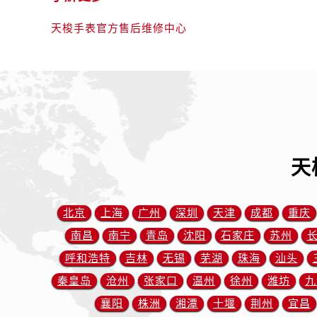
辽宁省丹东市振兴区七经街售后服务
辽宁省抚顺市新抚区东一路售后服务
天梭手表官方售后维修中心
辽宁省阜新市海州区解放大街售后服
辽宁省葫芦岛市连山区中央路售后服
辽宁省锦州市古塔区中央大街售后服
辽宁省辽阳市白塔区新运大街售后服
辽宁省盘锦市兴隆台区石油大街售后
辽宁省铁岭市银州区南马路售后服务
天
辽宁省营口市站前区市府路与渤海大
辽宁省沈阳市沈河区中街路137号亨
辽宁省沈阳市沈河区中街路83号亨
北京
上海
广州
深圳
天津
成都
重庆
北京市朝阳区建国门外大街甲6号华熙
南昌
南宁
青岛
沈阳
石家庄
苏州
北京市东城区东长安街1号王府井东方
呼和浩特
吉林
无锡
芜湖
珠海
汕头
河北省保定市竞秀区朝阳北大街北国
秦皇岛
沧州
张家口
温州
徐州
潍坊
九
内蒙古自治区阿拉善盟市左旗土尔扈
内蒙古自治区巴彦淖尔市临河区新华
襄阳
株洲
湘潭
十堰
荆州
宜昌