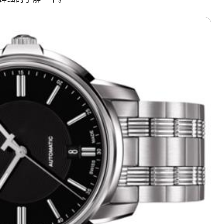
绿地双子塔（中央广场）A1座办公楼14层07室（需提前预约）
心写字楼（万象城）15层1508室（需提前预约）
际中心写字楼A塔7层704室（需提前预约）
世界贸易中心大厦南塔写字楼15层07室（需提前预约）
厦写字楼17层1701室（需提前预约）
厦写字楼1座30层05室（需提前预约）
字楼B座11层1104室（需提前预约）
写字楼15层03室（需提前预约）
心写字楼24层2406B室（需提前预约）
代广场写字楼9层902室（需提前预约）
号世茂环球金融中心写字楼（芙蓉广场）10层13室（需提前预约
楼29层2905室（需提前预约）
表服务中心（品牌授权店）3层整层（需提前预约）
表服务中心（品牌授权店）1层整层（需提前预约）
表服务中心（品牌授权店）1层整层（需提前预约）
（CCMALL）C座17层17-B（需提前预约）