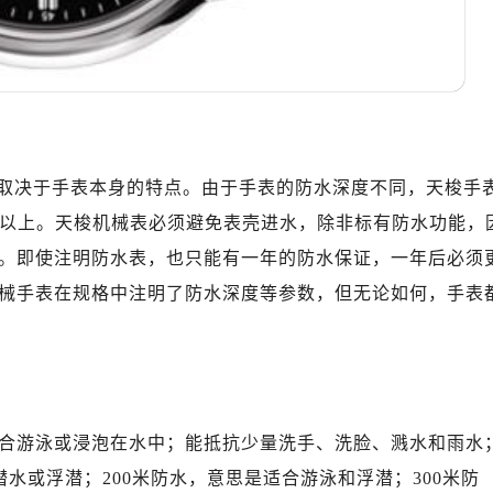
10层1015室（需提前预约）
心T2座写字楼29层03室（需提前预约）
厦7层G室（需提前预约）
心C座12层1205室（需提前预约）
中心T1写字楼9层907室（需提前预约）
写字楼1座11层1104室（需提前预约）
取决于手表本身的特点。由于手表的防水深度不同，天梭手
楼16层1603室（需提前预约）
米以上。天梭机械表必须避免表壳进水，除非标有防水功能，
中心办公楼C座22层08室（需提前预约）
大厦38层09室（需提前预约）
。即使注明防水表，也只能有一年的防水保证，一年后必须
楼1224室（需提前预约）
械手表在规格中注明了防水深度等参数，但无论如何，手表
大厦B座12楼03室（需提前预约）
心写字楼A座7楼709室（需提前预约）
2层04室（需提前预约）
心A座907室（需提前预约）
A座(旺进大厦)18层09室（需提前预约）
适合游泳或浸泡在水中；能抵抗少量洗手、洗脸、溅水和雨水
国际金融中心14楼14D（需提前预约）
水或浮潜；200米防水，意思是适合游泳和浮潜；300米防