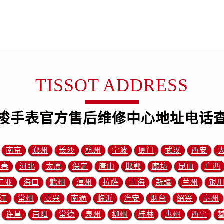
中心（需提前预约）
中心（需提前预约）
务中心（需提前预约）
务中心（需提前预约）
务中心（需提前预约）
务中心（需提前预约）
TISSOT ADDRESS
服务中心（需提前预约）
中心（需提前预约）
梭手表官方售后维修中心地址电话
街交叉口售后服务中心（需提前预约）
得利名表维修授权店1楼售后服务中心（需提前预约）
得利名表维修授权店1楼售后服务中心（需提前预约）
南京
郑州
长沙
杭州
宁波
厦门
武汉
西安
国际中心D座11层1102室售后服务中心（需提前预约）
长春
河北
太原
保定
唐山
邯郸
廊坊
昆山
广西
广场W3座6层602室售后服务中心（需提前预约）
三亚
海口
赣州
漳州
拉萨
青海
新疆
兰州
银
先天下售后服务中心（需提前预约）
江
常州
嘉兴
南通
临沂
淮安
烟台
绍兴
亳州
特大街售后服务中心（需提前预约）
街售后服务中心（需提前预约）
许昌
南阳
常德
泉州
柳州
桂林
惠州
西宁