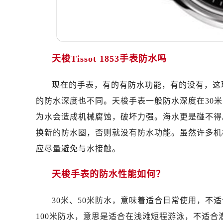
温州市鹿城区锦绣路1067号置信广场
哈尔滨市道里区友谊西路600号富力中
大连市中山区人民路15号国际金融大
佛山市禅城区季华五路57号万科金融中
天梭Tissot 1853手表防水吗
东莞市东城街道鸿福东路1号民盈国贸
无锡市梁溪区人民中路139号恒隆广场
现在的手表，有的有防水功能，有的没有，这
南通市崇川区工农路57号圆融广场写字
的防水深度也不同。天梭手表一般防水深度在30
苏州市苏州工业园区星港街199号苏州
武汉市江汉区解放大道686号世界贸易
为水会造成机械腐蚀，破坏力强。海水更是碰不得
南宁市青秀区金湖路59号地王大厦12
换新的防水圈，否则就没有防水功能。虽然许多机
合肥市蜀山区潜山路111号万象城华润
应尽量避免与水接触。
泉州市丰泽区宝洲路729号浦西万达中
青岛市南区山东路6号华润大厦B座2
天梭手表的防水性能如何？
烟台市芝罘区胜利路139号万达金融中
长春市朝阳区西安大路727号中银大厦
30米、50米防水，意味着适合日常使用，不
贵阳市南明区都司高架桥路33号亨特
100米防水，意思是适合在浅滩短程游泳，不适合潜