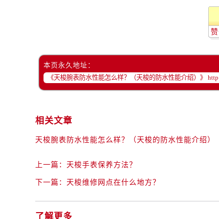
黑龙江省齐齐哈尔市龙沙区龙华路售
黑龙江省双鸭山市尖山区新兴大街售
黑龙江省绥化市北林区新华街与康庄
赞
黑龙江省伊春市伊美区通河路售后服
吉林省白城市洮北区明仁南街售后服
本页永久地址：
吉林省白山市浑江区浑江大街售后服
吉林省吉林市船营区河南街售后服务
吉林省辽源市龙山区人民大街售后服
吉林省梅河口市新华街道梅河大街售
相关文章
吉林省四平市铁东区紫气大路与南九
天梭腕表防水性能怎么样？（天梭的防水性能介绍）
吉林省松原市宁江区五环大街售后服
吉林省通化市东昌区环通乡江南大街
上一篇：
天梭手表保养方法？
吉林省延边市延吉市解放路售后服务
辽宁省鞍山市铁东区站前街售后服务
下一篇：
天梭维修网点在什么地方？
辽宁省本溪市平山区胜利路售后服务
辽宁省朝阳市双塔区新华路售后服务
了解更多