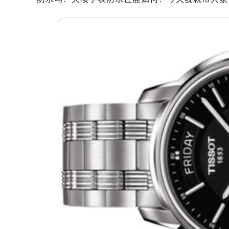
南昌市红谷滩新区红谷中大道998号
济南市历下区经十路11111号华润中
广州市天河区天河路230号万菱汇国
广州市越秀区环市东路371-375号
深圳市罗湖区深南东路5001号华润大
惠州市惠城区江北文昌一路7号华贸大
厦门市思明区湖滨东路95号华润大厦写
福州市鼓楼区五四路128-1号恒力城
成都市锦江区人民东路6号SAC东原中
重庆市江北区观音桥步行街2号融恒时
长沙市芙蓉区定王台街道建湘路393
郑州市二七区铭功路10号华润大厦写字
太原市迎泽区解放路15号亨得利名
沈阳市沈河区中街路137号亨得利名
沈阳市沈河区中街路83号亨得利名
乌鲁木齐市天山区红山路26号时代广场