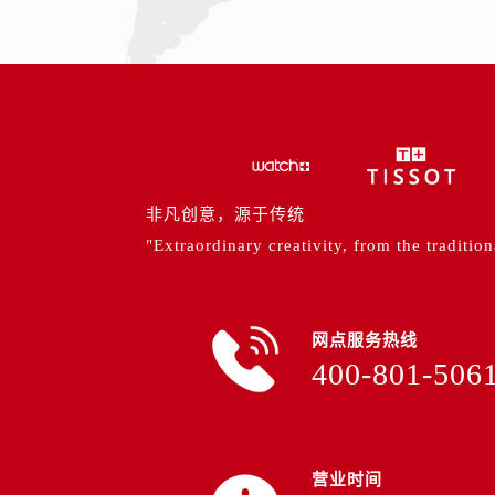
内蒙古自治区包头市青山区幸福路甲
内蒙古自治区赤峰市红山区哈达街售
内蒙古自治区鄂尔多斯市东胜区伊金
内蒙古自治区呼伦贝尔市海拉尔区中
内蒙古自治区通辽市科尔沁区明仁大
内蒙古自治区乌海市海勃湾区人民南
内蒙古自治区乌兰察布市集宁区恩和
非凡创意，源于传统
内蒙古自治区锡林郭勒盟市锡林浩特
"Extraordinary creativity, from the tradition
内蒙古自治区兴安盟市乌兰浩特市兴
山西省大同市平城区迎宾街售后服务
山西省晋城市城区黄华街售后服务中
网点服务热线
山西省晋中市榆次区顺城街售后服务
400-801-506
山西省临汾市尧都区解放路售后服务
山西省吕梁市离石区永宁中路与建设
山西省朔州市朔城区怡西路与鄯阳西
山西省忻州市忻府区和平东街与七一
营业时间