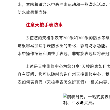
昆明市盘龙区北京路928号同德昆明
水，意味着适合水中高冲击运动和一些潜水活动，如潜水；P
石家庄市长安区中山东路39号勒泰中
防水效果相当好。
西安市碑林区南关正街88号华侨城长
海口市龙华区金贸东路5号海口华润大厦
注意天梭手表防水
唐山市路南区新华东道100号万达广场
台州市椒江区东海大道1800号腾达中
即使您的天梭手表有200米和300米的防水
内蒙古自治区呼和浩特市玉泉区大学西
这很容易加速手表防水圈的老化，影响防水功能。
甘肃省兰州市七里河区西津西路16号兰
水中操作按钮和调整手表冠。非螺旋表冠应将表冠
重庆市解放碑渝中区民权路28号英利
黑龙江省大庆市萨尔图区会战大街售
上述是天梭维修中心为您分享“天梭腕表如何
黑龙江省鹤岗市向阳区红军路售后服
容有疑问，您可以随时咨询
广州天梭维修
中心，我
黑龙江省黑河市爱辉区中央街售后服
表如何表真假（天梭手表怎么辨真假）”相关内容
黑龙江省鸡西市鸡冠区红军路售后服
黑龙江省佳木斯市向阳区长安路售后
黑龙江省牡丹江市东安区太平路售后
黑龙江省七台河市桃山区大同街售后