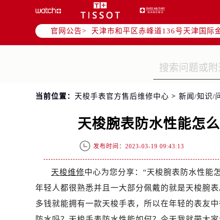
北京市东城区东长安街1号东方广场写
北京市朝阳区建国门外大街甲6号华熙
官网公告>
天津市和平区赤峰道136号天津国际金
上海市徐汇区虹桥路3号港汇中心写字楼
上海市黄浦区南京东路299号宏伊国
南京市秦淮区中山南路1号（新街口）
常州市新北区龙锦路1590号现代传媒
当前位置：
天梭手表官方售后维修中心
>
新闻/知识/
徐州市鼓楼区淮海东路29号苏宁广场I
扬州市邗江区国展路29号星耀天地写字
天梭腕表防水性能怎
盐城市盐都区世纪大道5号盐城金融城写
泰州市海陵区永定东路399号置地商
发布时间：2023-03-19 09:43:13
宁波市江北区大闸南路500号来福士广
杭州市上城区钱江路1366号华润大厦
天梭维修
中心为您分享：“天梭腕表防水性能怎么
金华市金东区东市南街777号金华万达
年轻人都很熟悉并且一大部分佩戴的就是天梭腕表
绍兴市越城区胜利东路379号世茂天
多钱就能拥有一款天梭手表，所以在年轻的表友中很受
嘉兴市南湖区广益路705号嘉兴世界贸
防水吗？天梭手表防水性能如何？今天我就带大家