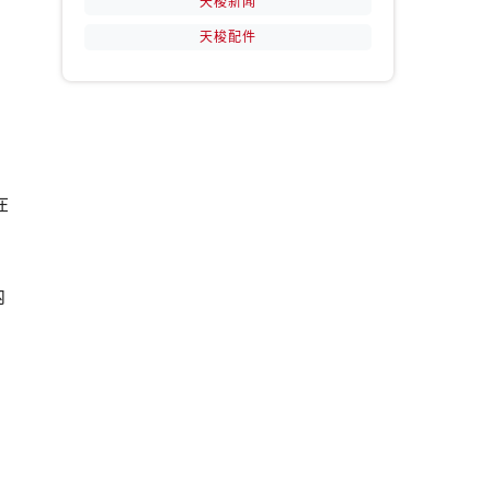
天梭新闻
天梭配件
，
提前预约）
在
内