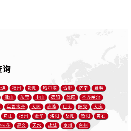
查询
大连
福州
贵阳
哈尔滨
合肥
济南
昆明
佛山
东莞
中山
德阳
绵阳
齐齐哈尔
川
乌鲁木齐
大同
赤峰
包头
阳泉
大庆
舟山
扬州
金华
洛阳
岳阳
衡阳
黄石
攀枝花
遵义
天水
盐城
泰州
台州