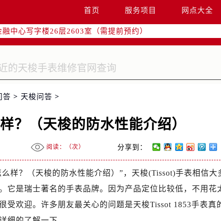
字楼W3座6层602室（需提前预约）
首页
服务项目
网点大全
国际中心写字楼D座11层1102室（需提前预约）
融中心写字楼26层2603室（需提前预约）
2座37层3705室（需提前预约）
际广场写字楼8层806室（需提前预约）
南京中心写字楼22层C1-1室（需提前预约）
中心写字楼5号楼10层1008室（需提前预约）
问答
>
天梭问答
>
FC国际金融中心写字楼35层3508室（需提前预约）
楼1号楼18层1803室（需提前预约）
么样？（天梭的防水性能介绍）
字楼1号楼16层1604室（需提前预约）
务中心东塔写字楼（华润万象城）17层1706室（需提前预约）
阅读：（
次）
分享到：
场办公楼20层2009室（需提前预约）
写字楼A座5层503-5室（需提前预约）
样？（天梭的防水性能介绍）”，天梭(Tissot)手表相信大
广场写字楼4号楼22层2209室（需提前预约）
。它是瑞士著名的手表品牌。因为产品定位比较低，不用花
际中心写字楼8层805室（需提前预约）
欢迎。许多朋友最关心的问题是天梭Tissot 1853手表真
易中心写字楼A座13层1304室（需提前预约）
详细的了解一下。