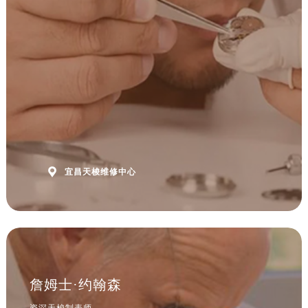
安徽省黄山市屯溪区黄山西路售后服务中心（需提前预约）
安徽省六安市金安区解放中路售后服务中心（需提前预约）
安徽省马鞍山市雨山区湖南西路售后服务中心（需提前预约）
安徽省宿州市埇桥区人民中路售后服务中心（需提前预约）
安徽省铜陵市铜官区石城大道售后服务中心（需提前预约）
安徽省芜湖市镜湖区中山路步行街售后服务中心（需提前预约）
安徽省宣城市宣州区叠嶂西路售后服务中心（需提前预约）
福建省龙岩市新罗区九一南路售后服务中心（需提前预约）
福建省南平市建阳区人民西路售后服务中心（需提前预约）

宜昌天梭维修中心
福建省宁德市蕉城区天湖东路售后服务中心（需提前预约）
福建省莆田市城厢区霞林街道荔华东大道售后服务中心（需提前预约）
福建省三明市三元区东乾二路售后服务中心（需提前预约）
福建省漳州市龙文区步港路售后服务中心（需提前预约）
江苏省常州市新北区龙锦路1590号现代传媒中心5号楼10层1008室售后服务中心（需提前预约）
江苏省淮安市清江浦区淮海北路售后服务中心（需提前预约）
詹姆士·约翰森
江苏省连云港市海州区通灌北路售后服务中心（需提前预约）
资深天梭制表师