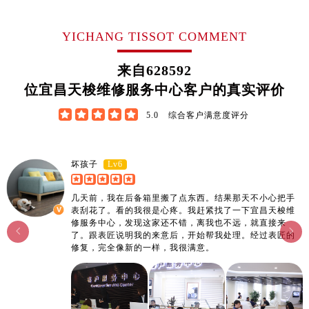
江西省宜春市袁州区中山中路售后服务中心（需提前预约）
江西省鹰潭市月湖区胜利东路售后服务中心（需提前预约）
YICHANG TISSOT COMMENT
山东省德州市德城区东风中路售后服务中心（需提前预约）
山东省东营市东营区济南路售后服务中心（需提前预约）
来自
628592
山东省济南市历下区经十路11111号华润中心写字楼（万象城）15层1508室售后服务中心（需提前预约）
位宜昌天梭维修服务中心客户的真实评价
山东省济宁市任城区太白楼路售后服务中心（需提前预约）





5.0
综合客户满意度评分
山东省莱芜市文化南路8号银座商城名表维修一楼名表维修售后服务中心（需提前预约）
山东省临沂市兰山区解放路售后服务中心（需提前预约）
山东省日照市东港区烟台路售后服务中心（需提前预约）
Lv6
坏孩子
山东省泰安市泰山区财源街道泰山大街售后服务中心（需提前预约）
几天前，我在后备箱里搬了点东西。结果那天不小心把手
山东省威海市环翠区新威海路89号振华商厦一楼名表维修售后服务中心（需提前预约）
表刮花了。看的我很是心疼。我赶紧找了一下宜昌天梭维
山东省潍坊市奎文区东风东街售后服务中心（需提前预约）
修服务中心，发现这家还不错，离我也不远，就直接来


了。跟表匠说明我的来意后，开始帮我处理。经过表匠的
山东省枣庄市滕州市北辛路与善国路交叉口售后服务中心（需提前预约）
修复，完全像新的一样，我很满意。
山东省淄博市张店区金晶大道售后服务中心（需提前预约）
上海市黄浦区南京东路299号宏伊国际广场写字楼8层806室售后服务中心（需提前预约）
上海市徐汇区虹桥路3号港汇中心2座37层3705室售后服务中心（需提前预约）