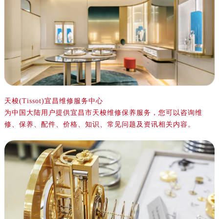
金华市金东区东市南街777号金华万达广场写字楼4号楼22层2209室（需提前预约）
绍兴市越城区胜利东路379号世茂天际中心写字楼8层805室（需提前预约）
嘉兴市南湖区广益路705号嘉兴世界贸易中心写字楼A座13层1304室（需提前预约）
南昌市红谷滩新区红谷中大道998号绿地双子塔（中央广场）A1座办公楼14层07室（需提前预约）
济南市历下区经十路11111号华润中心写字楼（万象城）15层1508室（需提前预约）
广州市天河区天河路230号万菱汇国际中心写字楼A塔7层704室（需提前预约）
广州市越秀区环市东路371-375号世界贸易中心大厦南塔写字楼15层07室（需提前预约）
深圳市罗湖区深南东路5001号华润大厦写字楼17层1701室（需提前预约）
天梭(Tissot)宜昌维修服务中心
为中国大陆用户提供宜昌市天梭维修保养服务，您可以咨询维
惠州市惠城区江北文昌一路7号华贸大厦写字楼1座30层05室（需提前预约）
修、保养、配件、价格、知识、常见问题及资讯相关内容。
厦门市思明区湖滨东路95号华润大厦写字楼B座11层1104室（需提前预约）
福州市鼓楼区五四路128-1号恒力城写字楼15层03室（需提前预约）
成都市锦江区人民东路6号SAC东原中心写字楼24层2406B室（需提前预约）
重庆市江北区观音桥步行街2号融恒时代广场写字楼9层902室（需提前预约）
长沙市芙蓉区定王台街道建湘路393号世茂环球金融中心写字楼（芙蓉广场）10层13室（需提前预约）
郑州市二七区铭功路10号华润大厦写字楼29层2905室（需提前预约）
太原市迎泽区解放路15号亨得利名表服务中心（品牌授权店）3层整层（需提前预约）