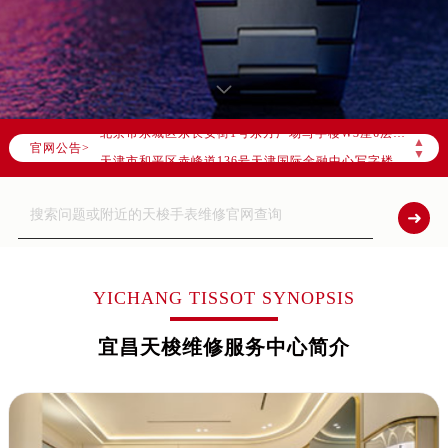
2026年8月全国官方售后客户服务热线：
官方全国统一服务热线，服务覆盖中国大陆、香港、澳门、台湾全部区域（非大陆需加拨“+86”）
2026年8月售后服务中心最新网点地址：
北京市朝阳区建国门外大街甲6号华熙国际中心写字楼D座11层1102室（北京总部）（需提前预约）
北京市东城区东长安街1号东方广场写字楼W3座6层602室（需提前预约）
▲
官网公告>
天津市和平区赤峰道136号天津国际金融中心写字楼26层2603室（需提前预约）
▼
上海市徐汇区虹桥路3号港汇中心写字楼2座37层3705室（需提前预约）
上海市黄浦区南京东路299号宏伊国际广场写字楼8层806室（需提前预约）
南京市秦淮区中山南路1号（新街口）南京中心写字楼22层C1-1室（需提前预约）
常州市新北区龙锦路1590号现代传媒中心写字楼5号楼10层1008室（需提前预约）
徐州市鼓楼区淮海东路29号苏宁广场IFC国际金融中心写字楼35层3508室（需提前预约）
YICHANG TISSOT SYNOPSIS
扬州市邗江区国展路29号星耀天地写字楼1号楼18层1803室（需提前预约）
宜昌天梭维修服务中心简介
盐城市盐都区世纪大道5号盐城金融城写字楼1号楼16层1604室（需提前预约）
泰州市海陵区永定东路399号置地商务中心东塔写字楼（华润万象城）17层1706室（需提前预约）
宁波市江北区大闸南路500号来福士广场办公楼20层2009室（需提前预约）
杭州市上城区钱江路1366号华润大厦写字楼A座5层503-5室（需提前预约）