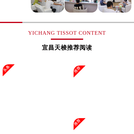
浙江省杭州市上城区钱江路1366号华润大厦A座5层503-5室售后服务中心（需提前预约）
浙江省湖州市吴兴区劳动路售后服务中心（需提前预约）
浙江省嘉兴市南湖区广益路705号嘉兴世界贸易中心A座13层1304室售后服务中心（需提前预约）
浙江省金华市金东区东市南街777号金华万达广场4号楼22楼2209室售后服务中心（需提前预约）
YICHANG TISSOT CONTENT
浙江省丽水市莲都区解放街售后服务中心（需提前预约）
浙江省宁波市江北区大闸南路500号来福士广场办公楼20层2009室售后服务中心（需提前预约）
宜昌天梭推荐阅读
浙江省衢州市柯城区上街售后服务中心（需提前预约）
浙江省绍兴市越城区胜利东路379号世茂天际中心写字楼8层805室售后服务中心（需提前预约）
头条
推荐
浙江省舟山市定海区解放东路售后服务中心（需提前预约）
澳门特别行政区大堂区议事亭前地（新马路）售后服务中心（需提前预约）
澳门特别行政区风顺堂区南湾大马路售后服务中心（需提前预约）
澳门特别行政区花地玛堂区关闸广场售后服务中心（需提前预约）
澳门特别行政区花王堂区大三巴商圈售后服务中心（需提前预约）
澳门特别行政区嘉模堂区官也街售后服务中心（需提前预约）
澳门省路氹城市金光大道售后服务中心（需提前预约）
推荐
澳门特别行政区望德堂区塔石广场售后服务中心（需提前预约）