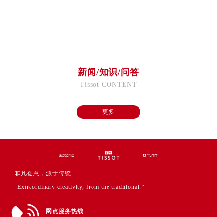
福建省福州市鼓楼区五四路128-1号恒力城写字楼15层03室售后服务中心（需提前预约）
福建省厦门市思明区湖滨东路95号万象城华润大厦B座11层1104室售后服务中心（需提前预约）
广东省潮州市潮安区新风路与潮汕路交汇处售后服务中心（需提前预约）
广东省广州市天河区天河路230号万菱汇国际中心A塔7层704室售后服务中心（需提前预约）
广东省广州市越秀区环市东路371-375号世界贸易中心大厦南塔15层1507室售后服务中心（需提前预约）
新闻/知识/问答
广东省河源市源城区越王大道售后服务中心（需提前预约）
Tissot CONTENT
广东省惠州市惠城区江北文昌一路7号华贸大厦1座30层3005室售后服务中心（需提前预约）
广东省江门市蓬江区广场西路售后服务中心（需提前预约）
更多
广东省揭阳市榕城进贤门步行街售后服务中心（需提前预约）
广东省茂名市电白区水东街道迎宾大道售后服务中心（需提前预约）
广东省梅州市梅江区金燕大道售后服务中心（需提前预约）
广东省清远市清城区湖西路售后服务中心（需提前预约）
广东省汕头市龙湖区长平路售后服务中心（需提前预约）
非凡创意，源于传统
广东省汕尾市城区香洲街道园林社区翠园街售后服务中心（需提前预约）
"Extraordinary creativity, from the traditional.”
广东省韶关市武江区芙蓉新区与老城中心交汇处售后服务中心（需提前预约）
广东省深圳市罗湖区深南东路5001号华润大厦17层1701室售后服务中心（需提前预约）
网点服务热线