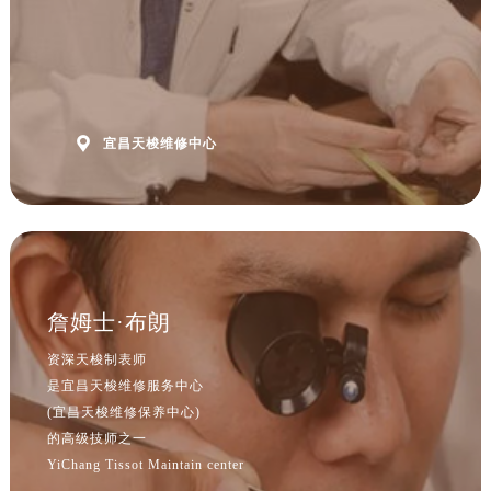
山西省吕梁市离石区永宁中路与建设街交叉口售后服务中心（需提前预约）
山西省朔州市朔城区怡西路与鄯阳西街交汇处售后服务中心（需提前预约）
山西省忻州市忻府区和平东街与七一南路交叉口售后服务中心（需提前预约）
山西省阳泉市郊区平阳东街与新城大道交叉口售后服务中心（需提前预约）
山西省运城市盐湖区河东街售后服务中心（需提前预约）

宜昌天梭维修中心
山西省长治市潞州区英雄中路售后服务中心（需提前预约）
山西省太原市迎泽区迎泽街道解放路15号亨得利名表维修授权店3楼售后服务中心（需提前预约）
天津市和平区赤峰道136号天津国际金融中心26层2603室售后服务中心（需提前预约）
安徽省安庆市迎江区人民路售后服务中心（需提前预约）
安徽省蚌埠市蚌山区淮河路售后服务中心（需提前预约）
安徽省亳州市谯城区魏武大道售后服务中心（需提前预约）
詹姆士·布朗
安徽省池州市贵池区长江路售后服务中心（需提前预约）
资深天梭制表师
安徽省滁州市琅琊区南谯北路售后服务中心（需提前预约）
是宜昌天梭维修服务中心
安徽省阜阳市颍州区颍州北路售后服务中心（需提前预约）
(宜昌天梭维修保养中心)
安徽省淮北市相山区淮海路售后服务中心（需提前预约）
的高级技师之一
YiChang Tissot Maintain center
安徽省淮南市田家庵区国庆中路售后服务中心（需提前预约）