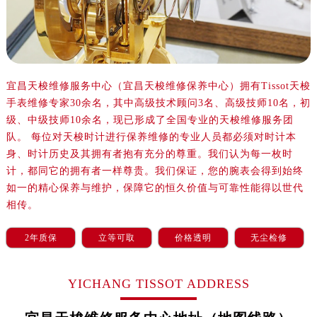
沈阳市沈河区中街路137号亨得利名表服务中心（品牌授权店）1层整层（需提前预约）
沈阳市沈河区中街路83号亨得利名表服务中心（品牌授权店）1层整层（需提前预约）
乌鲁木齐市天山区红山路26号时代广场（CCMALL）C座17层17-B（需提前预约）
温州市鹿城区锦绣路1067号置信广场10层1015室（需提前预约）
哈尔滨市道里区友谊西路600号富力中心T2座写字楼29层03室（需提前预约）
宜昌天梭维修服务中心（宜昌天梭维修保养中心）拥有Tissot天梭
手表维修专家30余名，其中高级技术顾问3名、高级技师10名，初
大连市中山区人民路15号国际金融大厦7层G室（需提前预约）
级、中级技师10余名，现已形成了全国专业的天梭维修服务团
佛山市禅城区季华五路57号万科金融中心C座12层1205室（需提前预约）
队。 每位对天梭时计进行保养维修的专业人员都必须对时计本
东莞市东城街道鸿福东路1号民盈国贸中心T1写字楼9层907室（需提前预约）
身、时计历史及其拥有者抱有充分的尊重。我们认为每一枚时
无锡市梁溪区人民中路139号恒隆广场写字楼1座11层1104室（需提前预约）
计，都同它的拥有者一样尊贵。我们保证，您的腕表会得到始终
南通市崇川区工农路57号圆融广场写字楼16层1603室（需提前预约）
如一的精心保养与维护，保障它的恒久价值与可靠性能得以世代
苏州市苏州工业园区星港街199号苏州中心办公楼C座22层08室（需提前预约）
相传。
武汉市江汉区解放大道686号世界贸易大厦38层09室（需提前预约）
2年质保
立等可取
价格透明
无尘检修
南宁市青秀区金湖路59号地王大厦12楼1224室（需提前预约）
合肥市蜀山区潜山路111号万象城华润大厦B座12楼03室（需提前预约）
YICHANG TISSOT ADDRESS
泉州市丰泽区宝洲路729号浦西万达中心写字楼A座7楼709室（需提前预约）
青岛市南区山东路6号华润大厦B座22层04室（需提前预约）