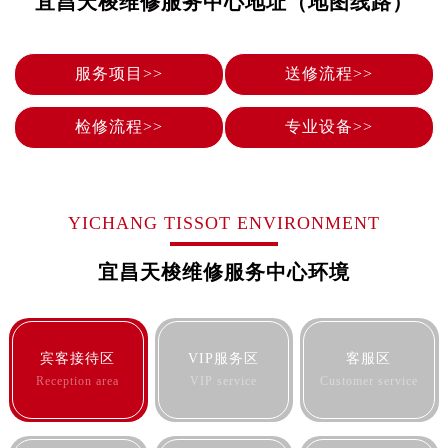
宜昌天梭维修服务中心地址（地图线路）
烟台市芝罘区胜利路139号万达金融中心A座907室（需提前预约）
长春市朝阳区西安大路727号中银大厦A座(旺进大厦)18层09室（需提前预约）
贵阳市南明区都司高架桥路33号亨特国际金融中心14楼14D（需提前预约）
服务项目>>
送修流程>>
昆明市盘龙区北京路928号同德昆明广场写字楼10层06室（需提前预约）
石家庄市长安区中山东路39号勒泰中心写字楼B座13层07室（需提前预约）
检修流程>>
专业设备>>
西安市碑林区南关正街88号华侨城长安国际中心E座6楼10室（需提前预约）
海口市龙华区金贸东路5号海口华润大厦B座17层1707室（需提前预约）
唐山市路南区新华东道100号万达广场写字楼A座10层1002室（需提前预约）
YICHANG TISSOT ENVIRONMENT
台州市椒江区东海大道1800号腾达中心东1幢20楼2002室（需提前预约）
内蒙古自治区呼和浩特市玉泉区大学西街70号华润万象城写字楼（鄂尔多斯大厦）23层2326室（需提前预约）
宜昌天梭维修服务中心环境
甘肃省兰州市七里河区西津西路16号兰州中心写字楼21层2102室（需提前预约）
重庆市解放碑渝中区民权路28号英利国际金融中心写字楼20层01室（需提前预约）
黑龙江省大庆市萨尔图区会战大街售后服务中心（需提前预约）
宾客接待区
VIP服务区
客服区
黑龙江省鹤岗市向阳区红军路售后服务中心（需提前预约）
Reception area
VIP service
Customer service
黑龙江省黑河市爱辉区中央街售后服务中心（需提前预约）
黑龙江省鸡西市鸡冠区红军路售后服务中心（需提前预约）