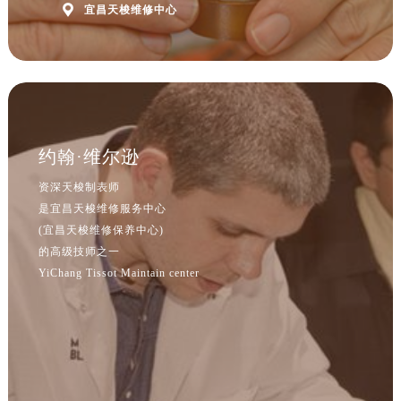
河北省保定市竞秀区朝阳北大街北国先天下售后服务中心（需提前预约）

宜昌天梭维修中心
内蒙古自治区阿拉善盟市左旗土尔扈特大街售后服务中心（需提前预约）
内蒙古自治区巴彦淖尔市临河区新华街售后服务中心（需提前预约）
内蒙古自治区包头市青山区幸福路甲3号王府井百货名表维修售后服务中心（需提前预约）
内蒙古自治区赤峰市红山区哈达街售后服务中心（需提前预约）
内蒙古自治区鄂尔多斯市东胜区伊金霍洛街售后服务中心（需提前预约）
约翰·维尔逊
内蒙古自治区呼伦贝尔市海拉尔区中央街售后服务中心（需提前预约）
内蒙古自治区通辽市科尔沁区明仁大街售后服务中心（需提前预约）
资深天梭制表师
内蒙古自治区乌海市海勃湾区人民南路售后服务中心（需提前预约）
是宜昌天梭维修服务中心
(宜昌天梭维修保养中心)
内蒙古自治区乌兰察布市集宁区恩和大街售后服务中心（需提前预约）
的高级技师之一
内蒙古自治区锡林郭勒盟市锡林浩特市光明街与额尔敦路交叉口售后服务中心（需提前预约）
YiChang Tissot Maintain center
内蒙古自治区兴安盟市乌兰浩特市兴安大街售后服务中心（需提前预约）
山西省大同市平城区迎宾街售后服务中心（需提前预约）
山西省晋城市城区黄华街售后服务中心（需提前预约）
山西省晋中市榆次区顺城街售后服务中心（需提前预约）
山西省临汾市尧都区解放路售后服务中心（需提前预约）