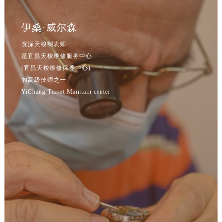
辽宁省鞍山市铁东区站前街售后服务中心（需提前预约）
辽宁省本溪市平山区胜利路售后服务中心（需提前预约）
伊桑·威尔森
辽宁省朝阳市双塔区新华路售后服务中心（需提前预约）
资深天梭制表师
辽宁省丹东市振兴区七经街售后服务中心（需提前预约）
是宜昌天梭维修服务中心
辽宁省抚顺市新抚区东一路售后服务中心（需提前预约）
(宜昌天梭维修保养中心)
辽宁省阜新市海州区解放大街售后服务中心（需提前预约）
的高级技师之一
辽宁省葫芦岛市连山区中央路售后服务中心（需提前预约）
YiChang Tissot Maintain center
辽宁省锦州市古塔区中央大街售后服务中心（需提前预约）
辽宁省辽阳市白塔区新运大街售后服务中心（需提前预约）
辽宁省盘锦市兴隆台区石油大街售后服务中心（需提前预约）
辽宁省铁岭市银州区南马路售后服务中心（需提前预约）
辽宁省营口市站前区市府路与渤海大街交叉口售后服务中心（需提前预约）
辽宁省沈阳市沈河区中街路137号亨得利名表维修授权店1楼售后服务中心（需提前预约）
辽宁省沈阳市沈河区中街路83号亨得利名表维修授权店1楼售后服务中心（需提前预约）
北京市朝阳区建国门外大街甲6号华熙国际中心D座11层1102室售后服务中心（北京总部）（需提前预约）
北京市东城区东长安街1号王府井东方广场W3座6层602室售后服务中心（需提前预约）