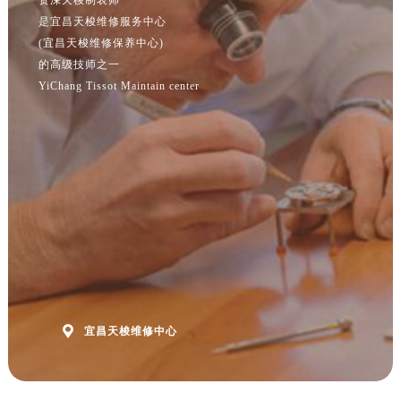
江苏省南京市秦淮区中山南路1号南京中心22层22-C1-C3室售后服务中心（需提前预约）
是宜昌天梭维修服务中心
江苏省宿迁市宿城区西湖路售后服务中心（需提前预约）
(宜昌天梭维修保养中心)
江苏省泰州市海陵区永定东路399号置地商务中心东塔（华润万象城）17层1706室售后服务中心（需提前预约）
的高级技师之一
江苏省徐州市鼓楼区淮海东路29号苏宁广场IFC国际金融中心35层3508室售后服务中心（需提前预约）
YiChang Tissot Maintain center
江苏省盐城市盐都区世纪大道5号盐城金融城写字楼1号楼16层1604室售后服务中心（需提前预约）
江苏省扬州市邗江区国展路29号星耀天地写字楼1号楼18层1803室售后服务中心（需提前预约）
江苏省镇江市京口区中山东路售后服务中心（需提前预约）
江西省抚州市临川区赣东大道售后服务中心（需提前预约）
江西省赣州市章贡区文清路售后服务中心（需提前预约）
江西省吉安市吉州区井冈山大道售后服务中心（需提前预约）
江西省景德镇市珠山区珠山中路售后服务中心（需提前预约）
江西省九江市浔阳区浔阳路售后服务中心（需提前预约）
江西省南昌市红谷滩新区红谷中大道998号绿地双子塔（中央广场）A1座办公楼14层1407室售后服务中心（需提前预约）

宜昌天梭维修中心
江西省萍乡市安源区萍安北大道与康庄路交叉口售后服务中心（需提前预约）
江西省上饶市信州区滨江西路售后服务中心（需提前预约）
江西省新余市渝水区北湖西路售后服务中心（需提前预约）