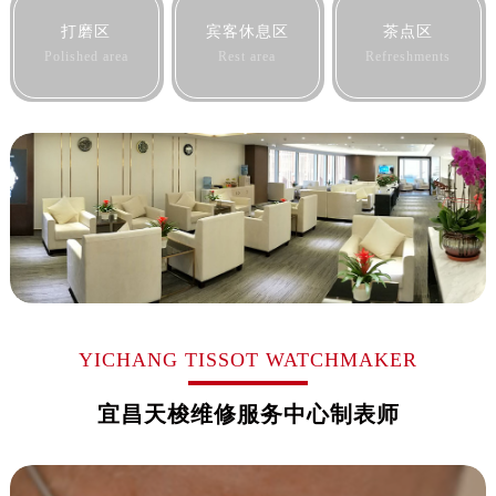
黑龙江省佳木斯市向阳区长安路售后服务中心（需提前预约）
打磨区
宾客休息区
茶点区
黑龙江省牡丹江市东安区太平路售后服务中心（需提前预约）
Polished area
Rest area
Refreshments
黑龙江省七台河市桃山区大同街售后服务中心（需提前预约）
黑龙江省齐齐哈尔市龙沙区龙华路售后服务中心（需提前预约）
黑龙江省双鸭山市尖山区新兴大街售后服务中心（需提前预约）
黑龙江省绥化市北林区新华街与康庄路交叉口售后服务中心（需提前预约）
黑龙江省伊春市伊美区通河路售后服务中心（需提前预约）
吉林省白城市洮北区明仁南街售后服务中心（需提前预约）
吉林省白山市浑江区浑江大街售后服务中心（需提前预约）
吉林省吉林市船营区河南街售后服务中心（需提前预约）
吉林省辽源市龙山区人民大街售后服务中心（需提前预约）
吉林省梅河口市新华街道梅河大街售后服务中心（需提前预约）
YICHANG TISSOT WATCHMAKER
吉林省四平市铁东区紫气大路与南九经街交汇处售后服务中心（需提前预约）
宜昌天梭维修服务中心制表师
吉林省松原市宁江区五环大街售后服务中心（需提前预约）
吉林省通化市东昌区环通乡江南大街售后服务中心（需提前预约）
吉林省延边市延吉市解放路售后服务中心（需提前预约）