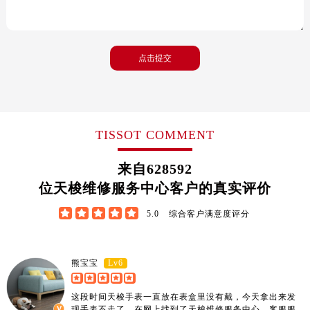
TISSOT COMMENT
来自
628592
位天梭维修服务中心客户的真实评价





5.0
综合客户满意度评分
Lv6
熊宝宝
这段时间天梭手表一直放在表盒里没有戴，今天拿出来发
现手表不走了，在网上找到了天梭维修服务中心，客服服