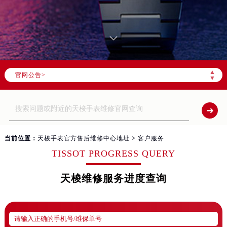
▲
官网公告>
▼
当前位置：
天梭手表官方售后维修中心地址
>
客户服务
TISSOT PROGRESS QUERY
天梭维修服务进度查询