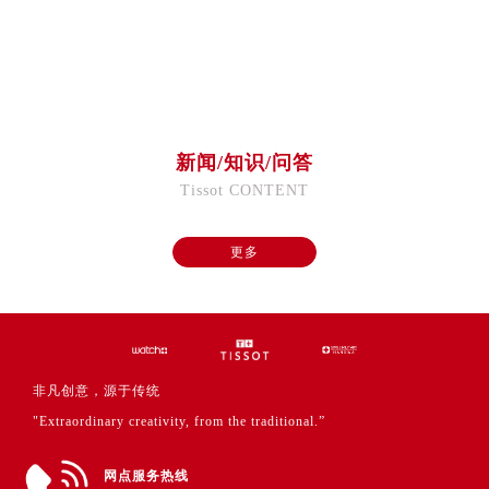
福建省福州市鼓楼区五四路128-1号恒力城写字楼15层03室售后服务中心（需提前预约）
福建省厦门市思明区湖滨东路95号万象城华润大厦B座11层1104室售后服务中心（需提前预约）
广东省潮州市潮安区新风路与潮汕路交汇处售后服务中心（需提前预约）
广东省广州市天河区天河路230号万菱汇国际中心A塔7层704室售后服务中心（需提前预约）
广东省广州市越秀区环市东路371-375号世界贸易中心大厦南塔15层1507室售后服务中心（需提前预约）
新闻/知识/问答
广东省河源市源城区越王大道售后服务中心（需提前预约）
Tissot CONTENT
广东省惠州市惠城区江北文昌一路7号华贸大厦1座30层3005室售后服务中心（需提前预约）
广东省江门市蓬江区广场西路售后服务中心（需提前预约）
更多
广东省揭阳市榕城进贤门步行街售后服务中心（需提前预约）
广东省茂名市电白区水东街道迎宾大道售后服务中心（需提前预约）
广东省梅州市梅江区金燕大道售后服务中心（需提前预约）
广东省清远市清城区湖西路售后服务中心（需提前预约）
广东省汕头市龙湖区长平路售后服务中心（需提前预约）
非凡创意，源于传统
广东省汕尾市城区香洲街道园林社区翠园街售后服务中心（需提前预约）
"Extraordinary creativity, from the traditional.”
广东省韶关市武江区芙蓉新区与老城中心交汇处售后服务中心（需提前预约）
广东省深圳市罗湖区深南东路5001号华润大厦17层1701室售后服务中心（需提前预约）
网点服务热线