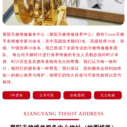
沈阳市沈河区中街路137号亨得利名表服务中心（品牌授权店）1层整层（需提前预约）
沈阳市沈河区中街路83号亨得利名表服务中心（品牌授权店）1层整层（需提前预约）
乌鲁木齐市天山区红山路26号时代广场（CCMALL）C座17层17-B（需提前预约）
温州市鹿城区锦绣路1067号置信广场10层1015室（需提前预约）
哈尔滨市道里区友谊西路600号富力中心T2座写字楼29层03室（需提前预约）
襄阳天梭维修服务中心（襄阳天梭维修保养中心）拥有Tissot天梭
手表维修专家30余名，其中高级技术顾问3名、高级技师10名，初
大连市中山区人民路15号国际金融大厦7层G室（需提前预约）
级、中级技师10余名，现已形成了全国专业的天梭维修服务团
佛山市禅城区季华五路57号万科金融中心C座12层1205室（需提前预约）
队。 每位对天梭时计进行保养维修的专业人员都必须对时计本
东莞市东城街道鸿福东路1号民盈国贸中心T1写字楼9层907室（需提前预约）
身、时计历史及其拥有者抱有充分的尊重。我们认为每一枚时
无锡市梁溪区人民中路139号恒隆广场写字楼1座11层1104室（需提前预约）
计，都同它的拥有者一样尊贵。我们保证，您的腕表会得到始终
南通市崇川区工农路57号圆融广场写字楼16层1603室（需提前预约）
如一的精心保养与维护，保障它的恒久价值与可靠性能得以世代
苏州市苏州工业园区星港街199号苏州中心办公楼C座22层08室（需提前预约）
相传。
武汉市江汉区解放大道686号世界贸易大厦38层09室（需提前预约）
2年质保
立等可取
价格透明
无尘检修
南宁市青秀区金湖路59号地王大厦12楼1224室（需提前预约）
合肥市蜀山区潜山路111号万象城华润大厦B座12楼03室（需提前预约）
XIANGYANG TISSOT ADDRESS
泉州市丰泽区宝洲路729号浦西万达中心写字楼A座7楼709室（需提前预约）
青岛市南区山东路6号华润大厦B座22层04室（需提前预约）