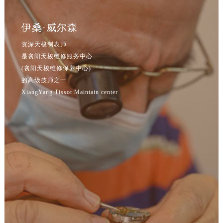
辽宁省鞍山市铁东区站前街售后服务中心（需提前预约）
辽宁省本溪市平山区胜利路售后服务中心（需提前预约）
伊桑·威尔森
辽宁省朝阳市双塔区新华路售后服务中心（需提前预约）
资深天梭制表师
辽宁省丹东市振兴区七经街售后服务中心（需提前预约）
是襄阳天梭维修服务中心
辽宁省抚顺市新抚区东一路售后服务中心（需提前预约）
(襄阳天梭维修保养中心)
辽宁省阜新市海州区解放大街售后服务中心（需提前预约）
的高级技师之一
辽宁省葫芦岛市连山区中央路售后服务中心（需提前预约）
XiangYang Tissot Maintain center
辽宁省锦州市古塔区中央大街售后服务中心（需提前预约）
辽宁省辽阳市白塔区新运大街售后服务中心（需提前预约）
辽宁省盘锦市兴隆台区石油大街售后服务中心（需提前预约）
辽宁省铁岭市银州区南马路售后服务中心（需提前预约）
辽宁省营口市站前区市府路与渤海大街交叉口售后服务中心（需提前预约）
辽宁省沈阳市沈河区中街路137号亨得利名表维修授权店1楼售后服务中心（需提前预约）
辽宁省沈阳市沈河区中街路83号亨得利名表维修授权店1楼售后服务中心（需提前预约）
北京市朝阳区建国门外大街甲6号华熙国际中心D座11层1102室售后服务中心（北京总部）（需提前预约）
北京市东城区东长安街1号王府井东方广场W3座6层602室售后服务中心（需提前预约）