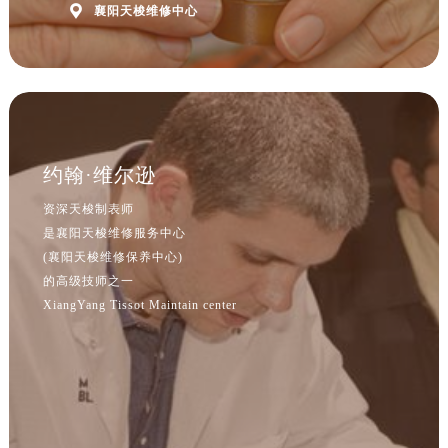
河北省保定市竞秀区朝阳北大街北国先天下售后服务中心（需提前预约）

襄阳天梭维修中心
内蒙古自治区阿拉善盟市左旗土尔扈特大街售后服务中心（需提前预约）
内蒙古自治区巴彦淖尔市临河区新华街售后服务中心（需提前预约）
内蒙古自治区包头市青山区幸福路甲3号王府井百货名表维修售后服务中心（需提前预约）
内蒙古自治区赤峰市红山区哈达街售后服务中心（需提前预约）
内蒙古自治区鄂尔多斯市东胜区伊金霍洛街售后服务中心（需提前预约）
约翰·维尔逊
内蒙古自治区呼伦贝尔市海拉尔区中央街售后服务中心（需提前预约）
内蒙古自治区通辽市科尔沁区明仁大街售后服务中心（需提前预约）
资深天梭制表师
内蒙古自治区乌海市海勃湾区人民南路售后服务中心（需提前预约）
是襄阳天梭维修服务中心
(襄阳天梭维修保养中心)
内蒙古自治区乌兰察布市集宁区恩和大街售后服务中心（需提前预约）
的高级技师之一
内蒙古自治区锡林郭勒盟市锡林浩特市光明街与额尔敦路交叉口售后服务中心（需提前预约）
XiangYang Tissot Maintain center
内蒙古自治区兴安盟市乌兰浩特市兴安大街售后服务中心（需提前预约）
山西省大同市平城区迎宾街售后服务中心（需提前预约）
山西省晋城市城区黄华街售后服务中心（需提前预约）
山西省晋中市榆次区顺城街售后服务中心（需提前预约）
山西省临汾市尧都区解放路售后服务中心（需提前预约）