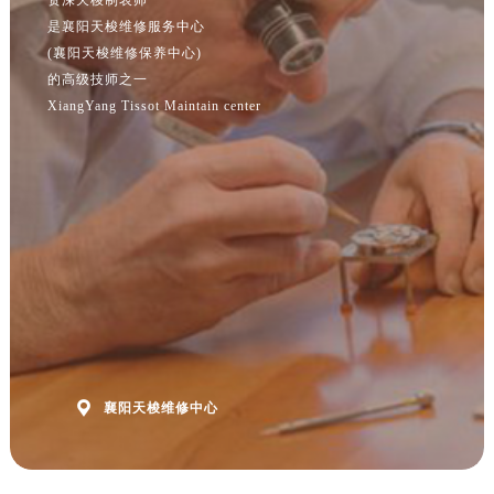
江苏省南京市秦淮区中山南路1号南京中心22层22-C1-C3室售后服务中心（需提前预约）
是襄阳天梭维修服务中心
江苏省宿迁市宿城区西湖路售后服务中心（需提前预约）
(襄阳天梭维修保养中心)
江苏省泰州市海陵区永定东路399号置地商务中心东塔（华润万象城）17层1706室售后服务中心（需提前预约）
的高级技师之一
江苏省徐州市鼓楼区淮海东路29号苏宁广场IFC国际金融中心35层3508室售后服务中心（需提前预约）
XiangYang Tissot Maintain center
江苏省盐城市盐都区世纪大道5号盐城金融城写字楼1号楼16层1604室售后服务中心（需提前预约）
江苏省扬州市邗江区国展路29号星耀天地写字楼1号楼18层1803室售后服务中心（需提前预约）
江苏省镇江市京口区中山东路售后服务中心（需提前预约）
江西省抚州市临川区赣东大道售后服务中心（需提前预约）
江西省赣州市章贡区文清路售后服务中心（需提前预约）
江西省吉安市吉州区井冈山大道售后服务中心（需提前预约）
江西省景德镇市珠山区珠山中路售后服务中心（需提前预约）
江西省九江市浔阳区浔阳路售后服务中心（需提前预约）
江西省南昌市红谷滩新区红谷中大道998号绿地双子塔（中央广场）A1座办公楼14层1407室售后服务中心（需提前预约）

襄阳天梭维修中心
江西省萍乡市安源区萍安北大道与康庄路交叉口售后服务中心（需提前预约）
江西省上饶市信州区滨江西路售后服务中心（需提前预约）
江西省新余市渝水区北湖西路售后服务中心（需提前预约）