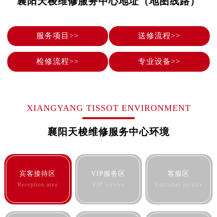
襄阳天梭维修服务中心地址（地图线路）
烟台市芝罘区胜利路139号万达金融中心A座907室（需提前预约）
长春市朝阳区西安大路727号中银大厦A座(旺进大厦)18层09室（需提前预约）
贵阳市南明区都司高架桥路33号亨特国际金融中心14楼14D（需提前预约）
服务项目>>
送修流程>>
昆明市盘龙区北京路928号同德昆明广场写字楼10层06室（需提前预约）
石家庄市长安区中山东路39号勒泰中心写字楼B座13层07室（需提前预约）
检修流程>>
专业设备>>
西安市碑林区南关正街88号华侨城长安国际中心E座6楼10室（需提前预约）
海口市龙华区金贸东路5号海口华润大厦B座17层1707室（需提前预约）
唐山市路南区新华东道100号万达广场写字楼A座10层1002室（需提前预约）
XIANGYANG TISSOT ENVIRONMENT
台州市椒江区东海大道1800号腾达中心东1幢20楼2002室（需提前预约）
内蒙古自治区呼和浩特市玉泉区大学西街70号华润万象城写字楼（鄂尔多斯大厦）23层2326室（需提前预约）
襄阳天梭维修服务中心环境
甘肃省兰州市七里河区西津西路16号兰州中心写字楼21层2102室（需提前预约）
重庆市解放碑渝中区民权路28号英利国际金融中心写字楼20层01室（需提前预约）
黑龙江省大庆市萨尔图区会战大街售后服务中心（需提前预约）
宾客接待区
VIP服务区
客服区
黑龙江省鹤岗市向阳区红军路售后服务中心（需提前预约）
Reception area
VIP service
Customer service
黑龙江省黑河市爱辉区中央街售后服务中心（需提前预约）
黑龙江省鸡西市鸡冠区红军路售后服务中心（需提前预约）