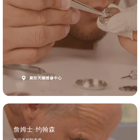
安徽省黄山市屯溪区黄山西路售后服务中心（需提前预约）
安徽省六安市金安区解放中路售后服务中心（需提前预约）
安徽省马鞍山市雨山区湖南西路售后服务中心（需提前预约）
安徽省宿州市埇桥区人民中路售后服务中心（需提前预约）
安徽省铜陵市铜官区石城大道售后服务中心（需提前预约）
安徽省芜湖市镜湖区中山路步行街售后服务中心（需提前预约）
安徽省宣城市宣州区叠嶂西路售后服务中心（需提前预约）
福建省龙岩市新罗区九一南路售后服务中心（需提前预约）
福建省南平市建阳区人民西路售后服务中心（需提前预约）

襄阳天梭维修中心
福建省宁德市蕉城区天湖东路售后服务中心（需提前预约）
福建省莆田市城厢区霞林街道荔华东大道售后服务中心（需提前预约）
福建省三明市三元区东乾二路售后服务中心（需提前预约）
福建省漳州市龙文区步港路售后服务中心（需提前预约）
江苏省常州市新北区龙锦路1590号现代传媒中心5号楼10层1008室售后服务中心（需提前预约）
江苏省淮安市清江浦区淮海北路售后服务中心（需提前预约）
詹姆士·约翰森
江苏省连云港市海州区通灌北路售后服务中心（需提前预约）
资深天梭制表师