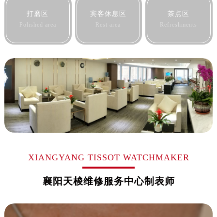
黑龙江省佳木斯市向阳区长安路售后服务中心（需提前预约）
打磨区
宾客休息区
茶点区
黑龙江省牡丹江市东安区太平路售后服务中心（需提前预约）
Polished area
Rest area
Refreshments
黑龙江省七台河市桃山区大同街售后服务中心（需提前预约）
黑龙江省齐齐哈尔市龙沙区龙华路售后服务中心（需提前预约）
黑龙江省双鸭山市尖山区新兴大街售后服务中心（需提前预约）
黑龙江省绥化市北林区新华街与康庄路交叉口售后服务中心（需提前预约）
黑龙江省伊春市伊美区通河路售后服务中心（需提前预约）
吉林省白城市洮北区明仁南街售后服务中心（需提前预约）
吉林省白山市浑江区浑江大街售后服务中心（需提前预约）
吉林省吉林市船营区河南街售后服务中心（需提前预约）
吉林省辽源市龙山区人民大街售后服务中心（需提前预约）
吉林省梅河口市新华街道梅河大街售后服务中心（需提前预约）
XIANGYANG TISSOT WATCHMAKER
吉林省四平市铁东区紫气大路与南九经街交汇处售后服务中心（需提前预约）
襄阳天梭维修服务中心制表师
吉林省松原市宁江区五环大街售后服务中心（需提前预约）
吉林省通化市东昌区环通乡江南大街售后服务中心（需提前预约）
吉林省延边市延吉市解放路售后服务中心（需提前预约）