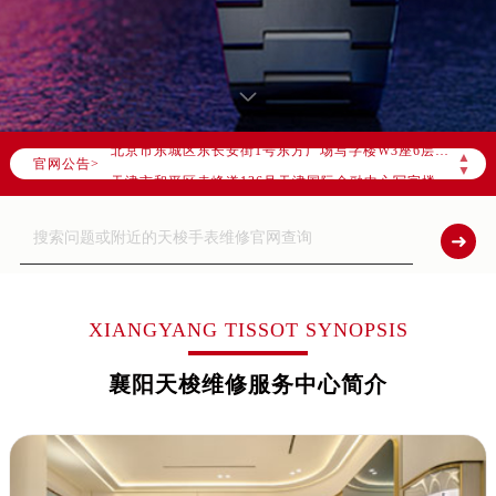
2026年8月全国官方售后客户服务热线：
官方全国统一服务热线，服务覆盖中国大陆、香港、澳门、台湾全部区域（非大陆需加拨“+86”）
2026年8月售后服务中心最新网点地址：
北京市朝阳区建国门外大街甲6号华熙国际中心写字楼D座11层1102室（北京总部）（需提前预约）
北京市东城区东长安街1号东方广场写字楼W3座6层602室（需提前预约）
▲
官网公告>
天津市和平区赤峰道136号天津国际金融中心写字楼26层2603室（需提前预约）
▼
上海市徐汇区虹桥路3号港汇中心写字楼2座37层3705室（需提前预约）
上海市黄浦区南京东路299号宏伊国际广场写字楼8层806室（需提前预约）
南京市秦淮区中山南路1号（新街口）南京中心写字楼22层C1-1室（需提前预约）
常州市新北区龙锦路1590号现代传媒中心写字楼5号楼10层1008室（需提前预约）
徐州市鼓楼区淮海东路29号苏宁广场IFC国际金融中心写字楼35层3508室（需提前预约）
XIANGYANG TISSOT SYNOPSIS
扬州市邗江区国展路29号星耀天地写字楼1号楼18层1803室（需提前预约）
襄阳天梭维修服务中心简介
盐城市盐都区世纪大道5号盐城金融城写字楼1号楼16层1604室（需提前预约）
泰州市海陵区永定东路399号置地商务中心东塔写字楼（华润万象城）17层1706室（需提前预约）
宁波市江北区大闸南路500号来福士广场办公楼20层2009室（需提前预约）
杭州市上城区钱江路1366号华润大厦写字楼A座5层503-5室（需提前预约）