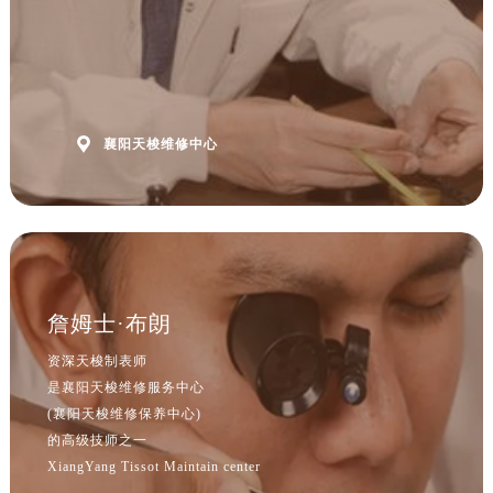
山西省吕梁市离石区永宁中路与建设街交叉口售后服务中心（需提前预约）
山西省朔州市朔城区怡西路与鄯阳西街交汇处售后服务中心（需提前预约）
山西省忻州市忻府区和平东街与七一南路交叉口售后服务中心（需提前预约）
山西省阳泉市郊区平阳东街与新城大道交叉口售后服务中心（需提前预约）
山西省运城市盐湖区河东街售后服务中心（需提前预约）

襄阳天梭维修中心
山西省长治市潞州区英雄中路售后服务中心（需提前预约）
山西省太原市迎泽区迎泽街道解放路15号亨得利名表维修授权店3楼售后服务中心（需提前预约）
天津市和平区赤峰道136号天津国际金融中心26层2603室售后服务中心（需提前预约）
安徽省安庆市迎江区人民路售后服务中心（需提前预约）
安徽省蚌埠市蚌山区淮河路售后服务中心（需提前预约）
安徽省亳州市谯城区魏武大道售后服务中心（需提前预约）
詹姆士·布朗
安徽省池州市贵池区长江路售后服务中心（需提前预约）
资深天梭制表师
安徽省滁州市琅琊区南谯北路售后服务中心（需提前预约）
是襄阳天梭维修服务中心
安徽省阜阳市颍州区颍州北路售后服务中心（需提前预约）
(襄阳天梭维修保养中心)
安徽省淮北市相山区淮海路售后服务中心（需提前预约）
的高级技师之一
XiangYang Tissot Maintain center
安徽省淮南市田家庵区国庆中路售后服务中心（需提前预约）