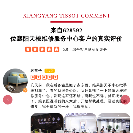
江西省宜春市袁州区中山中路售后服务中心（需提前预约）
江西省鹰潭市月湖区胜利东路售后服务中心（需提前预约）
XIANGYANG TISSOT COMMENT
山东省德州市德城区东风中路售后服务中心（需提前预约）
山东省东营市东营区济南路售后服务中心（需提前预约）
来自
628592
山东省济南市历下区经十路11111号华润中心写字楼（万象城）15层1508室售后服务中心（需提前预约）
位襄阳天梭维修服务中心客户的真实评价
山东省济宁市任城区太白楼路售后服务中心（需提前预约）





5.0
综合客户满意度评分
山东省莱芜市文化南路8号银座商城名表维修一楼名表维修售后服务中心（需提前预约）
山东省临沂市兰山区解放路售后服务中心（需提前预约）
山东省日照市东港区烟台路售后服务中心（需提前预约）
Lv6
坏孩子
山东省泰安市泰山区财源街道泰山大街售后服务中心（需提前预约）
几天前，我在后备箱里搬了点东西。结果那天不小心把手
山东省威海市环翠区新威海路89号振华商厦一楼名表维修售后服务中心（需提前预约）
表刮花了。看的我很是心疼。我赶紧找了一下襄阳天梭维
山东省潍坊市奎文区东风东街售后服务中心（需提前预约）
修服务中心，发现这家还不错，离我也不远，就直接来


了。跟表匠说明我的来意后，开始帮我处理。经过表匠的
山东省枣庄市滕州市北辛路与善国路交叉口售后服务中心（需提前预约）
修复，完全像新的一样，我很满意。
山东省淄博市张店区金晶大道售后服务中心（需提前预约）
上海市黄浦区南京东路299号宏伊国际广场写字楼8层806室售后服务中心（需提前预约）
上海市徐汇区虹桥路3号港汇中心2座37层3705室售后服务中心（需提前预约）