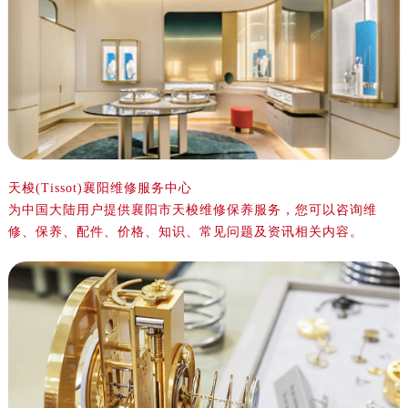
金华市金东区东市南街777号金华万达广场写字楼4号楼22层2209室（需提前预约）
绍兴市越城区胜利东路379号世茂天际中心写字楼8层805室（需提前预约）
嘉兴市南湖区广益路705号嘉兴世界贸易中心写字楼A座13层1304室（需提前预约）
南昌市红谷滩新区红谷中大道998号绿地双子塔（中央广场）A1座办公楼14层07室（需提前预约）
济南市历下区经十路11111号华润中心写字楼（万象城）15层1508室（需提前预约）
广州市天河区天河路230号万菱汇国际中心写字楼A塔7层704室（需提前预约）
广州市越秀区环市东路371-375号世界贸易中心大厦南塔写字楼15层07室（需提前预约）
深圳市罗湖区深南东路5001号华润大厦写字楼17层1701室（需提前预约）
天梭(Tissot)襄阳维修服务中心
为中国大陆用户提供襄阳市天梭维修保养服务，您可以咨询维
惠州市惠城区江北文昌一路7号华贸大厦写字楼1座30层05室（需提前预约）
修、保养、配件、价格、知识、常见问题及资讯相关内容。
厦门市思明区湖滨东路95号华润大厦写字楼B座11层1104室（需提前预约）
福州市鼓楼区五四路128-1号恒力城写字楼15层03室（需提前预约）
成都市锦江区人民东路6号SAC东原中心写字楼24层2406B室（需提前预约）
重庆市江北区观音桥步行街2号融恒时代广场写字楼9层902室（需提前预约）
长沙市芙蓉区定王台街道建湘路393号世茂环球金融中心写字楼（芙蓉广场）10层13室（需提前预约）
郑州市二七区铭功路10号华润大厦写字楼29层2905室（需提前预约）
太原市迎泽区解放路15号亨得利名表服务中心（品牌授权店）3层整层（需提前预约）