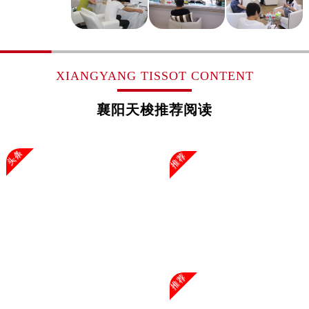
浙江省杭州市上城区钱江路1366号华润大厦A座5层503-5室售后服务中心（需提前预约）
浙江省湖州市吴兴区劳动路售后服务中心（需提前预约）
浙江省嘉兴市南湖区广益路705号嘉兴世界贸易中心A座13层1304室售后服务中心（需提前预约）
浙江省金华市金东区东市南街777号金华万达广场4号楼22楼2209室售后服务中心（需提前预约）
XIANGYANG TISSOT CONTENT
浙江省丽水市莲都区解放街售后服务中心（需提前预约）
浙江省宁波市江北区大闸南路500号来福士广场办公楼20层2009室售后服务中心（需提前预约）
襄阳天梭推荐阅读
浙江省衢州市柯城区上街售后服务中心（需提前预约）
浙江省绍兴市越城区胜利东路379号世茂天际中心写字楼8层805室售后服务中心（需提前预约）
头条
推荐
浙江省舟山市定海区解放东路售后服务中心（需提前预约）
澳门特别行政区大堂区议事亭前地（新马路）售后服务中心（需提前预约）
澳门特别行政区风顺堂区南湾大马路售后服务中心（需提前预约）
澳门特别行政区花地玛堂区关闸广场售后服务中心（需提前预约）
澳门特别行政区花王堂区大三巴商圈售后服务中心（需提前预约）
澳门特别行政区嘉模堂区官也街售后服务中心（需提前预约）
澳门省路氹城市金光大道售后服务中心（需提前预约）
推荐
澳门特别行政区望德堂区塔石广场售后服务中心（需提前预约）