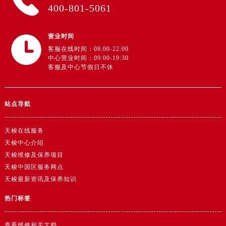
广东省阳江市江城区东风一路售后服务中心（需提前预约）
400-801-5061
广东省云浮市云城区金山路售后服务中心（需提前预约）
广东省湛江市赤坎区观海北路售后服务中心（需提前预约）
营业时间
广东省肇庆市端州区信安大道与砚都大道交汇处售后服务中心（需提前预约）
客服在线时间：08:00-22:00
中心营业时间：09:00-19:30
广西壮族自治区百色市右江区中山二路售后服务中心（需提前预约）
客服及中心节假日不休
广西壮族自治区北海市海城区北京路售后服务中心（需提前预约）
广西壮族自治区崇左市江州区石景林街道友谊大道与丽川路交汇处售后服务中心（需提前预约）
广西壮族自治区防城港市港口区金花茶大道售后服务中心（需提前预约）
站点导航
广西壮族自治区贵港市港北区港城街道布山大道与仙衣路交叉口售后服务中心（需提前预约）
天梭在线服务
广西壮族自治区桂林市秀峰区红岭路售后服务中心（需提前预约）
天梭中心介绍
广西壮族自治区河池市金城江区金城江街道朝阳路售后服务中心（需提前预约）
天梭维修及保养项目
广西壮族自治区贺州市八步区城东街道灵峰南路售后服务中心（需提前预约）
天梭中国区服务网点
广西壮族自治区来宾市兴宾区桂中大道售后服务中心（需提前预约）
天梭最新资讯及保养知识
广西壮族自治区柳州市城中区中山中路售后服务中心（需提前预约）
热门标签
广西壮族自治区钦州市钦南区金海湾东大街售后服务中心（需提前预约）
广西壮族自治区梧州市万秀区龙湖镇高旺路售后服务中心（需提前预约）
查看维修相关文档