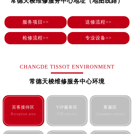
常德天梭维修服务中心地址（地图线路）
烟台市芝罘区胜利路139号万达金融中心A座907室（需提前预约）
长春市朝阳区西安大路727号中银大厦A座(旺进大厦)18层09室（需提前预约）
贵阳市南明区都司高架桥路33号亨特国际金融中心14楼14D（需提前预约）
服务项目>>
送修流程>>
昆明市盘龙区北京路928号同德昆明广场写字楼10层06室（需提前预约）
石家庄市长安区中山东路39号勒泰中心写字楼B座13层07室（需提前预约）
检修流程>>
专业设备>>
西安市碑林区南关正街88号华侨城长安国际中心E座6楼10室（需提前预约）
海口市龙华区金贸东路5号海口华润大厦B座17层1707室（需提前预约）
唐山市路南区新华东道100号万达广场写字楼A座10层1002室（需提前预约）
CHANGDE TISSOT ENVIRONMENT
台州市椒江区东海大道1800号腾达中心东1幢20楼2002室（需提前预约）
内蒙古自治区呼和浩特市玉泉区大学西街70号华润万象城写字楼（鄂尔多斯大厦）23层2326室（需提前预约）
常德天梭维修服务中心环境
甘肃省兰州市七里河区西津西路16号兰州中心写字楼21层2102室（需提前预约）
重庆市解放碑渝中区民权路28号英利国际金融中心写字楼20层01室（需提前预约）
黑龙江省大庆市萨尔图区会战大街售后服务中心（需提前预约）
宾客接待区
VIP服务区
客服区
黑龙江省鹤岗市向阳区红军路售后服务中心（需提前预约）
Reception area
VIP service
Customer service
黑龙江省黑河市爱辉区中央街售后服务中心（需提前预约）
黑龙江省鸡西市鸡冠区红军路售后服务中心（需提前预约）