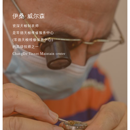
辽宁省鞍山市铁东区站前街售后服务中心（需提前预约）
辽宁省本溪市平山区胜利路售后服务中心（需提前预约）
伊桑·威尔森
辽宁省朝阳市双塔区新华路售后服务中心（需提前预约）
资深天梭制表师
辽宁省丹东市振兴区七经街售后服务中心（需提前预约）
是常德天梭维修服务中心
辽宁省抚顺市新抚区东一路售后服务中心（需提前预约）
(常德天梭维修保养中心)
辽宁省阜新市海州区解放大街售后服务中心（需提前预约）
的高级技师之一
辽宁省葫芦岛市连山区中央路售后服务中心（需提前预约）
ChangDe Tissot Maintain center
辽宁省锦州市古塔区中央大街售后服务中心（需提前预约）
辽宁省辽阳市白塔区新运大街售后服务中心（需提前预约）
辽宁省盘锦市兴隆台区石油大街售后服务中心（需提前预约）
辽宁省铁岭市银州区南马路售后服务中心（需提前预约）
辽宁省营口市站前区市府路与渤海大街交叉口售后服务中心（需提前预约）
辽宁省沈阳市沈河区中街路137号亨得利名表维修授权店1楼售后服务中心（需提前预约）
辽宁省沈阳市沈河区中街路83号亨得利名表维修授权店1楼售后服务中心（需提前预约）
北京市朝阳区建国门外大街甲6号华熙国际中心D座11层1102室售后服务中心（北京总部）（需提前预约）
北京市东城区东长安街1号王府井东方广场W3座6层602室售后服务中心（需提前预约）