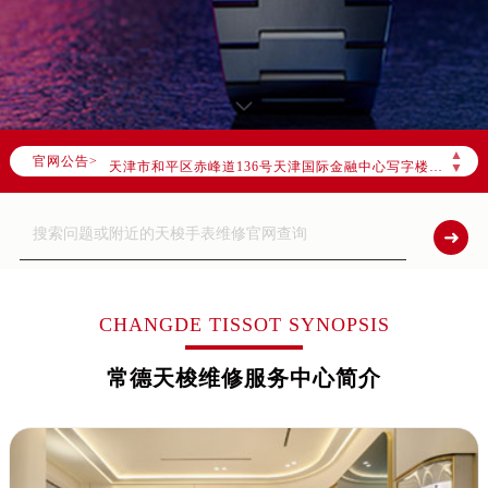
2026年8月全国官方售后客户服务热线：
官方全国统一服务热线，服务覆盖中国大陆、香港、澳门、台湾全部区域（非大陆需加拨“+86”）
2026年8月售后服务中心最新网点地址：
北京市朝阳区建国门外大街甲6号华熙国际中心写字楼D座11层1102室（北京总部）（需提前预约）
北京市东城区东长安街1号东方广场写字楼W3座6层602室（需提前预约）
▲
官网公告>
天津市和平区赤峰道136号天津国际金融中心写字楼26层2603室（需提前预约）
▼
上海市徐汇区虹桥路3号港汇中心写字楼2座37层3705室（需提前预约）
上海市黄浦区南京东路299号宏伊国际广场写字楼8层806室（需提前预约）
南京市秦淮区中山南路1号（新街口）南京中心写字楼22层C1-1室（需提前预约）
常州市新北区龙锦路1590号现代传媒中心写字楼5号楼10层1008室（需提前预约）
徐州市鼓楼区淮海东路29号苏宁广场IFC国际金融中心写字楼35层3508室（需提前预约）
CHANGDE TISSOT SYNOPSIS
扬州市邗江区国展路29号星耀天地写字楼1号楼18层1803室（需提前预约）
常德天梭维修服务中心简介
盐城市盐都区世纪大道5号盐城金融城写字楼1号楼16层1604室（需提前预约）
泰州市海陵区永定东路399号置地商务中心东塔写字楼（华润万象城）17层1706室（需提前预约）
宁波市江北区大闸南路500号来福士广场办公楼20层2009室（需提前预约）
杭州市上城区钱江路1366号华润大厦写字楼A座5层503-5室（需提前预约）