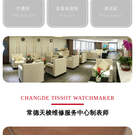
黑龙江省佳木斯市向阳区长安路售后服务中心（需提前预约）
打磨区
宾客休息区
茶点区
黑龙江省牡丹江市东安区太平路售后服务中心（需提前预约）
Polished area
Rest area
Refreshments
黑龙江省七台河市桃山区大同街售后服务中心（需提前预约）
黑龙江省齐齐哈尔市龙沙区龙华路售后服务中心（需提前预约）
黑龙江省双鸭山市尖山区新兴大街售后服务中心（需提前预约）
黑龙江省绥化市北林区新华街与康庄路交叉口售后服务中心（需提前预约）
黑龙江省伊春市伊美区通河路售后服务中心（需提前预约）
吉林省白城市洮北区明仁南街售后服务中心（需提前预约）
吉林省白山市浑江区浑江大街售后服务中心（需提前预约）
吉林省吉林市船营区河南街售后服务中心（需提前预约）
吉林省辽源市龙山区人民大街售后服务中心（需提前预约）
吉林省梅河口市新华街道梅河大街售后服务中心（需提前预约）
CHANGDE TISSOT WATCHMAKER
吉林省四平市铁东区紫气大路与南九经街交汇处售后服务中心（需提前预约）
常德天梭维修服务中心制表师
吉林省松原市宁江区五环大街售后服务中心（需提前预约）
吉林省通化市东昌区环通乡江南大街售后服务中心（需提前预约）
吉林省延边市延吉市解放路售后服务中心（需提前预约）