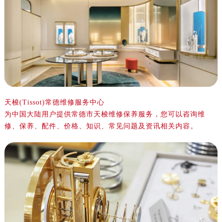
金华市金东区东市南街777号金华万达广场写字楼4号楼22层2209室（需提前预约）
绍兴市越城区胜利东路379号世茂天际中心写字楼8层805室（需提前预约）
嘉兴市南湖区广益路705号嘉兴世界贸易中心写字楼A座13层1304室（需提前预约）
南昌市红谷滩新区红谷中大道998号绿地双子塔（中央广场）A1座办公楼14层07室（需提前预约）
济南市历下区经十路11111号华润中心写字楼（万象城）15层1508室（需提前预约）
广州市天河区天河路230号万菱汇国际中心写字楼A塔7层704室（需提前预约）
广州市越秀区环市东路371-375号世界贸易中心大厦南塔写字楼15层07室（需提前预约）
深圳市罗湖区深南东路5001号华润大厦写字楼17层1701室（需提前预约）
天梭(Tissot)常德维修服务中心
为中国大陆用户提供常德市天梭维修保养服务，您可以咨询维
惠州市惠城区江北文昌一路7号华贸大厦写字楼1座30层05室（需提前预约）
修、保养、配件、价格、知识、常见问题及资讯相关内容。
厦门市思明区湖滨东路95号华润大厦写字楼B座11层1104室（需提前预约）
福州市鼓楼区五四路128-1号恒力城写字楼15层03室（需提前预约）
成都市锦江区人民东路6号SAC东原中心写字楼24层2406B室（需提前预约）
重庆市江北区观音桥步行街2号融恒时代广场写字楼9层902室（需提前预约）
长沙市芙蓉区定王台街道建湘路393号世茂环球金融中心写字楼（芙蓉广场）10层13室（需提前预约）
郑州市二七区铭功路10号华润大厦写字楼29层2905室（需提前预约）
太原市迎泽区解放路15号亨得利名表服务中心（品牌授权店）3层整层（需提前预约）