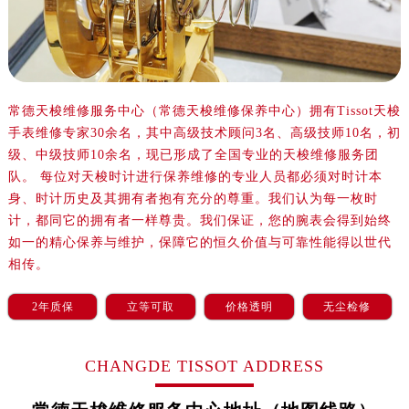
沈阳市沈河区中街路137号亨得利名表服务中心（品牌授权店）1层整层（需提前预约）
沈阳市沈河区中街路83号亨得利名表服务中心（品牌授权店）1层整层（需提前预约）
乌鲁木齐市天山区红山路26号时代广场（CCMALL）C座17层17-B（需提前预约）
温州市鹿城区锦绣路1067号置信广场10层1015室（需提前预约）
哈尔滨市道里区友谊西路600号富力中心T2座写字楼29层03室（需提前预约）
常德天梭维修服务中心（常德天梭维修保养中心）拥有Tissot天梭
手表维修专家30余名，其中高级技术顾问3名、高级技师10名，初
大连市中山区人民路15号国际金融大厦7层G室（需提前预约）
级、中级技师10余名，现已形成了全国专业的天梭维修服务团
佛山市禅城区季华五路57号万科金融中心C座12层1205室（需提前预约）
队。 每位对天梭时计进行保养维修的专业人员都必须对时计本
东莞市东城街道鸿福东路1号民盈国贸中心T1写字楼9层907室（需提前预约）
身、时计历史及其拥有者抱有充分的尊重。我们认为每一枚时
无锡市梁溪区人民中路139号恒隆广场写字楼1座11层1104室（需提前预约）
计，都同它的拥有者一样尊贵。我们保证，您的腕表会得到始终
南通市崇川区工农路57号圆融广场写字楼16层1603室（需提前预约）
如一的精心保养与维护，保障它的恒久价值与可靠性能得以世代
苏州市苏州工业园区星港街199号苏州中心办公楼C座22层08室（需提前预约）
相传。
武汉市江汉区解放大道686号世界贸易大厦38层09室（需提前预约）
2年质保
立等可取
价格透明
无尘检修
南宁市青秀区金湖路59号地王大厦12楼1224室（需提前预约）
合肥市蜀山区潜山路111号万象城华润大厦B座12楼03室（需提前预约）
CHANGDE TISSOT ADDRESS
泉州市丰泽区宝洲路729号浦西万达中心写字楼A座7楼709室（需提前预约）
青岛市南区山东路6号华润大厦B座22层04室（需提前预约）