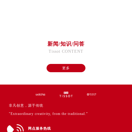
福建省福州市鼓楼区五四路128-1号恒力城写字楼15层03室售后服务中心（需提前预约）
福建省厦门市思明区湖滨东路95号万象城华润大厦B座11层1104室售后服务中心（需提前预约）
广东省潮州市潮安区新风路与潮汕路交汇处售后服务中心（需提前预约）
广东省广州市天河区天河路230号万菱汇国际中心A塔7层704室售后服务中心（需提前预约）
广东省广州市越秀区环市东路371-375号世界贸易中心大厦南塔15层1507室售后服务中心（需提前预约）
新闻/知识/问答
广东省河源市源城区越王大道售后服务中心（需提前预约）
Tissot CONTENT
广东省惠州市惠城区江北文昌一路7号华贸大厦1座30层3005室售后服务中心（需提前预约）
广东省江门市蓬江区广场西路售后服务中心（需提前预约）
更多
广东省揭阳市榕城进贤门步行街售后服务中心（需提前预约）
广东省茂名市电白区水东街道迎宾大道售后服务中心（需提前预约）
广东省梅州市梅江区金燕大道售后服务中心（需提前预约）
广东省清远市清城区湖西路售后服务中心（需提前预约）
广东省汕头市龙湖区长平路售后服务中心（需提前预约）
非凡创意，源于传统
广东省汕尾市城区香洲街道园林社区翠园街售后服务中心（需提前预约）
"Extraordinary creativity, from the traditional.”
广东省韶关市武江区芙蓉新区与老城中心交汇处售后服务中心（需提前预约）
广东省深圳市罗湖区深南东路5001号华润大厦17层1701室售后服务中心（需提前预约）
网点服务热线