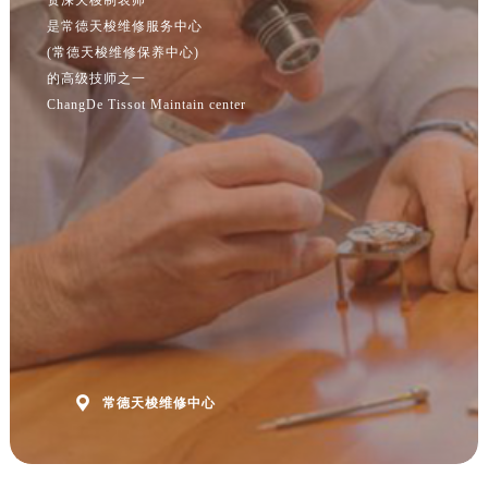
江苏省南京市秦淮区中山南路1号南京中心22层22-C1-C3室售后服务中心（需提前预约）
是常德天梭维修服务中心
江苏省宿迁市宿城区西湖路售后服务中心（需提前预约）
(常德天梭维修保养中心)
江苏省泰州市海陵区永定东路399号置地商务中心东塔（华润万象城）17层1706室售后服务中心（需提前预约）
的高级技师之一
江苏省徐州市鼓楼区淮海东路29号苏宁广场IFC国际金融中心35层3508室售后服务中心（需提前预约）
ChangDe Tissot Maintain center
江苏省盐城市盐都区世纪大道5号盐城金融城写字楼1号楼16层1604室售后服务中心（需提前预约）
江苏省扬州市邗江区国展路29号星耀天地写字楼1号楼18层1803室售后服务中心（需提前预约）
江苏省镇江市京口区中山东路售后服务中心（需提前预约）
江西省抚州市临川区赣东大道售后服务中心（需提前预约）
江西省赣州市章贡区文清路售后服务中心（需提前预约）
江西省吉安市吉州区井冈山大道售后服务中心（需提前预约）
江西省景德镇市珠山区珠山中路售后服务中心（需提前预约）
江西省九江市浔阳区浔阳路售后服务中心（需提前预约）
江西省南昌市红谷滩新区红谷中大道998号绿地双子塔（中央广场）A1座办公楼14层1407室售后服务中心（需提前预约）

常德天梭维修中心
江西省萍乡市安源区萍安北大道与康庄路交叉口售后服务中心（需提前预约）
江西省上饶市信州区滨江西路售后服务中心（需提前预约）
江西省新余市渝水区北湖西路售后服务中心（需提前预约）