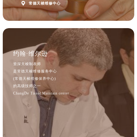
河北省保定市竞秀区朝阳北大街北国先天下售后服务中心（需提前预约）

常德天梭维修中心
内蒙古自治区阿拉善盟市左旗土尔扈特大街售后服务中心（需提前预约）
内蒙古自治区巴彦淖尔市临河区新华街售后服务中心（需提前预约）
内蒙古自治区包头市青山区幸福路甲3号王府井百货名表维修售后服务中心（需提前预约）
内蒙古自治区赤峰市红山区哈达街售后服务中心（需提前预约）
内蒙古自治区鄂尔多斯市东胜区伊金霍洛街售后服务中心（需提前预约）
约翰·维尔逊
内蒙古自治区呼伦贝尔市海拉尔区中央街售后服务中心（需提前预约）
内蒙古自治区通辽市科尔沁区明仁大街售后服务中心（需提前预约）
资深天梭制表师
内蒙古自治区乌海市海勃湾区人民南路售后服务中心（需提前预约）
是常德天梭维修服务中心
(常德天梭维修保养中心)
内蒙古自治区乌兰察布市集宁区恩和大街售后服务中心（需提前预约）
的高级技师之一
内蒙古自治区锡林郭勒盟市锡林浩特市光明街与额尔敦路交叉口售后服务中心（需提前预约）
ChangDe Tissot Maintain center
内蒙古自治区兴安盟市乌兰浩特市兴安大街售后服务中心（需提前预约）
山西省大同市平城区迎宾街售后服务中心（需提前预约）
山西省晋城市城区黄华街售后服务中心（需提前预约）
山西省晋中市榆次区顺城街售后服务中心（需提前预约）
山西省临汾市尧都区解放路售后服务中心（需提前预约）