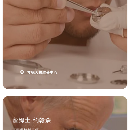
安徽省黄山市屯溪区黄山西路售后服务中心（需提前预约）
安徽省六安市金安区解放中路售后服务中心（需提前预约）
安徽省马鞍山市雨山区湖南西路售后服务中心（需提前预约）
安徽省宿州市埇桥区人民中路售后服务中心（需提前预约）
安徽省铜陵市铜官区石城大道售后服务中心（需提前预约）
安徽省芜湖市镜湖区中山路步行街售后服务中心（需提前预约）
安徽省宣城市宣州区叠嶂西路售后服务中心（需提前预约）
福建省龙岩市新罗区九一南路售后服务中心（需提前预约）
福建省南平市建阳区人民西路售后服务中心（需提前预约）

常德天梭维修中心
福建省宁德市蕉城区天湖东路售后服务中心（需提前预约）
福建省莆田市城厢区霞林街道荔华东大道售后服务中心（需提前预约）
福建省三明市三元区东乾二路售后服务中心（需提前预约）
福建省漳州市龙文区步港路售后服务中心（需提前预约）
江苏省常州市新北区龙锦路1590号现代传媒中心5号楼10层1008室售后服务中心（需提前预约）
江苏省淮安市清江浦区淮海北路售后服务中心（需提前预约）
詹姆士·约翰森
江苏省连云港市海州区通灌北路售后服务中心（需提前预约）
资深天梭制表师