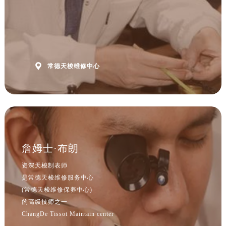
山西省吕梁市离石区永宁中路与建设街交叉口售后服务中心（需提前预约）
山西省朔州市朔城区怡西路与鄯阳西街交汇处售后服务中心（需提前预约）
山西省忻州市忻府区和平东街与七一南路交叉口售后服务中心（需提前预约）
山西省阳泉市郊区平阳东街与新城大道交叉口售后服务中心（需提前预约）
山西省运城市盐湖区河东街售后服务中心（需提前预约）

常德天梭维修中心
山西省长治市潞州区英雄中路售后服务中心（需提前预约）
山西省太原市迎泽区迎泽街道解放路15号亨得利名表维修授权店3楼售后服务中心（需提前预约）
天津市和平区赤峰道136号天津国际金融中心26层2603室售后服务中心（需提前预约）
安徽省安庆市迎江区人民路售后服务中心（需提前预约）
安徽省蚌埠市蚌山区淮河路售后服务中心（需提前预约）
安徽省亳州市谯城区魏武大道售后服务中心（需提前预约）
詹姆士·布朗
安徽省池州市贵池区长江路售后服务中心（需提前预约）
资深天梭制表师
安徽省滁州市琅琊区南谯北路售后服务中心（需提前预约）
是常德天梭维修服务中心
安徽省阜阳市颍州区颍州北路售后服务中心（需提前预约）
(常德天梭维修保养中心)
安徽省淮北市相山区淮海路售后服务中心（需提前预约）
的高级技师之一
ChangDe Tissot Maintain center
安徽省淮南市田家庵区国庆中路售后服务中心（需提前预约）