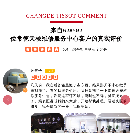
江西省宜春市袁州区中山中路售后服务中心（需提前预约）
江西省鹰潭市月湖区胜利东路售后服务中心（需提前预约）
CHANGDE TISSOT COMMENT
山东省德州市德城区东风中路售后服务中心（需提前预约）
山东省东营市东营区济南路售后服务中心（需提前预约）
来自
628592
山东省济南市历下区经十路11111号华润中心写字楼（万象城）15层1508室售后服务中心（需提前预约）
位常德天梭维修服务中心客户的真实评价
山东省济宁市任城区太白楼路售后服务中心（需提前预约）





5.0
综合客户满意度评分
山东省莱芜市文化南路8号银座商城名表维修一楼名表维修售后服务中心（需提前预约）
山东省临沂市兰山区解放路售后服务中心（需提前预约）
山东省日照市东港区烟台路售后服务中心（需提前预约）
Lv6
坏孩子
山东省泰安市泰山区财源街道泰山大街售后服务中心（需提前预约）
几天前，我在后备箱里搬了点东西。结果那天不小心把手
山东省威海市环翠区新威海路89号振华商厦一楼名表维修售后服务中心（需提前预约）
表刮花了。看的我很是心疼。我赶紧找了一下常德天梭维
山东省潍坊市奎文区东风东街售后服务中心（需提前预约）
修服务中心，发现这家还不错，离我也不远，就直接来


了。跟表匠说明我的来意后，开始帮我处理。经过表匠的
山东省枣庄市滕州市北辛路与善国路交叉口售后服务中心（需提前预约）
修复，完全像新的一样，我很满意。
山东省淄博市张店区金晶大道售后服务中心（需提前预约）
上海市黄浦区南京东路299号宏伊国际广场写字楼8层806室售后服务中心（需提前预约）
上海市徐汇区虹桥路3号港汇中心2座37层3705室售后服务中心（需提前预约）