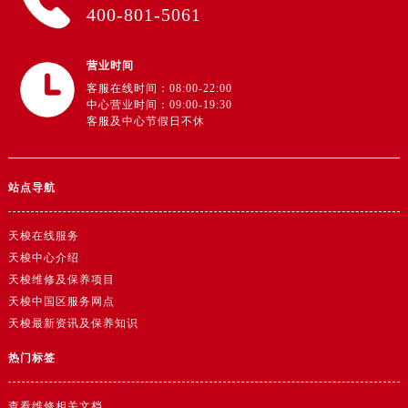
广东省阳江市江城区东风一路售后服务中心（需提前预约）
400-801-5061
广东省云浮市云城区金山路售后服务中心（需提前预约）
广东省湛江市赤坎区观海北路售后服务中心（需提前预约）
营业时间
广东省肇庆市端州区信安大道与砚都大道交汇处售后服务中心（需提前预约）
客服在线时间：08:00-22:00
中心营业时间：09:00-19:30
广西壮族自治区百色市右江区中山二路售后服务中心（需提前预约）
客服及中心节假日不休
广西壮族自治区北海市海城区北京路售后服务中心（需提前预约）
广西壮族自治区崇左市江州区石景林街道友谊大道与丽川路交汇处售后服务中心（需提前预约）
广西壮族自治区防城港市港口区金花茶大道售后服务中心（需提前预约）
站点导航
广西壮族自治区贵港市港北区港城街道布山大道与仙衣路交叉口售后服务中心（需提前预约）
天梭在线服务
广西壮族自治区桂林市秀峰区红岭路售后服务中心（需提前预约）
天梭中心介绍
广西壮族自治区河池市金城江区金城江街道朝阳路售后服务中心（需提前预约）
天梭维修及保养项目
广西壮族自治区贺州市八步区城东街道灵峰南路售后服务中心（需提前预约）
天梭中国区服务网点
广西壮族自治区来宾市兴宾区桂中大道售后服务中心（需提前预约）
天梭最新资讯及保养知识
广西壮族自治区柳州市城中区中山中路售后服务中心（需提前预约）
热门标签
广西壮族自治区钦州市钦南区金海湾东大街售后服务中心（需提前预约）
广西壮族自治区梧州市万秀区龙湖镇高旺路售后服务中心（需提前预约）
查看维修相关文档