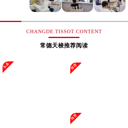
浙江省杭州市上城区钱江路1366号华润大厦A座5层503-5室售后服务中心（需提前预约）
浙江省湖州市吴兴区劳动路售后服务中心（需提前预约）
浙江省嘉兴市南湖区广益路705号嘉兴世界贸易中心A座13层1304室售后服务中心（需提前预约）
浙江省金华市金东区东市南街777号金华万达广场4号楼22楼2209室售后服务中心（需提前预约）
CHANGDE TISSOT CONTENT
浙江省丽水市莲都区解放街售后服务中心（需提前预约）
浙江省宁波市江北区大闸南路500号来福士广场办公楼20层2009室售后服务中心（需提前预约）
常德天梭推荐阅读
浙江省衢州市柯城区上街售后服务中心（需提前预约）
浙江省绍兴市越城区胜利东路379号世茂天际中心写字楼8层805室售后服务中心（需提前预约）
头条
推荐
浙江省舟山市定海区解放东路售后服务中心（需提前预约）
澳门特别行政区大堂区议事亭前地（新马路）售后服务中心（需提前预约）
澳门特别行政区风顺堂区南湾大马路售后服务中心（需提前预约）
澳门特别行政区花地玛堂区关闸广场售后服务中心（需提前预约）
澳门特别行政区花王堂区大三巴商圈售后服务中心（需提前预约）
澳门特别行政区嘉模堂区官也街售后服务中心（需提前预约）
澳门省路氹城市金光大道售后服务中心（需提前预约）
推荐
澳门特别行政区望德堂区塔石广场售后服务中心（需提前预约）