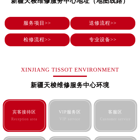
新疆天梭维修服务中心地址（地图线路）
烟台市芝罘区胜利路139号万达金融中心A座907室（需提前预约）
长春市朝阳区西安大路727号中银大厦A座(旺进大厦)18层09室（需提前预约）
贵阳市南明区都司高架桥路33号亨特国际金融中心14楼14D（需提前预约）
服务项目>>
送修流程>>
昆明市盘龙区北京路928号同德昆明广场写字楼10层06室（需提前预约）
石家庄市长安区中山东路39号勒泰中心写字楼B座13层07室（需提前预约）
检修流程>>
专业设备>>
西安市碑林区南关正街88号华侨城长安国际中心E座6楼10室（需提前预约）
海口市龙华区金贸东路5号海口华润大厦B座17层1707室（需提前预约）
唐山市路南区新华东道100号万达广场写字楼A座10层1002室（需提前预约）
XINJIANG TISSOT ENVIRONMENT
台州市椒江区东海大道1800号腾达中心东1幢20楼2002室（需提前预约）
内蒙古自治区呼和浩特市玉泉区大学西街70号华润万象城写字楼（鄂尔多斯大厦）23层2326室（需提前预约）
新疆天梭维修服务中心环境
甘肃省兰州市七里河区西津西路16号兰州中心写字楼21层2102室（需提前预约）
重庆市解放碑渝中区民权路28号英利国际金融中心写字楼20层01室（需提前预约）
黑龙江省大庆市萨尔图区会战大街售后服务中心（需提前预约）
宾客接待区
VIP服务区
客服区
黑龙江省鹤岗市向阳区红军路售后服务中心（需提前预约）
Reception area
VIP service
Customer service
黑龙江省黑河市爱辉区中央街售后服务中心（需提前预约）
黑龙江省鸡西市鸡冠区红军路售后服务中心（需提前预约）