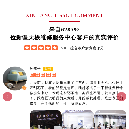
江西省宜春市袁州区中山中路售后服务中心（需提前预约）
江西省鹰潭市月湖区胜利东路售后服务中心（需提前预约）
XINJIANG TISSOT COMMENT
山东省德州市德城区东风中路售后服务中心（需提前预约）
山东省东营市东营区济南路售后服务中心（需提前预约）
来自
628592
山东省济南市历下区经十路11111号华润中心写字楼（万象城）15层1508室售后服务中心（需提前预约）
位新疆天梭维修服务中心客户的真实评价
山东省济宁市任城区太白楼路售后服务中心（需提前预约）





5.0
综合客户满意度评分
山东省莱芜市文化南路8号银座商城名表维修一楼名表维修售后服务中心（需提前预约）
山东省临沂市兰山区解放路售后服务中心（需提前预约）
山东省日照市东港区烟台路售后服务中心（需提前预约）
Lv6
坏孩子
山东省泰安市泰山区财源街道泰山大街售后服务中心（需提前预约）
几天前，我在后备箱里搬了点东西。结果那天不小心把手
山东省威海市环翠区新威海路89号振华商厦一楼名表维修售后服务中心（需提前预约）
表刮花了。看的我很是心疼。我赶紧找了一下新疆天梭维
山东省潍坊市奎文区东风东街售后服务中心（需提前预约）
修服务中心，发现这家还不错，离我也不远，就直接来


了。跟表匠说明我的来意后，开始帮我处理。经过表匠的
山东省枣庄市滕州市北辛路与善国路交叉口售后服务中心（需提前预约）
修复，完全像新的一样，我很满意。
山东省淄博市张店区金晶大道售后服务中心（需提前预约）
上海市黄浦区南京东路299号宏伊国际广场写字楼8层806室售后服务中心（需提前预约）
上海市徐汇区虹桥路3号港汇中心2座37层3705室售后服务中心（需提前预约）