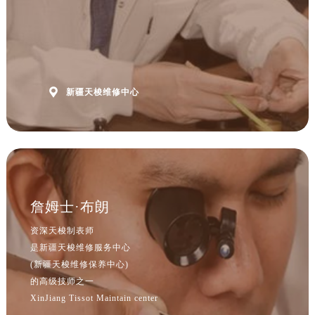
山西省吕梁市离石区永宁中路与建设街交叉口售后服务中心（需提前预约）
山西省朔州市朔城区怡西路与鄯阳西街交汇处售后服务中心（需提前预约）
山西省忻州市忻府区和平东街与七一南路交叉口售后服务中心（需提前预约）
山西省阳泉市郊区平阳东街与新城大道交叉口售后服务中心（需提前预约）
山西省运城市盐湖区河东街售后服务中心（需提前预约）

新疆天梭维修中心
山西省长治市潞州区英雄中路售后服务中心（需提前预约）
山西省太原市迎泽区迎泽街道解放路15号亨得利名表维修授权店3楼售后服务中心（需提前预约）
天津市和平区赤峰道136号天津国际金融中心26层2603室售后服务中心（需提前预约）
安徽省安庆市迎江区人民路售后服务中心（需提前预约）
安徽省蚌埠市蚌山区淮河路售后服务中心（需提前预约）
安徽省亳州市谯城区魏武大道售后服务中心（需提前预约）
詹姆士·布朗
安徽省池州市贵池区长江路售后服务中心（需提前预约）
资深天梭制表师
安徽省滁州市琅琊区南谯北路售后服务中心（需提前预约）
是新疆天梭维修服务中心
安徽省阜阳市颍州区颍州北路售后服务中心（需提前预约）
(新疆天梭维修保养中心)
安徽省淮北市相山区淮海路售后服务中心（需提前预约）
的高级技师之一
XinJiang Tissot Maintain center
安徽省淮南市田家庵区国庆中路售后服务中心（需提前预约）