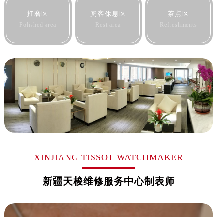
黑龙江省佳木斯市向阳区长安路售后服务中心（需提前预约）
打磨区
宾客休息区
茶点区
黑龙江省牡丹江市东安区太平路售后服务中心（需提前预约）
Polished area
Rest area
Refreshments
黑龙江省七台河市桃山区大同街售后服务中心（需提前预约）
黑龙江省齐齐哈尔市龙沙区龙华路售后服务中心（需提前预约）
黑龙江省双鸭山市尖山区新兴大街售后服务中心（需提前预约）
黑龙江省绥化市北林区新华街与康庄路交叉口售后服务中心（需提前预约）
黑龙江省伊春市伊美区通河路售后服务中心（需提前预约）
吉林省白城市洮北区明仁南街售后服务中心（需提前预约）
吉林省白山市浑江区浑江大街售后服务中心（需提前预约）
吉林省吉林市船营区河南街售后服务中心（需提前预约）
吉林省辽源市龙山区人民大街售后服务中心（需提前预约）
吉林省梅河口市新华街道梅河大街售后服务中心（需提前预约）
XINJIANG TISSOT WATCHMAKER
吉林省四平市铁东区紫气大路与南九经街交汇处售后服务中心（需提前预约）
新疆天梭维修服务中心制表师
吉林省松原市宁江区五环大街售后服务中心（需提前预约）
吉林省通化市东昌区环通乡江南大街售后服务中心（需提前预约）
吉林省延边市延吉市解放路售后服务中心（需提前预约）