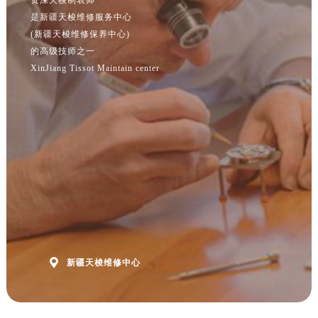
江苏省南京市秦淮区中山南路1号南京中心22层22-C1-C3室售后服务中心（需提前预约）
是新疆天梭维修服务中心
江苏省宿迁市宿城区西湖路售后服务中心（需提前预约）
(新疆天梭维修保养中心)
江苏省泰州市海陵区永定东路399号置地商务中心东塔（华润万象城）17层1706室售后服务中心（需提前预约）
的高级技师之一
江苏省徐州市鼓楼区淮海东路29号苏宁广场IFC国际金融中心35层3508室售后服务中心（需提前预约）
XinJiang Tissot Maintain center
江苏省盐城市盐都区世纪大道5号盐城金融城写字楼1号楼16层1604室售后服务中心（需提前预约）
江苏省扬州市邗江区国展路29号星耀天地写字楼1号楼18层1803室售后服务中心（需提前预约）
江苏省镇江市京口区中山东路售后服务中心（需提前预约）
江西省抚州市临川区赣东大道售后服务中心（需提前预约）
江西省赣州市章贡区文清路售后服务中心（需提前预约）
江西省吉安市吉州区井冈山大道售后服务中心（需提前预约）
江西省景德镇市珠山区珠山中路售后服务中心（需提前预约）
江西省九江市浔阳区浔阳路售后服务中心（需提前预约）
江西省南昌市红谷滩新区红谷中大道998号绿地双子塔（中央广场）A1座办公楼14层1407室售后服务中心（需提前预约）

新疆天梭维修中心
江西省萍乡市安源区萍安北大道与康庄路交叉口售后服务中心（需提前预约）
江西省上饶市信州区滨江西路售后服务中心（需提前预约）
江西省新余市渝水区北湖西路售后服务中心（需提前预约）