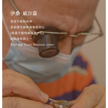
辽宁省鞍山市铁东区站前街售后服务中心（需提前预约）
辽宁省本溪市平山区胜利路售后服务中心（需提前预约）
伊桑·威尔森
辽宁省朝阳市双塔区新华路售后服务中心（需提前预约）
资深天梭制表师
辽宁省丹东市振兴区七经街售后服务中心（需提前预约）
是新疆天梭维修服务中心
辽宁省抚顺市新抚区东一路售后服务中心（需提前预约）
(新疆天梭维修保养中心)
辽宁省阜新市海州区解放大街售后服务中心（需提前预约）
的高级技师之一
辽宁省葫芦岛市连山区中央路售后服务中心（需提前预约）
XinJiang Tissot Maintain center
辽宁省锦州市古塔区中央大街售后服务中心（需提前预约）
辽宁省辽阳市白塔区新运大街售后服务中心（需提前预约）
辽宁省盘锦市兴隆台区石油大街售后服务中心（需提前预约）
辽宁省铁岭市银州区南马路售后服务中心（需提前预约）
辽宁省营口市站前区市府路与渤海大街交叉口售后服务中心（需提前预约）
辽宁省沈阳市沈河区中街路137号亨得利名表维修授权店1楼售后服务中心（需提前预约）
辽宁省沈阳市沈河区中街路83号亨得利名表维修授权店1楼售后服务中心（需提前预约）
北京市朝阳区建国门外大街甲6号华熙国际中心D座11层1102室售后服务中心（北京总部）（需提前预约）
北京市东城区东长安街1号王府井东方广场W3座6层602室售后服务中心（需提前预约）