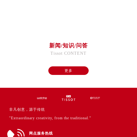
福建省福州市鼓楼区五四路128-1号恒力城写字楼15层03室售后服务中心（需提前预约）
福建省厦门市思明区湖滨东路95号万象城华润大厦B座11层1104室售后服务中心（需提前预约）
广东省潮州市潮安区新风路与潮汕路交汇处售后服务中心（需提前预约）
广东省广州市天河区天河路230号万菱汇国际中心A塔7层704室售后服务中心（需提前预约）
广东省广州市越秀区环市东路371-375号世界贸易中心大厦南塔15层1507室售后服务中心（需提前预约）
新闻/知识/问答
广东省河源市源城区越王大道售后服务中心（需提前预约）
Tissot CONTENT
广东省惠州市惠城区江北文昌一路7号华贸大厦1座30层3005室售后服务中心（需提前预约）
广东省江门市蓬江区广场西路售后服务中心（需提前预约）
更多
广东省揭阳市榕城进贤门步行街售后服务中心（需提前预约）
广东省茂名市电白区水东街道迎宾大道售后服务中心（需提前预约）
广东省梅州市梅江区金燕大道售后服务中心（需提前预约）
广东省清远市清城区湖西路售后服务中心（需提前预约）
广东省汕头市龙湖区长平路售后服务中心（需提前预约）
非凡创意，源于传统
广东省汕尾市城区香洲街道园林社区翠园街售后服务中心（需提前预约）
"Extraordinary creativity, from the traditional.”
广东省韶关市武江区芙蓉新区与老城中心交汇处售后服务中心（需提前预约）
广东省深圳市罗湖区深南东路5001号华润大厦17层1701室售后服务中心（需提前预约）
网点服务热线