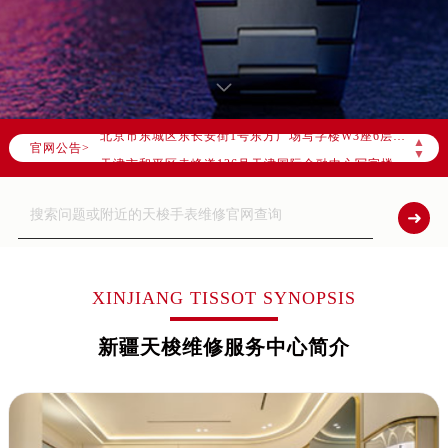
2026年8月全国官方售后客户服务热线：
官方全国统一服务热线，服务覆盖中国大陆、香港、澳门、台湾全部区域（非大陆需加拨“+86”）
2026年8月售后服务中心最新网点地址：
北京市朝阳区建国门外大街甲6号华熙国际中心写字楼D座11层1102室（北京总部）（需提前预约）
北京市东城区东长安街1号东方广场写字楼W3座6层602室（需提前预约）
▲
官网公告>
天津市和平区赤峰道136号天津国际金融中心写字楼26层2603室（需提前预约）
▼
上海市徐汇区虹桥路3号港汇中心写字楼2座37层3705室（需提前预约）
上海市黄浦区南京东路299号宏伊国际广场写字楼8层806室（需提前预约）
南京市秦淮区中山南路1号（新街口）南京中心写字楼22层C1-1室（需提前预约）
常州市新北区龙锦路1590号现代传媒中心写字楼5号楼10层1008室（需提前预约）
徐州市鼓楼区淮海东路29号苏宁广场IFC国际金融中心写字楼35层3508室（需提前预约）
XINJIANG TISSOT SYNOPSIS
扬州市邗江区国展路29号星耀天地写字楼1号楼18层1803室（需提前预约）
新疆天梭维修服务中心简介
盐城市盐都区世纪大道5号盐城金融城写字楼1号楼16层1604室（需提前预约）
泰州市海陵区永定东路399号置地商务中心东塔写字楼（华润万象城）17层1706室（需提前预约）
宁波市江北区大闸南路500号来福士广场办公楼20层2009室（需提前预约）
杭州市上城区钱江路1366号华润大厦写字楼A座5层503-5室（需提前预约）