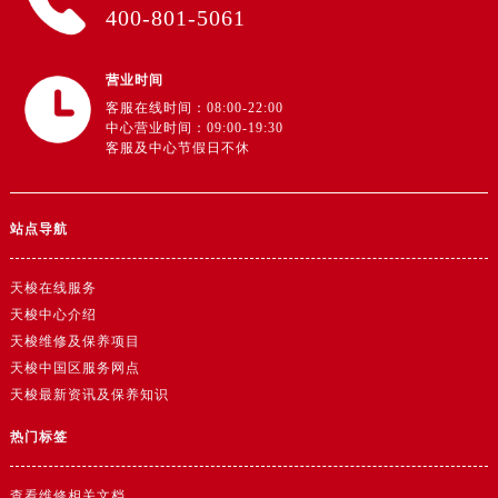
广东省阳江市江城区东风一路售后服务中心（需提前预约）
400-801-5061
广东省云浮市云城区金山路售后服务中心（需提前预约）
广东省湛江市赤坎区观海北路售后服务中心（需提前预约）
营业时间
广东省肇庆市端州区信安大道与砚都大道交汇处售后服务中心（需提前预约）
客服在线时间：08:00-22:00
中心营业时间：09:00-19:30
广西壮族自治区百色市右江区中山二路售后服务中心（需提前预约）
客服及中心节假日不休
广西壮族自治区北海市海城区北京路售后服务中心（需提前预约）
广西壮族自治区崇左市江州区石景林街道友谊大道与丽川路交汇处售后服务中心（需提前预约）
广西壮族自治区防城港市港口区金花茶大道售后服务中心（需提前预约）
站点导航
广西壮族自治区贵港市港北区港城街道布山大道与仙衣路交叉口售后服务中心（需提前预约）
天梭在线服务
广西壮族自治区桂林市秀峰区红岭路售后服务中心（需提前预约）
天梭中心介绍
广西壮族自治区河池市金城江区金城江街道朝阳路售后服务中心（需提前预约）
天梭维修及保养项目
广西壮族自治区贺州市八步区城东街道灵峰南路售后服务中心（需提前预约）
天梭中国区服务网点
广西壮族自治区来宾市兴宾区桂中大道售后服务中心（需提前预约）
天梭最新资讯及保养知识
广西壮族自治区柳州市城中区中山中路售后服务中心（需提前预约）
热门标签
广西壮族自治区钦州市钦南区金海湾东大街售后服务中心（需提前预约）
广西壮族自治区梧州市万秀区龙湖镇高旺路售后服务中心（需提前预约）
查看维修相关文档