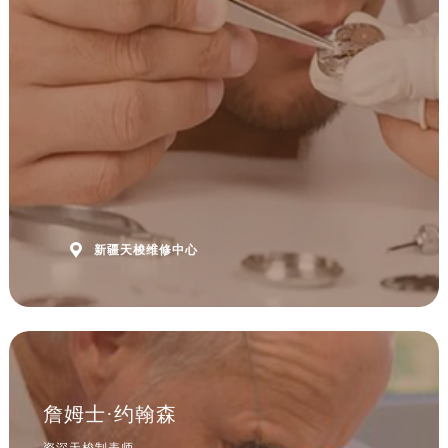
安徽省黄山市屯溪区黄山西路售后服务中心（需提前预约）
安徽省六安市金安区解放中路售后服务中心（需提前预约）
安徽省马鞍山市雨山区湖南西路售后服务中心（需提前预约）
安徽省宿州市埇桥区人民中路售后服务中心（需提前预约）
安徽省铜陵市铜官区石城大道售后服务中心（需提前预约）
安徽省芜湖市镜湖区中山路步行街售后服务中心（需提前预约）
安徽省宣城市宣州区叠嶂西路售后服务中心（需提前预约）
福建省龙岩市新罗区九一南路售后服务中心（需提前预约）
福建省南平市建阳区人民西路售后服务中心（需提前预约）

新疆天梭维修中心
福建省宁德市蕉城区天湖东路售后服务中心（需提前预约）
福建省莆田市城厢区霞林街道荔华东大道售后服务中心（需提前预约）
福建省三明市三元区东乾二路售后服务中心（需提前预约）
福建省漳州市龙文区步港路售后服务中心（需提前预约）
江苏省常州市新北区龙锦路1590号现代传媒中心5号楼10层1008室售后服务中心（需提前预约）
江苏省淮安市清江浦区淮海北路售后服务中心（需提前预约）
詹姆士·约翰森
江苏省连云港市海州区通灌北路售后服务中心（需提前预约）
资深天梭制表师