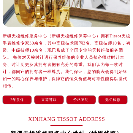
沈阳市沈河区中街路137号亨得利名表服务中心（品牌授权店）1层整层（需提前预约）
沈阳市沈河区中街路83号亨得利名表服务中心（品牌授权店）1层整层（需提前预约）
乌鲁木齐市天山区红山路26号时代广场（CCMALL）C座17层17-B（需提前预约）
温州市鹿城区锦绣路1067号置信广场10层1015室（需提前预约）
哈尔滨市道里区友谊西路600号富力中心T2座写字楼29层03室（需提前预约）
新疆天梭维修服务中心（新疆天梭维修保养中心）拥有Tissot天梭
手表维修专家30余名，其中高级技术顾问3名、高级技师10名，初
大连市中山区人民路15号国际金融大厦7层G室（需提前预约）
级、中级技师10余名，现已形成了全国专业的天梭维修服务团
佛山市禅城区季华五路57号万科金融中心C座12层1205室（需提前预约）
队。 每位对天梭时计进行保养维修的专业人员都必须对时计本
东莞市东城街道鸿福东路1号民盈国贸中心T1写字楼9层907室（需提前预约）
身、时计历史及其拥有者抱有充分的尊重。我们认为每一枚时
无锡市梁溪区人民中路139号恒隆广场写字楼1座11层1104室（需提前预约）
计，都同它的拥有者一样尊贵。我们保证，您的腕表会得到始终
南通市崇川区工农路57号圆融广场写字楼16层1603室（需提前预约）
如一的精心保养与维护，保障它的恒久价值与可靠性能得以世代
苏州市苏州工业园区星港街199号苏州中心办公楼C座22层08室（需提前预约）
相传。
武汉市江汉区解放大道686号世界贸易大厦38层09室（需提前预约）
2年质保
立等可取
价格透明
无尘检修
南宁市青秀区金湖路59号地王大厦12楼1224室（需提前预约）
合肥市蜀山区潜山路111号万象城华润大厦B座12楼03室（需提前预约）
XINJIANG TISSOT ADDRESS
泉州市丰泽区宝洲路729号浦西万达中心写字楼A座7楼709室（需提前预约）
青岛市南区山东路6号华润大厦B座22层04室（需提前预约）