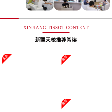
浙江省杭州市上城区钱江路1366号华润大厦A座5层503-5室售后服务中心（需提前预约）
浙江省湖州市吴兴区劳动路售后服务中心（需提前预约）
浙江省嘉兴市南湖区广益路705号嘉兴世界贸易中心A座13层1304室售后服务中心（需提前预约）
浙江省金华市金东区东市南街777号金华万达广场4号楼22楼2209室售后服务中心（需提前预约）
XINJIANG TISSOT CONTENT
浙江省丽水市莲都区解放街售后服务中心（需提前预约）
浙江省宁波市江北区大闸南路500号来福士广场办公楼20层2009室售后服务中心（需提前预约）
新疆天梭推荐阅读
浙江省衢州市柯城区上街售后服务中心（需提前预约）
浙江省绍兴市越城区胜利东路379号世茂天际中心写字楼8层805室售后服务中心（需提前预约）
头条
推荐
浙江省舟山市定海区解放东路售后服务中心（需提前预约）
澳门特别行政区大堂区议事亭前地（新马路）售后服务中心（需提前预约）
澳门特别行政区风顺堂区南湾大马路售后服务中心（需提前预约）
澳门特别行政区花地玛堂区关闸广场售后服务中心（需提前预约）
澳门特别行政区花王堂区大三巴商圈售后服务中心（需提前预约）
澳门特别行政区嘉模堂区官也街售后服务中心（需提前预约）
澳门省路氹城市金光大道售后服务中心（需提前预约）
推荐
澳门特别行政区望德堂区塔石广场售后服务中心（需提前预约）