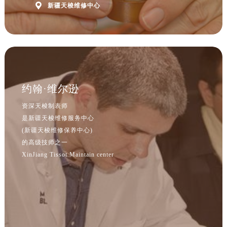
河北省保定市竞秀区朝阳北大街北国先天下售后服务中心（需提前预约）

新疆天梭维修中心
内蒙古自治区阿拉善盟市左旗土尔扈特大街售后服务中心（需提前预约）
内蒙古自治区巴彦淖尔市临河区新华街售后服务中心（需提前预约）
内蒙古自治区包头市青山区幸福路甲3号王府井百货名表维修售后服务中心（需提前预约）
内蒙古自治区赤峰市红山区哈达街售后服务中心（需提前预约）
内蒙古自治区鄂尔多斯市东胜区伊金霍洛街售后服务中心（需提前预约）
约翰·维尔逊
内蒙古自治区呼伦贝尔市海拉尔区中央街售后服务中心（需提前预约）
内蒙古自治区通辽市科尔沁区明仁大街售后服务中心（需提前预约）
资深天梭制表师
内蒙古自治区乌海市海勃湾区人民南路售后服务中心（需提前预约）
是新疆天梭维修服务中心
(新疆天梭维修保养中心)
内蒙古自治区乌兰察布市集宁区恩和大街售后服务中心（需提前预约）
的高级技师之一
内蒙古自治区锡林郭勒盟市锡林浩特市光明街与额尔敦路交叉口售后服务中心（需提前预约）
XinJiang Tissot Maintain center
内蒙古自治区兴安盟市乌兰浩特市兴安大街售后服务中心（需提前预约）
山西省大同市平城区迎宾街售后服务中心（需提前预约）
山西省晋城市城区黄华街售后服务中心（需提前预约）
山西省晋中市榆次区顺城街售后服务中心（需提前预约）
山西省临汾市尧都区解放路售后服务中心（需提前预约）