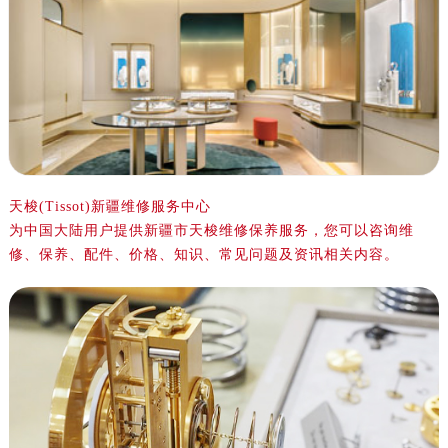
金华市金东区东市南街777号金华万达广场写字楼4号楼22层2209室（需提前预约）
绍兴市越城区胜利东路379号世茂天际中心写字楼8层805室（需提前预约）
嘉兴市南湖区广益路705号嘉兴世界贸易中心写字楼A座13层1304室（需提前预约）
南昌市红谷滩新区红谷中大道998号绿地双子塔（中央广场）A1座办公楼14层07室（需提前预约）
济南市历下区经十路11111号华润中心写字楼（万象城）15层1508室（需提前预约）
广州市天河区天河路230号万菱汇国际中心写字楼A塔7层704室（需提前预约）
广州市越秀区环市东路371-375号世界贸易中心大厦南塔写字楼15层07室（需提前预约）
深圳市罗湖区深南东路5001号华润大厦写字楼17层1701室（需提前预约）
天梭(Tissot)新疆维修服务中心
为中国大陆用户提供新疆市天梭维修保养服务，您可以咨询维
惠州市惠城区江北文昌一路7号华贸大厦写字楼1座30层05室（需提前预约）
修、保养、配件、价格、知识、常见问题及资讯相关内容。
厦门市思明区湖滨东路95号华润大厦写字楼B座11层1104室（需提前预约）
福州市鼓楼区五四路128-1号恒力城写字楼15层03室（需提前预约）
成都市锦江区人民东路6号SAC东原中心写字楼24层2406B室（需提前预约）
重庆市江北区观音桥步行街2号融恒时代广场写字楼9层902室（需提前预约）
长沙市芙蓉区定王台街道建湘路393号世茂环球金融中心写字楼（芙蓉广场）10层13室（需提前预约）
郑州市二七区铭功路10号华润大厦写字楼29层2905室（需提前预约）
太原市迎泽区解放路15号亨得利名表服务中心（品牌授权店）3层整层（需提前预约）