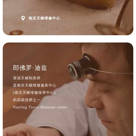
江西省宜春市袁州区中山中路售后服务中心（需提前预约）
江西省鹰潭市月湖区胜利东路售后服务中心（需提前预约）

南京天梭维修中心
山东省德州市德城区东风中路售后服务中心（需提前预约）
山东省东营市东营区济南路售后服务中心（需提前预约）
山东省济南市历下区经十路11111号华润中心写字楼（万象城）15层1508室售后服务中心（需提前预约）
山东省济宁市任城区太白楼路售后服务中心（需提前预约）
山东省莱芜市文化南路8号银座商城名表维修一楼名表维修售后服务中心（需提前预约）
山东省临沂市兰山区解放路售后服务中心（需提前预约）
郎佛罗·迪兹
山东省日照市东港区烟台路售后服务中心（需提前预约）
资深天梭制表师
山东省泰安市泰山区财源街道泰山大街售后服务中心（需提前预约）
是南京天梭维修服务中心
山东省威海市环翠区新威海路89号振华商厦一楼名表维修售后服务中心（需提前预约）
(南京天梭维修保养中心)
山东省潍坊市奎文区东风东街售后服务中心（需提前预约）
的高级技师之一
山东省枣庄市滕州市北辛路与善国路交叉口售后服务中心（需提前预约）
NanJing Tissot Maintain center
山东省淄博市张店区金晶大道售后服务中心（需提前预约）
上海市黄浦区南京东路299号宏伊国际广场写字楼8层806室售后服务中心（需提前预约）
上海市徐汇区虹桥路3号港汇中心2座37层3705室售后服务中心（需提前预约）