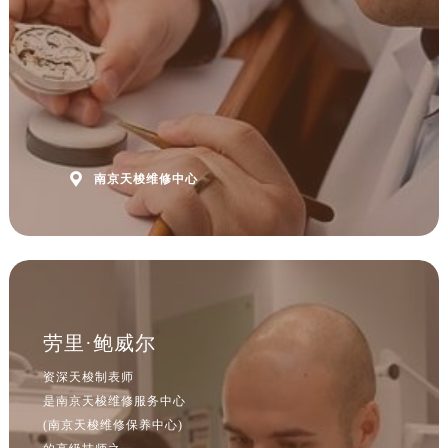
浙江省杭州市上城区钱江路1366号华润大厦A座5层503-5室售后服务中心（需提前预约）
浙江省湖州市吴兴区劳动路售后服务中心（需提前预约）
浙江省嘉兴市南湖区广益路705号嘉兴世界贸易中心A座13层1304室售后服务中心（需提前预约）
浙江省金华市金东区东市南街777号金华万达广场4号楼22楼2209室售后服务中心（需提前预约）
浙江省丽水市莲都区解放街售后服务中心（需提前预约）
浙江省宁波市江北区大闸南路500号来福士广场办公楼20层2009室售后服务中心（需提前预约）
浙江省衢州市柯城区上街售后服务中心（需提前预约）

南京天梭维修中心
浙江省绍兴市越城区胜利东路379号世茂天际中心写字楼8层805室售后服务中心（需提前预约）
浙江省舟山市定海区解放东路售后服务中心（需提前预约）
澳门特别行政区大堂区议事亭前地（新马路）售后服务中心（需提前预约）
澳门特别行政区风顺堂区南湾大马路售后服务中心（需提前预约）
澳门特别行政区花地玛堂区关闸广场售后服务中心（需提前预约）
劳里·鲍威尔
澳门特别行政区花王堂区大三巴商圈售后服务中心（需提前预约）
澳门特别行政区嘉模堂区官也街售后服务中心（需提前预约）
资深天梭制表师
澳门省路氹城市金光大道售后服务中心（需提前预约）
是南京天梭维修服务中心
(南京天梭维修保养中心)
澳门特别行政区望德堂区塔石广场售后服务中心（需提前预约）