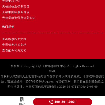
天梭中心介绍
湖南省湘潭市雨湖区莲城大道售后服务中心（需提前预约）
天梭维修及保养项目
湖南省益阳市赫山区桃花仑路售后服务中心（需提前预约）
天梭中国区服务网点
湖南省永州市冷水滩区永州大道与中兴路交叉口售后服务中心（需提前预约）
天梭最新资讯及保养知识
湖南省岳阳市岳阳楼区东茅岭路售后服务中心（需提前预约）
热门标签
湖南省张家界市永定区解放路售后服务中心（需提前预约）
湖南省长沙市芙蓉区建湘路393号世茂环球金融中心写字楼10层1013室售后服务中心（需提前预约）
查看维修相关文档
湖南省株洲市芦淞区建设南路售后服务中心（需提前预约）
查看保养相关文档
甘肃省白银市白银区北京路售后服务中心（需提前预约）
查看配件相关文档
甘肃省定西市安定区解放路售后服务中心（需提前预约）
甘肃省敦煌市沙州镇阳关中路售后服务中心（需提前预约）
版权所有 Copyright @
天梭维修服务中心
All Rights Reserved
甘肃省合作市人民街售后服务中心（需提前预约）
XML
甘肃省嘉峪关市雄关区新华中路售后服务中心（需提前预约）
如权利人或知情人士发现本站内容存在事实错误或涉及版权、名誉权等侵权问
甘肃省金昌市金川区北京路售后服务中心（需提前预约）
题，请通过邮箱：2557628530@qq.com 与我们联系，我们将在收到通知后立
即依法处理。当前页面信息更新时间：2026-08-07T17:09:42+08:00
甘肃省酒泉市肃州区西大街售后服务中心（需提前预约）
甘肃省临夏市城南街道团结路售后服务中心（需提前预约）

甘肃省陇南市武都区人民路售后服务中心（需提前预约）

400-801-5061
预约