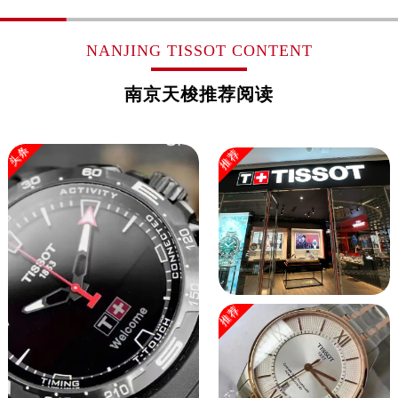
广西壮族自治区玉林市玉州区金玉路售后服务中心（需提前预约）
海南省儋州市儋州市那大镇兰洋北路售后服务中心（需提前预约）
NANJING TISSOT CONTENT
海南省东方市八所镇解放西路售后服务中心（需提前预约）
海南省琼海市嘉积镇东风路售后服务中心（需提前预约）
南京天梭推荐阅读
海南省三沙市西沙区西沙群岛永兴岛北京路售后服务中心（需提前预约）
海南省三亚市吉阳区迎宾路售后服务中心（需提前预约）
头条
推荐
海南省万宁市万城镇解放路售后服务中心（需提前预约）
海南省文昌市文城镇教育东路售后服务中心（需提前预约）
海南省五指山市通什镇三月三大道售后服务中心（需提前预约）
香港特别行政区尖沙咀区油尖旺区广东道售后服务中心（需提前预约）
香港特别行政区金钟区中西区金钟道售后服务中心（需提前预约）
香港特别行政区九龙区油尖旺区弥敦道售后服务中心（需提前预约）
香港特别行政区铜锣湾区湾仔区轩尼诗道售后服务中心（需提前预约）
推荐
河南省安阳市文峰区解放大道售后服务中心（需提前预约）
河南省鹤壁市淇滨区九州路售后服务中心（需提前预约）
河南省济源市沁园街道济水大道售后服务中心（需提前预约）