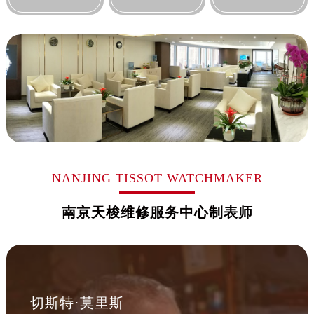
山西省吕梁市离石区永宁中路与建设街交叉口售后服务中心（需提前预约）
山西省朔州市朔城区怡西路与鄯阳西街交汇处售后服务中心（需提前预约）
山西省忻州市忻府区和平东街与七一南路交叉口售后服务中心（需提前预约）
山西省阳泉市郊区平阳东街与新城大道交叉口售后服务中心（需提前预约）
山西省运城市盐湖区河东街售后服务中心（需提前预约）
山西省长治市潞州区英雄中路售后服务中心（需提前预约）
山西省太原市迎泽区迎泽街道解放路15号亨得利名表维修授权店3楼售后服务中心（需提前预约）
天津市和平区赤峰道136号天津国际金融中心26层2603室售后服务中心（需提前预约）
安徽省安庆市迎江区人民路售后服务中心（需提前预约）
NANJING TISSOT WATCHMAKER
安徽省蚌埠市蚌山区淮河路售后服务中心（需提前预约）
安徽省亳州市谯城区魏武大道售后服务中心（需提前预约）
南京天梭维修服务中心制表师
安徽省池州市贵池区长江路售后服务中心（需提前预约）
安徽省滁州市琅琊区南谯北路售后服务中心（需提前预约）
安徽省阜阳市颍州区颍州北路售后服务中心（需提前预约）
安徽省淮北市相山区淮海路售后服务中心（需提前预约）
安徽省淮南市田家庵区国庆中路售后服务中心（需提前预约）
切斯特·莫里斯