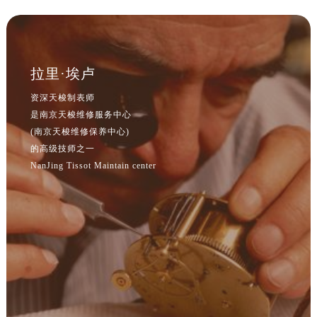
江苏省南京市秦淮区中山南路1号南京中心22层22-C1-C3室售后服务中心（需提前预约）
江苏省宿迁市宿城区西湖路售后服务中心（需提前预约）
江苏省泰州市海陵区永定东路399号置地商务中心东塔（华润万象城）17层1706室售后服务中心（需提前预约）
江苏省徐州市鼓楼区淮海东路29号苏宁广场IFC国际金融中心35层3508室售后服务中心（需提前预约）
拉里·埃卢
江苏省盐城市盐都区世纪大道5号盐城金融城写字楼1号楼16层1604室售后服务中心（需提前预约）
资深天梭制表师
江苏省扬州市邗江区国展路29号星耀天地写字楼1号楼18层1803室售后服务中心（需提前预约）
是南京天梭维修服务中心
江苏省镇江市京口区中山东路售后服务中心（需提前预约）
(南京天梭维修保养中心)
江西省抚州市临川区赣东大道售后服务中心（需提前预约）
的高级技师之一
江西省赣州市章贡区文清路售后服务中心（需提前预约）
NanJing Tissot Maintain center
江西省吉安市吉州区井冈山大道售后服务中心（需提前预约）
江西省景德镇市珠山区珠山中路售后服务中心（需提前预约）
江西省九江市浔阳区浔阳路售后服务中心（需提前预约）
江西省南昌市红谷滩新区红谷中大道998号绿地双子塔（中央广场）A1座办公楼14层1407室售后服务中心（需提前预约）
江西省萍乡市安源区萍安北大道与康庄路交叉口售后服务中心（需提前预约）
江西省上饶市信州区滨江西路售后服务中心（需提前预约）
江西省新余市渝水区北湖西路售后服务中心（需提前预约）