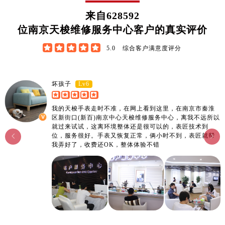
广东省阳江市江城区东风一路售后服务中心（需提前预约）
来自
628592
广东省云浮市云城区金山路售后服务中心（需提前预约）
位南京天梭维修服务中心客户的真实评价
广东省湛江市赤坎区观海北路售后服务中心（需提前预约）
广东省肇庆市端州区信安大道与砚都大道交汇处售后服务中心（需提前预约）





5.0
综合客户满意度评分
广西壮族自治区百色市右江区中山二路售后服务中心（需提前预约）
广西壮族自治区北海市海城区北京路售后服务中心（需提前预约）
Lv6
坏孩子
广西壮族自治区崇左市江州区石景林街道友谊大道与丽川路交汇处售后服务中心（需提前预约）
广西壮族自治区防城港市港口区金花茶大道售后服务中心（需提前预约）
我的天梭手表走时不准，在网上看到这里，在南京市秦淮
广西壮族自治区贵港市港北区港城街道布山大道与仙衣路交叉口售后服务中心（需提前预约）
区新街口(新百)南京中心天梭维修服务中心，离我不远所以
就过来试试，这离环境整体还是很可以的，表匠技术到
广西壮族自治区桂林市秀峰区红岭路售后服务中心（需提前预约）
位，服务很好。手表又恢复正常，俩小时不到，表匠就帮


广西壮族自治区河池市金城江区金城江街道朝阳路售后服务中心（需提前预约）
我弄好了，收费还OK，整体体验不错
广西壮族自治区贺州市八步区城东街道灵峰南路售后服务中心（需提前预约）
广西壮族自治区来宾市兴宾区桂中大道售后服务中心（需提前预约）
广西壮族自治区柳州市城中区中山中路售后服务中心（需提前预约）
广西壮族自治区钦州市钦南区金海湾东大街售后服务中心（需提前预约）
广西壮族自治区梧州市万秀区龙湖镇高旺路售后服务中心（需提前预约）