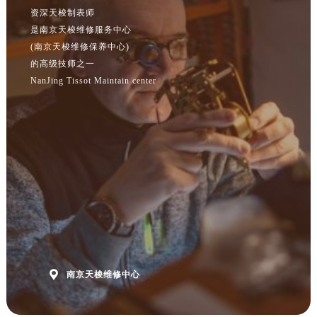
安徽省黄山市屯溪区黄山西路售后服务中心（需提前预约）
资深天梭制表师
安徽省六安市金安区解放中路售后服务中心（需提前预约）
是南京天梭维修服务中心
安徽省马鞍山市雨山区湖南西路售后服务中心（需提前预约）
(南京天梭维修保养中心)
的高级技师之一
安徽省宿州市埇桥区人民中路售后服务中心（需提前预约）
NanJing Tissot Maintain center
安徽省铜陵市铜官区石城大道售后服务中心（需提前预约）
安徽省芜湖市镜湖区中山路步行街售后服务中心（需提前预约）
安徽省宣城市宣州区叠嶂西路售后服务中心（需提前预约）
福建省龙岩市新罗区九一南路售后服务中心（需提前预约）
福建省南平市建阳区人民西路售后服务中心（需提前预约）
福建省宁德市蕉城区天湖东路售后服务中心（需提前预约）
福建省莆田市城厢区霞林街道荔华东大道售后服务中心（需提前预约）
福建省三明市三元区东乾二路售后服务中心（需提前预约）
福建省漳州市龙文区步港路售后服务中心（需提前预约）
江苏省常州市新北区龙锦路1590号现代传媒中心5号楼10层1008室售后服务中心（需提前预约）

南京天梭维修中心
江苏省淮安市清江浦区淮海北路售后服务中心（需提前预约）
江苏省连云港市海州区通灌北路售后服务中心（需提前预约）