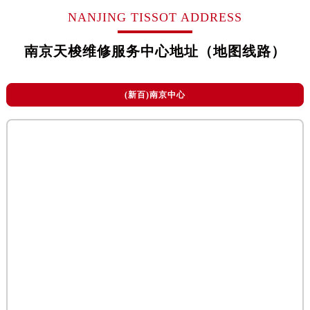
烟台市芝罘区胜利路139号万达金融中心A座907室（需提前预约）
NANJING TISSOT ADDRESS
长春市朝阳区西安大路727号中银大厦A座(旺进大厦)18层09室（需提前预约）
贵阳市南明区都司高架桥路33号亨特国际金融中心14楼14D（需提前预约）
南京天梭维修服务中心地址（地图线路）
昆明市盘龙区北京路928号同德昆明广场写字楼10层06室（需提前预约）
石家庄市长安区中山东路39号勒泰中心写字楼B座13层07室（需提前预约）
(新百)南京中心
西安市碑林区南关正街88号华侨城长安国际中心E座6楼10室（需提前预约）
海口市龙华区金贸东路5号海口华润大厦B座17层1707室（需提前预约）
唐山市路南区新华东道100号万达广场写字楼A座10层1002室（需提前预约）
台州市椒江区东海大道1800号腾达中心东1幢20楼2002室（需提前预约）
内蒙古自治区呼和浩特市玉泉区大学西街70号华润万象城写字楼（鄂尔多斯大厦）23层2326室（需提前预约）
甘肃省兰州市七里河区西津西路16号兰州中心写字楼21层2102室（需提前预约）
重庆市解放碑渝中区民权路28号英利国际金融中心写字楼20层01室（需提前预约）
黑龙江省大庆市萨尔图区会战大街售后服务中心（需提前预约）
黑龙江省鹤岗市向阳区红军路售后服务中心（需提前预约）
黑龙江省黑河市爱辉区中央街售后服务中心（需提前预约）
黑龙江省鸡西市鸡冠区红军路售后服务中心（需提前预约）