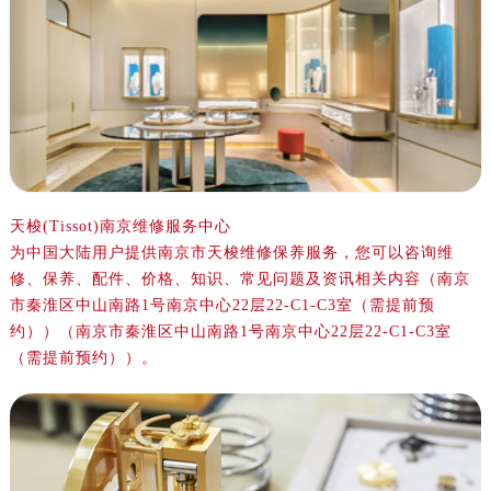
金华市金东区东市南街777号金华万达广场写字楼4号楼22层2209室（需提前预约）
绍兴市越城区胜利东路379号世茂天际中心写字楼8层805室（需提前预约）
嘉兴市南湖区广益路705号嘉兴世界贸易中心写字楼A座13层1304室（需提前预约）
南昌市红谷滩新区红谷中大道998号绿地双子塔（中央广场）A1座办公楼14层07室（需提前预约）
济南市历下区经十路11111号华润中心写字楼（万象城）15层1508室（需提前预约）
广州市天河区天河路230号万菱汇国际中心写字楼A塔7层704室（需提前预约）
广州市越秀区环市东路371-375号世界贸易中心大厦南塔写字楼15层07室（需提前预约）
深圳市罗湖区深南东路5001号华润大厦写字楼17层1701室（需提前预约）
天梭(Tissot)南京维修服务中心
为中国大陆用户提供南京市天梭维修保养服务，您可以咨询维
惠州市惠城区江北文昌一路7号华贸大厦写字楼1座30层05室（需提前预约）
修、保养、配件、价格、知识、常见问题及资讯相关内容（南京
厦门市思明区湖滨东路95号华润大厦写字楼B座11层1104室（需提前预约）
市秦淮区中山南路1号南京中心22层22-C1-C3室（需提前预
福州市鼓楼区五四路128-1号恒力城写字楼15层03室（需提前预约）
约））（南京市秦淮区中山南路1号南京中心22层22-C1-C3室
成都市锦江区人民东路6号SAC东原中心写字楼24层2406B室（需提前预约）
（需提前预约））。
重庆市江北区观音桥步行街2号融恒时代广场写字楼9层902室（需提前预约）
长沙市芙蓉区定王台街道建湘路393号世茂环球金融中心写字楼（芙蓉广场）10层13室（需提前预约）
郑州市二七区铭功路10号华润大厦写字楼29层2905室（需提前预约）
太原市迎泽区解放路15号亨得利名表服务中心（品牌授权店）3层整层（需提前预约）