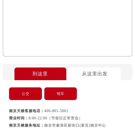
黑龙江省佳木斯市向阳区长安路售后服务中心（需提前预约）
黑龙江省牡丹江市东安区太平路售后服务中心（需提前预约）
黑龙江省七台河市桃山区大同街售后服务中心（需提前预约）
黑龙江省齐齐哈尔市龙沙区龙华路售后服务中心（需提前预约）
黑龙江省双鸭山市尖山区新兴大街售后服务中心（需提前预约）
黑龙江省绥化市北林区新华街与康庄路交叉口售后服务中心（需提前预约）
黑龙江省伊春市伊美区通河路售后服务中心（需提前预约）
吉林省白城市洮北区明仁南街售后服务中心（需提前预约）
吉林省白山市浑江区浑江大街售后服务中心（需提前预约）
到这里
从这里出发
吉林省吉林市船营区河南街售后服务中心（需提前预约）
吉林省辽源市龙山区人民大街售后服务中心（需提前预约）
公交
驾车
吉林省梅河口市新华街道梅河大街售后服务中心（需提前预约）
吉林省四平市铁东区紫气大路与南九经街交汇处售后服务中心（需提前预约）
南京天梭客服电话：
400-801-5061
吉林省松原市宁江区五环大街售后服务中心（需提前预约）
营业时间：
8:00-22:00（节假日正常营业）
吉林省通化市东昌区环通乡江南大街售后服务中心（需提前预约）
南京天梭服务地址：
南京市秦淮区新街口(新百)南京中心
吉林省延边市延吉市解放路售后服务中心（需提前预约）