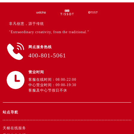
湖北省黄冈市黄州区赤壁大道售后服务中心（需提前预约）
湖北省黄石市黄石港区武汉路售后服务中心（需提前预约）
湖北省荆门市东宝中天街步行街售后服务中心（需提前预约）
非凡创意，源于传统
湖北省荆州市荆州区荆中路售后服务中心（需提前预约）
"Extraordinary creativity, from the traditional.”
湖北省十堰市茅箭区人民北路售后服务中心（需提前预约）
湖北省随州市曾都区青年路售后服务中心（需提前预约）
网点服务热线
湖北省咸宁市咸安区长安大道售后服务中心（需提前预约）
400-801-5061
湖北省襄阳市樊城区长虹路与人民路交叉口售后服务中心（需提前预约）
湖北省孝感市孝南区复兴大道售后服务中心（需提前预约）
营业时间
湖北省宜昌市西陵区夷陵大道与港窑路售后服务中心（需提前预约）
客服在线时间：08:00-22:00
中心营业时间：09:00-19:30
湖南省常德市武陵区人民路售后服务中心（需提前预约）
客服及中心节假日不休
湖南省郴州市北湖区国庆北路售后服务中心（需提前预约）
湖南省衡阳市雁峰区解放路售后服务中心（需提前预约）
湖南省怀化市鹤城区迎丰中路售后服务中心（需提前预约）
站点导航
湖南省娄底市娄星区长青街售后服务中心（需提前预约）
天梭在线服务
湖南省邵阳市双清区东风路售后服务中心（需提前预约）