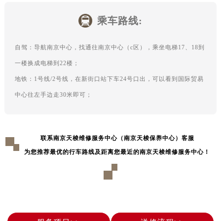
辽宁省鞍山市铁东区站前街售后服务中心（需提前预约）
辽宁省本溪市平山区胜利路售后服务中心（需提前预约）
乘车路线:
辽宁省朝阳市双塔区新华路售后服务中心（需提前预约）
辽宁省丹东市振兴区七经街售后服务中心（需提前预约）
自驾：导航南京中心，找通往南京中心（c区），乘坐电梯17、18到
辽宁省抚顺市新抚区东一路售后服务中心（需提前预约）
一楼换成电梯到22楼；
辽宁省阜新市海州区解放大街售后服务中心（需提前预约）
地铁：1号线/2号线，在新街口站下车24号口出，可以看到国际贸易
辽宁省葫芦岛市连山区中央路售后服务中心（需提前预约）
中心往左手边走30米即可；
辽宁省锦州市古塔区中央大街售后服务中心（需提前预约）
辽宁省辽阳市白塔区新运大街售后服务中心（需提前预约）
辽宁省盘锦市兴隆台区石油大街售后服务中心（需提前预约）
联系南京天梭维修服务中心（南京天梭保养中心）客服
辽宁省铁岭市银州区南马路售后服务中心（需提前预约）
为您推荐最优的行车路线及距离您最近的南京天梭维修服务中心！
辽宁省营口市站前区市府路与渤海大街交叉口售后服务中心（需提前预约）
辽宁省沈阳市沈河区中街路137号亨得利名表维修授权店1楼售后服务中心（需提前预约）
辽宁省沈阳市沈河区中街路83号亨得利名表维修授权店1楼售后服务中心（需提前预约）
北京市朝阳区建国门外大街甲6号华熙国际中心D座11层1102室售后服务中心（北京总部）（需提前预约）
北京市东城区东长安街1号王府井东方广场W3座6层602室售后服务中心（需提前预约）