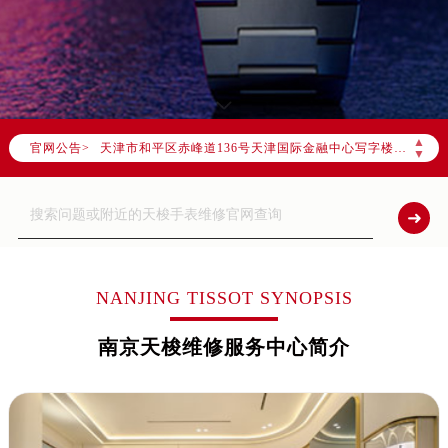
2026年8月全国官方售后客户服务热线：
官方全国统一服务热线，服务覆盖中国大陆、香港、澳门、台湾全部区域（非大陆需加拨“+86”）
2026年8月售后服务中心最新网点地址：
北京市朝阳区建国门外大街甲6号华熙国际中心写字楼D座11层1102室（北京总部）（需提前预约）
北京市东城区东长安街1号东方广场写字楼W3座6层602室（需提前预约）
▲
官网公告>
天津市和平区赤峰道136号天津国际金融中心写字楼26层2603室（需提前预约）
▼
上海市徐汇区虹桥路3号港汇中心写字楼2座37层3705室（需提前预约）
上海市黄浦区南京东路299号宏伊国际广场写字楼8层806室（需提前预约）
南京市秦淮区中山南路1号（新街口）南京中心写字楼22层C1-1室（需提前预约）
常州市新北区龙锦路1590号现代传媒中心写字楼5号楼10层1008室（需提前预约）
徐州市鼓楼区淮海东路29号苏宁广场IFC国际金融中心写字楼35层3508室（需提前预约）
NANJING TISSOT SYNOPSIS
扬州市邗江区国展路29号星耀天地写字楼1号楼18层1803室（需提前预约）
南京天梭维修服务中心简介
盐城市盐都区世纪大道5号盐城金融城写字楼1号楼16层1604室（需提前预约）
泰州市海陵区永定东路399号置地商务中心东塔写字楼（华润万象城）17层1706室（需提前预约）
宁波市江北区大闸南路500号来福士广场办公楼20层2009室（需提前预约）
杭州市上城区钱江路1366号华润大厦写字楼A座5层503-5室（需提前预约）