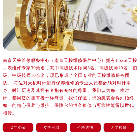
沈阳市沈河区中街路137号亨得利名表服务中心（品牌授权店）1层整层（需提前预约）
沈阳市沈河区中街路83号亨得利名表服务中心（品牌授权店）1层整层（需提前预约）
乌鲁木齐市天山区红山路26号时代广场（CCMALL）C座17层17-B（需提前预约）
温州市鹿城区锦绣路1067号置信广场10层1015室（需提前预约）
哈尔滨市道里区友谊西路600号富力中心T2座写字楼29层03室（需提前预约）
大连市中山区人民路15号国际金融大厦7层G室（需提前预约）
佛山市禅城区季华五路57号万科金融中心C座12层1205室（需提前预约）
南京天梭维修服务中心（南京天梭维修保养中心）拥有Tissot天梭
东莞市东城街道鸿福东路1号民盈国贸中心T1写字楼9层907室（需提前预约）
手表维修专家30余名，其中高级技术顾问3名、高级技师10名，初
无锡市梁溪区人民中路139号恒隆广场写字楼1座11层1104室（需提前预约）
级、中级技师10余名，现已形成了全国专业的天梭维修服务团
南通市崇川区工农路57号圆融广场写字楼16层1603室（需提前预约）
队。 每位对天梭时计进行保养维修的专业人员都必须对时计本
苏州市苏州工业园区星港街199号苏州中心办公楼C座22层08室（需提前预约）
身、时计历史及其拥有者抱有充分的尊重。我们认为每一枚时
计，都同它的拥有者一样尊贵。我们保证，您的腕表会得到始终
武汉市江汉区解放大道686号世界贸易大厦38层09室（需提前预约）
如一的精心保养与维护，保障它的恒久价值与可靠性能得以世代
南宁市青秀区金湖路59号地王大厦12楼1224室（需提前预约）
相传。
合肥市蜀山区潜山路111号万象城华润大厦B座12楼03室（需提前预约）
泉州市丰泽区宝洲路729号浦西万达中心写字楼A座7楼709室（需提前预约）
2年质保
立等可取
价格透明
无尘检修
青岛市南区山东路6号华润大厦B座22层04室（需提前预约）