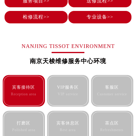
服务项目>>
送修流程>>
河北省保定市竞秀区朝阳北大街北国先天下售后服务中心（需提前预约）
内蒙古自治区阿拉善盟市左旗土尔扈特大街售后服务中心（需提前预约）
检修流程>>
专业设备>>
内蒙古自治区巴彦淖尔市临河区新华街售后服务中心（需提前预约）
内蒙古自治区包头市青山区幸福路甲3号王府井百货名表维修售后服务中心（需提前预约）
内蒙古自治区赤峰市红山区哈达街售后服务中心（需提前预约）
内蒙古自治区鄂尔多斯市东胜区伊金霍洛街售后服务中心（需提前预约）
NANJING TISSOT ENVIRONMENT
内蒙古自治区呼伦贝尔市海拉尔区中央街售后服务中心（需提前预约）
南京天梭维修服务中心环境
内蒙古自治区通辽市科尔沁区明仁大街售后服务中心（需提前预约）
内蒙古自治区乌海市海勃湾区人民南路售后服务中心（需提前预约）
内蒙古自治区乌兰察布市集宁区恩和大街售后服务中心（需提前预约）
宾客接待区
VIP服务区
客服区
内蒙古自治区锡林郭勒盟市锡林浩特市光明街与额尔敦路交叉口售后服务中心（需提前预约）
Reception area
VIP service
Customer service
内蒙古自治区兴安盟市乌兰浩特市兴安大街售后服务中心（需提前预约）
山西省大同市平城区迎宾街售后服务中心（需提前预约）
山西省晋城市城区黄华街售后服务中心（需提前预约）
山西省晋中市榆次区顺城街售后服务中心（需提前预约）
打磨区
宾客休息区
茶点区
山西省临汾市尧都区解放路售后服务中心（需提前预约）
Polished area
Rest area
Refreshments