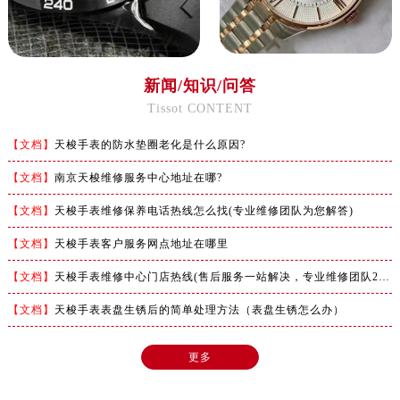
河南省焦作市解放区解放路售后服务中心（需提前预约）
河南省开封市鼓楼区中山路售后服务中心（需提前预约）
河南省洛阳市西工区中州中路与解放路交叉口售后服务中心（需提前预约）
河南省漯河市源汇区交通路售后服务中心（需提前预约）
新闻/知识/问答
河南省南阳市宛城区范蠡东路与南都路交叉口售后服务中心（需提前预约）
Tissot CONTENT
河南省平顶山市卫东区建设路售后服务中心（需提前预约）
【文档】
天梭手表的防水垫圈老化是什么原因?
河南省濮阳市大华龙区开州路绿城路交叉口售后服务中心（需提前预约）
【文档】
南京天梭维修服务中心地址在哪?
河南省三门峡市湖滨区和平路售后服务中心（需提前预约）
河南省商丘市梁园区神火大道售后服务中心（需提前预约）
【文档】
天梭手表维修保养电话热线怎么找(专业维修团队为您解答)
河南省新乡市红旗区人民路售后服务中心（需提前预约）
【文档】
天梭手表客户服务网点地址在哪里
河南省信阳市浉河区东方红大道售后服务中心（需提前预约）
【文档】
天梭手表维修中心门店热线(售后服务一站解决，专业维修团队24小时在线)
河南省许昌市魏都区建安大道与八龙路交叉口售后服务中心（需提前预约）
河南省郑州市二七区民主路10号华润大厦29层2905室售后服务中心（需提前预约）
【文档】
天梭手表表盘生锈后的简单处理方法（表盘生锈怎么办）
河南省周口市川汇区七一路售后服务中心（需提前预约）
河南省驻马店市驿城区乐山大道与置地大道交叉口售后服务中心（需提前预约）
更多
湖北省鄂州市鄂城区文星大道售后服务中心（需提前预约）