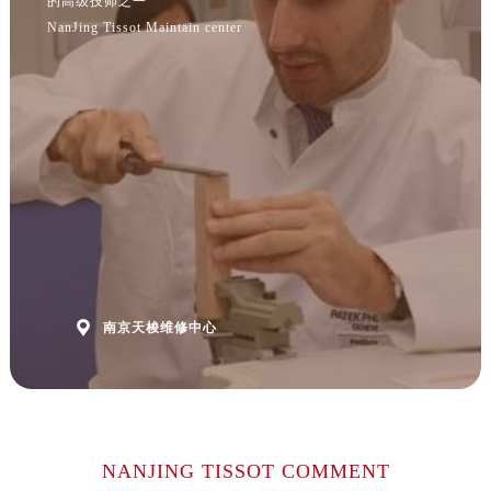
的高级技师之一
福建省福州市鼓楼区五四路128-1号恒力城写字楼15层03室售后服务中心（需提前预约）
NanJing Tissot Maintain center
福建省厦门市思明区湖滨东路95号万象城华润大厦B座11层1104室售后服务中心（需提前预约）
广东省潮州市潮安区新风路与潮汕路交汇处售后服务中心（需提前预约）
广东省广州市天河区天河路230号万菱汇国际中心A塔7层704室售后服务中心（需提前预约）
广东省广州市越秀区环市东路371-375号世界贸易中心大厦南塔15层1507室售后服务中心（需提前预约）
广东省河源市源城区越王大道售后服务中心（需提前预约）
广东省惠州市惠城区江北文昌一路7号华贸大厦1座30层3005室售后服务中心（需提前预约）
广东省江门市蓬江区广场西路售后服务中心（需提前预约）
广东省揭阳市榕城进贤门步行街售后服务中心（需提前预约）
广东省茂名市电白区水东街道迎宾大道售后服务中心（需提前预约）
广东省梅州市梅江区金燕大道售后服务中心（需提前预约）

南京天梭维修中心
广东省清远市清城区湖西路售后服务中心（需提前预约）
广东省汕头市龙湖区长平路售后服务中心（需提前预约）
广东省汕尾市城区香洲街道园林社区翠园街售后服务中心（需提前预约）
广东省韶关市武江区芙蓉新区与老城中心交汇处售后服务中心（需提前预约）
NANJING TISSOT COMMENT
广东省深圳市罗湖区深南东路5001号华润大厦17层1701室售后服务中心（需提前预约）