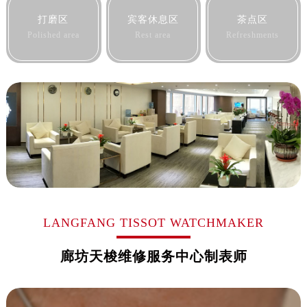
黑龙江省佳木斯市向阳区长安路售后服务中心（需提前预约）
打磨区
宾客休息区
茶点区
黑龙江省牡丹江市东安区太平路售后服务中心（需提前预约）
Polished area
Rest area
Refreshments
黑龙江省七台河市桃山区大同街售后服务中心（需提前预约）
黑龙江省齐齐哈尔市龙沙区龙华路售后服务中心（需提前预约）
黑龙江省双鸭山市尖山区新兴大街售后服务中心（需提前预约）
黑龙江省绥化市北林区新华街与康庄路交叉口售后服务中心（需提前预约）
黑龙江省伊春市伊美区通河路售后服务中心（需提前预约）
吉林省白城市洮北区明仁南街售后服务中心（需提前预约）
吉林省白山市浑江区浑江大街售后服务中心（需提前预约）
吉林省吉林市船营区河南街售后服务中心（需提前预约）
吉林省辽源市龙山区人民大街售后服务中心（需提前预约）
吉林省梅河口市新华街道梅河大街售后服务中心（需提前预约）
LANGFANG TISSOT WATCHMAKER
吉林省四平市铁东区紫气大路与南九经街交汇处售后服务中心（需提前预约）
廊坊天梭维修服务中心制表师
吉林省松原市宁江区五环大街售后服务中心（需提前预约）
吉林省通化市东昌区环通乡江南大街售后服务中心（需提前预约）
吉林省延边市延吉市解放路售后服务中心（需提前预约）