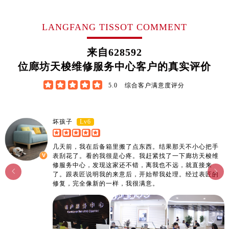
江西省宜春市袁州区中山中路售后服务中心（需提前预约）
江西省鹰潭市月湖区胜利东路售后服务中心（需提前预约）
LANGFANG TISSOT COMMENT
山东省德州市德城区东风中路售后服务中心（需提前预约）
山东省东营市东营区济南路售后服务中心（需提前预约）
来自
628592
山东省济南市历下区经十路11111号华润中心写字楼（万象城）15层1508室售后服务中心（需提前预约）
位廊坊天梭维修服务中心客户的真实评价
山东省济宁市任城区太白楼路售后服务中心（需提前预约）





5.0
综合客户满意度评分
山东省莱芜市文化南路8号银座商城名表维修一楼名表维修售后服务中心（需提前预约）
山东省临沂市兰山区解放路售后服务中心（需提前预约）
山东省日照市东港区烟台路售后服务中心（需提前预约）
Lv6
坏孩子
山东省泰安市泰山区财源街道泰山大街售后服务中心（需提前预约）
几天前，我在后备箱里搬了点东西。结果那天不小心把手
山东省威海市环翠区新威海路89号振华商厦一楼名表维修售后服务中心（需提前预约）
表刮花了。看的我很是心疼。我赶紧找了一下廊坊天梭维
山东省潍坊市奎文区东风东街售后服务中心（需提前预约）
修服务中心，发现这家还不错，离我也不远，就直接来


了。跟表匠说明我的来意后，开始帮我处理。经过表匠的
山东省枣庄市滕州市北辛路与善国路交叉口售后服务中心（需提前预约）
修复，完全像新的一样，我很满意。
山东省淄博市张店区金晶大道售后服务中心（需提前预约）
上海市黄浦区南京东路299号宏伊国际广场写字楼8层806室售后服务中心（需提前预约）
上海市徐汇区虹桥路3号港汇中心2座37层3705室售后服务中心（需提前预约）