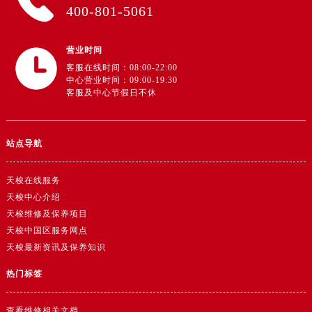
广东省阳江市江城区东风一路售后服务中心（需提前预约）
400-801-5061
广东省云浮市云城区金山路售后服务中心（需提前预约）
广东省湛江市赤坎区观海北路售后服务中心（需提前预约）
营业时间
广东省肇庆市端州区信安大道与砚都大道交汇处售后服务中心（需提前预约）
客服在线时间：08:00-22:00
中心营业时间：09:00-19:30
广西壮族自治区百色市右江区中山二路售后服务中心（需提前预约）
客服及中心节假日不休
广西壮族自治区北海市海城区北京路售后服务中心（需提前预约）
广西壮族自治区崇左市江州区石景林街道友谊大道与丽川路交汇处售后服务中心（需提前预约）
广西壮族自治区防城港市港口区金花茶大道售后服务中心（需提前预约）
站点导航
广西壮族自治区贵港市港北区港城街道布山大道与仙衣路交叉口售后服务中心（需提前预约）
天梭在线服务
广西壮族自治区桂林市秀峰区红岭路售后服务中心（需提前预约）
天梭中心介绍
广西壮族自治区河池市金城江区金城江街道朝阳路售后服务中心（需提前预约）
天梭维修及保养项目
广西壮族自治区贺州市八步区城东街道灵峰南路售后服务中心（需提前预约）
天梭中国区服务网点
广西壮族自治区来宾市兴宾区桂中大道售后服务中心（需提前预约）
天梭最新资讯及保养知识
广西壮族自治区柳州市城中区中山中路售后服务中心（需提前预约）
热门标签
广西壮族自治区钦州市钦南区金海湾东大街售后服务中心（需提前预约）
广西壮族自治区梧州市万秀区龙湖镇高旺路售后服务中心（需提前预约）
查看维修相关文档