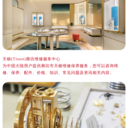
金华市金东区东市南街777号金华万达广场写字楼4号楼22层2209室（需提前预约）
绍兴市越城区胜利东路379号世茂天际中心写字楼8层805室（需提前预约）
嘉兴市南湖区广益路705号嘉兴世界贸易中心写字楼A座13层1304室（需提前预约）
南昌市红谷滩新区红谷中大道998号绿地双子塔（中央广场）A1座办公楼14层07室（需提前预约）
济南市历下区经十路11111号华润中心写字楼（万象城）15层1508室（需提前预约）
广州市天河区天河路230号万菱汇国际中心写字楼A塔7层704室（需提前预约）
广州市越秀区环市东路371-375号世界贸易中心大厦南塔写字楼15层07室（需提前预约）
深圳市罗湖区深南东路5001号华润大厦写字楼17层1701室（需提前预约）
天梭(Tissot)廊坊维修服务中心
为中国大陆用户提供廊坊市天梭维修保养服务，您可以咨询维
惠州市惠城区江北文昌一路7号华贸大厦写字楼1座30层05室（需提前预约）
修、保养、配件、价格、知识、常见问题及资讯相关内容。
厦门市思明区湖滨东路95号华润大厦写字楼B座11层1104室（需提前预约）
福州市鼓楼区五四路128-1号恒力城写字楼15层03室（需提前预约）
成都市锦江区人民东路6号SAC东原中心写字楼24层2406B室（需提前预约）
重庆市江北区观音桥步行街2号融恒时代广场写字楼9层902室（需提前预约）
长沙市芙蓉区定王台街道建湘路393号世茂环球金融中心写字楼（芙蓉广场）10层13室（需提前预约）
郑州市二七区铭功路10号华润大厦写字楼29层2905室（需提前预约）
太原市迎泽区解放路15号亨得利名表服务中心（品牌授权店）3层整层（需提前预约）