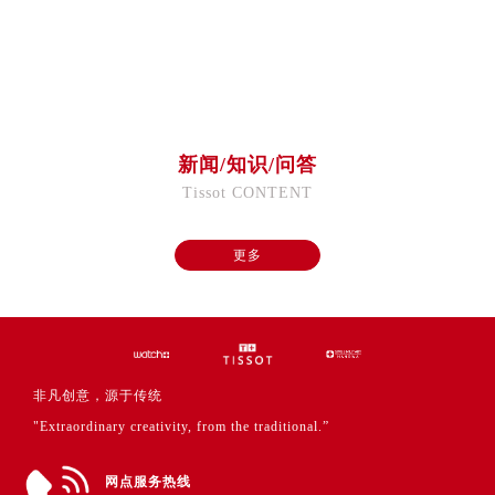
福建省福州市鼓楼区五四路128-1号恒力城写字楼15层03室售后服务中心（需提前预约）
福建省厦门市思明区湖滨东路95号万象城华润大厦B座11层1104室售后服务中心（需提前预约）
广东省潮州市潮安区新风路与潮汕路交汇处售后服务中心（需提前预约）
广东省广州市天河区天河路230号万菱汇国际中心A塔7层704室售后服务中心（需提前预约）
广东省广州市越秀区环市东路371-375号世界贸易中心大厦南塔15层1507室售后服务中心（需提前预约）
新闻/知识/问答
广东省河源市源城区越王大道售后服务中心（需提前预约）
Tissot CONTENT
广东省惠州市惠城区江北文昌一路7号华贸大厦1座30层3005室售后服务中心（需提前预约）
广东省江门市蓬江区广场西路售后服务中心（需提前预约）
更多
广东省揭阳市榕城进贤门步行街售后服务中心（需提前预约）
广东省茂名市电白区水东街道迎宾大道售后服务中心（需提前预约）
广东省梅州市梅江区金燕大道售后服务中心（需提前预约）
广东省清远市清城区湖西路售后服务中心（需提前预约）
广东省汕头市龙湖区长平路售后服务中心（需提前预约）
非凡创意，源于传统
广东省汕尾市城区香洲街道园林社区翠园街售后服务中心（需提前预约）
"Extraordinary creativity, from the traditional.”
广东省韶关市武江区芙蓉新区与老城中心交汇处售后服务中心（需提前预约）
广东省深圳市罗湖区深南东路5001号华润大厦17层1701室售后服务中心（需提前预约）
网点服务热线