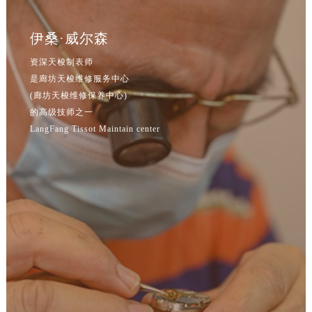
辽宁省鞍山市铁东区站前街售后服务中心（需提前预约）
辽宁省本溪市平山区胜利路售后服务中心（需提前预约）
伊桑·威尔森
辽宁省朝阳市双塔区新华路售后服务中心（需提前预约）
资深天梭制表师
辽宁省丹东市振兴区七经街售后服务中心（需提前预约）
是廊坊天梭维修服务中心
辽宁省抚顺市新抚区东一路售后服务中心（需提前预约）
(廊坊天梭维修保养中心)
辽宁省阜新市海州区解放大街售后服务中心（需提前预约）
的高级技师之一
辽宁省葫芦岛市连山区中央路售后服务中心（需提前预约）
LangFang Tissot Maintain center
辽宁省锦州市古塔区中央大街售后服务中心（需提前预约）
辽宁省辽阳市白塔区新运大街售后服务中心（需提前预约）
辽宁省盘锦市兴隆台区石油大街售后服务中心（需提前预约）
辽宁省铁岭市银州区南马路售后服务中心（需提前预约）
辽宁省营口市站前区市府路与渤海大街交叉口售后服务中心（需提前预约）
辽宁省沈阳市沈河区中街路137号亨得利名表维修授权店1楼售后服务中心（需提前预约）
辽宁省沈阳市沈河区中街路83号亨得利名表维修授权店1楼售后服务中心（需提前预约）
北京市朝阳区建国门外大街甲6号华熙国际中心D座11层1102室售后服务中心（北京总部）（需提前预约）
北京市东城区东长安街1号王府井东方广场W3座6层602室售后服务中心（需提前预约）