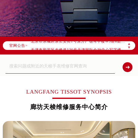
2026年8月全国官方售后客户服务热线：
官方全国统一服务热线，服务覆盖中国大陆、香港、澳门、台湾全部区域（非大陆需加拨“+86”）
2026年8月售后服务中心最新网点地址：
北京市朝阳区建国门外大街甲6号华熙国际中心写字楼D座11层1102室（北京总部）（需提前预约）
北京市东城区东长安街1号东方广场写字楼W3座6层602室（需提前预约）
▲
官网公告>
天津市和平区赤峰道136号天津国际金融中心写字楼26层2603室（需提前预约）
▼
上海市徐汇区虹桥路3号港汇中心写字楼2座37层3705室（需提前预约）
上海市黄浦区南京东路299号宏伊国际广场写字楼8层806室（需提前预约）
南京市秦淮区中山南路1号（新街口）南京中心写字楼22层C1-1室（需提前预约）
常州市新北区龙锦路1590号现代传媒中心写字楼5号楼10层1008室（需提前预约）
徐州市鼓楼区淮海东路29号苏宁广场IFC国际金融中心写字楼35层3508室（需提前预约）
LANGFANG TISSOT SYNOPSIS
扬州市邗江区国展路29号星耀天地写字楼1号楼18层1803室（需提前预约）
廊坊天梭维修服务中心简介
盐城市盐都区世纪大道5号盐城金融城写字楼1号楼16层1604室（需提前预约）
泰州市海陵区永定东路399号置地商务中心东塔写字楼（华润万象城）17层1706室（需提前预约）
宁波市江北区大闸南路500号来福士广场办公楼20层2009室（需提前预约）
杭州市上城区钱江路1366号华润大厦写字楼A座5层503-5室（需提前预约）