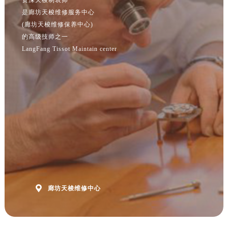
江苏省南京市秦淮区中山南路1号南京中心22层22-C1-C3室售后服务中心（需提前预约）
是廊坊天梭维修服务中心
江苏省宿迁市宿城区西湖路售后服务中心（需提前预约）
(廊坊天梭维修保养中心)
江苏省泰州市海陵区永定东路399号置地商务中心东塔（华润万象城）17层1706室售后服务中心（需提前预约）
的高级技师之一
江苏省徐州市鼓楼区淮海东路29号苏宁广场IFC国际金融中心35层3508室售后服务中心（需提前预约）
LangFang Tissot Maintain center
江苏省盐城市盐都区世纪大道5号盐城金融城写字楼1号楼16层1604室售后服务中心（需提前预约）
江苏省扬州市邗江区国展路29号星耀天地写字楼1号楼18层1803室售后服务中心（需提前预约）
江苏省镇江市京口区中山东路售后服务中心（需提前预约）
江西省抚州市临川区赣东大道售后服务中心（需提前预约）
江西省赣州市章贡区文清路售后服务中心（需提前预约）
江西省吉安市吉州区井冈山大道售后服务中心（需提前预约）
江西省景德镇市珠山区珠山中路售后服务中心（需提前预约）
江西省九江市浔阳区浔阳路售后服务中心（需提前预约）
江西省南昌市红谷滩新区红谷中大道998号绿地双子塔（中央广场）A1座办公楼14层1407室售后服务中心（需提前预约）

廊坊天梭维修中心
江西省萍乡市安源区萍安北大道与康庄路交叉口售后服务中心（需提前预约）
江西省上饶市信州区滨江西路售后服务中心（需提前预约）
江西省新余市渝水区北湖西路售后服务中心（需提前预约）