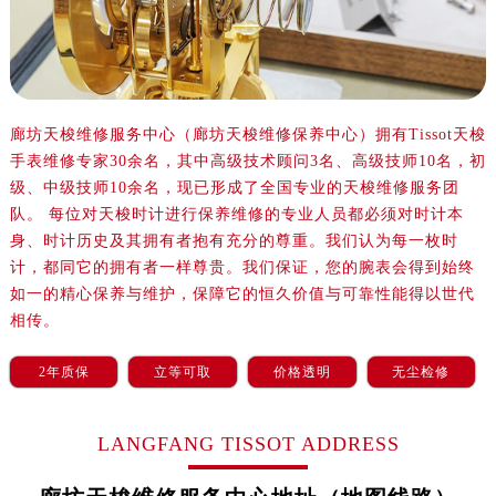
沈阳市沈河区中街路137号亨得利名表服务中心（品牌授权店）1层整层（需提前预约）
沈阳市沈河区中街路83号亨得利名表服务中心（品牌授权店）1层整层（需提前预约）
乌鲁木齐市天山区红山路26号时代广场（CCMALL）C座17层17-B（需提前预约）
温州市鹿城区锦绣路1067号置信广场10层1015室（需提前预约）
哈尔滨市道里区友谊西路600号富力中心T2座写字楼29层03室（需提前预约）
廊坊天梭维修服务中心（廊坊天梭维修保养中心）拥有Tissot天梭
手表维修专家30余名，其中高级技术顾问3名、高级技师10名，初
大连市中山区人民路15号国际金融大厦7层G室（需提前预约）
级、中级技师10余名，现已形成了全国专业的天梭维修服务团
佛山市禅城区季华五路57号万科金融中心C座12层1205室（需提前预约）
队。 每位对天梭时计进行保养维修的专业人员都必须对时计本
东莞市东城街道鸿福东路1号民盈国贸中心T1写字楼9层907室（需提前预约）
身、时计历史及其拥有者抱有充分的尊重。我们认为每一枚时
无锡市梁溪区人民中路139号恒隆广场写字楼1座11层1104室（需提前预约）
计，都同它的拥有者一样尊贵。我们保证，您的腕表会得到始终
南通市崇川区工农路57号圆融广场写字楼16层1603室（需提前预约）
如一的精心保养与维护，保障它的恒久价值与可靠性能得以世代
苏州市苏州工业园区星港街199号苏州中心办公楼C座22层08室（需提前预约）
相传。
武汉市江汉区解放大道686号世界贸易大厦38层09室（需提前预约）
2年质保
立等可取
价格透明
无尘检修
南宁市青秀区金湖路59号地王大厦12楼1224室（需提前预约）
合肥市蜀山区潜山路111号万象城华润大厦B座12楼03室（需提前预约）
LANGFANG TISSOT ADDRESS
泉州市丰泽区宝洲路729号浦西万达中心写字楼A座7楼709室（需提前预约）
青岛市南区山东路6号华润大厦B座22层04室（需提前预约）