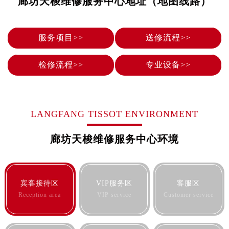
廊坊天梭维修服务中心地址（地图线路）
烟台市芝罘区胜利路139号万达金融中心A座907室（需提前预约）
长春市朝阳区西安大路727号中银大厦A座(旺进大厦)18层09室（需提前预约）
贵阳市南明区都司高架桥路33号亨特国际金融中心14楼14D（需提前预约）
服务项目>>
送修流程>>
昆明市盘龙区北京路928号同德昆明广场写字楼10层06室（需提前预约）
石家庄市长安区中山东路39号勒泰中心写字楼B座13层07室（需提前预约）
检修流程>>
专业设备>>
西安市碑林区南关正街88号华侨城长安国际中心E座6楼10室（需提前预约）
海口市龙华区金贸东路5号海口华润大厦B座17层1707室（需提前预约）
唐山市路南区新华东道100号万达广场写字楼A座10层1002室（需提前预约）
LANGFANG TISSOT ENVIRONMENT
台州市椒江区东海大道1800号腾达中心东1幢20楼2002室（需提前预约）
内蒙古自治区呼和浩特市玉泉区大学西街70号华润万象城写字楼（鄂尔多斯大厦）23层2326室（需提前预约）
廊坊天梭维修服务中心环境
甘肃省兰州市七里河区西津西路16号兰州中心写字楼21层2102室（需提前预约）
重庆市解放碑渝中区民权路28号英利国际金融中心写字楼20层01室（需提前预约）
黑龙江省大庆市萨尔图区会战大街售后服务中心（需提前预约）
宾客接待区
VIP服务区
客服区
黑龙江省鹤岗市向阳区红军路售后服务中心（需提前预约）
Reception area
VIP service
Customer service
黑龙江省黑河市爱辉区中央街售后服务中心（需提前预约）
黑龙江省鸡西市鸡冠区红军路售后服务中心（需提前预约）