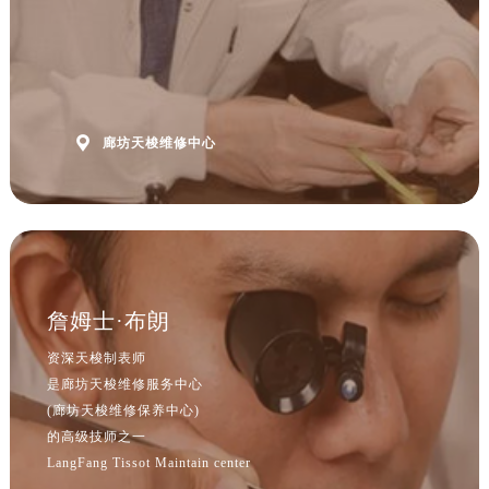
山西省吕梁市离石区永宁中路与建设街交叉口售后服务中心（需提前预约）
山西省朔州市朔城区怡西路与鄯阳西街交汇处售后服务中心（需提前预约）
山西省忻州市忻府区和平东街与七一南路交叉口售后服务中心（需提前预约）
山西省阳泉市郊区平阳东街与新城大道交叉口售后服务中心（需提前预约）
山西省运城市盐湖区河东街售后服务中心（需提前预约）

廊坊天梭维修中心
山西省长治市潞州区英雄中路售后服务中心（需提前预约）
山西省太原市迎泽区迎泽街道解放路15号亨得利名表维修授权店3楼售后服务中心（需提前预约）
天津市和平区赤峰道136号天津国际金融中心26层2603室售后服务中心（需提前预约）
安徽省安庆市迎江区人民路售后服务中心（需提前预约）
安徽省蚌埠市蚌山区淮河路售后服务中心（需提前预约）
安徽省亳州市谯城区魏武大道售后服务中心（需提前预约）
詹姆士·布朗
安徽省池州市贵池区长江路售后服务中心（需提前预约）
资深天梭制表师
安徽省滁州市琅琊区南谯北路售后服务中心（需提前预约）
是廊坊天梭维修服务中心
安徽省阜阳市颍州区颍州北路售后服务中心（需提前预约）
(廊坊天梭维修保养中心)
安徽省淮北市相山区淮海路售后服务中心（需提前预约）
的高级技师之一
LangFang Tissot Maintain center
安徽省淮南市田家庵区国庆中路售后服务中心（需提前预约）