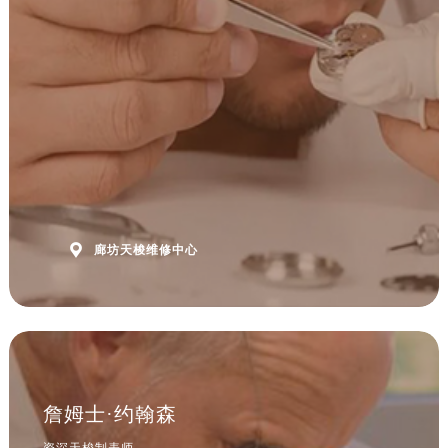
安徽省黄山市屯溪区黄山西路售后服务中心（需提前预约）
安徽省六安市金安区解放中路售后服务中心（需提前预约）
安徽省马鞍山市雨山区湖南西路售后服务中心（需提前预约）
安徽省宿州市埇桥区人民中路售后服务中心（需提前预约）
安徽省铜陵市铜官区石城大道售后服务中心（需提前预约）
安徽省芜湖市镜湖区中山路步行街售后服务中心（需提前预约）
安徽省宣城市宣州区叠嶂西路售后服务中心（需提前预约）
福建省龙岩市新罗区九一南路售后服务中心（需提前预约）
福建省南平市建阳区人民西路售后服务中心（需提前预约）

廊坊天梭维修中心
福建省宁德市蕉城区天湖东路售后服务中心（需提前预约）
福建省莆田市城厢区霞林街道荔华东大道售后服务中心（需提前预约）
福建省三明市三元区东乾二路售后服务中心（需提前预约）
福建省漳州市龙文区步港路售后服务中心（需提前预约）
江苏省常州市新北区龙锦路1590号现代传媒中心5号楼10层1008室售后服务中心（需提前预约）
江苏省淮安市清江浦区淮海北路售后服务中心（需提前预约）
詹姆士·约翰森
江苏省连云港市海州区通灌北路售后服务中心（需提前预约）
资深天梭制表师