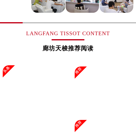
浙江省杭州市上城区钱江路1366号华润大厦A座5层503-5室售后服务中心（需提前预约）
浙江省湖州市吴兴区劳动路售后服务中心（需提前预约）
浙江省嘉兴市南湖区广益路705号嘉兴世界贸易中心A座13层1304室售后服务中心（需提前预约）
浙江省金华市金东区东市南街777号金华万达广场4号楼22楼2209室售后服务中心（需提前预约）
LANGFANG TISSOT CONTENT
浙江省丽水市莲都区解放街售后服务中心（需提前预约）
浙江省宁波市江北区大闸南路500号来福士广场办公楼20层2009室售后服务中心（需提前预约）
廊坊天梭推荐阅读
浙江省衢州市柯城区上街售后服务中心（需提前预约）
浙江省绍兴市越城区胜利东路379号世茂天际中心写字楼8层805室售后服务中心（需提前预约）
头条
推荐
浙江省舟山市定海区解放东路售后服务中心（需提前预约）
澳门特别行政区大堂区议事亭前地（新马路）售后服务中心（需提前预约）
澳门特别行政区风顺堂区南湾大马路售后服务中心（需提前预约）
澳门特别行政区花地玛堂区关闸广场售后服务中心（需提前预约）
澳门特别行政区花王堂区大三巴商圈售后服务中心（需提前预约）
澳门特别行政区嘉模堂区官也街售后服务中心（需提前预约）
澳门省路氹城市金光大道售后服务中心（需提前预约）
推荐
澳门特别行政区望德堂区塔石广场售后服务中心（需提前预约）