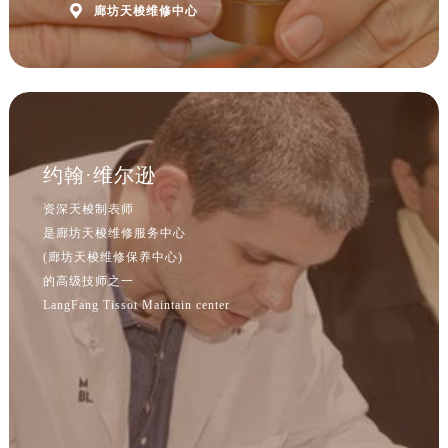
河北省保定市竞秀区朝阳北大街北国先天下售后服务中心（需提前预约）

廊坊天梭维修中心
内蒙古自治区阿拉善盟市左旗土尔扈特大街售后服务中心（需提前预约）
内蒙古自治区巴彦淖尔市临河区新华街售后服务中心（需提前预约）
内蒙古自治区包头市青山区幸福路甲3号王府井百货名表维修售后服务中心（需提前预约）
内蒙古自治区赤峰市红山区哈达街售后服务中心（需提前预约）
内蒙古自治区鄂尔多斯市东胜区伊金霍洛街售后服务中心（需提前预约）
约翰·维尔逊
内蒙古自治区呼伦贝尔市海拉尔区中央街售后服务中心（需提前预约）
内蒙古自治区通辽市科尔沁区明仁大街售后服务中心（需提前预约）
资深天梭制表师
内蒙古自治区乌海市海勃湾区人民南路售后服务中心（需提前预约）
是廊坊天梭维修服务中心
(廊坊天梭维修保养中心)
内蒙古自治区乌兰察布市集宁区恩和大街售后服务中心（需提前预约）
的高级技师之一
内蒙古自治区锡林郭勒盟市锡林浩特市光明街与额尔敦路交叉口售后服务中心（需提前预约）
LangFang Tissot Maintain center
内蒙古自治区兴安盟市乌兰浩特市兴安大街售后服务中心（需提前预约）
山西省大同市平城区迎宾街售后服务中心（需提前预约）
山西省晋城市城区黄华街售后服务中心（需提前预约）
山西省晋中市榆次区顺城街售后服务中心（需提前预约）
山西省临汾市尧都区解放路售后服务中心（需提前预约）