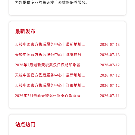
山西省晋中市榆次区顺城街售后服务中心（需提前预约）
为您提供专业的萧天梭手表维修保养服务。
山西省临汾市尧都区解放路售后服务中心（需提前预约）
山西省吕梁市离石区永宁中路与建设街交叉口售后服务中心（需提前预约）
山西省朔州市朔城区怡西路与鄯阳西街交汇处售后服务中心（需提前预约）
最新发布
山西省忻州市忻府区和平东街与七一南路交叉口售后服务中心（需提前预约）
山西省阳泉市郊区平阳东街与新城大道交叉口售后服务中心（需提前预约）
天梭中国官方售后服务中心｜最新地址与24小时服务电话权威信息通告（2026年7月最新）
2026-07-13
山西省运城市盐湖区河东街售后服务中心（需提前预约）
天梭中国官方售后服务中心｜详细热线电话及全部网点地址权威信息通知（2026年7月最新）
2026-07-13
山西省长治市潞州区英雄中路售后服务中心（需提前预约）
2026年7月最新天梭武汉江汉路印象城维修保养服务电话
2026-07-12
山西省太原市迎泽区迎泽街道解放路15号亨得利名表维修授权店3楼售后服务中心（需提前预约）
天梭中国官方售后服务中心｜最新地址及官方客服热线权威信息通告（2026年7月最新）
2026-07-12
天津市和平区赤峰道136号天津国际金融中心26层2603室售后服务中心（需提前预约）
天梭中国官方售后服务中心｜详细地址与售后热线权威信息通知（2026年7月最新）
2026-07-12
安徽省安庆市迎江区人民路售后服务中心（需提前预约）
安徽省蚌埠市蚌山区淮河路售后服务中心（需提前预约）
2026年7月最新天梭温州银泰百货瓯海店维修保养服务电话
2026-07-11
安徽省亳州市谯城区魏武大道售后服务中心（需提前预约）
安徽省池州市贵池区长江路售后服务中心（需提前预约）
安徽省滁州市琅琊区南谯北路售后服务中心（需提前预约）
站点热门
安徽省阜阳市颍州区颍州北路售后服务中心（需提前预约）