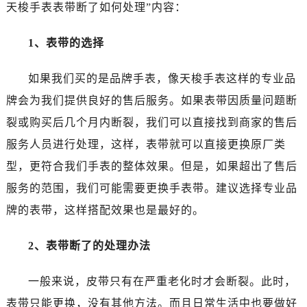
泉州市丰泽区宝洲路729号浦西万达中心写字楼A座7楼709室（需提前预约）
天梭手表表带断了如何处理”内容：
青岛市南区山东路6号华润大厦B座22层04室（需提前预约）
1、表带的选择
烟台市芝罘区胜利路139号万达金融中心A座907室（需提前预约）
长春市朝阳区西安大路727号中银大厦A座(旺进大厦)18层09室（需提前预约）
如果我们买的是品牌手表，像天梭手表这样的专业品
贵阳市南明区都司高架桥路33号亨特国际金融中心14楼14D（需提前预约）
牌会为我们提供良好的售后服务。如果表带因质量问题断
昆明市盘龙区北京路928号同德昆明广场写字楼10层06室（需提前预约）
石家庄市长安区中山东路39号勒泰中心写字楼B座13层07室（需提前预约）
裂或购买后几个月内断裂，我们可以直接找到商家的售后
西安市碑林区南关正街88号华侨城长安国际中心E座6楼10室（需提前预约）
服务人员进行处理，这样，表带就可以直接更换原厂类
海口市龙华区金贸东路5号海口华润大厦B座17层1707室（需提前预约）
型，更符合我们手表的整体效果。但是，如果超出了售后
唐山市路南区新华东道100号万达广场写字楼A座10层1002室（需提前预约）
服务的范围，我们可能需要更换手表带。建议选择专业品
台州市椒江区东海大道1800号腾达中心东1幢20楼2002室（需提前预约）
牌的表带，这样搭配效果也是最好的。
内蒙古自治区呼和浩特市玉泉区大学西街70号华润万象城写字楼（鄂尔多斯大厦）23层2326室（需提前预约）
甘肃省兰州市七里河区西津西路16号兰州中心写字楼21层2102室（需提前预约）
2、表带断了的处理办法
重庆市解放碑渝中区民权路28号英利国际金融中心写字楼20层01室（需提前预约）
黑龙江省大庆市萨尔图区会战大街售后服务中心（需提前预约）
一般来说，皮带只有在严重老化时才会断裂。此时，
黑龙江省鹤岗市向阳区红军路售后服务中心（需提前预约）
表带只能更换，没有其他方法。而且日常生活中也要做好