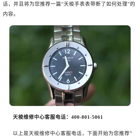
郑州市二七区铭功路10号华润大厦写字楼29层2905室（需提前预约）
话，并且将为您推荐一篇“天梭手表表带断了如何处理”的
太原市迎泽区解放路15号亨得利名表服务中心（品牌授权店）3层整层（需提前预约）
内容。
沈阳市沈河区中街路137号亨得利名表服务中心（品牌授权店）1层整层（需提前预约）
沈阳市沈河区中街路83号亨得利名表服务中心（品牌授权店）1层整层（需提前预约）
乌鲁木齐市天山区红山路26号时代广场（CCMALL）C座17层17-B（需提前预约）
温州市鹿城区锦绣路1067号置信广场10层1015室（需提前预约）
哈尔滨市道里区友谊西路600号富力中心T2座写字楼29层03室（需提前预约）
大连市中山区人民路15号国际金融大厦7层G室（需提前预约）
佛山市禅城区季华五路57号万科金融中心C座12层1205室（需提前预约）
东莞市东城街道鸿福东路1号民盈国贸中心T1写字楼9层907室（需提前预约）
无锡市梁溪区人民中路139号恒隆广场写字楼1座11层1104室（需提前预约）
南通市崇川区工农路57号圆融广场写字楼16层1603室（需提前预约）
苏州市苏州工业园区星港街199号苏州中心办公楼C座22层08室（需提前预约）
武汉市江汉区解放大道686号世界贸易大厦38层09室（需提前预约）
天梭维修中心客服电话：400-801-5061
南宁市青秀区金湖路59号地王大厦12楼1224室（需提前预约）
以上是天梭维修中心客服电话，下面开始为您推荐”
合肥市蜀山区潜山路111号万象城华润大厦B座12楼03室（需提前预约）