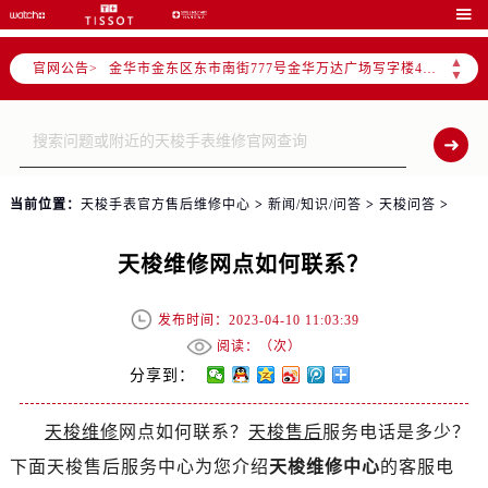
宁波市江北区大闸南路500号来福士广场办公楼20层2009室（需提前预约）

杭州市上城区钱江路1366号华润大厦写字楼A座5层503-5室（需提前预约）
▲
官网公告>
金华市金东区东市南街777号金华万达广场写字楼4号楼22层2209室（需提前预约）
▼
绍兴市越城区胜利东路379号世茂天际中心写字楼8层805室（需提前预约）
嘉兴市南湖区广益路705号嘉兴世界贸易中心写字楼A座13层1304室（需提前预约）
南昌市红谷滩新区红谷中大道998号绿地双子塔（中央广场）A1座办公楼14层07室（需提前预约）
济南市历下区经十路11111号华润中心写字楼（万象城）15层1508室（需提前预约）
当前位置：
天梭手表官方售后维修中心
>
新闻/知识/问答
>
天梭问答
>
广州市天河区天河路230号万菱汇国际中心写字楼A塔7层704室（需提前预约）
广州市越秀区环市东路371-375号世界贸易中心大厦南塔写字楼15层07室（需提前预约）
天梭维修网点如何联系？
深圳市罗湖区深南东路5001号华润大厦写字楼17层1701室（需提前预约）
惠州市惠城区江北文昌一路7号华贸大厦写字楼1座30层05室（需提前预约）
发布时间：2023-04-10 11:03:39
厦门市思明区湖滨东路95号华润大厦写字楼B座11层1104室（需提前预约）
阅读：（
次）
福州市鼓楼区五四路128-1号恒力城写字楼15层03室（需提前预约）
分享到：
成都市锦江区人民东路6号SAC东原中心写字楼24层2406B室（需提前预约）
天梭维修
网点如何联系？
天梭售后
服务电话是多少？
重庆市江北区观音桥步行街2号融恒时代广场写字楼9层902室（需提前预约）
下面天梭售后服务中心为您介绍
天梭维修中心
的客服电
长沙市芙蓉区定王台街道建湘路393号世茂环球金融中心写字楼（芙蓉广场）10层13室（需提前预约）