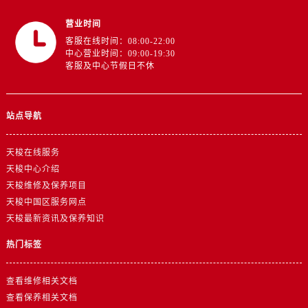
上海市黄浦区南京东路299号宏伊国际广场写字楼8层806室售后服务中心（需提前预约）
营业时间
上海市徐汇区虹桥路3号港汇中心2座37层3705室售后服务中心（需提前预约）
客服在线时间：08:00-22:00
浙江省杭州市上城区钱江路1366号华润大厦A座5层503-5室售后服务中心（需提前预约）
中心营业时间：09:00-19:30
浙江省湖州市吴兴区劳动路售后服务中心（需提前预约）
客服及中心节假日不休
浙江省嘉兴市南湖区广益路705号嘉兴世界贸易中心A座13层1304室售后服务中心（需提前预约）
浙江省金华市金东区东市南街777号金华万达广场4号楼22楼2209室售后服务中心（需提前预约）
站点导航
浙江省丽水市莲都区解放街售后服务中心（需提前预约）
浙江省宁波市江北区大闸南路500号来福士广场办公楼20层2009室售后服务中心（需提前预约）
天梭在线服务
浙江省衢州市柯城区上街售后服务中心（需提前预约）
天梭中心介绍
浙江省绍兴市越城区胜利东路379号世茂天际中心写字楼8层805室售后服务中心（需提前预约）
天梭维修及保养项目
浙江省舟山市定海区解放东路售后服务中心（需提前预约）
天梭中国区服务网点
澳门特别行政区大堂区议事亭前地（新马路）售后服务中心（需提前预约）
天梭最新资讯及保养知识
澳门特别行政区风顺堂区南湾大马路售后服务中心（需提前预约）
热门标签
澳门特别行政区花地玛堂区关闸广场售后服务中心（需提前预约）
澳门特别行政区花王堂区大三巴商圈售后服务中心（需提前预约）
查看维修相关文档
澳门特别行政区嘉模堂区官也街售后服务中心（需提前预约）
查看保养相关文档