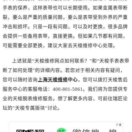
黑龙江省黑河市爱辉区中央街售后服务中心（需提前预约）
手表的保养，这样表带也可以长期使用。如果金属表带断
黑龙江省鸡西市鸡冠区红军路售后服务中心（需提前预约）
裂，要么是严重的质量问题，要么是表带受到外界的严重
黑龙江省佳木斯市向阳区长安路售后服务中心（需提前预约）
冲击和损坏。只是一段有问题，可以及时更换，很多品牌
黑龙江省牡丹江市东安区太平路售后服务中心（需提前预约）
黑龙江省七台河市桃山区大同街售后服务中心（需提前预约）
会提供一些备用表带，直接更换。但如果几节都有问题，
黑龙江省齐齐哈尔市龙沙区龙华路售后服务中心（需提前预约）
可能需要全部更换，建议大家去天梭维修中心处理。
黑龙江省双鸭山市尖山区新兴大街售后服务中心（需提前预约）
黑龙江省绥化市北林区新华街与康庄路交叉口售后服务中心（需提前预约）
上述就是“天梭维修网点如何联系？”和“天梭手表表带
黑龙江省伊春市伊美区通河路售后服务中心（需提前预约）
断了如何处理”的详细内容。若您对于相关内容有疑问，
吉林省白城市洮北区明仁南街售后服务中心（需提前预约）
您可以随时咨询
上海天梭维修
中心
，您可以拨打天梭售后
吉林省白山市浑江区浑江大街售后服务中心（需提前预约）
服务中心的客服电话：400-801-5061。我们将为您提供专
吉林省吉林市船营区河南街售后服务中心（需提前预约）
业的天梭腕表维修服务。想了解更多内容，可前往瑞匠论
吉林省辽源市龙山区人民大街售后服务中心（需提前预约）
坛的"天梭专属版块"讨论。
吉林省梅河口市新华街道梅河大街售后服务中心（需提前预约）
吉林省四平市铁东区紫气大路与南九经街交汇处售后服务中心（需提前预约）
吉林省松原市宁江区五环大街售后服务中心（需提前预约）