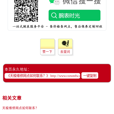
吉林省通化市东昌区环通乡江南大街售后服务中心（需提前预约）
吉林省延边市延吉市解放路售后服务中心（需提前预约）
辽宁省鞍山市铁东区站前街售后服务中心（需提前预约）
辽宁省本溪市平山区胜利路售后服务中心（需提前预约）
辽宁省朝阳市双塔区新华路售后服务中心（需提前预约）
辽宁省丹东市振兴区七经街售后服务中心（需提前预约）
辽宁省抚顺市新抚区东一路售后服务中心（需提前预约）
辽宁省阜新市海州区解放大街售后服务中心（需提前预约）
赞一下
去提问
辽宁省葫芦岛市连山区中央路售后服务中心（需提前预约）
辽宁省锦州市古塔区中央大街售后服务中心（需提前预约）
本页永久地址：
辽宁省辽阳市白塔区新运大街售后服务中心（需提前预约）
一键复制
辽宁省盘锦市兴隆台区石油大街售后服务中心（需提前预约）
辽宁省铁岭市银州区南马路售后服务中心（需提前预约）
辽宁省营口市站前区市府路与渤海大街交叉口售后服务中心（需提前预约）
相关文章
辽宁省沈阳市沈河区中街路137号亨得利名表维修授权店1楼售后服务中心（需提前预约）
天梭维修网点如何联系？
辽宁省沈阳市沈河区中街路83号亨得利名表维修授权店1楼售后服务中心（需提前预约）