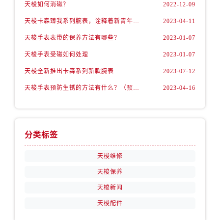
安徽省淮北市相山区淮海路售后服务中心（需提前预约）
天梭如何消磁？
2022-12-09
安徽省淮南市田家庵区国庆中路售后服务中心（需提前预约）
天梭卡森臻我系列腕表，诠释着新青年的生活态度
2023-04-11
安徽省黄山市屯溪区黄山西路售后服务中心（需提前预约）
天梭手表表带的保养方法有哪些？
2023-01-07
安徽省六安市金安区解放中路售后服务中心（需提前预约）
天梭手表受磁如何处理
2023-01-07
安徽省马鞍山市雨山区湖南西路售后服务中心（需提前预约）
天梭全新推出卡森系列新款腕表
2023-07-12
安徽省宿州市埇桥区人民中路售后服务中心（需提前预约）
安徽省铜陵市铜官区石城大道售后服务中心（需提前预约）
天梭手表预防生锈的方法有什么？（预防方法）
2023-04-16
安徽省芜湖市镜湖区中山路步行街售后服务中心（需提前预约）
安徽省宣城市宣州区叠嶂西路售后服务中心（需提前预约）
福建省龙岩市新罗区九一南路售后服务中心（需提前预约）
分类标签
福建省南平市建阳区人民西路售后服务中心（需提前预约）
福建省宁德市蕉城区天湖东路售后服务中心（需提前预约）
天梭维修
福建省莆田市城厢区霞林街道荔华东大道售后服务中心（需提前预约）
天梭保养
福建省三明市三元区东乾二路售后服务中心（需提前预约）
天梭新闻
福建省漳州市龙文区步港路售后服务中心（需提前预约）
天梭配件
江苏省常州市新北区龙锦路1590号现代传媒中心5号楼10层1008室售后服务中心（需提前预约）