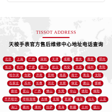
江苏省淮安市清江浦区淮海北路售后服务中心（需提前预约）
江苏省连云港市海州区通灌北路售后服务中心（需提前预约）
江苏省南京市秦淮区中山南路1号南京中心22层22-C1-C3室售后服务中心（需提前预约）
江苏省宿迁市宿城区西湖路售后服务中心（需提前预约）
江苏省泰州市海陵区永定东路399号置地商务中心东塔（华润万象城）17层1706室售后服务中心（需提前预约）
TISSOT ADDRESS
江苏省徐州市鼓楼区淮海东路29号苏宁广场IFC国际金融中心35层3508室售后服务中心（需提前预约）
天梭手表官方售后维修中心地址电话查询
江苏省盐城市盐都区世纪大道5号盐城金融城写字楼1号楼16层1604室售后服务中心（需提前预约）
江苏省扬州市邗江区国展路29号星耀天地写字楼1号楼18层1803室售后服务中心（需提前预约）
江苏省镇江市京口区中山东路售后服务中心（需提前预约）
北京
上海
广州
深圳
天津
成都
重庆
南京
郑州
江西省抚州市临川区赣东大道售后服务中心（需提前预约）
长沙
杭州
宁波
厦门
武汉
西安
大连
福州
贵阳
江西省赣州市章贡区文清路售后服务中心（需提前预约）
哈尔滨
合肥
济南
昆明
南昌
南宁
青岛
沈阳
江西省吉安市吉州区井冈山大道售后服务中心（需提前预约）
石家庄
苏州
长春
河北
太原
保定
唐山
邯郸
江西省景德镇市珠山区珠山中路售后服务中心（需提前预约）
廊坊
昆山
广西
佛山
东莞
中山
德阳
绵阳
江西省九江市浔阳区浔阳路售后服务中心（需提前预约）
齐齐哈尔
呼和浩特
吉林
无锡
芜湖
珠海
汕头
三亚
江西省南昌市红谷滩新区红谷中大道998号绿地双子塔（中央广场）A1座办公楼14层1407室售后服务中心（需提前预约）
江西省萍乡市安源区萍安北大道与康庄路交叉口售后服务中心（需提前预约）
海口
赣州
漳州
拉萨
青海
新疆
兰州
银川