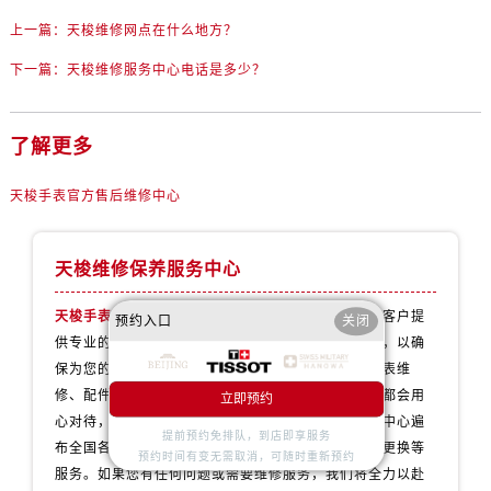
北京市朝阳区建国门外大街甲6号华熙国际中心D座11层1102室售后服务中心（需提前预约）
上一篇：
天梭维修网点在什么地方？
北京市东城区东长安街1号王府井东方广场W3座6层602室售后服务中心（需提前预约）
河北省保定市竞秀区朝阳北大街北国先天下售后服务中心（需提前预约）
下一篇：
天梭维修服务中心电话是多少？
内蒙古自治区阿拉善盟市左旗土尔扈特大街售后服务中心（需提前预约）
内蒙古自治区巴彦淖尔市临河区新华街售后服务中心（需提前预约）
了解更多
内蒙古自治区包头市青山区幸福路甲3号王府井百货名表维修售后服务中心（需提前预约）
内蒙古自治区赤峰市红山区哈达街售后服务中心（需提前预约）
天梭手表官方售后维修中心
内蒙古自治区鄂尔多斯市东胜区伊金霍洛街售后服务中心（需提前预约）
内蒙古自治区呼伦贝尔市海拉尔区中央街售后服务中心（需提前预约）
天梭维修保养服务中心
内蒙古自治区通辽市科尔沁区明仁大街售后服务中心（需提前预约）
内蒙古自治区乌海市海勃湾区人民南路售后服务中心（需提前预约）
天梭手表官方售后维修中心
拥有专业团队，致力于为客户提
预约入口
关闭
供专业的维修和保养服务。并配备了先进的维修设备，以确
内蒙古自治区乌兰察布市集宁区恩和大街售后服务中心（需提前预约）
保为您的萧天梭手表提供一流的维修服务，无论是手表维
内蒙古自治区锡林郭勒盟市锡林浩特市光明街与额尔敦路交叉口售后服务中心（需提前预约）
修、配件更换、故障诊断还是手表保养等服务，我们都会用
立即预约
内蒙古自治区兴安盟市乌兰浩特市兴安大街售后服务中心（需提前预约）
心对待，让您的手表焕发新生。我们的天梭保养维修中心遍
山西省大同市平城区迎宾街售后服务中心（需提前预约）
提前预约免排队，到店即享服务
布全国各地，为您提供便捷的天梭保养、维修、配件更换等
预约时间有变无需取消，可随时重新预约
山西省晋城市城区黄华街售后服务中心（需提前预约）
服务。如果您有任何问题或需要维修服务，我们将全力以赴