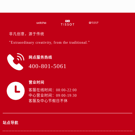
浙江省金华市金东区东市南街777号金华万达广场4号楼22楼2209室售后服务中心（需提前预约）
浙江省丽水市莲都区解放街售后服务中心（需提前预约）
浙江省宁波市江北区大闸南路500号来福士广场办公楼20层2009室售后服务中心（需提前预约）
浙江省衢州市柯城区上街售后服务中心（需提前预约）
非凡创意，源于传统
浙江省绍兴市越城区胜利东路379号世茂天际中心写字楼8层805室售后服务中心（需提前预约）
"Extraordinary creativity, from the traditional.”
浙江省舟山市定海区解放东路售后服务中心（需提前预约）
澳门特别行政区大堂区议事亭前地（新马路）售后服务中心（需提前预约）
网点服务热线
澳门特别行政区风顺堂区南湾大马路售后服务中心（需提前预约）
400-801-5061
澳门特别行政区花地玛堂区关闸广场售后服务中心（需提前预约）
澳门特别行政区花王堂区大三巴商圈售后服务中心（需提前预约）
营业时间
澳门特别行政区嘉模堂区官也街售后服务中心（需提前预约）
客服在线时间：08:00-22:00
澳门省路氹城市金光大道售后服务中心（需提前预约）
中心营业时间：09:00-19:30
客服及中心节假日不休
澳门特别行政区望德堂区塔石广场售后服务中心（需提前预约）
福建省福州市鼓楼区五四路128-1号恒力城写字楼15层03室售后服务中心（需提前预约）
福建省厦门市思明区湖滨东路95号万象城华润大厦B座11层1104室售后服务中心（需提前预约）
站点导航
广东省潮州市潮安区新风路与潮汕路交汇处售后服务中心（需提前预约）