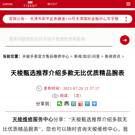
北京市东城区东长安街1号东方广场写字楼W3座6层602室（需提前预约）

北京市朝阳区建国门外大街甲6号华熙国际中心写字楼D座11层1102室（需提前预约）
▲
官网公告>
天津市和平区赤峰道136号天津国际金融中心写字楼26层2603室（需提前预约）
▼
上海市徐汇区虹桥路3号港汇中心写字楼2座37层3705室（需提前预约）
上海市黄浦区南京东路299号宏伊国际广场写字楼8层806室（需提前预约）
南京市秦淮区中山南路1号（新街口）南京中心写字楼22层C1-1室（需提前预约）
常州市新北区龙锦路1590号现代传媒中心写字楼5号楼10层1008室（需提前预约）
当前位置：
天梭手表官方售后维修中心
>
新闻/知识/问答
>
新闻资讯
>
徐州市鼓楼区淮海东路29号苏宁广场IFC国际金融中心写字楼35层3508室（需提前预约）
扬州市邗江区国展路29号星耀天地写字楼1号楼18层1803室（需提前预约）
天梭甄选推荐介绍多款无比优质精品腕表
盐城市盐都区世纪大道5号盐城金融城写字楼1号楼16层1604室（需提前预约）
泰州市海陵区永定东路399号置地商务中心东塔写字楼（华润万象城）17层1706室（需提前预约）
发布时间：2023-07-26 11:57:17
宁波市江北区大闸南路500号来福士广场办公楼20层2009室（需提前预约）
阅读：（
次）
杭州市上城区钱江路1366号华润大厦写字楼A座5层503-5室（需提前预约）
分享到：
金华市金东区东市南街777号金华万达广场写字楼4号楼22层2209室（需提前预约）
天梭维修
服务中心
分享：“天梭甄选推荐介绍多款无
绍兴市越城区胜利东路379号世茂天际中心写字楼8层805室（需提前预约）
比优质精品腕表”，您也可以随时咨询天梭维修中心，我
嘉兴市南湖区广益路705号嘉兴世界贸易中心写字楼A座13层1304室（需提前预约）