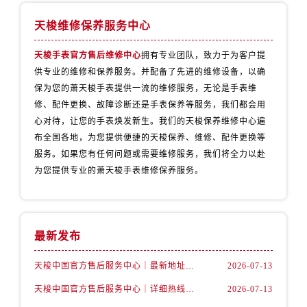
山西省阳泉市郊区平阳东街与新城大道交叉口售后服务中心（需提前预约）
山西省运城市盐湖区河东街售后服务中心（需提前预约）
天梭维修保养服务中心
山西省长治市潞州区英雄中路售后服务中心（需提前预约）
天梭手表官方售后维修中心
拥有专业团队，致力于为客户提
山西省太原市迎泽区迎泽街道解放路15号亨得利名表维修授权店3楼售后服务中心（需提前预约）
供专业的维修和保养服务。并配备了先进的维修设备，以确
天津市和平区赤峰道136号天津国际金融中心26层2603室售后服务中心（需提前预约）
保为您的萧天梭手表提供一流的维修服务，无论是手表维
安徽省安庆市迎江区人民路售后服务中心（需提前预约）
修、配件更换、故障诊断还是手表保养等服务，我们都会用
安徽省蚌埠市蚌山区淮河路售后服务中心（需提前预约）
心对待，让您的手表焕发新生。我们的天梭保养维修中心遍
布全国各地，为您提供便捷的天梭保养、维修、配件更换等
安徽省亳州市谯城区魏武大道售后服务中心（需提前预约）
服务。如果您有任何问题或需要维修服务，我们将全力以赴
安徽省池州市贵池区长江路售后服务中心（需提前预约）
为您提供专业的萧天梭手表维修保养服务。
安徽省滁州市琅琊区南谯北路售后服务中心（需提前预约）
安徽省阜阳市颍州区颍州北路售后服务中心（需提前预约）
安徽省淮北市相山区淮海路售后服务中心（需提前预约）
最新发布
安徽省淮南市田家庵区国庆中路售后服务中心（需提前预约）
安徽省黄山市屯溪区黄山西路售后服务中心（需提前预约）
天梭中国官方售后服务中心｜最新地址与24小时服务电话权威信息通告（2026年7月最新）
2026-07-13
安徽省六安市金安区解放中路售后服务中心（需提前预约）
天梭中国官方售后服务中心｜详细热线电话及全部网点地址权威信息通知（2026年7月最新）
2026-07-13
安徽省马鞍山市雨山区湖南西路售后服务中心（需提前预约）