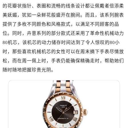
温州市鹿城区锦绣路1067号置信广场10层1015室（需提前预约）
的花瓣状指针、表圈和流畅的线条设计都让佩戴者倍添柔
哈尔滨市道里区友谊西路600号富力中心T2座写字楼29层03室（需提前预约）
美妩媚，犹如一朵鲜花般盛开在腕间。而且，该系列腕表
大连市中山区人民路15号国际金融大厦7层G室（需提前预约）
提供了多枚不同颜色和风格款式，以满足不同顾客的品
佛山市禅城区季华五路57号万科金融中心C座12层1205室（需提前预约）
位。同时，卉意系列的部分款式还采用了革命性机械动力
东莞市东城街道鸿福东路1号民盈国贸中心T1写字楼9层907室（需提前预约）
80机芯，该机芯的动力储存时间达到了令人惊叹的80小
无锡市梁溪区人民中路139号恒隆广场写字楼1座11层1104室（需提前预约）
南通市崇川区工农路57号圆融广场写字楼16层1603室（需提前预约）
时，那些喜欢机械机芯的女性可以在周末摘下手表尽情放
苏州市苏州工业园区星港街199号苏州中心办公楼C座22层08室（需提前预约）
松，而在周一佩上时，手表仍能确保精确走时，帮助她们
武汉市江汉区解放大道686号世界贸易大厦38层09室（需提前预约）
随时随地把握珍贵光阴。
南宁市青秀区金湖路59号地王大厦12楼1224室（需提前预约）
合肥市蜀山区潜山路111号万象城华润大厦B座12楼03室（需提前预约）
泉州市丰泽区宝洲路729号浦西万达中心写字楼A座7楼709室（需提前预约）
青岛市南区山东路6号华润大厦B座22层04室（需提前预约）
烟台市芝罘区胜利路139号万达金融中心A座907室（需提前预约）
长春市朝阳区西安大路727号中银大厦A座(旺进大厦)18层09室（需提前预约）
贵阳市南明区都司高架桥路33号亨特国际金融中心14楼14D（需提前预约）