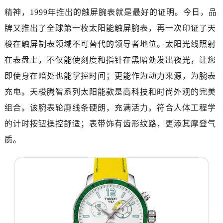
黑龙江省齐齐哈尔市龙沙区龙华路售后服务中心（需提前预约）
精神，1999年推出的触屏腕表就是最好的证明。今日，品
黑龙江省双鸭山市尖山区新兴大街售后服务中心（需提前预约）
牌又推出了全球第一枚太阳能触屏腕表，再一次印证了天
黑龙江省绥化市北林区新华街与康庄路交叉口售后服务中心（需提前预约）
梭在触屏制表领域不可替代的领导者地位。太阳光线照射
黑龙江省伊春市伊美区通河路售后服务中心（需提前预约）
在表盘上，不仅能使刻度和指针在黑暗处发出夜光，让您
吉林省白城市洮北区明仁南街售后服务中心（需提前预约）
吉林省白山市浑江区浑江大街售后服务中心（需提前预约）
即使身在暗处也能掌控时间；更能作为动力来源，为腕表
吉林省吉林市船营区河南街售后服务中心（需提前预约）
充电。天梭腾智系列太阳能款是高科技和时尚外观的完美
吉林省辽源市龙山区人民大街售后服务中心（需提前预约）
组合。该腕表轮廓线条硬朗，充满活力。符合人体工程学
吉林省梅河口市新华街道梅河大街售后服务中心（需提前预约）
的计时按钮操控舒适；表带饰有齿形纹路，更添其摩登气
吉林省四平市铁东区紫气大路与南九经街交汇处售后服务中心（需提前预约）
质。
吉林省松原市宁江区五环大街售后服务中心（需提前预约）
吉林省通化市东昌区环通乡江南大街售后服务中心（需提前预约）
吉林省延边市延吉市解放路售后服务中心（需提前预约）
辽宁省鞍山市铁东区站前街售后服务中心（需提前预约）
辽宁省本溪市平山区胜利路售后服务中心（需提前预约）
辽宁省朝阳市双塔区新华路售后服务中心（需提前预约）