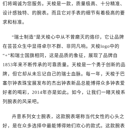
南昌市红谷滩新区红谷中大道998号绿地双子塔（中央广场）A1座办公楼14层07室（需提前预约）
们将竭诚为您服务。天梭是一款，质量极高、十分精准、
济南市历下区经十路11111号华润中心写字楼（万象城）15层1508室（需提前预约）
设计感独特、的腕表。而且它对手表的细节有着极高的要
广州市天河区天河路230号万菱汇国际中心写字楼A塔7层704室（需提前预约）
求和标准。
广州市越秀区环市东路371-375号世界贸易中心大厦南塔写字楼15层07室（需提前预约）
深圳市罗湖区深南东路5001号华润大厦写字楼17层1701室（需提前预约）
“瑞士制造”是天梭心中从不曾磨灭的烙印，它让品牌
惠州市惠城区江北文昌一路7号华贸大厦写字楼1座30层05室（需提前预约）
在芸芸众生中显得卓尔不群、非同凡响。天梭logo中的
厦门市思明区湖滨东路95号华润大厦写字楼B座11层1104室（需提前预约）
“+”和瑞士国旗相同，这是品质的象征，展现了品牌自
福州市鼓楼区五四路128-1号恒力城写字楼15层03室（需提前预约）
1853年来不断传承的可靠质量。天梭是一个勇于创新的品
成都市锦江区人民东路6号SAC东原中心写字楼24层2406B室（需提前预约）
牌，但它却从未忘记自己的瑞士血脉。每一年，天梭于巴
重庆市江北区观音桥步行街2号融恒时代广场写字楼9层902室（需提前预约）
塞尔钟表珠宝展发布的杰出钟表新品总能博得众多钟表爱
长沙市芙蓉区定王台街道建湘路393号世茂环球金融中心写字楼（芙蓉广场）10层13室（需提前预约）
郑州市二七区铭功路10号华润大厦写字楼29层2905室（需提前预约）
好者的喝彩，2014年亦是如此。如今，让我们一睹天梭系
太原市迎泽区解放路15号亨得利名表服务中心（品牌授权店）3层整层（需提前预约）
列腕表的风采吧。
沈阳市沈河区中街路137号亨得利名表服务中心（品牌授权店）1层整层（需提前预约）
沈阳市沈河区中街路83号亨得利名表服务中心（品牌授权店）1层整层（需提前预约）
卉意系列女士腕表，这款腕表堪称当代女性的心头之
乌鲁木齐市天山区红山路26号时代广场（CCMALL）C座17层17-B（需提前预约）
好，是在众多选择中最能博得她们欢心的款式。这款腕表