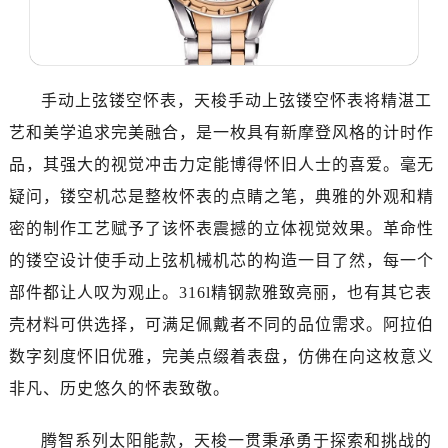
昆明市盘龙区北京路928号同德昆明广场写字楼10层06室（需提前预约）
石家庄市长安区中山东路39号勒泰中心写字楼B座13层07室（需提前预约）
西安市碑林区南关正街88号华侨城长安国际中心E座6楼10室（需提前预约）
海口市龙华区金贸东路5号海口华润大厦B座17层1707室（需提前预约）
手动上弦镂空怀表，天梭手动上弦镂空怀表将精湛工
唐山市路南区新华东道100号万达广场写字楼A座10层1002室（需提前预约）
艺和美学追求完美融合，是一枚具有新摩登风格的计时作
台州市椒江区东海大道1800号腾达中心东1幢20楼2002室（需提前预约）
品，其强大的视觉冲击力定能博得怀旧人士的喜爱。毫无
内蒙古自治区呼和浩特市玉泉区大学西街70号华润万象城写字楼（鄂尔多斯大厦）23层2326室（需提前预约）
疑问，镂空机芯是整枚怀表的点睛之笔，典雅的外观和精
甘肃省兰州市七里河区西津西路16号兰州中心写字楼21层2102室（需提前预约）
密的制作工艺赋予了该怀表震撼的立体视觉效果。革命性
重庆市解放碑渝中区民权路28号英利国际金融中心写字楼20层01室（需提前预约）
的镂空设计使手动上弦机械机芯的构造一目了然，每一个
黑龙江省大庆市萨尔图区会战大街售后服务中心（需提前预约）
黑龙江省鹤岗市向阳区红军路售后服务中心（需提前预约）
部件都让人叹为观止。316l精钢款雅致亮丽，也有其它表
黑龙江省黑河市爱辉区中央街售后服务中心（需提前预约）
壳材料可供选择，可满足佩戴者不同的品位需求。阿拉伯
黑龙江省鸡西市鸡冠区红军路售后服务中心（需提前预约）
数字刻度怀旧优雅，完美点缀着表盘，仿佛在向这枚意义
黑龙江省佳木斯市向阳区长安路售后服务中心（需提前预约）
非凡、历史悠久的怀表致敬。
黑龙江省牡丹江市东安区太平路售后服务中心（需提前预约）
黑龙江省七台河市桃山区大同街售后服务中心（需提前预约）
腾智系列太阳能款，天梭一贯秉承勇于探索和挑战的