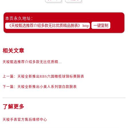
内蒙古自治区包头市青山区幸福路甲3号王府井百货名表维修售后服务中心（需提前预约）
内蒙古自治区赤峰市红山区哈达街售后服务中心（需提前预约）
内蒙古自治区鄂尔多斯市东胜区伊金霍洛街售后服务中心（需提前预约）
本页永久地址：
一键复制
内蒙古自治区呼伦贝尔市海拉尔区中央街售后服务中心（需提前预约）
内蒙古自治区通辽市科尔沁区明仁大街售后服务中心（需提前预约）
内蒙古自治区乌海市海勃湾区人民南路售后服务中心（需提前预约）
相关文章
内蒙古自治区乌兰察布市集宁区恩和大街售后服务中心（需提前预约）
内蒙古自治区锡林郭勒盟市锡林浩特市光明街与额尔敦路交叉口售后服务中心（需提前预约）
天梭甄选推荐介绍多款无比优质精品腕表
内蒙古自治区兴安盟市乌兰浩特市兴安大街售后服务中心（需提前预约）
山西省大同市平城区迎宾街售后服务中心（需提前预约）
上一篇：
天梭全新推出RBS六国橄榄球锦标赛腕表
山西省晋城市城区黄华街售后服务中心（需提前预约）
下一篇：
天梭全新推出小美人系列银白款腕表
山西省晋中市榆次区顺城街售后服务中心（需提前预约）
山西省临汾市尧都区解放路售后服务中心（需提前预约）
了解更多
山西省吕梁市离石区永宁中路与建设街交叉口售后服务中心（需提前预约）
山西省朔州市朔城区怡西路与鄯阳西街交汇处售后服务中心（需提前预约）
天梭手表官方售后维修中心
山西省忻州市忻府区和平东街与七一南路交叉口售后服务中心（需提前预约）