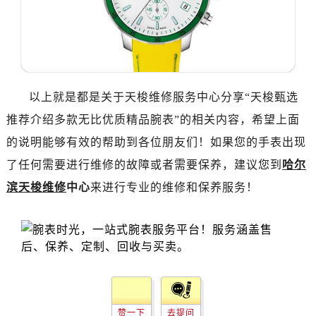
辽宁省丹东市振兴区七经街售后服务中心（需提前预约）
辽宁省抚顺市新抚区东一路售后服务中心（需提前预约）
辽宁省阜新市海州区解放大街售后服务中心（需提前预约）
辽宁省葫芦岛市连山区中央路售后服务中心（需提前预约）
辽宁省锦州市古塔区中央大街售后服务中心（需提前预约）
以上就是都是关于天梭维修服务中心分享“天梭甄选
辽宁省辽阳市白塔区新运大街售后服务中心（需提前预约）
推荐介绍多款无比优质精品腕表”的相关内容，希望上面
辽宁省盘锦市兴隆台区石油大街售后服务中心（需提前预约）
的说明能够有效的帮助到各位朋友们！如果您的手表出现
辽宁省铁岭市银州区南马路售后服务中心（需提前预约）
辽宁省营口市站前区市府路与渤海大街交叉口售后服务中心（需提前预约）
了任何需要进行维修的故障或者需要保养，建议您到
哈尔
辽宁省沈阳市沈河区中街路137号亨得利名表维修授权店1楼售后服务中心（需提前预约）
滨天梭维修
中心
来进行专业的维修和保养服务！
辽宁省沈阳市沈河区中街路83号亨得利名表维修授权店1楼售后服务中心（需提前预约）
北京市朝阳区建国门外大街甲6号华熙国际中心D座11层1102室售后服务中心（需提前预约）
北京市东城区东长安街1号王府井东方广场W3座6层602室售后服务中心（需提前预约）
河北省保定市竞秀区朝阳北大街北国先天下售后服务中心（需提前预约）
内蒙古自治区阿拉善盟市左旗土尔扈特大街售后服务中心（需提前预约）
内蒙古自治区巴彦淖尔市临河区新华街售后服务中心（需提前预约）
赞一下
去提问