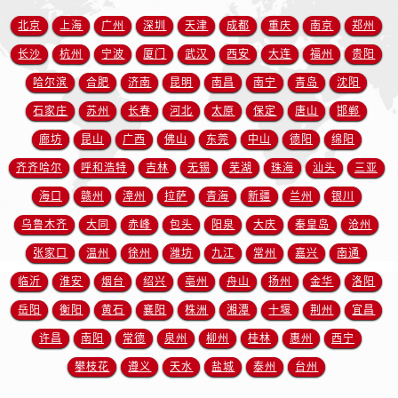
山东省东营市东营区济南路售后服务中心（需提前预约）
北京
上海
广州
深圳
天津
成都
重庆
南京
郑州
山东省济南市历下区经十路11111号华润中心写字楼（万象城）15层1508室售后服务中心（需提前预约）
长沙
杭州
宁波
厦门
武汉
西安
大连
福州
贵阳
山东省济宁市任城区太白楼路售后服务中心（需提前预约）
山东省莱芜市文化南路8号银座商城名表维修一楼名表维修售后服务中心（需提前预约）
哈尔滨
合肥
济南
昆明
南昌
南宁
青岛
沈阳
山东省临沂市兰山区解放路售后服务中心（需提前预约）
石家庄
苏州
长春
河北
太原
保定
唐山
邯郸
山东省日照市东港区烟台路售后服务中心（需提前预约）
廊坊
昆山
广西
佛山
东莞
中山
德阳
绵阳
山东省泰安市泰山区财源街道泰山大街售后服务中心（需提前预约）
齐齐哈尔
呼和浩特
吉林
无锡
芜湖
珠海
汕头
三亚
山东省威海市环翠区新威海路89号振华商厦一楼名表维修售后服务中心（需提前预约）
海口
赣州
漳州
拉萨
青海
新疆
兰州
银川
山东省潍坊市奎文区东风东街售后服务中心（需提前预约）
乌鲁木齐
大同
赤峰
包头
阳泉
大庆
秦皇岛
沧州
山东省枣庄市滕州市北辛路与善国路交叉口售后服务中心（需提前预约）
张家口
温州
徐州
潍坊
九江
常州
嘉兴
南通
山东省淄博市张店区金晶大道售后服务中心（需提前预约）
上海市黄浦区南京东路299号宏伊国际广场写字楼8层806室售后服务中心（需提前预约）
临沂
淮安
烟台
绍兴
亳州
舟山
扬州
金华
洛阳
上海市徐汇区虹桥路3号港汇中心2座37层3705室售后服务中心（需提前预约）
岳阳
衡阳
黄石
襄阳
株洲
湘潭
十堰
荆州
宜昌
浙江省杭州市上城区钱江路1366号华润大厦A座5层503-5室售后服务中心（需提前预约）
许昌
南阳
常德
泉州
柳州
桂林
惠州
西宁
浙江省湖州市吴兴区劳动路售后服务中心（需提前预约）
攀枝花
遵义
天水
盐城
泰州
台州
浙江省嘉兴市南湖区广益路705号嘉兴世界贸易中心A座13层1304室售后服务中心（需提前预约）