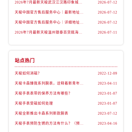
安徽省宿州市埇桥区人民中路售后服务中心（需提前预约）
2026年7月最新天梭武汉江汉路印象城维修保养服务电话
2026-07-12
安徽省铜陵市铜官区石城大道售后服务中心（需提前预约）
天梭中国官方售后服务中心｜最新地址及官方客服热线权威信息通告（2026年7月最新）
2026-07-12
安徽省芜湖市镜湖区中山路步行街售后服务中心（需提前预约）
天梭中国官方售后服务中心｜详细地址与售后热线权威信息通知（2026年7月最新）
2026-07-12
安徽省宣城市宣州区叠嶂西路售后服务中心（需提前预约）
2026年7月最新天梭温州银泰百货瓯海店维修保养服务电话
2026-07-11
福建省龙岩市新罗区九一南路售后服务中心（需提前预约）
福建省南平市建阳区人民西路售后服务中心（需提前预约）
福建省宁德市蕉城区天湖东路售后服务中心（需提前预约）
福建省莆田市城厢区霞林街道荔华东大道售后服务中心（需提前预约）
站点热门
福建省三明市三元区东乾二路售后服务中心（需提前预约）
天梭如何消磁？
2022-12-09
福建省漳州市龙文区步港路售后服务中心（需提前预约）
天梭卡森臻我系列腕表，诠释着新青年的生活态度
2023-04-11
江苏省常州市新北区龙锦路1590号现代传媒中心5号楼10层1008室售后服务中心（需提前预约）
江苏省淮安市清江浦区淮海北路售后服务中心（需提前预约）
天梭手表表带的保养方法有哪些？
2023-01-07
江苏省连云港市海州区通灌北路售后服务中心（需提前预约）
天梭手表受磁如何处理
2023-01-07
江苏省南京市秦淮区中山南路1号南京中心22层22-C1-C3室售后服务中心（需提前预约）
天梭全新推出卡森系列新款腕表
2023-07-12
江苏省宿迁市宿城区西湖路售后服务中心（需提前预约）
天梭手表预防生锈的方法有什么？（预防方法）
2023-04-16
江苏省泰州市海陵区永定东路399号置地商务中心东塔（华润万象城）17层1706室售后服务中心（需提前预约）