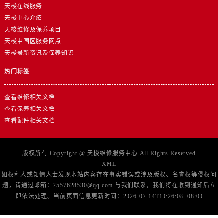
广东省广州市天河区天河路230号万菱汇国际中心A塔7层704室售后服务中心（需提前预约）
天梭在线服务
广东省广州市越秀区环市东路371-375号世界贸易中心大厦南塔15层1507室售后服务中心（需提前预约）
天梭中心介绍
天梭维修及保养项目
广东省河源市源城区越王大道售后服务中心（需提前预约）
天梭中国区服务网点
广东省惠州市惠城区江北文昌一路7号华贸大厦1座30层3005室售后服务中心（需提前预约）
天梭最新资讯及保养知识
广东省江门市蓬江区广场西路售后服务中心（需提前预约）
广东省揭阳市榕城进贤门步行街售后服务中心（需提前预约）
热门标签
广东省茂名市电白区水东街道迎宾大道售后服务中心（需提前预约）
查看维修相关文档
广东省梅州市梅江区金燕大道售后服务中心（需提前预约）
查看保养相关文档
广东省清远市清城区湖西路售后服务中心（需提前预约）
查看配件相关文档
广东省汕头市龙湖区长平路售后服务中心（需提前预约）
广东省汕尾市城区香洲街道园林社区翠园街售后服务中心（需提前预约）
广东省韶关市武江区芙蓉新区与老城中心交汇处售后服务中心（需提前预约）
版权所有 Copyright @
天梭维修服务中心
All Rights Reserved
XML
广东省深圳市罗湖区深南东路5001号华润大厦17层1701室售后服务中心（需提前预约）
如权利人或知情人士发现本站内容存在事实错误或涉及版权、名誉权等侵权问
广东省阳江市江城区东风一路售后服务中心（需提前预约）
题，请通过邮箱：2557628530@qq.com 与我们联系，我们将在收到通知后立
广东省云浮市云城区金山路售后服务中心（需提前预约）
即依法处理。当前页面信息更新时间：2026-07-14T10:26:08+08:00
广东省湛江市赤坎区观海北路售后服务中心（需提前预约）