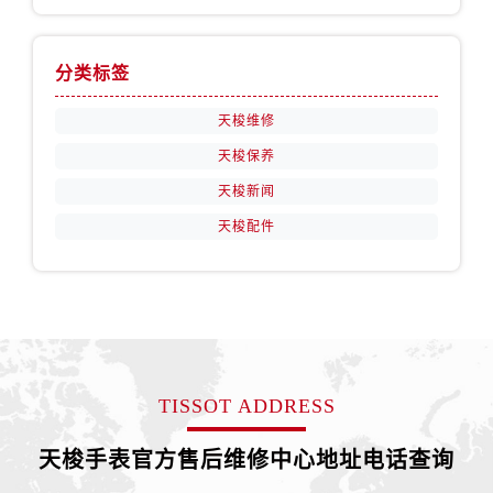
江苏省徐州市鼓楼区淮海东路29号苏宁广场IFC国际金融中心35层3508室售后服务中心（需提前预约）
江苏省盐城市盐都区世纪大道5号盐城金融城写字楼1号楼16层1604室售后服务中心（需提前预约）
江苏省扬州市邗江区国展路29号星耀天地写字楼1号楼18层1803室售后服务中心（需提前预约）
分类标签
江苏省镇江市京口区中山东路售后服务中心（需提前预约）
天梭维修
江西省抚州市临川区赣东大道售后服务中心（需提前预约）
天梭保养
江西省赣州市章贡区文清路售后服务中心（需提前预约）
天梭新闻
江西省吉安市吉州区井冈山大道售后服务中心（需提前预约）
江西省景德镇市珠山区珠山中路售后服务中心（需提前预约）
天梭配件
江西省九江市浔阳区浔阳路售后服务中心（需提前预约）
江西省南昌市红谷滩新区红谷中大道998号绿地双子塔（中央广场）A1座办公楼14层1407室售后服务中心（需提前预约）
江西省萍乡市安源区萍安北大道与康庄路交叉口售后服务中心（需提前预约）
江西省上饶市信州区滨江西路售后服务中心（需提前预约）
江西省新余市渝水区北湖西路售后服务中心（需提前预约）
TISSOT ADDRESS
江西省宜春市袁州区中山中路售后服务中心（需提前预约）
江西省鹰潭市月湖区胜利东路售后服务中心（需提前预约）
天梭手表官方售后维修中心地址电话查询
山东省德州市德城区东风中路售后服务中心（需提前预约）