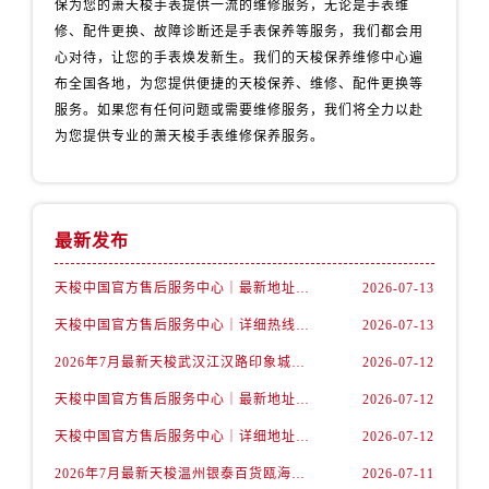
保为您的萧天梭手表提供一流的维修服务，无论是手表维
辽宁省丹东市振兴区七经街售后服务中心（需提前预约）
修、配件更换、故障诊断还是手表保养等服务，我们都会用
辽宁省抚顺市新抚区东一路售后服务中心（需提前预约）
心对待，让您的手表焕发新生。我们的天梭保养维修中心遍
辽宁省阜新市海州区解放大街售后服务中心（需提前预约）
布全国各地，为您提供便捷的天梭保养、维修、配件更换等
辽宁省葫芦岛市连山区中央路售后服务中心（需提前预约）
服务。如果您有任何问题或需要维修服务，我们将全力以赴
辽宁省锦州市古塔区中央大街售后服务中心（需提前预约）
为您提供专业的萧天梭手表维修保养服务。
辽宁省辽阳市白塔区新运大街售后服务中心（需提前预约）
辽宁省盘锦市兴隆台区石油大街售后服务中心（需提前预约）
辽宁省铁岭市银州区南马路售后服务中心（需提前预约）
最新发布
辽宁省营口市站前区市府路与渤海大街交叉口售后服务中心（需提前预约）
辽宁省沈阳市沈河区中街路137号亨得利名表维修授权店1楼售后服务中心（需提前预约）
天梭中国官方售后服务中心｜最新地址与24小时服务电话权威信息通告（2026年7月最新）
2026-07-13
辽宁省沈阳市沈河区中街路83号亨得利名表维修授权店1楼售后服务中心（需提前预约）
天梭中国官方售后服务中心｜详细热线电话及全部网点地址权威信息通知（2026年7月最新）
2026-07-13
北京市朝阳区建国门外大街甲6号华熙国际中心D座11层1102室售后服务中心（需提前预约）
2026年7月最新天梭武汉江汉路印象城维修保养服务电话
2026-07-12
北京市东城区东长安街1号王府井东方广场W3座6层602室售后服务中心（需提前预约）
天梭中国官方售后服务中心｜最新地址及官方客服热线权威信息通告（2026年7月最新）
2026-07-12
河北省保定市竞秀区朝阳北大街北国先天下售后服务中心（需提前预约）
内蒙古自治区阿拉善盟市左旗土尔扈特大街售后服务中心（需提前预约）
天梭中国官方售后服务中心｜详细地址与售后热线权威信息通知（2026年7月最新）
2026-07-12
内蒙古自治区巴彦淖尔市临河区新华街售后服务中心（需提前预约）
2026年7月最新天梭温州银泰百货瓯海店维修保养服务电话
2026-07-11