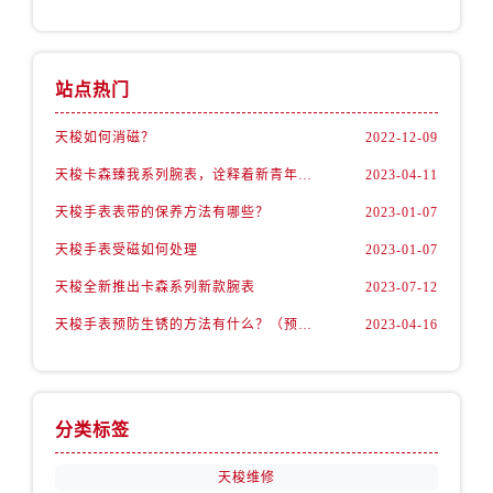
内蒙古自治区包头市青山区幸福路甲3号王府井百货名表维修售后服务中心（需提前预约）
内蒙古自治区赤峰市红山区哈达街售后服务中心（需提前预约）
内蒙古自治区鄂尔多斯市东胜区伊金霍洛街售后服务中心（需提前预约）
站点热门
内蒙古自治区呼伦贝尔市海拉尔区中央街售后服务中心（需提前预约）
内蒙古自治区通辽市科尔沁区明仁大街售后服务中心（需提前预约）
天梭如何消磁？
2022-12-09
内蒙古自治区乌海市海勃湾区人民南路售后服务中心（需提前预约）
天梭卡森臻我系列腕表，诠释着新青年的生活态度
2023-04-11
内蒙古自治区乌兰察布市集宁区恩和大街售后服务中心（需提前预约）
天梭手表表带的保养方法有哪些？
2023-01-07
内蒙古自治区锡林郭勒盟市锡林浩特市光明街与额尔敦路交叉口售后服务中心（需提前预约）
天梭手表受磁如何处理
2023-01-07
内蒙古自治区兴安盟市乌兰浩特市兴安大街售后服务中心（需提前预约）
山西省大同市平城区迎宾街售后服务中心（需提前预约）
天梭全新推出卡森系列新款腕表
2023-07-12
山西省晋城市城区黄华街售后服务中心（需提前预约）
天梭手表预防生锈的方法有什么？（预防方法）
2023-04-16
山西省晋中市榆次区顺城街售后服务中心（需提前预约）
山西省临汾市尧都区解放路售后服务中心（需提前预约）
山西省吕梁市离石区永宁中路与建设街交叉口售后服务中心（需提前预约）
分类标签
山西省朔州市朔城区怡西路与鄯阳西街交汇处售后服务中心（需提前预约）
山西省忻州市忻府区和平东街与七一南路交叉口售后服务中心（需提前预约）
天梭维修