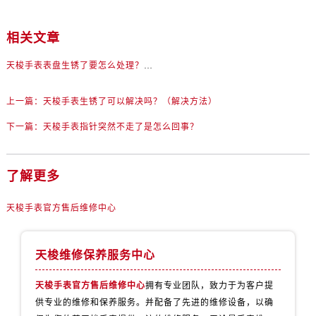
黑龙江省齐齐哈尔市龙沙区龙华路售后服务中心（需提前预约）
黑龙江省双鸭山市尖山区新兴大街售后服务中心（需提前预约）
相关文章
黑龙江省绥化市北林区新华街与康庄路交叉口售后服务中心（需提前预约）
黑龙江省伊春市伊美区通河路售后服务中心（需提前预约）
天梭手表表盘生锈了要怎么处理？（处理方法）
吉林省白城市洮北区明仁南街售后服务中心（需提前预约）
上一篇：
天梭手表生锈了可以解决吗？（解决方法）
吉林省白山市浑江区浑江大街售后服务中心（需提前预约）
吉林省吉林市船营区河南街售后服务中心（需提前预约）
下一篇：
天梭手表指针突然不走了是怎么回事？
吉林省辽源市龙山区人民大街售后服务中心（需提前预约）
吉林省梅河口市新华街道梅河大街售后服务中心（需提前预约）
了解更多
吉林省四平市铁东区紫气大路与南九经街交汇处售后服务中心（需提前预约）
吉林省松原市宁江区五环大街售后服务中心（需提前预约）
天梭手表官方售后维修中心
吉林省通化市东昌区环通乡江南大街售后服务中心（需提前预约）
吉林省延边市延吉市解放路售后服务中心（需提前预约）
天梭维修保养服务中心
辽宁省鞍山市铁东区站前街售后服务中心（需提前预约）
辽宁省本溪市平山区胜利路售后服务中心（需提前预约）
天梭手表官方售后维修中心
拥有专业团队，致力于为客户提
辽宁省朝阳市双塔区新华路售后服务中心（需提前预约）
供专业的维修和保养服务。并配备了先进的维修设备，以确