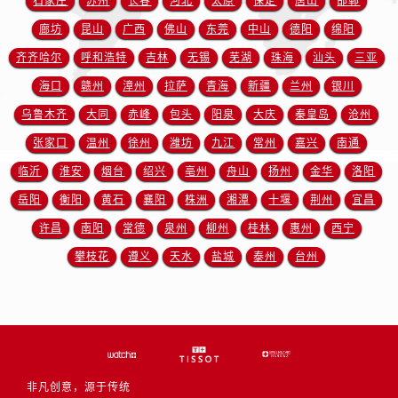
石家庄
苏州
长春
河北
太原
保定
唐山
邯郸
安徽省宿州市埇桥区人民中路售后服务中心（需提前预约）
廊坊
昆山
广西
佛山
东莞
中山
德阳
绵阳
安徽省铜陵市铜官区石城大道售后服务中心（需提前预约）
安徽省芜湖市镜湖区中山路步行街售后服务中心（需提前预约）
齐齐哈尔
呼和浩特
吉林
无锡
芜湖
珠海
汕头
三亚
安徽省宣城市宣州区叠嶂西路售后服务中心（需提前预约）
海口
赣州
漳州
拉萨
青海
新疆
兰州
银川
福建省龙岩市新罗区九一南路售后服务中心（需提前预约）
乌鲁木齐
大同
赤峰
包头
阳泉
大庆
秦皇岛
沧州
福建省南平市建阳区人民西路售后服务中心（需提前预约）
张家口
温州
徐州
潍坊
九江
常州
嘉兴
南通
福建省宁德市蕉城区天湖东路售后服务中心（需提前预约）
临沂
淮安
烟台
绍兴
亳州
舟山
扬州
金华
洛阳
福建省莆田市城厢区霞林街道荔华东大道售后服务中心（需提前预约）
岳阳
衡阳
黄石
襄阳
株洲
湘潭
十堰
荆州
宜昌
福建省三明市三元区东乾二路售后服务中心（需提前预约）
许昌
南阳
常德
泉州
柳州
桂林
惠州
西宁
福建省漳州市龙文区步港路售后服务中心（需提前预约）
江苏省常州市新北区龙锦路1590号现代传媒中心5号楼10层1008室售后服务中心（需提前预约）
攀枝花
遵义
天水
盐城
泰州
台州
江苏省淮安市清江浦区淮海北路售后服务中心（需提前预约）
江苏省连云港市海州区通灌北路售后服务中心（需提前预约）
江苏省南京市秦淮区中山南路1号南京中心22层22-C1-C3室售后服务中心（需提前预约）
江苏省宿迁市宿城区西湖路售后服务中心（需提前预约）
江苏省泰州市海陵区永定东路399号置地商务中心东塔（华润万象城）17层1706室售后服务中心（需提前预约）
非凡创意，源于传统