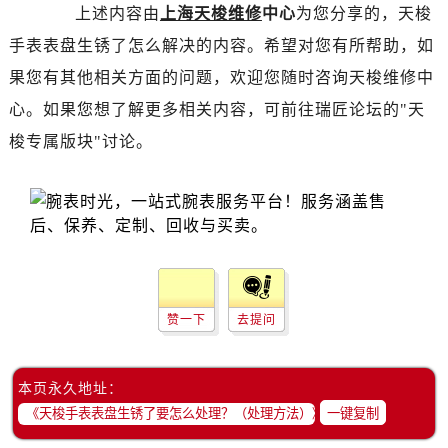
昆明市盘龙区北京路928号同德昆明广场写字楼10层06室（需提前预约）
上述内容由
上海天梭维修
中心
为您分享的，天梭
石家庄市长安区中山东路39号勒泰中心写字楼B座13层07室（需提前预约）
手表表盘生锈了怎么解决的内容。希望对您有所帮助，如
西安市碑林区南关正街88号华侨城长安国际中心E座6楼10室（需提前预约）
果您有其他相关方面的问题，欢迎您随时咨询天梭维修中
海口市龙华区金贸东路5号海口华润大厦B座17层1707室（需提前预约）
心。如果您想了解更多相关内容，可前往瑞匠论坛的"天
唐山市路南区新华东道100号万达广场写字楼A座10层1002室（需提前预约）
梭专属版块"讨论。
台州市椒江区东海大道1800号腾达中心东1幢20楼2002室（需提前预约）
内蒙古自治区呼和浩特市玉泉区大学西街70号华润万象城写字楼（鄂尔多斯大厦）23层2326室（需提前预约）
甘肃省兰州市七里河区西津西路16号兰州中心写字楼21层2102室（需提前预约）
重庆市解放碑渝中区民权路28号英利国际金融中心写字楼20层01室（需提前预约）
黑龙江省大庆市萨尔图区会战大街售后服务中心（需提前预约）
黑龙江省鹤岗市向阳区红军路售后服务中心（需提前预约）
黑龙江省黑河市爱辉区中央街售后服务中心（需提前预约）
赞一下
去提问
黑龙江省鸡西市鸡冠区红军路售后服务中心（需提前预约）
黑龙江省佳木斯市向阳区长安路售后服务中心（需提前预约）
本页永久地址：
黑龙江省牡丹江市东安区太平路售后服务中心（需提前预约）
一键复制
黑龙江省七台河市桃山区大同街售后服务中心（需提前预约）