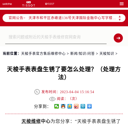
北京市东城区东长安街1号东方广场写字楼W3座6层602室（需提前预约）

北京市朝阳区建国门外大街甲6号华熙国际中心写字楼D座11层1102室（需提前预约）
▲
官网公告>
天津市和平区赤峰道136号天津国际金融中心写字楼26层2603室（需提前预约）
▼
上海市徐汇区虹桥路3号港汇中心写字楼2座37层3705室（需提前预约）
上海市黄浦区南京东路299号宏伊国际广场写字楼8层806室（需提前预约）
南京市秦淮区中山南路1号（新街口）南京中心写字楼22层C1-1室（需提前预约）
常州市新北区龙锦路1590号现代传媒中心写字楼5号楼10层1008室（需提前预约）
当前位置：
天梭手表官方售后维修中心
>
新闻/知识/问答
>
天梭知识
>
徐州市鼓楼区淮海东路29号苏宁广场IFC国际金融中心写字楼35层3508室（需提前预约）
扬州市邗江区国展路29号星耀天地写字楼1号楼18层1803室（需提前预约）
天梭手表表盘生锈了要怎么处理？（处理方
盐城市盐都区世纪大道5号盐城金融城写字楼1号楼16层1604室（需提前预约）
法）
泰州市海陵区永定东路399号置地商务中心东塔写字楼（华润万象城）17层1706室（需提前预约）
宁波市江北区大闸南路500号来福士广场办公楼20层2009室（需提前预约）
发布时间：2023-04-04 15:16:54
杭州市上城区钱江路1366号华润大厦写字楼A座5层503-5室（需提前预约）
阅读：（
次）
金华市金东区东市南街777号金华万达广场写字楼4号楼22层2209室（需提前预约）
分享到：
绍兴市越城区胜利东路379号世茂天际中心写字楼8层805室（需提前预约）
天梭维修
中心
为您分享：“天梭手表表盘生锈了
嘉兴市南湖区广益路705号嘉兴世界贸易中心写字楼A座13层1304室（需提前预约）