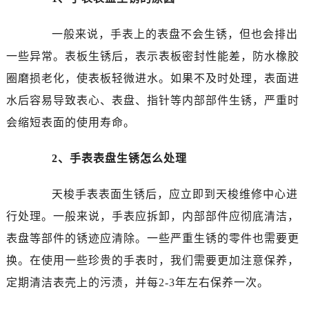
温州市鹿城区锦绣路1067号置信广场10层1015室（需提前预约）
哈尔滨市道里区友谊西路600号富力中心T2座写字楼29层03室（需提前预约）
一般来说，手表上的表盘不会生锈，但也会排出
大连市中山区人民路15号国际金融大厦7层G室（需提前预约）
一些异常。表板生锈后，表示表板密封性能差，防水橡胶
佛山市禅城区季华五路57号万科金融中心C座12层1205室（需提前预约）
圈磨损老化，使表板轻微进水。如果不及时处理，表面进
东莞市东城街道鸿福东路1号民盈国贸中心T1写字楼9层907室（需提前预约）
水后容易导致表心、表盘、指针等内部部件生锈，严重时
无锡市梁溪区人民中路139号恒隆广场写字楼1座11层1104室（需提前预约）
南通市崇川区工农路57号圆融广场写字楼16层1603室（需提前预约）
会缩短表面的使用寿命。
苏州市苏州工业园区星港街199号苏州中心办公楼C座22层08室（需提前预约）
2、手表表盘生锈怎么处理
武汉市江汉区解放大道686号世界贸易大厦38层09室（需提前预约）
南宁市青秀区金湖路59号地王大厦12楼1224室（需提前预约）
天梭手表表面生锈后，应立即到天梭维修中心进
合肥市蜀山区潜山路111号万象城华润大厦B座12楼03室（需提前预约）
行处理。一般来说，手表应拆卸，内部部件应彻底清洁，
泉州市丰泽区宝洲路729号浦西万达中心写字楼A座7楼709室（需提前预约）
青岛市南区山东路6号华润大厦B座22层04室（需提前预约）
表盘等部件的锈迹应清除。一些严重生锈的零件也需要更
烟台市芝罘区胜利路139号万达金融中心A座907室（需提前预约）
换。在使用一些珍贵的手表时，我们需要更加注意保养，
长春市朝阳区西安大路727号中银大厦A座(旺进大厦)18层09室（需提前预约）
定期清洁表壳上的污渍，并每2-3年左右保养一次。
贵阳市南明区都司高架桥路33号亨特国际金融中心14楼14D（需提前预约）