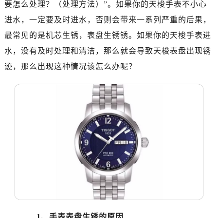
要怎么处理？（处理方法）”。如果你的天梭手表不小心
南昌市红谷滩新区红谷中大道998号绿地双子塔（中央广场）A1座办公楼14层07室（需提前预约）
济南市历下区经十路11111号华润中心写字楼（万象城）15层1508室（需提前预约）
进水，一定要及时进水，否则会带来一系列严重的后果，
广州市天河区天河路230号万菱汇国际中心写字楼A塔7层704室（需提前预约）
最常见的是机芯生锈，表盘生锈锈。如果你的天梭手表进
广州市越秀区环市东路371-375号世界贸易中心大厦南塔写字楼15层07室（需提前预约）
水，没有及时处理和清洁，那么就会导致天梭表盘出现锈
深圳市罗湖区深南东路5001号华润大厦写字楼17层1701室（需提前预约）
迹，那么出现这种情况该怎么办呢？
惠州市惠城区江北文昌一路7号华贸大厦写字楼1座30层05室（需提前预约）
厦门市思明区湖滨东路95号华润大厦写字楼B座11层1104室（需提前预约）
福州市鼓楼区五四路128-1号恒力城写字楼15层03室（需提前预约）
成都市锦江区人民东路6号SAC东原中心写字楼24层2406B室（需提前预约）
重庆市江北区观音桥步行街2号融恒时代广场写字楼9层902室（需提前预约）
长沙市芙蓉区定王台街道建湘路393号世茂环球金融中心写字楼（芙蓉广场）10层13室（需提前预约）
郑州市二七区铭功路10号华润大厦写字楼29层2905室（需提前预约）
太原市迎泽区解放路15号亨得利名表服务中心（品牌授权店）3层整层（需提前预约）
沈阳市沈河区中街路137号亨得利名表服务中心（品牌授权店）1层整层（需提前预约）
沈阳市沈河区中街路83号亨得利名表服务中心（品牌授权店）1层整层（需提前预约）
乌鲁木齐市天山区红山路26号时代广场（CCMALL）C座17层17-B（需提前预约）
1、手表表盘生锈的原因