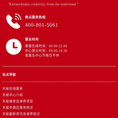
江苏省徐州市鼓楼区淮海东路29号苏宁广场IFC国际金融中心35层3508室售后服务中心（需提前预约）
"Extraordinary creativity, from the traditional.”
江苏省盐城市盐都区世纪大道5号盐城金融城写字楼1号楼16层1604室售后服务中心（需提前预约）
江苏省扬州市邗江区国展路29号星耀天地写字楼1号楼18层1803室售后服务中心（需提前预约）
网点服务热线
400-801-5061
江苏省镇江市京口区中山东路售后服务中心（需提前预约）
江西省抚州市临川区赣东大道售后服务中心（需提前预约）
江西省赣州市章贡区文清路售后服务中心（需提前预约）
营业时间
江西省吉安市吉州区井冈山大道售后服务中心（需提前预约）
客服在线时间：08:00-22:00
中心营业时间：09:00-19:30
江西省景德镇市珠山区珠山中路售后服务中心（需提前预约）
客服及中心节假日不休
江西省九江市浔阳区浔阳路售后服务中心（需提前预约）
江西省南昌市红谷滩新区红谷中大道998号绿地双子塔（中央广场）A1座办公楼14层1407室售后服务中心（需提前预约）
站点导航
江西省萍乡市安源区萍安北大道与康庄路交叉口售后服务中心（需提前预约）
江西省上饶市信州区滨江西路售后服务中心（需提前预约）
天梭在线服务
江西省新余市渝水区北湖西路售后服务中心（需提前预约）
天梭中心介绍
江西省宜春市袁州区中山中路售后服务中心（需提前预约）
天梭维修及保养项目
江西省鹰潭市月湖区胜利东路售后服务中心（需提前预约）
天梭中国区服务网点
山东省德州市德城区东风中路售后服务中心（需提前预约）
天梭最新资讯及保养知识