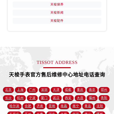
山西省阳泉市郊区平阳东街与新城大道交叉口售后服务中心（需提前预约）
天梭保养
山西省运城市盐湖区河东街售后服务中心（需提前预约）
天梭新闻
山西省长治市潞州区英雄中路售后服务中心（需提前预约）
天梭配件
山西省太原市迎泽区迎泽街道解放路15号亨得利名表维修授权店3楼售后服务中心（需提前预约）
天津市和平区赤峰道136号天津国际金融中心26层2603室售后服务中心（需提前预约）
安徽省安庆市迎江区人民路售后服务中心（需提前预约）
安徽省蚌埠市蚌山区淮河路售后服务中心（需提前预约）
安徽省亳州市谯城区魏武大道售后服务中心（需提前预约）
安徽省池州市贵池区长江路售后服务中心（需提前预约）
TISSOT ADDRESS
安徽省滁州市琅琊区南谯北路售后服务中心（需提前预约）
安徽省阜阳市颍州区颍州北路售后服务中心（需提前预约）
天梭手表官方售后维修中心地址电话查询
安徽省淮北市相山区淮海路售后服务中心（需提前预约）
安徽省淮南市田家庵区国庆中路售后服务中心（需提前预约）
北京
上海
广州
深圳
天津
成都
重庆
南京
郑州
安徽省黄山市屯溪区黄山西路售后服务中心（需提前预约）
长沙
杭州
宁波
厦门
武汉
西安
大连
福州
贵阳
安徽省六安市金安区解放中路售后服务中心（需提前预约）
哈尔滨
合肥
济南
昆明
南昌
南宁
青岛
沈阳
安徽省马鞍山市雨山区湖南西路售后服务中心（需提前预约）