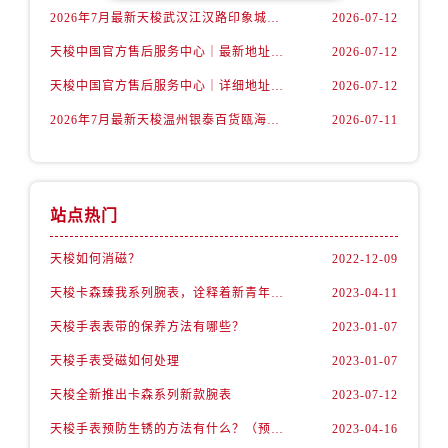
内蒙古自治区锡林郭勒盟市锡林浩特市光明街与额尔敦路交叉口售后服务中心（需提前预约）
2026年7月最新天梭武汉江汉路印象城维修保养服务电话
2026-07-12
内蒙古自治区兴安盟市乌兰浩特市兴安大街售后服务中心（需提前预约）
天梭中国官方售后服务中心｜最新地址及官方客服热线权威信息通告（2026年7月最新）
2026-07-12
山西省大同市平城区迎宾街售后服务中心（需提前预约）
天梭中国官方售后服务中心｜详细地址与售后热线权威信息通知（2026年7月最新）
2026-07-12
山西省晋城市城区黄华街售后服务中心（需提前预约）
山西省晋中市榆次区顺城街售后服务中心（需提前预约）
2026年7月最新天梭温州银泰百货瓯海店维修保养服务电话
2026-07-11
山西省临汾市尧都区解放路售后服务中心（需提前预约）
山西省吕梁市离石区永宁中路与建设街交叉口售后服务中心（需提前预约）
山西省朔州市朔城区怡西路与鄯阳西街交汇处售后服务中心（需提前预约）
站点热门
山西省忻州市忻府区和平东街与七一南路交叉口售后服务中心（需提前预约）
天梭如何消磁？
2022-12-09
山西省阳泉市郊区平阳东街与新城大道交叉口售后服务中心（需提前预约）
山西省运城市盐湖区河东街售后服务中心（需提前预约）
天梭卡森臻我系列腕表，诠释着新青年的生活态度
2023-04-11
山西省长治市潞州区英雄中路售后服务中心（需提前预约）
天梭手表表带的保养方法有哪些？
2023-01-07
山西省太原市迎泽区迎泽街道解放路15号亨得利名表维修授权店3楼售后服务中心（需提前预约）
天梭手表受磁如何处理
2023-01-07
天津市和平区赤峰道136号天津国际金融中心26层2603室售后服务中心（需提前预约）
天梭全新推出卡森系列新款腕表
2023-07-12
安徽省安庆市迎江区人民路售后服务中心（需提前预约）
安徽省蚌埠市蚌山区淮河路售后服务中心（需提前预约）
天梭手表预防生锈的方法有什么？（预防方法）
2023-04-16