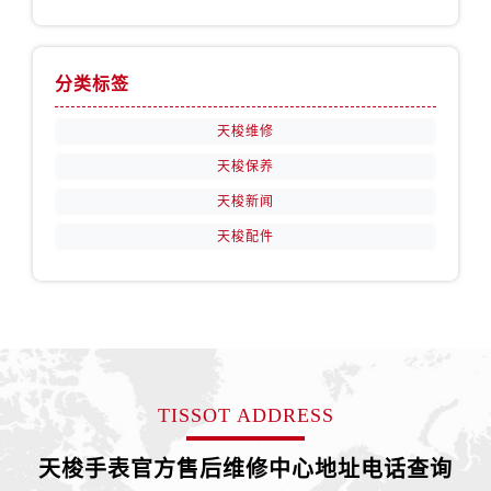
安徽省亳州市谯城区魏武大道售后服务中心（需提前预约）
安徽省池州市贵池区长江路售后服务中心（需提前预约）
安徽省滁州市琅琊区南谯北路售后服务中心（需提前预约）
分类标签
安徽省阜阳市颍州区颍州北路售后服务中心（需提前预约）
安徽省淮北市相山区淮海路售后服务中心（需提前预约）
天梭维修
安徽省淮南市田家庵区国庆中路售后服务中心（需提前预约）
天梭保养
安徽省黄山市屯溪区黄山西路售后服务中心（需提前预约）
天梭新闻
安徽省六安市金安区解放中路售后服务中心（需提前预约）
天梭配件
安徽省马鞍山市雨山区湖南西路售后服务中心（需提前预约）
安徽省宿州市埇桥区人民中路售后服务中心（需提前预约）
安徽省铜陵市铜官区石城大道售后服务中心（需提前预约）
安徽省芜湖市镜湖区中山路步行街售后服务中心（需提前预约）
安徽省宣城市宣州区叠嶂西路售后服务中心（需提前预约）
福建省龙岩市新罗区九一南路售后服务中心（需提前预约）
TISSOT ADDRESS
福建省南平市建阳区人民西路售后服务中心（需提前预约）
天梭手表官方售后维修中心地址电话查询
福建省宁德市蕉城区天湖东路售后服务中心（需提前预约）