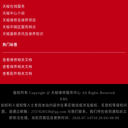
山东省威海市环翠区新威海路89号振华商厦一楼名表维修售后服务中心（需提前预约）
天梭在线服务
山东省潍坊市奎文区东风东街售后服务中心（需提前预约）
天梭中心介绍
山东省枣庄市滕州市北辛路与善国路交叉口售后服务中心（需提前预约）
天梭维修及保养项目
山东省淄博市张店区金晶大道售后服务中心（需提前预约）
天梭中国区服务网点
天梭最新资讯及保养知识
上海市黄浦区南京东路299号宏伊国际广场写字楼8层806室售后服务中心（需提前预约）
上海市徐汇区虹桥路3号港汇中心2座37层3705室售后服务中心（需提前预约）
热门标签
浙江省杭州市上城区钱江路1366号华润大厦A座5层503-5室售后服务中心（需提前预约）
浙江省湖州市吴兴区劳动路售后服务中心（需提前预约）
查看维修相关文档
浙江省嘉兴市南湖区广益路705号嘉兴世界贸易中心A座13层1304室售后服务中心（需提前预约）
查看保养相关文档
查看配件相关文档
浙江省金华市金东区东市南街777号金华万达广场4号楼22楼2209室售后服务中心（需提前预约）
浙江省丽水市莲都区解放街售后服务中心（需提前预约）
浙江省宁波市江北区大闸南路500号来福士广场办公楼20层2009室售后服务中心（需提前预约）
版权所有 Copyright @
天梭维修服务中心
All Rights Reserved
浙江省衢州市柯城区上街售后服务中心（需提前预约）
XML
如权利人或知情人士发现本站内容存在事实错误或涉及版权、名誉权等侵权问
浙江省绍兴市越城区胜利东路379号世茂天际中心写字楼8层805室售后服务中心（需提前预约）
题，请通过邮箱：2557628530@qq.com 与我们联系，我们将在收到通知后立
浙江省舟山市定海区解放东路售后服务中心（需提前预约）
即依法处理。当前页面信息更新时间：2026-07-14T10:26:04+08:00
澳门特别行政区大堂区议事亭前地（新马路）售后服务中心（需提前预约）