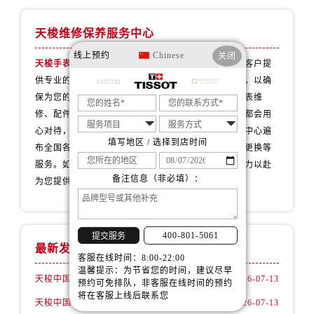
辽宁省铁岭市银州区南马路售后服务中心（需提前预约）
辽宁省营口市站前区市府路与渤海大街交叉口售后服务中心（需提前预约）
天梭维修保养服务中心
辽宁省沈阳市沈河区中街路137号亨得利名表维修授权店1楼售后服务中心（需提前预约）
线上预约
Chinese
关闭
天梭手表官方售后维修中心
拥有专业团队，致力于为客户提
辽宁省沈阳市沈河区中街路83号亨得利名表维修授权店1楼售后服务中心（需提前预约）
供专业的维修和保养服务。并配备了先进的维修设备，以确
北京市朝阳区建国门外大街甲6号华熙国际中心D座11层1102室售后服务中心（需提前预约）
保为您的萧天梭手表提供一流的维修服务，无论是手表维
北京市东城区东长安街1号王府井东方广场W3座6层602室售后服务中心（需提前预约）
修、配件更换、故障诊断还是手表保养等服务，我们都会用
河北省保定市竞秀区朝阳北大街北国先天下售后服务中心（需提前预约）
心对待，让您的手表焕发新生。我们的天梭保养维修中心遍
内蒙古自治区阿拉善盟市左旗土尔扈特大街售后服务中心（需提前预约）
填写地区 / 选择到店时间
布全国各地，为您提供便捷的天梭保养、维修、配件更换等
内蒙古自治区巴彦淖尔市临河区新华街售后服务中心（需提前预约）
服务。如果您有任何问题或需要维修服务，我们将全力以赴
备注信息（非必填）：
为您提供专业的萧天梭手表维修保养服务。
内蒙古自治区包头市青山区幸福路甲3号王府井百货名表维修售后服务中心（需提前预约）
内蒙古自治区赤峰市红山区哈达街售后服务中心（需提前预约）
内蒙古自治区鄂尔多斯市东胜区伊金霍洛街售后服务中心（需提前预约）
400-801-5061
提交服务
内蒙古自治区呼伦贝尔市海拉尔区中央街售后服务中心（需提前预约）
最新发布
客服在线时间：8:00-22:00
内蒙古自治区通辽市科尔沁区明仁大街售后服务中心（需提前预约）
温馨提示：为节省您的时间，建议尽早
天梭中国官方售后服务中心｜最新地址与24小时服务电话权威信息通告（2026年7月最新）
2026-07-13
内蒙古自治区乌海市海勃湾区人民南路售后服务中心（需提前预约）
预约可免排队，非客服在线时间的预约
将在客服上线后联系您
内蒙古自治区乌兰察布市集宁区恩和大街售后服务中心（需提前预约）
天梭中国官方售后服务中心｜详细热线电话及全部网点地址权威信息通知（2026年7月最新）
2026-07-13