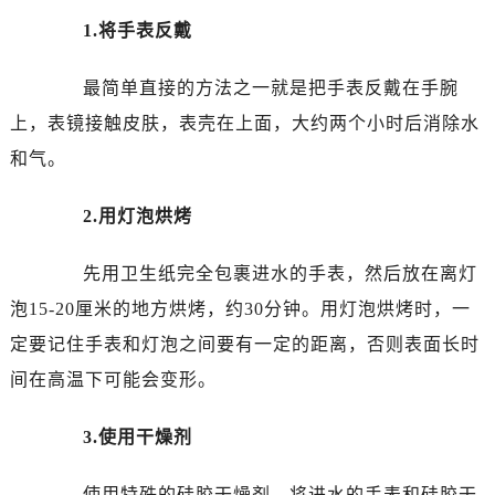
苏州市苏州工业园区星港街199号苏州中心办公楼C座22层08室（需提前预约）
1.将手表反戴
武汉市江汉区解放大道686号世界贸易大厦38层09室（需提前预约）
南宁市青秀区金湖路59号地王大厦12楼1224室（需提前预约）
最简单直接的方法之一就是把手表反戴在手腕
合肥市蜀山区潜山路111号万象城华润大厦B座12楼03室（需提前预约）
上，表镜接触皮肤，表壳在上面，大约两个小时后消除水
泉州市丰泽区宝洲路729号浦西万达中心写字楼A座7楼709室（需提前预约）
和气。
青岛市南区山东路6号华润大厦B座22层04室（需提前预约）
烟台市芝罘区胜利路139号万达金融中心A座907室（需提前预约）
2.用灯泡烘烤
长春市朝阳区西安大路727号中银大厦A座(旺进大厦)18层09室（需提前预约）
贵阳市南明区都司高架桥路33号亨特国际金融中心14楼14D（需提前预约）
先用卫生纸完全包裹进水的手表，然后放在离灯
昆明市盘龙区北京路928号同德昆明广场写字楼10层06室（需提前预约）
泡15-20厘米的地方烘烤，约30分钟。用灯泡烘烤时，一
石家庄市长安区中山东路39号勒泰中心写字楼B座13层07室（需提前预约）
定要记住手表和灯泡之间要有一定的距离，否则表面长时
西安市碑林区南关正街88号华侨城长安国际中心E座6楼10室（需提前预约）
间在高温下可能会变形。
海口市龙华区金贸东路5号海口华润大厦B座17层1707室（需提前预约）
唐山市路南区新华东道100号万达广场写字楼A座10层1002室（需提前预约）
3.使用干燥剂
台州市椒江区东海大道1800号腾达中心东1幢20楼2002室（需提前预约）
内蒙古自治区呼和浩特市玉泉区大学西街70号华润万象城写字楼（鄂尔多斯大厦）23层2326室（需提前预约）
使用特殊的硅胶干燥剂。将进水的手表和硅胶干