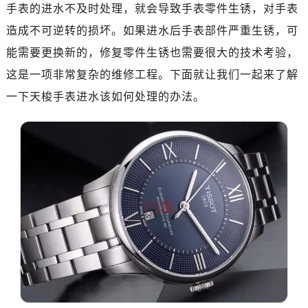
福州市鼓楼区五四路128-1号恒力城写字楼15层03室（需提前预约）
手表的进水不及时处理，就会导致手表零件生锈，对手表
成都市锦江区人民东路6号SAC东原中心写字楼24层2406B室（需提前预约）
造成不可逆转的损坏。如果进水后手表部件严重生锈，可
重庆市江北区观音桥步行街2号融恒时代广场写字楼9层902室（需提前预约）
能需要更换新的，修复零件生锈也需要很大的技术考验，
长沙市芙蓉区定王台街道建湘路393号世茂环球金融中心写字楼（芙蓉广场）10层13室（需提前预约）
这是一项非常复杂的维修工程。下面就让我们一起来了解
郑州市二七区铭功路10号华润大厦写字楼29层2905室（需提前预约）
一下天梭手表进水该如何处理的办法。
太原市迎泽区解放路15号亨得利名表服务中心（品牌授权店）3层整层（需提前预约）
沈阳市沈河区中街路137号亨得利名表服务中心（品牌授权店）1层整层（需提前预约）
沈阳市沈河区中街路83号亨得利名表服务中心（品牌授权店）1层整层（需提前预约）
乌鲁木齐市天山区红山路26号时代广场（CCMALL）C座17层17-B（需提前预约）
温州市鹿城区锦绣路1067号置信广场10层1015室（需提前预约）
哈尔滨市道里区友谊西路600号富力中心T2座写字楼29层03室（需提前预约）
大连市中山区人民路15号国际金融大厦7层G室（需提前预约）
佛山市禅城区季华五路57号万科金融中心C座12层1205室（需提前预约）
东莞市东城街道鸿福东路1号民盈国贸中心T1写字楼9层907室（需提前预约）
无锡市梁溪区人民中路139号恒隆广场写字楼1座11层1104室（需提前预约）
南通市崇川区工农路57号圆融广场写字楼16层1603室（需提前预约）