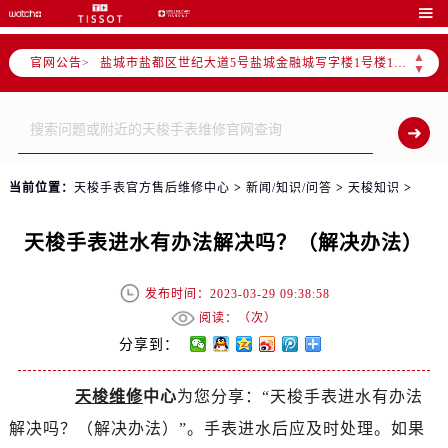
徐州市鼓楼区淮海东路29号苏宁广场IFC国际金融中心写字楼35层3508室（需提前预约）

扬州市邗江区国展路29号星耀天地写字楼1号楼18层1803室（需提前预约）
▲
官网公告>
盐城市盐都区世纪大道5号盐城金融城写字楼1号楼16层1604室（需提前预约）
▼
泰州市海陵区永定东路399号置地商务中心东塔写字楼（华润万象城）17层1706室（需提前预约）
宁波市江北区大闸南路500号来福士广场办公楼20层2009室（需提前预约）
杭州市上城区钱江路1366号华润大厦写字楼A座5层503-5室（需提前预约）
金华市金东区东市南街777号金华万达广场写字楼4号楼22层2209室（需提前预约）
当前位置：
天梭手表官方售后维修中心
>
新闻/知识/问答
>
天梭知识
>
绍兴市越城区胜利东路379号世茂天际中心写字楼8层805室（需提前预约）
嘉兴市南湖区广益路705号嘉兴世界贸易中心写字楼A座13层1304室（需提前预约）
天梭手表进水有办法解决吗？（解决办法）
南昌市红谷滩新区红谷中大道998号绿地双子塔（中央广场）A1座办公楼14层07室（需提前预约）
济南市历下区经十路11111号华润中心写字楼（万象城）15层1508室（需提前预约）
发布时间：2023-03-29 09:38:58
广州市天河区天河路230号万菱汇国际中心写字楼A塔7层704室（需提前预约）
阅读：（
次）
广州市越秀区环市东路371-375号世界贸易中心大厦南塔写字楼15层07室（需提前预约）
分享到：
深圳市罗湖区深南东路5001号华润大厦写字楼17层1701室（需提前预约）
天梭维修
中心
为您分享：“天梭手表进水有办法
惠州市惠城区江北文昌一路7号华贸大厦写字楼1座30层05室（需提前预约）
解决吗？（解决办法）”。手表进水后应及时处理。如果
厦门市思明区湖滨东路95号华润大厦写字楼B座11层1104室（需提前预约）