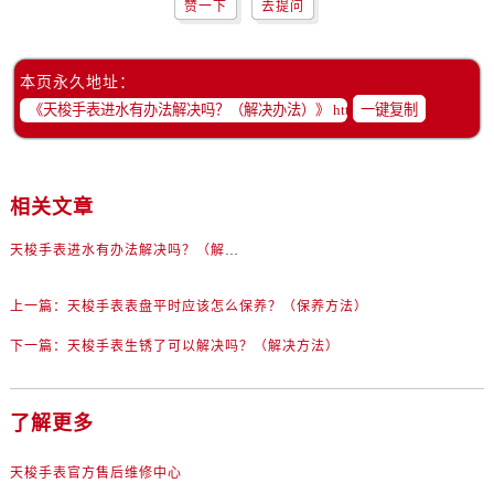
赞一下
去提问
吉林省辽源市龙山区人民大街售后服务中心（需提前预约）
吉林省梅河口市新华街道梅河大街售后服务中心（需提前预约）
吉林省四平市铁东区紫气大路与南九经街交汇处售后服务中心（需提前预约）
本页永久地址：
吉林省松原市宁江区五环大街售后服务中心（需提前预约）
一键复制
吉林省通化市东昌区环通乡江南大街售后服务中心（需提前预约）
吉林省延边市延吉市解放路售后服务中心（需提前预约）
辽宁省鞍山市铁东区站前街售后服务中心（需提前预约）
相关文章
辽宁省本溪市平山区胜利路售后服务中心（需提前预约）
天梭手表进水有办法解决吗？（解决办法）
辽宁省朝阳市双塔区新华路售后服务中心（需提前预约）
辽宁省丹东市振兴区七经街售后服务中心（需提前预约）
上一篇：
天梭手表表盘平时应该怎么保养？（保养方法）
辽宁省抚顺市新抚区东一路售后服务中心（需提前预约）
下一篇：
天梭手表生锈了可以解决吗？（解决方法）
辽宁省阜新市海州区解放大街售后服务中心（需提前预约）
辽宁省葫芦岛市连山区中央路售后服务中心（需提前预约）
辽宁省锦州市古塔区中央大街售后服务中心（需提前预约）
了解更多
辽宁省辽阳市白塔区新运大街售后服务中心（需提前预约）
辽宁省盘锦市兴隆台区石油大街售后服务中心（需提前预约）
天梭手表官方售后维修中心