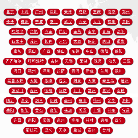
福建省莆田市城厢区霞林街道荔华东大道售后服务中心（需提前预约）
福建省三明市三元区东乾二路售后服务中心（需提前预约）
北京
上海
广州
深圳
天津
成都
重庆
南京
郑州
福建省漳州市龙文区步港路售后服务中心（需提前预约）
长沙
杭州
宁波
厦门
武汉
西安
大连
福州
贵阳
江苏省常州市新北区龙锦路1590号现代传媒中心5号楼10层1008室售后服务中心（需提前预约）
哈尔滨
合肥
济南
昆明
南昌
南宁
青岛
沈阳
江苏省淮安市清江浦区淮海北路售后服务中心（需提前预约）
石家庄
苏州
长春
河北
太原
保定
唐山
邯郸
江苏省连云港市海州区通灌北路售后服务中心（需提前预约）
廊坊
昆山
广西
佛山
东莞
中山
德阳
绵阳
江苏省南京市秦淮区中山南路1号南京中心22层22-C1-C3室售后服务中心（需提前预约）
齐齐哈尔
呼和浩特
吉林
无锡
芜湖
珠海
汕头
三亚
江苏省宿迁市宿城区西湖路售后服务中心（需提前预约）
海口
赣州
漳州
拉萨
青海
新疆
兰州
银川
江苏省泰州市海陵区永定东路399号置地商务中心东塔（华润万象城）17层1706室售后服务中心（需提前预约）
江苏省徐州市鼓楼区淮海东路29号苏宁广场IFC国际金融中心35层3508室售后服务中心（需提前预约）
乌鲁木齐
大同
赤峰
包头
阳泉
大庆
秦皇岛
沧州
江苏省盐城市盐都区世纪大道5号盐城金融城写字楼1号楼16层1604室售后服务中心（需提前预约）
张家口
温州
徐州
潍坊
九江
常州
嘉兴
南通
江苏省扬州市邗江区国展路29号星耀天地写字楼1号楼18层1803室售后服务中心（需提前预约）
临沂
淮安
烟台
绍兴
亳州
舟山
扬州
金华
洛阳
江苏省镇江市京口区中山东路售后服务中心（需提前预约）
岳阳
衡阳
黄石
襄阳
株洲
湘潭
十堰
荆州
宜昌
江西省抚州市临川区赣东大道售后服务中心（需提前预约）
许昌
南阳
常德
泉州
柳州
桂林
惠州
西宁
江西省赣州市章贡区文清路售后服务中心（需提前预约）
攀枝花
遵义
天水
盐城
泰州
台州
江西省吉安市吉州区井冈山大道售后服务中心（需提前预约）