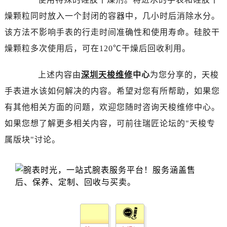
甘肃省兰州市七里河区西津西路16号兰州中心写字楼21层2102室（需提前预约）
燥颗粒同时放入一个封闭的容器中，几小时后消除水分。
重庆市解放碑渝中区民权路28号英利国际金融中心写字楼20层01室（需提前预约）
该方法不影响手表的行走时间准确性和使用寿命。硅胶干
黑龙江省大庆市萨尔图区会战大街售后服务中心（需提前预约）
黑龙江省鹤岗市向阳区红军路售后服务中心（需提前预约）
燥颗粒多次使用后，可在120℃干燥后回收利用。
黑龙江省黑河市爱辉区中央街售后服务中心（需提前预约）
上述内容由
深圳天梭维修
中心
为您分享的，天梭
黑龙江省鸡西市鸡冠区红军路售后服务中心（需提前预约）
黑龙江省佳木斯市向阳区长安路售后服务中心（需提前预约）
手表进水该如何解决的内容。希望对您有所帮助，如果您
黑龙江省牡丹江市东安区太平路售后服务中心（需提前预约）
有其他相关方面的问题，欢迎您随时咨询天梭维修中心。
黑龙江省七台河市桃山区大同街售后服务中心（需提前预约）
如果您想了解更多相关内容，可前往瑞匠论坛的"天梭专
黑龙江省齐齐哈尔市龙沙区龙华路售后服务中心（需提前预约）
属版块"讨论。
黑龙江省双鸭山市尖山区新兴大街售后服务中心（需提前预约）
黑龙江省绥化市北林区新华街与康庄路交叉口售后服务中心（需提前预约）
黑龙江省伊春市伊美区通河路售后服务中心（需提前预约）
吉林省白城市洮北区明仁南街售后服务中心（需提前预约）
吉林省白山市浑江区浑江大街售后服务中心（需提前预约）
吉林省吉林市船营区河南街售后服务中心（需提前预约）