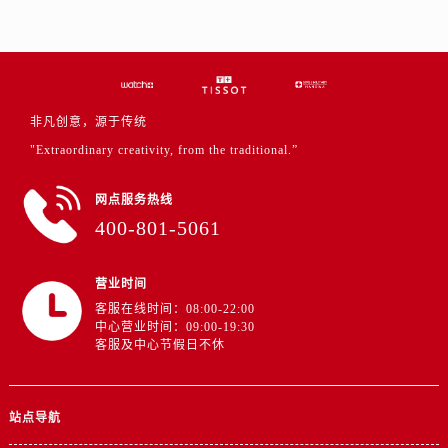
江西省景德镇市珠山区珠山中路售后服务中心（需提前预约）
江西省九江市浔阳区浔阳路售后服务中心（需提前预约）
江西省南昌市红谷滩新区红谷中大道998号绿地双子塔（中央广场）A1座办公楼14层1407室售后服务中心（需提前预约）
江西省萍乡市安源区萍安北大道与康庄路交叉口售后服务中心（需提前预约）
江西省上饶市信州区滨江西路售后服务中心（需提前预约）
非凡创意，源于传统
江西省新余市渝水区北湖西路售后服务中心（需提前预约）
"Extraordinary creativity, from the traditional.”
江西省宜春市袁州区中山中路售后服务中心（需提前预约）
网点服务热线
江西省鹰潭市月湖区胜利东路售后服务中心（需提前预约）
400-801-5061
山东省德州市德城区东风中路售后服务中心（需提前预约）
山东省东营市东营区济南路售后服务中心（需提前预约）
营业时间
山东省济南市历下区经十路11111号华润中心写字楼（万象城）15层1508室售后服务中心（需提前预约）
客服在线时间：08:00-22:00
山东省济宁市任城区太白楼路售后服务中心（需提前预约）
中心营业时间：09:00-19:30
山东省莱芜市文化南路8号银座商城名表维修一楼名表维修售后服务中心（需提前预约）
客服及中心节假日不休
山东省临沂市兰山区解放路售后服务中心（需提前预约）
山东省日照市东港区烟台路售后服务中心（需提前预约）
站点导航
山东省泰安市泰山区财源街道泰山大街售后服务中心（需提前预约）