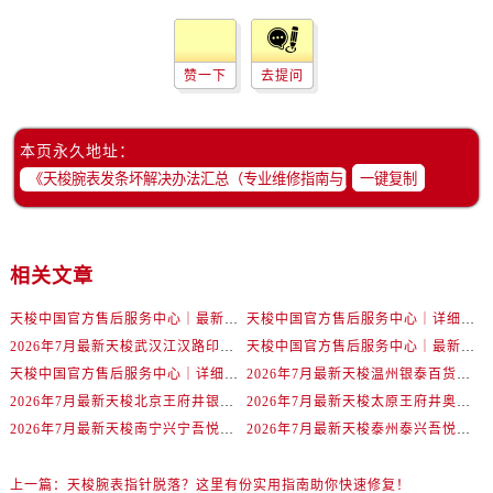
内蒙古自治区包头市青山区幸福路甲3号王府井百货名表维修售后服务中心（需提前预约）
内蒙古自治区赤峰市红山区哈达街售后服务中心（需提前预约）
内蒙古自治区鄂尔多斯市东胜区伊金霍洛街售后服务中心（需提前预约）
赞一下
去提问
内蒙古自治区呼伦贝尔市海拉尔区中央街售后服务中心（需提前预约）
内蒙古自治区通辽市科尔沁区明仁大街售后服务中心（需提前预约）
本页永久地址：
内蒙古自治区乌海市海勃湾区人民南路售后服务中心（需提前预约）
一键复制
内蒙古自治区乌兰察布市集宁区恩和大街售后服务中心（需提前预约）
内蒙古自治区锡林郭勒盟市锡林浩特市光明街与额尔敦路交叉口售后服务中心（需提前预约）
内蒙古自治区兴安盟市乌兰浩特市兴安大街售后服务中心（需提前预约）
相关文章
山西省大同市平城区迎宾街售后服务中心（需提前预约）
山西省晋城市城区黄华街售后服务中心（需提前预约）
天梭中国官方售后服务中心｜最新地址与24小时服务电话权威信息通告（2026年7月最新）
天梭中国官方售后服务中心｜详细热线电话及全部网点地址权威信息通知（2026年7月最新）
2026年7月最新天梭武汉江汉路印象城维修保养服务电话
天梭中国官方售后服务中心｜最新地址及官方客服热线权威信息通告（2026年7月最新）
山西省晋中市榆次区顺城街售后服务中心（需提前预约）
天梭中国官方售后服务中心｜详细地址与售后热线权威信息通知（2026年7月最新）
2026年7月最新天梭温州银泰百货瓯海店维修保养服务电话
山西省临汾市尧都区解放路售后服务中心（需提前预约）
2026年7月最新天梭北京王府井银泰in88维修保养服务电话
2026年7月最新天梭太原王府井奥莱·晋阳里维修保养服务电话
山西省吕梁市离石区永宁中路与建设街交叉口售后服务中心（需提前预约）
2026年7月最新天梭南宁兴宁吾悦广场维修保养服务电话
2026年7月最新天梭泰州泰兴吾悦广场维修保养服务电话
山西省朔州市朔城区怡西路与鄯阳西街交汇处售后服务中心（需提前预约）
山西省忻州市忻府区和平东街与七一南路交叉口售后服务中心（需提前预约）
上一篇：
天梭腕表指针脱落？这里有份实用指南助你快速修复！