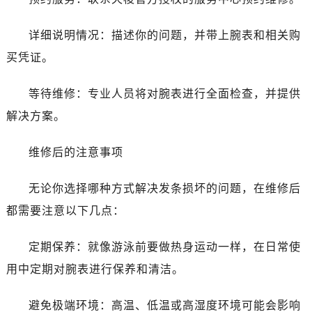
黑龙江省齐齐哈尔市龙沙区龙华路售后服务中心（需提前预约）
黑龙江省双鸭山市尖山区新兴大街售后服务中心（需提前预约）
详细说明情况：描述你的问题，并带上腕表和相关购
黑龙江省绥化市北林区新华街与康庄路交叉口售后服务中心（需提前预约）
买凭证。
黑龙江省伊春市伊美区通河路售后服务中心（需提前预约）
吉林省白城市洮北区明仁南街售后服务中心（需提前预约）
等待维修：专业人员将对腕表进行全面检查，并提供
吉林省白山市浑江区浑江大街售后服务中心（需提前预约）
解决方案。
吉林省吉林市船营区河南街售后服务中心（需提前预约）
吉林省辽源市龙山区人民大街售后服务中心（需提前预约）
维修后的注意事项
吉林省梅河口市新华街道梅河大街售后服务中心（需提前预约）
吉林省四平市铁东区紫气大路与南九经街交汇处售后服务中心（需提前预约）
无论你选择哪种方式解决发条损坏的问题，在维修后
吉林省松原市宁江区五环大街售后服务中心（需提前预约）
都需要注意以下几点：
吉林省通化市东昌区环通乡江南大街售后服务中心（需提前预约）
吉林省延边市延吉市解放路售后服务中心（需提前预约）
定期保养：就像游泳前要做热身运动一样，在日常使
辽宁省鞍山市铁东区站前街售后服务中心（需提前预约）
用中定期对腕表进行保养和清洁。
辽宁省本溪市平山区胜利路售后服务中心（需提前预约）
辽宁省朝阳市双塔区新华路售后服务中心（需提前预约）
避免极端环境：高温、低温或高湿度环境可能会影响