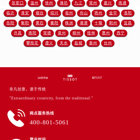
浙江省金华市金东区东市南街777号金华万达广场4号楼22楼2209室售后服务中心（需提前预约）
张家口
温州
徐州
潍坊
九江
常州
嘉兴
南通
浙江省丽水市莲都区解放街售后服务中心（需提前预约）
临沂
淮安
烟台
绍兴
亳州
舟山
扬州
金华
洛阳
浙江省宁波市江北区大闸南路500号来福士广场办公楼20层2009室售后服务中心（需提前预约）
岳阳
衡阳
黄石
襄阳
株洲
湘潭
十堰
荆州
宜昌
浙江省衢州市柯城区上街售后服务中心（需提前预约）
许昌
南阳
常德
泉州
柳州
桂林
惠州
西宁
浙江省绍兴市越城区胜利东路379号世茂天际中心写字楼8层805室售后服务中心（需提前预约）
攀枝花
遵义
天水
盐城
泰州
台州
浙江省舟山市定海区解放东路售后服务中心（需提前预约）
澳门特别行政区大堂区议事亭前地（新马路）售后服务中心（需提前预约）
澳门特别行政区风顺堂区南湾大马路售后服务中心（需提前预约）
澳门特别行政区花地玛堂区关闸广场售后服务中心（需提前预约）
澳门特别行政区花王堂区大三巴商圈售后服务中心（需提前预约）
非凡创意，源于传统
澳门特别行政区嘉模堂区官也街售后服务中心（需提前预约）
"Extraordinary creativity, from the traditional.”
澳门省路氹城市金光大道售后服务中心（需提前预约）
澳门特别行政区望德堂区塔石广场售后服务中心（需提前预约）
网点服务热线
福建省福州市鼓楼区五四路128-1号恒力城写字楼15层03室售后服务中心（需提前预约）
400-801-5061
福建省厦门市思明区湖滨东路95号万象城华润大厦B座11层1104室售后服务中心（需提前预约）
广东省潮州市潮安区新风路与潮汕路交汇处售后服务中心（需提前预约）
营业时间