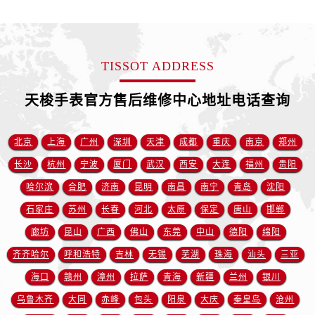
山东省东营市东营区济南路售后服务中心（需提前预约）
山东省济南市历下区经十路11111号华润中心写字楼（万象城）15层1508室售后服务中心（需提前预约）
山东省济宁市任城区太白楼路售后服务中心（需提前预约）
TISSOT ADDRESS
山东省莱芜市文化南路8号银座商城名表维修一楼名表维修售后服务中心（需提前预约）
山东省临沂市兰山区解放路售后服务中心（需提前预约）
天梭手表官方售后维修中心地址电话查询
山东省日照市东港区烟台路售后服务中心（需提前预约）
山东省泰安市泰山区财源街道泰山大街售后服务中心（需提前预约）
北京
上海
广州
深圳
天津
成都
重庆
南京
郑州
山东省威海市环翠区新威海路89号振华商厦一楼名表维修售后服务中心（需提前预约）
山东省潍坊市奎文区东风东街售后服务中心（需提前预约）
长沙
杭州
宁波
厦门
武汉
西安
大连
福州
贵阳
山东省枣庄市滕州市北辛路与善国路交叉口售后服务中心（需提前预约）
哈尔滨
合肥
济南
昆明
南昌
南宁
青岛
沈阳
山东省淄博市张店区金晶大道售后服务中心（需提前预约）
石家庄
苏州
长春
河北
太原
保定
唐山
邯郸
上海市黄浦区南京东路299号宏伊国际广场写字楼8层806室售后服务中心（需提前预约）
廊坊
昆山
广西
佛山
东莞
中山
德阳
绵阳
上海市徐汇区虹桥路3号港汇中心2座37层3705室售后服务中心（需提前预约）
齐齐哈尔
呼和浩特
吉林
无锡
芜湖
珠海
汕头
三亚
浙江省杭州市上城区钱江路1366号华润大厦A座5层503-5室售后服务中心（需提前预约）
海口
赣州
漳州
拉萨
青海
新疆
兰州
银川
浙江省湖州市吴兴区劳动路售后服务中心（需提前预约）
乌鲁木齐
大同
赤峰
包头
阳泉
大庆
秦皇岛
沧州
浙江省嘉兴市南湖区广益路705号嘉兴世界贸易中心A座13层1304室售后服务中心（需提前预约）