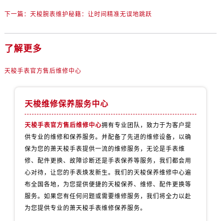
山西省阳泉市郊区平阳东街与新城大道交叉口售后服务中心（需提前预约）
下一篇：
天梭腕表维护秘籍：让时间精准无误地跳跃
山西省运城市盐湖区河东街售后服务中心（需提前预约）
山西省长治市潞州区英雄中路售后服务中心（需提前预约）
山西省太原市迎泽区迎泽街道解放路15号亨得利名表维修授权店3楼售后服务中心（需提前预约）
了解更多
天津市和平区赤峰道136号天津国际金融中心26层2603室售后服务中心（需提前预约）
天梭手表官方售后维修中心
安徽省安庆市迎江区人民路售后服务中心（需提前预约）
安徽省蚌埠市蚌山区淮河路售后服务中心（需提前预约）
安徽省亳州市谯城区魏武大道售后服务中心（需提前预约）
天梭维修保养服务中心
安徽省池州市贵池区长江路售后服务中心（需提前预约）
天梭手表官方售后维修中心
拥有专业团队，致力于为客户提
安徽省滁州市琅琊区南谯北路售后服务中心（需提前预约）
供专业的维修和保养服务。并配备了先进的维修设备，以确
安徽省阜阳市颍州区颍州北路售后服务中心（需提前预约）
保为您的萧天梭手表提供一流的维修服务，无论是手表维
安徽省淮北市相山区淮海路售后服务中心（需提前预约）
修、配件更换、故障诊断还是手表保养等服务，我们都会用
安徽省淮南市田家庵区国庆中路售后服务中心（需提前预约）
心对待，让您的手表焕发新生。我们的天梭保养维修中心遍
安徽省黄山市屯溪区黄山西路售后服务中心（需提前预约）
布全国各地，为您提供便捷的天梭保养、维修、配件更换等
服务。如果您有任何问题或需要维修服务，我们将全力以赴
安徽省六安市金安区解放中路售后服务中心（需提前预约）
为您提供专业的萧天梭手表维修保养服务。
安徽省马鞍山市雨山区湖南西路售后服务中心（需提前预约）