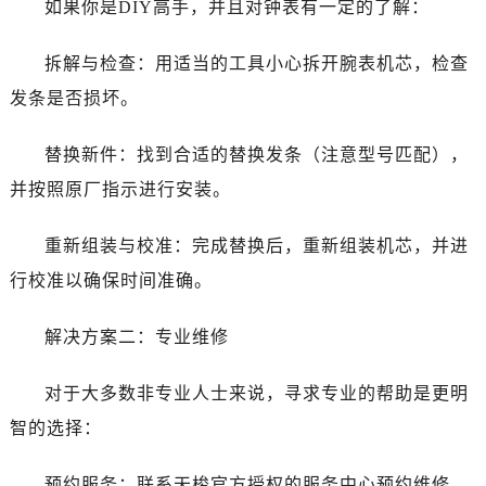
如果你是DIY高手，并且对钟表有一定的了解：
昆明市盘龙区北京路928号同德昆明广场写字楼10层06室（需提前预约）
石家庄市长安区中山东路39号勒泰中心写字楼B座13层07室（需提前预约）
拆解与检查：用适当的工具小心拆开腕表机芯，检查
西安市碑林区南关正街88号华侨城长安国际中心E座6楼10室（需提前预约）
发条是否损坏。
海口市龙华区金贸东路5号海口华润大厦B座17层1707室（需提前预约）
唐山市路南区新华东道100号万达广场写字楼A座10层1002室（需提前预约）
替换新件：找到合适的替换发条（注意型号匹配），
台州市椒江区东海大道1800号腾达中心东1幢20楼2002室（需提前预约）
并按照原厂指示进行安装。
内蒙古自治区呼和浩特市玉泉区大学西街70号华润万象城写字楼（鄂尔多斯大厦）23层2326室（需提前预约）
甘肃省兰州市七里河区西津西路16号兰州中心写字楼21层2102室（需提前预约）
重新组装与校准：完成替换后，重新组装机芯，并进
重庆市解放碑渝中区民权路28号英利国际金融中心写字楼20层01室（需提前预约）
行校准以确保时间准确。
黑龙江省大庆市萨尔图区会战大街售后服务中心（需提前预约）
黑龙江省鹤岗市向阳区红军路售后服务中心（需提前预约）
解决方案二：专业维修
黑龙江省黑河市爱辉区中央街售后服务中心（需提前预约）
黑龙江省鸡西市鸡冠区红军路售后服务中心（需提前预约）
对于大多数非专业人士来说，寻求专业的帮助是更明
黑龙江省佳木斯市向阳区长安路售后服务中心（需提前预约）
智的选择：
黑龙江省牡丹江市东安区太平路售后服务中心（需提前预约）
黑龙江省七台河市桃山区大同街售后服务中心（需提前预约）
预约服务：联系天梭官方授权的服务中心预约维修。