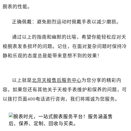
辽宁省丹东市振兴区七经街售后服务中心（需提前预约）
腕表的性能。
辽宁省抚顺市新抚区东一路售后服务中心（需提前预约）
辽宁省阜新市海州区解放大街售后服务中心（需提前预约）
正确佩戴：避免剧烈运动时佩戴手表以减少磨损。
辽宁省葫芦岛市连山区中央路售后服务中心（需提前预约）
辽宁省锦州市古塔区中央大街售后服务中心（需提前预约）
通过以上的指南和幽默的比喻，希望你能轻松应对天
辽宁省辽阳市白塔区新运大街售后服务中心（需提前预约）
梭腕表发条损坏的问题。记住，在面对复杂问题时保持冷
辽宁省盘锦市兴隆台区石油大街售后服务中心（需提前预约）
静和乐观的态度总是能带来意想不到的效果！
辽宁省铁岭市银州区南马路售后服务中心（需提前预约）
辽宁省营口市站前区市府路与渤海大街交叉口售后服务中心（需提前预约）
辽宁省沈阳市沈河区中街路137号亨得利名表维修授权店1楼售后服务中心（需提前预约）
以上就是
北京天梭售后服务中心
为您分享的精彩内
辽宁省沈阳市沈河区中街路83号亨得利名表维修授权店1楼售后服务中心（需提前预约）
容。如果您还有其他关于天梭手表维护和保养的问题，可
北京市朝阳区建国门外大街甲6号华熙国际中心D座11层1102室售后服务中心（需提前预约）
以拨打页面400电话进行咨询，我们将竭诚为您服务。
北京市东城区东长安街1号王府井东方广场W3座6层602室售后服务中心（需提前预约）
河北省保定市竞秀区朝阳北大街北国先天下售后服务中心（需提前预约）
内蒙古自治区阿拉善盟市左旗土尔扈特大街售后服务中心（需提前预约）
内蒙古自治区巴彦淖尔市临河区新华街售后服务中心（需提前预约）