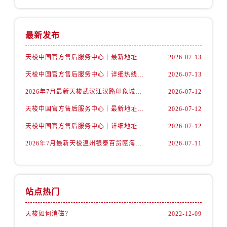
安徽省宿州市埇桥区人民中路售后服务中心（需提前预约）
安徽省铜陵市铜官区石城大道售后服务中心（需提前预约）
安徽省芜湖市镜湖区中山路步行街售后服务中心（需提前预约）
最新发布
安徽省宣城市宣州区叠嶂西路售后服务中心（需提前预约）
天梭中国官方售后服务中心｜最新地址与24小时服务电话权威信息通告（2026年7月最新）
2026-07-13
福建省龙岩市新罗区九一南路售后服务中心（需提前预约）
天梭中国官方售后服务中心｜详细热线电话及全部网点地址权威信息通知（2026年7月最新）
2026-07-13
福建省南平市建阳区人民西路售后服务中心（需提前预约）
福建省宁德市蕉城区天湖东路售后服务中心（需提前预约）
2026年7月最新天梭武汉江汉路印象城维修保养服务电话
2026-07-12
福建省莆田市城厢区霞林街道荔华东大道售后服务中心（需提前预约）
天梭中国官方售后服务中心｜最新地址及官方客服热线权威信息通告（2026年7月最新）
2026-07-12
福建省三明市三元区东乾二路售后服务中心（需提前预约）
天梭中国官方售后服务中心｜详细地址与售后热线权威信息通知（2026年7月最新）
2026-07-12
福建省漳州市龙文区步港路售后服务中心（需提前预约）
2026年7月最新天梭温州银泰百货瓯海店维修保养服务电话
2026-07-11
江苏省常州市新北区龙锦路1590号现代传媒中心5号楼10层1008室售后服务中心（需提前预约）
江苏省淮安市清江浦区淮海北路售后服务中心（需提前预约）
江苏省连云港市海州区通灌北路售后服务中心（需提前预约）
江苏省南京市秦淮区中山南路1号南京中心22层22-C1-C3室售后服务中心（需提前预约）
站点热门
江苏省宿迁市宿城区西湖路售后服务中心（需提前预约）
天梭如何消磁？
2022-12-09
江苏省泰州市海陵区永定东路399号置地商务中心东塔（华润万象城）17层1706室售后服务中心（需提前预约）