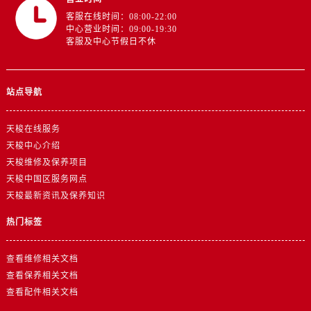
广东省广州市天河区天河路230号万菱汇国际中心A塔7层704室售后服务中心（需提前预约）
客服在线时间：08:00-22:00
广东省广州市越秀区环市东路371-375号世界贸易中心大厦南塔15层1507室售后服务中心（需提前预约）
中心营业时间：09:00-19:30
客服及中心节假日不休
广东省河源市源城区越王大道售后服务中心（需提前预约）
广东省惠州市惠城区江北文昌一路7号华贸大厦1座30层3005室售后服务中心（需提前预约）
广东省江门市蓬江区广场西路售后服务中心（需提前预约）
站点导航
广东省揭阳市榕城进贤门步行街售后服务中心（需提前预约）
广东省茂名市电白区水东街道迎宾大道售后服务中心（需提前预约）
天梭在线服务
广东省梅州市梅江区金燕大道售后服务中心（需提前预约）
天梭中心介绍
广东省清远市清城区湖西路售后服务中心（需提前预约）
天梭维修及保养项目
天梭中国区服务网点
广东省汕头市龙湖区长平路售后服务中心（需提前预约）
天梭最新资讯及保养知识
广东省汕尾市城区香洲街道园林社区翠园街售后服务中心（需提前预约）
广东省韶关市武江区芙蓉新区与老城中心交汇处售后服务中心（需提前预约）
热门标签
广东省深圳市罗湖区深南东路5001号华润大厦17层1701室售后服务中心（需提前预约）
广东省阳江市江城区东风一路售后服务中心（需提前预约）
查看维修相关文档
查看保养相关文档
广东省云浮市云城区金山路售后服务中心（需提前预约）
查看配件相关文档
广东省湛江市赤坎区观海北路售后服务中心（需提前预约）