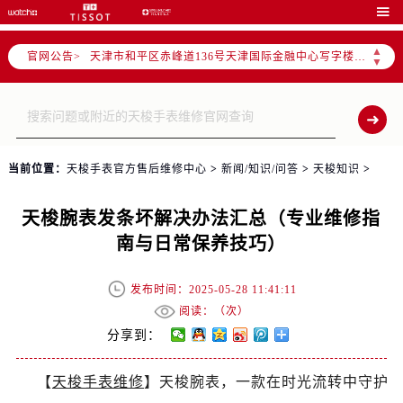
北京市东城区东长安街1号东方广场写字楼W3座6层602室（需提前预约）

北京市朝阳区建国门外大街甲6号华熙国际中心写字楼D座11层1102室（需提前预约）
▲
官网公告>
天津市和平区赤峰道136号天津国际金融中心写字楼26层2603室（需提前预约）
▼
上海市徐汇区虹桥路3号港汇中心写字楼2座37层3705室（需提前预约）
上海市黄浦区南京东路299号宏伊国际广场写字楼8层806室（需提前预约）
南京市秦淮区中山南路1号（新街口）南京中心写字楼22层C1-1室（需提前预约）
常州市新北区龙锦路1590号现代传媒中心写字楼5号楼10层1008室（需提前预约）
当前位置：
天梭手表官方售后维修中心
>
新闻/知识/问答
>
天梭知识
>
徐州市鼓楼区淮海东路29号苏宁广场IFC国际金融中心写字楼35层3508室（需提前预约）
扬州市邗江区国展路29号星耀天地写字楼1号楼18层1803室（需提前预约）
天梭腕表发条坏解决办法汇总（专业维修指
盐城市盐都区世纪大道5号盐城金融城写字楼1号楼16层1604室（需提前预约）
南与日常保养技巧）
泰州市海陵区永定东路399号置地商务中心东塔写字楼（华润万象城）17层1706室（需提前预约）
宁波市江北区大闸南路500号来福士广场办公楼20层2009室（需提前预约）
发布时间：2025-05-28 11:41:11
杭州市上城区钱江路1366号华润大厦写字楼A座5层503-5室（需提前预约）
阅读：（
次）
金华市金东区东市南街777号金华万达广场写字楼4号楼22层2209室（需提前预约）
分享到：
绍兴市越城区胜利东路379号世茂天际中心写字楼8层805室（需提前预约）
【
天梭手表维修
】天梭腕表，一款在时光流转中守护
嘉兴市南湖区广益路705号嘉兴世界贸易中心写字楼A座13层1304室（需提前预约）