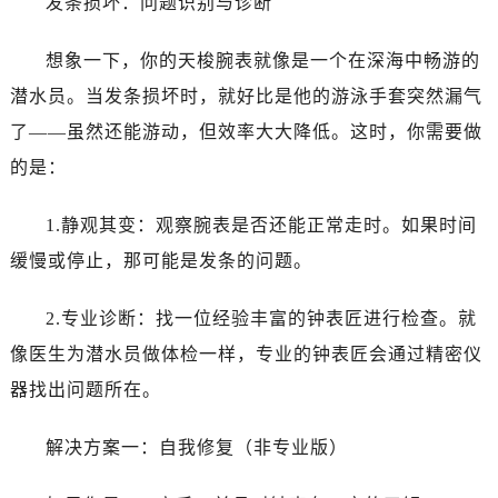
发条损坏：问题识别与诊断
温州市鹿城区锦绣路1067号置信广场10层1015室（需提前预约）
哈尔滨市道里区友谊西路600号富力中心T2座写字楼29层03室（需提前预约）
想象一下，你的天梭腕表就像是一个在深海中畅游的
大连市中山区人民路15号国际金融大厦7层G室（需提前预约）
潜水员。当发条损坏时，就好比是他的游泳手套突然漏气
佛山市禅城区季华五路57号万科金融中心C座12层1205室（需提前预约）
了——虽然还能游动，但效率大大降低。这时，你需要做
东莞市东城街道鸿福东路1号民盈国贸中心T1写字楼9层907室（需提前预约）
无锡市梁溪区人民中路139号恒隆广场写字楼1座11层1104室（需提前预约）
的是：
南通市崇川区工农路57号圆融广场写字楼16层1603室（需提前预约）
1.静观其变：观察腕表是否还能正常走时。如果时间
苏州市苏州工业园区星港街199号苏州中心办公楼C座22层08室（需提前预约）
武汉市江汉区解放大道686号世界贸易大厦38层09室（需提前预约）
缓慢或停止，那可能是发条的问题。
南宁市青秀区金湖路59号地王大厦12楼1224室（需提前预约）
2.专业诊断：找一位经验丰富的钟表匠进行检查。就
合肥市蜀山区潜山路111号万象城华润大厦B座12楼03室（需提前预约）
泉州市丰泽区宝洲路729号浦西万达中心写字楼A座7楼709室（需提前预约）
像医生为潜水员做体检一样，专业的钟表匠会通过精密仪
青岛市南区山东路6号华润大厦B座22层04室（需提前预约）
器找出问题所在。
烟台市芝罘区胜利路139号万达金融中心A座907室（需提前预约）
长春市朝阳区西安大路727号中银大厦A座(旺进大厦)18层09室（需提前预约）
解决方案一：自我修复（非专业版）
贵阳市南明区都司高架桥路33号亨特国际金融中心14楼14D（需提前预约）