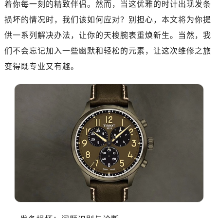
着你每一刻的精致伴侣。然而，当这优雅的时计出现发条
南昌市红谷滩新区红谷中大道998号绿地双子塔（中央广场）A1座办公楼14层07室（需提前预约）
济南市历下区经十路11111号华润中心写字楼（万象城）15层1508室（需提前预约）
损坏的情况时，我们该如何应对？别担心，本文将为你提
广州市天河区天河路230号万菱汇国际中心写字楼A塔7层704室（需提前预约）
供一系列解决办法，让你的天梭腕表重焕新生。当然，我
广州市越秀区环市东路371-375号世界贸易中心大厦南塔写字楼15层07室（需提前预约）
们不会忘记加入一些幽默和轻松的元素，让这次维修之旅
深圳市罗湖区深南东路5001号华润大厦写字楼17层1701室（需提前预约）
变得既专业又有趣。
惠州市惠城区江北文昌一路7号华贸大厦写字楼1座30层05室（需提前预约）
厦门市思明区湖滨东路95号华润大厦写字楼B座11层1104室（需提前预约）
福州市鼓楼区五四路128-1号恒力城写字楼15层03室（需提前预约）
成都市锦江区人民东路6号SAC东原中心写字楼24层2406B室（需提前预约）
重庆市江北区观音桥步行街2号融恒时代广场写字楼9层902室（需提前预约）
长沙市芙蓉区定王台街道建湘路393号世茂环球金融中心写字楼（芙蓉广场）10层13室（需提前预约）
郑州市二七区铭功路10号华润大厦写字楼29层2905室（需提前预约）
太原市迎泽区解放路15号亨得利名表服务中心（品牌授权店）3层整层（需提前预约）
沈阳市沈河区中街路137号亨得利名表服务中心（品牌授权店）1层整层（需提前预约）
沈阳市沈河区中街路83号亨得利名表服务中心（品牌授权店）1层整层（需提前预约）
乌鲁木齐市天山区红山路26号时代广场（CCMALL）C座17层17-B（需提前预约）