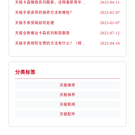
江苏省徐州市鼓楼区淮海东路29号苏宁广场IFC国际金融中心35层3508室售后服务中心（需提前预约）
天梭卡森臻我系列腕表，诠释着新青年的生活态度
2023-04-11
江苏省盐城市盐都区世纪大道5号盐城金融城写字楼1号楼16层1604室售后服务中心（需提前预约）
天梭手表表带的保养方法有哪些？
2023-01-07
江苏省扬州市邗江区国展路29号星耀天地写字楼1号楼18层1803室售后服务中心（需提前预约）
天梭手表受磁如何处理
2023-01-07
江苏省镇江市京口区中山东路售后服务中心（需提前预约）
天梭全新推出卡森系列新款腕表
2023-07-12
江西省抚州市临川区赣东大道售后服务中心（需提前预约）
天梭手表预防生锈的方法有什么？（预防方法）
2023-04-16
江西省赣州市章贡区文清路售后服务中心（需提前预约）
江西省吉安市吉州区井冈山大道售后服务中心（需提前预约）
江西省景德镇市珠山区珠山中路售后服务中心（需提前预约）
江西省九江市浔阳区浔阳路售后服务中心（需提前预约）
分类标签
江西省南昌市红谷滩新区红谷中大道998号绿地双子塔（中央广场）A1座办公楼14层1407室售后服务中心（需提前预约）
天梭维修
江西省萍乡市安源区萍安北大道与康庄路交叉口售后服务中心（需提前预约）
天梭保养
江西省上饶市信州区滨江西路售后服务中心（需提前预约）
江西省新余市渝水区北湖西路售后服务中心（需提前预约）
天梭新闻
江西省宜春市袁州区中山中路售后服务中心（需提前预约）
天梭配件
江西省鹰潭市月湖区胜利东路售后服务中心（需提前预约）
山东省德州市德城区东风中路售后服务中心（需提前预约）