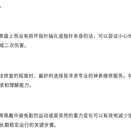
广场写字楼10层06室（需提前预约）
。
心写字楼B座13层07室（需提前预约）
安国际中心E座6楼10室（需提前预约）
B座17层1707室（需提前预约）
写字楼A座10层1002室（需提前预约）
表盘上而没有损坏指针轴孔或指针本身的话，可以尝试小心
心东1幢20楼2002室（需提前预约）
成二次伤害。
街70号华润万象城写字楼（鄂尔多斯大厦）23层2326室（需
州中心写字楼21层2102室（需提前预约）
国际金融中心写字楼20层01室（需提前预约）
法修复的程度时，最好的选择是寻求专业的钟表维修服务。
后服务中心（需提前预约）
务中心（需提前预约）
求和理解能力。
务中心（需提前预约）
务中心（需提前预约）
服务中心（需提前预约）
常佩戴中避免剧烈运动或是突然的重力变化可以有效地减少
服务中心（需提前预约）
长期稳定运行的关键步骤。
服务中心（需提前预约）