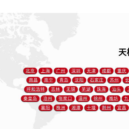
内蒙古自治区包头市青山区幸福路甲
内蒙古自治区赤峰市红山区哈达街售
内蒙古自治区鄂尔多斯市东胜区伊金
内蒙古自治区呼伦贝尔市海拉尔区中
内蒙古自治区通辽市科尔沁区明仁大
内蒙古自治区乌海市海勃湾区人民南
天
内蒙古自治区乌兰察布市集宁区恩和
内蒙古自治区锡林郭勒盟市锡林浩特
内蒙古自治区兴安盟市乌兰浩特市兴
北京
上海
广州
深圳
天津
成都
重庆
山西省大同市平城区迎宾街售后服务
南昌
南宁
青岛
沈阳
石家庄
苏州
山西省晋城市城区黄华街售后服务中
呼和浩特
吉林
无锡
芜湖
珠海
汕头
山西省晋中市榆次区顺城街售后服务
秦皇岛
沧州
张家口
温州
徐州
潍坊
九
山西省临汾市尧都区解放路售后服务
山西省吕梁市离石区永宁中路与建设
襄阳
株洲
湘潭
十堰
荆州
宜昌
山西省朔州市朔城区怡西路与鄯阳西
山西省忻州市忻府区和平东街与七一