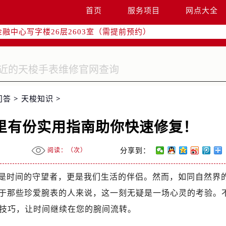
字楼W3座6层602室（需提前预约）
首页
服务项目
网点大全
国际中心写字楼D座11层1102室（需提前预约）
融中心写字楼26层2603室（需提前预约）
2座37层3705室（需提前预约）
际广场写字楼8层806室（需提前预约）
南京中心写字楼22层C1-1室（需提前预约）
中心写字楼5号楼10层1008室（需提前预约）
问答
>
天梭知识
>
FC国际金融中心写字楼35层3508室（需提前预约）
楼1号楼18层1803室（需提前预约）
里有份实用指南助你快速修复！
字楼1号楼16层1604室（需提前预约）
务中心东塔写字楼（华润万象城）17层1706室（需提前预约）
阅读：（
次）
分享到：
场办公楼20层2009室（需提前预约）
写字楼A座5层503-5室（需提前预约）
是时间的守望者，更是我们生活的伴侣。然而，如同自然界
广场写字楼4号楼22层2209室（需提前预约）
对于那些珍爱腕表的人来说，这一刻无疑是一场心灵的考验。
际中心写字楼8层805室（需提前预约）
技巧，让时间继续在您的腕间流转。
易中心写字楼A座13层1304室（需提前预约）