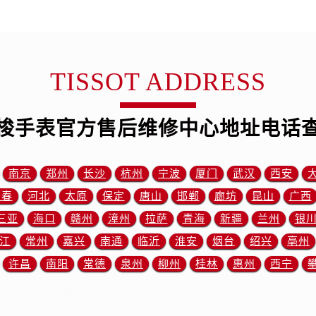
3号王府井百货名表维修售后服务中心（需提前预约）
后服务中心（需提前预约）
霍洛街售后服务中心（需提前预约）
央街售后服务中心（需提前预约）
TISSOT ADDRESS
街售后服务中心（需提前预约）
路售后服务中心（需提前预约）
梭手表官方售后维修中心地址电话
大街售后服务中心（需提前预约）
市光明街与额尔敦路交叉口售后服务中心（需提前预约）
安大街售后服务中心（需提前预约）
南京
郑州
长沙
杭州
宁波
厦门
武汉
西安
中心（需提前预约）
长春
河北
太原
保定
唐山
邯郸
廊坊
昆山
广西
心（需提前预约）
三亚
海口
赣州
漳州
拉萨
青海
新疆
兰州
银
中心（需提前预约）
江
常州
嘉兴
南通
临沂
淮安
烟台
绍兴
亳州
中心（需提前预约）
街交叉口售后服务中心（需提前预约）
许昌
南阳
常德
泉州
柳州
桂林
惠州
西宁
街交汇处售后服务中心（需提前预约）
南路交叉口售后服务中心（需提前预约）