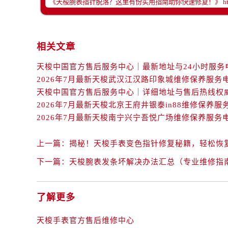
辽宁省丹东市振兴区七经街售后服务
辽宁省抚顺市新抚区东一路售后服务
辽宁省阜新市海州区解放大街售后服
相关文章
辽宁省葫芦岛市连山区中央路售后服
辽宁省锦州市古塔区中央大街售后服
辽宁省辽阳市白塔区新运大街售后服
2026年7月最新天梭武汉江汉路印象城维修保养服务
辽宁省盘锦市兴隆台区石油大街售后
辽宁省铁岭市银州区南马路售后服务
2026年7月最新天梭北京王府井银泰in88维修保养服
2026年7月最新天梭南宁兴宁吾悦广场维修保养服务
辽宁省营口市站前区市府路与渤海大
辽宁省沈阳市沈河区中街路137号亨
上一篇：
揭秘！天梭手表变色指针修复秘籍，轻松恢
辽宁省沈阳市沈河区中街路83号亨
北京市朝阳区建国门外大街甲6号华熙
下一篇：
天梭腕表发条坏解决办法汇总（专业维修指
北京市东城区东长安街1号王府井东方
河北省保定市竞秀区朝阳北大街北国
了解更多
内蒙古自治区阿拉善盟市左旗土尔扈
内蒙古自治区巴彦淖尔市临河区新华
天梭手表官方售后维修中心