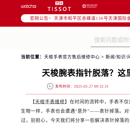
北京市东城区东长安街1号东方广场写
北京市朝阳区建国门外大街甲6号华熙
官网公告>
天津市和平区赤峰道136号天津国际金
上海市徐汇区虹桥路3号港汇中心写字楼
上海市黄浦区南京东路299号宏伊国
南京市秦淮区中山南路1号（新街口）
常州市新北区龙锦路1590号现代传媒
当前位置：
天梭手表官方售后维修中心
>
新闻/知识/
徐州市鼓楼区淮海东路29号苏宁广场I
扬州市邗江区国展路29号星耀天地写字
天梭腕表指针脱落？这
盐城市盐都区世纪大道5号盐城金融城写
泰州市海陵区永定东路399号置地商
发布时间：2025-05-27 09:32:31
宁波市江北区大闸南路500号来福士广
杭州市上城区钱江路1366号华润大厦
【
天梭手表维修
】在时间的流转中，手表不仅
金华市金东区东市南街777号金华万达
生物一样，手表也会遭遇“意外”——表针掉落。
绍兴市越城区胜利东路379号世茂天
过，别担心，今天我们将分享一些解决表针掉落的
嘉兴市南湖区广益路705号嘉兴世界贸