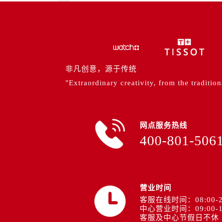
山西省阳泉市郊区平阳东街与新城大
山西省运城市盐湖区河东街售后服务
山西省长治市潞州区英雄中路售后服
山西省太原市迎泽区迎泽街道解放路
天津市和平区赤峰道136号天津国际金
非凡创意，源于传统
安徽省安庆市迎江区人民路售后服务
"Extraordinary creativity, from the tradition
安徽省蚌埠市蚌山区淮河路售后服务
安徽省亳州市谯城区魏武大道售后服
安徽省池州市贵池区长江路售后服务
网点服务热线
安徽省滁州市琅琊区南谯北路售后服
400-801-506
安徽省阜阳市颍州区颍州北路售后服
安徽省淮北市相山区淮海路售后服务
安徽省淮南市田家庵区国庆中路售后
安徽省黄山市屯溪区黄山西路售后服
营业时间
安徽省六安市金安区解放中路售后服
客服在线时间：08:00-2
中心营业时间：09:00-1
安徽省马鞍山市雨山区湖南西路售后
客服及中心节假日不休