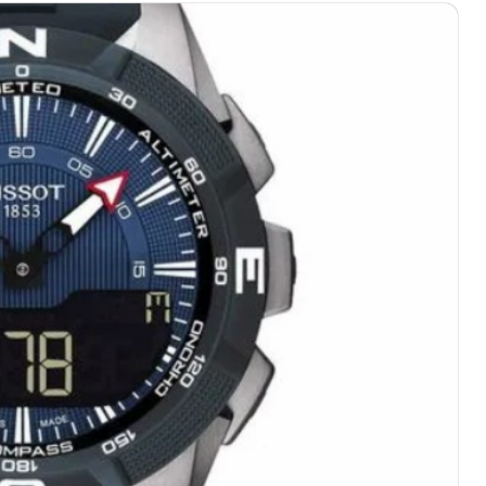
绿地双子塔（中央广场）A1座办公楼14层07室（需提前预约）
心写字楼（万象城）15层1508室（需提前预约）
际中心写字楼A塔7层704室（需提前预约）
世界贸易中心大厦南塔写字楼15层07室（需提前预约）
厦写字楼17层1701室（需提前预约）
厦写字楼1座30层05室（需提前预约）
字楼B座11层1104室（需提前预约）
写字楼15层03室（需提前预约）
心写字楼24层2406B室（需提前预约）
代广场写字楼9层902室（需提前预约）
号世茂环球金融中心写字楼（芙蓉广场）10层13室（需提前预约
楼29层2905室（需提前预约）
表服务中心（品牌授权店）3层整层（需提前预约）
表服务中心（品牌授权店）1层整层（需提前预约）
表服务中心（品牌授权店）1层整层（需提前预约）
（CCMALL）C座17层17-B（需提前预约）