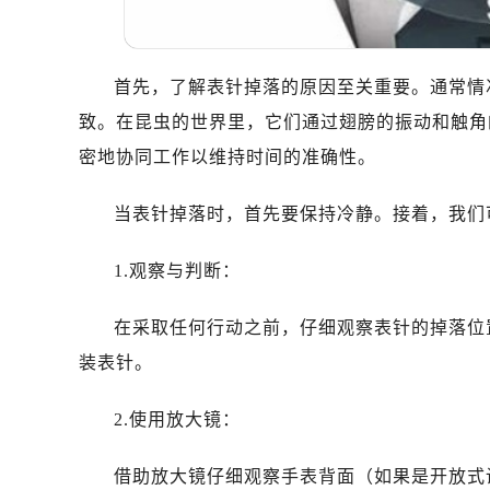
温州市鹿城区锦绣路1067号置信广场
哈尔滨市道里区友谊西路600号富力中
大连市中山区人民路15号国际金融大
首先，了解表针掉落的原因至关重要。通常情
佛山市禅城区季华五路57号万科金融中
致。在昆虫的世界里，它们通过翅膀的振动和触角
东莞市东城街道鸿福东路1号民盈国贸
密地协同工作以维持时间的准确性。
无锡市梁溪区人民中路139号恒隆广场
南通市崇川区工农路57号圆融广场写字
当表针掉落时，首先要保持冷静。接着，我们
苏州市苏州工业园区星港街199号苏州
武汉市江汉区解放大道686号世界贸易
1.观察与判断：
南宁市青秀区金湖路59号地王大厦12
合肥市蜀山区潜山路111号万象城华润
在采取任何行动之前，仔细观察表针的掉落位
泉州市丰泽区宝洲路729号浦西万达中
装表针。
青岛市南区山东路6号华润大厦B座2
烟台市芝罘区胜利路139号万达金融中
2.使用放大镜：
长春市朝阳区西安大路727号中银大厦
贵阳市南明区都司高架桥路33号亨特
借助放大镜仔细观察手表背面（如果是开放式