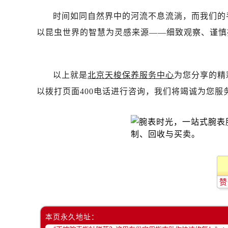
黑龙江省齐齐哈尔市龙沙区龙华路售
时间如同自然界中的河流不息流淌，而我们的
黑龙江省双鸭山市尖山区新兴大街售
以昆虫世界的智慧为灵感来源——细致观察、谨慎
黑龙江省绥化市北林区新华街与康庄
黑龙江省伊春市伊美区通河路售后服
吉林省白城市洮北区明仁南街售后服
以上就是
北京天梭保养服务中心
为您分享的精
吉林省白山市浑江区浑江大街售后服
吉林省吉林市船营区河南街售后服务
以拨打页面400电话进行咨询，我们将竭诚为您服
吉林省辽源市龙山区人民大街售后服
吉林省梅河口市新华街道梅河大街售
吉林省四平市铁东区紫气大路与南九
吉林省松原市宁江区五环大街售后服
吉林省通化市东昌区环通乡江南大街
吉林省延边市延吉市解放路售后服务
赞
辽宁省鞍山市铁东区站前街售后服务
辽宁省本溪市平山区胜利路售后服务
本页永久地址：
辽宁省朝阳市双塔区新华路售后服务