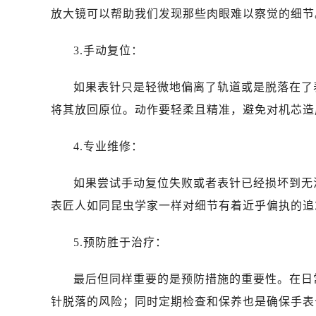
昆明市盘龙区北京路928号同德昆明
放大镜可以帮助我们发现那些肉眼难以察觉的细节
石家庄市长安区中山东路39号勒泰中
西安市碑林区南关正街88号华侨城长
3.手动复位：
海口市龙华区金贸东路5号海口华润大厦
唐山市路南区新华东道100号万达广场
如果表针只是轻微地偏离了轨道或是脱落在了
台州市椒江区东海大道1800号腾达中
将其放回原位。动作要轻柔且精准，避免对机芯造
内蒙古自治区呼和浩特市玉泉区大学西
甘肃省兰州市七里河区西津西路16号兰
4.专业维修：
重庆市解放碑渝中区民权路28号英利
如果尝试手动复位失败或者表针已经损坏到无
黑龙江省大庆市萨尔图区会战大街售
黑龙江省鹤岗市向阳区红军路售后服
表匠人如同昆虫学家一样对细节有着近乎偏执的追
黑龙江省黑河市爱辉区中央街售后服
5.预防胜于治疗：
黑龙江省鸡西市鸡冠区红军路售后服
黑龙江省佳木斯市向阳区长安路售后
最后但同样重要的是预防措施的重要性。在日
黑龙江省牡丹江市东安区太平路售后
针脱落的风险；同时定期检查和保养也是确保手表
黑龙江省七台河市桃山区大同街售后