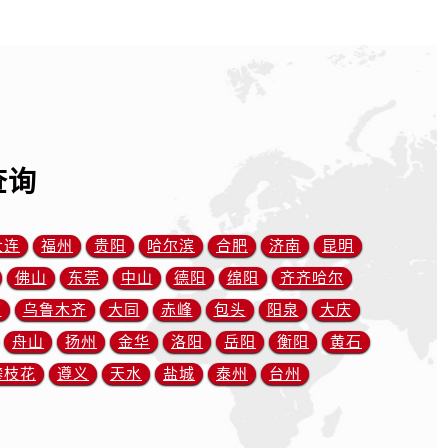
查询
大连
福州
贵阳
哈尔滨
合肥
济南
昆明
佛山
东莞
中山
德阳
绵阳
齐齐哈尔
川
乌鲁木齐
大同
赤峰
包头
阳泉
大庆
舟山
扬州
金华
洛阳
岳阳
衡阳
黄石
攀枝花
遵义
天水
盐城
泰州
台州