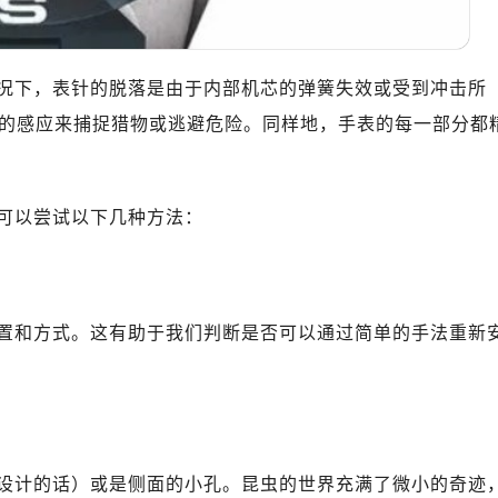
10层1015室（需提前预约）
心T2座写字楼29层03室（需提前预约）
厦7层G室（需提前预约）
况下，表针的脱落是由于内部机芯的弹簧失效或受到冲击所
心C座12层1205室（需提前预约）
的感应来捕捉猎物或逃避危险。同样地，手表的每一部分都
中心T1写字楼9层907室（需提前预约）
写字楼1座11层1104室（需提前预约）
楼16层1603室（需提前预约）
可以尝试以下几种方法：
中心办公楼C座22层08室（需提前预约）
大厦38层09室（需提前预约）
楼1224室（需提前预约）
大厦B座12楼03室（需提前预约）
置和方式。这有助于我们判断是否可以通过简单的手法重新
心写字楼A座7楼709室（需提前预约）
2层04室（需提前预约）
心A座907室（需提前预约）
A座(旺进大厦)18层09室（需提前预约）
国际金融中心14楼14D（需提前预约）
设计的话）或是侧面的小孔。昆虫的世界充满了微小的奇迹