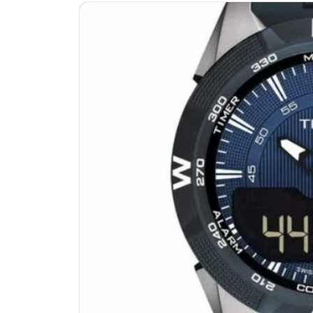
南昌市红谷滩新区红谷中大道998号
济南市历下区经十路11111号华润中
广州市天河区天河路230号万菱汇国
广州市越秀区环市东路371-375号
深圳市罗湖区深南东路5001号华润大
惠州市惠城区江北文昌一路7号华贸大
厦门市思明区湖滨东路95号华润大厦写
福州市鼓楼区五四路128-1号恒力城
成都市锦江区人民东路6号SAC东原中
重庆市江北区观音桥步行街2号融恒时
长沙市芙蓉区定王台街道建湘路393
郑州市二七区铭功路10号华润大厦写字
太原市迎泽区解放路15号亨得利名
沈阳市沈河区中街路137号亨得利名
沈阳市沈河区中街路83号亨得利名
乌鲁木齐市天山区红山路26号时代广场