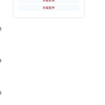
天梭新闻
天梭配件
地
提前预约）
钟
指