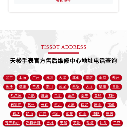
天梭配件
山西省阳泉市郊区平阳东街与新城大道交叉口售后服务中心（需提前预约）
山西省运城市盐湖区河东街售后服务中心（需提前预约）
山西省长治市潞州区英雄中路售后服务中心（需提前预约）
山西省太原市迎泽区迎泽街道解放路15号亨得利名表维修授权店3楼售后服务中心（需提前预约）
天津市和平区赤峰道136号天津国际金融中心26层2603室售后服务中心（需提前预约）
安徽省安庆市迎江区人民路售后服务中心（需提前预约）
TISSOT ADDRESS
安徽省蚌埠市蚌山区淮河路售后服务中心（需提前预约）
安徽省亳州市谯城区魏武大道售后服务中心（需提前预约）
天梭手表官方售后维修中心地址电话查询
安徽省池州市贵池区长江路售后服务中心（需提前预约）
安徽省滁州市琅琊区南谯北路售后服务中心（需提前预约）
北京
上海
广州
深圳
天津
成都
重庆
南京
郑州
安徽省阜阳市颍州区颍州北路售后服务中心（需提前预约）
长沙
杭州
宁波
厦门
武汉
西安
大连
福州
贵阳
安徽省淮北市相山区淮海路售后服务中心（需提前预约）
哈尔滨
合肥
济南
昆明
南昌
南宁
青岛
沈阳
安徽省淮南市田家庵区国庆中路售后服务中心（需提前预约）
石家庄
苏州
长春
河北
太原
保定
唐山
邯郸
安徽省黄山市屯溪区黄山西路售后服务中心（需提前预约）
安徽省六安市金安区解放中路售后服务中心（需提前预约）
廊坊
昆山
广西
佛山
东莞
中山
德阳
绵阳
安徽省马鞍山市雨山区湖南西路售后服务中心（需提前预约）
齐齐哈尔
呼和浩特
吉林
无锡
芜湖
珠海
汕头
三亚