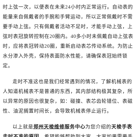
温州市鹿城区锦绣路1067号置信广场10层1015室（需提前预约）
时上弦一次，以便表在未来24小时内正常运行。自动表的
哈尔滨市道里区友谊西路600号富力中心T2座写字楼29层03室（需提前预约）
能量来自佩戴者的手腕和手臂运动，所以正常佩戴时不需
大连市中山区人民路15号国际金融大厦7层G室（需提前预约）
要手动上弦。只有佩戴者活动不足时，才能手动上弦，上
佛山市禅城区季华五路57号万科金融中心C座12层1205室（需提前预约）
弦时表冠旋转控制在20圈内。40多小时未佩戴自动上弦表
东莞市东城街道鸿福东路1号民盈国贸中心T1写字楼9层907室（需提前预约）
无锡市梁溪区人民中路139号恒隆广场写字楼1座11层1104室（需提前预约）
时，应将表冠转动20圈，重新启动表芯传动系统。为防止
南通市崇川区工农路57号圆融广场写字楼16层1603室（需提前预约）
水分渗入外壳，保持表面防水性能，请确保表冠始终锁
苏州市苏州工业园区星港街199号苏州中心办公楼C座22层08室（需提前预约）
定。
武汉市江汉区解放大道686号世界贸易大厦38层09室（需提前预约）
南宁市青秀区金湖路59号地王大厦12楼1224室（需提前预约）
走时不准这也是我们经常遇到的情况，了解机械表的
合肥市蜀山区潜山路111号万象城华润大厦B座12楼03室（需提前预约）
人知道机械表不是普通的东西，其内部结构极其复杂，所
泉州市丰泽区宝洲路729号浦西万达中心写字楼A座7楼709室（需提前预约）
以异常的原因也很复杂，如：碰撞、表芯齿轮错位、表磁
青岛市南区山东路6号华润大厦B座22层04室（需提前预约）
性、油泥搁置时间长，会导致机械表停止运行。
烟台市芝罘区胜利路139号万达金融中心A座907室（需提前预约）
长春市朝阳区西安大路727号中银大厦A座(旺进大厦)18层09室（需提前预约）
以上就是
郑州天梭维修
服务中心
为您介绍的
天梭手表
贵阳市南明区都司高架桥路33号亨特国际金融中心14楼14D（需提前预约）
走时不准的原因
，希望能够帮助到大家。大家如果需要手