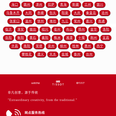
安徽省宿州市埇桥区人民中路售后服务中心（需提前预约）
海口
赣州
漳州
拉萨
青海
新疆
兰州
银川
安徽省铜陵市铜官区石城大道售后服务中心（需提前预约）
乌鲁木齐
大同
赤峰
包头
阳泉
大庆
秦皇岛
沧州
安徽省芜湖市镜湖区中山路步行街售后服务中心（需提前预约）
张家口
温州
徐州
潍坊
九江
常州
嘉兴
南通
安徽省宣城市宣州区叠嶂西路售后服务中心（需提前预约）
临沂
淮安
烟台
绍兴
亳州
舟山
扬州
金华
洛阳
福建省龙岩市新罗区九一南路售后服务中心（需提前预约）
岳阳
衡阳
黄石
襄阳
株洲
湘潭
十堰
荆州
宜昌
福建省南平市建阳区人民西路售后服务中心（需提前预约）
福建省宁德市蕉城区天湖东路售后服务中心（需提前预约）
许昌
南阳
常德
泉州
柳州
桂林
惠州
西宁
福建省莆田市城厢区霞林街道荔华东大道售后服务中心（需提前预约）
攀枝花
遵义
天水
盐城
泰州
台州
福建省三明市三元区东乾二路售后服务中心（需提前预约）
福建省漳州市龙文区步港路售后服务中心（需提前预约）
江苏省常州市新北区龙锦路1590号现代传媒中心5号楼10层1008室售后服务中心（需提前预约）
江苏省淮安市清江浦区淮海北路售后服务中心（需提前预约）
江苏省连云港市海州区通灌北路售后服务中心（需提前预约）
非凡创意，源于传统
江苏省南京市秦淮区中山南路1号南京中心22层22-C1-C3室售后服务中心（需提前预约）
"Extraordinary creativity, from the traditional.”
江苏省宿迁市宿城区西湖路售后服务中心（需提前预约）
江苏省泰州市海陵区永定东路399号置地商务中心东塔（华润万象城）17层1706室售后服务中心（需提前预约）
网点服务热线