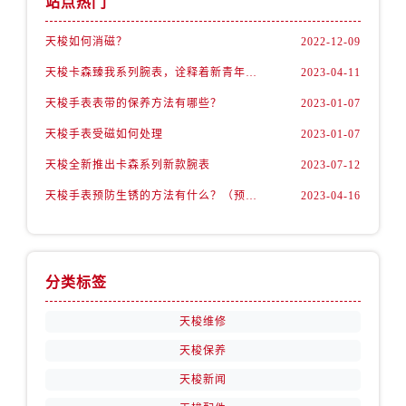
站点热门
内蒙古自治区包头市青山区幸福路甲3号王府井百货名表维修售后服务中心（需提前预约）
内蒙古自治区赤峰市红山区哈达街售后服务中心（需提前预约）
天梭如何消磁？
2022-12-09
内蒙古自治区鄂尔多斯市东胜区伊金霍洛街售后服务中心（需提前预约）
天梭卡森臻我系列腕表，诠释着新青年的生活态度
2023-04-11
内蒙古自治区呼伦贝尔市海拉尔区中央街售后服务中心（需提前预约）
天梭手表表带的保养方法有哪些？
2023-01-07
内蒙古自治区通辽市科尔沁区明仁大街售后服务中心（需提前预约）
内蒙古自治区乌海市海勃湾区人民南路售后服务中心（需提前预约）
天梭手表受磁如何处理
2023-01-07
内蒙古自治区乌兰察布市集宁区恩和大街售后服务中心（需提前预约）
天梭全新推出卡森系列新款腕表
2023-07-12
内蒙古自治区锡林郭勒盟市锡林浩特市光明街与额尔敦路交叉口售后服务中心（需提前预约）
天梭手表预防生锈的方法有什么？（预防方法）
2023-04-16
内蒙古自治区兴安盟市乌兰浩特市兴安大街售后服务中心（需提前预约）
山西省大同市平城区迎宾街售后服务中心（需提前预约）
山西省晋城市城区黄华街售后服务中心（需提前预约）
分类标签
山西省晋中市榆次区顺城街售后服务中心（需提前预约）
山西省临汾市尧都区解放路售后服务中心（需提前预约）
天梭维修
山西省吕梁市离石区永宁中路与建设街交叉口售后服务中心（需提前预约）
天梭保养
山西省朔州市朔城区怡西路与鄯阳西街交汇处售后服务中心（需提前预约）
天梭新闻
山西省忻州市忻府区和平东街与七一南路交叉口售后服务中心（需提前预约）