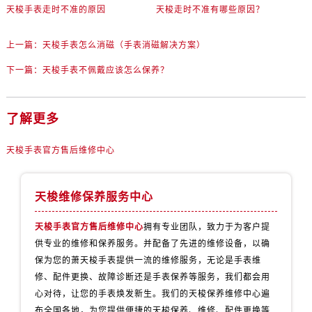
黑龙江省齐齐哈尔市龙沙区龙华路售后服务中心（需提前预约）
天梭手表走时不准的原因
天梭走时不准有哪些原因？
黑龙江省双鸭山市尖山区新兴大街售后服务中心（需提前预约）
黑龙江省绥化市北林区新华街与康庄路交叉口售后服务中心（需提前预约）
上一篇：
天梭手表怎么消磁（手表消磁解决方案）
黑龙江省伊春市伊美区通河路售后服务中心（需提前预约）
下一篇：
天梭手表不佩戴应该怎么保养？
吉林省白城市洮北区明仁南街售后服务中心（需提前预约）
吉林省白山市浑江区浑江大街售后服务中心（需提前预约）
了解更多
吉林省吉林市船营区河南街售后服务中心（需提前预约）
吉林省辽源市龙山区人民大街售后服务中心（需提前预约）
天梭手表官方售后维修中心
吉林省梅河口市新华街道梅河大街售后服务中心（需提前预约）
吉林省四平市铁东区紫气大路与南九经街交汇处售后服务中心（需提前预约）
天梭维修保养服务中心
吉林省松原市宁江区五环大街售后服务中心（需提前预约）
吉林省通化市东昌区环通乡江南大街售后服务中心（需提前预约）
天梭手表官方售后维修中心
拥有专业团队，致力于为客户提
吉林省延边市延吉市解放路售后服务中心（需提前预约）
供专业的维修和保养服务。并配备了先进的维修设备，以确
辽宁省鞍山市铁东区站前街售后服务中心（需提前预约）
保为您的萧天梭手表提供一流的维修服务，无论是手表维
修、配件更换、故障诊断还是手表保养等服务，我们都会用
辽宁省本溪市平山区胜利路售后服务中心（需提前预约）
心对待，让您的手表焕发新生。我们的天梭保养维修中心遍
辽宁省朝阳市双塔区新华路售后服务中心（需提前预约）
布全国各地，为您提供便捷的天梭保养、维修、配件更换等