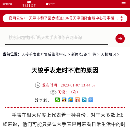
北京市东城区东长安街1号东方广场写字楼W3座6层602室（需提前预约）

北京市朝阳区建国门外大街甲6号华熙国际中心写字楼D座11层1102室（需提前预约）
▲
官网公告>
天津市和平区赤峰道136号天津国际金融中心写字楼26层2603室（需提前预约）
▼
上海市徐汇区虹桥路3号港汇中心写字楼2座37层3705室（需提前预约）
上海市黄浦区南京东路299号宏伊国际广场写字楼8层806室（需提前预约）
南京市秦淮区中山南路1号（新街口）南京中心写字楼22层C1-1室（需提前预约）
常州市新北区龙锦路1590号现代传媒中心写字楼5号楼10层1008室（需提前预约）
当前位置：
天梭手表官方售后维修中心
>
新闻/知识/问答
>
天梭知识
>
徐州市鼓楼区淮海东路29号苏宁广场IFC国际金融中心写字楼35层3508室（需提前预约）
扬州市邗江区国展路29号星耀天地写字楼1号楼18层1803室（需提前预约）
天梭手表走时不准的原因
盐城市盐都区世纪大道5号盐城金融城写字楼1号楼16层1604室（需提前预约）
泰州市海陵区永定东路399号置地商务中心东塔写字楼（华润万象城）17层1706室（需提前预约）
发布时间：2023-01-07 13:44:57
宁波市江北区大闸南路500号来福士广场办公楼20层2009室（需提前预约）
阅读：（
次）
杭州市上城区钱江路1366号华润大厦写字楼A座5层503-5室（需提前预约）
分享到：
金华市金东区东市南街777号金华万达广场写字楼4号楼22层2209室（需提前预约）
手表在很大程度上代表着一种身份，对于大多数上班
绍兴市越城区胜利东路379号世茂天际中心写字楼8层805室（需提前预约）
族来说，他们可能只是认为手表是用来看日常生活中的时
嘉兴市南湖区广益路705号嘉兴世界贸易中心写字楼A座13层1304室（需提前预约）