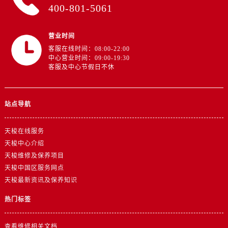
江苏省徐州市鼓楼区淮海东路29号苏宁广场IFC国际金融中心35层3508室售后服务中心（需提前预约）
400-801-5061
江苏省盐城市盐都区世纪大道5号盐城金融城写字楼1号楼16层1604室售后服务中心（需提前预约）
江苏省扬州市邗江区国展路29号星耀天地写字楼1号楼18层1803室售后服务中心（需提前预约）
营业时间
江苏省镇江市京口区中山东路售后服务中心（需提前预约）
客服在线时间：08:00-22:00
中心营业时间：09:00-19:30
江西省抚州市临川区赣东大道售后服务中心（需提前预约）
客服及中心节假日不休
江西省赣州市章贡区文清路售后服务中心（需提前预约）
江西省吉安市吉州区井冈山大道售后服务中心（需提前预约）
江西省景德镇市珠山区珠山中路售后服务中心（需提前预约）
站点导航
江西省九江市浔阳区浔阳路售后服务中心（需提前预约）
天梭在线服务
江西省南昌市红谷滩新区红谷中大道998号绿地双子塔（中央广场）A1座办公楼14层1407室售后服务中心（需提前预约）
天梭中心介绍
江西省萍乡市安源区萍安北大道与康庄路交叉口售后服务中心（需提前预约）
天梭维修及保养项目
江西省上饶市信州区滨江西路售后服务中心（需提前预约）
天梭中国区服务网点
江西省新余市渝水区北湖西路售后服务中心（需提前预约）
天梭最新资讯及保养知识
江西省宜春市袁州区中山中路售后服务中心（需提前预约）
热门标签
江西省鹰潭市月湖区胜利东路售后服务中心（需提前预约）
山东省德州市德城区东风中路售后服务中心（需提前预约）
查看维修相关文档