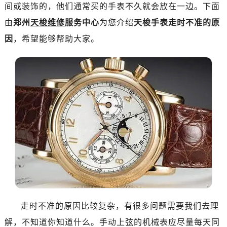
南昌市红谷滩新区红谷中大道998号绿地双子塔（中央广场）A1座办公楼14层07室（需提前预约）
间或装饰的，他们通常买的手表不久就会放在一边。下面
济南市历下区经十路11111号华润中心写字楼（万象城）15层1508室（需提前预约）
由
郑州
天梭维修
服务中心
为您介绍
天梭手表走时不准的原
广州市天河区天河路230号万菱汇国际中心写字楼A塔7层704室（需提前预约）
因
，希望能够帮助大家。
广州市越秀区环市东路371-375号世界贸易中心大厦南塔写字楼15层07室（需提前预约）
深圳市罗湖区深南东路5001号华润大厦写字楼17层1701室（需提前预约）
惠州市惠城区江北文昌一路7号华贸大厦写字楼1座30层05室（需提前预约）
厦门市思明区湖滨东路95号华润大厦写字楼B座11层1104室（需提前预约）
福州市鼓楼区五四路128-1号恒力城写字楼15层03室（需提前预约）
成都市锦江区人民东路6号SAC东原中心写字楼24层2406B室（需提前预约）
重庆市江北区观音桥步行街2号融恒时代广场写字楼9层902室（需提前预约）
长沙市芙蓉区定王台街道建湘路393号世茂环球金融中心写字楼（芙蓉广场）10层13室（需提前预约）
郑州市二七区铭功路10号华润大厦写字楼29层2905室（需提前预约）
太原市迎泽区解放路15号亨得利名表服务中心（品牌授权店）3层整层（需提前预约）
沈阳市沈河区中街路137号亨得利名表服务中心（品牌授权店）1层整层（需提前预约）
沈阳市沈河区中街路83号亨得利名表服务中心（品牌授权店）1层整层（需提前预约）
走时不准的原因比较复杂，有很多问题需要我们去理
乌鲁木齐市天山区红山路26号时代广场（CCMALL）C座17层17-B（需提前预约）
解，不知道你知道什么。手动上弦的机械表应尽量每天同