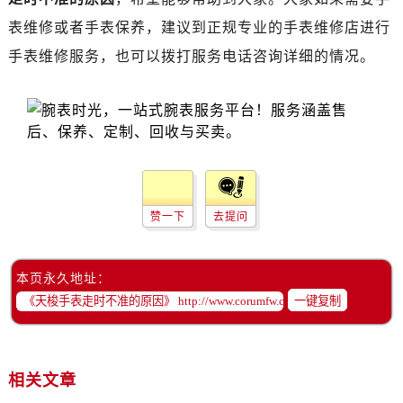
昆明市盘龙区北京路928号同德昆明广场写字楼10层06室（需提前预约）
表维修或者手表保养，建议到正规专业的手表维修店进行
石家庄市长安区中山东路39号勒泰中心写字楼B座13层07室（需提前预约）
手表维修服务，也可以拨打服务电话咨询详细的情况。
西安市碑林区南关正街88号华侨城长安国际中心E座6楼10室（需提前预约）
海口市龙华区金贸东路5号海口华润大厦B座17层1707室（需提前预约）
唐山市路南区新华东道100号万达广场写字楼A座10层1002室（需提前预约）
台州市椒江区东海大道1800号腾达中心东1幢20楼2002室（需提前预约）
内蒙古自治区呼和浩特市玉泉区大学西街70号华润万象城写字楼（鄂尔多斯大厦）23层2326室（需提前预约）
甘肃省兰州市七里河区西津西路16号兰州中心写字楼21层2102室（需提前预约）
重庆市解放碑渝中区民权路28号英利国际金融中心写字楼20层01室（需提前预约）
赞一下
去提问
黑龙江省大庆市萨尔图区会战大街售后服务中心（需提前预约）
黑龙江省鹤岗市向阳区红军路售后服务中心（需提前预约）
本页永久地址：
黑龙江省黑河市爱辉区中央街售后服务中心（需提前预约）
一键复制
黑龙江省鸡西市鸡冠区红军路售后服务中心（需提前预约）
黑龙江省佳木斯市向阳区长安路售后服务中心（需提前预约）
黑龙江省牡丹江市东安区太平路售后服务中心（需提前预约）
相关文章
黑龙江省七台河市桃山区大同街售后服务中心（需提前预约）