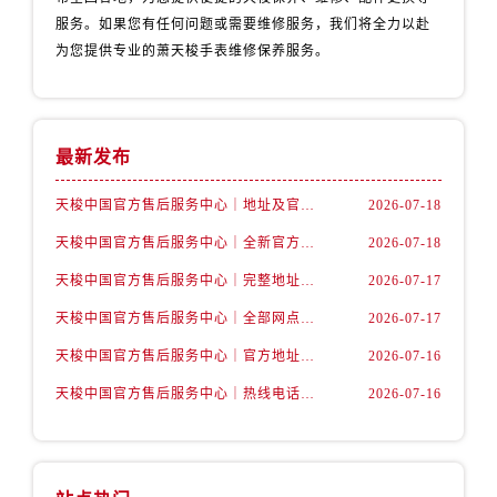
辽宁省丹东市振兴区七经街售后服务中心（需提前预约）
服务。如果您有任何问题或需要维修服务，我们将全力以赴
辽宁省抚顺市新抚区东一路售后服务中心（需提前预约）
为您提供专业的萧天梭手表维修保养服务。
辽宁省阜新市海州区解放大街售后服务中心（需提前预约）
辽宁省葫芦岛市连山区中央路售后服务中心（需提前预约）
辽宁省锦州市古塔区中央大街售后服务中心（需提前预约）
最新发布
辽宁省辽阳市白塔区新运大街售后服务中心（需提前预约）
辽宁省盘锦市兴隆台区石油大街售后服务中心（需提前预约）
天梭中国官方售后服务中心｜地址及官方客服服务电话权威信息通告（2026年7月最新）
2026-07-18
辽宁省铁岭市银州区南马路售后服务中心（需提前预约）
天梭中国官方售后服务中心｜全新官方服务电话与地址权威信息通知（2026年7月最新）
2026-07-18
辽宁省营口市站前区市府路与渤海大街交叉口售后服务中心（需提前预约）
天梭中国官方售后服务中心｜完整地址与售后热线权威信息声明（2026年7月最新）
2026-07-17
辽宁省沈阳市沈河区中街路137号亨得利名表维修授权店1楼售后服务中心（需提前预约）
辽宁省沈阳市沈河区中街路83号亨得利名表维修授权店1楼售后服务中心（需提前预约）
天梭中国官方售后服务中心｜全部网点地址与售后热线权威信息通知（2026年7月最新）
2026-07-17
北京市朝阳区建国门外大街甲6号华熙国际中心D座11层1102室售后服务中心（需提前预约）
天梭中国官方售后服务中心｜官方地址与售后电话权威信息声明（2026年7月最新）
2026-07-16
北京市东城区东长安街1号王府井东方广场W3座6层602室售后服务中心（需提前预约）
天梭中国官方售后服务中心｜热线电话与完整地址权威信息声明（2026年7月最新）
2026-07-16
河北省保定市竞秀区朝阳北大街北国先天下售后服务中心（需提前预约）
内蒙古自治区阿拉善盟市左旗土尔扈特大街售后服务中心（需提前预约）
内蒙古自治区巴彦淖尔市临河区新华街售后服务中心（需提前预约）