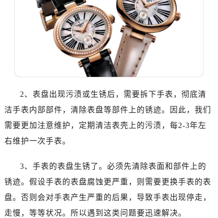
温州市鹿城区锦绣路1067号置信广场10层1015室（需提前预约）
哈尔滨市道里区友谊西路600号富力中心T2座写字楼29层03室（需提前预约）
大连市中山区人民路15号国际金融大厦7层G室（需提前预约）
佛山市禅城区季华五路57号万科金融中心C座12层1205室（需提前预约）
东莞市东城街道鸿福东路1号民盈国贸中心T1写字楼9层907室（需提前预约）
无锡市梁溪区人民中路139号恒隆广场写字楼1座11层1104室（需提前预约）
南通市崇川区工农路57号圆融广场写字楼16层1603室（需提前预约）
2、表盘出现污渍或生锈后，需要拆下手表，彻底清
苏州市苏州工业园区星港街199号苏州中心办公楼C座22层08室（需提前预约）
洁手表内部部件，清除表盘等部件上的锈迹。因此，我们
武汉市江汉区解放大道686号世界贸易大厦38层09室（需提前预约）
需要更加注意维护，定期清洁表壳上的污渍，每2-3年左
南宁市青秀区金湖路59号地王大厦12楼1224室（需提前预约）
合肥市蜀山区潜山路111号万象城华润大厦B座12楼03室（需提前预约）
右维护一次手表。
泉州市丰泽区宝洲路729号浦西万达中心写字楼A座7楼709室（需提前预约）
3、手表的表盘生锈了。必须先清除表面和部件上的
青岛市南区山东路6号华润大厦B座22层04室（需提前预约）
烟台市芝罘区胜利路139号万达金融中心A座907室（需提前预约）
锈迹。假设手表的表盘腐蚀更严重，则需要更换手表的表
长春市朝阳区西安大路727号中银大厦A座(旺进大厦)18层09室（需提前预约）
盘。否则会对手表产生严重的后果，导致手表出现停走，
贵阳市南明区都司高架桥路33号亨特国际金融中心14楼14D（需提前预约）
走慢，等等状况。所以遇到这类问题要迅速解决。