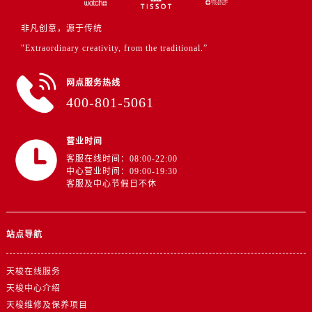
江苏省徐州市鼓楼区淮海东路29号苏宁广场IFC国际金融中心35层3508室售后服务中心（需提前预约）
江苏省盐城市盐都区世纪大道5号盐城金融城写字楼1号楼16层1604室售后服务中心（需提前预约）
非凡创意，源于传统
江苏省扬州市邗江区国展路29号星耀天地写字楼1号楼18层1803室售后服务中心（需提前预约）
"Extraordinary creativity, from the traditional.”
江苏省镇江市京口区中山东路售后服务中心（需提前预约）
江西省抚州市临川区赣东大道售后服务中心（需提前预约）
网点服务热线
400-801-5061
江西省赣州市章贡区文清路售后服务中心（需提前预约）
江西省吉安市吉州区井冈山大道售后服务中心（需提前预约）
江西省景德镇市珠山区珠山中路售后服务中心（需提前预约）
营业时间
客服在线时间：08:00-22:00
江西省九江市浔阳区浔阳路售后服务中心（需提前预约）
中心营业时间：09:00-19:30
江西省南昌市红谷滩新区红谷中大道998号绿地双子塔（中央广场）A1座办公楼14层1407室售后服务中心（需提前预约）
客服及中心节假日不休
江西省萍乡市安源区萍安北大道与康庄路交叉口售后服务中心（需提前预约）
江西省上饶市信州区滨江西路售后服务中心（需提前预约）
站点导航
江西省新余市渝水区北湖西路售后服务中心（需提前预约）
江西省宜春市袁州区中山中路售后服务中心（需提前预约）
天梭在线服务
江西省鹰潭市月湖区胜利东路售后服务中心（需提前预约）
天梭中心介绍
山东省德州市德城区东风中路售后服务中心（需提前预约）
天梭维修及保养项目