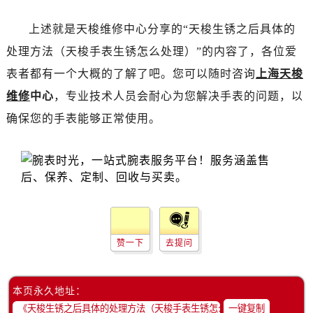
昆明市盘龙区北京路928号同德昆明广场写字楼10层06室（需提前预约）
石家庄市长安区中山东路39号勒泰中心写字楼B座13层07室（需提前预约）
上述就是天梭维修中心分享的“天梭生锈之后具体的
西安市碑林区南关正街88号华侨城长安国际中心E座6楼10室（需提前预约）
处理方法（天梭手表生锈怎么处理）”的内容了，各位爱
海口市龙华区金贸东路5号海口华润大厦B座17层1707室（需提前预约）
表者都有一个大概的了解了吧。您可以随时咨询
上海天梭
唐山市路南区新华东道100号万达广场写字楼A座10层1002室（需提前预约）
维修
中心
，专业技术人员会耐心为您解决手表的问题，以
台州市椒江区东海大道1800号腾达中心东1幢20楼2002室（需提前预约）
确保您的手表能够正常使用。
内蒙古自治区呼和浩特市玉泉区大学西街70号华润万象城写字楼（鄂尔多斯大厦）23层2326室（需提前预约）
甘肃省兰州市七里河区西津西路16号兰州中心写字楼21层2102室（需提前预约）
重庆市解放碑渝中区民权路28号英利国际金融中心写字楼20层01室（需提前预约）
黑龙江省大庆市萨尔图区会战大街售后服务中心（需提前预约）
黑龙江省鹤岗市向阳区红军路售后服务中心（需提前预约）
黑龙江省黑河市爱辉区中央街售后服务中心（需提前预约）
黑龙江省鸡西市鸡冠区红军路售后服务中心（需提前预约）
赞一下
去提问
黑龙江省佳木斯市向阳区长安路售后服务中心（需提前预约）
黑龙江省牡丹江市东安区太平路售后服务中心（需提前预约）
本页永久地址：
黑龙江省七台河市桃山区大同街售后服务中心（需提前预约）
一键复制