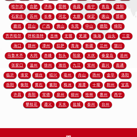
安徽省宿州市埇桥区人民中路售后服务中心（需提前预约）
哈尔滨
合肥
济南
昆明
南昌
南宁
青岛
沈阳
安徽省铜陵市铜官区石城大道售后服务中心（需提前预约）
石家庄
苏州
长春
河北
太原
保定
唐山
邯郸
安徽省芜湖市镜湖区中山路步行街售后服务中心（需提前预约）
廊坊
昆山
广西
佛山
东莞
中山
德阳
绵阳
安徽省宣城市宣州区叠嶂西路售后服务中心（需提前预约）
齐齐哈尔
呼和浩特
吉林
无锡
芜湖
珠海
汕头
三亚
福建省龙岩市新罗区九一南路售后服务中心（需提前预约）
福建省南平市建阳区人民西路售后服务中心（需提前预约）
海口
赣州
漳州
拉萨
青海
新疆
兰州
银川
福建省宁德市蕉城区天湖东路售后服务中心（需提前预约）
乌鲁木齐
大同
赤峰
包头
阳泉
大庆
秦皇岛
沧州
福建省莆田市城厢区霞林街道荔华东大道售后服务中心（需提前预约）
张家口
温州
徐州
潍坊
九江
常州
嘉兴
南通
福建省三明市三元区东乾二路售后服务中心（需提前预约）
临沂
淮安
烟台
绍兴
亳州
舟山
扬州
金华
洛阳
福建省漳州市龙文区步港路售后服务中心（需提前预约）
岳阳
衡阳
黄石
襄阳
株洲
湘潭
十堰
荆州
宜昌
江苏省常州市新北区龙锦路1590号现代传媒中心5号楼10层1008室售后服务中心（需提前预约）
许昌
南阳
常德
泉州
柳州
桂林
惠州
西宁
江苏省淮安市清江浦区淮海北路售后服务中心（需提前预约）
攀枝花
遵义
天水
盐城
泰州
台州
江苏省连云港市海州区通灌北路售后服务中心（需提前预约）
江苏省南京市秦淮区中山南路1号南京中心22层22-C1-C3室售后服务中心（需提前预约）
江苏省宿迁市宿城区西湖路售后服务中心（需提前预约）
江苏省泰州市海陵区永定东路399号置地商务中心东塔（华润万象城）17层1706室售后服务中心（需提前预约）