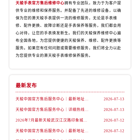
辽宁省丹东市振兴区七经街售后服务中心（需提前预约）
天梭手表官方售后维修中心
拥有专业团队，致力于为客户提
供专业的维修和保养服务。并配备了先进的维修设备，以确
辽宁省抚顺市新抚区东一路售后服务中心（需提前预约）
保为您的萧天梭手表提供一流的维修服务，无论是手表维
辽宁省阜新市海州区解放大街售后服务中心（需提前预约）
修、配件更换、故障诊断还是手表保养等服务，我们都会用
辽宁省葫芦岛市连山区中央路售后服务中心（需提前预约）
心对待，让您的手表焕发新生。我们的天梭保养维修中心遍
辽宁省锦州市古塔区中央大街售后服务中心（需提前预约）
布全国各地，为您提供便捷的天梭保养、维修、配件更换等
辽宁省辽阳市白塔区新运大街售后服务中心（需提前预约）
服务。如果您有任何问题或需要维修服务，我们将全力以赴
辽宁省盘锦市兴隆台区石油大街售后服务中心（需提前预约）
为您提供专业的萧天梭手表维修保养服务。
辽宁省铁岭市银州区南马路售后服务中心（需提前预约）
辽宁省营口市站前区市府路与渤海大街交叉口售后服务中心（需提前预约）
辽宁省沈阳市沈河区中街路137号亨得利名表维修授权店1楼售后服务中心（需提前预约）
最新发布
辽宁省沈阳市沈河区中街路83号亨得利名表维修授权店1楼售后服务中心（需提前预约）
北京市朝阳区建国门外大街甲6号华熙国际中心D座11层1102室售后服务中心（需提前预约）
天梭中国官方售后服务中心｜最新地址与24小时服务电话权威信息通告（2026年7月最新）
2026-07-13
北京市东城区东长安街1号王府井东方广场W3座6层602室售后服务中心（需提前预约）
天梭中国官方售后服务中心｜详细热线电话及全部网点地址权威信息通知（2026年7月最新）
2026-07-13
河北省保定市竞秀区朝阳北大街北国先天下售后服务中心（需提前预约）
2026年7月最新天梭武汉江汉路印象城维修保养服务电话
2026-07-12
内蒙古自治区阿拉善盟市左旗土尔扈特大街售后服务中心（需提前预约）
天梭中国官方售后服务中心｜最新地址及官方客服热线权威信息通告（2026年7月最新）
2026-07-12
内蒙古自治区巴彦淖尔市临河区新华街售后服务中心（需提前预约）