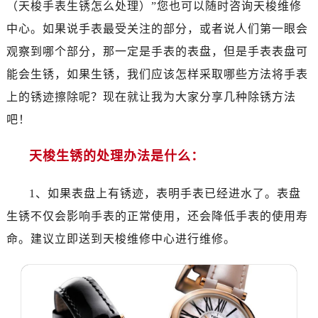
（天梭手表生锈怎么处理）”您也可以随时咨询天梭维修
南昌市红谷滩新区红谷中大道998号绿地双子塔（中央广场）A1座办公楼14层07室（需提前预约）
济南市历下区经十路11111号华润中心写字楼（万象城）15层1508室（需提前预约）
中心。如果说手表最受关注的部分，或者说人们第一眼会
广州市天河区天河路230号万菱汇国际中心写字楼A塔7层704室（需提前预约）
观察到哪个部分，那一定是手表的表盘，但是手表表盘可
广州市越秀区环市东路371-375号世界贸易中心大厦南塔写字楼15层07室（需提前预约）
能会生锈，如果生锈，我们应该怎样采取哪些方法将手表
深圳市罗湖区深南东路5001号华润大厦写字楼17层1701室（需提前预约）
上的锈迹擦除呢？现在就让我为大家分享几种除锈方法
惠州市惠城区江北文昌一路7号华贸大厦写字楼1座30层05室（需提前预约）
吧！
厦门市思明区湖滨东路95号华润大厦写字楼B座11层1104室（需提前预约）
福州市鼓楼区五四路128-1号恒力城写字楼15层03室（需提前预约）
天梭生锈的处理办法是什么：
成都市锦江区人民东路6号SAC东原中心写字楼24层2406B室（需提前预约）
重庆市江北区观音桥步行街2号融恒时代广场写字楼9层902室（需提前预约）
1、如果表盘上有锈迹，表明手表已经进水了。表盘
长沙市芙蓉区定王台街道建湘路393号世茂环球金融中心写字楼（芙蓉广场）10层13室（需提前预约）
生锈不仅会影响手表的正常使用，还会降低手表的使用寿
郑州市二七区铭功路10号华润大厦写字楼29层2905室（需提前预约）
命。建议立即送到天梭维修中心进行维修。
太原市迎泽区解放路15号亨得利名表服务中心（品牌授权店）3层整层（需提前预约）
沈阳市沈河区中街路137号亨得利名表服务中心（品牌授权店）1层整层（需提前预约）
沈阳市沈河区中街路83号亨得利名表服务中心（品牌授权店）1层整层（需提前预约）
乌鲁木齐市天山区红山路26号时代广场（CCMALL）C座17层17-B（需提前预约）