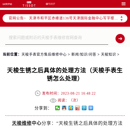
北京市东城区东长安街1号东方广场写字楼W3座6层602室（需提前预约）

北京市朝阳区建国门外大街甲6号华熙国际中心写字楼D座11层1102室（需提前预约）
▲
官网公告>
天津市和平区赤峰道136号天津国际金融中心写字楼26层2603室（需提前预约）
▼
上海市徐汇区虹桥路3号港汇中心写字楼2座37层3705室（需提前预约）
上海市黄浦区南京东路299号宏伊国际广场写字楼8层806室（需提前预约）
南京市秦淮区中山南路1号（新街口）南京中心写字楼22层C1-1室（需提前预约）
常州市新北区龙锦路1590号现代传媒中心写字楼5号楼10层1008室（需提前预约）
当前位置：
天梭手表官方售后维修中心
>
新闻/知识/问答
>
天梭知识
>
徐州市鼓楼区淮海东路29号苏宁广场IFC国际金融中心写字楼35层3508室（需提前预约）
扬州市邗江区国展路29号星耀天地写字楼1号楼18层1803室（需提前预约）
天梭生锈之后具体的处理方法（天梭手表生
盐城市盐都区世纪大道5号盐城金融城写字楼1号楼16层1604室（需提前预约）
锈怎么处理）
泰州市海陵区永定东路399号置地商务中心东塔写字楼（华润万象城）17层1706室（需提前预约）
宁波市江北区大闸南路500号来福士广场办公楼20层2009室（需提前预约）
发布时间：2023-08-21 16:48:22
杭州市上城区钱江路1366号华润大厦写字楼A座5层503-5室（需提前预约）
阅读：（
次）
金华市金东区东市南街777号金华万达广场写字楼4号楼22层2209室（需提前预约）
分享到：
绍兴市越城区胜利东路379号世茂天际中心写字楼8层805室（需提前预约）
天梭维修
中心
分享：“天梭生锈之后具体的处理方法
嘉兴市南湖区广益路705号嘉兴世界贸易中心写字楼A座13层1304室（需提前预约）