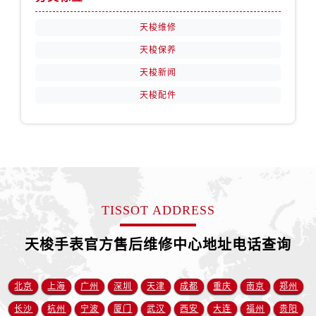
山西省阳泉市郊区平阳东街与新城大道交叉口售后服务中心（需提前预约）
山西省运城市盐湖区河东街售后服务中心（需提前预约）
天梭维修
山西省长治市潞州区英雄中路售后服务中心（需提前预约）
天梭保养
山西省太原市迎泽区迎泽街道解放路15号亨得利名表维修授权店3楼售后服务中心（需提前预约）
天梭新闻
天津市和平区赤峰道136号天津国际金融中心26层2603室售后服务中心（需提前预约）
天梭配件
安徽省安庆市迎江区人民路售后服务中心（需提前预约）
安徽省蚌埠市蚌山区淮河路售后服务中心（需提前预约）
安徽省亳州市谯城区魏武大道售后服务中心（需提前预约）
安徽省池州市贵池区长江路售后服务中心（需提前预约）
安徽省滁州市琅琊区南谯北路售后服务中心（需提前预约）
安徽省阜阳市颍州区颍州北路售后服务中心（需提前预约）
TISSOT ADDRESS
安徽省淮北市相山区淮海路售后服务中心（需提前预约）
天梭手表官方售后维修中心地址电话查询
安徽省淮南市田家庵区国庆中路售后服务中心（需提前预约）
安徽省黄山市屯溪区黄山西路售后服务中心（需提前预约）
安徽省六安市金安区解放中路售后服务中心（需提前预约）
北京
上海
广州
深圳
天津
成都
重庆
南京
郑州
安徽省马鞍山市雨山区湖南西路售后服务中心（需提前预约）
长沙
杭州
宁波
厦门
武汉
西安
大连
福州
贵阳