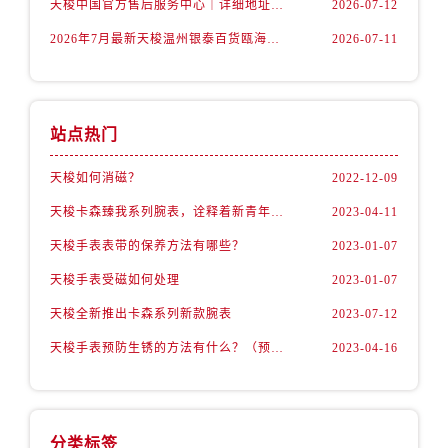
天梭中国官方售后服务中心｜详细地址与售后热线权威信息通知（2026年7月最新）
2026-07-12
内蒙古自治区包头市青山区幸福路甲3号王府井百货名表维修售后服务中心（需提前预约）
内蒙古自治区赤峰市红山区哈达街售后服务中心（需提前预约）
2026年7月最新天梭温州银泰百货瓯海店维修保养服务电话
2026-07-11
内蒙古自治区鄂尔多斯市东胜区伊金霍洛街售后服务中心（需提前预约）
内蒙古自治区呼伦贝尔市海拉尔区中央街售后服务中心（需提前预约）
内蒙古自治区通辽市科尔沁区明仁大街售后服务中心（需提前预约）
站点热门
内蒙古自治区乌海市海勃湾区人民南路售后服务中心（需提前预约）
内蒙古自治区乌兰察布市集宁区恩和大街售后服务中心（需提前预约）
天梭如何消磁？
2022-12-09
内蒙古自治区锡林郭勒盟市锡林浩特市光明街与额尔敦路交叉口售后服务中心（需提前预约）
天梭卡森臻我系列腕表，诠释着新青年的生活态度
2023-04-11
内蒙古自治区兴安盟市乌兰浩特市兴安大街售后服务中心（需提前预约）
天梭手表表带的保养方法有哪些？
2023-01-07
山西省大同市平城区迎宾街售后服务中心（需提前预约）
天梭手表受磁如何处理
2023-01-07
山西省晋城市城区黄华街售后服务中心（需提前预约）
天梭全新推出卡森系列新款腕表
2023-07-12
山西省晋中市榆次区顺城街售后服务中心（需提前预约）
山西省临汾市尧都区解放路售后服务中心（需提前预约）
天梭手表预防生锈的方法有什么？（预防方法）
2023-04-16
山西省吕梁市离石区永宁中路与建设街交叉口售后服务中心（需提前预约）
山西省朔州市朔城区怡西路与鄯阳西街交汇处售后服务中心（需提前预约）
山西省忻州市忻府区和平东街与七一南路交叉口售后服务中心（需提前预约）
分类标签