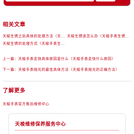
黑龙江省齐齐哈尔市龙沙区龙华路售后服务中心（需提前预约）
黑龙江省双鸭山市尖山区新兴大街售后服务中心（需提前预约）
黑龙江省绥化市北林区新华街与康庄路交叉口售后服务中心（需提前预约）
相关文章
黑龙江省伊春市伊美区通河路售后服务中心（需提前预约）
吉林省白城市洮北区明仁南街售后服务中心（需提前预约）
天梭生锈之后具体的处理方法（天梭手表生锈怎么处理）
天梭生锈该怎么办（天梭手表生锈怎么处理）
天梭生锈的处理方式（天梭手表生锈怎么处理）
吉林省白山市浑江区浑江大街售后服务中心（需提前预约）
吉林省吉林市船营区河南街售后服务中心（需提前预约）
上一篇：
天梭手表走快具体原因是什么（天梭手表走快什么原因）
吉林省辽源市龙山区人民大街售后服务中心（需提前预约）
吉林省梅河口市新华街道梅河大街售后服务中心（需提前预约）
下一篇：
天梭手表抛光的最佳具体方法（天梭手表抛光的正确方法）
吉林省四平市铁东区紫气大路与南九经街交汇处售后服务中心（需提前预约）
吉林省松原市宁江区五环大街售后服务中心（需提前预约）
了解更多
吉林省通化市东昌区环通乡江南大街售后服务中心（需提前预约）
吉林省延边市延吉市解放路售后服务中心（需提前预约）
天梭手表官方售后维修中心
辽宁省鞍山市铁东区站前街售后服务中心（需提前预约）
辽宁省本溪市平山区胜利路售后服务中心（需提前预约）
天梭维修保养服务中心
辽宁省朝阳市双塔区新华路售后服务中心（需提前预约）