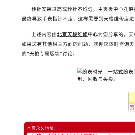
昆明市盘龙区北京路928号同德昆明
秒针安装过高或秒针不均匀，主夹板中心孔磨
石家庄市长安区中山东路39号勒泰中
最终导致手表指针不走，这样需要到天梭维修店进
西安市碑林区南关正街88号华侨城长
海口市龙华区金贸东路5号海口华润大厦
上述内容由
北京天梭维修
中心
为您分享的，天
唐山市路南区新华东道100号万达广场
如果您有其他相关方面的问题，欢迎您随时咨询天
台州市椒江区东海大道1800号腾达中
内蒙古自治区呼和浩特市玉泉区大学西
的”天梭专属版块”讨论。
甘肃省兰州市七里河区西津西路16号兰
重庆市解放碑渝中区民权路28号英利
黑龙江省大庆市萨尔图区会战大街售
黑龙江省鹤岗市向阳区红军路售后服
黑龙江省黑河市爱辉区中央街售后服
黑龙江省鸡西市鸡冠区红军路售后服
赞
黑龙江省佳木斯市向阳区长安路售后
黑龙江省牡丹江市东安区太平路售后
本页永久地址：
黑龙江省七台河市桃山区大同街售后