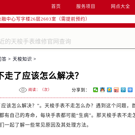
字楼W3座6层602室（需提前预约）
首页
服务项目
网点大全
国际中心写字楼D座11层1102室（需提前预约）
融中心写字楼26层2603室（需提前预约）
2座37层3705室（需提前预约）
际广场写字楼8层806室（需提前预约）
南京中心写字楼22层C1-1室（需提前预约）
中心写字楼5号楼10层1008室（需提前预约）
问答
>
天梭知识
>
FC国际金融中心写字楼35层3508室（需提前预约）
楼1号楼18层1803室（需提前预约）
不走了应该怎么解决？
字楼1号楼16层1604室（需提前预约）
务中心东塔写字楼（华润万象城）17层1706室（需提前预约）
阅读：（
次）
分享到：
场办公楼20层2009室（需提前预约）
写字楼A座5层503-5室（需提前预约）
了应该怎么解决？”。天梭手表不走怎么办？遇到这个问题，
广场写字楼4号楼22层2209室（需提前预约）
都有自己的寿命，每块手表都可能“生病”。那天梭手表不走
际中心写字楼8层805室（需提前预约）
们一起了解一些常见原因及其处理方法。
易中心写字楼A座13层1304室（需提前预约）