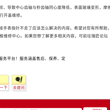
广场写字楼10层06室（需提前预约）
损，导致中心齿轴与秒齿轴同心度降低，表面玻璃变形，摩
心写字楼B座13层07室（需提前预约）
行开盖维修。
安国际中心E座6楼10室（需提前预约）
B座17层1707室（需提前预约）
梭手表指针不走了应该怎么解决的内容。希望对您有所帮助
写字楼A座10层1002室（需提前预约）
梭维修中心。如果您想了解更多相关内容，可前往瑞匠论坛
心东1幢20楼2002室（需提前预约）
街70号华润万象城写字楼（鄂尔多斯大厦）23层2326室（需
州中心写字楼21层2102室（需提前预约）
国际金融中心写字楼20层01室（需提前预约）
后服务中心（需提前预约）
务中心（需提前预约）
务中心（需提前预约）
务中心（需提前预约）
一下
去提问
服务中心（需提前预约）
服务中心（需提前预约）
服务中心（需提前预约）