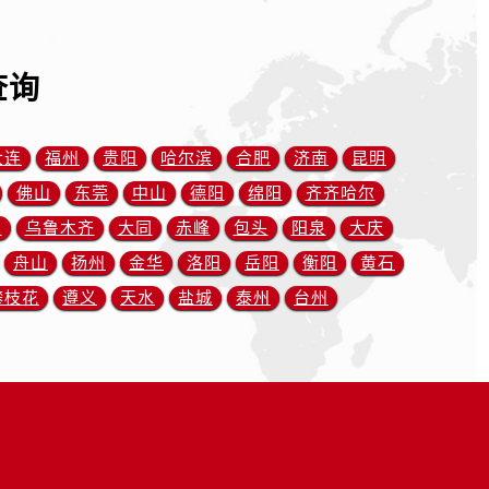
查询
大连
福州
贵阳
哈尔滨
合肥
济南
昆明
佛山
东莞
中山
德阳
绵阳
齐齐哈尔
川
乌鲁木齐
大同
赤峰
包头
阳泉
大庆
舟山
扬州
金华
洛阳
岳阳
衡阳
黄石
攀枝花
遵义
天水
盐城
泰州
台州