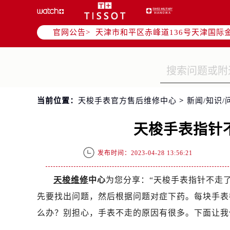
北京市东城区东长安街1号东方广场写
北京市朝阳区建国门外大街甲6号华熙
官网公告>
天津市和平区赤峰道136号天津国际金
上海市徐汇区虹桥路3号港汇中心写字楼
上海市黄浦区南京东路299号宏伊国
南京市秦淮区中山南路1号（新街口）
常州市新北区龙锦路1590号现代传媒
当前位置：
天梭手表官方售后维修中心
>
新闻/知识/
徐州市鼓楼区淮海东路29号苏宁广场I
扬州市邗江区国展路29号星耀天地写字
天梭手表指针
盐城市盐都区世纪大道5号盐城金融城写
泰州市海陵区永定东路399号置地商
发布时间：2023-04-28 13:56:21
宁波市江北区大闸南路500号来福士广
杭州市上城区钱江路1366号华润大厦
天梭维修
中心
为您分享：“天梭手表指针不走
金华市金东区东市南街777号金华万达
先要找出问题，然后根据问题对症下药。每块手表
绍兴市越城区胜利东路379号世茂天
么办？别担心，手表不走的原因有很多。下面让我
嘉兴市南湖区广益路705号嘉兴世界贸