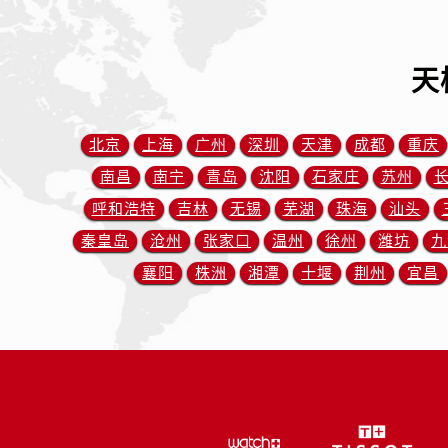
辽宁省丹东市振兴区七经街售后服务
辽宁省抚顺市新抚区东一路售后服务
辽宁省阜新市海州区解放大街售后服
天
辽宁省葫芦岛市连山区中央路售后服
辽宁省锦州市古塔区中央大街售后服
北京
上海
广州
深圳
天津
成都
重庆
辽宁省辽阳市白塔区新运大街售后服
辽宁省盘锦市兴隆台区石油大街售后
南昌
南宁
青岛
沈阳
石家庄
苏州
辽宁省铁岭市银州区南马路售后服务
呼和浩特
吉林
无锡
芜湖
珠海
汕头
辽宁省营口市站前区市府路与渤海大
秦皇岛
沧州
张家口
温州
徐州
潍坊
九
辽宁省沈阳市沈河区中街路137号亨
襄阳
株洲
湘潭
十堰
荆州
宜昌
辽宁省沈阳市沈河区中街路83号亨
北京市朝阳区建国门外大街甲6号华熙
北京市东城区东长安街1号王府井东方
河北省保定市竞秀区朝阳北大街北国
内蒙古自治区阿拉善盟市左旗土尔扈
内蒙古自治区巴彦淖尔市临河区新华