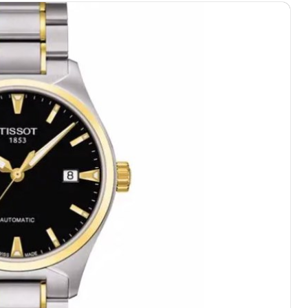
绿地双子塔（中央广场）A1座办公楼14层07室（需提前预约）
心写字楼（万象城）15层1508室（需提前预约）
际中心写字楼A塔7层704室（需提前预约）
世界贸易中心大厦南塔写字楼15层07室（需提前预约）
厦写字楼17层1701室（需提前预约）
厦写字楼1座30层05室（需提前预约）
字楼B座11层1104室（需提前预约）
写字楼15层03室（需提前预约）
心写字楼24层2406B室（需提前预约）
代广场写字楼9层902室（需提前预约）
号世茂环球金融中心写字楼（芙蓉广场）10层13室（需提前预约
楼29层2905室（需提前预约）
表服务中心（品牌授权店）3层整层（需提前预约）
表服务中心（品牌授权店）1层整层（需提前预约）
表服务中心（品牌授权店）1层整层（需提前预约）
（CCMALL）C座17层17-B（需提前预约）