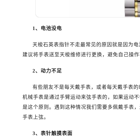
温州市鹿城区锦绣路1067号置信广场
哈尔滨市道里区友谊西路600号富力中
大连市中山区人民路15号国际金融大
1、电池没电
佛山市禅城区季华五路57号万科金融中
东莞市东城街道鸿福东路1号民盈国贸
天梭石英表指针不走最常见的原因就是因为电
无锡市梁溪区人民中路139号恒隆广场
建议将手表送至天梭维修进行更换，避免自己操作
南通市崇川区工农路57号圆融广场写字
苏州市苏州工业园区星港街199号苏州
2、动力不足
武汉市江汉区解放大道686号世界贸易
南宁市青秀区金湖路59号地王大厦12
有些朋友不是每天戴手表，或者每天戴手表的
合肥市蜀山区潜山路111号万象城华润
机械手表是通过手臂运动来弦手表的，如果运动不
泉州市丰泽区宝洲路729号浦西万达中
是这个原则。遇到这种情况我们需要多佩戴手表，
青岛市南区山东路6号华润大厦B座2
烟台市芝罘区胜利路139号万达金融中
手表上弦。
长春市朝阳区西安大路727号中银大厦
3、表针触摸表面
贵阳市南明区都司高架桥路33号亨特