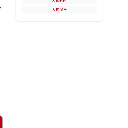
天梭新闻
擦
天梭配件
，
提前预约）