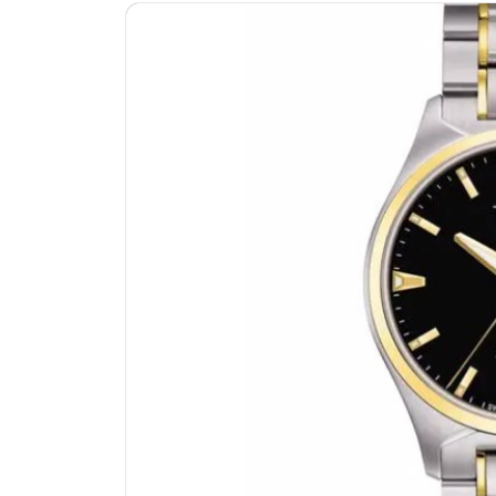
南昌市红谷滩新区红谷中大道998号
济南市历下区经十路11111号华润中
广州市天河区天河路230号万菱汇国
广州市越秀区环市东路371-375号
深圳市罗湖区深南东路5001号华润大
惠州市惠城区江北文昌一路7号华贸大
厦门市思明区湖滨东路95号华润大厦写
福州市鼓楼区五四路128-1号恒力城
成都市锦江区人民东路6号SAC东原中
重庆市江北区观音桥步行街2号融恒时
长沙市芙蓉区定王台街道建湘路393
郑州市二七区铭功路10号华润大厦写字
太原市迎泽区解放路15号亨得利名
沈阳市沈河区中街路137号亨得利名
沈阳市沈河区中街路83号亨得利名
乌鲁木齐市天山区红山路26号时代广场