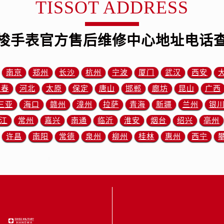
TISSOT ADDRESS
中心（需提前预约）
中心（需提前预约）
务中心（需提前预约）
梭手表官方售后维修中心地址电话
务中心（需提前预约）
务中心（需提前预约）
南京
郑州
长沙
杭州
宁波
厦门
武汉
西安
务中心（需提前预约）
服务中心（需提前预约）
长春
河北
太原
保定
唐山
邯郸
廊坊
昆山
广西
中心（需提前预约）
三亚
海口
赣州
漳州
拉萨
青海
新疆
兰州
银
街交叉口售后服务中心（需提前预约）
江
常州
嘉兴
南通
临沂
淮安
烟台
绍兴
亳州
得利名表维修授权店1楼售后服务中心（需提前预约）
许昌
南阳
常德
泉州
柳州
桂林
惠州
西宁
得利名表维修授权店1楼售后服务中心（需提前预约）
国际中心D座11层1102室售后服务中心（需提前预约）
广场W3座6层602室售后服务中心（需提前预约）
先天下售后服务中心（需提前预约）
特大街售后服务中心（需提前预约）
街售后服务中心（需提前预约）