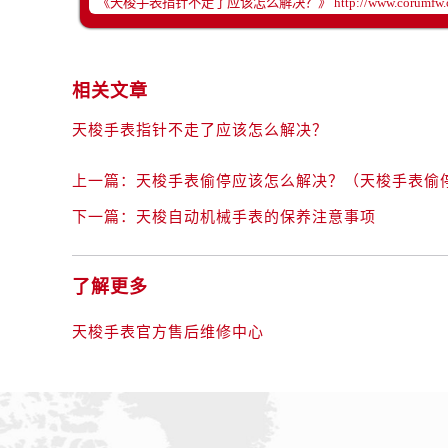
黑龙江省齐齐哈尔市龙沙区龙华路售
黑龙江省双鸭山市尖山区新兴大街售
黑龙江省绥化市北林区新华街与康庄
相关文章
黑龙江省伊春市伊美区通河路售后服
吉林省白城市洮北区明仁南街售后服
天梭手表指针不走了应该怎么解决？
吉林省白山市浑江区浑江大街售后服
吉林省吉林市船营区河南街售后服务
上一篇：
天梭手表偷停应该怎么解决？（天梭手表偷
吉林省辽源市龙山区人民大街售后服
下一篇：
天梭自动机械手表的保养注意事项
吉林省梅河口市新华街道梅河大街售
吉林省四平市铁东区紫气大路与南九
了解更多
吉林省松原市宁江区五环大街售后服
吉林省通化市东昌区环通乡江南大街
天梭手表官方售后维修中心
吉林省延边市延吉市解放路售后服务
辽宁省鞍山市铁东区站前街售后服务
辽宁省本溪市平山区胜利路售后服务
辽宁省朝阳市双塔区新华路售后服务