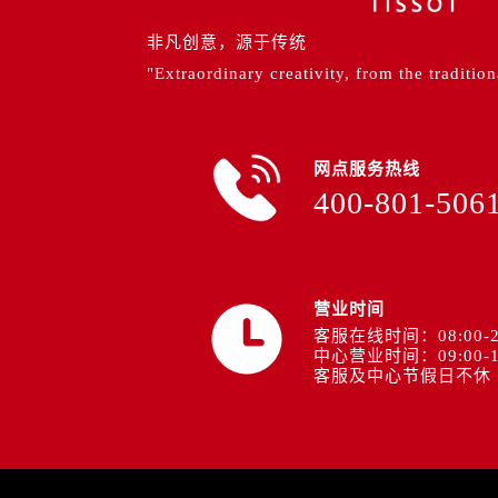
内蒙古自治区包头市青山区幸福路甲
内蒙古自治区赤峰市红山区哈达街售
非凡创意，源于传统
内蒙古自治区鄂尔多斯市东胜区伊金
"Extraordinary creativity, from the tradition
内蒙古自治区呼伦贝尔市海拉尔区中
内蒙古自治区通辽市科尔沁区明仁大
内蒙古自治区乌海市海勃湾区人民南
网点服务热线
400-801-506
内蒙古自治区乌兰察布市集宁区恩和
内蒙古自治区锡林郭勒盟市锡林浩特
内蒙古自治区兴安盟市乌兰浩特市兴
山西省大同市平城区迎宾街售后服务
营业时间
山西省晋城市城区黄华街售后服务中
客服在线时间：08:00-2
山西省晋中市榆次区顺城街售后服务
中心营业时间：09:00-1
客服及中心节假日不休
山西省临汾市尧都区解放路售后服务
山西省吕梁市离石区永宁中路与建设
山西省朔州市朔城区怡西路与鄯阳西
山西省忻州市忻府区和平东街与七一