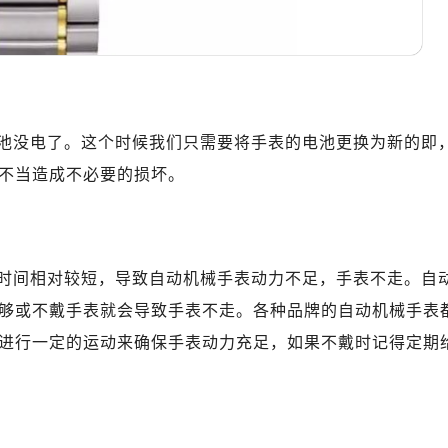
10层1015室（需提前预约）
心T2座写字楼29层03室（需提前预约）
厦7层G室（需提前预约）
心C座12层1205室（需提前预约）
中心T1写字楼9层907室（需提前预约）
池没电了。这个时候我们只需要将手表的电池更换为新的即
写字楼1座11层1104室（需提前预约）
不当造成不必要的损坏。
楼16层1603室（需提前预约）
中心办公楼C座22层08室（需提前预约）
大厦38层09室（需提前预约）
楼1224室（需提前预约）
时间相对较短，导致自动机械手表动力不足，手表不走。自
大厦B座12楼03室（需提前预约）
够或不戴手表就会导致手表不走。各种品牌的自动机械手表
心写字楼A座7楼709室（需提前预约）
进行一定的运动来确保手表动力充足，如果不戴时记得定期
2层04室（需提前预约）
心A座907室（需提前预约）
A座(旺进大厦)18层09室（需提前预约）
国际金融中心14楼14D（需提前预约）