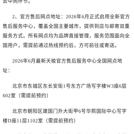
去中间环节。
石家庄市长安区中山东路39号勒泰中心写字楼B座13层07室（需提前预约）
西安市碑林区南关正街88号华侨城长安国际中心E座6楼10室（需提前预约）
2、官方售后网点地址：2026年6月正式启用全新官方
海口市龙华区金贸东路5号海口华润大厦B座17层1707室（需提前预约）
售后服务中心，覆盖全国主要城市，提供到店与邮寄双重
唐山市路南区新华东道100号万达广场写字楼A座10层1002室（需提前预约）
服务方式。所有网点均为品牌直接管理，服务范围面向全
台州市椒江区东海大道1800号腾达中心东1幢20楼2002室（需提前预约）
内蒙古自治区呼和浩特市玉泉区大学西街70号华润万象城写字楼（鄂尔多斯大厦）23层2326室（需提前预约）
国用户，需提前通过热线预约后，方可前往或寄送。
甘肃省兰州市七里河区西津西路16号兰州中心写字楼21层2102室（需提前预约）
2026年6月最新天梭官方售后服务中心全国网点地
重庆市解放碑渝中区民权路28号英利国际金融中心写字楼20层01室（需提前预约）
黑龙江省大庆市萨尔图区会战大街售后服务中心（需提前预约）
址：
黑龙江省鹤岗市向阳区红军路售后服务中心（需提前预约）
北京市东城区东长安街1号东方广场写字楼W3座6层
黑龙江省黑河市爱辉区中央街售后服务中心（需提前预约）
黑龙江省鸡西市鸡冠区红军路售后服务中心（需提前预约）
602室（需提前预约）
黑龙江省佳木斯市向阳区长安路售后服务中心（需提前预约）
北京市朝阳区建国门外大街甲6号华熙国际中心写字
黑龙江省牡丹江市东安区太平路售后服务中心（需提前预约）
黑龙江省七台河市桃山区大同街售后服务中心（需提前预约）
楼D座11层1102室（需提前预约）
黑龙江省齐齐哈尔市龙沙区龙华路售后服务中心（需提前预约）