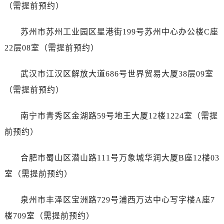
浙江省丽水市莲都区解放街售后服务中心（需提前预约）
（需提前预约）
浙江省宁波市江北区大闸南路500号来福士广场办公楼20层2009室售后服务中心（需提前预约）
苏州市苏州工业园区星港街199号苏州中心办公楼C座
浙江省衢州市柯城区上街售后服务中心（需提前预约）
浙江省绍兴市越城区胜利东路379号世茂天际中心写字楼8层805室售后服务中心（需提前预约）
22层08室（需提前预约）
浙江省舟山市定海区解放东路售后服务中心（需提前预约）
武汉市江汉区解放大道686号世界贸易大厦38层09室
澳门特别行政区大堂区议事亭前地（新马路）售后服务中心（需提前预约）
澳门特别行政区风顺堂区南湾大马路售后服务中心（需提前预约）
（需提前预约）
澳门特别行政区花地玛堂区关闸广场售后服务中心（需提前预约）
南宁市青秀区金湖路59号地王大厦12楼1224室（需提
澳门特别行政区花王堂区大三巴商圈售后服务中心（需提前预约）
澳门特别行政区嘉模堂区官也街售后服务中心（需提前预约）
前预约）
澳门省路氹城市金光大道售后服务中心（需提前预约）
合肥市蜀山区潜山路111号万象城华润大厦B座12楼03
澳门特别行政区望德堂区塔石广场售后服务中心（需提前预约）
福建省福州市鼓楼区五四路128-1号恒力城写字楼15层03室售后服务中心（需提前预约）
室（需提前预约）
福建省厦门市思明区湖滨东路95号万象城华润大厦B座11层1104室售后服务中心（需提前预约）
泉州市丰泽区宝洲路729号浦西万达中心写字楼A座7
广东省潮州市潮安区新风路与潮汕路交汇处售后服务中心（需提前预约）
广东省广州市天河区天河路230号万菱汇国际中心A塔7层704室售后服务中心（需提前预约）
楼709室（需提前预约）