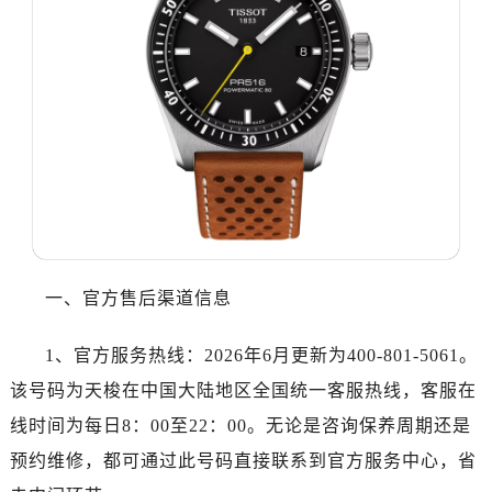
哈尔滨市道里区友谊西路600号富力中心T2座写字楼29层03室（需提前预约）
大连市中山区人民路15号国际金融大厦7层G室（需提前预约）
佛山市禅城区季华五路57号万科金融中心C座12层1205室（需提前预约）
东莞市东城街道鸿福东路1号民盈国贸中心T1写字楼9层907室（需提前预约）
无锡市梁溪区人民中路139号恒隆广场写字楼1座11层1104室（需提前预约）
南通市崇川区工农路57号圆融广场写字楼16层1603室（需提前预约）
苏州市苏州工业园区星港街199号苏州中心办公楼C座22层08室（需提前预约）
武汉市江汉区解放大道686号世界贸易大厦38层09室（需提前预约）
南宁市青秀区金湖路59号地王大厦12楼1224室（需提前预约）
合肥市蜀山区潜山路111号万象城华润大厦B座12楼03室（需提前预约）
一、官方售后渠道信息
泉州市丰泽区宝洲路729号浦西万达中心写字楼A座7楼709室（需提前预约）
青岛市南区山东路6号华润大厦B座22层04室（需提前预约）
1、官方服务热线：2026年6月更新为400-801-5061。
烟台市芝罘区胜利路139号万达金融中心A座907室（需提前预约）
该号码为天梭在中国大陆地区全国统一客服热线，客服在
长春市朝阳区西安大路727号中银大厦A座(旺进大厦)18层09室（需提前预约）
线时间为每日8：00至22：00。无论是咨询保养周期还是
贵阳市南明区都司高架桥路33号亨特国际金融中心14楼14D（需提前预约）
预约维修，都可通过此号码直接联系到官方服务中心，省
昆明市盘龙区北京路928号同德昆明广场写字楼10层06室（需提前预约）