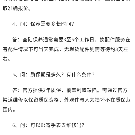
江苏省无锡市梁溪区人民中路139号恒隆广场写字楼1座11层1104室售后服务中心（需提前预约）
取准确报价。
江苏省南通市崇川区工农路57号圆融广场写字楼16层1603室售后服务中心（需提前预约）
江苏省苏州市苏州工业园区 星港街199号苏州中心办公楼C座22层08室售后服务中心（需提前预约）
4、问：保养需要多长时间？
湖北省武汉市江汉区解放大道686号世界贸易大厦38层09室售后服务中心（需提前预约）
广西省南宁市青秀区金湖路59号地王大厦12楼1224室售后服务中心（需提前预约）
答：基础保养通常需要3至5个工作日。换配件服务在
安徽省合肥市蜀山区潜山路111号万象城华润大厦B座12楼03室售后服务中心（需提前预约）
有配件情况下可当天完成，无现货配件则需等待约3天左
福建省泉州市丰泽区宝洲路729号浦西万达中心写字楼A座7楼709室售后服务中心（需提前预约）
右。
山东省青岛市南区山东路6号华润大厦B座22层04室售后服务中心（需提前预约）
山东省烟台市芝罘区胜利路139号万达金融中心A座907室售后服务中心（需提前预约）
5、问：质保期是多久？有什么条件？
吉林省长春市朝阳区西安大路727号中银大厦A座(旺进大厦)18层09室售后服务中心（需提前预约）
贵州省贵阳市南明区都司高架桥路33号亨特国际金融中心14楼14D售后服务中心（需提前预约）
答：官方提供2年质保，覆盖制造缺陷。需通过官方
云南省昆明市盘龙区北京路928号同德昆明广场写字楼10层06室售后服务中心（需提前预约）
渠道维修以保留质保资格，外观件与人为损坏不在质保范
河北省石家庄市长安区中山东路39号勒泰中心写字楼B座13层07室售后服务中心（需提前预约）
围内。
陕西省西安市碑林区南关正街88号华侨城长安国际中心E座6楼10室售后服务中心（需提前预约）
海南省海口市龙华区金贸东路5号海口华润大厦B座17层1707室售后服务中心（需提前预约）
6、问：可以邮寄手表去维修吗？
河北省唐山市路南区新华东道100号万达广场写字楼A座10层1002室售后服务中心（需提前预约）