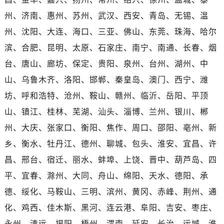
河南省南阳市宛城区范蠡东路与南都路交叉口售后服务中心（需提前预约）
州、济南、惠州、苏州、武汉、西安、青岛、无锡、温
河南省平顶山市卫东区建设路售后服务中心（需提前预约）
州、沈阳、大连、海口、三亚、佛山、东莞、珠海、哈尔
河南省濮阳市大华龙区开州路绿城路交叉口售后服务中心（需提前预约）
河南省三门峡市湖滨区和平路售后服务中心（需提前预约）
滨、合肥、昆明、太原、石家庄、南宁、南通、长春、烟
河南省商丘市梁园区神火大道售后服务中心（需提前预约）
台、唐山、廊坊、保定、贵阳、泉州、台州、湖州、中
河南省新乡市红旗区人民路售后服务中心（需提前预约）
山、乌鲁木齐、洛阳、邯郸、秦皇岛、澳门、西宁、潍
河南省信阳市浉河区东方红大道售后服务中心（需提前预约）
坊、呼和浩特、沧州、鞍山、赣州、临沂、岳阳、平顶
河南省许昌市魏都区建安大道与八龙路交叉口售后服务中心（需提前预约）
山、镇江、桂林、芜湖、汕头、淄博、兰州、银川、郴
河南省郑州市二七区民主路10号华润大厦29层2905室售后服务中心（需提前预约）
州、大庆、张家口、衡阳、焦作、周口、邵阳、亳州、新
河南省周口市川汇区七一路售后服务中心（需提前预约）
乡、衡水、牡丹江、德州、聊城、包头、淮安、宜昌、许
河南省驻马店市驿城区乐山大道与置地大道交叉口售后服务中心（需提前预约）
湖北省鄂州市鄂城区文星大道售后服务中心（需提前预约）
昌、邢台、宿迁、丽水、蚌埠、上饶、晋中、葫芦岛、四
湖北省黄冈市黄州区赤壁大道售后服务中心（需提前预约）
平、宜春、滁州、大同、舟山、绵阳、天水、德阳、承
湖北省黄石市黄石港区武汉路售后服务中心（需提前预约）
德、绥化、马鞍山、三明、滨州、黄冈、赤峰、荆州、通
湖北省荆门市东宝中天街步行街售后服务中心（需提前预约）
化、鸡西、佳木斯、黑河、连云港、阜阳、吉安、枣庄、
湖北省荆州市荆州区荆中路售后服务中心（需提前预约）
永州、清远、揭阳、梧州、渭南、延安、长治、运城、淮