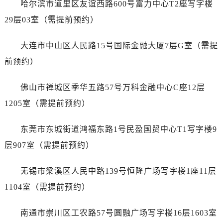
哈尔滨市道里区友谊西路600号富力中心T2座写字楼
山东省济南市历下区经十路11111号华润中心写字楼（万象城）15层1508室售后服务中心（需提前预约）
山东省济宁市任城区太白楼路售后服务中心（需提前预约）
29层03室（需提前预约）
山东省莱芜市文化南路8号银座商城名表维修一楼名表维修售后服务中心（需提前预约）
大连市中山区人民路15号国际金融大厦7层G室（需提
山东省临沂市兰山区解放路售后服务中心（需提前预约）
山东省日照市东港区烟台路售后服务中心（需提前预约）
前预约）
山东省泰安市泰山区财源街道泰山大街售后服务中心（需提前预约）
佛山市禅城区季华五路57号万科金融中心C座12层
山东省威海市环翠区新威海路89号振华商厦一楼名表维修售后服务中心（需提前预约）
山东省潍坊市奎文区东风东街售后服务中心（需提前预约）
1205室（需提前预约）
山东省枣庄市滕州市北辛路与善国路交叉口售后服务中心（需提前预约）
东莞市东城街道鸿福东路1号民盈国贸中心T1写字楼9
山东省淄博市张店区金晶大道售后服务中心（需提前预约）
上海市黄浦区南京东路299号宏伊国际广场写字楼8层806室售后服务中心（需提前预约）
层907室（需提前预约）
上海市徐汇区虹桥路3号港汇中心2座37层3705室售后服务中心（需提前预约）
无锡市梁溪区人民中路139号恒隆广场写字楼1座11层
浙江省杭州市上城区钱江路1366号华润大厦A座5层503-5室售后服务中心（需提前预约）
浙江省湖州市吴兴区劳动路售后服务中心（需提前预约）
1104室（需提前预约）
浙江省嘉兴市南湖区广益路705号嘉兴世界贸易中心A座13层1304室售后服务中心（需提前预约）
南通市崇川区工农路57号圆融广场写字楼16层1603室
浙江省金华市金东区东市南街777号金华万达广场4号楼22楼2209室售后服务中心（需提前预约）