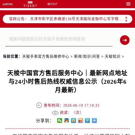
北京市朝阳区建国门外大街甲6号华熙国际中心写字楼D座11层1102室（需提前预约）

天津市和平区赤峰道136号天津国际金融中心写字楼26层2603室（需提前预约）
▲
官网公告>
上海市徐汇区虹桥路3号港汇中心写字楼2座37层3705室（需提前预约）
▼
上海市黄浦区南京东路299号宏伊国际广场写字楼8层806室（需提前预约）
南京市秦淮区中山南路1号（新街口）南京中心写字楼22层C1-1室（需提前预约）
常州市新北区龙锦路1590号现代传媒中心写字楼5号楼10层1008室（需提前预约）
徐州市鼓楼区淮海东路29号苏宁广场IFC国际金融中心写字楼35层3508室（需提前预约）
当前位置：
天梭手表官方售后维修中心
>
新闻/知识/问答
>
天梭知识
>
扬州市邗江区国展路29号星耀天地写字楼1号楼18层1803室（需提前预约）
盐城市盐都区世纪大道5号盐城金融城写字楼1号楼16层1604室（需提前预约）
天梭中国官方售后服务中心｜最新网点地址
泰州市海陵区永定东路399号置地商务中心东塔写字楼（华润万象城）17层1706室（需提前预约）
与24小时售后热线权威信息公示（2026年6
宁波市江北区大闸南路500号来福士广场办公楼20层2009室（需提前预约）
月最新）
杭州市上城区钱江路1366号华润大厦写字楼A座5层503-5室（需提前预约）
金华市金东区东市南街777号金华万达广场写字楼4号楼22层2209室（需提前预约）
发布时间：2026-06-19 17:10:33
绍兴市越城区胜利东路379号世茂天际中心写字楼8层805室（需提前预约）
阅读：（
次）
嘉兴市南湖区广益路705号嘉兴世界贸易中心写字楼A座13层1304室（需提前预约）
分享到：
南昌市红谷滩新区红谷中大道998号绿地双子塔（中央广场）A1座办公楼14层07室（需提前预约）