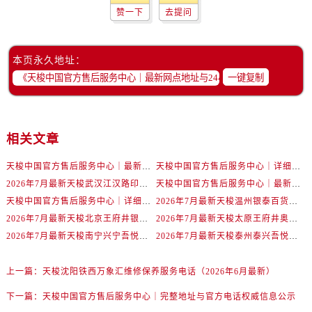
赞一下
去提问
本页永久地址：
一键复制
相关文章
天梭中国官方售后服务中心｜最新地址与24小时服务电话权威信息通告（2026年7月最新）
天梭中国官方售后服务中心｜详细热线电话及全部网点地址权威信息通知（2026年7月最新）
2026年7月最新天梭武汉江汉路印象城维修保养服务电话
天梭中国官方售后服务中心｜最新地址及官方客服热线权威信息通告（2026年7月最新）
天梭中国官方售后服务中心｜详细地址与售后热线权威信息通知（2026年7月最新）
2026年7月最新天梭温州银泰百货瓯海店维修保养服务电话
2026年7月最新天梭北京王府井银泰in88维修保养服务电话
2026年7月最新天梭太原王府井奥莱·晋阳里维修保养服务电话
2026年7月最新天梭南宁兴宁吾悦广场维修保养服务电话
2026年7月最新天梭泰州泰兴吾悦广场维修保养服务电话
上一篇：
天梭沈阳铁西万象汇维修保养服务电话（2026年6月最新）
下一篇：
天梭中国官方售后服务中心｜完整地址与官方电话权威信息公示