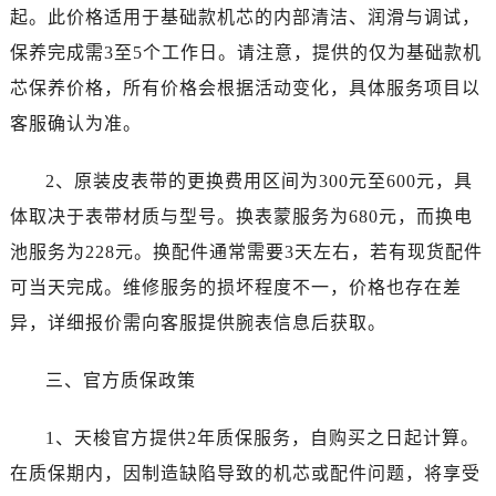
陕西省汉中市汉台区北大街售后服务中心（需提前预约）
起。此价格适用于基础款机芯的内部清洁、润滑与调试，
陕西省商洛市商州区州城街售后服务中心（需提前预约）
保养完成需3至5个工作日。请注意，提供的仅为基础款机
陕西省铜川市王益区红旗街售后服务中心（需提前预约）
芯保养价格，所有价格会根据活动变化，具体服务项目以
陕西省渭南市临渭区东风大街售后服务中心（需提前预约）
客服确认为准。
陕西省咸阳市秦都区沣西新城统一西路与白马河路交汇处售后服务中心（需提前预约）
陕西省延安市宝塔区中心街售后服务中心（需提前预约）
2、原装皮表带的更换费用区间为300元至600元，具
陕西省榆林市榆阳区长兴路售后服务中心（需提前预约）
体取决于表带材质与型号。换表蒙服务为680元，而换电
新疆维吾尔自治区阿克苏市东大街售后服务中心（需提前预约）
池服务为228元。换配件通常需要3天左右，若有现货配件
新疆维吾尔自治区阿拉尔市胜利大道售后服务中心（需提前预约）
可当天完成。维修服务的损坏程度不一，价格也存在差
新疆维吾尔自治区阿拉山口市友好路售后服务中心（需提前预约）
新疆维吾尔自治区阿勒泰市解放路售后服务中心（需提前预约）
异，详细报价需向客服提供腕表信息后获取。
新疆维吾尔自治区阿图什市光明路售后服务中心（需提前预约）
三、官方质保政策
新疆维吾尔自治区白杨市军垦路售后服务中心（需提前预约）
新疆维吾尔自治区北屯市团结路售后服务中心（需提前预约）
1、天梭官方提供2年质保服务，自购买之日起计算。
新疆维吾尔自治区博乐市博乐市北京路售后服务中心（需提前预约）
在质保期内，因制造缺陷导致的机芯或配件问题，将享受
新疆维吾尔自治区昌吉市延安北路售后服务中心（需提前预约）