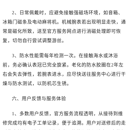
四川省成都市锦江区人民东路6号SAC东原中心24层2406B室售后服务中心（需提前预约）
四川省达州市通川区中心广场、老车坝售后服务中心（需提前预约）
2、日常佩戴时，应避免接触强磁场环境，如音箱、
四川省德阳市旌阳区长江西路、南街售后服务中心（需提前预约）
冰箱门磁条及电动麻将机。机械腕表若出现明显走快，通
四川省甘孜州市康定市情歌广场、箭炉街售后服务中心（需提前预约）
常是磁化所致，送至官方服务网点进行消磁处理即可恢
四川省广安市广安区建安南路售后服务中心（需提前预约）
复，切勿自行尝试调整游丝。
四川省广元市利州区老城南北街、东大街售后服务中心（需提前预约）
四川省乐山市市中区嘉定中路售后服务中心（需提前预约）
3、防水性能需每年检测一次。在接触海水或沐浴
四川省凉山州市西昌市大巷口下街售后服务中心（需提前预约）
前，务必确认表冠已完全旋紧。老化的防水胶圈在2年左
四川省泸州市江阳区治平路售后服务中心（需提前预约）
右会失去弹性，若腕表进水，应尽快送往服务中心进行干
四川省眉山市东坡区三苏路售后服务中心（需提前预约）
燥与防水测试，以防机芯生锈。
四川省绵阳市涪城区翠花街售后服务中心（需提前预约）
四川省南充市高坪区江东大道售后服务中心（需提前预约）
六、用户反馈与服务体验
四川省内江市东兴区汉安大道售后服务中心（需提前预约）
四川省攀枝花市东区三线大道北段售后服务中心（需提前预约）
1、多数用户反馈，官方服务流程透明，从接待到维
四川省遂宁市船山区香林南路售后服务中心（需提前预约）
修完成均有电子工单记录，便于追溯。用户对送修后的走
四川省雅安市雨城区熊猫大道售后服务中心（需提前预约）