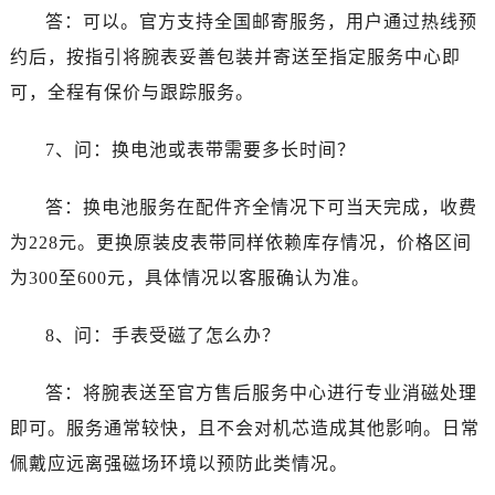
台州市椒江区东海大道1800号腾达中心东1幢20楼2002室售后服务中心（需提前预约）
答：可以。官方支持全国邮寄服务，用户通过热线预
呼和浩特市玉泉区大学西街70号华润万象城写字楼（鄂尔多斯大厦）23层2326室售后服务中心（需提前预约）
约后，按指引将腕表妥善包装并寄送至指定服务中心即
兰州市七里河区西津西路16号兰州中心写字楼21层2102室售后服务中心（需提前预约）
可，全程有保价与跟踪服务。
重庆市解放碑渝中区民权路28号英利国际金融中心写字楼20层01室售后服务中心（需提前预约）
节假日正常营业！
7、问：换电池或表带需要多长时间？
答：换电池服务在配件齐全情况下可当天完成，收费
为228元。更换原装皮表带同样依赖库存情况，价格区间
为300至600元，具体情况以客服确认为准。
8、问：手表受磁了怎么办？
答：将腕表送至官方售后服务中心进行专业消磁处理
即可。服务通常较快，且不会对机芯造成其他影响。日常
佩戴应远离强磁场环境以预防此类情况。