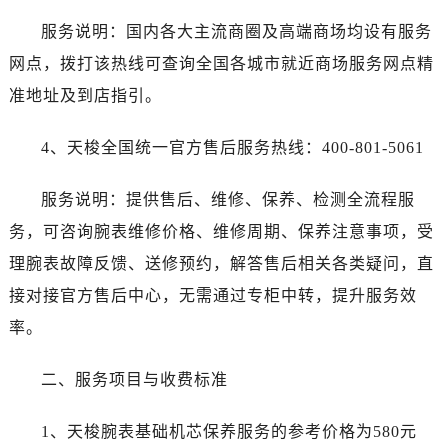
甘肃省张掖市甘州区民乐北路售后服务中心（需提前预约）
服务说明：国内各大主流商圈及高端商场均设有服务
宁夏回族自治区固原市原州区文化街售后服务中心（需提前预约）
网点，拨打该热线可查询全国各城市就近商场服务网点精
宁夏回族自治区石嘴山市大武口区贺兰山路售后服务中心（需提前预约）
宁夏回族自治区吴忠市利通区开元大道售后服务中心（需提前预约）
准地址及到店指引。
宁夏回族自治区银川市兴庆区新华东路97号新百中心C馆一层C1-18号商铺售后服务中心（需提前预约）
4、天梭全国统一官方售后服务热线：400-801-5061
宁夏回族自治区中卫市沙坡头区鼓楼东街售后服务中心（需提前预约）
青海省果洛藏族自治州玛沁县团结路售后服务中心（需提前预约）
服务说明：提供售后、维修、保养、检测全流程服
青海省海北藏族自治州海晏县将军路售后服务中心（需提前预约）
务，可咨询腕表维修价格、维修周期、保养注意事项，受
青海省海东市乐都区滨河路售后服务中心（需提前预约）
青海省海南藏族自治州共和县青海湖大街售后服务中心（需提前预约）
理腕表故障反馈、送修预约，解答售后相关各类疑问，直
青海省海西蒙古族藏族自治州德令哈市柴达木路售后服务中心（需提前预约）
接对接官方售后中心，无需通过专柜中转，提升服务效
青海省黄南藏族自治州同仁市德合隆路售后服务中心（需提前预约）
率。
青海省西宁市城西区海湖新区西关大道售后服务中心（需提前预约）
青海省玉树藏族自治州结古镇胜利路售后服务中心（需提前预约）
二、服务项目与收费标准
陕西省安康市汉滨区金州路售后服务中心（需提前预约）
陕西省宝鸡市渭滨区经二路售后服务中心（需提前预约）
1、天梭腕表基础机芯保养服务的参考价格为580元