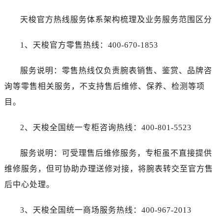
湖南省张家界市永定区解放路售后服务中心（需提前预约）
湖南省长沙市芙蓉区建湘路393号世茂环球金融中心写字楼10层1013室售后服务中心（需提前预约）
天梭官方热线服务体系架构梳理及业务服务范围区分
湖南省株洲市芦淞区建设南路售后服务中心（需提前预约）
1、天梭官方零售热线：400-670-1853
甘肃省白银市白银区北京路售后服务中心（需提前预约）
甘肃省定西市安定区解放路售后服务中心（需提前预约）
服务说明：零售热线仅负责腕表销售、鉴赏、品牌咨
甘肃省敦煌市沙州镇阳关中路售后服务中心（需提前预约）
询等零售相关服务，不支持售后维修、保养、检测等项
甘肃省合作市人民街售后服务中心（需提前预约）
甘肃省嘉峪关市雄关区新华中路售后服务中心（需提前预约）
目。
甘肃省金昌市金川区北京路售后服务中心（需提前预约）
2、天梭全国统一专柜咨询热线：400-801-5523
甘肃省酒泉市肃州区西大街售后服务中心（需提前预约）
甘肃省临夏市城南街道团结路售后服务中心（需提前预约）
服务说明：可受理售后维修服务，专柜虽不直接提供
甘肃省陇南市武都区人民路售后服务中心（需提前预约）
维修服务，但可协助办理送修对接，将腕表转交至官方售
甘肃省平凉市崆峒区西大街售后服务中心（需提前预约）
甘肃省庆阳市西峰区南大街售后服务中心（需提前预约）
后中心处理。
甘肃省天水市秦州区民主路售后服务中心（需提前预约）
3、天梭全国统一商场服务热线：400-967-2013
甘肃省武威市凉州区迎宾路售后服务中心（需提前预约）