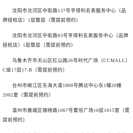
江苏省盐城市盐都区世纪大道5号盐城金融城写字楼1号楼16层1604室售后服务中心（需提前预约）
沈阳市沈河区中街路137号亨得利名表服务中心（品
江苏省扬州市邗江区国展路29号星耀天地写字楼1号楼18层1803室售后服务中心（需提前预约）
江苏省镇江市京口区中山东路售后服务中心（需提前预约）
牌授权店）1层整层（需提前预约）
江西省抚州市临川区赣东大道售后服务中心（需提前预约）
沈阳市沈河区中街路83号亨得利名表服务中心（品牌
江西省赣州市章贡区文清路售后服务中心（需提前预约）
江西省吉安市吉州区井冈山大道售后服务中心（需提前预约）
授权店）1层整层（需提前预约）
江西省景德镇市珠山区珠山中路售后服务中心（需提前预约）
乌鲁木齐市天山区红山路26号时代广场（CCMALL）
江西省九江市浔阳区浔阳路售后服务中心（需提前预约）
江西省南昌市红谷滩新区红谷中大道998号绿地双子塔（中央广场）A1座办公楼14层1407室售后服务中心（需提前预约）
C座17层17-B（需提前预约）
江西省萍乡市安源区萍安北大道与康庄路交叉口售后服务中心（需提前预约）
台州市椒江区东海大道1800号腾达中心东1幢20楼
江西省上饶市信州区滨江西路售后服务中心（需提前预约）
江西省新余市渝水区北湖西路售后服务中心（需提前预约）
2002室（需提前预约）
江西省宜春市袁州区中山中路售后服务中心（需提前预约）
温州市鹿城区锦绣路1067号置信广场10层1015室（需
江西省鹰潭市月湖区胜利东路售后服务中心（需提前预约）
山东省德州市德城区东风中路售后服务中心（需提前预约）
提前预约）
山东省东营市东营区济南路售后服务中心（需提前预约）