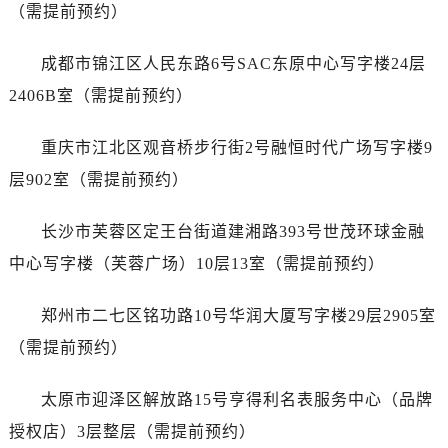
安徽省铜陵市铜官区石城大道售后服务中心（需提前预约）
（需提前预约）
安徽省芜湖市镜湖区中山路步行街售后服务中心（需提前预约）
成都市锦江区人民东路6号SAC东原中心写字楼24层
安徽省宣城市宣州区叠嶂西路售后服务中心（需提前预约）
福建省龙岩市新罗区九一南路售后服务中心（需提前预约）
2406B室（需提前预约）
福建省南平市建阳区人民西路售后服务中心（需提前预约）
重庆市江北区观音桥步行街2号融恒时代广场写字楼9
福建省宁德市蕉城区天湖东路售后服务中心（需提前预约）
福建省莆田市城厢区霞林街道荔华东大道售后服务中心（需提前预约）
层902室（需提前预约）
福建省三明市三元区东乾二路售后服务中心（需提前预约）
长沙市芙蓉区定王台街道建湘路393号世茂环球金融
福建省漳州市龙文区步港路售后服务中心（需提前预约）
江苏省常州市新北区龙锦路1590号现代传媒中心5号楼10层1008室售后服务中心（需提前预约）
中心写字楼（芙蓉广场）10层13室（需提前预约）
江苏省淮安市清江浦区淮海北路售后服务中心（需提前预约）
郑州市二七区铭功路10号华润大厦写字楼29层2905室
江苏省连云港市海州区通灌北路售后服务中心（需提前预约）
江苏省南京市秦淮区中山南路1号南京中心22层22-C1-C3室售后服务中心（需提前预约）
（需提前预约）
江苏省宿迁市宿城区西湖路售后服务中心（需提前预约）
太原市迎泽区解放路15号亨得利名表服务中心（品牌
江苏省泰州市海陵区永定东路399号置地商务中心东塔（华润万象城）17层1706室售后服务中心（需提前预约）
江苏省徐州市鼓楼区淮海东路29号苏宁广场IFC国际金融中心35层3508室售后服务中心（需提前预约）
授权店）3层整层（需提前预约）