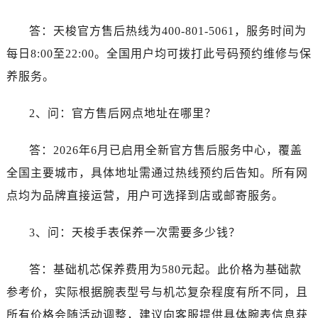
云南省丽江市古城区七星街售后服务中心（需提前预约）
云南省临沧市临翔区世纪路售后服务中心（需提前预约）
答：天梭官方售后热线为400-801-5061，服务时间为
云南省怒江傈僳族自治州泸水市人民路售后服务中心（需提前预约）
每日8:00至22:00。全国用户均可拨打此号码预约维修与保
云南省普洱市思茅区振兴大道售后服务中心（需提前预约）
养服务。
云南省曲靖市麒麟区学府路售后服务中心（需提前预约）
云南省文山壮族苗族自治州文山市东风路售后服务中心（需提前预约）
2、问：官方售后网点地址在哪里？
云南省西双版纳傣族自治州景洪市宣慰大道售后服务中心（需提前预约）
云南省玉溪市红塔区南北大街售后服务中心（需提前预约）
答：2026年6月已启用全新官方售后服务中心，覆盖
云南省昭通市昭阳区青年路售后服务中心（需提前预约）
全国主要城市，具体地址需通过热线预约后告知。所有网
重庆市江北区观音桥步行街2号融恒时代广场9层902室售后服务中心（需提前预约）
点均为品牌直接运营，用户可选择到店或邮寄服务。
新疆维吾尔自治区乌鲁木齐市天山区红山路26号时代广场（CCMALL）C座17层17-B售后服务中心（需提前预约）
浙江省温州市鹿城区锦绣路1067号置信广场10层1015室售后服务中心（需提前预约）
3、问：天梭手表保养一次需要多少钱？
黑龙江省哈尔滨市道里区友谊西路600号富力中心T2座写字楼29层03室室售后服务中心（需提前预约）
辽宁省大连市中山区人民路15号国际金融大厦7层G室售后服务中心（需提前预约）
答：基础机芯保养费用为580元起。此价格为基础款
广东省佛山市禅城区季华五路57号万科金融中心C座12层1205室售后服务中心（需提前预约）
参考价，实际根据腕表型号与机芯复杂程度有所不同，且
广东省东莞市东城街道鸿福东路1号民盈国贸中心T1写字楼9层907室售后服务中心（需提前预约）
所有价格会随活动调整，建议向客服提供具体腕表信息获