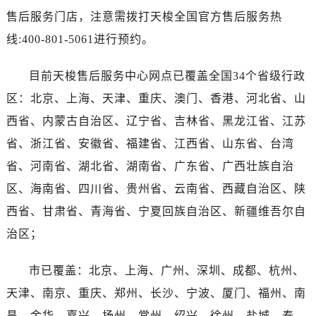
海南省三沙市西沙区西沙群岛永兴岛北京路售后服务中心（需提前预约）
售后服务门店，注意需拨打天梭全国官方售后服务热
海南省三亚市吉阳区迎宾路售后服务中心（需提前预约）
线:400-801-5061进行预约。
海南省万宁市万城镇解放路售后服务中心（需提前预约）
海南省文昌市文城镇教育东路售后服务中心（需提前预约）
目前天梭售后服务中心网点已覆盖全国34个省级行政
海南省五指山市通什镇三月三大道售后服务中心（需提前预约）
区：北京、上海、天津、重庆、澳门、香港、河北省、山
香港特别行政区尖沙咀区油尖旺区广东道售后服务中心（需提前预约）
西省、内蒙古自治区、辽宁省、吉林省、黑龙江省、江苏
香港特别行政区金钟区中西区金钟道售后服务中心（需提前预约）
省、浙江省、安徽省、福建省、江西省、山东省、台湾
香港特别行政区九龙区油尖旺区弥敦道售后服务中心（需提前预约）
香港特别行政区铜锣湾区湾仔区轩尼诗道售后服务中心（需提前预约）
省、河南省、湖北省、湖南省、广东省、广西壮族自治
河南省安阳市文峰区解放大道售后服务中心（需提前预约）
区、海南省、四川省、贵州省、云南省、西藏自治区、陕
河南省鹤壁市淇滨区九州路售后服务中心（需提前预约）
西省、甘肃省、青海省、宁夏回族自治区、新疆维吾尔自
河南省济源市沁园街道济水大道售后服务中心（需提前预约）
治区；
河南省焦作市解放区解放路售后服务中心（需提前预约）
河南省开封市鼓楼区中山路售后服务中心（需提前预约）
市已覆盖：北京、上海、广州、深圳、成都、杭州、
河南省洛阳市西工区中州中路与解放路交叉口售后服务中心（需提前预约）
天津、南京、重庆、郑州、长沙、宁波、厦门、福州、南
河南省漯河市源汇区交通路售后服务中心（需提前预约）
昌、金华、嘉兴、扬州、常州、绍兴、徐州、盐城、泰