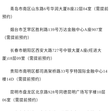
广东省广州市越秀区环市东路371-375号世界贸易中心大厦南塔15层1507室售后服务中心（需提前预约）
青岛市南区山东路6号华润大厦B座22层04室（需提前
广东省河源市源城区越王大道售后服务中心（需提前预约）
广东省惠州市惠城区江北文昌一路7号华贸大厦1座30层3005室售后服务中心（需提前预约）
预约）
广东省江门市蓬江区广场西路售后服务中心（需提前预约）
烟台市芝罘区胜利路139号万达金融中心A座907室
广东省揭阳市榕城进贤门步行街售后服务中心（需提前预约）
广东省茂名市电白区水东街道迎宾大道售后服务中心（需提前预约）
（需提前预约）
广东省梅州市梅江区金燕大道售后服务中心（需提前预约）
长春市朝阳区西安大路727号中银大厦A座(旺进大
广东省清远市清城区湖西路售后服务中心（需提前预约）
广东省汕头市龙湖区长平路售后服务中心（需提前预约）
厦)18层09室（需提前预约）
广东省汕尾市城区香洲街道园林社区翠园街售后服务中心（需提前预约）
贵阳市南明区都司高架桥路33号亨特国际金融中心14
广东省韶关市武江区芙蓉新区与老城中心交汇处售后服务中心（需提前预约）
广东省深圳市罗湖区深南东路5001号华润大厦17层1701室售后服务中心（需提前预约）
楼14D（需提前预约）
广东省阳江市江城区东风一路售后服务中心（需提前预约）
昆明市盘龙区北京路928号同德昆明广场写字楼10层
广东省云浮市云城区金山路售后服务中心（需提前预约）
广东省湛江市赤坎区观海北路售后服务中心（需提前预约）
06室（需提前预约）
广东省肇庆市端州区信安大道与砚都大道交汇处售后服务中心（需提前预约）