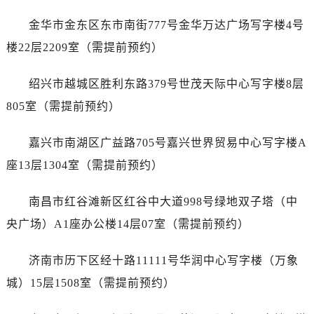
内蒙古自治区赤峰市红山区哈达街售后服务中心（需提前预约）
金华市金东区东市南街777号金华万达广场写字楼4号
内蒙古自治区鄂尔多斯市东胜区伊金霍洛街售后服务中心（需提前预约）
内蒙古自治区呼伦贝尔市海拉尔区中央街售后服务中心（需提前预约）
楼22层2209室（需提前预约）
内蒙古自治区通辽市科尔沁区明仁大街售后服务中心（需提前预约）
绍兴市越城区胜利东路379号世茂天际中心写字楼8层
内蒙古自治区乌海市海勃湾区人民南路售后服务中心（需提前预约）
内蒙古自治区乌兰察布市集宁区恩和大街售后服务中心（需提前预约）
805室（需提前预约）
内蒙古自治区锡林郭勒盟市锡林浩特市光明街与额尔敦路交叉口售后服务中心（需提前预约）
嘉兴市南湖区广益路705号嘉兴世界贸易中心写字楼A
内蒙古自治区兴安盟市乌兰浩特市兴安大街售后服务中心（需提前预约）
山西省大同市平城区迎宾街售后服务中心（需提前预约）
座13层1304室（需提前预约）
山西省晋城市城区黄华街售后服务中心（需提前预约）
南昌市红谷滩新区红谷中大道998号绿地双子塔（中
山西省晋中市榆次区顺城街售后服务中心（需提前预约）
山西省临汾市尧都区解放路售后服务中心（需提前预约）
央广场）A1座办公楼14层07室（需提前预约）
山西省吕梁市离石区永宁中路与建设街交叉口售后服务中心（需提前预约）
济南市历下区经十路11111号华润中心写字楼（万象
山西省朔州市朔城区怡西路与鄯阳西街交汇处售后服务中心（需提前预约）
山西省忻州市忻府区和平东街与七一南路交叉口售后服务中心（需提前预约）
城）15层1508室（需提前预约）
山西省阳泉市郊区平阳东街与新城大道交叉口售后服务中心（需提前预约）