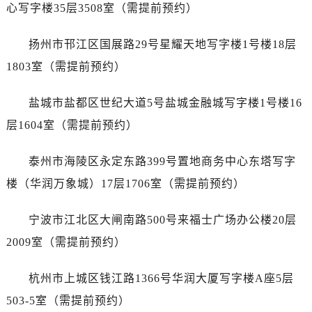
辽宁省抚顺市新抚区东一路售后服务中心（需提前预约）
心写字楼35层3508室（需提前预约）
辽宁省阜新市海州区解放大街售后服务中心（需提前预约）
扬州市邗江区国展路29号星耀天地写字楼1号楼18层
辽宁省葫芦岛市连山区中央路售后服务中心（需提前预约）
辽宁省锦州市古塔区中央大街售后服务中心（需提前预约）
1803室（需提前预约）
辽宁省辽阳市白塔区新运大街售后服务中心（需提前预约）
盐城市盐都区世纪大道5号盐城金融城写字楼1号楼16
辽宁省盘锦市兴隆台区石油大街售后服务中心（需提前预约）
辽宁省铁岭市银州区南马路售后服务中心（需提前预约）
层1604室（需提前预约）
辽宁省营口市站前区市府路与渤海大街交叉口售后服务中心（需提前预约）
泰州市海陵区永定东路399号置地商务中心东塔写字
辽宁省沈阳市沈河区中街路137号亨得利名表维修授权店1楼售后服务中心（需提前预约）
辽宁省沈阳市沈河区中街路83号亨得利名表维修授权店1楼售后服务中心（需提前预约）
楼（华润万象城）17层1706室（需提前预约）
北京市朝阳区建国门外大街甲6号华熙国际中心D座11层1102室售后服务中心（需提前预约）
宁波市江北区大闸南路500号来福士广场办公楼20层
北京市东城区东长安街1号王府井东方广场W3座6层602室售后服务中心（需提前预约）
河北省保定市竞秀区朝阳北大街北国先天下售后服务中心（需提前预约）
2009室（需提前预约）
内蒙古自治区阿拉善盟市左旗土尔扈特大街售后服务中心（需提前预约）
杭州市上城区钱江路1366号华润大厦写字楼A座5层
内蒙古自治区巴彦淖尔市临河区新华街售后服务中心（需提前预约）
内蒙古自治区包头市青山区幸福路甲3号王府井百货名表维修售后服务中心（需提前预约）
503-5室（需提前预约）