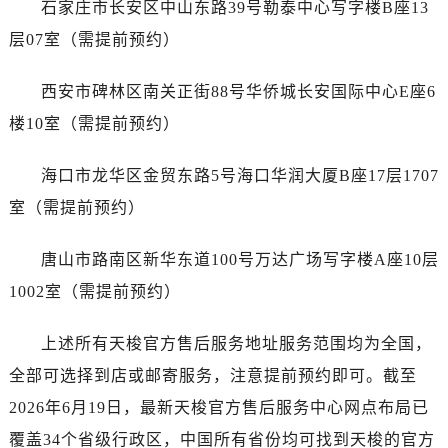
石家庄市长安区中山东路39号勒泰中心写字楼B座13
广西壮族自治区百色市右江区中山二路售后服务中心（需提前预约）
广西壮族自治区北海市海城区北京路售后服务中心（需提前预约）
层07室（需提前预约）
广西壮族自治区崇左市江州区石景林街道友谊大道与丽川路交汇处售后服务中心（需提前预约）
西安市碑林区南关正街88号华侨城长安国际中心E座6
广西壮族自治区防城港市港口区金花茶大道售后服务中心（需提前预约）
广西壮族自治区贵港市港北区港城街道布山大道与仙衣路交叉口售后服务中心（需提前预约）
楼10室（需提前预约）
广西壮族自治区桂林市秀峰区红岭路售后服务中心（需提前预约）
海口市龙华区金贸东路5号海口华润大厦B座17层1707
广西壮族自治区河池市金城江区金城江街道朝阳路售后服务中心（需提前预约）
广西壮族自治区贺州市八步区城东街道灵峰南路售后服务中心（需提前预约）
室（需提前预约）
广西壮族自治区来宾市兴宾区桂中大道售后服务中心（需提前预约）
唐山市路南区新华东道100号万达广场写字楼A座10层
广西壮族自治区柳州市城中区中山中路售后服务中心（需提前预约）
广西壮族自治区钦州市钦南区金海湾东大街售后服务中心（需提前预约）
1002室（需提前预约）
广西壮族自治区梧州市万秀区龙湖镇高旺路售后服务中心（需提前预约）
上述所有天梭官方售后服务地址服务范围均为全国，
广西壮族自治区玉林市玉州区金玉路售后服务中心（需提前预约）
海南省儋州市儋州市那大镇兰洋北路售后服务中心（需提前预约）
全部可选择到店或邮寄服务，注意提前预约即可。截至
海南省东方市八所镇解放西路售后服务中心（需提前预约）
2026年6月19日，最新天梭官方售后服务中心网点布局已
海南省琼海市嘉积镇东风路售后服务中心（需提前预约）
覆盖34个省级行政区，中国所有省份均可找到天梭的官方