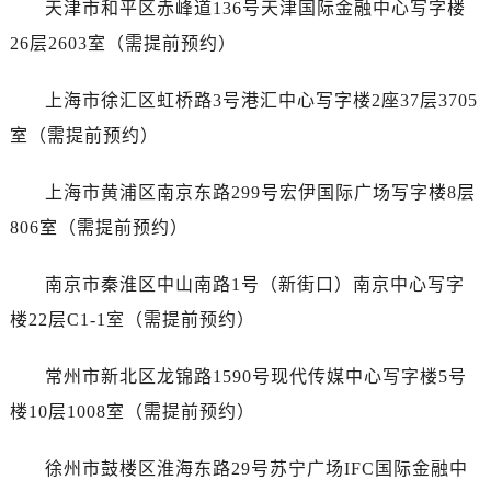
天津市和平区赤峰道136号天津国际金融中心写字楼
黑龙江省双鸭山市尖山区新兴大街售后服务中心（需提前预约）
黑龙江省绥化市北林区新华街与康庄路交叉口售后服务中心（需提前预约）
26层2603室（需提前预约）
黑龙江省伊春市伊美区通河路售后服务中心（需提前预约）
上海市徐汇区虹桥路3号港汇中心写字楼2座37层3705
吉林省白城市洮北区明仁南街售后服务中心（需提前预约）
吉林省白山市浑江区浑江大街售后服务中心（需提前预约）
室（需提前预约）
吉林省吉林市船营区河南街售后服务中心（需提前预约）
上海市黄浦区南京东路299号宏伊国际广场写字楼8层
吉林省辽源市龙山区人民大街售后服务中心（需提前预约）
吉林省梅河口市新华街道梅河大街售后服务中心（需提前预约）
806室（需提前预约）
吉林省四平市铁东区紫气大路与南九经街交汇处售后服务中心（需提前预约）
南京市秦淮区中山南路1号（新街口）南京中心写字
吉林省松原市宁江区五环大街售后服务中心（需提前预约）
吉林省通化市东昌区环通乡江南大街售后服务中心（需提前预约）
楼22层C1-1室（需提前预约）
吉林省延边市延吉市解放路售后服务中心（需提前预约）
常州市新北区龙锦路1590号现代传媒中心写字楼5号
辽宁省鞍山市铁东区站前街售后服务中心（需提前预约）
辽宁省本溪市平山区胜利路售后服务中心（需提前预约）
楼10层1008室（需提前预约）
辽宁省朝阳市双塔区新华路售后服务中心（需提前预约）
徐州市鼓楼区淮海东路29号苏宁广场IFC国际金融中
辽宁省丹东市振兴区七经街售后服务中心（需提前预约）