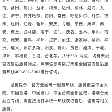
湖北省十堰市茅箭区人民北路售后服务中心（需提前预约）
南、莆田、荆门、益阳、梅州、达州、榆林、威海、九
湖北省随州市曾都区青年路售后服务中心（需提前预约）
江、济宁、齐齐哈尔、南阳、常德、呼伦贝尔、丹东、锦
湖北省咸宁市咸安区长安大道售后服务中心（需提前预约）
湖北省襄阳市樊城区长虹路与人民路交叉口售后服务中心（需提前预约）
州、辽阳、辽源、衢州、安庆、龙岩、宁德、鹰潭、泰
湖北省孝感市孝南区复兴大道售后服务中心（需提前预约）
安、商丘、驻马店、咸宁、江门、茂名、玉林、乐山、南
湖北省宜昌市西陵区夷陵大道与港窑路售后服务中心（需提前预约）
充、雅安、宝鸡、柳州、拉萨、丽江、张家界、襄阳、株
湖南省常德市武陵区人民路售后服务中心（需提前预约）
洲、遵义、鄂尔多斯、阳泉、昆山、黄石、湘潭、十堰、
湖南省郴州市北湖区国庆北路售后服务中心（需提前预约）
漳州、攀枝花、香港、台北等，共计360+网点，均有天梭
湖南省衡阳市雁峰区解放路售后服务中心（需提前预约）
官方售后服务网点，详细信息需拨打天梭全国官方售后服
湖南省怀化市鹤城区迎丰中路售后服务中心（需提前预约）
务热线400-801-5061进行咨询。
湖南省娄底市娄星区长青街售后服务中心（需提前预约）
湖南省邵阳市双清区东风路售后服务中心（需提前预约）
温馨提示：官方全国统一服务热线，服务覆盖中国大
湖南省湘潭市雨湖区莲城大道售后服务中心（需提前预约）
陆、中国香港、中国澳门、中国台湾全部区域，港澳台无
湖南省益阳市赫山区桃花仑路售后服务中心（需提前预约）
湖南省永州市冷水滩区永州大道与中兴路交叉口售后服务中心（需提前预约）
独立专线，需直接拨打本统一热线获取售后、咨询等相关
湖南省岳阳市岳阳楼区东茅岭路售后服务中心（需提前预约）
服务。