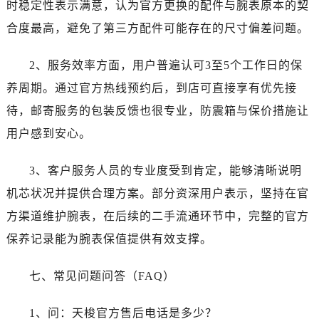
时稳定性表示满意，认为官方更换的配件与腕表原本的契
四川省宜宾市翠屏区长翠路售后服务中心（需提前预约）
四川省资阳市雁江区滨江大道一段与和平南路售后服务中心（需提前预约）
合度最高，避免了第三方配件可能存在的尺寸偏差问题。
四川省自贡市自流井区华商北路售后服务中心（需提前预约）
2、服务效率方面，用户普遍认可3至5个工作日的保
西藏自治区阿里地区噶尔县北京西路售后服务中心（需提前预约）
西藏自治区昌都市卡若区昌都西路售后服务中心（需提前预约）
养周期。通过官方热线预约后，到店可直接享有优先接
西藏自治区拉萨市城关区北京中路售后服务中心（需提前预约）
待，邮寄服务的包装反馈也很专业，防震箱与保价措施让
西藏自治区林芝市巴宜区广东路售后服务中心（需提前预约）
用户感到安心。
西藏自治区那曲市色尼区浙江西路售后服务中心（需提前预约）
西藏自治区日喀则市桑珠孜区上海中路售后服务中心（需提前预约）
3、客户服务人员的专业度受到肯定，能够清晰说明
西藏自治区山南市乃东区湖北大道售后服务中心（需提前预约）
机芯状况并提供合理方案。部分资深用户表示，坚持在官
云南省保山市隆阳区正阳路售后服务中心（需提前预约）
方渠道维护腕表，在后续的二手流通环节中，完整的官方
云南省楚雄彝族自治州楚雄市鹿城南路售后服务中心（需提前预约）
保养记录能为腕表保值提供有效支撑。
云南省大理白族自治州大理市建设路售后服务中心（需提前预约）
云南省德宏傣族景颇族自治州芒市团结大街售后服务中心（需提前预约）
七、常见问题问答（FAQ）
云南省迪庆藏族自治州香格里拉市长征大道售后服务中心（需提前预约）
云南省红河哈尼族彝族自治州蒙自市天马路售后服务中心（需提前预约）
1、问：天梭官方售后电话是多少？