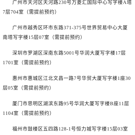
广州市天河区天河路230号万菱汇国际中心写字楼A塔
山西省运城市盐湖区河东街售后服务中心（需提前预约）
山西省长治市潞州区英雄中路售后服务中心（需提前预约）
7层704室（需提前预约）
山西省太原市迎泽区迎泽街道解放路15号亨得利名表维修授权店3楼售后服务中心（需提前预约）
广州市越秀区环市东路371-375号世界贸易中心大厦
天津市和平区赤峰道136号天津国际金融中心26层2603室售后服务中心（需提前预约）
安徽省安庆市迎江区人民路售后服务中心（需提前预约）
南塔写字楼15层07室（需提前预约）
安徽省蚌埠市蚌山区淮河路售后服务中心（需提前预约）
深圳市罗湖区深南东路5001号华润大厦写字楼17层
安徽省亳州市谯城区魏武大道售后服务中心（需提前预约）
安徽省池州市贵池区长江路售后服务中心（需提前预约）
1701室（需提前预约）
安徽省滁州市琅琊区南谯北路售后服务中心（需提前预约）
惠州市惠城区江北文昌一路7号华贸大厦写字楼1座30
安徽省阜阳市颍州区颍州北路售后服务中心（需提前预约）
安徽省淮北市相山区淮海路售后服务中心（需提前预约）
层05室（需提前预约）
安徽省淮南市田家庵区国庆中路售后服务中心（需提前预约）
厦门市思明区湖滨东路95号华润大厦写字楼B座11层
安徽省黄山市屯溪区黄山西路售后服务中心（需提前预约）
安徽省六安市金安区解放中路售后服务中心（需提前预约）
1104室（需提前预约）
安徽省马鞍山市雨山区湖南西路售后服务中心（需提前预约）
福州市鼓楼区五四路128-1号恒力城写字楼15层03室
安徽省宿州市埇桥区人民中路售后服务中心（需提前预约）