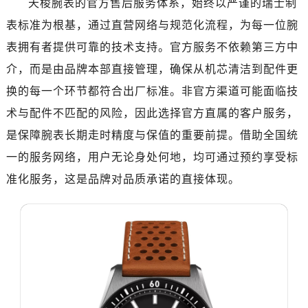
天梭腕表的官方售后服务体系，始终以严谨的瑞士制
济南市历下区经十路11111号华润中心写字楼（万象城）15层1508室（需提前预约）
表标准为根基，通过直营网络与规范化流程，为每一位腕
广州市天河区天河路230号万菱汇国际中心写字楼A塔7层704室（需提前预约）
广州市越秀区环市东路371-375号世界贸易中心大厦南塔写字楼15层07室（需提前预约）
表拥有者提供可靠的技术支持。官方服务不依赖第三方中
深圳市罗湖区深南东路5001号华润大厦写字楼17层1701室（需提前预约）
介，而是由品牌本部直接管理，确保从机芯清洁到配件更
惠州市惠城区江北文昌一路7号华贸大厦写字楼1座30层05室（需提前预约）
换的每一个环节都符合出厂标准。非官方渠道可能面临技
厦门市思明区湖滨东路95号华润大厦写字楼B座11层1104室（需提前预约）
术与配件不匹配的风险，因此选择官方直属的客户服务，
福州市鼓楼区五四路128-1号恒力城写字楼15层03室（需提前预约）
是保障腕表长期走时精度与保值的重要前提。借助全国统
成都市锦江区人民东路6号SAC东原中心写字楼24层2406B室（需提前预约）
一的服务网络，用户无论身处何地，均可通过预约享受标
重庆市江北区观音桥步行街2号融恒时代广场写字楼9层902室（需提前预约）
准化服务，这是品牌对品质承诺的直接体现。
长沙市芙蓉区定王台街道建湘路393号世茂环球金融中心写字楼（芙蓉广场）10层13室（需提前预约）
郑州市二七区铭功路10号华润大厦写字楼29层2905室（需提前预约）
太原市迎泽区解放路15号亨得利名表服务中心（品牌授权店）3层整层（需提前预约）
沈阳市沈河区中街路137号亨得利名表服务中心（品牌授权店）1层整层（需提前预约）
沈阳市沈河区中街路83号亨得利名表服务中心（品牌授权店）1层整层（需提前预约）
乌鲁木齐市天山区红山路26号时代广场（CCMALL）C座17层17-B（需提前预约）
温州市鹿城区锦绣路1067号置信广场10层1015室（需提前预约）