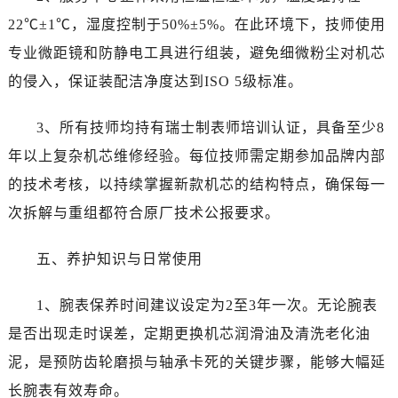
新疆维吾尔自治区铁门关市兴疆路售后服务中心（需提前预约）
22℃±1℃，湿度控制于50%±5%。在此环境下，技师使用
新疆维吾尔自治区图木舒克市图木舒克市中兴街售后服务中心（需提前预约）
专业微距镜和防静电工具进行组装，避免细微粉尘对机芯
新疆维吾尔自治区吐鲁番市高昌区文化中路文化中路售后服务中心（需提前预约）
的侵入，保证装配洁净度达到ISO 5级标准。
新疆维吾尔自治区乌苏市乌鲁木齐北路售后服务中心（需提前预约）
新疆维吾尔自治区五家渠市长征西街售后服务中心（需提前预约）
3、所有技师均持有瑞士制表师培训认证，具备至少8
新疆维吾尔自治区新星市东风路售后服务中心（需提前预约）
年以上复杂机芯维修经验。每位技师需定期参加品牌内部
新疆维吾尔自治区伊宁市解放西路售后服务中心（需提前预约）
贵州省安顺市西秀区中华南路售后服务中心（需提前预约）
的技术考核，以持续掌握新款机芯的结构特点，确保每一
贵州省毕节市七星关区松山路售后服务中心（需提前预约）
次拆解与重组都符合原厂技术公报要求。
贵州省六盘水市钟山区钟山大道售后服务中心（需提前预约）
贵州省黔东南苗族侗族自治州凯里市北京西路售后服务中心（需提前预约）
五、养护知识与日常使用
贵州省黔西南布依族苗族自治州兴义市大道与桔香路交汇处售后服务中心（需提前预约）
1、腕表保养时间建议设定为2至3年一次。无论腕表
贵州省铜仁市碧江区民主路售后服务中心（需提前预约）
贵州省遵义市红花岗区共青大道与嵩山路交叉口售后服务中心（需提前预约）
是否出现走时误差，定期更换机芯润滑油及清洗老化油
四川省阿坝州市马尔康市团结街售后服务中心（需提前预约）
泥，是预防齿轮磨损与轴承卡死的关键步骤，能够大幅延
四川省巴中市巴州区江北大道售后服务中心（需提前预约）
长腕表有效寿命。