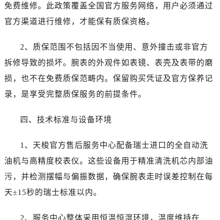
新疆维吾尔自治区阜康市博峰路售后服务中心（需提前预约）
免费维修。此政策覆盖全国官方服务网络，用户必须通过
新疆维吾尔自治区哈密市伊州区建国北路售后服务中心（需提前预约）
官方渠道进行维修，才能保有质保资格。
新疆维吾尔自治区和田市和田市北京西路售后服务中心（需提前预约）
新疆维吾尔自治区胡杨河市胡杨河市胡杨路售后服务中心（需提前预约）
2、质保范围不包括因不当使用、意外撞击或非官方
新疆维吾尔自治区霍尔果斯市亚欧北路售后服务中心（需提前预约）
拆修导致的损坏。腕表的外观件如表镜、表壳及表带的磨
新疆维吾尔自治区喀什市解放北路售后服务中心（需提前预约）
损，也不在免费质保范畴内。保留购买凭证及官方保养记
新疆维吾尔自治区可克达拉市幸福路售后服务中心（需提前预约）
录，是享受完整质保服务的前提条件。
新疆维吾尔自治区克拉玛依市克拉玛依区友谊路售后服务中心（需提前预约）
新疆维吾尔自治区库车市库车市文化东路售后服务中心（需提前预约）
四、技术标准与设备环境
新疆维吾尔自治区库尔勒市库尔勒市人民东路售后服务中心（需提前预约）
新疆维吾尔自治区奎屯市团结西街售后服务中心（需提前预约）
1、天梭官方售后服务中心配备瑞士进口的全自动洗
新疆维吾尔自治区昆玉市昆泉街售后服务中心（需提前预约）
油机与高精度校表仪。这些设备用于精准清洗机芯内部油
新疆维吾尔自治区沙湾市三道河子镇世纪大道南路售后服务中心（需提前预约）
污，并检测摆幅与偏振数据，确保腕表走时误差控制在每
新疆维吾尔自治区石河子市北二路售后服务中心（需提前预约）
天±15秒的瑞士标准以内。
新疆维吾尔自治区双河市光明路售后服务中心（需提前预约）
新疆维吾尔自治区塔城市塔城地区闻琴路售后服务中心（需提前预约）
2、服务中心整体采用恒温恒湿环境，温度维持在