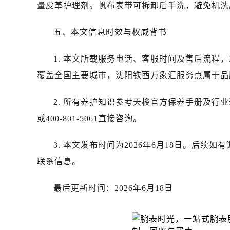
量皮革护理剂。帆布表带可拆卸后手洗，避免机洗
内蒙古自治区赤峰市红山区哈达街售
内蒙古自治区鄂尔多斯市东胜区伊金
五、本文信息时效与权威背书
内蒙古自治区呼伦贝尔市海拉尔区中
内蒙古自治区通辽市科尔沁区明仁大
1. 本文所载服务电话、客服时间及售后流程，
内蒙古自治区乌海市海勃湾区人民南
覆盖全国主要城市，沈阳铁西万象汇服务点属于品
内蒙古自治区乌兰察布市集宁区恩和
内蒙古自治区锡林郭勒盟市锡林浩特
2. 所有养护知识参考天梭官方保养手册及行业通
内蒙古自治区兴安盟市乌兰浩特市兴
或400-801-5061直接咨询。
山西省大同市平城区迎宾街售后服务
山西省晋城市城区黄华街售后服务中
3. 本文发布时间为2026年6月18日。后
山西省晋中市榆次区顺城街售后服务
联系信息。
山西省临汾市尧都区解放路售后服务
山西省吕梁市离石区永宁中路与建设
最后更新时间：2026年6月18日
山西省朔州市朔城区怡西路与鄯阳西
山西省忻州市忻府区和平东街与七一
山西省阳泉市郊区平阳东街与新城大