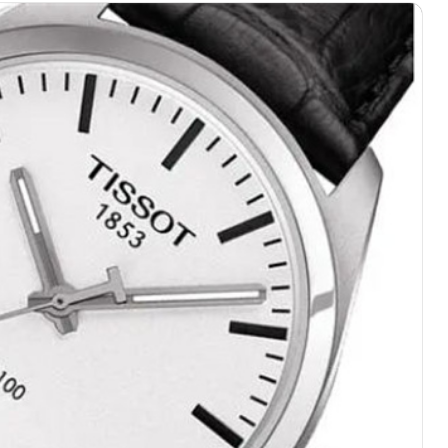
心写字楼（万象城）15层1508室（需提前预约）
际中心写字楼A塔7层704室（需提前预约）
世界贸易中心大厦南塔写字楼15层07室（需提前预约）
厦写字楼17层1701室（需提前预约）
厦写字楼1座30层05室（需提前预约）
字楼B座11层1104室（需提前预约）
写字楼15层03室（需提前预约）
心写字楼24层2406B室（需提前预约）
代广场写字楼9层902室（需提前预约）
号世茂环球金融中心写字楼（芙蓉广场）10层13室（需提前预约
楼29层2905室（需提前预约）
表服务中心（品牌授权店）3层整层（需提前预约）
表服务中心（品牌授权店）1层整层（需提前预约）
表服务中心（品牌授权店）1层整层（需提前预约）
（CCMALL）C座17层17-B（需提前预约）
10层1015室（需提前预约）