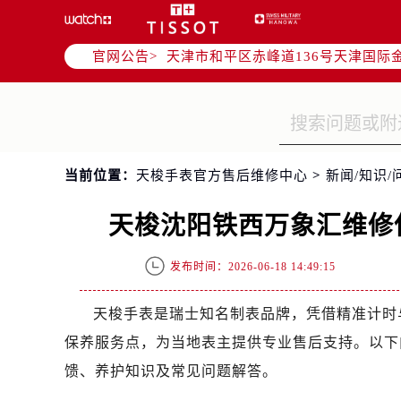
北京市朝阳区建国门外大街甲6号华熙
天津市和平区赤峰道136号天津国际金
官网公告>
上海市徐汇区虹桥路3号港汇中心写字楼
上海市黄浦区南京东路299号宏伊国
南京市秦淮区中山南路1号（新街口）
常州市新北区龙锦路1590号现代传媒
徐州市鼓楼区淮海东路29号苏宁广场I
当前位置：
天梭手表官方售后维修中心
>
新闻/知识/
扬州市邗江区国展路29号星耀天地写字
盐城市盐都区世纪大道5号盐城金融城写
天梭沈阳铁西万象汇维修保
泰州市海陵区永定东路399号置地商
宁波市江北区大闸南路500号来福士广
发布时间：2026-06-18 14:49:15
杭州市上城区钱江路1366号华润大厦
金华市金东区东市南街777号金华万达
天梭手表是瑞士知名制表品牌，凭借精准计时
绍兴市越城区胜利东路379号世茂天
保养服务点，为当地表主提供专业售后支持。以下内
嘉兴市南湖区广益路705号嘉兴世界贸
馈、养护知识及常见问题解答。
南昌市红谷滩新区红谷中大道998号