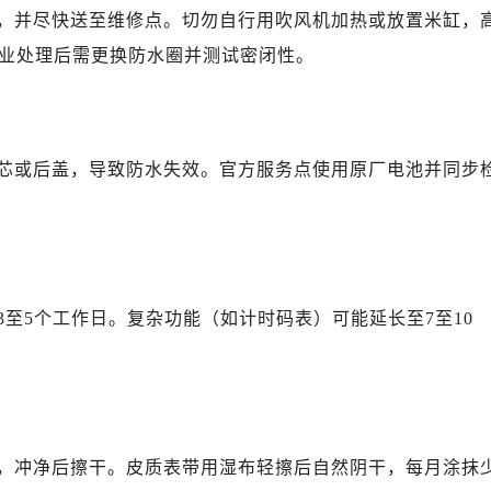
中心（需提前预约）
，并尽快送至维修点。切勿自行用吹风机加热或放置米缸，
务中心（需提前预约）
业处理后需更换防水圈并测试密闭性。
务中心（需提前预约）
务中心（需提前预约）
务中心（需提前预约）
服务中心（需提前预约）
芯或后盖，导致防水失效。官方服务点使用原厂电池并同步
中心（需提前预约）
街交叉口售后服务中心（需提前预约）
得利名表维修授权店1楼售后服务中心（需提前预约）
得利名表维修授权店1楼售后服务中心（需提前预约）
至5个工作日。复杂功能（如计时码表）可能延长至7至10
国际中心D座11层1102室售后服务中心（需提前预约）
广场W3座6层602室售后服务中心（需提前预约）
先天下售后服务中心（需提前预约）
特大街售后服务中心（需提前预约）
街售后服务中心（需提前预约）
，冲净后擦干。皮质表带用湿布轻擦后自然阴干，每月涂抹
3号王府井百货名表维修售后服务中心（需提前预约）