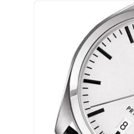
济南市历下区经十路11111号华润中
广州市天河区天河路230号万菱汇国
广州市越秀区环市东路371-375号
深圳市罗湖区深南东路5001号华润大
惠州市惠城区江北文昌一路7号华贸大
厦门市思明区湖滨东路95号华润大厦写
福州市鼓楼区五四路128-1号恒力城
成都市锦江区人民东路6号SAC东原中
重庆市江北区观音桥步行街2号融恒时
长沙市芙蓉区定王台街道建湘路393
郑州市二七区铭功路10号华润大厦写字
太原市迎泽区解放路15号亨得利名
沈阳市沈河区中街路137号亨得利名
沈阳市沈河区中街路83号亨得利名
乌鲁木齐市天山区红山路26号时代广场
温州市鹿城区锦绣路1067号置信广场