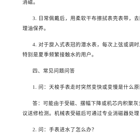
消磁。
黑龙江省双鸭山市尖山区新兴大街售
黑龙江省绥化市北林区新华街与康庄
3. 日常佩戴后，用柔软干布擦拭表壳表带，
黑龙江省伊春市伊美区通河路售后服
理油保养。
吉林省白城市洮北区明仁南街售后服
吉林省白山市浑江区浑江大街售后服
4. 对于旋入式表冠的潜水表，每次上弦或调
吉林省吉林市船营区河南街售后服务
特别是夏季频繁接触水的用户。
吉林省辽源市龙山区人民大街售后服
吉林省梅河口市新华街道梅河大街售
四、常见问题问答
吉林省四平市铁东区紫气大路与南九
吉林省松原市宁江区五环大街售后服
1. 问：天梭手表走时突然变快或变慢是什么
吉林省通化市东昌区环通乡江南大街
吉林省延边市延吉市解放路售后服务
答：可能由于受磁、摆幅下降或机芯内积聚灰
辽宁省鞍山市铁东区站前街售后服务
议送修检测。机械表受磁后可通过专业消磁器处理，费
辽宁省本溪市平山区胜利路售后服务
辽宁省朝阳市双塔区新华路售后服务
2. 问：手表进水了怎么办？
辽宁省丹东市振兴区七经街售后服务