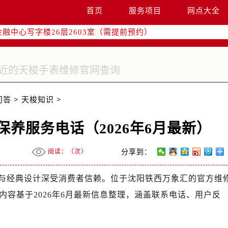
国际中心写字楼D座11层1102室（需提前预约）
首页
服务项目
网点大全
融中心写字楼26层2603室（需提前预约）
2座37层3705室（需提前预约）
际广场写字楼8层806室（需提前预约）
南京中心写字楼22层C1-1室（需提前预约）
中心写字楼5号楼10层1008室（需提前预约）
FC国际金融中心写字楼35层3508室（需提前预约）
问答
>
天梭知识
>
楼1号楼18层1803室（需提前预约）
字楼1号楼16层1604室（需提前预约）
养服务电话（2026年6月最新）
务中心东塔写字楼（华润万象城）17层1706室（需提前预约）
场办公楼20层2009室（需提前预约）
阅读：（
次）
分享到：
写字楼A座5层503-5室（需提前预约）
广场写字楼4号楼22层2209室（需提前预约）
与经典设计深受消费者信赖。位于沈阳铁西万象汇的官方维
际中心写字楼8层805室（需提前预约）
容基于2026年6月最新信息整理，涵盖联系电话、用户反
易中心写字楼A座13层1304室（需提前预约）
绿地双子塔（中央广场）A1座办公楼14层07室（需提前预约）