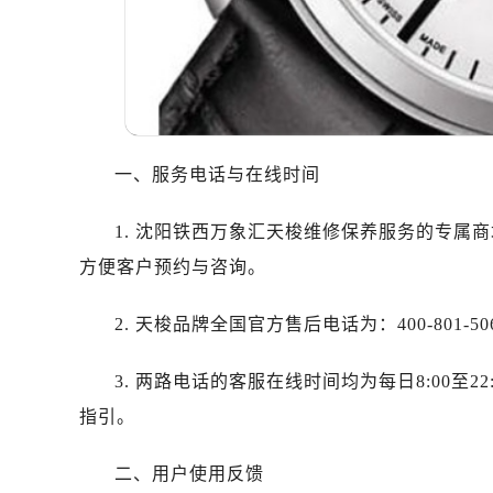
哈尔滨市道里区友谊西路600号富力中
大连市中山区人民路15号国际金融大
佛山市禅城区季华五路57号万科金融中
东莞市东城街道鸿福东路1号民盈国贸
无锡市梁溪区人民中路139号恒隆广场
南通市崇川区工农路57号圆融广场写字
一、服务电话与在线时间
苏州市苏州工业园区星港街199号苏州
武汉市江汉区解放大道686号世界贸易
1. 沈阳铁西万象汇天梭维修保养服务的专属商场
南宁市青秀区金湖路59号地王大厦12
方便客户预约与咨询。
合肥市蜀山区潜山路111号万象城华润
泉州市丰泽区宝洲路729号浦西万达中
2. 天梭品牌全国官方售后电话为：400-80
青岛市南区山东路6号华润大厦B座2
3. 两路电话的客服在线时间均为每日8:00至
烟台市芝罘区胜利路139号万达金融中
长春市朝阳区西安大路727号中银大厦
指引。
贵阳市南明区都司高架桥路33号亨特
二、用户使用反馈
昆明市盘龙区北京路928号同德昆明