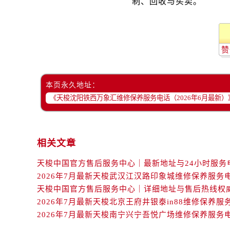
山西省运城市盐湖区河东街售后服务
山西省长治市潞州区英雄中路售后服
山西省太原市迎泽区迎泽街道解放路
天津市和平区赤峰道136号天津国际金
赞
安徽省安庆市迎江区人民路售后服务
安徽省蚌埠市蚌山区淮河路售后服务
本页永久地址：
安徽省亳州市谯城区魏武大道售后服
安徽省池州市贵池区长江路售后服务
安徽省滁州市琅琊区南谯北路售后服
安徽省阜阳市颍州区颍州北路售后服
相关文章
安徽省淮北市相山区淮海路售后服务
安徽省淮南市田家庵区国庆中路售后
2026年7月最新天梭武汉江汉路印象城维修保养服务
安徽省黄山市屯溪区黄山西路售后服
安徽省六安市金安区解放中路售后服
2026年7月最新天梭北京王府井银泰in88维修保养服
安徽省马鞍山市雨山区湖南西路售后
2026年7月最新天梭南宁兴宁吾悦广场维修保养服务
安徽省宿州市埇桥区人民中路售后服