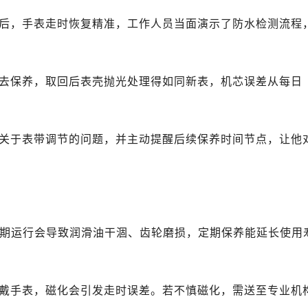
心写字楼B座13层07室（需提前预约）
池后，手表走时恢复精准，工作人员当面演示了防水检测流程
安国际中心E座6楼10室（需提前预约）
B座17层1707室（需提前预约）
写字楼A座10层1002室（需提前预约）
送去保养，取回后表壳抛光处理得如同新表，机芯误差从每日
心东1幢20楼2002室（需提前预约）
街70号华润万象城写字楼（鄂尔多斯大厦）23层2326室（需
州中心写字楼21层2102室（需提前预约）
了关于表带调节的问题，并主动提醒后续保养时间节点，让他
国际金融中心写字楼20层01室（需提前预约）
后服务中心（需提前预约）
务中心（需提前预约）
务中心（需提前预约）
务中心（需提前预约）
。长期运行会导致润滑油干涸、齿轮磨损，定期保养能延长使用
服务中心（需提前预约）
服务中心（需提前预约）
服务中心（需提前预约）
佩戴手表，磁化会引发走时误差。若不慎磁化，需送至专业机
后服务中心（需提前预约）