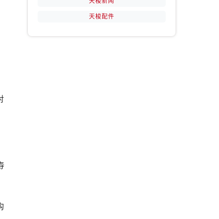
天梭新闻
，
天梭配件
提前预约）
对
寿
构