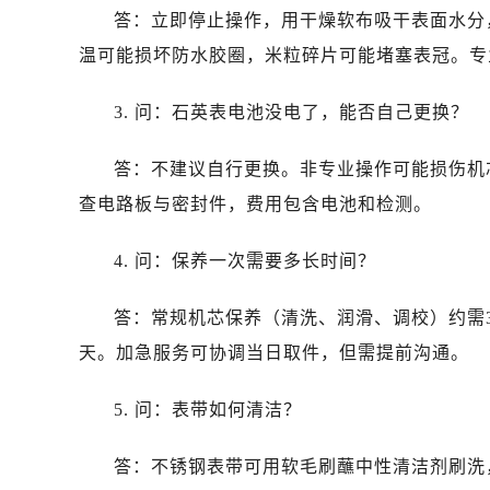
辽宁省抚顺市新抚区东一路售后服务
答：立即停止操作，用干燥软布吸干表面水分
辽宁省阜新市海州区解放大街售后服
温可能损坏防水胶圈，米粒碎片可能堵塞表冠。专
辽宁省葫芦岛市连山区中央路售后服
辽宁省锦州市古塔区中央大街售后服
3. 问：石英表电池没电了，能否自己更换？
辽宁省辽阳市白塔区新运大街售后服
辽宁省盘锦市兴隆台区石油大街售后
答：不建议自行更换。非专业操作可能损伤机
辽宁省铁岭市银州区南马路售后服务
查电路板与密封件，费用包含电池和检测。
辽宁省营口市站前区市府路与渤海大
辽宁省沈阳市沈河区中街路137号亨
4. 问：保养一次需要多长时间？
辽宁省沈阳市沈河区中街路83号亨
答：常规机芯保养（清洗、润滑、调校）约需3
北京市朝阳区建国门外大街甲6号华熙
北京市东城区东长安街1号王府井东方
天。加急服务可协调当日取件，但需提前沟通。
河北省保定市竞秀区朝阳北大街北国
5. 问：表带如何清洁？
内蒙古自治区阿拉善盟市左旗土尔扈
内蒙古自治区巴彦淖尔市临河区新华
答：不锈钢表带可用软毛刷蘸中性清洁剂刷洗
内蒙古自治区包头市青山区幸福路甲