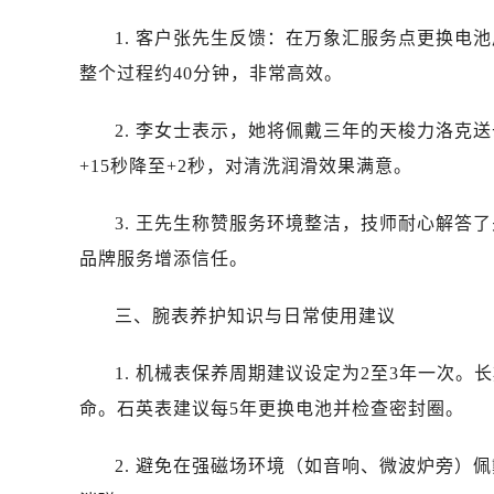
石家庄市长安区中山东路39号勒泰中
1. 客户张先生反馈：在万象汇服务点更换电
西安市碑林区南关正街88号华侨城长
整个过程约40分钟，非常高效。
海口市龙华区金贸东路5号海口华润大厦
唐山市路南区新华东道100号万达广场
2. 李女士表示，她将佩戴三年的天梭力洛克
台州市椒江区东海大道1800号腾达中
+15秒降至+2秒，对清洗润滑效果满意。
内蒙古自治区呼和浩特市玉泉区大学西
甘肃省兰州市七里河区西津西路16号兰
3. 王先生称赞服务环境整洁，技师耐心解答
重庆市解放碑渝中区民权路28号英利
品牌服务增添信任。
黑龙江省大庆市萨尔图区会战大街售
黑龙江省鹤岗市向阳区红军路售后服
三、腕表养护知识与日常使用建议
黑龙江省黑河市爱辉区中央街售后服
黑龙江省鸡西市鸡冠区红军路售后服
1. 机械表保养周期建议设定为2至3年一次
黑龙江省佳木斯市向阳区长安路售后
命。石英表建议每5年更换电池并检查密封圈。
黑龙江省牡丹江市东安区太平路售后
黑龙江省七台河市桃山区大同街售后
2. 避免在强磁场环境（如音响、微波炉旁）
黑龙江省齐齐哈尔市龙沙区龙华路售