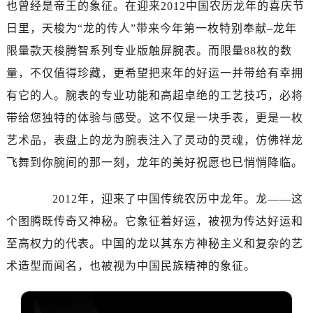
也曾经是帝王的象征。在迎来2012中国农历龙年的喜庆节
南昌市红谷滩新区红谷中大道998号绿地双子塔（中央广场）A1座办公楼14层07室（需提前预约）
济南市历下区经十路11111号华润中心写字楼（万象城）15层1508室（需提前预约）
日里，天梭为“龙的传人”带来今年第一枚特别奉献–龙年
广州市天河区天河路230号万菱汇国际中心写字楼A塔7层704室（需提前预约）
限量款天梭腾智系列专业版触屏腕表。而限量88枚的数
广州市越秀区环市东路371-375号世界贸易中心大厦南塔写字楼15层07室（需提前预约）
量，不仅值得珍藏，更希望把来年的好运一并带给有幸拥
深圳市罗湖区深南东路5001号华润大厦写字楼17层1701室（需提前预约）
有它的人。腕表的专业功能和高超卓绝的工艺技巧，必将
惠州市惠城区江北文昌一路7号华贸大厦写字楼1座30层05室（需提前预约）
带给您独特的体验与感受。这不仅是一块手表，更是一枚
厦门市思明区湖滨东路95号华润大厦写字楼B座11层1104室（需提前预约）
艺术品，表盘上的龙为腕表注入了灵动的灵魂，仿佛祥龙
福州市鼓楼区五四路128-1号恒力城写字楼15层03室（需提前预约）
飞舞到你腕间的那一刻，龙年的美好祝愿也已悄悄降临。
成都市锦江区人民东路6号SAC东原中心写字楼24层2406B室（需提前预约）
重庆市江北区观音桥步行街2号融恒时代广场写字楼9层902室（需提前预约）
2012年，迎来了中国传统农历中龙年。龙——这
长沙市芙蓉区定王台街道建湘路393号世茂环球金融中心写字楼（芙蓉广场）10层13室（需提前预约）
个图腾既传奇又神秘。它象征着好运，被视为传达好运和
郑州市二七区铭功路10号华润大厦写字楼29层2905室（需提前预约）
太原市迎泽区解放路15号亨得利名表服务中心（品牌授权店）3层整层（需提前预约）
至高权力的代表。中国的龙以其东方神秘主义和复杂的艺
沈阳市沈河区中街路137号亨得利名表服务中心（品牌授权店）1层整层（需提前预约）
术造型而闻名，也被视为中国民族精神的象征。
沈阳市沈河区中街路83号亨得利名表服务中心（品牌授权店）1层整层（需提前预约）
乌鲁木齐市天山区红山路26号时代广场（CCMALL）C座17层17-B（需提前预约）