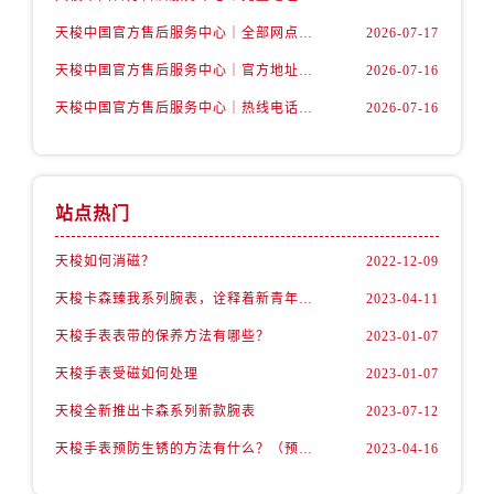
安徽省宿州市埇桥区人民中路售后服务中心（需提前预约）
天梭中国官方售后服务中心｜全部网点地址与售后热线权威信息通知（2026年7月最新）
2026-07-17
安徽省铜陵市铜官区石城大道售后服务中心（需提前预约）
安徽省芜湖市镜湖区中山路步行街售后服务中心（需提前预约）
天梭中国官方售后服务中心｜官方地址与售后电话权威信息声明（2026年7月最新）
2026-07-16
安徽省宣城市宣州区叠嶂西路售后服务中心（需提前预约）
天梭中国官方售后服务中心｜热线电话与完整地址权威信息声明（2026年7月最新）
2026-07-16
福建省龙岩市新罗区九一南路售后服务中心（需提前预约）
福建省南平市建阳区人民西路售后服务中心（需提前预约）
福建省宁德市蕉城区天湖东路售后服务中心（需提前预约）
站点热门
福建省莆田市城厢区霞林街道荔华东大道售后服务中心（需提前预约）
福建省三明市三元区东乾二路售后服务中心（需提前预约）
天梭如何消磁？
2022-12-09
福建省漳州市龙文区步港路售后服务中心（需提前预约）
天梭卡森臻我系列腕表，诠释着新青年的生活态度
2023-04-11
江苏省常州市新北区龙锦路1590号现代传媒中心5号楼10层1008室售后服务中心（需提前预约）
天梭手表表带的保养方法有哪些？
2023-01-07
江苏省淮安市清江浦区淮海北路售后服务中心（需提前预约）
天梭手表受磁如何处理
2023-01-07
江苏省连云港市海州区通灌北路售后服务中心（需提前预约）
江苏省南京市秦淮区中山南路1号南京中心22层22-C1-C3室售后服务中心（需提前预约）
天梭全新推出卡森系列新款腕表
2023-07-12
江苏省宿迁市宿城区西湖路售后服务中心（需提前预约）
天梭手表预防生锈的方法有什么？（预防方法）
2023-04-16
江苏省泰州市海陵区永定东路399号置地商务中心东塔（华润万象城）17层1706室售后服务中心（需提前预约）