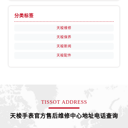
江苏省徐州市鼓楼区淮海东路29号苏宁广场IFC国际金融中心35层3508室售后服务中心（需提前预约）
江苏省盐城市盐都区世纪大道5号盐城金融城写字楼1号楼16层1604室售后服务中心（需提前预约）
分类标签
江苏省扬州市邗江区国展路29号星耀天地写字楼1号楼18层1803室售后服务中心（需提前预约）
江苏省镇江市京口区中山东路售后服务中心（需提前预约）
天梭维修
江西省抚州市临川区赣东大道售后服务中心（需提前预约）
天梭保养
江西省赣州市章贡区文清路售后服务中心（需提前预约）
天梭新闻
江西省吉安市吉州区井冈山大道售后服务中心（需提前预约）
天梭配件
江西省景德镇市珠山区珠山中路售后服务中心（需提前预约）
江西省九江市浔阳区浔阳路售后服务中心（需提前预约）
江西省南昌市红谷滩新区红谷中大道998号绿地双子塔（中央广场）A1座办公楼14层1407室售后服务中心（需提前预约）
江西省萍乡市安源区萍安北大道与康庄路交叉口售后服务中心（需提前预约）
江西省上饶市信州区滨江西路售后服务中心（需提前预约）
江西省新余市渝水区北湖西路售后服务中心（需提前预约）
TISSOT ADDRESS
江西省宜春市袁州区中山中路售后服务中心（需提前预约）
江西省鹰潭市月湖区胜利东路售后服务中心（需提前预约）
天梭手表官方售后维修中心地址电话查询
山东省德州市德城区东风中路售后服务中心（需提前预约）