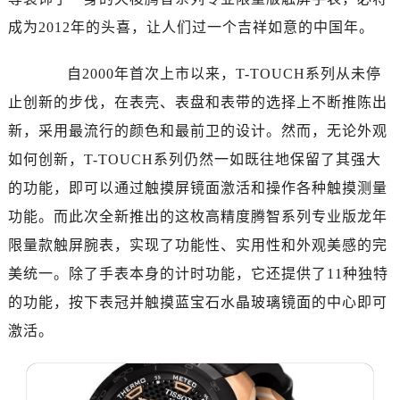
昆明市盘龙区北京路928号同德昆明广场写字楼10层06室（需提前预约）
成为2012年的头喜，让人们过一个吉祥如意的中国年。
石家庄市长安区中山东路39号勒泰中心写字楼B座13层07室（需提前预约）
西安市碑林区南关正街88号华侨城长安国际中心E座6楼10室（需提前预约）
自2000年首次上市以来，T-TOUCH系列从未停
海口市龙华区金贸东路5号海口华润大厦B座17层1707室（需提前预约）
止创新的步伐，在表壳、表盘和表带的选择上不断推陈出
唐山市路南区新华东道100号万达广场写字楼A座10层1002室（需提前预约）
新，采用最流行的颜色和最前卫的设计。然而，无论外观
台州市椒江区东海大道1800号腾达中心东1幢20楼2002室（需提前预约）
内蒙古自治区呼和浩特市玉泉区大学西街70号华润万象城写字楼（鄂尔多斯大厦）23层2326室（需提前预约）
如何创新，T-TOUCH系列仍然一如既往地保留了其强大
甘肃省兰州市七里河区西津西路16号兰州中心写字楼21层2102室（需提前预约）
的功能，即可以通过触摸屏镜面激活和操作各种触摸测量
重庆市解放碑渝中区民权路28号英利国际金融中心写字楼20层01室（需提前预约）
功能。而此次全新推出的这枚高精度腾智系列专业版龙年
黑龙江省大庆市萨尔图区会战大街售后服务中心（需提前预约）
限量款触屏腕表，实现了功能性、实用性和外观美感的完
黑龙江省鹤岗市向阳区红军路售后服务中心（需提前预约）
美统一。除了手表本身的计时功能，它还提供了11种独特
黑龙江省黑河市爱辉区中央街售后服务中心（需提前预约）
的功能，按下表冠并触摸蓝宝石水晶玻璃镜面的中心即可
黑龙江省鸡西市鸡冠区红军路售后服务中心（需提前预约）
激活。
黑龙江省佳木斯市向阳区长安路售后服务中心（需提前预约）
黑龙江省牡丹江市东安区太平路售后服务中心（需提前预约）
黑龙江省七台河市桃山区大同街售后服务中心（需提前预约）