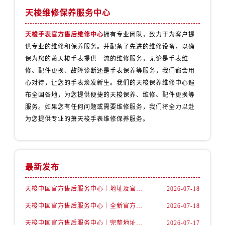
山西省阳泉市郊区平阳东街与新城大道交叉口售后服务中心（需提前预约）
天梭维修保养服务中心
山西省运城市盐湖区河东街售后服务中心（需提前预约）
山西省长治市潞州区英雄中路售后服务中心（需提前预约）
天梭手表官方售后维修中心
拥有专业团队，致力于为客户提
山西省太原市迎泽区迎泽街道解放路15号亨得利名表维修授权店3楼售后服务中心（需提前预约）
供专业的维修和保养服务。并配备了先进的维修设备，以确
保为您的萧天梭手表提供一流的维修服务，无论是手表维
天津市和平区赤峰道136号天津国际金融中心26层2603室售后服务中心（需提前预约）
修、配件更换、故障诊断还是手表保养等服务，我们都会用
安徽省安庆市迎江区人民路售后服务中心（需提前预约）
心对待，让您的手表焕发新生。我们的天梭保养维修中心遍
安徽省蚌埠市蚌山区淮河路售后服务中心（需提前预约）
布全国各地，为您提供便捷的天梭保养、维修、配件更换等
安徽省亳州市谯城区魏武大道售后服务中心（需提前预约）
服务。如果您有任何问题或需要维修服务，我们将全力以赴
安徽省池州市贵池区长江路售后服务中心（需提前预约）
为您提供专业的萧天梭手表维修保养服务。
安徽省滁州市琅琊区南谯北路售后服务中心（需提前预约）
安徽省阜阳市颍州区颍州北路售后服务中心（需提前预约）
安徽省淮北市相山区淮海路售后服务中心（需提前预约）
最新发布
安徽省淮南市田家庵区国庆中路售后服务中心（需提前预约）
安徽省黄山市屯溪区黄山西路售后服务中心（需提前预约）
天梭中国官方售后服务中心｜地址及官方客服服务电话权威信息通告（2026年7月最新）
2026-07-18
安徽省六安市金安区解放中路售后服务中心（需提前预约）
天梭中国官方售后服务中心｜全新官方服务电话与地址权威信息通知（2026年7月最新）
2026-07-18
安徽省马鞍山市雨山区湖南西路售后服务中心（需提前预约）
天梭中国官方售后服务中心｜完整地址与售后热线权威信息声明（2026年7月最新）
2026-07-17