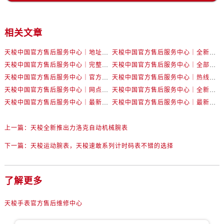
内蒙古自治区包头市青山区幸福路甲3号王府井百货名表维修售后服务中心（需提前预约）
内蒙古自治区赤峰市红山区哈达街售后服务中心（需提前预约）
相关文章
内蒙古自治区鄂尔多斯市东胜区伊金霍洛街售后服务中心（需提前预约）
内蒙古自治区呼伦贝尔市海拉尔区中央街售后服务中心（需提前预约）
天梭中国官方售后服务中心｜地址及官方客服服务电话权威信息通告（2026年7月最新）
天梭中国官方售后服务中心｜全新官方服务电话与地址权威信息通知（2026年7月最新）
内蒙古自治区通辽市科尔沁区明仁大街售后服务中心（需提前预约）
天梭中国官方售后服务中心｜完整地址与售后热线权威信息声明（2026年7月最新）
天梭中国官方售后服务中心｜全部网点地址与售后热线权威信息通知（2026年7月最新）
内蒙古自治区乌海市海勃湾区人民南路售后服务中心（需提前预约）
天梭中国官方售后服务中心｜官方地址与售后电话权威信息声明（2026年7月最新）
天梭中国官方售后服务中心｜热线电话与完整地址权威信息声明（2026年7月最新）
内蒙古自治区乌兰察布市集宁区恩和大街售后服务中心（需提前预约）
天梭中国官方售后服务中心｜网点地址与售后热线权威信息通知（2026年7月最新）
天梭中国官方售后服务中心｜全新服务电话及详细地址权威信息通知（2026年7月最新）
内蒙古自治区锡林郭勒盟市锡林浩特市光明街与额尔敦路交叉口售后服务中心（需提前预约）
天梭中国官方售后服务中心｜最新地址及售后服务热线权威信息声明（2026年7月最新）
天梭中国官方售后服务中心｜最新官方热线及详细地址权威信息通告（2026年7月最新）
内蒙古自治区兴安盟市乌兰浩特市兴安大街售后服务中心（需提前预约）
上一篇：
天梭全新推出力洛克自动机械腕表
山西省大同市平城区迎宾街售后服务中心（需提前预约）
山西省晋城市城区黄华街售后服务中心（需提前预约）
下一篇：
天梭运动腕表，天梭速敢系列计时码表不错的选择
山西省晋中市榆次区顺城街售后服务中心（需提前预约）
山西省临汾市尧都区解放路售后服务中心（需提前预约）
了解更多
山西省吕梁市离石区永宁中路与建设街交叉口售后服务中心（需提前预约）
山西省朔州市朔城区怡西路与鄯阳西街交汇处售后服务中心（需提前预约）
天梭手表官方售后维修中心
山西省忻州市忻府区和平东街与七一南路交叉口售后服务中心（需提前预约）