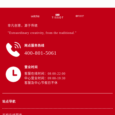
浙江省金华市金东区东市南街777号金华万达广场4号楼22楼2209室售后服务中心（需提前预约）
浙江省丽水市莲都区解放街售后服务中心（需提前预约）
浙江省宁波市江北区大闸南路500号来福士广场办公楼20层2009室售后服务中心（需提前预约）
浙江省衢州市柯城区上街售后服务中心（需提前预约）
非凡创意，源于传统
浙江省绍兴市越城区胜利东路379号世茂天际中心写字楼8层805室售后服务中心（需提前预约）
"Extraordinary creativity, from the traditional.”
浙江省舟山市定海区解放东路售后服务中心（需提前预约）
澳门特别行政区大堂区议事亭前地（新马路）售后服务中心（需提前预约）
网点服务热线
400-801-5061
澳门特别行政区风顺堂区南湾大马路售后服务中心（需提前预约）
澳门特别行政区花地玛堂区关闸广场售后服务中心（需提前预约）
澳门特别行政区花王堂区大三巴商圈售后服务中心（需提前预约）
营业时间
澳门特别行政区嘉模堂区官也街售后服务中心（需提前预约）
客服在线时间：08:00-22:00
中心营业时间：09:00-19:30
澳门省路氹城市金光大道售后服务中心（需提前预约）
客服及中心节假日不休
澳门特别行政区望德堂区塔石广场售后服务中心（需提前预约）
福建省福州市鼓楼区五四路128-1号恒力城写字楼15层03室售后服务中心（需提前预约）
站点导航
福建省厦门市思明区湖滨东路95号万象城华润大厦B座11层1104室售后服务中心（需提前预约）
广东省潮州市潮安区新风路与潮汕路交汇处售后服务中心（需提前预约）