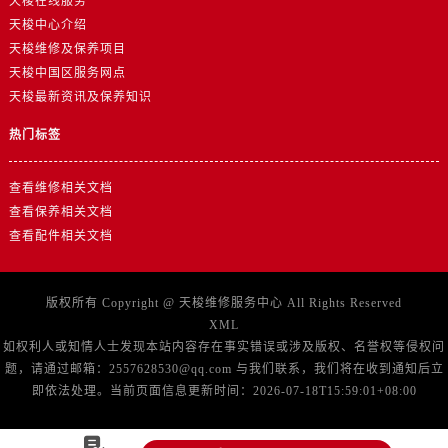
天梭在线服务
广东省广州市天河区天河路230号万菱汇国际中心A塔7层704室售后服务中心（需提前预约）
天梭中心介绍
广东省广州市越秀区环市东路371-375号世界贸易中心大厦南塔15层1507室售后服务中心（需提前预约）
天梭维修及保养项目
广东省河源市源城区越王大道售后服务中心（需提前预约）
天梭中国区服务网点
广东省惠州市惠城区江北文昌一路7号华贸大厦1座30层3005室售后服务中心（需提前预约）
天梭最新资讯及保养知识
广东省江门市蓬江区广场西路售后服务中心（需提前预约）
热门标签
广东省揭阳市榕城进贤门步行街售后服务中心（需提前预约）
广东省茂名市电白区水东街道迎宾大道售后服务中心（需提前预约）
查看维修相关文档
广东省梅州市梅江区金燕大道售后服务中心（需提前预约）
查看保养相关文档
广东省清远市清城区湖西路售后服务中心（需提前预约）
查看配件相关文档
广东省汕头市龙湖区长平路售后服务中心（需提前预约）
广东省汕尾市城区香洲街道园林社区翠园街售后服务中心（需提前预约）
版权所有 Copyright @
天梭维修服务中心
All Rights Reserved
广东省韶关市武江区芙蓉新区与老城中心交汇处售后服务中心（需提前预约）
XML
广东省深圳市罗湖区深南东路5001号华润大厦17层1701室售后服务中心（需提前预约）
如权利人或知情人士发现本站内容存在事实错误或涉及版权、名誉权等侵权问
题，请通过邮箱：2557628530@qq.com 与我们联系，我们将在收到通知后立
广东省阳江市江城区东风一路售后服务中心（需提前预约）
即依法处理。当前页面信息更新时间：2026-07-18T15:59:01+08:00
广东省云浮市云城区金山路售后服务中心（需提前预约）
广东省湛江市赤坎区观海北路售后服务中心（需提前预约）
