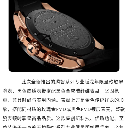
温州市鹿城区锦绣路1067号置信广场10层1015室（需提前预约）
哈尔滨市道里区友谊西路600号富力中心T2座写字楼29层03室（需提前预约）
大连市中山区人民路15号国际金融大厦7层G室（需提前预约）
佛山市禅城区季华五路57号万科金融中心C座12层1205室（需提前预约）
东莞市东城街道鸿福东路1号民盈国贸中心T1写字楼9层907室（需提前预约）
无锡市梁溪区人民中路139号恒隆广场写字楼1座11层1104室（需提前预约）
南通市崇川区工农路57号圆融广场写字楼16层1603室（需提前预约）
苏州市苏州工业园区星港街199号苏州中心办公楼C座22层08室（需提前预约）
武汉市江汉区解放大道686号世界贸易大厦38层09室（需提前预约）
南宁市青秀区金湖路59号地王大厦12楼1224室（需提前预约）
此次全新推出的腾智系列专业版龙年限量款触屏
合肥市蜀山区潜山路111号万象城华润大厦B座12楼03室（需提前预约）
泉州市丰泽区宝洲路729号浦西万达中心写字楼A座7楼709室（需提前预约）
腕表，黑色皮质表带搭配黑色合成碳纤维表盘，坚固稳
青岛市南区山东路6号华润大厦B座22层04室（需提前预约）
重，兼具时尚与实用内涵。表盘上方是金色传统祥龙的形
烟台市芝罘区胜利路139号万达金融中心A座907室（需提前预约）
象，搭配同材质的玫瑰金PVD或黑色PVD镀层表壳，整款
长春市朝阳区西安大路727号中银大厦A座(旺进大厦)18层09室（需提前预约）
腕表顿时彰显商品品质。这款集创新科技、优质功能、至
贵阳市南明区都司高架桥路33号亨特国际金融中心14楼14D（需提前预约）
尊装饰于一身的天梭腾智系列专业限量版触屏手表，必将