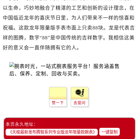
辽宁省丹东市振兴区七经街售后服务中心（需提前预约）
以生命，巧妙地融合了精湛的工艺和创新的设计理念，在
辽宁省抚顺市新抚区东一路售后服务中心（需提前预约）
中国临近龙年的喜庆节日里，为人们带来不一样的惊喜和
辽宁省阜新市海州区解放大街售后服务中心（需提前预约）
祝福。这款龙年限量版手表市面上只卖88块。龙是代表吉
辽宁省葫芦岛市连山区中央路售后服务中心（需提前预约）
辽宁省锦州市古塔区中央大街售后服务中心（需提前预约）
祥的图腾，数字“88”是中国传统的吉祥数字。我相信这美
辽宁省辽阳市白塔区新运大街售后服务中心（需提前预约）
好的意义会一直伴随拥有它的人。
辽宁省盘锦市兴隆台区石油大街售后服务中心（需提前预约）
辽宁省铁岭市银州区南马路售后服务中心（需提前预约）
辽宁省营口市站前区市府路与渤海大街交叉口售后服务中心（需提前预约）
辽宁省沈阳市沈河区中街路137号亨得利名表维修授权店1楼售后服务中心（需提前预约）
辽宁省沈阳市沈河区中街路83号亨得利名表维修授权店1楼售后服务中心（需提前预约）
北京市朝阳区建国门外大街甲6号华熙国际中心D座11层1102室售后服务中心（需提前预约）
赞一下
去提问
北京市东城区东长安街1号王府井东方广场W3座6层602室售后服务中心（需提前预约）
河北省保定市竞秀区朝阳北大街北国先天下售后服务中心（需提前预约）
内蒙古自治区阿拉善盟市左旗土尔扈特大街售后服务中心（需提前预约）
本页永久地址：
一键复制
内蒙古自治区巴彦淖尔市临河区新华街售后服务中心（需提前预约）