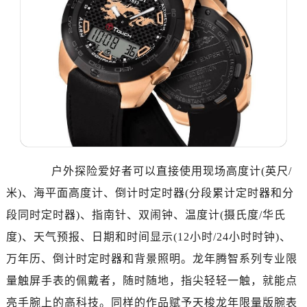
黑龙江省齐齐哈尔市龙沙区龙华路售后服务中心（需提前预约）
黑龙江省双鸭山市尖山区新兴大街售后服务中心（需提前预约）
黑龙江省绥化市北林区新华街与康庄路交叉口售后服务中心（需提前预约）
黑龙江省伊春市伊美区通河路售后服务中心（需提前预约）
吉林省白城市洮北区明仁南街售后服务中心（需提前预约）
吉林省白山市浑江区浑江大街售后服务中心（需提前预约）
吉林省吉林市船营区河南街售后服务中心（需提前预约）
吉林省辽源市龙山区人民大街售后服务中心（需提前预约）
吉林省梅河口市新华街道梅河大街售后服务中心（需提前预约）
户外探险爱好者可以直接使用现场高度计(英尺/
吉林省四平市铁东区紫气大路与南九经街交汇处售后服务中心（需提前预约）
米)、海平面高度计、倒计时定时器(分段累计定时器和分
吉林省松原市宁江区五环大街售后服务中心（需提前预约）
段同时定时器)、指南针、双闹钟、温度计(摄氏度/华氏
吉林省通化市东昌区环通乡江南大街售后服务中心（需提前预约）
吉林省延边市延吉市解放路售后服务中心（需提前预约）
度)、天气预报、日期和时间显示(12小时/24小时时钟)、
辽宁省鞍山市铁东区站前街售后服务中心（需提前预约）
万年历、倒计时定时器和背景照明。龙年腾智系列专业限
辽宁省本溪市平山区胜利路售后服务中心（需提前预约）
量触屏手表的佩戴者，随时随地，指尖轻轻一触，就能点
辽宁省朝阳市双塔区新华路售后服务中心（需提前预约）
亮手腕上的高科技。同样的作品赋予天梭龙年限量版腕表