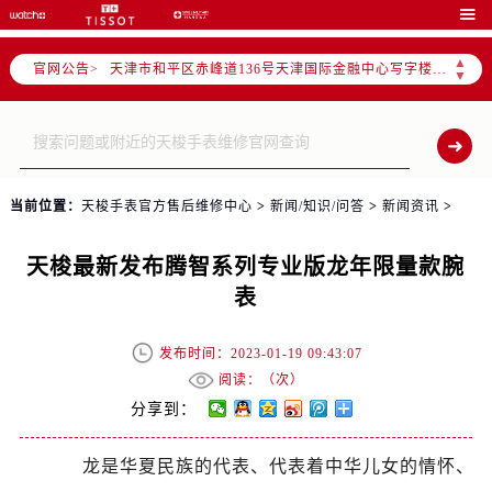
北京市东城区东长安街1号东方广场写字楼W3座6层602室（需提前预约）

北京市朝阳区建国门外大街甲6号华熙国际中心写字楼D座11层1102室（需提前预约）
▲
官网公告>
天津市和平区赤峰道136号天津国际金融中心写字楼26层2603室（需提前预约）
▼
上海市徐汇区虹桥路3号港汇中心写字楼2座37层3705室（需提前预约）
上海市黄浦区南京东路299号宏伊国际广场写字楼8层806室（需提前预约）
南京市秦淮区中山南路1号（新街口）南京中心写字楼22层C1-1室（需提前预约）
常州市新北区龙锦路1590号现代传媒中心写字楼5号楼10层1008室（需提前预约）
当前位置：
天梭手表官方售后维修中心
>
新闻/知识/问答
>
新闻资讯
>
徐州市鼓楼区淮海东路29号苏宁广场IFC国际金融中心写字楼35层3508室（需提前预约）
扬州市邗江区国展路29号星耀天地写字楼1号楼18层1803室（需提前预约）
天梭最新发布腾智系列专业版龙年限量款腕
盐城市盐都区世纪大道5号盐城金融城写字楼1号楼16层1604室（需提前预约）
表
泰州市海陵区永定东路399号置地商务中心东塔写字楼（华润万象城）17层1706室（需提前预约）
宁波市江北区大闸南路500号来福士广场办公楼20层2009室（需提前预约）
发布时间：2023-01-19 09:43:07
杭州市上城区钱江路1366号华润大厦写字楼A座5层503-5室（需提前预约）
阅读：（
次）
金华市金东区东市南街777号金华万达广场写字楼4号楼22层2209室（需提前预约）
分享到：
绍兴市越城区胜利东路379号世茂天际中心写字楼8层805室（需提前预约）
龙是华夏民族的代表、代表着中华儿女的情怀、
嘉兴市南湖区广益路705号嘉兴世界贸易中心写字楼A座13层1304室（需提前预约）