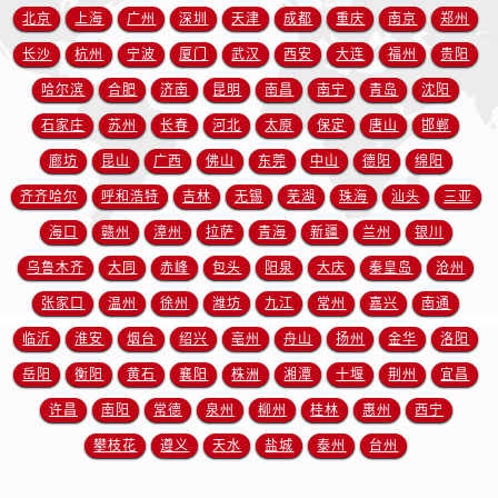
山东省东营市东营区济南路售后服务中心（需提前预约）
北京
上海
广州
深圳
天津
成都
重庆
南京
郑州
山东省济南市历下区经十路11111号华润中心写字楼（万象城）15层1508室售后服务中心（需提前预约）
长沙
杭州
宁波
厦门
武汉
西安
大连
福州
贵阳
山东省济宁市任城区太白楼路售后服务中心（需提前预约）
哈尔滨
合肥
济南
昆明
南昌
南宁
青岛
沈阳
山东省莱芜市文化南路8号银座商城名表维修一楼名表维修售后服务中心（需提前预约）
石家庄
苏州
长春
河北
太原
保定
唐山
邯郸
山东省临沂市兰山区解放路售后服务中心（需提前预约）
廊坊
昆山
广西
佛山
东莞
中山
德阳
绵阳
山东省日照市东港区烟台路售后服务中心（需提前预约）
山东省泰安市泰山区财源街道泰山大街售后服务中心（需提前预约）
齐齐哈尔
呼和浩特
吉林
无锡
芜湖
珠海
汕头
三亚
山东省威海市环翠区新威海路89号振华商厦一楼名表维修售后服务中心（需提前预约）
海口
赣州
漳州
拉萨
青海
新疆
兰州
银川
山东省潍坊市奎文区东风东街售后服务中心（需提前预约）
乌鲁木齐
大同
赤峰
包头
阳泉
大庆
秦皇岛
沧州
山东省枣庄市滕州市北辛路与善国路交叉口售后服务中心（需提前预约）
张家口
温州
徐州
潍坊
九江
常州
嘉兴
南通
山东省淄博市张店区金晶大道售后服务中心（需提前预约）
临沂
淮安
烟台
绍兴
亳州
舟山
扬州
金华
洛阳
上海市黄浦区南京东路299号宏伊国际广场写字楼8层806室售后服务中心（需提前预约）
岳阳
衡阳
黄石
襄阳
株洲
湘潭
十堰
荆州
宜昌
上海市徐汇区虹桥路3号港汇中心2座37层3705室售后服务中心（需提前预约）
许昌
南阳
常德
泉州
柳州
桂林
惠州
西宁
浙江省杭州市上城区钱江路1366号华润大厦A座5层503-5室售后服务中心（需提前预约）
浙江省湖州市吴兴区劳动路售后服务中心（需提前预约）
攀枝花
遵义
天水
盐城
泰州
台州
浙江省嘉兴市南湖区广益路705号嘉兴世界贸易中心A座13层1304室售后服务中心（需提前预约）