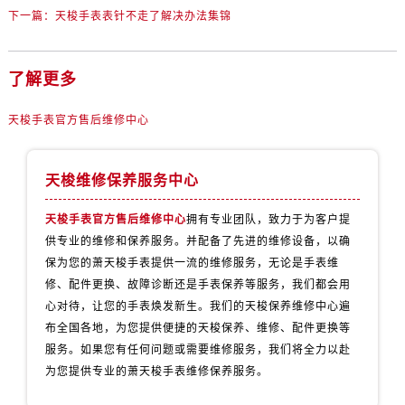
内蒙古自治区包头市青山区幸福路甲3号王府井百货名表维修售后服务中心（需提前预约）
下一篇：
天梭手表表针不走了解决办法集锦
内蒙古自治区赤峰市红山区哈达街售后服务中心（需提前预约）
内蒙古自治区鄂尔多斯市东胜区伊金霍洛街售后服务中心（需提前预约）
了解更多
内蒙古自治区呼伦贝尔市海拉尔区中央街售后服务中心（需提前预约）
内蒙古自治区通辽市科尔沁区明仁大街售后服务中心（需提前预约）
天梭手表官方售后维修中心
内蒙古自治区乌海市海勃湾区人民南路售后服务中心（需提前预约）
内蒙古自治区乌兰察布市集宁区恩和大街售后服务中心（需提前预约）
天梭维修保养服务中心
内蒙古自治区锡林郭勒盟市锡林浩特市光明街与额尔敦路交叉口售后服务中心（需提前预约）
内蒙古自治区兴安盟市乌兰浩特市兴安大街售后服务中心（需提前预约）
天梭手表官方售后维修中心
拥有专业团队，致力于为客户提
山西省大同市平城区迎宾街售后服务中心（需提前预约）
供专业的维修和保养服务。并配备了先进的维修设备，以确
山西省晋城市城区黄华街售后服务中心（需提前预约）
保为您的萧天梭手表提供一流的维修服务，无论是手表维
山西省晋中市榆次区顺城街售后服务中心（需提前预约）
修、配件更换、故障诊断还是手表保养等服务，我们都会用
心对待，让您的手表焕发新生。我们的天梭保养维修中心遍
山西省临汾市尧都区解放路售后服务中心（需提前预约）
布全国各地，为您提供便捷的天梭保养、维修、配件更换等
山西省吕梁市离石区永宁中路与建设街交叉口售后服务中心（需提前预约）
服务。如果您有任何问题或需要维修服务，我们将全力以赴
山西省朔州市朔城区怡西路与鄯阳西街交汇处售后服务中心（需提前预约）
为您提供专业的萧天梭手表维修保养服务。
山西省忻州市忻府区和平东街与七一南路交叉口售后服务中心（需提前预约）