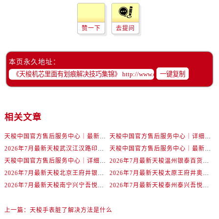
辽宁省丹东市振兴区七经街售后服务中心（需提前预约）
辽宁省抚顺市新抚区东一路售后服务中心（需提前预约）
赞一下
去提问
辽宁省阜新市海州区解放大街售后服务中心（需提前预约）
辽宁省葫芦岛市连山区中央路售后服务中心（需提前预约）
辽宁省锦州市古塔区中央大街售后服务中心（需提前预约）
本页永久地址：
辽宁省辽阳市白塔区新运大街售后服务中心（需提前预约）
一键复制
辽宁省盘锦市兴隆台区石油大街售后服务中心（需提前预约）
辽宁省铁岭市银州区南马路售后服务中心（需提前预约）
辽宁省营口市站前区市府路与渤海大街交叉口售后服务中心（需提前预约）
相关文章
辽宁省沈阳市沈河区中街路137号亨得利名表维修授权店1楼售后服务中心（需提前预约）
天梭中国官方售后服务中心｜最新地址与24小时服务电话权威信息通告（2026年7月最新）
天梭中国官方售后服务中心｜详细热线电话及全部网点地址权威信息通知（2026年7月最新）
辽宁省沈阳市沈河区中街路83号亨得利名表维修授权店1楼售后服务中心（需提前预约）
2026年7月最新天梭武汉江汉路印象城维修保养服务电话
天梭中国官方售后服务中心｜最新地址及官方客服热线权威信息通告（2026年7月最新）
北京市朝阳区建国门外大街甲6号华熙国际中心D座11层1102室售后服务中心（需提前预约）
天梭中国官方售后服务中心｜详细地址与售后热线权威信息通知（2026年7月最新）
2026年7月最新天梭温州银泰百货瓯海店维修保养服务电话
北京市东城区东长安街1号王府井东方广场W3座6层602室售后服务中心（需提前预约）
2026年7月最新天梭北京王府井银泰in88维修保养服务电话
2026年7月最新天梭太原王府井奥莱·晋阳里维修保养服务电话
河北省保定市竞秀区朝阳北大街北国先天下售后服务中心（需提前预约）
2026年7月最新天梭南宁兴宁吾悦广场维修保养服务电话
2026年7月最新天梭泰州泰兴吾悦广场维修保养服务电话
内蒙古自治区阿拉善盟市左旗土尔扈特大街售后服务中心（需提前预约）
内蒙古自治区巴彦淖尔市临河区新华街售后服务中心（需提前预约）
上一篇：
天梭手表脏了解决方法是什么