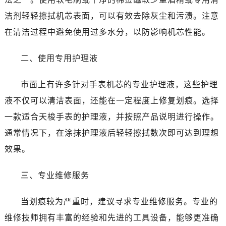
温州市鹿城区锦绣路1067号置信广场10层1015室（需提前预约）
洁剂轻轻擦拭机芯表面，可以有效去除灰尘和污渍。注意
哈尔滨市道里区友谊西路600号富力中心T2座写字楼29层03室（需提前预约）
在清洁过程中避免使用过多水分，以防影响机芯性能。
大连市中山区人民路15号国际金融大厦7层G室（需提前预约）
佛山市禅城区季华五路57号万科金融中心C座12层1205室（需提前预约）
二、使用专用护理液
东莞市东城街道鸿福东路1号民盈国贸中心T1写字楼9层907室（需提前预约）
无锡市梁溪区人民中路139号恒隆广场写字楼1座11层1104室（需提前预约）
市面上有许多针对手表机芯的专业护理液，这些护理
南通市崇川区工农路57号圆融广场写字楼16层1603室（需提前预约）
液不仅可以清洁表面，还能在一定程度上修复划痕。选择
苏州市苏州工业园区星港街199号苏州中心办公楼C座22层08室（需提前预约）
一款适合天梭手表的护理液，并按照产品说明进行操作。
武汉市江汉区解放大道686号世界贸易大厦38层09室（需提前预约）
南宁市青秀区金湖路59号地王大厦12楼1224室（需提前预约）
通常情况下，在涂抹护理液后轻轻擦拭数次即可达到理想
合肥市蜀山区潜山路111号万象城华润大厦B座12楼03室（需提前预约）
效果。
泉州市丰泽区宝洲路729号浦西万达中心写字楼A座7楼709室（需提前预约）
青岛市南区山东路6号华润大厦B座22层04室（需提前预约）
三、专业维修服务
烟台市芝罘区胜利路139号万达金融中心A座907室（需提前预约）
当划痕较为严重时，建议寻求专业维修服务。专业的
长春市朝阳区西安大路727号中银大厦A座(旺进大厦)18层09室（需提前预约）
贵阳市南明区都司高架桥路33号亨特国际金融中心14楼14D（需提前预约）
维修技师拥有丰富的经验和先进的工具设备，能够更准确