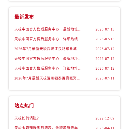
山西省阳泉市郊区平阳东街与新城大道交叉口售后服务中心（需提前预约）
山西省运城市盐湖区河东街售后服务中心（需提前预约）
最新发布
山西省长治市潞州区英雄中路售后服务中心（需提前预约）
山西省太原市迎泽区迎泽街道解放路15号亨得利名表维修授权店3楼售后服务中心（需提前预约）
天梭中国官方售后服务中心｜最新地址与24小时服务电话权威信息通告（2026年7月最新）
2026-07-13
天津市和平区赤峰道136号天津国际金融中心26层2603室售后服务中心（需提前预约）
天梭中国官方售后服务中心｜详细热线电话及全部网点地址权威信息通知（2026年7月最新）
2026-07-13
安徽省安庆市迎江区人民路售后服务中心（需提前预约）
2026年7月最新天梭武汉江汉路印象城维修保养服务电话
2026-07-12
安徽省蚌埠市蚌山区淮河路售后服务中心（需提前预约）
安徽省亳州市谯城区魏武大道售后服务中心（需提前预约）
天梭中国官方售后服务中心｜最新地址及官方客服热线权威信息通告（2026年7月最新）
2026-07-12
安徽省池州市贵池区长江路售后服务中心（需提前预约）
天梭中国官方售后服务中心｜详细地址与售后热线权威信息通知（2026年7月最新）
2026-07-12
安徽省滁州市琅琊区南谯北路售后服务中心（需提前预约）
2026年7月最新天梭温州银泰百货瓯海店维修保养服务电话
2026-07-11
安徽省阜阳市颍州区颍州北路售后服务中心（需提前预约）
安徽省淮北市相山区淮海路售后服务中心（需提前预约）
安徽省淮南市田家庵区国庆中路售后服务中心（需提前预约）
站点热门
安徽省黄山市屯溪区黄山西路售后服务中心（需提前预约）
安徽省六安市金安区解放中路售后服务中心（需提前预约）
天梭如何消磁？
2022-12-09
安徽省马鞍山市雨山区湖南西路售后服务中心（需提前预约）
天梭卡森臻我系列腕表，诠释着新青年的生活态度
2023-04-11