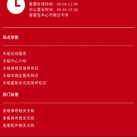
浙江省金华市金东区东市南街777号金华万达广场4号楼22楼2209室售后服务中心（需提前预约）
客服在线时间：08:00-22:00
中心营业时间：09:00-19:30
浙江省丽水市莲都区解放街售后服务中心（需提前预约）
客服及中心节假日不休
浙江省宁波市江北区大闸南路500号来福士广场办公楼20层2009室售后服务中心（需提前预约）
浙江省衢州市柯城区上街售后服务中心（需提前预约）
浙江省绍兴市越城区胜利东路379号世茂天际中心写字楼8层805室售后服务中心（需提前预约）
站点导航
浙江省舟山市定海区解放东路售后服务中心（需提前预约）
澳门特别行政区大堂区议事亭前地（新马路）售后服务中心（需提前预约）
天梭在线服务
天梭中心介绍
澳门特别行政区风顺堂区南湾大马路售后服务中心（需提前预约）
天梭维修及保养项目
澳门特别行政区花地玛堂区关闸广场售后服务中心（需提前预约）
天梭中国区服务网点
澳门特别行政区花王堂区大三巴商圈售后服务中心（需提前预约）
天梭最新资讯及保养知识
澳门特别行政区嘉模堂区官也街售后服务中心（需提前预约）
热门标签
澳门省路氹城市金光大道售后服务中心（需提前预约）
澳门特别行政区望德堂区塔石广场售后服务中心（需提前预约）
查看维修相关文档
福建省福州市鼓楼区五四路128-1号恒力城写字楼15层03室售后服务中心（需提前预约）
查看保养相关文档
福建省厦门市思明区湖滨东路95号万象城华润大厦B座11层1104室售后服务中心（需提前预约）
查看配件相关文档
广东省潮州市潮安区新风路与潮汕路交汇处售后服务中心（需提前预约）