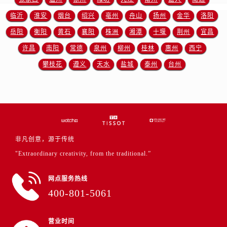
山东省东营市东营区济南路售后服务中心（需提前预约）
临沂
淮安
烟台
绍兴
亳州
舟山
扬州
金华
洛阳
山东省济南市历下区经十路11111号华润中心写字楼（万象城）15层1508室售后服务中心（需提前预约）
山东省济宁市任城区太白楼路售后服务中心（需提前预约）
岳阳
衡阳
黄石
襄阳
株洲
湘潭
十堰
荆州
宜昌
山东省莱芜市文化南路8号银座商城名表维修一楼名表维修售后服务中心（需提前预约）
许昌
南阳
常德
泉州
柳州
桂林
惠州
西宁
山东省临沂市兰山区解放路售后服务中心（需提前预约）
攀枝花
遵义
天水
盐城
泰州
台州
山东省日照市东港区烟台路售后服务中心（需提前预约）
山东省泰安市泰山区财源街道泰山大街售后服务中心（需提前预约）
山东省威海市环翠区新威海路89号振华商厦一楼名表维修售后服务中心（需提前预约）
山东省潍坊市奎文区东风东街售后服务中心（需提前预约）
山东省枣庄市滕州市北辛路与善国路交叉口售后服务中心（需提前预约）
非凡创意，源于传统
山东省淄博市张店区金晶大道售后服务中心（需提前预约）
"Extraordinary creativity, from the traditional.”
上海市黄浦区南京东路299号宏伊国际广场写字楼8层806室售后服务中心（需提前预约）
上海市徐汇区虹桥路3号港汇中心2座37层3705室售后服务中心（需提前预约）
网点服务热线
浙江省杭州市上城区钱江路1366号华润大厦A座5层503-5室售后服务中心（需提前预约）
400-801-5061
浙江省湖州市吴兴区劳动路售后服务中心（需提前预约）
浙江省嘉兴市南湖区广益路705号嘉兴世界贸易中心A座13层1304室售后服务中心（需提前预约）
营业时间