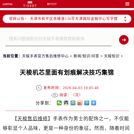
北京市东城区东长安街1号东方广场写字楼W3座6层602室（需提前预约）

北京市朝阳区建国门外大街甲6号华熙国际中心写字楼D座11层1102室（需提前预约）
▲
官网公告>
天津市和平区赤峰道136号天津国际金融中心写字楼26层2603室（需提前预约）
▼
上海市徐汇区虹桥路3号港汇中心写字楼2座37层3705室（需提前预约）
上海市黄浦区南京东路299号宏伊国际广场写字楼8层806室（需提前预约）
南京市秦淮区中山南路1号（新街口）南京中心写字楼22层C1-1室（需提前预约）
常州市新北区龙锦路1590号现代传媒中心写字楼5号楼10层1008室（需提前预约）
当前位置：
天梭手表官方售后维修中心
>
新闻/知识/问答
>
天梭知识
>
徐州市鼓楼区淮海东路29号苏宁广场IFC国际金融中心写字楼35层3508室（需提前预约）
扬州市邗江区国展路29号星耀天地写字楼1号楼18层1803室（需提前预约）
天梭机芯里面有划痕解决技巧集锦
盐城市盐都区世纪大道5号盐城金融城写字楼1号楼16层1604室（需提前预约）
泰州市海陵区永定东路399号置地商务中心东塔写字楼（华润万象城）17层1706室（需提前预约）
发布时间：2026-04-03 10:05:46
宁波市江北区大闸南路500号来福士广场办公楼20层2009室（需提前预约）
阅读：（
次）
杭州市上城区钱江路1366号华润大厦写字楼A座5层503-5室（需提前预约）
分享到：
金华市金东区东市南街777号金华万达广场写字楼4号楼22层2209室（需提前预约）
【
天梭售后维修
】手表作为男士的配饰之一，不仅能
绍兴市越城区胜利东路379号世茂天际中心写字楼8层805室（需提前预约）
够彰显个人品味，更是一种身份的象征。然而，随着时间
嘉兴市南湖区广益路705号嘉兴世界贸易中心写字楼A座13层1304室（需提前预约）