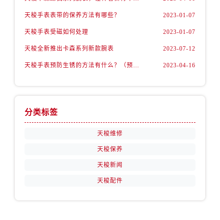
安徽省宿州市埇桥区人民中路售后服务中心（需提前预约）
天梭手表表带的保养方法有哪些？
2023-01-07
安徽省铜陵市铜官区石城大道售后服务中心（需提前预约）
安徽省芜湖市镜湖区中山路步行街售后服务中心（需提前预约）
天梭手表受磁如何处理
2023-01-07
安徽省宣城市宣州区叠嶂西路售后服务中心（需提前预约）
天梭全新推出卡森系列新款腕表
2023-07-12
福建省龙岩市新罗区九一南路售后服务中心（需提前预约）
天梭手表预防生锈的方法有什么？（预防方法）
2023-04-16
福建省南平市建阳区人民西路售后服务中心（需提前预约）
福建省宁德市蕉城区天湖东路售后服务中心（需提前预约）
福建省莆田市城厢区霞林街道荔华东大道售后服务中心（需提前预约）
分类标签
福建省三明市三元区东乾二路售后服务中心（需提前预约）
福建省漳州市龙文区步港路售后服务中心（需提前预约）
天梭维修
江苏省常州市新北区龙锦路1590号现代传媒中心5号楼10层1008室售后服务中心（需提前预约）
天梭保养
江苏省淮安市清江浦区淮海北路售后服务中心（需提前预约）
天梭新闻
江苏省连云港市海州区通灌北路售后服务中心（需提前预约）
天梭配件
江苏省南京市秦淮区中山南路1号南京中心22层22-C1-C3室售后服务中心（需提前预约）
江苏省宿迁市宿城区西湖路售后服务中心（需提前预约）
江苏省泰州市海陵区永定东路399号置地商务中心东塔（华润万象城）17层1706室售后服务中心（需提前预约）