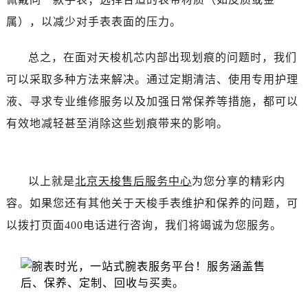
黑龙江省齐齐哈尔市龙沙区龙华路售后服务中心（需提前预约）
属），以减少对手表表面的压力。
黑龙江省双鸭山市尖山区新兴大街售后服务中心（需提前预约）
黑龙江省绥化市北林区新华街与康庄路交叉口售后服务中心（需提前预约）
总之，在面对天梭机芯内部出现划痕的问题时，我们
黑龙江省伊春市伊美区通河路售后服务中心（需提前预约）
可以采取多种方法来解决。通过定期清洁、使用专用护理
吉林省白城市洮北区明仁南街售后服务中心（需提前预约）
液、寻求专业维修服务以及加强日常保养等措施，都可以
吉林省白山市浑江区浑江大街售后服务中心（需提前预约）
吉林省吉林市船营区河南街售后服务中心（需提前预约）
有效地减轻甚至消除这些划痕带来的影响。
吉林省辽源市龙山区人民大街售后服务中心（需提前预约）
吉林省梅河口市新华街道梅河大街售后服务中心（需提前预约）
吉林省四平市铁东区紫气大路与南九经街交汇处售后服务中心（需提前预约）
以上就是
北京天梭售后服务中心
为您分享的精彩内
吉林省松原市宁江区五环大街售后服务中心（需提前预约）
容。如果您还有其他关于天梭手表维护和保养的问题，可
吉林省通化市东昌区环通乡江南大街售后服务中心（需提前预约）
以拨打页面400电话进行咨询，我们将竭诚为您服务。
吉林省延边市延吉市解放路售后服务中心（需提前预约）
辽宁省鞍山市铁东区站前街售后服务中心（需提前预约）
辽宁省本溪市平山区胜利路售后服务中心（需提前预约）
辽宁省朝阳市双塔区新华路售后服务中心（需提前预约）