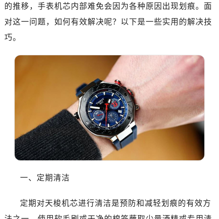
南昌市红谷滩新区红谷中大道998号绿地双子塔（中央广场）A1座办公楼14层07室（需提前预约）
的推移，手表机芯内部难免会因为各种原因出现划痕。面
济南市历下区经十路11111号华润中心写字楼（万象城）15层1508室（需提前预约）
对这一问题，如何有效解决呢？以下是一些实用的解决技
广州市天河区天河路230号万菱汇国际中心写字楼A塔7层704室（需提前预约）
巧。
广州市越秀区环市东路371-375号世界贸易中心大厦南塔写字楼15层07室（需提前预约）
深圳市罗湖区深南东路5001号华润大厦写字楼17层1701室（需提前预约）
惠州市惠城区江北文昌一路7号华贸大厦写字楼1座30层05室（需提前预约）
厦门市思明区湖滨东路95号华润大厦写字楼B座11层1104室（需提前预约）
福州市鼓楼区五四路128-1号恒力城写字楼15层03室（需提前预约）
成都市锦江区人民东路6号SAC东原中心写字楼24层2406B室（需提前预约）
重庆市江北区观音桥步行街2号融恒时代广场写字楼9层902室（需提前预约）
长沙市芙蓉区定王台街道建湘路393号世茂环球金融中心写字楼（芙蓉广场）10层13室（需提前预约）
郑州市二七区铭功路10号华润大厦写字楼29层2905室（需提前预约）
太原市迎泽区解放路15号亨得利名表服务中心（品牌授权店）3层整层（需提前预约）
一、定期清洁
沈阳市沈河区中街路137号亨得利名表服务中心（品牌授权店）1层整层（需提前预约）
沈阳市沈河区中街路83号亨得利名表服务中心（品牌授权店）1层整层（需提前预约）
定期对天梭机芯进行清洁是预防和减轻划痕的有效方
乌鲁木齐市天山区红山路26号时代广场（CCMALL）C座17层17-B（需提前预约）
法之一。使用软毛刷或干净的棉签蘸取少量酒精或专用清