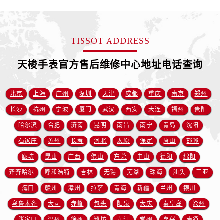
江苏省徐州市鼓楼区淮海东路29号苏宁广场IFC国际金融中心35层3508室售后服务中心（需提前预约）
江苏省盐城市盐都区世纪大道5号盐城金融城写字楼1号楼16层1604室售后服务中心（需提前预约）
江苏省扬州市邗江区国展路29号星耀天地写字楼1号楼18层1803室售后服务中心（需提前预约）
TISSOT ADDRESS
江苏省镇江市京口区中山东路售后服务中心（需提前预约）
江西省抚州市临川区赣东大道售后服务中心（需提前预约）
天梭手表官方售后维修中心地址电话查询
江西省赣州市章贡区文清路售后服务中心（需提前预约）
江西省吉安市吉州区井冈山大道售后服务中心（需提前预约）
北京
上海
广州
深圳
天津
成都
重庆
南京
郑州
江西省景德镇市珠山区珠山中路售后服务中心（需提前预约）
长沙
杭州
宁波
厦门
武汉
西安
大连
福州
贵阳
江西省九江市浔阳区浔阳路售后服务中心（需提前预约）
哈尔滨
合肥
济南
昆明
南昌
南宁
青岛
沈阳
江西省南昌市红谷滩新区红谷中大道998号绿地双子塔（中央广场）A1座办公楼14层1407室售后服务中心（需提前预约）
江西省萍乡市安源区萍安北大道与康庄路交叉口售后服务中心（需提前预约）
石家庄
苏州
长春
河北
太原
保定
唐山
邯郸
江西省上饶市信州区滨江西路售后服务中心（需提前预约）
廊坊
昆山
广西
佛山
东莞
中山
德阳
绵阳
江西省新余市渝水区北湖西路售后服务中心（需提前预约）
齐齐哈尔
呼和浩特
吉林
无锡
芜湖
珠海
汕头
三亚
江西省宜春市袁州区中山中路售后服务中心（需提前预约）
海口
赣州
漳州
拉萨
青海
新疆
兰州
银川
江西省鹰潭市月湖区胜利东路售后服务中心（需提前预约）
乌鲁木齐
大同
赤峰
包头
阳泉
大庆
秦皇岛
沧州
山东省德州市德城区东风中路售后服务中心（需提前预约）
张家口
温州
徐州
潍坊
九江
常州
嘉兴
南通