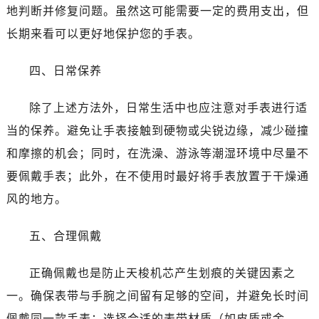
昆明市盘龙区北京路928号同德昆明广场写字楼10层06室（需提前预约）
地判断并修复问题。虽然这可能需要一定的费用支出，但
石家庄市长安区中山东路39号勒泰中心写字楼B座13层07室（需提前预约）
长期来看可以更好地保护您的手表。
西安市碑林区南关正街88号华侨城长安国际中心E座6楼10室（需提前预约）
海口市龙华区金贸东路5号海口华润大厦B座17层1707室（需提前预约）
四、日常保养
唐山市路南区新华东道100号万达广场写字楼A座10层1002室（需提前预约）
台州市椒江区东海大道1800号腾达中心东1幢20楼2002室（需提前预约）
除了上述方法外，日常生活中也应注意对手表进行适
内蒙古自治区呼和浩特市玉泉区大学西街70号华润万象城写字楼（鄂尔多斯大厦）23层2326室（需提前预约）
当的保养。避免让手表接触到硬物或尖锐边缘，减少碰撞
甘肃省兰州市七里河区西津西路16号兰州中心写字楼21层2102室（需提前预约）
和摩擦的机会；同时，在洗澡、游泳等潮湿环境中尽量不
重庆市解放碑渝中区民权路28号英利国际金融中心写字楼20层01室（需提前预约）
要佩戴手表；此外，在不使用时最好将手表放置于干燥通
黑龙江省大庆市萨尔图区会战大街售后服务中心（需提前预约）
风的地方。
黑龙江省鹤岗市向阳区红军路售后服务中心（需提前预约）
黑龙江省黑河市爱辉区中央街售后服务中心（需提前预约）
五、合理佩戴
黑龙江省鸡西市鸡冠区红军路售后服务中心（需提前预约）
黑龙江省佳木斯市向阳区长安路售后服务中心（需提前预约）
正确佩戴也是防止天梭机芯产生划痕的关键因素之
黑龙江省牡丹江市东安区太平路售后服务中心（需提前预约）
一。确保表带与手腕之间留有足够的空间，并避免长时间
黑龙江省七台河市桃山区大同街售后服务中心（需提前预约）
佩戴同一款手表；选择合适的表带材质（如皮质或金