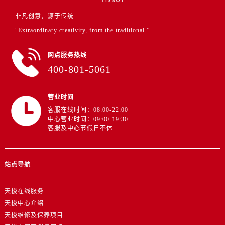
山东省东营市东营区济南路售后服务中心（需提前预约）
非凡创意，源于传统
山东省济南市历下区经十路11111号华润中心写字楼（万象城）15层1508室售后服务中心（需提前预约）
"Extraordinary creativity, from the traditional.”
山东省济宁市任城区太白楼路售后服务中心（需提前预约）
山东省莱芜市文化南路8号银座商城名表维修一楼名表维修售后服务中心（需提前预约）
网点服务热线
山东省临沂市兰山区解放路售后服务中心（需提前预约）
400-801-5061
山东省日照市东港区烟台路售后服务中心（需提前预约）
山东省泰安市泰山区财源街道泰山大街售后服务中心（需提前预约）
营业时间
山东省威海市环翠区新威海路89号振华商厦一楼名表维修售后服务中心（需提前预约）
客服在线时间：08:00-22:00
山东省潍坊市奎文区东风东街售后服务中心（需提前预约）
中心营业时间：09:00-19:30
客服及中心节假日不休
山东省枣庄市滕州市北辛路与善国路交叉口售后服务中心（需提前预约）
山东省淄博市张店区金晶大道售后服务中心（需提前预约）
上海市黄浦区南京东路299号宏伊国际广场写字楼8层806室售后服务中心（需提前预约）
站点导航
上海市徐汇区虹桥路3号港汇中心2座37层3705室售后服务中心（需提前预约）
浙江省杭州市上城区钱江路1366号华润大厦A座5层503-5室售后服务中心（需提前预约）
天梭在线服务
浙江省湖州市吴兴区劳动路售后服务中心（需提前预约）
天梭中心介绍
浙江省嘉兴市南湖区广益路705号嘉兴世界贸易中心A座13层1304室售后服务中心（需提前预约）
天梭维修及保养项目