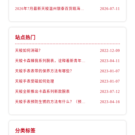
山西省阳泉市郊区平阳东街与新城大道交叉口售后服务中心（需提前预约）
2026年7月最新天梭温州银泰百货瓯海店维修保养服务电话
2026-07-11
山西省运城市盐湖区河东街售后服务中心（需提前预约）
山西省长治市潞州区英雄中路售后服务中心（需提前预约）
山西省太原市迎泽区迎泽街道解放路15号亨得利名表维修授权店3楼售后服务中心（需提前预约）
天津市和平区赤峰道136号天津国际金融中心26层2603室售后服务中心（需提前预约）
站点热门
安徽省安庆市迎江区人民路售后服务中心（需提前预约）
天梭如何消磁？
2022-12-09
安徽省蚌埠市蚌山区淮河路售后服务中心（需提前预约）
天梭卡森臻我系列腕表，诠释着新青年的生活态度
2023-04-11
安徽省亳州市谯城区魏武大道售后服务中心（需提前预约）
安徽省池州市贵池区长江路售后服务中心（需提前预约）
天梭手表表带的保养方法有哪些？
2023-01-07
安徽省滁州市琅琊区南谯北路售后服务中心（需提前预约）
天梭手表受磁如何处理
2023-01-07
安徽省阜阳市颍州区颍州北路售后服务中心（需提前预约）
天梭全新推出卡森系列新款腕表
2023-07-12
安徽省淮北市相山区淮海路售后服务中心（需提前预约）
天梭手表预防生锈的方法有什么？（预防方法）
2023-04-16
安徽省淮南市田家庵区国庆中路售后服务中心（需提前预约）
安徽省黄山市屯溪区黄山西路售后服务中心（需提前预约）
安徽省六安市金安区解放中路售后服务中心（需提前预约）
安徽省马鞍山市雨山区湖南西路售后服务中心（需提前预约）
分类标签