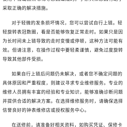
温州市鹿城区锦绣路1067号置信广场10层1015室（需提前预约）
采取正确的解决措施。
哈尔滨市道里区友谊西路600号富力中心T2座写字楼29层03室（需提前预约）
大连市中山区人民路15号国际金融大厦7层G室（需提前预约）
对于轻微的发条损坏情况，您可以尝试自行上链。轻
佛山市禅城区季华五路57号万科金融中心C座12层1205室（需提前预约）
轻旋转表冠数圈，看是否能够恢复正常走时。如果只是因
东莞市东城街道鸿福东路1号民盈国贸中心T1写字楼9层907室（需提前预约）
为长时间未上链导致的走时变慢或停顿，这种方法可能有
无锡市梁溪区人民中路139号恒隆广场写字楼1座11层1104室（需提前预约）
南通市崇川区工农路57号圆融广场写字楼16层1603室（需提前预约）
效。但请注意，在操作过程中要轻柔谨慎，避免过度旋转
苏州市苏州工业园区星港街199号苏州中心办公楼C座22层08室（需提前预约）
导致其他部件受损。
武汉市江汉区解放大道686号世界贸易大厦38层09室（需提前预约）
南宁市青秀区金湖路59号地王大厦12楼1224室（需提前预约）
如果自行上链后问题仍未解决，或者您不确定问题的
合肥市蜀山区潜山路111号万象城华润大厦B座12楼03室（需提前预约）
具体原因和严重程度，则建议寻求专业维修服务。专业的
泉州市丰泽区宝洲路729号浦西万达中心写字楼A座7楼709室（需提前预约）
维修人员拥有丰富的经验和专业知识，能够准确诊断问题
青岛市南区山东路6号华润大厦B座22层04室（需提前预约）
并提供合适的解决方案。在选择维修服务时，请确保选择
烟台市芝罘区胜利路139号万达金融中心A座907室（需提前预约）
信誉良好的钟表维修店或授权服务中心。
长春市朝阳区西安大路727号中银大厦A座(旺进大厦)18层09室（需提前预约）
贵阳市南明区都司高架桥路33号亨特国际金融中心14楼14D（需提前预约）
在送修前，请准备好相关资料，如购买凭证、保修卡