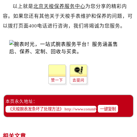
黑龙江省齐齐哈尔市龙沙区龙华路售后服务中心（需提前预约）
以上就是
北京天梭保养服务中心
为您分享的精彩内
黑龙江省双鸭山市尖山区新兴大街售后服务中心（需提前预约）
容。如果您还有其他关于天梭手表维护和保养的问题，可
黑龙江省绥化市北林区新华街与康庄路交叉口售后服务中心（需提前预约）
以拨打页面400电话进行咨询，我们将竭诚为您服务。
黑龙江省伊春市伊美区通河路售后服务中心（需提前预约）
吉林省白城市洮北区明仁南街售后服务中心（需提前预约）
吉林省白山市浑江区浑江大街售后服务中心（需提前预约）
吉林省吉林市船营区河南街售后服务中心（需提前预约）
吉林省辽源市龙山区人民大街售后服务中心（需提前预约）
吉林省梅河口市新华街道梅河大街售后服务中心（需提前预约）
吉林省四平市铁东区紫气大路与南九经街交汇处售后服务中心（需提前预约）
赞一下
去提问
吉林省松原市宁江区五环大街售后服务中心（需提前预约）
吉林省通化市东昌区环通乡江南大街售后服务中心（需提前预约）
本页永久地址：
吉林省延边市延吉市解放路售后服务中心（需提前预约）
一键复制
辽宁省鞍山市铁东区站前街售后服务中心（需提前预约）
辽宁省本溪市平山区胜利路售后服务中心（需提前预约）
辽宁省朝阳市双塔区新华路售后服务中心（需提前预约）
相关文章