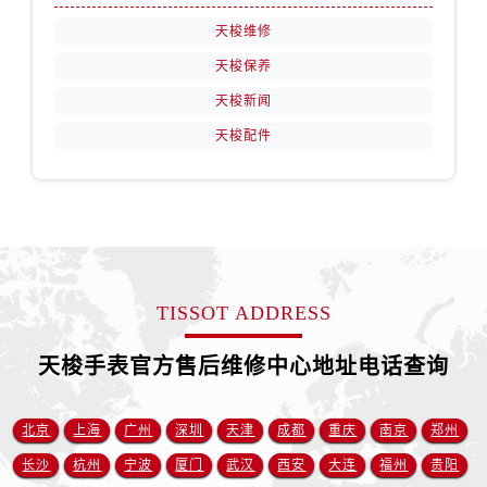
安徽省宿州市埇桥区人民中路售后服务中心（需提前预约）
天梭维修
安徽省铜陵市铜官区石城大道售后服务中心（需提前预约）
天梭保养
安徽省芜湖市镜湖区中山路步行街售后服务中心（需提前预约）
安徽省宣城市宣州区叠嶂西路售后服务中心（需提前预约）
天梭新闻
福建省龙岩市新罗区九一南路售后服务中心（需提前预约）
天梭配件
福建省南平市建阳区人民西路售后服务中心（需提前预约）
福建省宁德市蕉城区天湖东路售后服务中心（需提前预约）
福建省莆田市城厢区霞林街道荔华东大道售后服务中心（需提前预约）
福建省三明市三元区东乾二路售后服务中心（需提前预约）
福建省漳州市龙文区步港路售后服务中心（需提前预约）
TISSOT ADDRESS
江苏省常州市新北区龙锦路1590号现代传媒中心5号楼10层1008室售后服务中心（需提前预约）
江苏省淮安市清江浦区淮海北路售后服务中心（需提前预约）
天梭手表官方售后维修中心地址电话查询
江苏省连云港市海州区通灌北路售后服务中心（需提前预约）
江苏省南京市秦淮区中山南路1号南京中心22层22-C1-C3室售后服务中心（需提前预约）
北京
上海
广州
深圳
天津
成都
重庆
南京
郑州
江苏省宿迁市宿城区西湖路售后服务中心（需提前预约）
江苏省泰州市海陵区永定东路399号置地商务中心东塔（华润万象城）17层1706室售后服务中心（需提前预约）
长沙
杭州
宁波
厦门
武汉
西安
大连
福州
贵阳