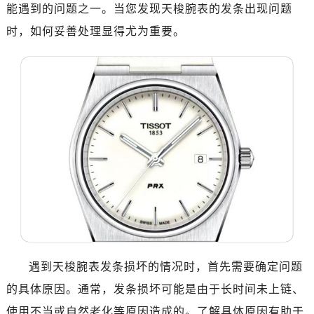
南昌市红谷滩新区红谷中大道998号绿地双子塔（中央广场）A1座办公楼14层07室（需提前预约）
能遇到的问题之一。当您发现天梭腕表的发条出现问题
济南市历下区经十路11111号华润中心写字楼（万象城）15层1508室（需提前预约）
时，如何妥善处理显得尤为重要。
广州市天河区天河路230号万菱汇国际中心写字楼A塔7层704室（需提前预约）
广州市越秀区环市东路371-375号世界贸易中心大厦南塔写字楼15层07室（需提前预约）
深圳市罗湖区深南东路5001号华润大厦写字楼17层1701室（需提前预约）
惠州市惠城区江北文昌一路7号华贸大厦写字楼1座30层05室（需提前预约）
厦门市思明区湖滨东路95号华润大厦写字楼B座11层1104室（需提前预约）
福州市鼓楼区五四路128-1号恒力城写字楼15层03室（需提前预约）
成都市锦江区人民东路6号SAC东原中心写字楼24层2406B室（需提前预约）
重庆市江北区观音桥步行街2号融恒时代广场写字楼9层902室（需提前预约）
长沙市芙蓉区定王台街道建湘路393号世茂环球金融中心写字楼（芙蓉广场）10层13室（需提前预约）
郑州市二七区铭功路10号华润大厦写字楼29层2905室（需提前预约）
太原市迎泽区解放路15号亨得利名表服务中心（品牌授权店）3层整层（需提前预约）
沈阳市沈河区中街路137号亨得利名表服务中心（品牌授权店）1层整层（需提前预约）
遇到天梭腕表发条损坏的情况时，首先需要确定问题
沈阳市沈河区中街路83号亨得利名表服务中心（品牌授权店）1层整层（需提前预约）
的具体原因。通常，发条损坏可能是由于长时间未上链、
乌鲁木齐市天山区红山路26号时代广场（CCMALL）C座17层17-B（需提前预约）
使用不当或自然老化等原因造成的。了解具体原因有助于