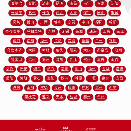
江苏省徐州市鼓楼区淮海东路29号苏宁广场IFC国际金融中心35层3508室售后服务中心（需提前预约）
哈尔滨
合肥
济南
昆明
南昌
南宁
青岛
沈阳
江苏省盐城市盐都区世纪大道5号盐城金融城写字楼1号楼16层1604室售后服务中心（需提前预约）
石家庄
苏州
长春
河北
太原
保定
唐山
邯郸
江苏省扬州市邗江区国展路29号星耀天地写字楼1号楼18层1803室售后服务中心（需提前预约）
廊坊
昆山
广西
佛山
东莞
中山
德阳
绵阳
江苏省镇江市京口区中山东路售后服务中心（需提前预约）
齐齐哈尔
呼和浩特
吉林
无锡
芜湖
珠海
汕头
三亚
江西省抚州市临川区赣东大道售后服务中心（需提前预约）
海口
赣州
漳州
拉萨
青海
新疆
兰州
银川
江西省赣州市章贡区文清路售后服务中心（需提前预约）
乌鲁木齐
大同
赤峰
包头
阳泉
大庆
秦皇岛
沧州
江西省吉安市吉州区井冈山大道售后服务中心（需提前预约）
江西省景德镇市珠山区珠山中路售后服务中心（需提前预约）
张家口
温州
徐州
潍坊
九江
常州
嘉兴
南通
江西省九江市浔阳区浔阳路售后服务中心（需提前预约）
临沂
淮安
烟台
绍兴
亳州
舟山
扬州
金华
洛阳
江西省南昌市红谷滩新区红谷中大道998号绿地双子塔（中央广场）A1座办公楼14层1407室售后服务中心（需提前预约）
岳阳
衡阳
黄石
襄阳
株洲
湘潭
十堰
荆州
宜昌
江西省萍乡市安源区萍安北大道与康庄路交叉口售后服务中心（需提前预约）
许昌
南阳
常德
泉州
柳州
桂林
惠州
西宁
江西省上饶市信州区滨江西路售后服务中心（需提前预约）
攀枝花
遵义
天水
盐城
泰州
台州
江西省新余市渝水区北湖西路售后服务中心（需提前预约）
江西省宜春市袁州区中山中路售后服务中心（需提前预约）
江西省鹰潭市月湖区胜利东路售后服务中心（需提前预约）
山东省德州市德城区东风中路售后服务中心（需提前预约）