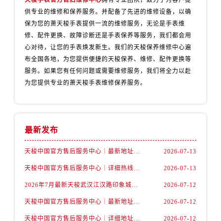
天梭手表官方售后维修中心
拥有专业团队，致力于为客户提
内蒙古自治区包头市青山区幸福路甲3号王府井百货名表维修售后服务中心（需提前预约）
供专业的维修和保养服务。并配备了先进的维修设备，以确
内蒙古自治区赤峰市红山区哈达街售后服务中心（需提前预约）
保为您的萧天梭手表提供一流的维修服务，无论是手表维
内蒙古自治区鄂尔多斯市东胜区伊金霍洛街售后服务中心（需提前预约）
修、配件更换、故障诊断还是手表保养等服务，我们都会用
内蒙古自治区呼伦贝尔市海拉尔区中央街售后服务中心（需提前预约）
心对待，让您的手表焕发新生。我们的天梭保养维修中心遍
内蒙古自治区通辽市科尔沁区明仁大街售后服务中心（需提前预约）
布全国各地，为您提供便捷的天梭保养、维修、配件更换等
服务。如果您有任何问题或需要维修服务，我们将全力以赴
内蒙古自治区乌海市海勃湾区人民南路售后服务中心（需提前预约）
为您提供专业的萧天梭手表维修保养服务。
内蒙古自治区乌兰察布市集宁区恩和大街售后服务中心（需提前预约）
内蒙古自治区锡林郭勒盟市锡林浩特市光明街与额尔敦路交叉口售后服务中心（需提前预约）
内蒙古自治区兴安盟市乌兰浩特市兴安大街售后服务中心（需提前预约）
山西省大同市平城区迎宾街售后服务中心（需提前预约）
最新发布
山西省晋城市城区黄华街售后服务中心（需提前预约）
天梭中国官方售后服务中心｜最新地址与24小时服务电话权威信息通告（2026年7月最新）
2026-07-13
山西省晋中市榆次区顺城街售后服务中心（需提前预约）
天梭中国官方售后服务中心｜详细热线电话及全部网点地址权威信息通知（2026年7月最新）
2026-07-13
山西省临汾市尧都区解放路售后服务中心（需提前预约）
山西省吕梁市离石区永宁中路与建设街交叉口售后服务中心（需提前预约）
2026年7月最新天梭武汉江汉路印象城维修保养服务电话
2026-07-12
山西省朔州市朔城区怡西路与鄯阳西街交汇处售后服务中心（需提前预约）
天梭中国官方售后服务中心｜最新地址及官方客服热线权威信息通告（2026年7月最新）
2026-07-12
山西省忻州市忻府区和平东街与七一南路交叉口售后服务中心（需提前预约）
天梭中国官方售后服务中心｜详细地址与售后热线权威信息通知（2026年7月最新）
2026-07-12