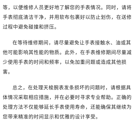
昆明市盘龙区北京路928号同德昆明广场写字楼10层06室（需提前预约）
等，以便维修人员更好地了解您的手表情况。同时，请将
石家庄市长安区中山东路39号勒泰中心写字楼B座13层07室（需提前预约）
手表彻底清洁干净，并用软布包裹好以防止划伤，在送修
西安市碑林区南关正街88号华侨城长安国际中心E座6楼10室（需提前预约）
过程中避免碰撞和挤压。
海口市龙华区金贸东路5号海口华润大厦B座17层1707室（需提前预约）
唐山市路南区新华东道100号万达广场写字楼A座10层1002室（需提前预约）
在等待维修期间，请尽量避免让手表接触水、油或其
台州市椒江区东海大道1800号腾达中心东1幢20楼2002室（需提前预约）
他可能影响其性能的物质。此外，在手表维修期间尽量减
内蒙古自治区呼和浩特市玉泉区大学西街70号华润万象城写字楼（鄂尔多斯大厦）23层2326室（需提前预约）
甘肃省兰州市七里河区西津西路16号兰州中心写字楼21层2102室（需提前预约）
少使用手表的时间和频率，以免加重问题或造成其他损
重庆市解放碑渝中区民权路28号英利国际金融中心写字楼20层01室（需提前预约）
害。
黑龙江省大庆市萨尔图区会战大街售后服务中心（需提前预约）
黑龙江省鹤岗市向阳区红军路售后服务中心（需提前预约）
总之，在处理天梭腕表发条损坏的问题时，请根据具
黑龙江省黑河市爱辉区中央街售后服务中心（需提前预约）
体情况采取相应措施，并在必要时寻求专业帮助。正确的
黑龙江省鸡西市鸡冠区红军路售后服务中心（需提前预约）
处理方法不仅能够延长手表使用寿命，还能确保其继续为
黑龙江省佳木斯市向阳区长安路售后服务中心（需提前预约）
您带来精准的时间显示和优雅的设计享受。
黑龙江省牡丹江市东安区太平路售后服务中心（需提前预约）
黑龙江省七台河市桃山区大同街售后服务中心（需提前预约）