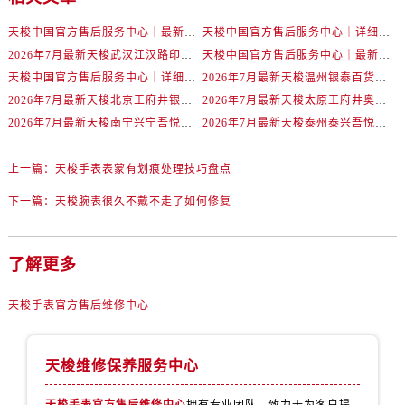
辽宁省丹东市振兴区七经街售后服务中心（需提前预约）
辽宁省抚顺市新抚区东一路售后服务中心（需提前预约）
天梭中国官方售后服务中心｜最新地址与24小时服务电话权威信息通告（2026年7月最新）
天梭中国官方售后服务中心｜详细热线电话及全部网点地址权威信息通知（2026年7月最新）
2026年7月最新天梭武汉江汉路印象城维修保养服务电话
天梭中国官方售后服务中心｜最新地址及官方客服热线权威信息通告（2026年7月最新）
辽宁省阜新市海州区解放大街售后服务中心（需提前预约）
天梭中国官方售后服务中心｜详细地址与售后热线权威信息通知（2026年7月最新）
2026年7月最新天梭温州银泰百货瓯海店维修保养服务电话
辽宁省葫芦岛市连山区中央路售后服务中心（需提前预约）
2026年7月最新天梭北京王府井银泰in88维修保养服务电话
2026年7月最新天梭太原王府井奥莱·晋阳里维修保养服务电话
辽宁省锦州市古塔区中央大街售后服务中心（需提前预约）
2026年7月最新天梭南宁兴宁吾悦广场维修保养服务电话
2026年7月最新天梭泰州泰兴吾悦广场维修保养服务电话
辽宁省辽阳市白塔区新运大街售后服务中心（需提前预约）
辽宁省盘锦市兴隆台区石油大街售后服务中心（需提前预约）
上一篇：
天梭手表表蒙有划痕处理技巧盘点
辽宁省铁岭市银州区南马路售后服务中心（需提前预约）
下一篇：
天梭腕表很久不戴不走了如何修复
辽宁省营口市站前区市府路与渤海大街交叉口售后服务中心（需提前预约）
辽宁省沈阳市沈河区中街路137号亨得利名表维修授权店1楼售后服务中心（需提前预约）
辽宁省沈阳市沈河区中街路83号亨得利名表维修授权店1楼售后服务中心（需提前预约）
了解更多
北京市朝阳区建国门外大街甲6号华熙国际中心D座11层1102室售后服务中心（需提前预约）
天梭手表官方售后维修中心
北京市东城区东长安街1号王府井东方广场W3座6层602室售后服务中心（需提前预约）
河北省保定市竞秀区朝阳北大街北国先天下售后服务中心（需提前预约）
内蒙古自治区阿拉善盟市左旗土尔扈特大街售后服务中心（需提前预约）
天梭维修保养服务中心
内蒙古自治区巴彦淖尔市临河区新华街售后服务中心（需提前预约）