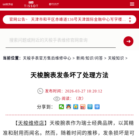
北京市东城区东长安街1号东方广场写字楼W3座6层602室（需提前预约）

北京市朝阳区建国门外大街甲6号华熙国际中心写字楼D座11层1102室（需提前预约）
▲
官网公告>
天津市和平区赤峰道136号天津国际金融中心写字楼26层2603室（需提前预约）
▼
上海市徐汇区虹桥路3号港汇中心写字楼2座37层3705室（需提前预约）
上海市黄浦区南京东路299号宏伊国际广场写字楼8层806室（需提前预约）
南京市秦淮区中山南路1号（新街口）南京中心写字楼22层C1-1室（需提前预约）
常州市新北区龙锦路1590号现代传媒中心写字楼5号楼10层1008室（需提前预约）
当前位置：
天梭手表官方售后维修中心
>
新闻/知识/问答
>
天梭知识
>
徐州市鼓楼区淮海东路29号苏宁广场IFC国际金融中心写字楼35层3508室（需提前预约）
扬州市邗江区国展路29号星耀天地写字楼1号楼18层1803室（需提前预约）
天梭腕表发条坏了处理方法
盐城市盐都区世纪大道5号盐城金融城写字楼1号楼16层1604室（需提前预约）
泰州市海陵区永定东路399号置地商务中心东塔写字楼（华润万象城）17层1706室（需提前预约）
发布时间：2026-03-27 10:20:12
宁波市江北区大闸南路500号来福士广场办公楼20层2009室（需提前预约）
阅读：（
次）
杭州市上城区钱江路1366号华润大厦写字楼A座5层503-5室（需提前预约）
分享到：
金华市金东区东市南街777号金华万达广场写字楼4号楼22层2209室（需提前预约）
【
天梭维修店
】天梭腕表作为瑞士经典品牌，以其精
绍兴市越城区胜利东路379号世茂天际中心写字楼8层805室（需提前预约）
准和耐用而闻名。然而，随着时间的推移，发条损坏是可
嘉兴市南湖区广益路705号嘉兴世界贸易中心写字楼A座13层1304室（需提前预约）