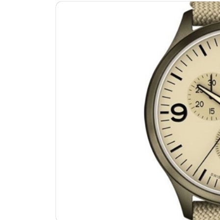
济南市历下区经十路11111号华润中
广州市天河区天河路230号万菱汇国
广州市越秀区环市东路371-375号
深圳市罗湖区深南东路5001号华润大
惠州市惠城区江北文昌一路7号华贸大
厦门市思明区湖滨东路95号华润大厦写
福州市鼓楼区五四路128-1号恒力城
成都市锦江区人民东路6号SAC东原中
重庆市江北区观音桥步行街2号融恒时
长沙市芙蓉区定王台街道建湘路393
郑州市二七区铭功路10号华润大厦写字
太原市迎泽区解放路15号亨得利名
沈阳市沈河区中街路137号亨得利名
沈阳市沈河区中街路83号亨得利名
乌鲁木齐市天山区红山路26号时代广场
温州市鹿城区锦绣路1067号置信广场