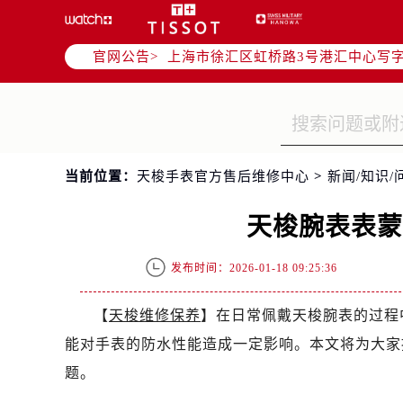
北京市朝阳区建国门外大街甲6号华熙
天津市和平区赤峰道136号天津国际金
官网公告>
上海市徐汇区虹桥路3号港汇中心写字楼
上海市黄浦区南京东路299号宏伊国
南京市秦淮区中山南路1号（新街口）
常州市新北区龙锦路1590号现代传媒
徐州市鼓楼区淮海东路29号苏宁广场I
当前位置：
天梭手表官方售后维修中心
>
新闻/知识/
扬州市邗江区国展路29号星耀天地写字
盐城市盐都区世纪大道5号盐城金融城写
天梭腕表表
泰州市海陵区永定东路399号置地商
宁波市江北区大闸南路500号来福士广
发布时间：2026-01-18 09:25:36
杭州市上城区钱江路1366号华润大厦
金华市金东区东市南街777号金华万达
【
天梭维修保养
】在日常佩戴天梭腕表的过程
绍兴市越城区胜利东路379号世茂天
能对手表的防水性能造成一定影响。本文将为大家
嘉兴市南湖区广益路705号嘉兴世界贸
题。
南昌市红谷滩新区红谷中大道998号