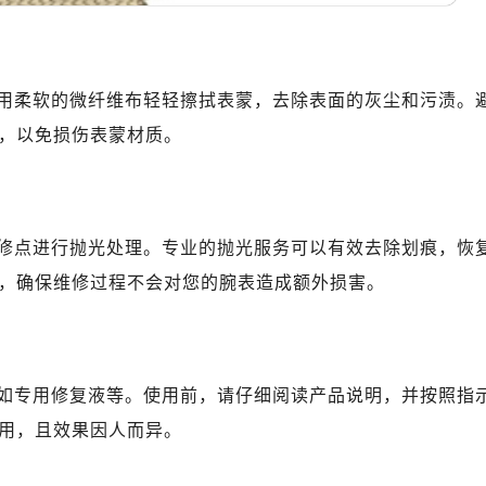
心T2座写字楼29层03室（需提前预约）
厦7层G室（需提前预约）
心C座12层1205室（需提前预约）
中心T1写字楼9层907室（需提前预约）
用柔软的微纤维布轻轻擦拭表蒙，去除表面的灰尘和污渍。
写字楼1座11层1104室（需提前预约）
，以免损伤表蒙材质。
楼16层1603室（需提前预约）
中心办公楼C座22层08室（需提前预约）
大厦38层09室（需提前预约）
修点进行抛光处理。专业的抛光服务可以有效去除划痕，恢
楼1224室（需提前预约）
大厦B座12楼03室（需提前预约）
，确保维修过程不会对您的腕表造成额外损害。
心写字楼A座7楼709室（需提前预约）
2层04室（需提前预约）
心A座907室（需提前预约）
如专用修复液等。使用前，请仔细阅读产品说明，并按照指
A座(旺进大厦)18层09室（需提前预约）
用，且效果因人而异。
国际金融中心14楼14D（需提前预约）
广场写字楼10层06室（需提前预约）