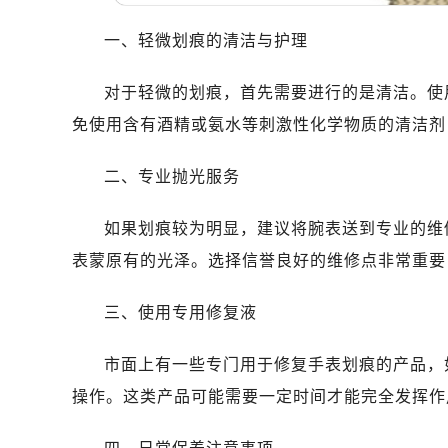
哈尔滨市道里区友谊西路600号富力中
大连市中山区人民路15号国际金融大
一、轻微划痕的清洁与护理
佛山市禅城区季华五路57号万科金融中
东莞市东城街道鸿福东路1号民盈国贸
对于轻微的划痕，首先需要进行的是清洁。使
无锡市梁溪区人民中路139号恒隆广场
免使用含有酒精或氨水等刺激性化学物质的清洁剂
南通市崇川区工农路57号圆融广场写字
苏州市苏州工业园区星港街199号苏州
二、专业抛光服务
武汉市江汉区解放大道686号世界贸易
如果划痕较为明显，建议将腕表送到专业的维
南宁市青秀区金湖路59号地王大厦12
合肥市蜀山区潜山路111号万象城华润
表蒙原有的光泽。选择信誉良好的维修点非常重要
泉州市丰泽区宝洲路729号浦西万达中
三、使用专用修复液
青岛市南区山东路6号华润大厦B座2
烟台市芝罘区胜利路139号万达金融中
市面上有一些专门用于修复手表划痕的产品，
长春市朝阳区西安大路727号中银大厦
操作。这类产品可能需要一定时间才能完全发挥作
贵阳市南明区都司高架桥路33号亨特
昆明市盘龙区北京路928号同德昆明