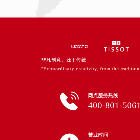
山西省运城市盐湖区河东街售后服务
山西省长治市潞州区英雄中路售后服
山西省太原市迎泽区迎泽街道解放路
天津市和平区赤峰道136号天津国际金
安徽省安庆市迎江区人民路售后服务
安徽省蚌埠市蚌山区淮河路售后服务
安徽省亳州市谯城区魏武大道售后服
非凡创意，源于传统
安徽省池州市贵池区长江路售后服务
"Extraordinary creativity, from the tradition
安徽省滁州市琅琊区南谯北路售后服
安徽省阜阳市颍州区颍州北路售后服
安徽省淮北市相山区淮海路售后服务
网点服务热线
安徽省淮南市田家庵区国庆中路售后
400-801-506
安徽省黄山市屯溪区黄山西路售后服
安徽省六安市金安区解放中路售后服
安徽省马鞍山市雨山区湖南西路售后
安徽省宿州市埇桥区人民中路售后服
营业时间