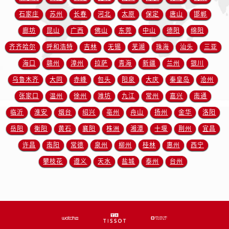
山东省临沂市兰山区解放路售后服务中心（需提前预约）
石家庄
苏州
长春
河北
太原
保定
唐山
邯郸
山东省日照市东港区烟台路售后服务中心（需提前预约）
廊坊
昆山
广西
佛山
东莞
中山
德阳
绵阳
山东省泰安市泰山区财源街道泰山大街售后服务中心（需提前预约）
山东省威海市环翠区新威海路89号振华商厦一楼名表维修售后服务中心（需提前预约）
齐齐哈尔
呼和浩特
吉林
无锡
芜湖
珠海
汕头
三亚
山东省潍坊市奎文区东风东街售后服务中心（需提前预约）
海口
赣州
漳州
拉萨
青海
新疆
兰州
银川
山东省枣庄市滕州市北辛路与善国路交叉口售后服务中心（需提前预约）
乌鲁木齐
大同
赤峰
包头
阳泉
大庆
秦皇岛
沧州
山东省淄博市张店区金晶大道售后服务中心（需提前预约）
张家口
温州
徐州
潍坊
九江
常州
嘉兴
南通
上海市黄浦区南京东路299号宏伊国际广场写字楼8层806室售后服务中心（需提前预约）
临沂
淮安
烟台
绍兴
亳州
舟山
扬州
金华
洛阳
上海市徐汇区虹桥路3号港汇中心2座37层3705室售后服务中心（需提前预约）
岳阳
衡阳
黄石
襄阳
株洲
湘潭
十堰
荆州
宜昌
浙江省杭州市上城区钱江路1366号华润大厦A座5层503-5室售后服务中心（需提前预约）
许昌
南阳
常德
泉州
柳州
桂林
惠州
西宁
浙江省湖州市吴兴区劳动路售后服务中心（需提前预约）
浙江省嘉兴市南湖区广益路705号嘉兴世界贸易中心A座13层1304室售后服务中心（需提前预约）
攀枝花
遵义
天水
盐城
泰州
台州
浙江省金华市金东区东市南街777号金华万达广场4号楼22楼2209室售后服务中心（需提前预约）
浙江省丽水市莲都区解放街售后服务中心（需提前预约）
浙江省宁波市江北区大闸南路500号来福士广场办公楼20层2009室售后服务中心（需提前预约）
浙江省衢州市柯城区上街售后服务中心（需提前预约）