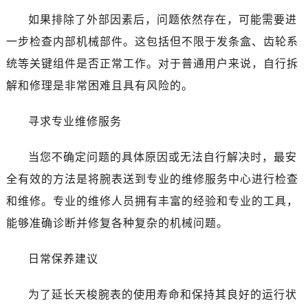
唐山市路南区新华东道100号万达广场写字楼A座10层1002室（需提前预约）
如果排除了外部因素后，问题依然存在，可能需要进
台州市椒江区东海大道1800号腾达中心东1幢20楼2002室（需提前预约）
一步检查内部机械部件。这包括但不限于发条盒、齿轮系
内蒙古自治区呼和浩特市玉泉区大学西街70号华润万象城写字楼（鄂尔多斯大厦）23层2326室（需提前预约）
甘肃省兰州市七里河区西津西路16号兰州中心写字楼21层2102室（需提前预约）
统等关键组件是否正常工作。对于普通用户来说，自行拆
重庆市解放碑渝中区民权路28号英利国际金融中心写字楼20层01室（需提前预约）
解和修理是非常困难且具有风险的。
黑龙江省大庆市萨尔图区会战大街售后服务中心（需提前预约）
黑龙江省鹤岗市向阳区红军路售后服务中心（需提前预约）
寻求专业维修服务
黑龙江省黑河市爱辉区中央街售后服务中心（需提前预约）
当您不确定问题的具体原因或无法自行解决时，最安
黑龙江省鸡西市鸡冠区红军路售后服务中心（需提前预约）
黑龙江省佳木斯市向阳区长安路售后服务中心（需提前预约）
全有效的方法是将腕表送到专业的维修服务中心进行检查
黑龙江省牡丹江市东安区太平路售后服务中心（需提前预约）
和维修。专业的维修人员拥有丰富的经验和专业的工具，
黑龙江省七台河市桃山区大同街售后服务中心（需提前预约）
能够准确诊断并修复各种复杂的机械问题。
黑龙江省齐齐哈尔市龙沙区龙华路售后服务中心（需提前预约）
黑龙江省双鸭山市尖山区新兴大街售后服务中心（需提前预约）
日常保养建议
黑龙江省绥化市北林区新华街与康庄路交叉口售后服务中心（需提前预约）
黑龙江省伊春市伊美区通河路售后服务中心（需提前预约）
为了延长天梭腕表的使用寿命和保持其良好的运行状