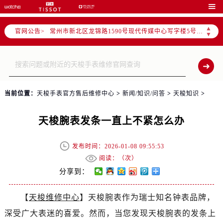
上海市黄浦区南京东路299号宏伊国际广场写字楼8层806室（需提前预约）

南京市秦淮区中山南路1号（新街口）南京中心写字楼22层C1-1室（需提前预约）
▲
官网公告>
常州市新北区龙锦路1590号现代传媒中心写字楼5号楼10层1008室（需提前预约）
▼
徐州市鼓楼区淮海东路29号苏宁广场IFC国际金融中心写字楼35层3508室（需提前预约）
扬州市邗江区国展路29号星耀天地写字楼1号楼18层1803室（需提前预约）
盐城市盐都区世纪大道5号盐城金融城写字楼1号楼16层1604室（需提前预约）
泰州市海陵区永定东路399号置地商务中心东塔写字楼（华润万象城）17层1706室（需提前预约）
当前位置：
天梭手表官方售后维修中心
>
新闻/知识/问答
>
天梭知识
>
宁波市江北区大闸南路500号来福士广场办公楼20层2009室（需提前预约）
杭州市上城区钱江路1366号华润大厦写字楼A座5层503-5室（需提前预约）
天梭腕表发条一直上不紧怎么办
金华市金东区东市南街777号金华万达广场写字楼4号楼22层2209室（需提前预约）
绍兴市越城区胜利东路379号世茂天际中心写字楼8层805室（需提前预约）
发布时间：2026-01-08 09:55:53
嘉兴市南湖区广益路705号嘉兴世界贸易中心写字楼A座13层1304室（需提前预约）
阅读：（
次）
南昌市红谷滩新区红谷中大道998号绿地双子塔（中央广场）A1座办公楼14层07室（需提前预约）
分享到：
济南市历下区经十路11111号华润中心写字楼（万象城）15层1508室（需提前预约）
【
天梭维修中心
】天梭腕表作为瑞士知名钟表品牌，
广州市天河区天河路230号万菱汇国际中心写字楼A塔7层704室（需提前预约）
深受广大表迷的喜爱。然而，当您发现天梭腕表的发条上
广州市越秀区环市东路371-375号世界贸易中心大厦南塔写字楼15层07室（需提前预约）