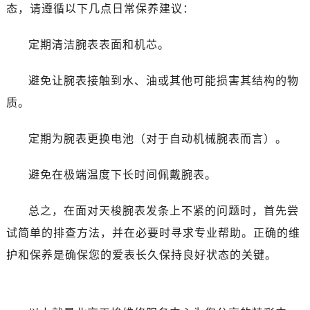
吉林省白城市洮北区明仁南街售后服务中心（需提前预约）
态，请遵循以下几点日常保养建议：
吉林省白山市浑江区浑江大街售后服务中心（需提前预约）
吉林省吉林市船营区河南街售后服务中心（需提前预约）
定期清洁腕表表面和机芯。
吉林省辽源市龙山区人民大街售后服务中心（需提前预约）
避免让腕表接触到水、油或其他可能损害其结构的物
吉林省梅河口市新华街道梅河大街售后服务中心（需提前预约）
吉林省四平市铁东区紫气大路与南九经街交汇处售后服务中心（需提前预约）
质。
吉林省松原市宁江区五环大街售后服务中心（需提前预约）
定期为腕表更换电池（对于自动机械腕表而言）。
吉林省通化市东昌区环通乡江南大街售后服务中心（需提前预约）
吉林省延边市延吉市解放路售后服务中心（需提前预约）
避免在极端温度下长时间佩戴腕表。
辽宁省鞍山市铁东区站前街售后服务中心（需提前预约）
辽宁省本溪市平山区胜利路售后服务中心（需提前预约）
总之，在面对天梭腕表发条上不紧的问题时，首先尝
辽宁省朝阳市双塔区新华路售后服务中心（需提前预约）
试简单的排查方法，并在必要时寻求专业帮助。正确的维
辽宁省丹东市振兴区七经街售后服务中心（需提前预约）
护和保养是确保您的爱表长久保持良好状态的关键。
辽宁省抚顺市新抚区东一路售后服务中心（需提前预约）
辽宁省阜新市海州区解放大街售后服务中心（需提前预约）
辽宁省葫芦岛市连山区中央路售后服务中心（需提前预约）