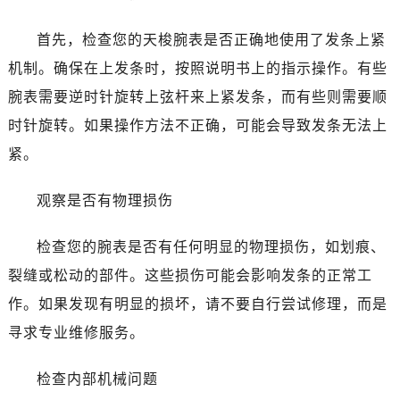
东莞市东城街道鸿福东路1号民盈国贸中心T1写字楼9层907室（需提前预约）
无锡市梁溪区人民中路139号恒隆广场写字楼1座11层1104室（需提前预约）
首先，检查您的天梭腕表是否正确地使用了发条上紧
南通市崇川区工农路57号圆融广场写字楼16层1603室（需提前预约）
机制。确保在上发条时，按照说明书上的指示操作。有些
苏州市苏州工业园区星港街199号苏州中心办公楼C座22层08室（需提前预约）
腕表需要逆时针旋转上弦杆来上紧发条，而有些则需要顺
武汉市江汉区解放大道686号世界贸易大厦38层09室（需提前预约）
时针旋转。如果操作方法不正确，可能会导致发条无法上
南宁市青秀区金湖路59号地王大厦12楼1224室（需提前预约）
紧。
合肥市蜀山区潜山路111号万象城华润大厦B座12楼03室（需提前预约）
泉州市丰泽区宝洲路729号浦西万达中心写字楼A座7楼709室（需提前预约）
观察是否有物理损伤
青岛市南区山东路6号华润大厦B座22层04室（需提前预约）
烟台市芝罘区胜利路139号万达金融中心A座907室（需提前预约）
检查您的腕表是否有任何明显的物理损伤，如划痕、
长春市朝阳区西安大路727号中银大厦A座(旺进大厦)18层09室（需提前预约）
裂缝或松动的部件。这些损伤可能会影响发条的正常工
贵阳市南明区都司高架桥路33号亨特国际金融中心14楼14D（需提前预约）
作。如果发现有明显的损坏，请不要自行尝试修理，而是
昆明市盘龙区北京路928号同德昆明广场写字楼10层06室（需提前预约）
石家庄市长安区中山东路39号勒泰中心写字楼B座13层07室（需提前预约）
寻求专业维修服务。
西安市碑林区南关正街88号华侨城长安国际中心E座6楼10室（需提前预约）
检查内部机械问题
海口市龙华区金贸东路5号海口华润大厦B座17层1707室（需提前预约）