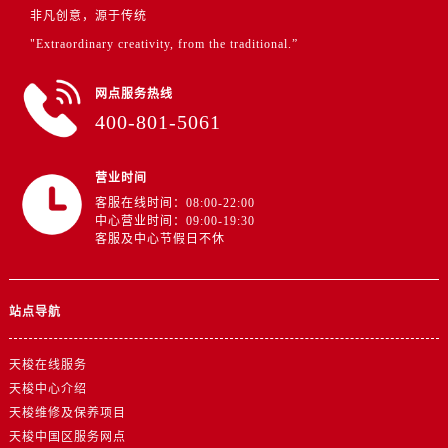
浙江省绍兴市越城区胜利东路379号世茂天际中心写字楼8层805室售后服务中心（需提前预约）
非凡创意，源于传统
浙江省舟山市定海区解放东路售后服务中心（需提前预约）
"Extraordinary creativity, from the traditional.”
澳门特别行政区大堂区议事亭前地（新马路）售后服务中心（需提前预约）
澳门特别行政区风顺堂区南湾大马路售后服务中心（需提前预约）
网点服务热线
400-801-5061
澳门特别行政区花地玛堂区关闸广场售后服务中心（需提前预约）
澳门特别行政区花王堂区大三巴商圈售后服务中心（需提前预约）
澳门特别行政区嘉模堂区官也街售后服务中心（需提前预约）
营业时间
客服在线时间：08:00-22:00
澳门省路氹城市金光大道售后服务中心（需提前预约）
中心营业时间：09:00-19:30
澳门特别行政区望德堂区塔石广场售后服务中心（需提前预约）
客服及中心节假日不休
福建省福州市鼓楼区五四路128-1号恒力城写字楼15层03室售后服务中心（需提前预约）
福建省厦门市思明区湖滨东路95号万象城华润大厦B座11层1104室售后服务中心（需提前预约）
站点导航
广东省潮州市潮安区新风路与潮汕路交汇处售后服务中心（需提前预约）
广东省广州市天河区天河路230号万菱汇国际中心A塔7层704室售后服务中心（需提前预约）
天梭在线服务
广东省广州市越秀区环市东路371-375号世界贸易中心大厦南塔15层1507室售后服务中心（需提前预约）
天梭中心介绍
广东省河源市源城区越王大道售后服务中心（需提前预约）
天梭维修及保养项目
广东省惠州市惠城区江北文昌一路7号华贸大厦1座30层3005室售后服务中心（需提前预约）
天梭中国区服务网点