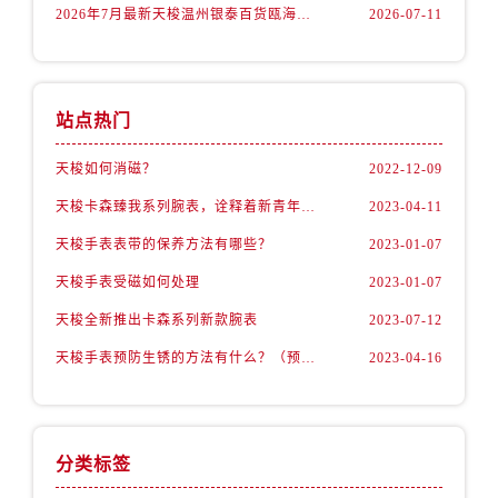
福建省龙岩市新罗区九一南路售后服务中心（需提前预约）
2026年7月最新天梭温州银泰百货瓯海店维修保养服务电话
2026-07-11
福建省南平市建阳区人民西路售后服务中心（需提前预约）
福建省宁德市蕉城区天湖东路售后服务中心（需提前预约）
福建省莆田市城厢区霞林街道荔华东大道售后服务中心（需提前预约）
站点热门
福建省三明市三元区东乾二路售后服务中心（需提前预约）
福建省漳州市龙文区步港路售后服务中心（需提前预约）
天梭如何消磁？
2022-12-09
江苏省常州市新北区龙锦路1590号现代传媒中心5号楼10层1008室售后服务中心（需提前预约）
天梭卡森臻我系列腕表，诠释着新青年的生活态度
2023-04-11
江苏省淮安市清江浦区淮海北路售后服务中心（需提前预约）
天梭手表表带的保养方法有哪些？
2023-01-07
江苏省连云港市海州区通灌北路售后服务中心（需提前预约）
天梭手表受磁如何处理
2023-01-07
江苏省南京市秦淮区中山南路1号南京中心22层22-C1-C3室售后服务中心（需提前预约）
江苏省宿迁市宿城区西湖路售后服务中心（需提前预约）
天梭全新推出卡森系列新款腕表
2023-07-12
江苏省泰州市海陵区永定东路399号置地商务中心东塔（华润万象城）17层1706室售后服务中心（需提前预约）
天梭手表预防生锈的方法有什么？（预防方法）
2023-04-16
江苏省徐州市鼓楼区淮海东路29号苏宁广场IFC国际金融中心35层3508室售后服务中心（需提前预约）
江苏省盐城市盐都区世纪大道5号盐城金融城写字楼1号楼16层1604室售后服务中心（需提前预约）
江苏省扬州市邗江区国展路29号星耀天地写字楼1号楼18层1803室售后服务中心（需提前预约）
分类标签
江苏省镇江市京口区中山东路售后服务中心（需提前预约）