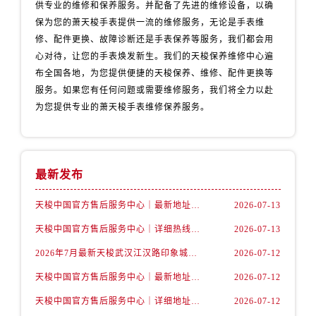
天津市和平区赤峰道136号天津国际金融中心26层2603室售后服务中心（需提前预约）
供专业的维修和保养服务。并配备了先进的维修设备，以确
保为您的萧天梭手表提供一流的维修服务，无论是手表维
安徽省安庆市迎江区人民路售后服务中心（需提前预约）
修、配件更换、故障诊断还是手表保养等服务，我们都会用
安徽省蚌埠市蚌山区淮河路售后服务中心（需提前预约）
心对待，让您的手表焕发新生。我们的天梭保养维修中心遍
安徽省亳州市谯城区魏武大道售后服务中心（需提前预约）
布全国各地，为您提供便捷的天梭保养、维修、配件更换等
安徽省池州市贵池区长江路售后服务中心（需提前预约）
服务。如果您有任何问题或需要维修服务，我们将全力以赴
安徽省滁州市琅琊区南谯北路售后服务中心（需提前预约）
为您提供专业的萧天梭手表维修保养服务。
安徽省阜阳市颍州区颍州北路售后服务中心（需提前预约）
安徽省淮北市相山区淮海路售后服务中心（需提前预约）
安徽省淮南市田家庵区国庆中路售后服务中心（需提前预约）
最新发布
安徽省黄山市屯溪区黄山西路售后服务中心（需提前预约）
安徽省六安市金安区解放中路售后服务中心（需提前预约）
天梭中国官方售后服务中心｜最新地址与24小时服务电话权威信息通告（2026年7月最新）
2026-07-13
安徽省马鞍山市雨山区湖南西路售后服务中心（需提前预约）
天梭中国官方售后服务中心｜详细热线电话及全部网点地址权威信息通知（2026年7月最新）
2026-07-13
安徽省宿州市埇桥区人民中路售后服务中心（需提前预约）
2026年7月最新天梭武汉江汉路印象城维修保养服务电话
2026-07-12
安徽省铜陵市铜官区石城大道售后服务中心（需提前预约）
天梭中国官方售后服务中心｜最新地址及官方客服热线权威信息通告（2026年7月最新）
2026-07-12
安徽省芜湖市镜湖区中山路步行街售后服务中心（需提前预约）
安徽省宣城市宣州区叠嶂西路售后服务中心（需提前预约）
天梭中国官方售后服务中心｜详细地址与售后热线权威信息通知（2026年7月最新）
2026-07-12