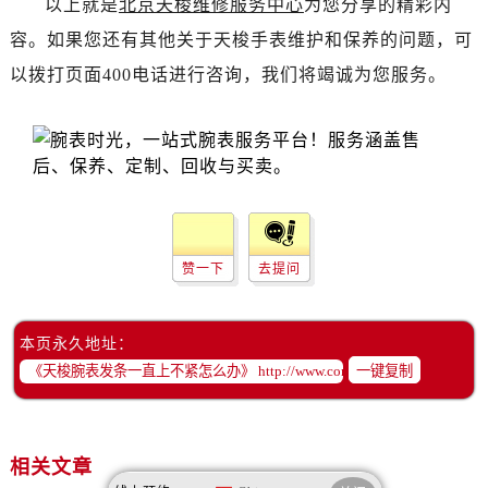
以上就是
北京天梭维修服务中心
为您分享的精彩内
辽宁省锦州市古塔区中央大街售后服务中心（需提前预约）
辽宁省辽阳市白塔区新运大街售后服务中心（需提前预约）
容。如果您还有其他关于天梭手表维护和保养的问题，可
辽宁省盘锦市兴隆台区石油大街售后服务中心（需提前预约）
以拨打页面400电话进行咨询，我们将竭诚为您服务。
辽宁省铁岭市银州区南马路售后服务中心（需提前预约）
辽宁省营口市站前区市府路与渤海大街交叉口售后服务中心（需提前预约）
辽宁省沈阳市沈河区中街路137号亨得利名表维修授权店1楼售后服务中心（需提前预约）
辽宁省沈阳市沈河区中街路83号亨得利名表维修授权店1楼售后服务中心（需提前预约）
北京市朝阳区建国门外大街甲6号华熙国际中心D座11层1102室售后服务中心（需提前预约）
北京市东城区东长安街1号王府井东方广场W3座6层602室售后服务中心（需提前预约）
赞一下
去提问
河北省保定市竞秀区朝阳北大街北国先天下售后服务中心（需提前预约）
内蒙古自治区阿拉善盟市左旗土尔扈特大街售后服务中心（需提前预约）
内蒙古自治区巴彦淖尔市临河区新华街售后服务中心（需提前预约）
本页永久地址：
一键复制
内蒙古自治区包头市青山区幸福路甲3号王府井百货名表维修售后服务中心（需提前预约）
内蒙古自治区赤峰市红山区哈达街售后服务中心（需提前预约）
内蒙古自治区鄂尔多斯市东胜区伊金霍洛街售后服务中心（需提前预约）
相关文章
内蒙古自治区呼伦贝尔市海拉尔区中央街售后服务中心（需提前预约）