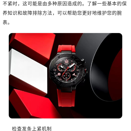
深圳市罗湖区深南东路5001号华润大厦写字楼17层1701室（需提前预约）
不紧时，这可能是由多种原因造成的。了解一些基本的保
惠州市惠城区江北文昌一路7号华贸大厦写字楼1座30层05室（需提前预约）
养知识和故障排除方法，可以帮助您更好地维护您的腕
厦门市思明区湖滨东路95号华润大厦写字楼B座11层1104室（需提前预约）
表。
福州市鼓楼区五四路128-1号恒力城写字楼15层03室（需提前预约）
成都市锦江区人民东路6号SAC东原中心写字楼24层2406B室（需提前预约）
重庆市江北区观音桥步行街2号融恒时代广场写字楼9层902室（需提前预约）
长沙市芙蓉区定王台街道建湘路393号世茂环球金融中心写字楼（芙蓉广场）10层13室（需提前预约）
郑州市二七区铭功路10号华润大厦写字楼29层2905室（需提前预约）
太原市迎泽区解放路15号亨得利名表服务中心（品牌授权店）3层整层（需提前预约）
沈阳市沈河区中街路137号亨得利名表服务中心（品牌授权店）1层整层（需提前预约）
沈阳市沈河区中街路83号亨得利名表服务中心（品牌授权店）1层整层（需提前预约）
乌鲁木齐市天山区红山路26号时代广场（CCMALL）C座17层17-B（需提前预约）
温州市鹿城区锦绣路1067号置信广场10层1015室（需提前预约）
哈尔滨市道里区友谊西路600号富力中心T2座写字楼29层03室（需提前预约）
大连市中山区人民路15号国际金融大厦7层G室（需提前预约）
佛山市禅城区季华五路57号万科金融中心C座12层1205室（需提前预约）
检查发条上紧机制