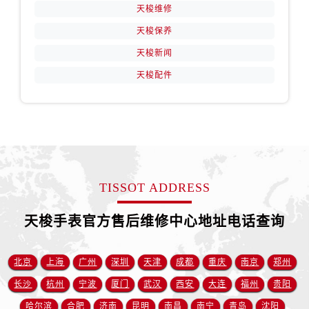
江西省抚州市临川区赣东大道售后服务中心（需提前预约）
天梭维修
江西省赣州市章贡区文清路售后服务中心（需提前预约）
天梭保养
江西省吉安市吉州区井冈山大道售后服务中心（需提前预约）
天梭新闻
江西省景德镇市珠山区珠山中路售后服务中心（需提前预约）
天梭配件
江西省九江市浔阳区浔阳路售后服务中心（需提前预约）
江西省南昌市红谷滩新区红谷中大道998号绿地双子塔（中央广场）A1座办公楼14层1407室售后服务中心（需提前预约）
江西省萍乡市安源区萍安北大道与康庄路交叉口售后服务中心（需提前预约）
江西省上饶市信州区滨江西路售后服务中心（需提前预约）
江西省新余市渝水区北湖西路售后服务中心（需提前预约）
江西省宜春市袁州区中山中路售后服务中心（需提前预约）
TISSOT ADDRESS
江西省鹰潭市月湖区胜利东路售后服务中心（需提前预约）
山东省德州市德城区东风中路售后服务中心（需提前预约）
天梭手表官方售后维修中心地址电话查询
山东省东营市东营区济南路售后服务中心（需提前预约）
山东省济南市历下区经十路11111号华润中心写字楼（万象城）15层1508室售后服务中心（需提前预约）
北京
上海
广州
深圳
天津
成都
重庆
南京
郑州
山东省济宁市任城区太白楼路售后服务中心（需提前预约）
长沙
杭州
宁波
厦门
武汉
西安
大连
福州
贵阳
山东省莱芜市文化南路8号银座商城名表维修一楼名表维修售后服务中心（需提前预约）
哈尔滨
合肥
济南
昆明
南昌
南宁
青岛
沈阳