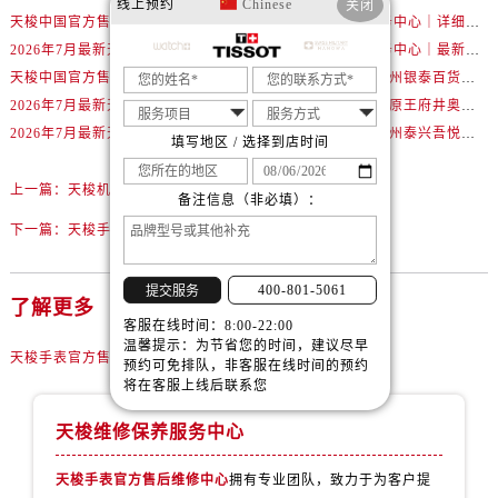
线上预约
Chinese
关闭
内蒙古自治区通辽市科尔沁区明仁大街售后服务中心（需提前预约）
天梭中国官方售后服务中心｜最新地址与24小时服务电话权威信息通告（2026年7月最新）
天梭中国官方售后服务中心｜详细热线电话及全部网点地址权威信息通知（2026年7月最新）
内蒙古自治区乌海市海勃湾区人民南路售后服务中心（需提前预约）
2026年7月最新天梭武汉江汉路印象城维修保养服务电话
天梭中国官方售后服务中心｜最新地址及官方客服热线权威信息通告（2026年7月最新）
内蒙古自治区乌兰察布市集宁区恩和大街售后服务中心（需提前预约）
天梭中国官方售后服务中心｜详细地址与售后热线权威信息通知（2026年7月最新）
2026年7月最新天梭温州银泰百货瓯海店维修保养服务电话
内蒙古自治区锡林郭勒盟市锡林浩特市光明街与额尔敦路交叉口售后服务中心（需提前预约）
2026年7月最新天梭北京王府井银泰in88维修保养服务电话
2026年7月最新天梭太原王府井奥莱·晋阳里维修保养服务电话
内蒙古自治区兴安盟市乌兰浩特市兴安大街售后服务中心（需提前预约）
2026年7月最新天梭南宁兴宁吾悦广场维修保养服务电话
2026年7月最新天梭泰州泰兴吾悦广场维修保养服务电话
填写地区 / 选择到店时间
山西省大同市平城区迎宾街售后服务中心（需提前预约）
上一篇：
天梭机芯受损处理办法深度解析
山西省晋城市城区黄华街售后服务中心（需提前预约）
备注信息（非必填）：
山西省晋中市榆次区顺城街售后服务中心（需提前预约）
下一篇：
天梭手表进水了解决方法是什么
山西省临汾市尧都区解放路售后服务中心（需提前预约）
山西省吕梁市离石区永宁中路与建设街交叉口售后服务中心（需提前预约）
400-801-5061
提交服务
了解更多
山西省朔州市朔城区怡西路与鄯阳西街交汇处售后服务中心（需提前预约）
客服在线时间：8:00-22:00
温馨提示：为节省您的时间，建议尽早
山西省忻州市忻府区和平东街与七一南路交叉口售后服务中心（需提前预约）
天梭手表官方售后维修中心
预约可免排队，非客服在线时间的预约
山西省阳泉市郊区平阳东街与新城大道交叉口售后服务中心（需提前预约）
将在客服上线后联系您
山西省运城市盐湖区河东街售后服务中心（需提前预约）
天梭维修保养服务中心
山西省长治市潞州区英雄中路售后服务中心（需提前预约）
山西省太原市迎泽区迎泽街道解放路15号亨得利名表维修授权店3楼售后服务中心（需提前预约）
天梭手表官方售后维修中心
拥有专业团队，致力于为客户提