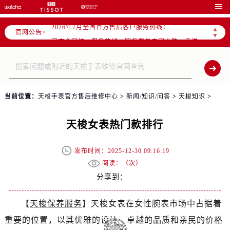

2026年7月中国区售后服务网络优化升级公告
2026年7月全国官方售后客户服务热线：
▲
官网公告>
▼
官方全国统一服务热线，服务覆盖中国大陆、香港、澳门、台湾全部区域（非大陆需加拨“+86”）
2026年7月售后服务中心最新网点地址：
北京市东城区东长安街1号东方广场写字楼W3座6层602室（需提前预约）
北京市朝阳区建国门外大街甲6号华熙国际中心写字楼D座11层1102室（需提前预约）
当前位置：
天梭手表官方售后维修中心
>
新闻/知识/问答
>
天梭知识
>
天津市和平区赤峰道136号天津国际金融中心写字楼26层2603室（需提前预约）
上海市徐汇区虹桥路3号港汇中心写字楼2座37层3705室（需提前预约）
天梭女表热门款排行
上海市黄浦区南京东路299号宏伊国际广场写字楼8层806室（需提前预约）
南京市秦淮区中山南路1号（新街口）南京中心写字楼22层C1-1室（需提前预约）
发布时间：2025-12-30 09:16:19
常州市新北区龙锦路1590号现代传媒中心写字楼5号楼10层1008室（需提前预约）
阅读：（
次）
徐州市鼓楼区淮海东路29号苏宁广场IFC国际金融中心写字楼35层3508室（需提前预约）
分享到：
扬州市邗江区国展路29号星耀天地写字楼1号楼18层1803室（需提前预约）
盐城市盐都区世纪大道5号盐城金融城写字楼1号楼16层1604室（需提前预约）
【
天梭保养服务
】天梭女表在女性腕表市场中占据着
泰州市海陵区永定东路399号置地商务中心东塔写字楼（华润万象城）17层1706室（需提前预约）
重要的位置，以其优雅的设计、卓越的品质和亲民的价格
宁波市江北区大闸南路500号来福士广场办公楼20层2009室（需提前预约）