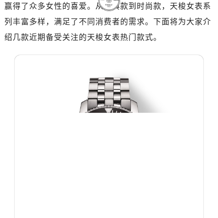
赢得了众多女性的喜爱。从经典款到时尚款，天梭女表系
杭州市上城区钱江路1366号华润大厦写字楼A座5层503-5室（需提前预约）
列丰富多样，满足了不同消费者的需求。下面将为大家介
金华市金东区东市南街777号金华万达广场写字楼4号楼22层2209室（需提前预约）
绍几款近期备受关注的天梭女表热门款式。
绍兴市越城区胜利东路379号世茂天际中心写字楼8层805室（需提前预约）
嘉兴市南湖区广益路705号嘉兴世界贸易中心写字楼A座13层1304室（需提前预约）
南昌市红谷滩新区红谷中大道998号绿地双子塔（中央广场）A1座办公楼14层07室（需提前预约）
济南市历下区经十路11111号华润中心写字楼（万象城）15层1508室（需提前预约）
广州市天河区天河路230号万菱汇国际中心写字楼A塔7层704室（需提前预约）
广州市越秀区环市东路371-375号世界贸易中心大厦南塔写字楼15层07室（需提前预约）
深圳市罗湖区深南东路5001号华润大厦写字楼17层1701室（需提前预约）
惠州市惠城区江北文昌一路7号华贸大厦写字楼1座30层05室（需提前预约）
厦门市思明区湖滨东路95号华润大厦写字楼B座11层1104室（需提前预约）
福州市鼓楼区五四路128-1号恒力城写字楼15层03室（需提前预约）
成都市锦江区人民东路6号SAC东原中心写字楼24层2406B室（需提前预约）
重庆市江北区观音桥步行街2号融恒时代广场写字楼9层902室（需提前预约）
长沙市芙蓉区定王台街道建湘路393号世茂环球金融中心写字楼（芙蓉广场）10层13室（需提前预约）
郑州市二七区铭功路10号华润大厦写字楼29层2905室（需提前预约）