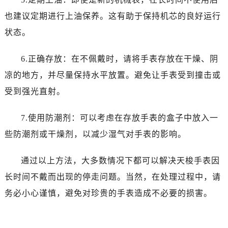
烟台市芝罘区胜利路139号万达金融中心A座907室（需提前预约）
也建议定期进行上油保养。这有助于保持机芯的良好运行
长春市朝阳区西安大路727号中银大厦A座(旺进大厦)18层09室（需提前预约）
状态。
贵阳市南明区都司高架桥路33号亨特国际金融中心14楼14D（需提前预约）
昆明市盘龙区北京路928号同德昆明广场写字楼10层06室（需提前预约）
6.正确存放：在不佩戴时，请将手表存放在干燥、阴
石家庄市长安区中山东路39号勒泰中心写字楼B座13层07室（需提前预约）
凉的地方，并尽量保持水平放置。避免让手表受到撞击或
西安市碑林区南关正街88号华侨城长安国际中心E座6楼10室（需提前预约）
海口市龙华区金贸东路5号海口华润大厦B座17层1707室（需提前预约）
受到强光直射。
唐山市路南区新华东道100号万达广场写字楼A座10层1002室（需提前预约）
7.使用防潮剂：可以考虑在存放手表的盒子中放入一
台州市椒江区东海大道1800号腾达中心东1幢20楼2002室（需提前预约）
内蒙古自治区呼和浩特市玉泉区大学西街70号华润万象城写字楼（鄂尔多斯大厦）23层2326室（需提前预约）
些防潮剂或干燥剂，以减少湿气对手表的影响。
甘肃省兰州市七里河区西津西路16号兰州中心写字楼21层2102室（需提前预约）
通过以上方法，大多数情况下都可以解决天梭手表因
重庆市解放碑渝中区民权路28号英利国际金融中心写字楼20层01室（需提前预约）
黑龙江省大庆市萨尔图区会战大街售后服务中心（需提前预约）
长时间不戴而出现的停走问题。当然，在处理过程中，请
黑龙江省鹤岗市向阳区红军路售后服务中心（需提前预约）
务必小心谨慎，避免对珍贵的手表造成不必要的损害。
黑龙江省黑河市爱辉区中央街售后服务中心（需提前预约）
黑龙江省鸡西市鸡冠区红军路售后服务中心（需提前预约）