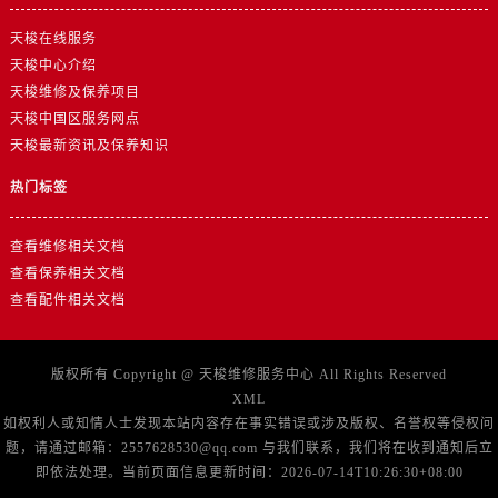
浙江省杭州市上城区钱江路1366号华润大厦A座5层503-5室售后服务中心（需提前预约）
天梭在线服务
浙江省湖州市吴兴区劳动路售后服务中心（需提前预约）
天梭中心介绍
浙江省嘉兴市南湖区广益路705号嘉兴世界贸易中心A座13层1304室售后服务中心（需提前预约）
天梭维修及保养项目
浙江省金华市金东区东市南街777号金华万达广场4号楼22楼2209室售后服务中心（需提前预约）
天梭中国区服务网点
浙江省丽水市莲都区解放街售后服务中心（需提前预约）
天梭最新资讯及保养知识
浙江省宁波市江北区大闸南路500号来福士广场办公楼20层2009室售后服务中心（需提前预约）
热门标签
浙江省衢州市柯城区上街售后服务中心（需提前预约）
浙江省绍兴市越城区胜利东路379号世茂天际中心写字楼8层805室售后服务中心（需提前预约）
查看维修相关文档
浙江省舟山市定海区解放东路售后服务中心（需提前预约）
查看保养相关文档
澳门特别行政区大堂区议事亭前地（新马路）售后服务中心（需提前预约）
查看配件相关文档
澳门特别行政区风顺堂区南湾大马路售后服务中心（需提前预约）
澳门特别行政区花地玛堂区关闸广场售后服务中心（需提前预约）
版权所有 Copyright @
天梭维修服务中心
All Rights Reserved
澳门特别行政区花王堂区大三巴商圈售后服务中心（需提前预约）
XML
澳门特别行政区嘉模堂区官也街售后服务中心（需提前预约）
如权利人或知情人士发现本站内容存在事实错误或涉及版权、名誉权等侵权问
澳门省路氹城市金光大道售后服务中心（需提前预约）
题，请通过邮箱：2557628530@qq.com 与我们联系，我们将在收到通知后立
即依法处理。当前页面信息更新时间：2026-07-14T10:26:30+08:00
澳门特别行政区望德堂区塔石广场售后服务中心（需提前预约）