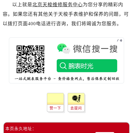
黑龙江省佳木斯市向阳区长安路售后服务中心（需提前预约）
以上就是
北京天梭维修服务中心
为您分享的精彩内
黑龙江省牡丹江市东安区太平路售后服务中心（需提前预约）
容。如果您还有其他关于天梭手表维护和保养的问题，可
黑龙江省七台河市桃山区大同街售后服务中心（需提前预约）
以拨打页面400电话进行咨询，我们将竭诚为您服务。
黑龙江省齐齐哈尔市龙沙区龙华路售后服务中心（需提前预约）
黑龙江省双鸭山市尖山区新兴大街售后服务中心（需提前预约）
黑龙江省绥化市北林区新华街与康庄路交叉口售后服务中心（需提前预约）
黑龙江省伊春市伊美区通河路售后服务中心（需提前预约）
吉林省白城市洮北区明仁南街售后服务中心（需提前预约）
吉林省白山市浑江区浑江大街售后服务中心（需提前预约）
吉林省吉林市船营区河南街售后服务中心（需提前预约）
吉林省辽源市龙山区人民大街售后服务中心（需提前预约）
吉林省梅河口市新华街道梅河大街售后服务中心（需提前预约）
吉林省四平市铁东区紫气大路与南九经街交汇处售后服务中心（需提前预约）
赞一下
去提问
吉林省松原市宁江区五环大街售后服务中心（需提前预约）
吉林省通化市东昌区环通乡江南大街售后服务中心（需提前预约）
吉林省延边市延吉市解放路售后服务中心（需提前预约）
本页永久地址：