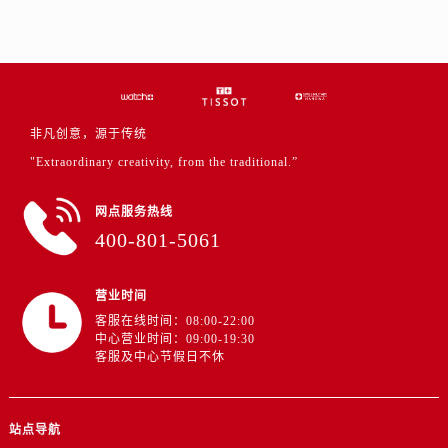
江西省宜春市袁州区中山中路售后服务中心（需提前预约）
江西省鹰潭市月湖区胜利东路售后服务中心（需提前预约）
山东省德州市德城区东风中路售后服务中心（需提前预约）
山东省东营市东营区济南路售后服务中心（需提前预约）
山东省济南市历下区经十路11111号华润中心写字楼（万象城）15层1508室售后服务中心（需提前预约）
非凡创意，源于传统
山东省济宁市任城区太白楼路售后服务中心（需提前预约）
"Extraordinary creativity, from the traditional.”
山东省莱芜市文化南路8号银座商城名表维修一楼名表维修售后服务中心（需提前预约）
山东省临沂市兰山区解放路售后服务中心（需提前预约）
网点服务热线
山东省日照市东港区烟台路售后服务中心（需提前预约）
400-801-5061
山东省泰安市泰山区财源街道泰山大街售后服务中心（需提前预约）
山东省威海市环翠区新威海路89号振华商厦一楼名表维修售后服务中心（需提前预约）
营业时间
山东省潍坊市奎文区东风东街售后服务中心（需提前预约）
客服在线时间：08:00-22:00
中心营业时间：09:00-19:30
山东省枣庄市滕州市北辛路与善国路交叉口售后服务中心（需提前预约）
客服及中心节假日不休
山东省淄博市张店区金晶大道售后服务中心（需提前预约）
上海市黄浦区南京东路299号宏伊国际广场写字楼8层806室售后服务中心（需提前预约）
上海市徐汇区虹桥路3号港汇中心2座37层3705室售后服务中心（需提前预约）
站点导航