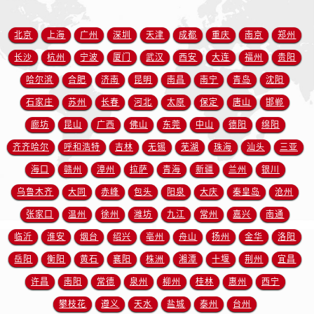
江苏省南京市秦淮区中山南路1号南京中心22层22-C1-C3室售后服务中心（需提前预约）
江苏省宿迁市宿城区西湖路售后服务中心（需提前预约）
北京
上海
广州
深圳
天津
成都
重庆
南京
郑州
江苏省泰州市海陵区永定东路399号置地商务中心东塔（华润万象城）17层1706室售后服务中心（需提前预约）
长沙
杭州
宁波
厦门
武汉
西安
大连
福州
贵阳
江苏省徐州市鼓楼区淮海东路29号苏宁广场IFC国际金融中心35层3508室售后服务中心（需提前预约）
哈尔滨
合肥
济南
昆明
南昌
南宁
青岛
沈阳
江苏省盐城市盐都区世纪大道5号盐城金融城写字楼1号楼16层1604室售后服务中心（需提前预约）
石家庄
苏州
长春
河北
太原
保定
唐山
邯郸
江苏省扬州市邗江区国展路29号星耀天地写字楼1号楼18层1803室售后服务中心（需提前预约）
江苏省镇江市京口区中山东路售后服务中心（需提前预约）
廊坊
昆山
广西
佛山
东莞
中山
德阳
绵阳
江西省抚州市临川区赣东大道售后服务中心（需提前预约）
齐齐哈尔
呼和浩特
吉林
无锡
芜湖
珠海
汕头
三亚
江西省赣州市章贡区文清路售后服务中心（需提前预约）
海口
赣州
漳州
拉萨
青海
新疆
兰州
银川
江西省吉安市吉州区井冈山大道售后服务中心（需提前预约）
乌鲁木齐
大同
赤峰
包头
阳泉
大庆
秦皇岛
沧州
江西省景德镇市珠山区珠山中路售后服务中心（需提前预约）
张家口
温州
徐州
潍坊
九江
常州
嘉兴
南通
江西省九江市浔阳区浔阳路售后服务中心（需提前预约）
临沂
淮安
烟台
绍兴
亳州
舟山
扬州
金华
洛阳
江西省南昌市红谷滩新区红谷中大道998号绿地双子塔（中央广场）A1座办公楼14层1407室售后服务中心（需提前预约）
岳阳
衡阳
黄石
襄阳
株洲
湘潭
十堰
荆州
宜昌
江西省萍乡市安源区萍安北大道与康庄路交叉口售后服务中心（需提前预约）
江西省上饶市信州区滨江西路售后服务中心（需提前预约）
许昌
南阳
常德
泉州
柳州
桂林
惠州
西宁
江西省新余市渝水区北湖西路售后服务中心（需提前预约）
攀枝花
遵义
天水
盐城
泰州
台州