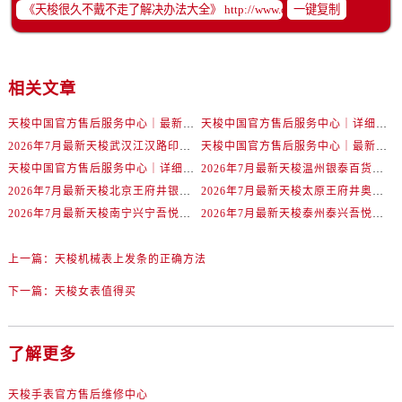
辽宁省鞍山市铁东区站前街售后服务中心（需提前预约）
一键复制
辽宁省本溪市平山区胜利路售后服务中心（需提前预约）
辽宁省朝阳市双塔区新华路售后服务中心（需提前预约）
辽宁省丹东市振兴区七经街售后服务中心（需提前预约）
相关文章
辽宁省抚顺市新抚区东一路售后服务中心（需提前预约）
天梭中国官方售后服务中心｜最新地址与24小时服务电话权威信息通告（2026年7月最新）
天梭中国官方售后服务中心｜详细热线电话及全部网点地址权威信息通知（2026年7月最新）
辽宁省阜新市海州区解放大街售后服务中心（需提前预约）
2026年7月最新天梭武汉江汉路印象城维修保养服务电话
天梭中国官方售后服务中心｜最新地址及官方客服热线权威信息通告（2026年7月最新）
辽宁省葫芦岛市连山区中央路售后服务中心（需提前预约）
天梭中国官方售后服务中心｜详细地址与售后热线权威信息通知（2026年7月最新）
2026年7月最新天梭温州银泰百货瓯海店维修保养服务电话
辽宁省锦州市古塔区中央大街售后服务中心（需提前预约）
2026年7月最新天梭北京王府井银泰in88维修保养服务电话
2026年7月最新天梭太原王府井奥莱·晋阳里维修保养服务电话
辽宁省辽阳市白塔区新运大街售后服务中心（需提前预约）
2026年7月最新天梭南宁兴宁吾悦广场维修保养服务电话
2026年7月最新天梭泰州泰兴吾悦广场维修保养服务电话
辽宁省盘锦市兴隆台区石油大街售后服务中心（需提前预约）
辽宁省铁岭市银州区南马路售后服务中心（需提前预约）
上一篇：
天梭机械表上发条的正确方法
辽宁省营口市站前区市府路与渤海大街交叉口售后服务中心（需提前预约）
下一篇：
天梭女表值得买
辽宁省沈阳市沈河区中街路137号亨得利名表维修授权店1楼售后服务中心（需提前预约）
辽宁省沈阳市沈河区中街路83号亨得利名表维修授权店1楼售后服务中心（需提前预约）
了解更多
北京市朝阳区建国门外大街甲6号华熙国际中心D座11层1102室售后服务中心（需提前预约）
北京市东城区东长安街1号王府井东方广场W3座6层602室售后服务中心（需提前预约）
天梭手表官方售后维修中心