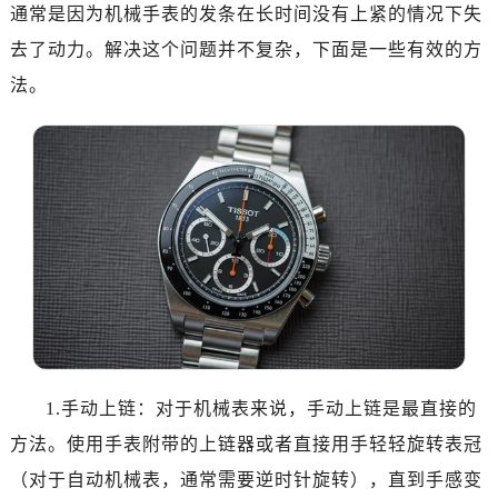
金华市金东区东市南街777号金华万达广场写字楼4号楼22层2209室（需提前预约）
通常是因为机械手表的发条在长时间没有上紧的情况下失
绍兴市越城区胜利东路379号世茂天际中心写字楼8层805室（需提前预约）
去了动力。解决这个问题并不复杂，下面是一些有效的方
嘉兴市南湖区广益路705号嘉兴世界贸易中心写字楼A座13层1304室（需提前预约）
法。
南昌市红谷滩新区红谷中大道998号绿地双子塔（中央广场）A1座办公楼14层07室（需提前预约）
济南市历下区经十路11111号华润中心写字楼（万象城）15层1508室（需提前预约）
广州市天河区天河路230号万菱汇国际中心写字楼A塔7层704室（需提前预约）
广州市越秀区环市东路371-375号世界贸易中心大厦南塔写字楼15层07室（需提前预约）
深圳市罗湖区深南东路5001号华润大厦写字楼17层1701室（需提前预约）
惠州市惠城区江北文昌一路7号华贸大厦写字楼1座30层05室（需提前预约）
厦门市思明区湖滨东路95号华润大厦写字楼B座11层1104室（需提前预约）
福州市鼓楼区五四路128-1号恒力城写字楼15层03室（需提前预约）
成都市锦江区人民东路6号SAC东原中心写字楼24层2406B室（需提前预约）
重庆市江北区观音桥步行街2号融恒时代广场写字楼9层902室（需提前预约）
1.手动上链：对于机械表来说，手动上链是最直接的
长沙市芙蓉区定王台街道建湘路393号世茂环球金融中心写字楼（芙蓉广场）10层13室（需提前预约）
方法。使用手表附带的上链器或者直接用手轻轻旋转表冠
郑州市二七区铭功路10号华润大厦写字楼29层2905室（需提前预约）
太原市迎泽区解放路15号亨得利名表服务中心（品牌授权店）3层整层（需提前预约）
（对于自动机械表，通常需要逆时针旋转），直到手感变