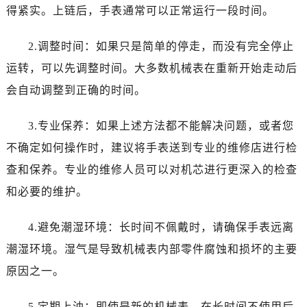
沈阳市沈河区中街路137号亨得利名表服务中心（品牌授权店）1层整层（需提前预约）
得紧实。上链后，手表通常可以正常运行一段时间。
沈阳市沈河区中街路83号亨得利名表服务中心（品牌授权店）1层整层（需提前预约）
乌鲁木齐市天山区红山路26号时代广场（CCMALL）C座17层17-B（需提前预约）
2.调整时间：如果只是简单的停走，而没有完全停止
温州市鹿城区锦绣路1067号置信广场10层1015室（需提前预约）
运转，可以先调整时间。大多数机械表在重新开始走动后
哈尔滨市道里区友谊西路600号富力中心T2座写字楼29层03室（需提前预约）
会自动调整到正确的时间。
大连市中山区人民路15号国际金融大厦7层G室（需提前预约）
佛山市禅城区季华五路57号万科金融中心C座12层1205室（需提前预约）
3.专业保养：如果上述方法都不能解决问题，或者您
东莞市东城街道鸿福东路1号民盈国贸中心T1写字楼9层907室（需提前预约）
不确定如何操作时，建议将手表送到专业的维修店进行检
无锡市梁溪区人民中路139号恒隆广场写字楼1座11层1104室（需提前预约）
查和保养。专业的维修人员可以对机芯进行更深入的检查
南通市崇川区工农路57号圆融广场写字楼16层1603室（需提前预约）
和必要的维护。
苏州市苏州工业园区星港街199号苏州中心办公楼C座22层08室（需提前预约）
武汉市江汉区解放大道686号世界贸易大厦38层09室（需提前预约）
4.避免潮湿环境：长时间不佩戴时，请确保手表远离
南宁市青秀区金湖路59号地王大厦12楼1224室（需提前预约）
潮湿环境。湿气是导致机械表内部零件腐蚀和损坏的主要
合肥市蜀山区潜山路111号万象城华润大厦B座12楼03室（需提前预约）
原因之一。
泉州市丰泽区宝洲路729号浦西万达中心写字楼A座7楼709室（需提前预约）
青岛市南区山东路6号华润大厦B座22层04室（需提前预约）
5.定期上油：即使是新的机械表，在长时间不使用后