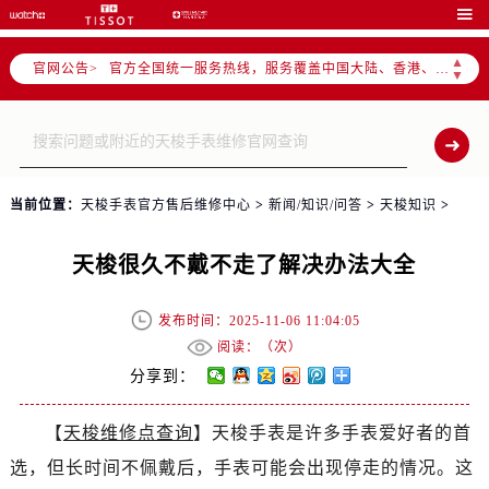
2026年7月全国官方售后客户服务热线：

官方全国统一服务热线，服务覆盖中国大陆、香港、澳门、台湾全部区域（非大陆需加拨“+86”）
▲
官网公告>
2026年7月售后服务中心最新网点地址：
▼
北京市东城区东长安街1号东方广场写字楼W3座6层602室（需提前预约）
北京市朝阳区建国门外大街甲6号华熙国际中心写字楼D座11层1102室（需提前预约）
天津市和平区赤峰道136号天津国际金融中心写字楼26层2603室（需提前预约）
上海市徐汇区虹桥路3号港汇中心写字楼2座37层3705室（需提前预约）
当前位置：
天梭手表官方售后维修中心
>
新闻/知识/问答
>
天梭知识
>
上海市黄浦区南京东路299号宏伊国际广场写字楼8层806室（需提前预约）
南京市秦淮区中山南路1号（新街口）南京中心写字楼22层C1-1室（需提前预约）
天梭很久不戴不走了解决办法大全
常州市新北区龙锦路1590号现代传媒中心写字楼5号楼10层1008室（需提前预约）
徐州市鼓楼区淮海东路29号苏宁广场IFC国际金融中心写字楼35层3508室（需提前预约）
发布时间：2025-11-06 11:04:05
扬州市邗江区国展路29号星耀天地写字楼1号楼18层1803室（需提前预约）
阅读：（
次）
分享到：
盐城市盐都区世纪大道5号盐城金融城写字楼1号楼16层1604室（需提前预约）
泰州市海陵区永定东路399号置地商务中心东塔写字楼（华润万象城）17层1706室（需提前预约）
【
天梭维修点查询
】天梭手表是许多手表爱好者的首
宁波市江北区大闸南路500号来福士广场办公楼20层2009室（需提前预约）
选，但长时间不佩戴后，手表可能会出现停走的情况。这
杭州市上城区钱江路1366号华润大厦写字楼A座5层503-5室（需提前预约）