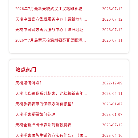
山西省吕梁市离石区永宁中路与建设街交叉口售后服务中心（需提前预约）
2026年7月最新天梭武汉江汉路印象城维修保养服务电话
2026-07-12
山西省朔州市朔城区怡西路与鄯阳西街交汇处售后服务中心（需提前预约）
天梭中国官方售后服务中心｜最新地址及官方客服热线权威信息通告（2026年7月最新）
2026-07-12
山西省忻州市忻府区和平东街与七一南路交叉口售后服务中心（需提前预约）
山西省阳泉市郊区平阳东街与新城大道交叉口售后服务中心（需提前预约）
天梭中国官方售后服务中心｜详细地址与售后热线权威信息通知（2026年7月最新）
2026-07-12
山西省运城市盐湖区河东街售后服务中心（需提前预约）
2026年7月最新天梭温州银泰百货瓯海店维修保养服务电话
2026-07-11
山西省长治市潞州区英雄中路售后服务中心（需提前预约）
山西省太原市迎泽区迎泽街道解放路15号亨得利名表维修授权店3楼售后服务中心（需提前预约）
天津市和平区赤峰道136号天津国际金融中心26层2603室售后服务中心（需提前预约）
站点热门
安徽省安庆市迎江区人民路售后服务中心（需提前预约）
安徽省蚌埠市蚌山区淮河路售后服务中心（需提前预约）
天梭如何消磁？
2022-12-09
安徽省亳州市谯城区魏武大道售后服务中心（需提前预约）
天梭卡森臻我系列腕表，诠释着新青年的生活态度
2023-04-11
安徽省池州市贵池区长江路售后服务中心（需提前预约）
天梭手表表带的保养方法有哪些？
2023-01-07
安徽省滁州市琅琊区南谯北路售后服务中心（需提前预约）
天梭手表受磁如何处理
2023-01-07
安徽省阜阳市颍州区颍州北路售后服务中心（需提前预约）
安徽省淮北市相山区淮海路售后服务中心（需提前预约）
天梭全新推出卡森系列新款腕表
2023-07-12
安徽省淮南市田家庵区国庆中路售后服务中心（需提前预约）
天梭手表预防生锈的方法有什么？（预防方法）
2023-04-16