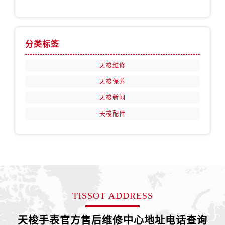
安徽省黄山市屯溪区黄山西路售后服务中心（需提前预约）
安徽省六安市金安区解放中路售后服务中心（需提前预约）
安徽省马鞍山市雨山区湖南西路售后服务中心（需提前预约）
分类标签
安徽省宿州市埇桥区人民中路售后服务中心（需提前预约）
安徽省铜陵市铜官区石城大道售后服务中心（需提前预约）
天梭维修
安徽省芜湖市镜湖区中山路步行街售后服务中心（需提前预约）
天梭保养
安徽省宣城市宣州区叠嶂西路售后服务中心（需提前预约）
天梭新闻
福建省龙岩市新罗区九一南路售后服务中心（需提前预约）
天梭配件
福建省南平市建阳区人民西路售后服务中心（需提前预约）
福建省宁德市蕉城区天湖东路售后服务中心（需提前预约）
福建省莆田市城厢区霞林街道荔华东大道售后服务中心（需提前预约）
福建省三明市三元区东乾二路售后服务中心（需提前预约）
福建省漳州市龙文区步港路售后服务中心（需提前预约）
江苏省常州市新北区龙锦路1590号现代传媒中心5号楼10层1008室售后服务中心（需提前预约）
TISSOT ADDRESS
江苏省淮安市清江浦区淮海北路售后服务中心（需提前预约）
江苏省连云港市海州区通灌北路售后服务中心（需提前预约）
天梭手表官方售后维修中心地址电话查询