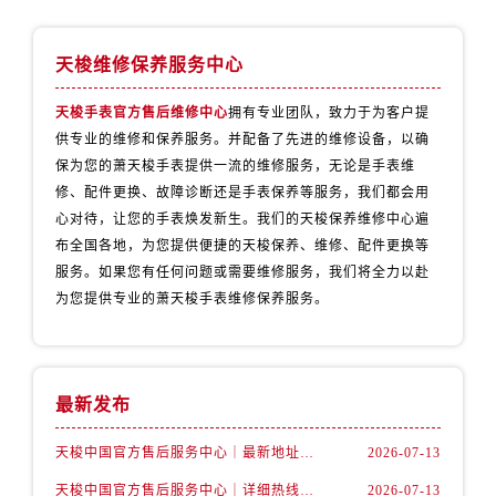
河北省保定市竞秀区朝阳北大街北国先天下售后服务中心（需提前预约）
内蒙古自治区阿拉善盟市左旗土尔扈特大街售后服务中心（需提前预约）
天梭维修保养服务中心
内蒙古自治区巴彦淖尔市临河区新华街售后服务中心（需提前预约）
内蒙古自治区包头市青山区幸福路甲3号王府井百货名表维修售后服务中心（需提前预约）
天梭手表官方售后维修中心
拥有专业团队，致力于为客户提
内蒙古自治区赤峰市红山区哈达街售后服务中心（需提前预约）
供专业的维修和保养服务。并配备了先进的维修设备，以确
内蒙古自治区鄂尔多斯市东胜区伊金霍洛街售后服务中心（需提前预约）
保为您的萧天梭手表提供一流的维修服务，无论是手表维
修、配件更换、故障诊断还是手表保养等服务，我们都会用
内蒙古自治区呼伦贝尔市海拉尔区中央街售后服务中心（需提前预约）
心对待，让您的手表焕发新生。我们的天梭保养维修中心遍
内蒙古自治区通辽市科尔沁区明仁大街售后服务中心（需提前预约）
布全国各地，为您提供便捷的天梭保养、维修、配件更换等
内蒙古自治区乌海市海勃湾区人民南路售后服务中心（需提前预约）
服务。如果您有任何问题或需要维修服务，我们将全力以赴
内蒙古自治区乌兰察布市集宁区恩和大街售后服务中心（需提前预约）
为您提供专业的萧天梭手表维修保养服务。
内蒙古自治区锡林郭勒盟市锡林浩特市光明街与额尔敦路交叉口售后服务中心（需提前预约）
内蒙古自治区兴安盟市乌兰浩特市兴安大街售后服务中心（需提前预约）
山西省大同市平城区迎宾街售后服务中心（需提前预约）
最新发布
山西省晋城市城区黄华街售后服务中心（需提前预约）
山西省晋中市榆次区顺城街售后服务中心（需提前预约）
天梭中国官方售后服务中心｜最新地址与24小时服务电话权威信息通告（2026年7月最新）
2026-07-13
山西省临汾市尧都区解放路售后服务中心（需提前预约）
天梭中国官方售后服务中心｜详细热线电话及全部网点地址权威信息通知（2026年7月最新）
2026-07-13