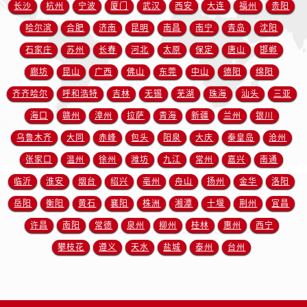
江苏省徐州市鼓楼区淮海东路29号苏宁广场IFC国际金融中心35层3508室售后服务中心（需提前预约）
长沙
杭州
宁波
厦门
武汉
西安
大连
福州
贵阳
江苏省盐城市盐都区世纪大道5号盐城金融城写字楼1号楼16层1604室售后服务中心（需提前预约）
哈尔滨
合肥
济南
昆明
南昌
南宁
青岛
沈阳
江苏省扬州市邗江区国展路29号星耀天地写字楼1号楼18层1803室售后服务中心（需提前预约）
石家庄
苏州
长春
河北
太原
保定
唐山
邯郸
江苏省镇江市京口区中山东路售后服务中心（需提前预约）
廊坊
昆山
广西
佛山
东莞
中山
德阳
绵阳
江西省抚州市临川区赣东大道售后服务中心（需提前预约）
齐齐哈尔
呼和浩特
吉林
无锡
芜湖
珠海
汕头
三亚
江西省赣州市章贡区文清路售后服务中心（需提前预约）
海口
赣州
漳州
拉萨
青海
新疆
兰州
银川
江西省吉安市吉州区井冈山大道售后服务中心（需提前预约）
乌鲁木齐
大同
赤峰
包头
阳泉
大庆
秦皇岛
沧州
江西省景德镇市珠山区珠山中路售后服务中心（需提前预约）
江西省九江市浔阳区浔阳路售后服务中心（需提前预约）
张家口
温州
徐州
潍坊
九江
常州
嘉兴
南通
江西省南昌市红谷滩新区红谷中大道998号绿地双子塔（中央广场）A1座办公楼14层1407室售后服务中心（需提前预约）
临沂
淮安
烟台
绍兴
亳州
舟山
扬州
金华
洛阳
江西省萍乡市安源区萍安北大道与康庄路交叉口售后服务中心（需提前预约）
岳阳
衡阳
黄石
襄阳
株洲
湘潭
十堰
荆州
宜昌
江西省上饶市信州区滨江西路售后服务中心（需提前预约）
许昌
南阳
常德
泉州
柳州
桂林
惠州
西宁
江西省新余市渝水区北湖西路售后服务中心（需提前预约）
攀枝花
遵义
天水
盐城
泰州
台州
江西省宜春市袁州区中山中路售后服务中心（需提前预约）
江西省鹰潭市月湖区胜利东路售后服务中心（需提前预约）
山东省德州市德城区东风中路售后服务中心（需提前预约）