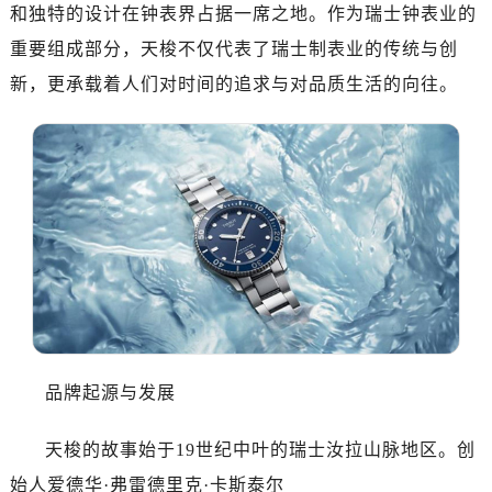
南昌市红谷滩新区红谷中大道998号绿地双子塔（中央广场）A1座办公楼14层07室（需提前预约）
和独特的设计在钟表界占据一席之地。作为瑞士钟表业的
济南市历下区经十路11111号华润中心写字楼（万象城）15层1508室（需提前预约）
重要组成部分，天梭不仅代表了瑞士制表业的传统与创
广州市天河区天河路230号万菱汇国际中心写字楼A塔7层704室（需提前预约）
新，更承载着人们对时间的追求与对品质生活的向往。
广州市越秀区环市东路371-375号世界贸易中心大厦南塔写字楼15层07室（需提前预约）
深圳市罗湖区深南东路5001号华润大厦写字楼17层1701室（需提前预约）
惠州市惠城区江北文昌一路7号华贸大厦写字楼1座30层05室（需提前预约）
厦门市思明区湖滨东路95号华润大厦写字楼B座11层1104室（需提前预约）
福州市鼓楼区五四路128-1号恒力城写字楼15层03室（需提前预约）
成都市锦江区人民东路6号SAC东原中心写字楼24层2406B室（需提前预约）
重庆市江北区观音桥步行街2号融恒时代广场写字楼9层902室（需提前预约）
长沙市芙蓉区定王台街道建湘路393号世茂环球金融中心写字楼（芙蓉广场）10层13室（需提前预约）
郑州市二七区铭功路10号华润大厦写字楼29层2905室（需提前预约）
太原市迎泽区解放路15号亨得利名表服务中心（品牌授权店）3层整层（需提前预约）
品牌起源与发展
沈阳市沈河区中街路137号亨得利名表服务中心（品牌授权店）1层整层（需提前预约）
沈阳市沈河区中街路83号亨得利名表服务中心（品牌授权店）1层整层（需提前预约）
天梭的故事始于19世纪中叶的瑞士汝拉山脉地区。创
乌鲁木齐市天山区红山路26号时代广场（CCMALL）C座17层17-B（需提前预约）
始人爱德华·弗雷德里克·卡斯泰尔