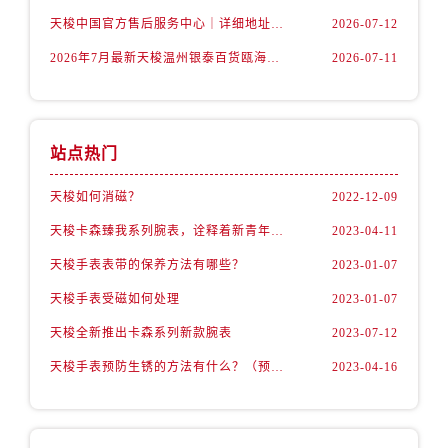
山西省阳泉市郊区平阳东街与新城大道交叉口售后服务中心（需提前预约）
天梭中国官方售后服务中心｜详细地址与售后热线权威信息通知（2026年7月最新）
2026-07-12
山西省运城市盐湖区河东街售后服务中心（需提前预约）
2026年7月最新天梭温州银泰百货瓯海店维修保养服务电话
2026-07-11
山西省长治市潞州区英雄中路售后服务中心（需提前预约）
山西省太原市迎泽区迎泽街道解放路15号亨得利名表维修授权店3楼售后服务中心（需提前预约）
天津市和平区赤峰道136号天津国际金融中心26层2603室售后服务中心（需提前预约）
安徽省安庆市迎江区人民路售后服务中心（需提前预约）
站点热门
安徽省蚌埠市蚌山区淮河路售后服务中心（需提前预约）
天梭如何消磁？
2022-12-09
安徽省亳州市谯城区魏武大道售后服务中心（需提前预约）
天梭卡森臻我系列腕表，诠释着新青年的生活态度
2023-04-11
安徽省池州市贵池区长江路售后服务中心（需提前预约）
安徽省滁州市琅琊区南谯北路售后服务中心（需提前预约）
天梭手表表带的保养方法有哪些？
2023-01-07
安徽省阜阳市颍州区颍州北路售后服务中心（需提前预约）
天梭手表受磁如何处理
2023-01-07
安徽省淮北市相山区淮海路售后服务中心（需提前预约）
天梭全新推出卡森系列新款腕表
2023-07-12
安徽省淮南市田家庵区国庆中路售后服务中心（需提前预约）
天梭手表预防生锈的方法有什么？（预防方法）
2023-04-16
安徽省黄山市屯溪区黄山西路售后服务中心（需提前预约）
安徽省六安市金安区解放中路售后服务中心（需提前预约）
安徽省马鞍山市雨山区湖南西路售后服务中心（需提前预约）