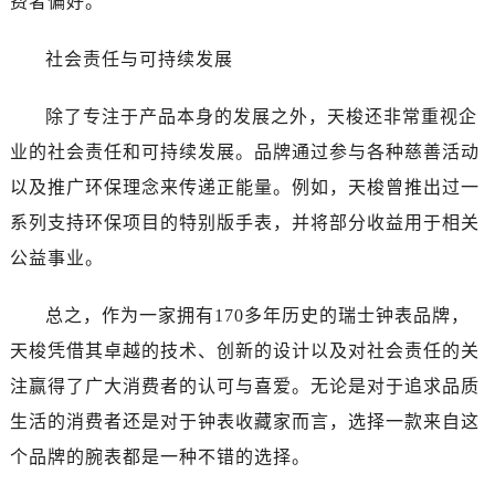
费者偏好。
昆明市盘龙区北京路928号同德昆明广场写字楼10层06室（需提前预约）
石家庄市长安区中山东路39号勒泰中心写字楼B座13层07室（需提前预约）
社会责任与可持续发展
西安市碑林区南关正街88号华侨城长安国际中心E座6楼10室（需提前预约）
海口市龙华区金贸东路5号海口华润大厦B座17层1707室（需提前预约）
除了专注于产品本身的发展之外，天梭还非常重视企
唐山市路南区新华东道100号万达广场写字楼A座10层1002室（需提前预约）
业的社会责任和可持续发展。品牌通过参与各种慈善活动
台州市椒江区东海大道1800号腾达中心东1幢20楼2002室（需提前预约）
以及推广环保理念来传递正能量。例如，天梭曾推出过一
内蒙古自治区呼和浩特市玉泉区大学西街70号华润万象城写字楼（鄂尔多斯大厦）23层2326室（需提前预约）
系列支持环保项目的特别版手表，并将部分收益用于相关
甘肃省兰州市七里河区西津西路16号兰州中心写字楼21层2102室（需提前预约）
重庆市解放碑渝中区民权路28号英利国际金融中心写字楼20层01室（需提前预约）
公益事业。
黑龙江省大庆市萨尔图区会战大街售后服务中心（需提前预约）
总之，作为一家拥有170多年历史的瑞士钟表品牌，
黑龙江省鹤岗市向阳区红军路售后服务中心（需提前预约）
黑龙江省黑河市爱辉区中央街售后服务中心（需提前预约）
天梭凭借其卓越的技术、创新的设计以及对社会责任的关
黑龙江省鸡西市鸡冠区红军路售后服务中心（需提前预约）
注赢得了广大消费者的认可与喜爱。无论是对于追求品质
黑龙江省佳木斯市向阳区长安路售后服务中心（需提前预约）
生活的消费者还是对于钟表收藏家而言，选择一款来自这
黑龙江省牡丹江市东安区太平路售后服务中心（需提前预约）
个品牌的腕表都是一种不错的选择。
黑龙江省七台河市桃山区大同街售后服务中心（需提前预约）