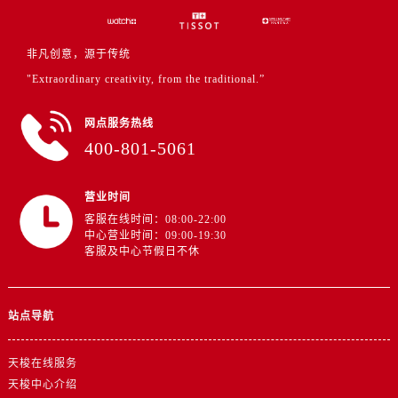
山东省东营市东营区济南路售后服务中心（需提前预约）
山东省济南市历下区经十路11111号华润中心写字楼（万象城）15层1508室售后服务中心（需提前预约）
非凡创意，源于传统
山东省济宁市任城区太白楼路售后服务中心（需提前预约）
"Extraordinary creativity, from the traditional.”
山东省莱芜市文化南路8号银座商城名表维修一楼名表维修售后服务中心（需提前预约）
山东省临沂市兰山区解放路售后服务中心（需提前预约）
网点服务热线
山东省日照市东港区烟台路售后服务中心（需提前预约）
400-801-5061
山东省泰安市泰山区财源街道泰山大街售后服务中心（需提前预约）
山东省威海市环翠区新威海路89号振华商厦一楼名表维修售后服务中心（需提前预约）
营业时间
山东省潍坊市奎文区东风东街售后服务中心（需提前预约）
客服在线时间：08:00-22:00
山东省枣庄市滕州市北辛路与善国路交叉口售后服务中心（需提前预约）
中心营业时间：09:00-19:30
客服及中心节假日不休
山东省淄博市张店区金晶大道售后服务中心（需提前预约）
上海市黄浦区南京东路299号宏伊国际广场写字楼8层806室售后服务中心（需提前预约）
上海市徐汇区虹桥路3号港汇中心2座37层3705室售后服务中心（需提前预约）
站点导航
浙江省杭州市上城区钱江路1366号华润大厦A座5层503-5室售后服务中心（需提前预约）
浙江省湖州市吴兴区劳动路售后服务中心（需提前预约）
天梭在线服务
浙江省嘉兴市南湖区广益路705号嘉兴世界贸易中心A座13层1304室售后服务中心（需提前预约）
天梭中心介绍