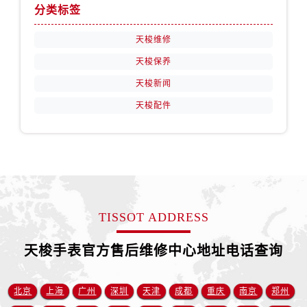
安徽省宿州市埇桥区人民中路售后服务中心（需提前预约）
分类标签
安徽省铜陵市铜官区石城大道售后服务中心（需提前预约）
天梭维修
安徽省芜湖市镜湖区中山路步行街售后服务中心（需提前预约）
天梭保养
安徽省宣城市宣州区叠嶂西路售后服务中心（需提前预约）
福建省龙岩市新罗区九一南路售后服务中心（需提前预约）
天梭新闻
福建省南平市建阳区人民西路售后服务中心（需提前预约）
天梭配件
福建省宁德市蕉城区天湖东路售后服务中心（需提前预约）
福建省莆田市城厢区霞林街道荔华东大道售后服务中心（需提前预约）
福建省三明市三元区东乾二路售后服务中心（需提前预约）
福建省漳州市龙文区步港路售后服务中心（需提前预约）
江苏省常州市新北区龙锦路1590号现代传媒中心5号楼10层1008室售后服务中心（需提前预约）
TISSOT ADDRESS
江苏省淮安市清江浦区淮海北路售后服务中心（需提前预约）
江苏省连云港市海州区通灌北路售后服务中心（需提前预约）
天梭手表官方售后维修中心地址电话查询
江苏省南京市秦淮区中山南路1号南京中心22层22-C1-C3室售后服务中心（需提前预约）
江苏省宿迁市宿城区西湖路售后服务中心（需提前预约）
北京
上海
广州
深圳
天津
成都
重庆
南京
郑州
江苏省泰州市海陵区永定东路399号置地商务中心东塔（华润万象城）17层1706室售后服务中心（需提前预约）