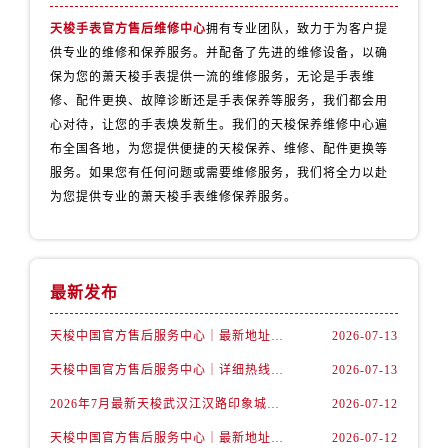
内蒙古自治区包头市青山区幸福路甲3号王府井百货名表维修售后服务中心（需提前预约）
天梭手表官方售后维修中心
拥有专业团队，致力于为客户提
内蒙古自治区赤峰市红山区哈达街售后服务中心（需提前预约）
供专业的维修和保养服务。并配备了先进的维修设备，以确
内蒙古自治区鄂尔多斯市东胜区伊金霍洛街售后服务中心（需提前预约）
保为您的萧天梭手表提供一流的维修服务，无论是手表维
内蒙古自治区呼伦贝尔市海拉尔区中央街售后服务中心（需提前预约）
修、配件更换、故障诊断还是手表保养等服务，我们都会用
内蒙古自治区通辽市科尔沁区明仁大街售后服务中心（需提前预约）
心对待，让您的手表焕发新生。我们的天梭保养维修中心遍
内蒙古自治区乌海市海勃湾区人民南路售后服务中心（需提前预约）
布全国各地，为您提供便捷的天梭保养、维修、配件更换等
服务。如果您有任何问题或需要维修服务，我们将全力以赴
内蒙古自治区乌兰察布市集宁区恩和大街售后服务中心（需提前预约）
为您提供专业的萧天梭手表维修保养服务。
内蒙古自治区锡林郭勒盟市锡林浩特市光明街与额尔敦路交叉口售后服务中心（需提前预约）
内蒙古自治区兴安盟市乌兰浩特市兴安大街售后服务中心（需提前预约）
山西省大同市平城区迎宾街售后服务中心（需提前预约）
山西省晋城市城区黄华街售后服务中心（需提前预约）
最新发布
山西省晋中市榆次区顺城街售后服务中心（需提前预约）
天梭中国官方售后服务中心｜最新地址与24小时服务电话权威信息通告（2026年7月最新）
2026-07-13
山西省临汾市尧都区解放路售后服务中心（需提前预约）
天梭中国官方售后服务中心｜详细热线电话及全部网点地址权威信息通知（2026年7月最新）
2026-07-13
山西省吕梁市离石区永宁中路与建设街交叉口售后服务中心（需提前预约）
山西省朔州市朔城区怡西路与鄯阳西街交汇处售后服务中心（需提前预约）
2026年7月最新天梭武汉江汉路印象城维修保养服务电话
2026-07-12
山西省忻州市忻府区和平东街与七一南路交叉口售后服务中心（需提前预约）
天梭中国官方售后服务中心｜最新地址及官方客服热线权威信息通告（2026年7月最新）
2026-07-12