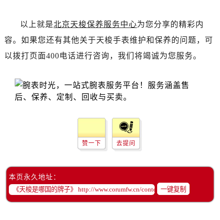
黑龙江省齐齐哈尔市龙沙区龙华路售后服务中心（需提前预约）
黑龙江省双鸭山市尖山区新兴大街售后服务中心（需提前预约）
以上就是
北京天梭保养服务中心
为您分享的精彩内
黑龙江省绥化市北林区新华街与康庄路交叉口售后服务中心（需提前预约）
容。如果您还有其他关于天梭手表维护和保养的问题，可
黑龙江省伊春市伊美区通河路售后服务中心（需提前预约）
以拨打页面400电话进行咨询，我们将竭诚为您服务。
吉林省白城市洮北区明仁南街售后服务中心（需提前预约）
吉林省白山市浑江区浑江大街售后服务中心（需提前预约）
吉林省吉林市船营区河南街售后服务中心（需提前预约）
吉林省辽源市龙山区人民大街售后服务中心（需提前预约）
吉林省梅河口市新华街道梅河大街售后服务中心（需提前预约）
吉林省四平市铁东区紫气大路与南九经街交汇处售后服务中心（需提前预约）
吉林省松原市宁江区五环大街售后服务中心（需提前预约）
赞一下
去提问
吉林省通化市东昌区环通乡江南大街售后服务中心（需提前预约）
吉林省延边市延吉市解放路售后服务中心（需提前预约）
本页永久地址：
辽宁省鞍山市铁东区站前街售后服务中心（需提前预约）
一键复制
辽宁省本溪市平山区胜利路售后服务中心（需提前预约）
辽宁省朝阳市双塔区新华路售后服务中心（需提前预约）