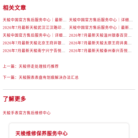
辽宁省丹东市振兴区七经街售后服务中心（需提前预约）
相关文章
辽宁省抚顺市新抚区东一路售后服务中心（需提前预约）
辽宁省阜新市海州区解放大街售后服务中心（需提前预约）
天梭中国官方售后服务中心｜最新地址与24小时服务电话权威信息通告（2026年7月最新）
天梭中国官方售后服务中心｜详细热线电话及全部网点地址权威信息通知（2026年7月最新）
2026年7月最新天梭武汉江汉路印象城维修保养服务电话
天梭中国官方售后服务中心｜最新地址及官方客服热线权威信息通告（2026年7月最新）
辽宁省葫芦岛市连山区中央路售后服务中心（需提前预约）
天梭中国官方售后服务中心｜详细地址与售后热线权威信息通知（2026年7月最新）
2026年7月最新天梭温州银泰百货瓯海店维修保养服务电话
辽宁省锦州市古塔区中央大街售后服务中心（需提前预约）
2026年7月最新天梭北京王府井银泰in88维修保养服务电话
2026年7月最新天梭太原王府井奥莱·晋阳里维修保养服务电话
辽宁省辽阳市白塔区新运大街售后服务中心（需提前预约）
2026年7月最新天梭南宁兴宁吾悦广场维修保养服务电话
2026年7月最新天梭泰州泰兴吾悦广场维修保养服务电话
辽宁省盘锦市兴隆台区石油大街售后服务中心（需提前预约）
辽宁省铁岭市银州区南马路售后服务中心（需提前预约）
上一篇：
天梭停走处理技巧推荐
辽宁省营口市站前区市府路与渤海大街交叉口售后服务中心（需提前预约）
下一篇：
天梭腕表表盘有划痕解决办法汇总
辽宁省沈阳市沈河区中街路137号亨得利名表维修授权店1楼售后服务中心（需提前预约）
辽宁省沈阳市沈河区中街路83号亨得利名表维修授权店1楼售后服务中心（需提前预约）
北京市朝阳区建国门外大街甲6号华熙国际中心D座11层1102室售后服务中心（需提前预约）
了解更多
北京市东城区东长安街1号王府井东方广场W3座6层602室售后服务中心（需提前预约）
天梭手表官方售后维修中心
河北省保定市竞秀区朝阳北大街北国先天下售后服务中心（需提前预约）
内蒙古自治区阿拉善盟市左旗土尔扈特大街售后服务中心（需提前预约）
内蒙古自治区巴彦淖尔市临河区新华街售后服务中心（需提前预约）
天梭维修保养服务中心