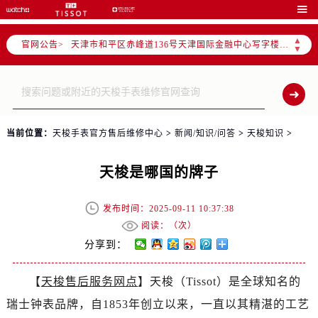
北京市东城区东长安街1号东方广场写字楼W3座6层602室（需提前预约）

北京市朝阳区建国门外大街甲6号华熙国际中心写字楼D座11层1102室（需提前预约）
▲
官网公告>
天津市和平区赤峰道136号天津国际金融中心写字楼26层2603室（需提前预约）
▼
上海市徐汇区虹桥路3号港汇中心写字楼2座37层3705室（需提前预约）
上海市黄浦区南京东路299号宏伊国际广场写字楼8层806室（需提前预约）
南京市秦淮区中山南路1号（新街口）南京中心写字楼22层C1-1室（需提前预约）
常州市新北区龙锦路1590号现代传媒中心写字楼5号楼10层1008室（需提前预约）
当前位置：
天梭手表官方售后维修中心
>
新闻/知识/问答
>
天梭知识
>
徐州市鼓楼区淮海东路29号苏宁广场IFC国际金融中心写字楼35层3508室（需提前预约）
扬州市邗江区国展路29号星耀天地写字楼1号楼18层1803室（需提前预约）
天梭是哪国的牌子
盐城市盐都区世纪大道5号盐城金融城写字楼1号楼16层1604室（需提前预约）
泰州市海陵区永定东路399号置地商务中心东塔写字楼（华润万象城）17层1706室（需提前预约）
发布时间：2025-09-11 10:37:38
宁波市江北区大闸南路500号来福士广场办公楼20层2009室（需提前预约）
阅读：（
次）
杭州市上城区钱江路1366号华润大厦写字楼A座5层503-5室（需提前预约）
分享到：
金华市金东区东市南街777号金华万达广场写字楼4号楼22层2209室（需提前预约）
【
天梭售后服务网点
】天梭（Tissot）是全球知名的
绍兴市越城区胜利东路379号世茂天际中心写字楼8层805室（需提前预约）
瑞士钟表品牌，自1853年创立以来，一直以其精湛的工艺
嘉兴市南湖区广益路705号嘉兴世界贸易中心写字楼A座13层1304室（需提前预约）