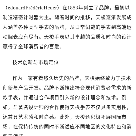
温州市鹿城区锦绣路1067号置信广场10层1015室（需提前预约）
（édouardFrédéricHeuer）在1853年创立了品牌，最初以
哈尔滨市道里区友谊西路600号富力中心T2座写字楼29层03室（需提前预约）
制造精密计时器为主。随着时间的推移，天梭逐渐发展成
大连市中山区人民路15号国际金融大厦7层G室（需提前预约）
为涵盖各种类型手表的品牌，从日常佩戴的手表到高端运
佛山市禅城区季华五路57号万科金融中心C座12层1205室（需提前预约）
东莞市东城街道鸿福东路1号民盈国贸中心T1写字楼9层907室（需提前预约）
动腕表应有尽有。天梭手表以其卓越的品质和时尚的设计
无锡市梁溪区人民中路139号恒隆广场写字楼1座11层1104室（需提前预约）
赢得了全球消费者的喜爱。
南通市崇川区工农路57号圆融广场写字楼16层1603室（需提前预约）
苏州市苏州工业园区星港街199号苏州中心办公楼C座22层08室（需提前预约）
技术创新与市场定位
武汉市江汉区解放大道686号世界贸易大厦38层09室（需提前预约）
作为一家有着悠久历史的品牌，天梭始终致力于技术
南宁市青秀区金湖路59号地王大厦12楼1224室（需提前预约）
合肥市蜀山区潜山路111号万象城华润大厦B座12楼03室（需提前预约）
创新与产品开发。品牌不断推出符合现代消费者需求的新
泉州市丰泽区宝洲路729号浦西万达中心写字楼A座7楼709室（需提前预约）
款手表，并通过合作项目引入新的设计理念和技术。例
青岛市南区山东路6号华润大厦B座22层04室（需提前预约）
如，与著名设计师的合作使得天梭手表不仅具备实用性，
烟台市芝罘区胜利路139号万达金融中心A座907室（需提前预约）
还兼具艺术感和时尚感。此外，天梭还积极拓展国际市
长春市朝阳区西安大路727号中银大厦A座(旺进大厦)18层09室（需提前预约）
场，在保持传统的同时不断适应不同地区的文化特色和消
贵阳市南明区都司高架桥路33号亨特国际金融中心14楼14D（需提前预约）