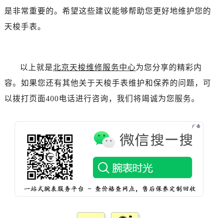
吉林省吉林市船营区河南街售后服务中心（需提前预约）
是非常重要的。希望这些建议能够帮助您更好地维护您的
吉林省辽源市龙山区人民大街售后服务中心（需提前预约）
天梭手表。
吉林省梅河口市新华街道梅河大街售后服务中心（需提前预约）
吉林省四平市铁东区紫气大路与南九经街交汇处售后服务中心（需提前预约）
吉林省松原市宁江区五环大街售后服务中心（需提前预约）
以上就是
北京天梭维修服务中心
为您分享的精彩内
吉林省通化市东昌区环通乡江南大街售后服务中心（需提前预约）
容。如果您还有其他关于天梭手表维护和保养的问题，可
吉林省延边市延吉市解放路售后服务中心（需提前预约）
以拨打页面400电话进行咨询，我们将竭诚为您服务。
辽宁省鞍山市铁东区站前街售后服务中心（需提前预约）
辽宁省本溪市平山区胜利路售后服务中心（需提前预约）
辽宁省朝阳市双塔区新华路售后服务中心（需提前预约）
辽宁省丹东市振兴区七经街售后服务中心（需提前预约）
辽宁省抚顺市新抚区东一路售后服务中心（需提前预约）
辽宁省阜新市海州区解放大街售后服务中心（需提前预约）
辽宁省葫芦岛市连山区中央路售后服务中心（需提前预约）
辽宁省锦州市古塔区中央大街售后服务中心（需提前预约）
辽宁省辽阳市白塔区新运大街售后服务中心（需提前预约）