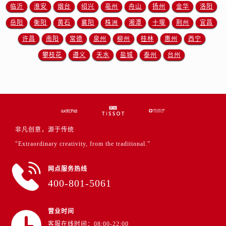
山东省泰安市泰山区财源街道泰山大街售后服务中心（需提前预约）
临沂
淮安
烟台
绍兴
亳州
舟山
扬州
金华
洛阳
山东省威海市环翠区新威海路89号振华商厦一楼名表维修售后服务中心（需提前预约）
岳阳
衡阳
黄石
襄阳
株洲
湘潭
十堰
荆州
宜昌
山东省潍坊市奎文区东风东街售后服务中心（需提前预约）
许昌
南阳
常德
泉州
柳州
桂林
惠州
西宁
山东省枣庄市滕州市北辛路与善国路交叉口售后服务中心（需提前预约）
攀枝花
遵义
天水
盐城
泰州
台州
山东省淄博市张店区金晶大道售后服务中心（需提前预约）
上海市黄浦区南京东路299号宏伊国际广场写字楼8层806室售后服务中心（需提前预约）
上海市徐汇区虹桥路3号港汇中心2座37层3705室售后服务中心（需提前预约）
浙江省杭州市上城区钱江路1366号华润大厦A座5层503-5室售后服务中心（需提前预约）
浙江省湖州市吴兴区劳动路售后服务中心（需提前预约）
非凡创意，源于传统
浙江省嘉兴市南湖区广益路705号嘉兴世界贸易中心A座13层1304室售后服务中心（需提前预约）
"Extraordinary creativity, from the traditional.”
浙江省金华市金东区东市南街777号金华万达广场4号楼22楼2209室售后服务中心（需提前预约）
浙江省丽水市莲都区解放街售后服务中心（需提前预约）
网点服务热线
浙江省宁波市江北区大闸南路500号来福士广场办公楼20层2009室售后服务中心（需提前预约）
400-801-5061
浙江省衢州市柯城区上街售后服务中心（需提前预约）
浙江省绍兴市越城区胜利东路379号世茂天际中心写字楼8层805室售后服务中心（需提前预约）
营业时间
浙江省舟山市定海区解放东路售后服务中心（需提前预约）
客服在线时间：08:00-22:00