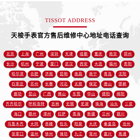
江西省吉安市吉州区井冈山大道售后服务中心（需提前预约）
江西省景德镇市珠山区珠山中路售后服务中心（需提前预约）
TISSOT ADDRESS
江西省九江市浔阳区浔阳路售后服务中心（需提前预约）
江西省南昌市红谷滩新区红谷中大道998号绿地双子塔（中央广场）A1座办公楼14层1407室售后服务中心（需提前预约）
天梭手表官方售后维修中心地址电话查询
江西省萍乡市安源区萍安北大道与康庄路交叉口售后服务中心（需提前预约）
江西省上饶市信州区滨江西路售后服务中心（需提前预约）
北京
上海
广州
深圳
天津
成都
重庆
南京
郑州
江西省新余市渝水区北湖西路售后服务中心（需提前预约）
江西省宜春市袁州区中山中路售后服务中心（需提前预约）
长沙
杭州
宁波
厦门
武汉
西安
大连
福州
贵阳
江西省鹰潭市月湖区胜利东路售后服务中心（需提前预约）
哈尔滨
合肥
济南
昆明
南昌
南宁
青岛
沈阳
山东省德州市德城区东风中路售后服务中心（需提前预约）
石家庄
苏州
长春
河北
太原
保定
唐山
邯郸
山东省东营市东营区济南路售后服务中心（需提前预约）
廊坊
昆山
广西
佛山
东莞
中山
德阳
绵阳
山东省济南市历下区经十路11111号华润中心写字楼（万象城）15层1508室售后服务中心（需提前预约）
齐齐哈尔
呼和浩特
吉林
无锡
芜湖
珠海
汕头
三亚
山东省济宁市任城区太白楼路售后服务中心（需提前预约）
海口
赣州
漳州
拉萨
青海
新疆
兰州
银川
山东省莱芜市文化南路8号银座商城名表维修一楼名表维修售后服务中心（需提前预约）
乌鲁木齐
大同
赤峰
包头
阳泉
大庆
秦皇岛
沧州
山东省临沂市兰山区解放路售后服务中心（需提前预约）
山东省日照市东港区烟台路售后服务中心（需提前预约）
张家口
温州
徐州
潍坊
九江
常州
嘉兴
南通