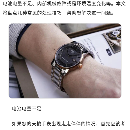
厦门市思明区湖滨东路95号华润大厦写字楼B座11层1104室（需提前预约）
电池电量不足、内部机械故障或是环境温度变化等。本文
福州市鼓楼区五四路128-1号恒力城写字楼15层03室（需提前预约）
将盘点几种常见的处理技巧，帮助您解决这一问题。
成都市锦江区人民东路6号SAC东原中心写字楼24层2406B室（需提前预约）
重庆市江北区观音桥步行街2号融恒时代广场写字楼9层902室（需提前预约）
长沙市芙蓉区定王台街道建湘路393号世茂环球金融中心写字楼（芙蓉广场）10层13室（需提前预约）
郑州市二七区铭功路10号华润大厦写字楼29层2905室（需提前预约）
太原市迎泽区解放路15号亨得利名表服务中心（品牌授权店）3层整层（需提前预约）
沈阳市沈河区中街路137号亨得利名表服务中心（品牌授权店）1层整层（需提前预约）
沈阳市沈河区中街路83号亨得利名表服务中心（品牌授权店）1层整层（需提前预约）
乌鲁木齐市天山区红山路26号时代广场（CCMALL）C座17层17-B（需提前预约）
温州市鹿城区锦绣路1067号置信广场10层1015室（需提前预约）
哈尔滨市道里区友谊西路600号富力中心T2座写字楼29层03室（需提前预约）
大连市中山区人民路15号国际金融大厦7层G室（需提前预约）
佛山市禅城区季华五路57号万科金融中心C座12层1205室（需提前预约）
电池电量不足
东莞市东城街道鸿福东路1号民盈国贸中心T1写字楼9层907室（需提前预约）
如果您的天梭手表出现走走停停的情况，首先应该考
无锡市梁溪区人民中路139号恒隆广场写字楼1座11层1104室（需提前预约）