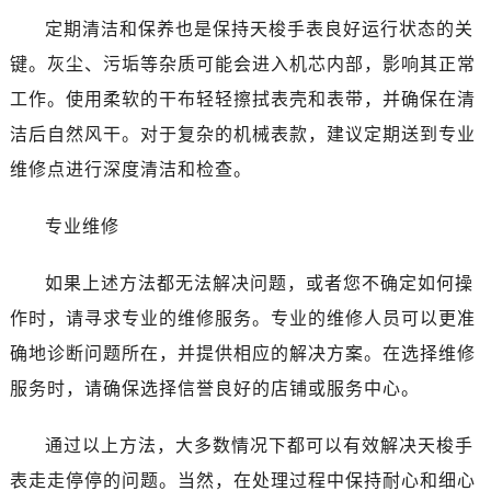
内蒙古自治区呼和浩特市玉泉区大学西街70号华润万象城写字楼（鄂尔多斯大厦）23层2326室（需提前预约）
定期清洁和保养也是保持天梭手表良好运行状态的关
甘肃省兰州市七里河区西津西路16号兰州中心写字楼21层2102室（需提前预约）
键。灰尘、污垢等杂质可能会进入机芯内部，影响其正常
重庆市解放碑渝中区民权路28号英利国际金融中心写字楼20层01室（需提前预约）
工作。使用柔软的干布轻轻擦拭表壳和表带，并确保在清
黑龙江省大庆市萨尔图区会战大街售后服务中心（需提前预约）
黑龙江省鹤岗市向阳区红军路售后服务中心（需提前预约）
洁后自然风干。对于复杂的机械表款，建议定期送到专业
黑龙江省黑河市爱辉区中央街售后服务中心（需提前预约）
维修点进行深度清洁和检查。
黑龙江省鸡西市鸡冠区红军路售后服务中心（需提前预约）
黑龙江省佳木斯市向阳区长安路售后服务中心（需提前预约）
专业维修
黑龙江省牡丹江市东安区太平路售后服务中心（需提前预约）
如果上述方法都无法解决问题，或者您不确定如何操
黑龙江省七台河市桃山区大同街售后服务中心（需提前预约）
黑龙江省齐齐哈尔市龙沙区龙华路售后服务中心（需提前预约）
作时，请寻求专业的维修服务。专业的维修人员可以更准
黑龙江省双鸭山市尖山区新兴大街售后服务中心（需提前预约）
确地诊断问题所在，并提供相应的解决方案。在选择维修
黑龙江省绥化市北林区新华街与康庄路交叉口售后服务中心（需提前预约）
服务时，请确保选择信誉良好的店铺或服务中心。
黑龙江省伊春市伊美区通河路售后服务中心（需提前预约）
吉林省白城市洮北区明仁南街售后服务中心（需提前预约）
通过以上方法，大多数情况下都可以有效解决天梭手
吉林省白山市浑江区浑江大街售后服务中心（需提前预约）
表走走停停的问题。当然，在处理过程中保持耐心和细心