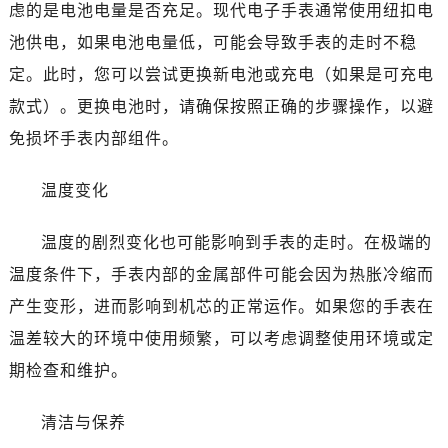
南通市崇川区工农路57号圆融广场写字楼16层1603室（需提前预约）
虑的是电池电量是否充足。现代电子手表通常使用纽扣电
苏州市苏州工业园区星港街199号苏州中心办公楼C座22层08室（需提前预约）
池供电，如果电池电量低，可能会导致手表的走时不稳
武汉市江汉区解放大道686号世界贸易大厦38层09室（需提前预约）
定。此时，您可以尝试更换新电池或充电（如果是可充电
南宁市青秀区金湖路59号地王大厦12楼1224室（需提前预约）
款式）。更换电池时，请确保按照正确的步骤操作，以避
合肥市蜀山区潜山路111号万象城华润大厦B座12楼03室（需提前预约）
免损坏手表内部组件。
泉州市丰泽区宝洲路729号浦西万达中心写字楼A座7楼709室（需提前预约）
青岛市南区山东路6号华润大厦B座22层04室（需提前预约）
温度变化
烟台市芝罘区胜利路139号万达金融中心A座907室（需提前预约）
长春市朝阳区西安大路727号中银大厦A座(旺进大厦)18层09室（需提前预约）
温度的剧烈变化也可能影响到手表的走时。在极端的
贵阳市南明区都司高架桥路33号亨特国际金融中心14楼14D（需提前预约）
温度条件下，手表内部的金属部件可能会因为热胀冷缩而
昆明市盘龙区北京路928号同德昆明广场写字楼10层06室（需提前预约）
产生变形，进而影响到机芯的正常运作。如果您的手表在
石家庄市长安区中山东路39号勒泰中心写字楼B座13层07室（需提前预约）
温差较大的环境中使用频繁，可以考虑调整使用环境或定
西安市碑林区南关正街88号华侨城长安国际中心E座6楼10室（需提前预约）
期检查和维护。
海口市龙华区金贸东路5号海口华润大厦B座17层1707室（需提前预约）
唐山市路南区新华东道100号万达广场写字楼A座10层1002室（需提前预约）
清洁与保养
台州市椒江区东海大道1800号腾达中心东1幢20楼2002室（需提前预约）