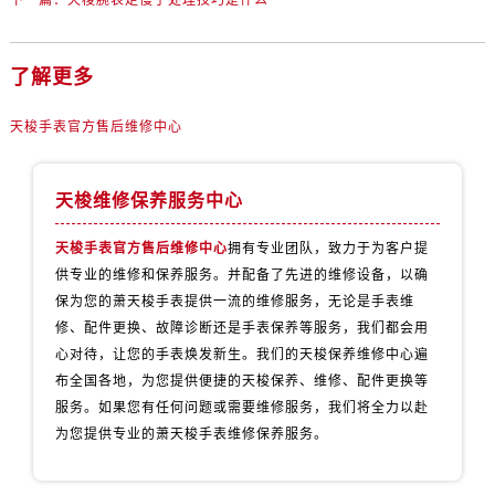
下一篇：
天梭腕表走慢了处理技巧是什么
内蒙古自治区乌兰察布市集宁区恩和大街售后服务中心（需提前预约）
内蒙古自治区锡林郭勒盟市锡林浩特市光明街与额尔敦路交叉口售后服务中心（需提前预约）
内蒙古自治区兴安盟市乌兰浩特市兴安大街售后服务中心（需提前预约）
了解更多
山西省大同市平城区迎宾街售后服务中心（需提前预约）
天梭手表官方售后维修中心
山西省晋城市城区黄华街售后服务中心（需提前预约）
山西省晋中市榆次区顺城街售后服务中心（需提前预约）
山西省临汾市尧都区解放路售后服务中心（需提前预约）
天梭维修保养服务中心
山西省吕梁市离石区永宁中路与建设街交叉口售后服务中心（需提前预约）
天梭手表官方售后维修中心
拥有专业团队，致力于为客户提
山西省朔州市朔城区怡西路与鄯阳西街交汇处售后服务中心（需提前预约）
供专业的维修和保养服务。并配备了先进的维修设备，以确
山西省忻州市忻府区和平东街与七一南路交叉口售后服务中心（需提前预约）
保为您的萧天梭手表提供一流的维修服务，无论是手表维
山西省阳泉市郊区平阳东街与新城大道交叉口售后服务中心（需提前预约）
修、配件更换、故障诊断还是手表保养等服务，我们都会用
山西省运城市盐湖区河东街售后服务中心（需提前预约）
心对待，让您的手表焕发新生。我们的天梭保养维修中心遍
山西省长治市潞州区英雄中路售后服务中心（需提前预约）
布全国各地，为您提供便捷的天梭保养、维修、配件更换等
服务。如果您有任何问题或需要维修服务，我们将全力以赴
山西省太原市迎泽区迎泽街道解放路15号亨得利名表维修授权店3楼售后服务中心（需提前预约）
为您提供专业的萧天梭手表维修保养服务。
天津市和平区赤峰道136号天津国际金融中心26层2603室售后服务中心（需提前预约）
安徽省安庆市迎江区人民路售后服务中心（需提前预约）