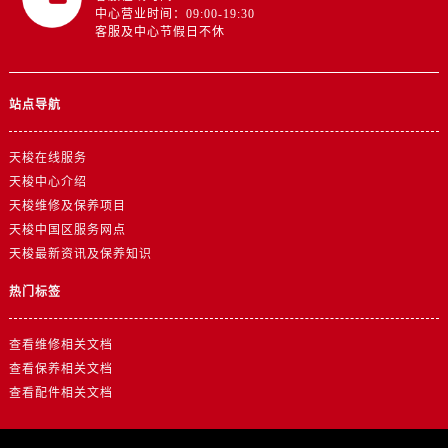
澳门特别行政区大堂区议事亭前地（新马路）售后服务中心（需提前预约）
中心营业时间：09:00-19:30
客服及中心节假日不休
澳门特别行政区风顺堂区南湾大马路售后服务中心（需提前预约）
澳门特别行政区花地玛堂区关闸广场售后服务中心（需提前预约）
澳门特别行政区花王堂区大三巴商圈售后服务中心（需提前预约）
站点导航
澳门特别行政区嘉模堂区官也街售后服务中心（需提前预约）
澳门省路氹城市金光大道售后服务中心（需提前预约）
天梭在线服务
澳门特别行政区望德堂区塔石广场售后服务中心（需提前预约）
天梭中心介绍
福建省福州市鼓楼区五四路128-1号恒力城写字楼15层03室售后服务中心（需提前预约）
天梭维修及保养项目
天梭中国区服务网点
福建省厦门市思明区湖滨东路95号万象城华润大厦B座11层1104室售后服务中心（需提前预约）
天梭最新资讯及保养知识
广东省潮州市潮安区新风路与潮汕路交汇处售后服务中心（需提前预约）
广东省广州市天河区天河路230号万菱汇国际中心A塔7层704室售后服务中心（需提前预约）
热门标签
广东省广州市越秀区环市东路371-375号世界贸易中心大厦南塔15层1507室售后服务中心（需提前预约）
广东省河源市源城区越王大道售后服务中心（需提前预约）
查看维修相关文档
查看保养相关文档
广东省惠州市惠城区江北文昌一路7号华贸大厦1座30层3005室售后服务中心（需提前预约）
查看配件相关文档
广东省江门市蓬江区广场西路售后服务中心（需提前预约）
广东省揭阳市榕城进贤门步行街售后服务中心（需提前预约）