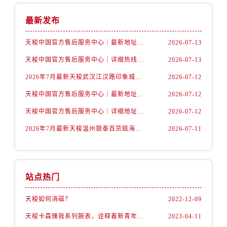
安徽省蚌埠市蚌山区淮河路售后服务中心（需提前预约）
安徽省亳州市谯城区魏武大道售后服务中心（需提前预约）
最新发布
安徽省池州市贵池区长江路售后服务中心（需提前预约）
天梭中国官方售后服务中心｜最新地址与24小时服务电话权威信息通告（2026年7月最新）
2026-07-13
安徽省滁州市琅琊区南谯北路售后服务中心（需提前预约）
天梭中国官方售后服务中心｜详细热线电话及全部网点地址权威信息通知（2026年7月最新）
2026-07-13
安徽省阜阳市颍州区颍州北路售后服务中心（需提前预约）
安徽省淮北市相山区淮海路售后服务中心（需提前预约）
2026年7月最新天梭武汉江汉路印象城维修保养服务电话
2026-07-12
安徽省淮南市田家庵区国庆中路售后服务中心（需提前预约）
天梭中国官方售后服务中心｜最新地址及官方客服热线权威信息通告（2026年7月最新）
2026-07-12
安徽省黄山市屯溪区黄山西路售后服务中心（需提前预约）
天梭中国官方售后服务中心｜详细地址与售后热线权威信息通知（2026年7月最新）
2026-07-12
安徽省六安市金安区解放中路售后服务中心（需提前预约）
2026年7月最新天梭温州银泰百货瓯海店维修保养服务电话
2026-07-11
安徽省马鞍山市雨山区湖南西路售后服务中心（需提前预约）
安徽省宿州市埇桥区人民中路售后服务中心（需提前预约）
安徽省铜陵市铜官区石城大道售后服务中心（需提前预约）
安徽省芜湖市镜湖区中山路步行街售后服务中心（需提前预约）
站点热门
安徽省宣城市宣州区叠嶂西路售后服务中心（需提前预约）
天梭如何消磁？
2022-12-09
福建省龙岩市新罗区九一南路售后服务中心（需提前预约）
福建省南平市建阳区人民西路售后服务中心（需提前预约）
天梭卡森臻我系列腕表，诠释着新青年的生活态度
2023-04-11