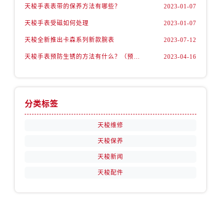
福建省宁德市蕉城区天湖东路售后服务中心（需提前预约）
天梭手表表带的保养方法有哪些？
2023-01-07
福建省莆田市城厢区霞林街道荔华东大道售后服务中心（需提前预约）
天梭手表受磁如何处理
2023-01-07
福建省三明市三元区东乾二路售后服务中心（需提前预约）
天梭全新推出卡森系列新款腕表
2023-07-12
福建省漳州市龙文区步港路售后服务中心（需提前预约）
天梭手表预防生锈的方法有什么？（预防方法）
2023-04-16
江苏省常州市新北区龙锦路1590号现代传媒中心5号楼10层1008室售后服务中心（需提前预约）
江苏省淮安市清江浦区淮海北路售后服务中心（需提前预约）
江苏省连云港市海州区通灌北路售后服务中心（需提前预约）
江苏省南京市秦淮区中山南路1号南京中心22层22-C1-C3室售后服务中心（需提前预约）
分类标签
江苏省宿迁市宿城区西湖路售后服务中心（需提前预约）
天梭维修
江苏省泰州市海陵区永定东路399号置地商务中心东塔（华润万象城）17层1706室售后服务中心（需提前预约）
天梭保养
江苏省徐州市鼓楼区淮海东路29号苏宁广场IFC国际金融中心35层3508室售后服务中心（需提前预约）
江苏省盐城市盐都区世纪大道5号盐城金融城写字楼1号楼16层1604室售后服务中心（需提前预约）
天梭新闻
江苏省扬州市邗江区国展路29号星耀天地写字楼1号楼18层1803室售后服务中心（需提前预约）
天梭配件
江苏省镇江市京口区中山东路售后服务中心（需提前预约）
江西省抚州市临川区赣东大道售后服务中心（需提前预约）
江西省赣州市章贡区文清路售后服务中心（需提前预约）