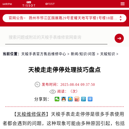
常州市新北区龙锦路1590号现代传媒中心写字楼5号楼10层1008室（需提前预约）

徐州市鼓楼区淮海东路29号苏宁广场IFC国际金融中心写字楼35层3508室（需提前预约）
▲
官网公告>
扬州市邗江区国展路29号星耀天地写字楼1号楼18层1803室（需提前预约）
▼
盐城市盐都区世纪大道5号盐城金融城写字楼1号楼16层1604室（需提前预约）
泰州市海陵区永定东路399号置地商务中心东塔写字楼（华润万象城）17层1706室（需提前预约）
宁波市江北区大闸南路500号来福士广场办公楼20层2009室（需提前预约）
杭州市上城区钱江路1366号华润大厦写字楼A座5层503-5室（需提前预约）
当前位置：
天梭手表官方售后维修中心
>
新闻/知识/问答
>
天梭知识
>
金华市金东区东市南街777号金华万达广场写字楼4号楼22层2209室（需提前预约）
绍兴市越城区胜利东路379号世茂天际中心写字楼8层805室（需提前预约）
天梭走走停停处理技巧盘点
嘉兴市南湖区广益路705号嘉兴世界贸易中心写字楼A座13层1304室（需提前预约）
南昌市红谷滩新区红谷中大道998号绿地双子塔（中央广场）A1座办公楼14层07室（需提前预约）
发布时间：2025-08-04 09:37:50
济南市历下区经十路11111号华润中心写字楼（万象城）15层1508室（需提前预约）
阅读：（
次）
广州市天河区天河路230号万菱汇国际中心写字楼A塔7层704室（需提前预约）
分享到：
广州市越秀区环市东路371-375号世界贸易中心大厦南塔写字楼15层07室（需提前预约）
【
天梭维修保养
】天梭手表走走停停是很多手表使用
深圳市罗湖区深南东路5001号华润大厦写字楼17层1701室（需提前预约）
者都会遇到的问题，这种现象可能由多种原因引起，包括
惠州市惠城区江北文昌一路7号华贸大厦写字楼1座30层05室（需提前预约）