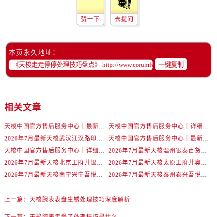
辽宁省盘锦市兴隆台区石油大街售后服务中心（需提前预约）
辽宁省铁岭市银州区南马路售后服务中心（需提前预约）
赞一下
去提问
辽宁省营口市站前区市府路与渤海大街交叉口售后服务中心（需提前预约）
辽宁省沈阳市沈河区中街路137号亨得利名表维修授权店1楼售后服务中心（需提前预约）
本页永久地址：
辽宁省沈阳市沈河区中街路83号亨得利名表维修授权店1楼售后服务中心（需提前预约）
一键复制
北京市朝阳区建国门外大街甲6号华熙国际中心D座11层1102室售后服务中心（需提前预约）
北京市东城区东长安街1号王府井东方广场W3座6层602室售后服务中心（需提前预约）
河北省保定市竞秀区朝阳北大街北国先天下售后服务中心（需提前预约）
相关文章
内蒙古自治区阿拉善盟市左旗土尔扈特大街售后服务中心（需提前预约）
内蒙古自治区巴彦淖尔市临河区新华街售后服务中心（需提前预约）
天梭中国官方售后服务中心｜最新地址与24小时服务电话权威信息通告（2026年7月最新）
天梭中国官方售后服务中心｜详细热线电话及全部网点地址权威信息通知（2026年7月最新）
2026年7月最新天梭武汉江汉路印象城维修保养服务电话
天梭中国官方售后服务中心｜最新地址及官方客服热线权威信息通告（2026年7月最新）
内蒙古自治区包头市青山区幸福路甲3号王府井百货名表维修售后服务中心（需提前预约）
天梭中国官方售后服务中心｜详细地址与售后热线权威信息通知（2026年7月最新）
2026年7月最新天梭温州银泰百货瓯海店维修保养服务电话
内蒙古自治区赤峰市红山区哈达街售后服务中心（需提前预约）
2026年7月最新天梭北京王府井银泰in88维修保养服务电话
2026年7月最新天梭太原王府井奥莱·晋阳里维修保养服务电话
内蒙古自治区鄂尔多斯市东胜区伊金霍洛街售后服务中心（需提前预约）
2026年7月最新天梭南宁兴宁吾悦广场维修保养服务电话
2026年7月最新天梭泰州泰兴吾悦广场维修保养服务电话
内蒙古自治区呼伦贝尔市海拉尔区中央街售后服务中心（需提前预约）
内蒙古自治区通辽市科尔沁区明仁大街售后服务中心（需提前预约）
上一篇：
天梭腕表表盘生锈处理技巧深度解析
内蒙古自治区乌海市海勃湾区人民南路售后服务中心（需提前预约）