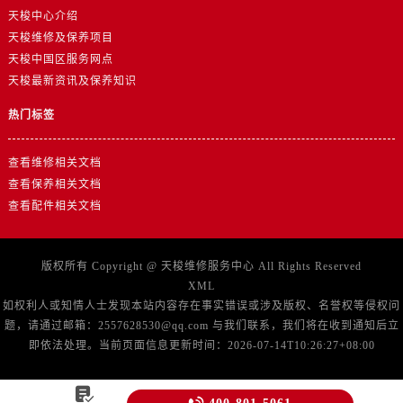
广东省江门市蓬江区广场西路售后服务中心（需提前预约）
天梭中心介绍
广东省揭阳市榕城进贤门步行街售后服务中心（需提前预约）
天梭维修及保养项目
广东省茂名市电白区水东街道迎宾大道售后服务中心（需提前预约）
天梭中国区服务网点
天梭最新资讯及保养知识
广东省梅州市梅江区金燕大道售后服务中心（需提前预约）
广东省清远市清城区湖西路售后服务中心（需提前预约）
热门标签
广东省汕头市龙湖区长平路售后服务中心（需提前预约）
广东省汕尾市城区香洲街道园林社区翠园街售后服务中心（需提前预约）
查看维修相关文档
广东省韶关市武江区芙蓉新区与老城中心交汇处售后服务中心（需提前预约）
查看保养相关文档
查看配件相关文档
广东省深圳市罗湖区深南东路5001号华润大厦17层1701室售后服务中心（需提前预约）
广东省阳江市江城区东风一路售后服务中心（需提前预约）
广东省云浮市云城区金山路售后服务中心（需提前预约）
版权所有 Copyright @
天梭维修服务中心
All Rights Reserved
广东省湛江市赤坎区观海北路售后服务中心（需提前预约）
XML
如权利人或知情人士发现本站内容存在事实错误或涉及版权、名誉权等侵权问
广东省肇庆市端州区信安大道与砚都大道交汇处售后服务中心（需提前预约）
题，请通过邮箱：2557628530@qq.com 与我们联系，我们将在收到通知后立
广西壮族自治区百色市右江区中山二路售后服务中心（需提前预约）
即依法处理。当前页面信息更新时间：2026-07-14T10:26:27+08:00
广西壮族自治区北海市海城区北京路售后服务中心（需提前预约）
广西壮族自治区崇左市江州区石景林街道友谊大道与丽川路交汇处售后服务中心（需提前预约）
