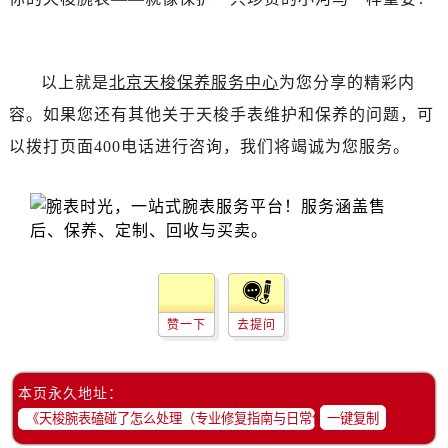
辽宁省锦州市古塔区中央大街售后服务中心（需提前预约）
辽宁省辽阳市白塔区新运大街售后服务中心（需提前预约）
辽宁省盘锦市兴隆台区石油大街售后服务中心（需提前预约）
以上就是
北京天梭保养服务中心
为您分享的精彩内
辽宁省铁岭市银州区南马路售后服务中心（需提前预约）
容。如果您还有其他关于天梭手表维护和保养的问题，可
辽宁省营口市站前区市府路与渤海大街交叉口售后服务中心（需提前预约）
以拨打页面400电话进行咨询，我们将竭诚为您服务。
辽宁省沈阳市沈河区中街路137号亨得利名表维修授权店1楼售后服务中心（需提前预约）
辽宁省沈阳市沈河区中街路83号亨得利名表维修授权店1楼售后服务中心（需提前预约）
北京市朝阳区建国门外大街甲6号华熙国际中心D座11层1102室售后服务中心（需提前预约）
北京市东城区东长安街1号王府井东方广场W3座6层602室售后服务中心（需提前预约）
河北省保定市竞秀区朝阳北大街北国先天下售后服务中心（需提前预约）
内蒙古自治区阿拉善盟市左旗土尔扈特大街售后服务中心（需提前预约）
内蒙古自治区巴彦淖尔市临河区新华街售后服务中心（需提前预约）
赞一下
去提问
内蒙古自治区包头市青山区幸福路甲3号王府井百货名表维修售后服务中心（需提前预约）
内蒙古自治区赤峰市红山区哈达街售后服务中心（需提前预约）
本页永久地址：
内蒙古自治区鄂尔多斯市东胜区伊金霍洛街售后服务中心（需提前预约）
一键复制
内蒙古自治区呼伦贝尔市海拉尔区中央街售后服务中心（需提前预约）