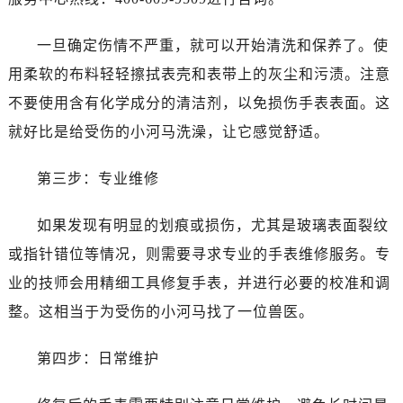
唐山市路南区新华东道100号万达广场写字楼A座10层1002室（需提前预约）
台州市椒江区东海大道1800号腾达中心东1幢20楼2002室（需提前预约）
一旦确定伤情不严重，就可以开始清洗和保养了。使
内蒙古自治区呼和浩特市玉泉区大学西街70号华润万象城写字楼（鄂尔多斯大厦）23层2326室（需提前预约）
用柔软的布料轻轻擦拭表壳和表带上的灰尘和污渍。注意
甘肃省兰州市七里河区西津西路16号兰州中心写字楼21层2102室（需提前预约）
不要使用含有化学成分的清洁剂，以免损伤手表表面。这
重庆市解放碑渝中区民权路28号英利国际金融中心写字楼20层01室（需提前预约）
就好比是给受伤的小河马洗澡，让它感觉舒适。
黑龙江省大庆市萨尔图区会战大街售后服务中心（需提前预约）
黑龙江省鹤岗市向阳区红军路售后服务中心（需提前预约）
第三步：专业维修
黑龙江省黑河市爱辉区中央街售后服务中心（需提前预约）
黑龙江省鸡西市鸡冠区红军路售后服务中心（需提前预约）
如果发现有明显的划痕或损伤，尤其是玻璃表面裂纹
黑龙江省佳木斯市向阳区长安路售后服务中心（需提前预约）
或指针错位等情况，则需要寻求专业的手表维修服务。专
黑龙江省牡丹江市东安区太平路售后服务中心（需提前预约）
业的技师会用精细工具修复手表，并进行必要的校准和调
黑龙江省七台河市桃山区大同街售后服务中心（需提前预约）
黑龙江省齐齐哈尔市龙沙区龙华路售后服务中心（需提前预约）
整。这相当于为受伤的小河马找了一位兽医。
黑龙江省双鸭山市尖山区新兴大街售后服务中心（需提前预约）
第四步：日常维护
黑龙江省绥化市北林区新华街与康庄路交叉口售后服务中心（需提前预约）
黑龙江省伊春市伊美区通河路售后服务中心（需提前预约）