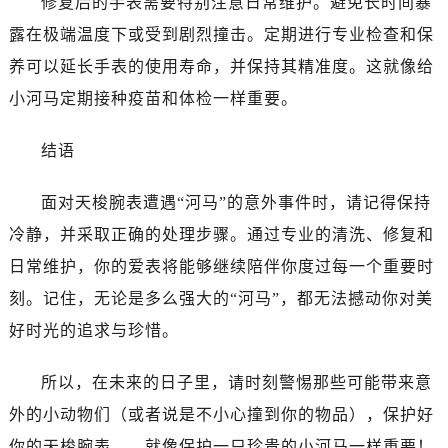
修复后的手表需要特别注意日常维护。避免长时间暴
吉林省白城市洮北区明仁南街售后服务中心（需提前预约）
露在极端温度下或受到剧烈撞击。定期进行专业检查和保
吉林省白山市浑江区浑江大街售后服务中心（需提前预约）
吉林省吉林市船营区河南街售后服务中心（需提前预约）
养可以延长手表的使用寿命，并保持其精准度。这就像给
吉林省辽源市龙山区人民大街售后服务中心（需提前预约）
小河马定期接种疫苗和体检一样重要。
吉林省梅河口市新华街道梅河大街售后服务中心（需提前预约）
吉林省四平市铁东区紫气大路与南九经街交汇处售后服务中心（需提前预约）
结语
吉林省松原市宁江区五环大街售后服务中心（需提前预约）
面对天梭腕表遭遇“河马”的意外事件时，请记得保持
吉林省通化市东昌区环通乡江南大街售后服务中心（需提前预约）
吉林省延边市延吉市解放路售后服务中心（需提前预约）
冷静，并采取正确的处理步骤。通过专业的清洗、修复和
辽宁省鞍山市铁东区站前街售后服务中心（需提前预约）
日常维护，你的爱表将能够继续陪伴你度过每一个重要时
辽宁省本溪市平山区胜利路售后服务中心（需提前预约）
刻。记住，无论是多么强大的“河马”，都无法撼动你对美
辽宁省朝阳市双塔区新华路售后服务中心（需提前预约）
好时光的追求与珍惜。
辽宁省丹东市振兴区七经街售后服务中心（需提前预约）
辽宁省抚顺市新抚区东一路售后服务中心（需提前预约）
所以，在未来的日子里，请时刻警惕那些可能带来意
辽宁省阜新市海州区解放大街售后服务中心（需提前预约）
外的小动物们（或者说是不小心撞到你的物品），保护好
辽宁省葫芦岛市连山区中央路售后服务中心（需提前预约）
你的天梭腕表——就像保护一只珍贵的小河马一样重要！