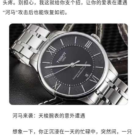
头疼。别担心，我这就给你支个招，让你的爱表在遭遇
深圳市罗湖区深南东路5001号华润大厦写字楼17层1701室（需提前预约）
惠州市惠城区江北文昌一路7号华贸大厦写字楼1座30层05室（需提前预约）
“河马”攻击后也能恢复如初。
厦门市思明区湖滨东路95号华润大厦写字楼B座11层1104室（需提前预约）
福州市鼓楼区五四路128-1号恒力城写字楼15层03室（需提前预约）
成都市锦江区人民东路6号SAC东原中心写字楼24层2406B室（需提前预约）
重庆市江北区观音桥步行街2号融恒时代广场写字楼9层902室（需提前预约）
长沙市芙蓉区定王台街道建湘路393号世茂环球金融中心写字楼（芙蓉广场）10层13室（需提前预约）
郑州市二七区铭功路10号华润大厦写字楼29层2905室（需提前预约）
太原市迎泽区解放路15号亨得利名表服务中心（品牌授权店）3层整层（需提前预约）
沈阳市沈河区中街路137号亨得利名表服务中心（品牌授权店）1层整层（需提前预约）
沈阳市沈河区中街路83号亨得利名表服务中心（品牌授权店）1层整层（需提前预约）
乌鲁木齐市天山区红山路26号时代广场（CCMALL）C座17层17-B（需提前预约）
温州市鹿城区锦绣路1067号置信广场10层1015室（需提前预约）
哈尔滨市道里区友谊西路600号富力中心T2座写字楼29层03室（需提前预约）
河马来袭：天梭腕表的意外遭遇
大连市中山区人民路15号国际金融大厦7层G室（需提前预约）
佛山市禅城区季华五路57号万科金融中心C座12层1205室（需提前预约）
想象一下，你正沉浸在一天的忙碌中，突然间，一只