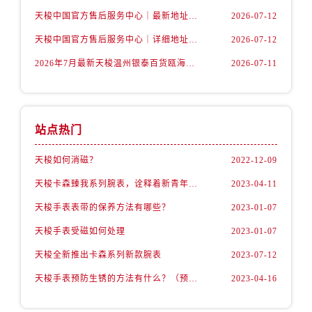
福建省龙岩市新罗区九一南路售后服务中心（需提前预约）
天梭中国官方售后服务中心｜最新地址及官方客服热线权威信息通告（2026年7月最新）
2026-07-12
福建省南平市建阳区人民西路售后服务中心（需提前预约）
天梭中国官方售后服务中心｜详细地址与售后热线权威信息通知（2026年7月最新）
2026-07-12
福建省宁德市蕉城区天湖东路售后服务中心（需提前预约）
2026年7月最新天梭温州银泰百货瓯海店维修保养服务电话
2026-07-11
福建省莆田市城厢区霞林街道荔华东大道售后服务中心（需提前预约）
福建省三明市三元区东乾二路售后服务中心（需提前预约）
福建省漳州市龙文区步港路售后服务中心（需提前预约）
江苏省常州市新北区龙锦路1590号现代传媒中心5号楼10层1008室售后服务中心（需提前预约）
站点热门
江苏省淮安市清江浦区淮海北路售后服务中心（需提前预约）
天梭如何消磁？
2022-12-09
江苏省连云港市海州区通灌北路售后服务中心（需提前预约）
江苏省南京市秦淮区中山南路1号南京中心22层22-C1-C3室售后服务中心（需提前预约）
天梭卡森臻我系列腕表，诠释着新青年的生活态度
2023-04-11
江苏省宿迁市宿城区西湖路售后服务中心（需提前预约）
天梭手表表带的保养方法有哪些？
2023-01-07
江苏省泰州市海陵区永定东路399号置地商务中心东塔（华润万象城）17层1706室售后服务中心（需提前预约）
天梭手表受磁如何处理
2023-01-07
江苏省徐州市鼓楼区淮海东路29号苏宁广场IFC国际金融中心35层3508室售后服务中心（需提前预约）
天梭全新推出卡森系列新款腕表
2023-07-12
江苏省盐城市盐都区世纪大道5号盐城金融城写字楼1号楼16层1604室售后服务中心（需提前预约）
江苏省扬州市邗江区国展路29号星耀天地写字楼1号楼18层1803室售后服务中心（需提前预约）
天梭手表预防生锈的方法有什么？（预防方法）
2023-04-16
江苏省镇江市京口区中山东路售后服务中心（需提前预约）