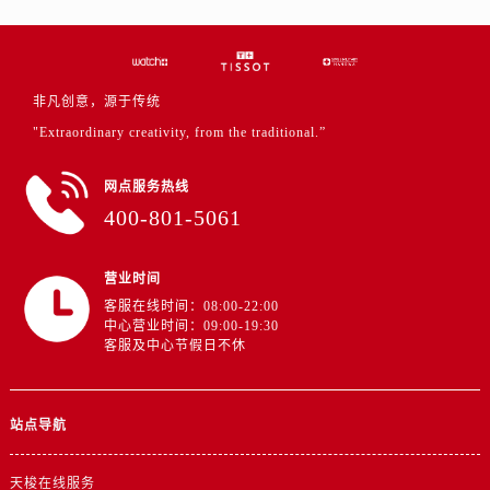
浙江省绍兴市越城区胜利东路379号世茂天际中心写字楼8层805室售后服务中心（需提前预约）
浙江省舟山市定海区解放东路售后服务中心（需提前预约）
澳门特别行政区大堂区议事亭前地（新马路）售后服务中心（需提前预约）
澳门特别行政区风顺堂区南湾大马路售后服务中心（需提前预约）
非凡创意，源于传统
澳门特别行政区花地玛堂区关闸广场售后服务中心（需提前预约）
"Extraordinary creativity, from the traditional.”
澳门特别行政区花王堂区大三巴商圈售后服务中心（需提前预约）
网点服务热线
澳门特别行政区嘉模堂区官也街售后服务中心（需提前预约）
400-801-5061
澳门省路氹城市金光大道售后服务中心（需提前预约）
澳门特别行政区望德堂区塔石广场售后服务中心（需提前预约）
营业时间
福建省福州市鼓楼区五四路128-1号恒力城写字楼15层03室售后服务中心（需提前预约）
客服在线时间：08:00-22:00
福建省厦门市思明区湖滨东路95号万象城华润大厦B座11层1104室售后服务中心（需提前预约）
中心营业时间：09:00-19:30
广东省潮州市潮安区新风路与潮汕路交汇处售后服务中心（需提前预约）
客服及中心节假日不休
广东省广州市天河区天河路230号万菱汇国际中心A塔7层704室售后服务中心（需提前预约）
广东省广州市越秀区环市东路371-375号世界贸易中心大厦南塔15层1507室售后服务中心（需提前预约）
站点导航
广东省河源市源城区越王大道售后服务中心（需提前预约）
广东省惠州市惠城区江北文昌一路7号华贸大厦1座30层3005室售后服务中心（需提前预约）
天梭在线服务