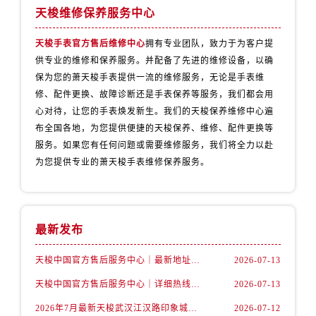
天津市和平区赤峰道136号天津国际金融中心26层2603室售后服务中心（需提前预约）
天梭维修保养服务中心
安徽省安庆市迎江区人民路售后服务中心（需提前预约）
天梭手表官方售后维修中心
拥有专业团队，致力于为客户提
安徽省蚌埠市蚌山区淮河路售后服务中心（需提前预约）
供专业的维修和保养服务。并配备了先进的维修设备，以确
安徽省亳州市谯城区魏武大道售后服务中心（需提前预约）
保为您的萧天梭手表提供一流的维修服务，无论是手表维
安徽省池州市贵池区长江路售后服务中心（需提前预约）
修、配件更换、故障诊断还是手表保养等服务，我们都会用
安徽省滁州市琅琊区南谯北路售后服务中心（需提前预约）
心对待，让您的手表焕发新生。我们的天梭保养维修中心遍
安徽省阜阳市颍州区颍州北路售后服务中心（需提前预约）
布全国各地，为您提供便捷的天梭保养、维修、配件更换等
安徽省淮北市相山区淮海路售后服务中心（需提前预约）
服务。如果您有任何问题或需要维修服务，我们将全力以赴
为您提供专业的萧天梭手表维修保养服务。
安徽省淮南市田家庵区国庆中路售后服务中心（需提前预约）
安徽省黄山市屯溪区黄山西路售后服务中心（需提前预约）
安徽省六安市金安区解放中路售后服务中心（需提前预约）
安徽省马鞍山市雨山区湖南西路售后服务中心（需提前预约）
最新发布
安徽省宿州市埇桥区人民中路售后服务中心（需提前预约）
天梭中国官方售后服务中心｜最新地址与24小时服务电话权威信息通告（2026年7月最新）
2026-07-13
安徽省铜陵市铜官区石城大道售后服务中心（需提前预约）
安徽省芜湖市镜湖区中山路步行街售后服务中心（需提前预约）
天梭中国官方售后服务中心｜详细热线电话及全部网点地址权威信息通知（2026年7月最新）
2026-07-13
安徽省宣城市宣州区叠嶂西路售后服务中心（需提前预约）
2026年7月最新天梭武汉江汉路印象城维修保养服务电话
2026-07-12