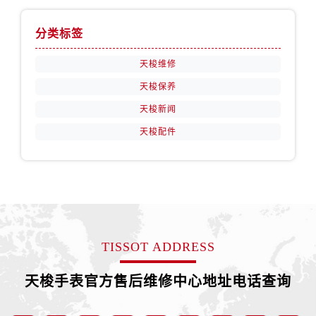
江西省抚州市临川区赣东大道售后服务中心（需提前预约）
江西省赣州市章贡区文清路售后服务中心（需提前预约）
分类标签
江西省吉安市吉州区井冈山大道售后服务中心（需提前预约）
天梭维修
江西省景德镇市珠山区珠山中路售后服务中心（需提前预约）
江西省九江市浔阳区浔阳路售后服务中心（需提前预约）
天梭保养
江西省南昌市红谷滩新区红谷中大道998号绿地双子塔（中央广场）A1座办公楼14层1407室售后服务中心（需提前预约）
天梭新闻
江西省萍乡市安源区萍安北大道与康庄路交叉口售后服务中心（需提前预约）
天梭配件
江西省上饶市信州区滨江西路售后服务中心（需提前预约）
江西省新余市渝水区北湖西路售后服务中心（需提前预约）
江西省宜春市袁州区中山中路售后服务中心（需提前预约）
江西省鹰潭市月湖区胜利东路售后服务中心（需提前预约）
山东省德州市德城区东风中路售后服务中心（需提前预约）
山东省东营市东营区济南路售后服务中心（需提前预约）
TISSOT ADDRESS
山东省济南市历下区经十路11111号华润中心写字楼（万象城）15层1508室售后服务中心（需提前预约）
天梭手表官方售后维修中心地址电话查询
山东省济宁市任城区太白楼路售后服务中心（需提前预约）
山东省莱芜市文化南路8号银座商城名表维修一楼名表维修售后服务中心（需提前预约）