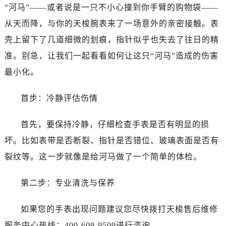
东莞市东城街道鸿福东路1号民盈国贸中心T1写字楼9层907室（需提前预约）
“河马”——或者说是一只不小心撞到你手臂的购物袋——
无锡市梁溪区人民中路139号恒隆广场写字楼1座11层1104室（需提前预约）
从天而降，与你的天梭腕表来了一场意外的亲密接触。表
南通市崇川区工农路57号圆融广场写字楼16层1603室（需提前预约）
壳上留下了几道细微的划痕，指针似乎也失去了往日的精
苏州市苏州工业园区星港街199号苏州中心办公楼C座22层08室（需提前预约）
准。别急，让我们一起看看如何让这只“河马”造成的伤害
武汉市江汉区解放大道686号世界贸易大厦38层09室（需提前预约）
最小化。
南宁市青秀区金湖路59号地王大厦12楼1224室（需提前预约）
合肥市蜀山区潜山路111号万象城华润大厦B座12楼03室（需提前预约）
首步：冷静评估伤情
泉州市丰泽区宝洲路729号浦西万达中心写字楼A座7楼709室（需提前预约）
青岛市南区山东路6号华润大厦B座22层04室（需提前预约）
首先，要保持冷静，仔细检查手表是否有明显的损
烟台市芝罘区胜利路139号万达金融中心A座907室（需提前预约）
坏。比如表带是否断裂、指针是否错位、玻璃表面是否有
长春市朝阳区西安大路727号中银大厦A座(旺进大厦)18层09室（需提前预约）
裂纹等。这一步就像是给河马做了一个简单的体检。
贵阳市南明区都司高架桥路33号亨特国际金融中心14楼14D（需提前预约）
昆明市盘龙区北京路928号同德昆明广场写字楼10层06室（需提前预约）
第二步：专业清洗与保养
石家庄市长安区中山东路39号勒泰中心写字楼B座13层07室（需提前预约）
西安市碑林区南关正街88号华侨城长安国际中心E座6楼10室（需提前预约）
如果您的手表出现问题建议您尽快拨打天梭售后维修
海口市龙华区金贸东路5号海口华润大厦B座17层1707室（需提前预约）
服务中心热线：400-609-9509进行咨询。