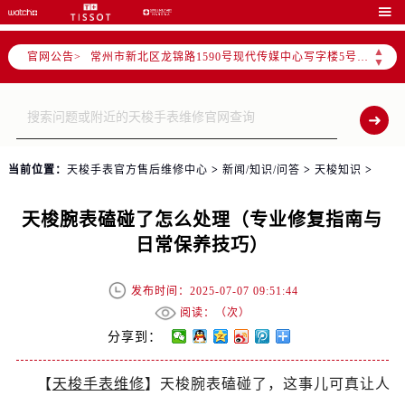
上海市黄浦区南京东路299号宏伊国际广场写字楼8层806室（需提前预约）

南京市秦淮区中山南路1号（新街口）南京中心写字楼22层C1-1室（需提前预约）
▲
官网公告>
常州市新北区龙锦路1590号现代传媒中心写字楼5号楼10层1008室（需提前预约）
▼
徐州市鼓楼区淮海东路29号苏宁广场IFC国际金融中心写字楼35层3508室（需提前预约）
扬州市邗江区国展路29号星耀天地写字楼1号楼18层1803室（需提前预约）
盐城市盐都区世纪大道5号盐城金融城写字楼1号楼16层1604室（需提前预约）
泰州市海陵区永定东路399号置地商务中心东塔写字楼（华润万象城）17层1706室（需提前预约）
当前位置：
天梭手表官方售后维修中心
>
新闻/知识/问答
>
天梭知识
>
宁波市江北区大闸南路500号来福士广场办公楼20层2009室（需提前预约）
杭州市上城区钱江路1366号华润大厦写字楼A座5层503-5室（需提前预约）
天梭腕表磕碰了怎么处理（专业修复指南与
金华市金东区东市南街777号金华万达广场写字楼4号楼22层2209室（需提前预约）
日常保养技巧）
绍兴市越城区胜利东路379号世茂天际中心写字楼8层805室（需提前预约）
嘉兴市南湖区广益路705号嘉兴世界贸易中心写字楼A座13层1304室（需提前预约）
发布时间：2025-07-07 09:51:44
南昌市红谷滩新区红谷中大道998号绿地双子塔（中央广场）A1座办公楼14层07室（需提前预约）
阅读：（
次）
济南市历下区经十路11111号华润中心写字楼（万象城）15层1508室（需提前预约）
分享到：
广州市天河区天河路230号万菱汇国际中心写字楼A塔7层704室（需提前预约）
【
天梭手表维修
】天梭腕表磕碰了，这事儿可真让人
广州市越秀区环市东路371-375号世界贸易中心大厦南塔写字楼15层07室（需提前预约）