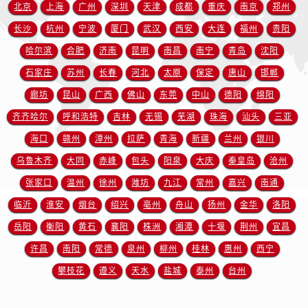
山东省临沂市兰山区解放路售后服务中心（需提前预约）
北京
上海
广州
深圳
天津
成都
重庆
南京
郑州
山东省日照市东港区烟台路售后服务中心（需提前预约）
长沙
杭州
宁波
厦门
武汉
西安
大连
福州
贵阳
山东省泰安市泰山区财源街道泰山大街售后服务中心（需提前预约）
哈尔滨
合肥
济南
昆明
南昌
南宁
青岛
沈阳
山东省威海市环翠区新威海路89号振华商厦一楼名表维修售后服务中心（需提前预约）
石家庄
苏州
长春
河北
太原
保定
唐山
邯郸
山东省潍坊市奎文区东风东街售后服务中心（需提前预约）
廊坊
昆山
广西
佛山
东莞
中山
德阳
绵阳
山东省枣庄市滕州市北辛路与善国路交叉口售后服务中心（需提前预约）
齐齐哈尔
呼和浩特
吉林
无锡
芜湖
珠海
汕头
三亚
山东省淄博市张店区金晶大道售后服务中心（需提前预约）
海口
赣州
漳州
拉萨
青海
新疆
兰州
银川
上海市黄浦区南京东路299号宏伊国际广场写字楼8层806室售后服务中心（需提前预约）
上海市徐汇区虹桥路3号港汇中心2座37层3705室售后服务中心（需提前预约）
乌鲁木齐
大同
赤峰
包头
阳泉
大庆
秦皇岛
沧州
浙江省杭州市上城区钱江路1366号华润大厦A座5层503-5室售后服务中心（需提前预约）
张家口
温州
徐州
潍坊
九江
常州
嘉兴
南通
浙江省湖州市吴兴区劳动路售后服务中心（需提前预约）
临沂
淮安
烟台
绍兴
亳州
舟山
扬州
金华
洛阳
浙江省嘉兴市南湖区广益路705号嘉兴世界贸易中心A座13层1304室售后服务中心（需提前预约）
岳阳
衡阳
黄石
襄阳
株洲
湘潭
十堰
荆州
宜昌
浙江省金华市金东区东市南街777号金华万达广场4号楼22楼2209室售后服务中心（需提前预约）
许昌
南阳
常德
泉州
柳州
桂林
惠州
西宁
浙江省丽水市莲都区解放街售后服务中心（需提前预约）
攀枝花
遵义
天水
盐城
泰州
台州
浙江省宁波市江北区大闸南路500号来福士广场办公楼20层2009室售后服务中心（需提前预约）
浙江省衢州市柯城区上街售后服务中心（需提前预约）