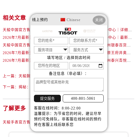
内蒙古自治区通辽市科尔沁区明仁大街售后服务中心（需提前预约）
内蒙古自治区乌海市海勃湾区人民南路售后服务中心（需提前预约）
相关文章
内蒙古自治区乌兰察布市集宁区恩和大街售后服务中心（需提前预约）
线上预约
Chinese
关闭
内蒙古自治区锡林郭勒盟市锡林浩特市光明街与额尔敦路交叉口售后服务中心（需提前预约）
天梭中国官方售后服务中心｜最新地址与24小时服务电话权威信息通告（2026年7月最新）
天梭中国官方售后服务中心｜详细热线电话及全部网点地址权威信息通知（2026年7月最新）
内蒙古自治区兴安盟市乌兰浩特市兴安大街售后服务中心（需提前预约）
2026年7月最新天梭武汉江汉路印象城维修保养服务电话
天梭中国官方售后服务中心｜最新地址及官方客服热线权威信息通告（2026年7月最新）
山西省大同市平城区迎宾街售后服务中心（需提前预约）
天梭中国官方售后服务中心｜详细地址与售后热线权威信息通知（2026年7月最新）
2026年7月最新天梭温州银泰百货瓯海店维修保养服务电话
2026年7月最新天梭北京王府井银泰in88维修保养服务电话
2026年7月最新天梭太原王府井奥莱·晋阳里维修保养服务电话
山西省晋城市城区黄华街售后服务中心（需提前预约）
填写地区 / 选择到店时间
2026年7月最新天梭南宁兴宁吾悦广场维修保养服务电话
2026年7月最新天梭泰州泰兴吾悦广场维修保养服务电话
山西省晋中市榆次区顺城街售后服务中心（需提前预约）
山西省临汾市尧都区解放路售后服务中心（需提前预约）
备注信息（非必填）：
上一篇：
天梭腕表割手？一招教你安全应对！
山西省吕梁市离石区永宁中路与建设街交叉口售后服务中心（需提前预约）
下一篇：
揭秘：天梭腕表划痕修复，轻松恢复光泽！
山西省朔州市朔城区怡西路与鄯阳西街交汇处售后服务中心（需提前预约）
山西省忻州市忻府区和平东街与七一南路交叉口售后服务中心（需提前预约）
400-801-5061
提交服务
山西省阳泉市郊区平阳东街与新城大道交叉口售后服务中心（需提前预约）
了解更多
客服在线时间：8:00-22:00
山西省运城市盐湖区河东街售后服务中心（需提前预约）
温馨提示：为节省您的时间，建议尽早
预约可免排队，非客服在线时间的预约
山西省长治市潞州区英雄中路售后服务中心（需提前预约）
天梭手表官方售后维修中心
将在客服上线后联系您
山西省太原市迎泽区迎泽街道解放路15号亨得利名表维修授权店3楼售后服务中心（需提前预约）