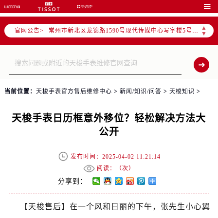
上海市黄浦区南京东路299号宏伊国际广场写字楼8层806室（需提前预约）

南京市秦淮区中山南路1号（新街口）南京中心写字楼22层C1-1室（需提前预约）
▲
官网公告>
常州市新北区龙锦路1590号现代传媒中心写字楼5号楼10层1008室（需提前预约）
▼
徐州市鼓楼区淮海东路29号苏宁广场IFC国际金融中心写字楼35层3508室（需提前预约）
扬州市邗江区国展路29号星耀天地写字楼1号楼18层1803室（需提前预约）
盐城市盐都区世纪大道5号盐城金融城写字楼1号楼16层1604室（需提前预约）
泰州市海陵区永定东路399号置地商务中心东塔写字楼（华润万象城）17层1706室（需提前预约）
当前位置：
天梭手表官方售后维修中心
>
新闻/知识/问答
>
天梭知识
>
宁波市江北区大闸南路500号来福士广场办公楼20层2009室（需提前预约）
杭州市上城区钱江路1366号华润大厦写字楼A座5层503-5室（需提前预约）
天梭手表日历框意外移位？轻松解决方法大
金华市金东区东市南街777号金华万达广场写字楼4号楼22层2209室（需提前预约）
公开
绍兴市越城区胜利东路379号世茂天际中心写字楼8层805室（需提前预约）
嘉兴市南湖区广益路705号嘉兴世界贸易中心写字楼A座13层1304室（需提前预约）
发布时间：2025-04-02 11:21:14
南昌市红谷滩新区红谷中大道998号绿地双子塔（中央广场）A1座办公楼14层07室（需提前预约）
阅读：（
次）
济南市历下区经十路11111号华润中心写字楼（万象城）15层1508室（需提前预约）
分享到：
广州市天河区天河路230号万菱汇国际中心写字楼A塔7层704室（需提前预约）
【
天梭售后
】在一个风和日丽的下午，张先生小心翼
广州市越秀区环市东路371-375号世界贸易中心大厦南塔写字楼15层07室（需提前预约）