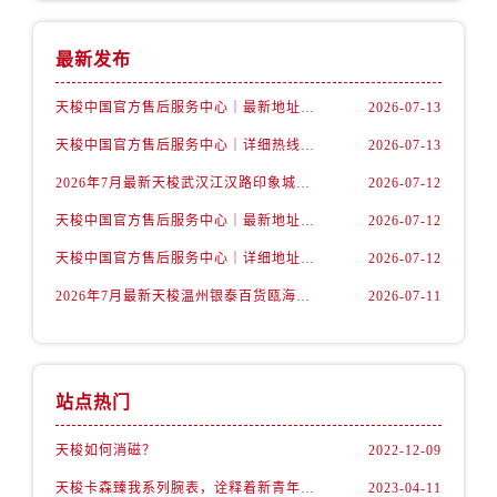
福建省龙岩市新罗区九一南路售后服务中心（需提前预约）
福建省南平市建阳区人民西路售后服务中心（需提前预约）
最新发布
福建省宁德市蕉城区天湖东路售后服务中心（需提前预约）
福建省莆田市城厢区霞林街道荔华东大道售后服务中心（需提前预约）
天梭中国官方售后服务中心｜最新地址与24小时服务电话权威信息通告（2026年7月最新）
2026-07-13
福建省三明市三元区东乾二路售后服务中心（需提前预约）
天梭中国官方售后服务中心｜详细热线电话及全部网点地址权威信息通知（2026年7月最新）
2026-07-13
福建省漳州市龙文区步港路售后服务中心（需提前预约）
2026年7月最新天梭武汉江汉路印象城维修保养服务电话
2026-07-12
江苏省常州市新北区龙锦路1590号现代传媒中心5号楼10层1008室售后服务中心（需提前预约）
天梭中国官方售后服务中心｜最新地址及官方客服热线权威信息通告（2026年7月最新）
2026-07-12
江苏省淮安市清江浦区淮海北路售后服务中心（需提前预约）
江苏省连云港市海州区通灌北路售后服务中心（需提前预约）
天梭中国官方售后服务中心｜详细地址与售后热线权威信息通知（2026年7月最新）
2026-07-12
江苏省南京市秦淮区中山南路1号南京中心22层22-C1-C3室售后服务中心（需提前预约）
2026年7月最新天梭温州银泰百货瓯海店维修保养服务电话
2026-07-11
江苏省宿迁市宿城区西湖路售后服务中心（需提前预约）
江苏省泰州市海陵区永定东路399号置地商务中心东塔（华润万象城）17层1706室售后服务中心（需提前预约）
江苏省徐州市鼓楼区淮海东路29号苏宁广场IFC国际金融中心35层3508室售后服务中心（需提前预约）
站点热门
江苏省盐城市盐都区世纪大道5号盐城金融城写字楼1号楼16层1604室售后服务中心（需提前预约）
江苏省扬州市邗江区国展路29号星耀天地写字楼1号楼18层1803室售后服务中心（需提前预约）
天梭如何消磁？
2022-12-09
江苏省镇江市京口区中山东路售后服务中心（需提前预约）
天梭卡森臻我系列腕表，诠释着新青年的生活态度
2023-04-11