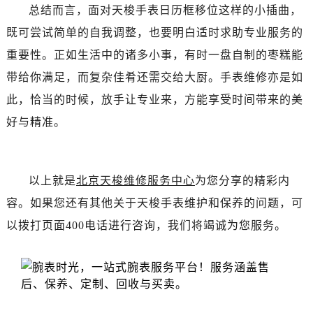
辽宁省锦州市古塔区中央大街售后服务中心（需提前预约）
总结而言，面对天梭手表日历框移位这样的小插曲，
辽宁省辽阳市白塔区新运大街售后服务中心（需提前预约）
既可尝试简单的自我调整，也要明白适时求助专业服务的
辽宁省盘锦市兴隆台区石油大街售后服务中心（需提前预约）
重要性。正如生活中的诸多小事，有时一盘自制的枣糕能
辽宁省铁岭市银州区南马路售后服务中心（需提前预约）
带给你满足，而复杂佳肴还需交给大厨。手表维修亦是如
辽宁省营口市站前区市府路与渤海大街交叉口售后服务中心（需提前预约）
此，恰当的时候，放手让专业来，方能享受时间带来的美
辽宁省沈阳市沈河区中街路137号亨得利名表维修授权店1楼售后服务中心（需提前预约）
好与精准。
辽宁省沈阳市沈河区中街路83号亨得利名表维修授权店1楼售后服务中心（需提前预约）
北京市朝阳区建国门外大街甲6号华熙国际中心D座11层1102室售后服务中心（需提前预约）
北京市东城区东长安街1号王府井东方广场W3座6层602室售后服务中心（需提前预约）
以上就是
北京天梭维修服务中心
为您分享的精彩内
河北省保定市竞秀区朝阳北大街北国先天下售后服务中心（需提前预约）
内蒙古自治区阿拉善盟市左旗土尔扈特大街售后服务中心（需提前预约）
容。如果您还有其他关于天梭手表维护和保养的问题，可
内蒙古自治区巴彦淖尔市临河区新华街售后服务中心（需提前预约）
以拨打页面400电话进行咨询，我们将竭诚为您服务。
内蒙古自治区包头市青山区幸福路甲3号王府井百货名表维修售后服务中心（需提前预约）
内蒙古自治区赤峰市红山区哈达街售后服务中心（需提前预约）
内蒙古自治区鄂尔多斯市东胜区伊金霍洛街售后服务中心（需提前预约）
内蒙古自治区呼伦贝尔市海拉尔区中央街售后服务中心（需提前预约）