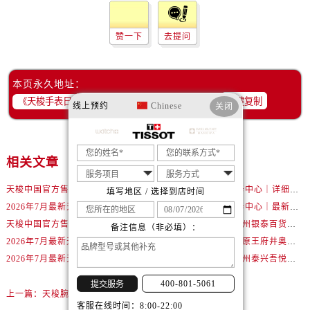
内蒙古自治区通辽市科尔沁区明仁大街售后服务中心（需提前预约）
内蒙古自治区乌海市海勃湾区人民南路售后服务中心（需提前预约）
赞一下
去提问
内蒙古自治区乌兰察布市集宁区恩和大街售后服务中心（需提前预约）
内蒙古自治区锡林郭勒盟市锡林浩特市光明街与额尔敦路交叉口售后服务中心（需提前预约）
内蒙古自治区兴安盟市乌兰浩特市兴安大街售后服务中心（需提前预约）
本页永久地址：
一键复制
山西省大同市平城区迎宾街售后服务中心（需提前预约）
线上预约
Chinese
关闭
山西省晋城市城区黄华街售后服务中心（需提前预约）
山西省晋中市榆次区顺城街售后服务中心（需提前预约）
山西省临汾市尧都区解放路售后服务中心（需提前预约）
相关文章
山西省吕梁市离石区永宁中路与建设街交叉口售后服务中心（需提前预约）
天梭中国官方售后服务中心｜最新地址与24小时服务电话权威信息通告（2026年7月最新）
天梭中国官方售后服务中心｜详细热线电话及全部网点地址权威信息通知（2026年7月最新）
填写地区 / 选择到店时间
山西省朔州市朔城区怡西路与鄯阳西街交汇处售后服务中心（需提前预约）
2026年7月最新天梭武汉江汉路印象城维修保养服务电话
天梭中国官方售后服务中心｜最新地址及官方客服热线权威信息通告（2026年7月最新）
山西省忻州市忻府区和平东街与七一南路交叉口售后服务中心（需提前预约）
天梭中国官方售后服务中心｜详细地址与售后热线权威信息通知（2026年7月最新）
2026年7月最新天梭温州银泰百货瓯海店维修保养服务电话
备注信息（非必填）：
山西省阳泉市郊区平阳东街与新城大道交叉口售后服务中心（需提前预约）
2026年7月最新天梭北京王府井银泰in88维修保养服务电话
2026年7月最新天梭太原王府井奥莱·晋阳里维修保养服务电话
山西省运城市盐湖区河东街售后服务中心（需提前预约）
2026年7月最新天梭南宁兴宁吾悦广场维修保养服务电话
2026年7月最新天梭泰州泰兴吾悦广场维修保养服务电话
山西省长治市潞州区英雄中路售后服务中心（需提前预约）
400-801-5061
提交服务
上一篇：
天梭腕表星期框意外掉落，如何轻松应对修复
山西省太原市迎泽区迎泽街道解放路15号亨得利名表维修授权店3楼售后服务中心（需提前预约）
客服在线时间：8:00-22:00