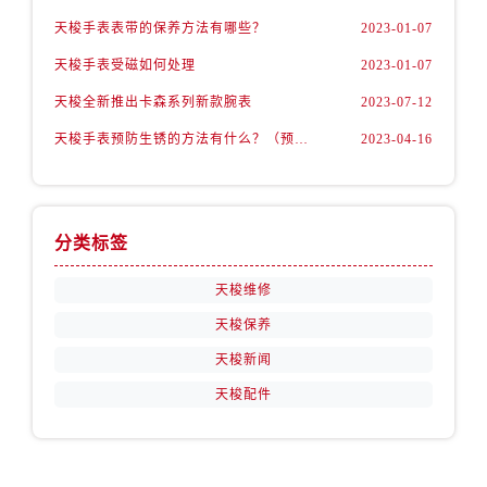
江西省抚州市临川区赣东大道售后服务中心（需提前预约）
天梭手表表带的保养方法有哪些？
2023-01-07
江西省赣州市章贡区文清路售后服务中心（需提前预约）
天梭手表受磁如何处理
2023-01-07
江西省吉安市吉州区井冈山大道售后服务中心（需提前预约）
江西省景德镇市珠山区珠山中路售后服务中心（需提前预约）
天梭全新推出卡森系列新款腕表
2023-07-12
江西省九江市浔阳区浔阳路售后服务中心（需提前预约）
天梭手表预防生锈的方法有什么？（预防方法）
2023-04-16
江西省南昌市红谷滩新区红谷中大道998号绿地双子塔（中央广场）A1座办公楼14层1407室售后服务中心（需提前预约）
江西省萍乡市安源区萍安北大道与康庄路交叉口售后服务中心（需提前预约）
江西省上饶市信州区滨江西路售后服务中心（需提前预约）
分类标签
江西省新余市渝水区北湖西路售后服务中心（需提前预约）
江西省宜春市袁州区中山中路售后服务中心（需提前预约）
天梭维修
江西省鹰潭市月湖区胜利东路售后服务中心（需提前预约）
天梭保养
山东省德州市德城区东风中路售后服务中心（需提前预约）
天梭新闻
山东省东营市东营区济南路售后服务中心（需提前预约）
天梭配件
山东省济南市历下区经十路11111号华润中心写字楼（万象城）15层1508室售后服务中心（需提前预约）
山东省济宁市任城区太白楼路售后服务中心（需提前预约）
山东省莱芜市文化南路8号银座商城名表维修一楼名表维修售后服务中心（需提前预约）