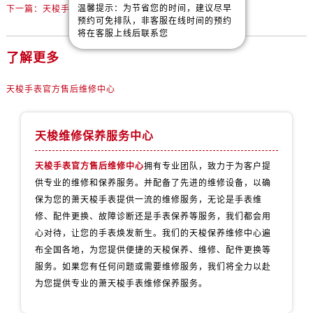
天津市和平区赤峰道136号天津国际金融中心26层2603室售后服务中心（需提前预约）
温馨提示：为节省您的时间，建议尽早
下一篇：
天梭手表发条拧反了解决办法深度解析
预约可免排队，非客服在线时间的预约
安徽省安庆市迎江区人民路售后服务中心（需提前预约）
将在客服上线后联系您
安徽省蚌埠市蚌山区淮河路售后服务中心（需提前预约）
了解更多
安徽省亳州市谯城区魏武大道售后服务中心（需提前预约）
安徽省池州市贵池区长江路售后服务中心（需提前预约）
天梭手表官方售后维修中心
安徽省滁州市琅琊区南谯北路售后服务中心（需提前预约）
安徽省阜阳市颍州区颍州北路售后服务中心（需提前预约）
天梭维修保养服务中心
安徽省淮北市相山区淮海路售后服务中心（需提前预约）
安徽省淮南市田家庵区国庆中路售后服务中心（需提前预约）
天梭手表官方售后维修中心
拥有专业团队，致力于为客户提
安徽省黄山市屯溪区黄山西路售后服务中心（需提前预约）
供专业的维修和保养服务。并配备了先进的维修设备，以确
保为您的萧天梭手表提供一流的维修服务，无论是手表维
安徽省六安市金安区解放中路售后服务中心（需提前预约）
修、配件更换、故障诊断还是手表保养等服务，我们都会用
安徽省马鞍山市雨山区湖南西路售后服务中心（需提前预约）
心对待，让您的手表焕发新生。我们的天梭保养维修中心遍
安徽省宿州市埇桥区人民中路售后服务中心（需提前预约）
布全国各地，为您提供便捷的天梭保养、维修、配件更换等
安徽省铜陵市铜官区石城大道售后服务中心（需提前预约）
服务。如果您有任何问题或需要维修服务，我们将全力以赴
安徽省芜湖市镜湖区中山路步行街售后服务中心（需提前预约）
为您提供专业的萧天梭手表维修保养服务。
安徽省宣城市宣州区叠嶂西路售后服务中心（需提前预约）