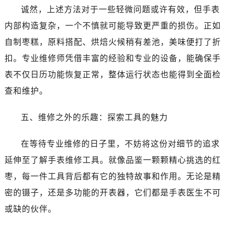
吉林省白城市洮北区明仁南街售后服务中心（需提前预约）
诚然，上述方法对于一些轻微问题或许有效，但手表
吉林省白山市浑江区浑江大街售后服务中心（需提前预约）
内部构造复杂，一个不慎就可能导致更严重的损伤。正如
吉林省吉林市船营区河南街售后服务中心（需提前预约）
自制枣糕，原料搭配、烘焙火候稍有差池，美味便打了折
吉林省辽源市龙山区人民大街售后服务中心（需提前预约）
扣。专业维修师凭借丰富的经验和专业的设备，能确保手
吉林省梅河口市新华街道梅河大街售后服务中心（需提前预约）
表不仅日历功能恢复正常，整体运行状态也能得到全面检
吉林省四平市铁东区紫气大路与南九经街交汇处售后服务中心（需提前预约）
吉林省松原市宁江区五环大街售后服务中心（需提前预约）
查和维护。
吉林省通化市东昌区环通乡江南大街售后服务中心（需提前预约）
五、维修之外的乐趣：探索工具的魅力
吉林省延边市延吉市解放路售后服务中心（需提前预约）
辽宁省鞍山市铁东区站前街售后服务中心（需提前预约）
在等待专业维修的日子里，不妨将这份对细节的追求
辽宁省本溪市平山区胜利路售后服务中心（需提前预约）
延伸至了解手表维修工具。就像品鉴一颗颗精心挑选的红
辽宁省朝阳市双塔区新华路售后服务中心（需提前预约）
辽宁省丹东市振兴区七经街售后服务中心（需提前预约）
枣，每一件工具背后都有它的独特故事和作用。无论是精
辽宁省抚顺市新抚区东一路售后服务中心（需提前预约）
密的镊子，还是多功能的开表器，它们都是手表医生不可
辽宁省阜新市海州区解放大街售后服务中心（需提前预约）
或缺的伙伴。
辽宁省葫芦岛市连山区中央路售后服务中心（需提前预约）