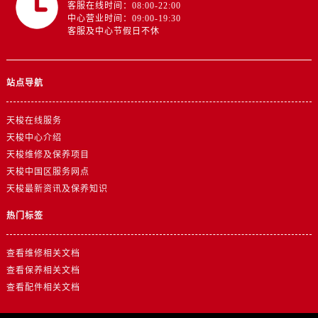
广东省江门市蓬江区广场西路售后服务中心（需提前预约）
客服在线时间：08:00-22:00
中心营业时间：09:00-19:30
广东省揭阳市榕城进贤门步行街售后服务中心（需提前预约）
客服及中心节假日不休
广东省茂名市电白区水东街道迎宾大道售后服务中心（需提前预约）
广东省梅州市梅江区金燕大道售后服务中心（需提前预约）
站点导航
广东省清远市清城区湖西路售后服务中心（需提前预约）
广东省汕头市龙湖区长平路售后服务中心（需提前预约）
天梭在线服务
广东省汕尾市城区香洲街道园林社区翠园街售后服务中心（需提前预约）
天梭中心介绍
广东省韶关市武江区芙蓉新区与老城中心交汇处售后服务中心（需提前预约）
天梭维修及保养项目
广东省深圳市罗湖区深南东路5001号华润大厦17层1701室售后服务中心（需提前预约）
天梭中国区服务网点
广东省阳江市江城区东风一路售后服务中心（需提前预约）
天梭最新资讯及保养知识
广东省云浮市云城区金山路售后服务中心（需提前预约）
热门标签
广东省湛江市赤坎区观海北路售后服务中心（需提前预约）
广东省肇庆市端州区信安大道与砚都大道交汇处售后服务中心（需提前预约）
查看维修相关文档
广西壮族自治区百色市右江区中山二路售后服务中心（需提前预约）
查看保养相关文档
广西壮族自治区北海市海城区北京路售后服务中心（需提前预约）
查看配件相关文档
广西壮族自治区崇左市江州区石景林街道友谊大道与丽川路交汇处售后服务中心（需提前预约）