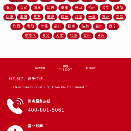
浙江省绍兴市越城区胜利东路379号世茂天际中心写字楼8层805室售后服务中心（需提前预约）
临沂
淮安
烟台
绍兴
亳州
舟山
扬州
金华
洛阳
浙江省舟山市定海区解放东路售后服务中心（需提前预约）
岳阳
衡阳
黄石
襄阳
株洲
湘潭
十堰
荆州
宜昌
澳门特别行政区大堂区议事亭前地（新马路）售后服务中心（需提前预约）
许昌
南阳
常德
泉州
柳州
桂林
惠州
西宁
澳门特别行政区风顺堂区南湾大马路售后服务中心（需提前预约）
澳门特别行政区花地玛堂区关闸广场售后服务中心（需提前预约）
攀枝花
遵义
天水
盐城
泰州
台州
澳门特别行政区花王堂区大三巴商圈售后服务中心（需提前预约）
澳门特别行政区嘉模堂区官也街售后服务中心（需提前预约）
澳门省路氹城市金光大道售后服务中心（需提前预约）
澳门特别行政区望德堂区塔石广场售后服务中心（需提前预约）
福建省福州市鼓楼区五四路128-1号恒力城写字楼15层03室售后服务中心（需提前预约）
非凡创意，源于传统
福建省厦门市思明区湖滨东路95号万象城华润大厦B座11层1104室售后服务中心（需提前预约）
"Extraordinary creativity, from the traditional.”
广东省潮州市潮安区新风路与潮汕路交汇处售后服务中心（需提前预约）
广东省广州市天河区天河路230号万菱汇国际中心A塔7层704室售后服务中心（需提前预约）
网点服务热线
广东省广州市越秀区环市东路371-375号世界贸易中心大厦南塔15层1507室售后服务中心（需提前预约）
400-801-5061
广东省河源市源城区越王大道售后服务中心（需提前预约）
广东省惠州市惠城区江北文昌一路7号华贸大厦1座30层3005室售后服务中心（需提前预约）
营业时间