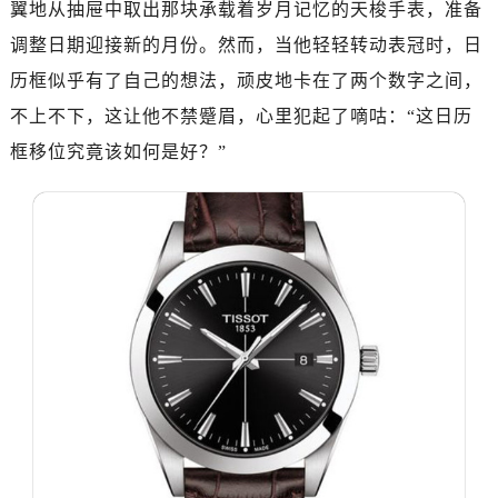
翼地从抽屉中取出那块承载着岁月记忆的天梭手表，准备
深圳市罗湖区深南东路5001号华润大厦写字楼17层1701室（需提前预约）
惠州市惠城区江北文昌一路7号华贸大厦写字楼1座30层05室（需提前预约）
调整日期迎接新的月份。然而，当他轻轻转动表冠时，日
厦门市思明区湖滨东路95号华润大厦写字楼B座11层1104室（需提前预约）
历框似乎有了自己的想法，顽皮地卡在了两个数字之间，
福州市鼓楼区五四路128-1号恒力城写字楼15层03室（需提前预约）
不上不下，这让他不禁蹙眉，心里犯起了嘀咕：“这日历
成都市锦江区人民东路6号SAC东原中心写字楼24层2406B室（需提前预约）
框移位究竟该如何是好？”
重庆市江北区观音桥步行街2号融恒时代广场写字楼9层902室（需提前预约）
长沙市芙蓉区定王台街道建湘路393号世茂环球金融中心写字楼（芙蓉广场）10层13室（需提前预约）
郑州市二七区铭功路10号华润大厦写字楼29层2905室（需提前预约）
太原市迎泽区解放路15号亨得利名表服务中心（品牌授权店）3层整层（需提前预约）
沈阳市沈河区中街路137号亨得利名表服务中心（品牌授权店）1层整层（需提前预约）
沈阳市沈河区中街路83号亨得利名表服务中心（品牌授权店）1层整层（需提前预约）
乌鲁木齐市天山区红山路26号时代广场（CCMALL）C座17层17-B（需提前预约）
温州市鹿城区锦绣路1067号置信广场10层1015室（需提前预约）
哈尔滨市道里区友谊西路600号富力中心T2座写字楼29层03室（需提前预约）
大连市中山区人民路15号国际金融大厦7层G室（需提前预约）
佛山市禅城区季华五路57号万科金融中心C座12层1205室（需提前预约）