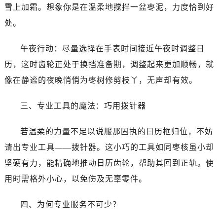
唐山市路南区新华东道100号万达广场写字楼A座10层1002室（需提前预约）
雪上加霜。想象你是在温柔地搅拌一盆枣泥，力度恰到好
台州市椒江区东海大道1800号腾达中心东1幢20楼2002室（需提前预约）
处。
内蒙古自治区呼和浩特市玉泉区大学西街70号华润万象城写字楼（鄂尔多斯大厦）23层2326室（需提前预约）
甘肃省兰州市七里河区西津西路16号兰州中心写字楼21层2102室（需提前预约）
午夜行动：尽量选择在手表时间接近午夜时调整日
重庆市解放碑渝中区民权路28号英利国际金融中心写字楼20层01室（需提前预约）
历，这时齿轮正处于换挡准备期，调整起来更加顺畅，就
黑龙江省大庆市萨尔图区会战大街售后服务中心（需提前预约）
像在静谧的夜晚悄悄为枣树修剪枝丫，无声却有效。
黑龙江省鹤岗市向阳区红军路售后服务中心（需提前预约）
黑龙江省黑河市爱辉区中央街售后服务中心（需提前预约）
三、专业工具的魔法：巧用拨针器
黑龙江省鸡西市鸡冠区红军路售后服务中心（需提前预约）
黑龙江省佳木斯市向阳区长安路售后服务中心（需提前预约）
若温柔的力量不足以说服那固执的日历框归位，不妨
黑龙江省牡丹江市东安区太平路售后服务中心（需提前预约）
请出专业工具——拨针器。这小巧的工具如同枣核虽小却
黑龙江省七台河市桃山区大同街售后服务中心（需提前预约）
坚硬有力，能精确地推动日历齿轮，帮助其回到正轨。使
黑龙江省齐齐哈尔市龙沙区龙华路售后服务中心（需提前预约）
用时需格外小心，以免伤及无辜零件。
黑龙江省双鸭山市尖山区新兴大街售后服务中心（需提前预约）
黑龙江省绥化市北林区新华街与康庄路交叉口售后服务中心（需提前预约）
四、为何专业服务不可少？
黑龙江省伊春市伊美区通河路售后服务中心（需提前预约）