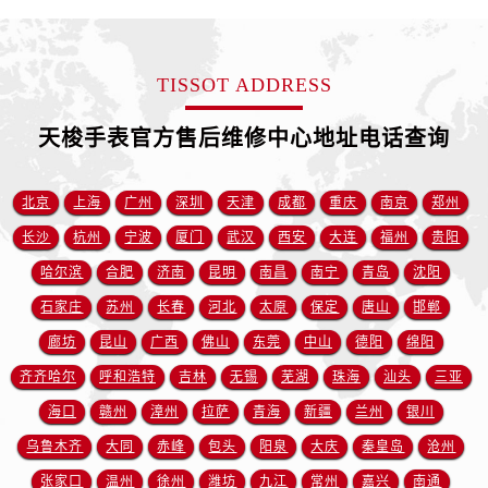
山东省临沂市兰山区解放路售后服务中心（需提前预约）
山东省日照市东港区烟台路售后服务中心（需提前预约）
山东省泰安市泰山区财源街道泰山大街售后服务中心（需提前预约）
TISSOT ADDRESS
山东省威海市环翠区新威海路89号振华商厦一楼名表维修售后服务中心（需提前预约）
山东省潍坊市奎文区东风东街售后服务中心（需提前预约）
天梭手表官方售后维修中心地址电话查询
山东省枣庄市滕州市北辛路与善国路交叉口售后服务中心（需提前预约）
山东省淄博市张店区金晶大道售后服务中心（需提前预约）
北京
上海
广州
深圳
天津
成都
重庆
南京
郑州
上海市黄浦区南京东路299号宏伊国际广场写字楼8层806室售后服务中心（需提前预约）
长沙
杭州
宁波
厦门
武汉
西安
大连
福州
贵阳
上海市徐汇区虹桥路3号港汇中心2座37层3705室售后服务中心（需提前预约）
哈尔滨
合肥
济南
昆明
南昌
南宁
青岛
沈阳
浙江省杭州市上城区钱江路1366号华润大厦A座5层503-5室售后服务中心（需提前预约）
石家庄
苏州
长春
河北
太原
保定
唐山
邯郸
浙江省湖州市吴兴区劳动路售后服务中心（需提前预约）
廊坊
昆山
广西
佛山
东莞
中山
德阳
绵阳
浙江省嘉兴市南湖区广益路705号嘉兴世界贸易中心A座13层1304室售后服务中心（需提前预约）
浙江省金华市金东区东市南街777号金华万达广场4号楼22楼2209室售后服务中心（需提前预约）
齐齐哈尔
呼和浩特
吉林
无锡
芜湖
珠海
汕头
三亚
浙江省丽水市莲都区解放街售后服务中心（需提前预约）
海口
赣州
漳州
拉萨
青海
新疆
兰州
银川
浙江省宁波市江北区大闸南路500号来福士广场办公楼20层2009室售后服务中心（需提前预约）
乌鲁木齐
大同
赤峰
包头
阳泉
大庆
秦皇岛
沧州
浙江省衢州市柯城区上街售后服务中心（需提前预约）
张家口
温州
徐州
潍坊
九江
常州
嘉兴
南通