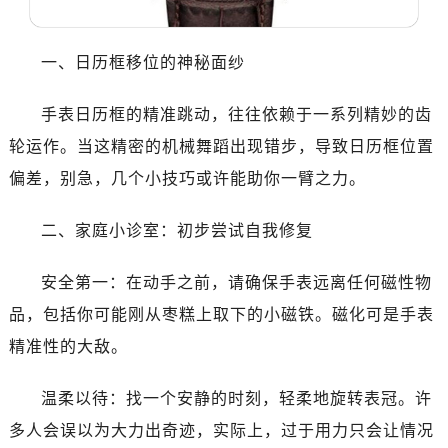
东莞市东城街道鸿福东路1号民盈国贸中心T1写字楼9层907室（需提前预约）
无锡市梁溪区人民中路139号恒隆广场写字楼1座11层1104室（需提前预约）
一、日历框移位的神秘面纱
南通市崇川区工农路57号圆融广场写字楼16层1603室（需提前预约）
苏州市苏州工业园区星港街199号苏州中心办公楼C座22层08室（需提前预约）
手表日历框的精准跳动，往往依赖于一系列精妙的齿
武汉市江汉区解放大道686号世界贸易大厦38层09室（需提前预约）
轮运作。当这精密的机械舞蹈出现错步，导致日历框位置
南宁市青秀区金湖路59号地王大厦12楼1224室（需提前预约）
合肥市蜀山区潜山路111号万象城华润大厦B座12楼03室（需提前预约）
偏差，别急，几个小技巧或许能助你一臂之力。
泉州市丰泽区宝洲路729号浦西万达中心写字楼A座7楼709室（需提前预约）
二、家庭小诊室：初步尝试自我修复
青岛市南区山东路6号华润大厦B座22层04室（需提前预约）
烟台市芝罘区胜利路139号万达金融中心A座907室（需提前预约）
安全第一：在动手之前，请确保手表远离任何磁性物
长春市朝阳区西安大路727号中银大厦A座(旺进大厦)18层09室（需提前预约）
品，包括你可能刚从枣糕上取下的小磁铁。磁化可是手表
贵阳市南明区都司高架桥路33号亨特国际金融中心14楼14D（需提前预约）
昆明市盘龙区北京路928号同德昆明广场写字楼10层06室（需提前预约）
精准性的大敌。
石家庄市长安区中山东路39号勒泰中心写字楼B座13层07室（需提前预约）
温柔以待：找一个安静的时刻，轻柔地旋转表冠。许
西安市碑林区南关正街88号华侨城长安国际中心E座6楼10室（需提前预约）
海口市龙华区金贸东路5号海口华润大厦B座17层1707室（需提前预约）
多人会误以为大力出奇迹，实际上，过于用力只会让情况