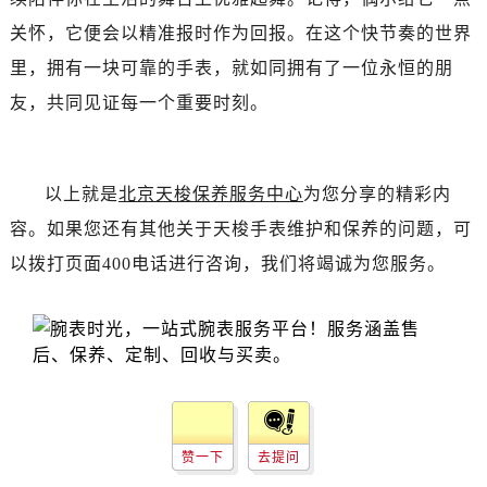
辽宁省锦州市古塔区中央大街售后服务中心（需提前预约）
关怀，它便会以精准报时作为回报。在这个快节奏的世界
辽宁省辽阳市白塔区新运大街售后服务中心（需提前预约）
里，拥有一块可靠的手表，就如同拥有了一位永恒的朋
辽宁省盘锦市兴隆台区石油大街售后服务中心（需提前预约）
辽宁省铁岭市银州区南马路售后服务中心（需提前预约）
友，共同见证每一个重要时刻。
辽宁省营口市站前区市府路与渤海大街交叉口售后服务中心（需提前预约）
辽宁省沈阳市沈河区中街路137号亨得利名表维修授权店1楼售后服务中心（需提前预约）
辽宁省沈阳市沈河区中街路83号亨得利名表维修授权店1楼售后服务中心（需提前预约）
以上就是
北京天梭保养服务中心
为您分享的精彩内
北京市朝阳区建国门外大街甲6号华熙国际中心D座11层1102室售后服务中心（需提前预约）
容。如果您还有其他关于天梭手表维护和保养的问题，可
北京市东城区东长安街1号王府井东方广场W3座6层602室售后服务中心（需提前预约）
以拨打页面400电话进行咨询，我们将竭诚为您服务。
河北省保定市竞秀区朝阳北大街北国先天下售后服务中心（需提前预约）
内蒙古自治区阿拉善盟市左旗土尔扈特大街售后服务中心（需提前预约）
内蒙古自治区巴彦淖尔市临河区新华街售后服务中心（需提前预约）
内蒙古自治区包头市青山区幸福路甲3号王府井百货名表维修售后服务中心（需提前预约）
内蒙古自治区赤峰市红山区哈达街售后服务中心（需提前预约）
内蒙古自治区鄂尔多斯市东胜区伊金霍洛街售后服务中心（需提前预约）
赞一下
去提问
内蒙古自治区呼伦贝尔市海拉尔区中央街售后服务中心（需提前预约）