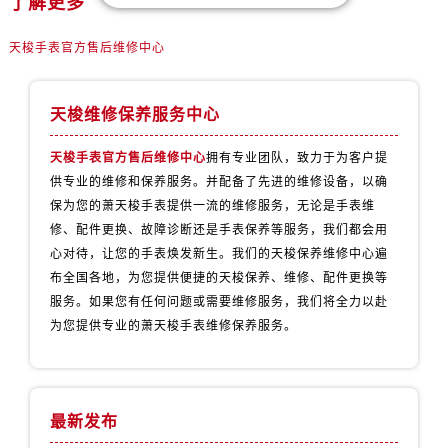
了解更多
天津市和平区赤峰道136号天津国际金融中心26层2603室售后服务中心（需提前预约）
安徽省安庆市迎江区人民路售后服务中心（需提前预约）
天梭手表官方售后维修中心
安徽省蚌埠市蚌山区淮河路售后服务中心（需提前预约）
安徽省亳州市谯城区魏武大道售后服务中心（需提前预约）
天梭维修保养服务中心
安徽省池州市贵池区长江路售后服务中心（需提前预约）
安徽省滁州市琅琊区南谯北路售后服务中心（需提前预约）
天梭手表官方售后维修中心
拥有专业团队，致力于为客户提
安徽省阜阳市颍州区颍州北路售后服务中心（需提前预约）
供专业的维修和保养服务。并配备了先进的维修设备，以确
安徽省淮北市相山区淮海路售后服务中心（需提前预约）
保为您的萧天梭手表提供一流的维修服务，无论是手表维
修、配件更换、故障诊断还是手表保养等服务，我们都会用
安徽省淮南市田家庵区国庆中路售后服务中心（需提前预约）
心对待，让您的手表焕发新生。我们的天梭保养维修中心遍
安徽省黄山市屯溪区黄山西路售后服务中心（需提前预约）
布全国各地，为您提供便捷的天梭保养、维修、配件更换等
安徽省六安市金安区解放中路售后服务中心（需提前预约）
服务。如果您有任何问题或需要维修服务，我们将全力以赴
安徽省马鞍山市雨山区湖南西路售后服务中心（需提前预约）
为您提供专业的萧天梭手表维修保养服务。
安徽省宿州市埇桥区人民中路售后服务中心（需提前预约）
安徽省铜陵市铜官区石城大道售后服务中心（需提前预约）
安徽省芜湖市镜湖区中山路步行街售后服务中心（需提前预约）
最新发布
安徽省宣城市宣州区叠嶂西路售后服务中心（需提前预约）