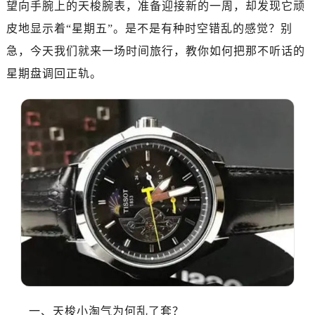
望向手腕上的天梭腕表，准备迎接新的一周，却发现它顽
深圳市罗湖区深南东路5001号华润大厦写字楼17层1701室（需提前预约）
惠州市惠城区江北文昌一路7号华贸大厦写字楼1座30层05室（需提前预约）
皮地显示着“星期五”。是不是有种时空错乱的感觉？别
厦门市思明区湖滨东路95号华润大厦写字楼B座11层1104室（需提前预约）
急，今天我们就来一场时间旅行，教你如何把那不听话的
福州市鼓楼区五四路128-1号恒力城写字楼15层03室（需提前预约）
星期盘调回正轨。
成都市锦江区人民东路6号SAC东原中心写字楼24层2406B室（需提前预约）
重庆市江北区观音桥步行街2号融恒时代广场写字楼9层902室（需提前预约）
长沙市芙蓉区定王台街道建湘路393号世茂环球金融中心写字楼（芙蓉广场）10层13室（需提前预约）
郑州市二七区铭功路10号华润大厦写字楼29层2905室（需提前预约）
太原市迎泽区解放路15号亨得利名表服务中心（品牌授权店）3层整层（需提前预约）
沈阳市沈河区中街路137号亨得利名表服务中心（品牌授权店）1层整层（需提前预约）
沈阳市沈河区中街路83号亨得利名表服务中心（品牌授权店）1层整层（需提前预约）
乌鲁木齐市天山区红山路26号时代广场（CCMALL）C座17层17-B（需提前预约）
温州市鹿城区锦绣路1067号置信广场10层1015室（需提前预约）
哈尔滨市道里区友谊西路600号富力中心T2座写字楼29层03室（需提前预约）
大连市中山区人民路15号国际金融大厦7层G室（需提前预约）
佛山市禅城区季华五路57号万科金融中心C座12层1205室（需提前预约）
一、天梭小淘气为何乱了套？