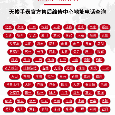
山东省临沂市兰山区解放路售后服务中心（需提前预约）
山东省日照市东港区烟台路售后服务中心（需提前预约）
天梭手表官方售后维修中心地址电话查询
山东省泰安市泰山区财源街道泰山大街售后服务中心（需提前预约）
山东省威海市环翠区新威海路89号振华商厦一楼名表维修售后服务中心（需提前预约）
北京
上海
广州
深圳
天津
成都
重庆
南京
郑州
山东省潍坊市奎文区东风东街售后服务中心（需提前预约）
长沙
杭州
宁波
厦门
武汉
西安
大连
福州
贵阳
山东省枣庄市滕州市北辛路与善国路交叉口售后服务中心（需提前预约）
哈尔滨
合肥
济南
昆明
南昌
南宁
青岛
沈阳
山东省淄博市张店区金晶大道售后服务中心（需提前预约）
石家庄
苏州
长春
河北
太原
保定
唐山
邯郸
上海市黄浦区南京东路299号宏伊国际广场写字楼8层806室售后服务中心（需提前预约）
上海市徐汇区虹桥路3号港汇中心2座37层3705室售后服务中心（需提前预约）
廊坊
昆山
广西
佛山
东莞
中山
德阳
绵阳
浙江省杭州市上城区钱江路1366号华润大厦A座5层503-5室售后服务中心（需提前预约）
齐齐哈尔
呼和浩特
吉林
无锡
芜湖
珠海
汕头
三亚
浙江省湖州市吴兴区劳动路售后服务中心（需提前预约）
海口
赣州
漳州
拉萨
青海
新疆
兰州
银川
浙江省嘉兴市南湖区广益路705号嘉兴世界贸易中心A座13层1304室售后服务中心（需提前预约）
乌鲁木齐
大同
赤峰
包头
阳泉
大庆
秦皇岛
沧州
浙江省金华市金东区东市南街777号金华万达广场4号楼22楼2209室售后服务中心（需提前预约）
张家口
温州
徐州
潍坊
九江
常州
嘉兴
南通
浙江省丽水市莲都区解放街售后服务中心（需提前预约）
临沂
淮安
烟台
绍兴
亳州
舟山
扬州
金华
洛阳
浙江省宁波市江北区大闸南路500号来福士广场办公楼20层2009室售后服务中心（需提前预约）
岳阳
衡阳
黄石
襄阳
株洲
湘潭
十堰
荆州
宜昌
浙江省衢州市柯城区上街售后服务中心（需提前预约）