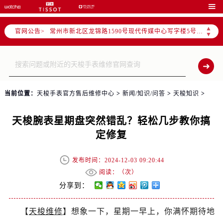
上海市黄浦区南京东路299号宏伊国际广场写字楼8层806室（需提前预约）

南京市秦淮区中山南路1号（新街口）南京中心写字楼22层C1-1室（需提前预约）
▲
官网公告>
常州市新北区龙锦路1590号现代传媒中心写字楼5号楼10层1008室（需提前预约）
▼
徐州市鼓楼区淮海东路29号苏宁广场IFC国际金融中心写字楼35层3508室（需提前预约）
扬州市邗江区国展路29号星耀天地写字楼1号楼18层1803室（需提前预约）
盐城市盐都区世纪大道5号盐城金融城写字楼1号楼16层1604室（需提前预约）
泰州市海陵区永定东路399号置地商务中心东塔写字楼（华润万象城）17层1706室（需提前预约）
当前位置：
天梭手表官方售后维修中心
>
新闻/知识/问答
>
天梭知识
>
宁波市江北区大闸南路500号来福士广场办公楼20层2009室（需提前预约）
杭州市上城区钱江路1366号华润大厦写字楼A座5层503-5室（需提前预约）
天梭腕表星期盘突然错乱？轻松几步教你搞
金华市金东区东市南街777号金华万达广场写字楼4号楼22层2209室（需提前预约）
定修复
绍兴市越城区胜利东路379号世茂天际中心写字楼8层805室（需提前预约）
嘉兴市南湖区广益路705号嘉兴世界贸易中心写字楼A座13层1304室（需提前预约）
发布时间：2024-12-03 09:20:44
南昌市红谷滩新区红谷中大道998号绿地双子塔（中央广场）A1座办公楼14层07室（需提前预约）
阅读：（
次）
济南市历下区经十路11111号华润中心写字楼（万象城）15层1508室（需提前预约）
分享到：
广州市天河区天河路230号万菱汇国际中心写字楼A塔7层704室（需提前预约）
【
天梭维修
】想象一下，星期一早上，你满怀期待地
广州市越秀区环市东路371-375号世界贸易中心大厦南塔写字楼15层07室（需提前预约）