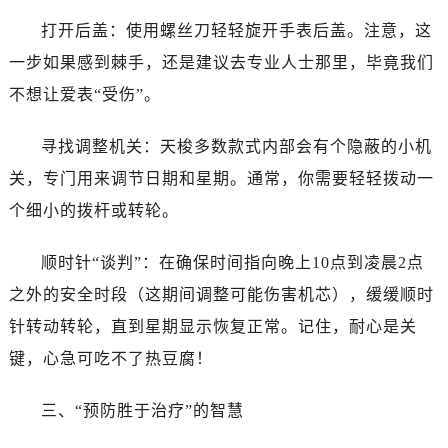
唐山市路南区新华东道100号万达广场写字楼A座10层1002室（需提前预约）
打开后盖：使用螺丝刀轻轻旋开手表后盖。注意，这
台州市椒江区东海大道1800号腾达中心东1幢20楼2002室（需提前预约）
一步如果感到棘手，还是建议去专业人士那里，毕竟我们
内蒙古自治区呼和浩特市玉泉区大学西街70号华润万象城写字楼（鄂尔多斯大厦）23层2326室（需提前预约）
甘肃省兰州市七里河区西津西路16号兰州中心写字楼21层2102室（需提前预约）
不想让爱表“受伤”。
重庆市解放碑渝中区民权路28号英利国际金融中心写字楼20层01室（需提前预约）
寻找调整机关：天梭多数款式内部会有个隐蔽的小机
黑龙江省大庆市萨尔图区会战大街售后服务中心（需提前预约）
黑龙江省鹤岗市向阳区红军路售后服务中心（需提前预约）
关，专门用来调节日期和星期。通常，你需要轻轻拨动一
黑龙江省黑河市爱辉区中央街售后服务中心（需提前预约）
个细小的拨杆或转轮。
黑龙江省鸡西市鸡冠区红军路售后服务中心（需提前预约）
黑龙江省佳木斯市向阳区长安路售后服务中心（需提前预约）
顺时针“谈判”：在确保时间指向晚上10点到凌晨2点
黑龙江省牡丹江市东安区太平路售后服务中心（需提前预约）
之外的安全时段（这期间调整可能伤害机芯），缓缓顺时
黑龙江省七台河市桃山区大同街售后服务中心（需提前预约）
针转动转轮，直到星期显示恢复正常。记住，耐心是关
黑龙江省齐齐哈尔市龙沙区龙华路售后服务中心（需提前预约）
键，心急可吃不了热豆腐！
黑龙江省双鸭山市尖山区新兴大街售后服务中心（需提前预约）
黑龙江省绥化市北林区新华街与康庄路交叉口售后服务中心（需提前预约）
三、“预防胜于治疗”的智慧
黑龙江省伊春市伊美区通河路售后服务中心（需提前预约）