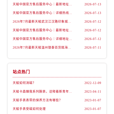
福建省龙岩市新罗区九一南路售后服务中心（需提前预约）
天梭中国官方售后服务中心｜最新地址与24小时服务电话权威信息通告（2026年7月最新）
2026-07-13
福建省南平市建阳区人民西路售后服务中心（需提前预约）
天梭中国官方售后服务中心｜详细热线电话及全部网点地址权威信息通知（2026年7月最新）
2026-07-13
福建省宁德市蕉城区天湖东路售后服务中心（需提前预约）
2026年7月最新天梭武汉江汉路印象城维修保养服务电话
2026-07-12
福建省莆田市城厢区霞林街道荔华东大道售后服务中心（需提前预约）
天梭中国官方售后服务中心｜最新地址及官方客服热线权威信息通告（2026年7月最新）
2026-07-12
福建省三明市三元区东乾二路售后服务中心（需提前预约）
福建省漳州市龙文区步港路售后服务中心（需提前预约）
天梭中国官方售后服务中心｜详细地址与售后热线权威信息通知（2026年7月最新）
2026-07-12
江苏省常州市新北区龙锦路1590号现代传媒中心5号楼10层1008室售后服务中心（需提前预约）
2026年7月最新天梭温州银泰百货瓯海店维修保养服务电话
2026-07-11
江苏省淮安市清江浦区淮海北路售后服务中心（需提前预约）
江苏省连云港市海州区通灌北路售后服务中心（需提前预约）
江苏省南京市秦淮区中山南路1号南京中心22层22-C1-C3室售后服务中心（需提前预约）
站点热门
江苏省宿迁市宿城区西湖路售后服务中心（需提前预约）
江苏省泰州市海陵区永定东路399号置地商务中心东塔（华润万象城）17层1706室售后服务中心（需提前预约）
天梭如何消磁？
2022-12-09
江苏省徐州市鼓楼区淮海东路29号苏宁广场IFC国际金融中心35层3508室售后服务中心（需提前预约）
天梭卡森臻我系列腕表，诠释着新青年的生活态度
2023-04-11
江苏省盐城市盐都区世纪大道5号盐城金融城写字楼1号楼16层1604室售后服务中心（需提前预约）
天梭手表表带的保养方法有哪些？
2023-01-07
江苏省扬州市邗江区国展路29号星耀天地写字楼1号楼18层1803室售后服务中心（需提前预约）
江苏省镇江市京口区中山东路售后服务中心（需提前预约）
天梭手表受磁如何处理
2023-01-07