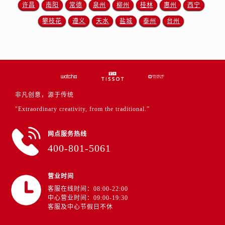
浙江省绍兴市越城区胜利东路379号世茂天际中心写字楼8层805室售后服务中心（需提前预约）
许昌
南阳
常德
泉州
柳州
桂林
惠州
西宁
浙江省舟山市定海区解放东路售后服务中心（需提前预约）
攀枝花
遵义
天水
盐城
泰州
台州
澳门特别行政区大堂区议事亭前地（新马路）售后服务中心（需提前预约）
澳门特别行政区风顺堂区南湾大马路售后服务中心（需提前预约）
澳门特别行政区花地玛堂区关闸广场售后服务中心（需提前预约）
澳门特别行政区花王堂区大三巴商圈售后服务中心（需提前预约）
澳门特别行政区嘉模堂区官也街售后服务中心（需提前预约）
非凡创意，源于传统
澳门省路氹城市金光大道售后服务中心（需提前预约）
"Extraordinary creativity, from the traditional.”
澳门特别行政区望德堂区塔石广场售后服务中心（需提前预约）
福建省福州市鼓楼区五四路128-1号恒力城写字楼15层03室售后服务中心（需提前预约）
网点服务热线
福建省厦门市思明区湖滨东路95号万象城华润大厦B座11层1104室售后服务中心（需提前预约）
400-801-5061
广东省潮州市潮安区新风路与潮汕路交汇处售后服务中心（需提前预约）
广东省广州市天河区天河路230号万菱汇国际中心A塔7层704室售后服务中心（需提前预约）
营业时间
广东省广州市越秀区环市东路371-375号世界贸易中心大厦南塔15层1507室售后服务中心（需提前预约）
客服在线时间：08:00-22:00
中心营业时间：09:00-19:30
广东省河源市源城区越王大道售后服务中心（需提前预约）
客服及中心节假日不休
广东省惠州市惠城区江北文昌一路7号华贸大厦1座30层3005室售后服务中心（需提前预约）