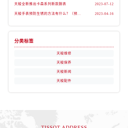
江西省抚州市临川区赣东大道售后服务中心（需提前预约）
天梭全新推出卡森系列新款腕表
2023-07-12
江西省赣州市章贡区文清路售后服务中心（需提前预约）
天梭手表预防生锈的方法有什么？（预防方法）
2023-04-16
江西省吉安市吉州区井冈山大道售后服务中心（需提前预约）
江西省景德镇市珠山区珠山中路售后服务中心（需提前预约）
江西省九江市浔阳区浔阳路售后服务中心（需提前预约）
分类标签
江西省南昌市红谷滩新区红谷中大道998号绿地双子塔（中央广场）A1座办公楼14层1407室售后服务中心（需提前预约）
江西省萍乡市安源区萍安北大道与康庄路交叉口售后服务中心（需提前预约）
天梭维修
江西省上饶市信州区滨江西路售后服务中心（需提前预约）
天梭保养
江西省新余市渝水区北湖西路售后服务中心（需提前预约）
天梭新闻
江西省宜春市袁州区中山中路售后服务中心（需提前预约）
天梭配件
江西省鹰潭市月湖区胜利东路售后服务中心（需提前预约）
山东省德州市德城区东风中路售后服务中心（需提前预约）
山东省东营市东营区济南路售后服务中心（需提前预约）
山东省济南市历下区经十路11111号华润中心写字楼（万象城）15层1508室售后服务中心（需提前预约）
山东省济宁市任城区太白楼路售后服务中心（需提前预约）
山东省莱芜市文化南路8号银座商城名表维修一楼名表维修售后服务中心（需提前预约）
TISSOT ADDRESS