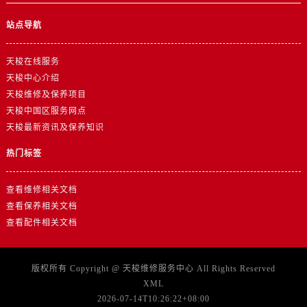
广东省江门市蓬江区广场西路售后服务中心（需提前预约）
广东省揭阳市榕城进贤门步行街售后服务中心（需提前预约）
站点导航
广东省茂名市电白区水东街道迎宾大道售后服务中心（需提前预约）
天梭在线服务
广东省梅州市梅江区金燕大道售后服务中心（需提前预约）
天梭中心介绍
广东省清远市清城区湖西路售后服务中心（需提前预约）
天梭维修及保养项目
广东省汕头市龙湖区长平路售后服务中心（需提前预约）
天梭中国区服务网点
广东省汕尾市城区香洲街道园林社区翠园街售后服务中心（需提前预约）
天梭最新资讯及保养知识
广东省韶关市武江区芙蓉新区与老城中心交汇处售后服务中心（需提前预约）
热门标签
广东省深圳市罗湖区深南东路5001号华润大厦17层1701室售后服务中心（需提前预约）
广东省阳江市江城区东风一路售后服务中心（需提前预约）
查看维修相关文档
广东省云浮市云城区金山路售后服务中心（需提前预约）
查看保养相关文档
广东省湛江市赤坎区观海北路售后服务中心（需提前预约）
查看配件相关文档
广东省肇庆市端州区信安大道与砚都大道交汇处售后服务中心（需提前预约）
广西壮族自治区百色市右江区中山二路售后服务中心（需提前预约）
版权所有 Copyright @
天梭维修服务中心
All Rights Reserved
广西壮族自治区北海市海城区北京路售后服务中心（需提前预约）
XML
广西壮族自治区崇左市江州区石景林街道友谊大道与丽川路交汇处售后服务中心（需提前预约）
2026-07-14T10:26:22+08:00