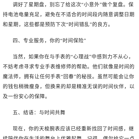
吉林省白城市洮北区明仁南街售后服务中心（需提前预约）
调好了星期盘，别忘了给这次“小意外”做个复盘。保
吉林省白山市浑江区浑江大街售后服务中心（需提前预约）
持电池电量充足，避免在不适合的时间段内随意调整日期
吉林省吉林市船营区河南街售后服务中心（需提前预约）
和星期，这些都是预防下次“时间错乱”的良方。
吉林省辽源市龙山区人民大街售后服务中心（需提前预约）
吉林省梅河口市新华街道梅河大街售后服务中心（需提前预约）
四、专业服务，你的“时间保险”
吉林省四平市铁东区紫气大路与南九经街交汇处售后服务中心（需提前预约）
吉林省松原市宁江区五环大街售后服务中心（需提前预约）
当然，如果你在与手表的“心理战”中感到力不从心，
吉林省通化市东昌区环通乡江南大街售后服务中心（需提前预约）
不妨考虑寻求专业手表维修师的帮助。他们就像是时间的
吉林省延边市延吉市解放路售后服务中心（需提前预约）
魔法师，拥有让任何手表“回春”的秘技。虽然可能会让你
辽宁省鞍山市铁东区站前街售后服务中心（需提前预约）
的钱包稍微瘦身，但换来的却是精准无误的时间伙伴，以
辽宁省本溪市平山区胜利路售后服务中心（需提前预约）
及一份安心的保障。
辽宁省朝阳市双塔区新华路售后服务中心（需提前预约）
辽宁省丹东市振兴区七经街售后服务中心（需提前预约）
五、结语：与时间共舞
辽宁省抚顺市新抚区东一路售后服务中心（需提前预约）
辽宁省阜新市海州区解放大街售后服务中心（需提前预约）
现在，你的天梭腕表应该已经重新找回了时间感，继
辽宁省葫芦岛市连山区中央路售后服务中心（需提前预约）
续陪伴你在生活的舞台上优雅起舞。记得，偶尔给它一点