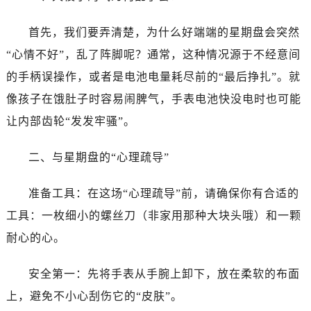
东莞市东城街道鸿福东路1号民盈国贸中心T1写字楼9层907室（需提前预约）
无锡市梁溪区人民中路139号恒隆广场写字楼1座11层1104室（需提前预约）
首先，我们要弄清楚，为什么好端端的星期盘会突然
南通市崇川区工农路57号圆融广场写字楼16层1603室（需提前预约）
“心情不好”，乱了阵脚呢？通常，这种情况源于不经意间
苏州市苏州工业园区星港街199号苏州中心办公楼C座22层08室（需提前预约）
的手柄误操作，或者是电池电量耗尽前的“最后挣扎”。就
武汉市江汉区解放大道686号世界贸易大厦38层09室（需提前预约）
像孩子在饿肚子时容易闹脾气，手表电池快没电时也可能
南宁市青秀区金湖路59号地王大厦12楼1224室（需提前预约）
让内部齿轮“发发牢骚”。
合肥市蜀山区潜山路111号万象城华润大厦B座12楼03室（需提前预约）
泉州市丰泽区宝洲路729号浦西万达中心写字楼A座7楼709室（需提前预约）
二、与星期盘的“心理疏导”
青岛市南区山东路6号华润大厦B座22层04室（需提前预约）
烟台市芝罘区胜利路139号万达金融中心A座907室（需提前预约）
准备工具：在这场“心理疏导”前，请确保你有合适的
长春市朝阳区西安大路727号中银大厦A座(旺进大厦)18层09室（需提前预约）
工具：一枚细小的螺丝刀（非家用那种大块头哦）和一颗
贵阳市南明区都司高架桥路33号亨特国际金融中心14楼14D（需提前预约）
耐心的心。
昆明市盘龙区北京路928号同德昆明广场写字楼10层06室（需提前预约）
石家庄市长安区中山东路39号勒泰中心写字楼B座13层07室（需提前预约）
安全第一：先将手表从手腕上卸下，放在柔软的布面
西安市碑林区南关正街88号华侨城长安国际中心E座6楼10室（需提前预约）
上，避免不小心刮伤它的“皮肤”。
海口市龙华区金贸东路5号海口华润大厦B座17层1707室（需提前预约）