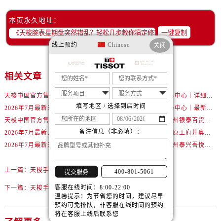
内蒙古自治区通辽市科尔沁区明仁大街售后服务中心（需提前预约）
内蒙古自治区乌海市海勃湾区人民南路售后服务中心（需提前预约）
本页永久地址：
内蒙古自治区乌兰察布市集宁区恩和大街售后服务中心（需提前预约）
一键复制
线上预约
Chinese
内蒙古自治区锡林郭勒盟市锡林浩特市光明街与额尔敦路交叉口售后服务中心（需提前预约）
关闭
内蒙古自治区兴安盟市乌兰浩特市兴安大街售后服务中心（需提前预约）
山西省大同市平城区迎宾街售后服务中心（需提前预约）
相关文章
山西省晋城市城区黄华街售后服务中心（需提前预约）
天梭中国官方售后服务中心｜最新地址与24小时服务电话权威信息通告（2026年7月最新）
天梭中国官方售后服务中心｜详细热线电话及全部网点地址权威信息通知（2026年7月最新）
山西省晋中市榆次区顺城街售后服务中心（需提前预约）
填写地区 / 选择到店时间
2026年7月最新天梭武汉江汉路印象城维修保养服务电话
天梭中国官方售后服务中心｜最新地址及官方客服热线权威信息通告（2026年7月最新）
山西省临汾市尧都区解放路售后服务中心（需提前预约）
天梭中国官方售后服务中心｜详细地址与售后热线权威信息通知（2026年7月最新）
2026年7月最新天梭温州银泰百货瓯海店维修保养服务电话
山西省吕梁市离石区永宁中路与建设街交叉口售后服务中心（需提前预约）
备注信息（非必填）：
2026年7月最新天梭北京王府井银泰in88维修保养服务电话
2026年7月最新天梭太原王府井奥莱·晋阳里维修保养服务电话
山西省朔州市朔城区怡西路与鄯阳西街交汇处售后服务中心（需提前预约）
2026年7月最新天梭南宁兴宁吾悦广场维修保养服务电话
2026年7月最新天梭泰州泰兴吾悦广场维修保养服务电话
山西省忻州市忻府区和平东街与七一南路交叉口售后服务中心（需提前预约）
山西省阳泉市郊区平阳东街与新城大道交叉口售后服务中心（需提前预约）
上一篇：
天梭手表发条拧反了是啥原因
400-801-5061
提交服务
山西省运城市盐湖区河东街售后服务中心（需提前预约）
客服在线时间：8:00-22:00
下一篇：
天梭手表遭遇尴尬：表针意外折断，如何巧妙修复
温馨提示：为节省您的时间，建议尽早
山西省长治市潞州区英雄中路售后服务中心（需提前预约）
预约可免排队，非客服在线时间的预约
山西省太原市迎泽区迎泽街道解放路15号亨得利名表维修授权店3楼售后服务中心（需提前预约）
将在客服上线后联系您