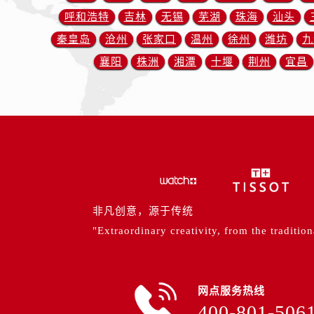
山西省阳泉市郊区平阳东街与新城大
呼和浩特
吉林
无锡
芜湖
珠海
汕头
山西省运城市盐湖区河东街售后服务
秦皇岛
沧州
张家口
温州
徐州
潍坊
九
山西省长治市潞州区英雄中路售后服
襄阳
株洲
湘潭
十堰
荆州
宜昌
山西省太原市迎泽区迎泽街道解放路
天津市和平区赤峰道136号天津国际金
安徽省安庆市迎江区人民路售后服务
安徽省蚌埠市蚌山区淮河路售后服务
安徽省亳州市谯城区魏武大道售后服
安徽省池州市贵池区长江路售后服务
安徽省滁州市琅琊区南谯北路售后服
安徽省阜阳市颍州区颍州北路售后服
非凡创意，源于传统
安徽省淮北市相山区淮海路售后服务
"Extraordinary creativity, from the tradition
安徽省淮南市田家庵区国庆中路售后
安徽省黄山市屯溪区黄山西路售后服
安徽省六安市金安区解放中路售后服
网点服务热线
安徽省马鞍山市雨山区湖南西路售后
400-801-506