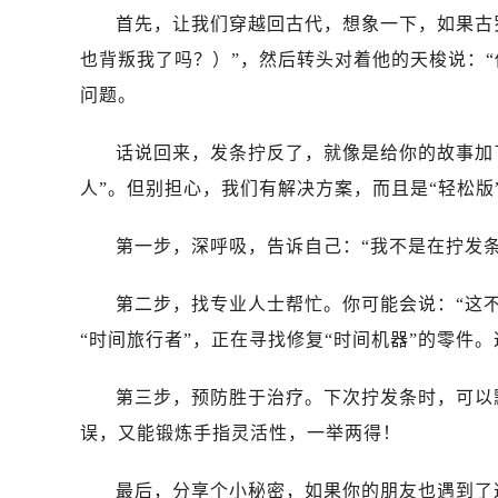
昆明市盘龙区北京路928号同德昆明
首先，让我们穿越回古代，想象一下，如果古罗马的
石家庄市长安区中山东路39号勒泰中
也背叛我了吗？）”，然后转头对着他的天梭说：
西安市碑林区南关正街88号华侨城长
问题。
海口市龙华区金贸东路5号海口华润大厦
唐山市路南区新华东道100号万达广场
话说回来，发条拧反了，就像是给你的故事加
台州市椒江区东海大道1800号腾达中
人”。但别担心，我们有解决方案，而且是“轻松版
内蒙古自治区呼和浩特市玉泉区大学西
甘肃省兰州市七里河区西津西路16号兰
第一步，深呼吸，告诉自己：“我不是在拧发条
重庆市解放碑渝中区民权路28号英利
黑龙江省大庆市萨尔图区会战大街售
第二步，找专业人士帮忙。你可能会说：“这
黑龙江省鹤岗市向阳区红军路售后服
“时间旅行者”，正在寻找修复“时间机器”的零件
黑龙江省黑河市爱辉区中央街售后服
黑龙江省鸡西市鸡冠区红军路售后服
第三步，预防胜于治疗。下次拧发条时，可以默
黑龙江省佳木斯市向阳区长安路售后
误，又能锻炼手指灵活性，一举两得！
黑龙江省牡丹江市东安区太平路售后
黑龙江省七台河市桃山区大同街售后
最后，分享个小秘密，如果你的朋友也遇到了