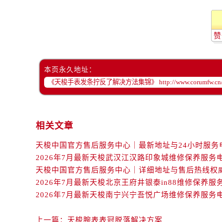
辽宁省丹东市振兴区七经街售后服务
辽宁省抚顺市新抚区东一路售后服务
辽宁省阜新市海州区解放大街售后服
赞
辽宁省葫芦岛市连山区中央路售后服
辽宁省锦州市古塔区中央大街售后服
本页永久地址：
辽宁省辽阳市白塔区新运大街售后服
辽宁省盘锦市兴隆台区石油大街售后
辽宁省铁岭市银州区南马路售后服务
辽宁省营口市站前区市府路与渤海大
相关文章
辽宁省沈阳市沈河区中街路137号亨
辽宁省沈阳市沈河区中街路83号亨
北京市朝阳区建国门外大街甲6号华熙
2026年7月最新天梭武汉江汉路印象城维修保养服务
北京市东城区东长安街1号王府井东方
2026年7月最新天梭北京王府井银泰in88维修保养服
河北省保定市竞秀区朝阳北大街北国
2026年7月最新天梭南宁兴宁吾悦广场维修保养服务
内蒙古自治区阿拉善盟市左旗土尔扈
内蒙古自治区巴彦淖尔市临河区新华
上一篇：
天梭腕表表冠脱落解决方案