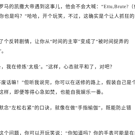
广场写字楼10层06室（需提前预约）
凯撒大帝遇到这事儿，他会不会大喊：“Ettu,Brute?（
心写字楼B座13层07室（需提前预约）
“你也是吗？”哈哈，开个玩笑，不过，这确实是个让人抓狂的
安国际中心E座6楼10室（需提前预约）
B座17层1707室（需提前预约）
写字楼A座10层1002室（需提前预约）
了个反转剧情，让你从“时间的主宰”变成了“被时间捉弄的
心东1幢20楼2002室（需提前预约）
”。
街70号华润万象城写字楼（鄂尔多斯大厦）23层2326室（需
州中心写字楼21层2102室（需提前预约）
，我在修炼‘太极’。”这样，心态就平和了，对吧？
国际金融中心写字楼20层01室（需提前预约）
后服务中心（需提前预约）
不废话嘛！”但听我说完，你可以在送修的路上，假装自己是
务中心（需提前预约）
。这样，即便等得心急如焚，也能自我娱乐一番。
务中心（需提前预约）
务中心（需提前预约）
念“左松右紧”的口诀，就像在做“手指瑜伽”，既能防止错
服务中心（需提前预约）
服务中心（需提前预约）
服务中心（需提前预约）
这个问题，你可以开玩笑说：“你知道吗？你的手表可能是在