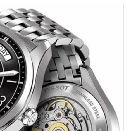
绿地双子塔（中央广场）A1座办公楼14层07室（需提前预约）
心写字楼（万象城）15层1508室（需提前预约）
际中心写字楼A塔7层704室（需提前预约）
世界贸易中心大厦南塔写字楼15层07室（需提前预约）
厦写字楼17层1701室（需提前预约）
厦写字楼1座30层05室（需提前预约）
字楼B座11层1104室（需提前预约）
写字楼15层03室（需提前预约）
心写字楼24层2406B室（需提前预约）
代广场写字楼9层902室（需提前预约）
号世茂环球金融中心写字楼（芙蓉广场）10层13室（需提前预约
楼29层2905室（需提前预约）
表服务中心（品牌授权店）3层整层（需提前预约）
表服务中心（品牌授权店）1层整层（需提前预约）
表服务中心（品牌授权店）1层整层（需提前预约）
（CCMALL）C座17层17-B（需提前预约）