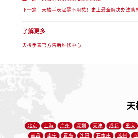
内蒙古自治区包头市青山区幸福路甲
下一篇：
天梭手表起雾不用愁！史上最全解决办法助
内蒙古自治区赤峰市红山区哈达街售
内蒙古自治区鄂尔多斯市东胜区伊金
内蒙古自治区呼伦贝尔市海拉尔区中
了解更多
内蒙古自治区通辽市科尔沁区明仁大
内蒙古自治区乌海市海勃湾区人民南
天梭手表官方售后维修中心
内蒙古自治区乌兰察布市集宁区恩和
内蒙古自治区锡林郭勒盟市锡林浩特
内蒙古自治区兴安盟市乌兰浩特市兴
山西省大同市平城区迎宾街售后服务
山西省晋城市城区黄华街售后服务中
山西省晋中市榆次区顺城街售后服务
天
山西省临汾市尧都区解放路售后服务
山西省吕梁市离石区永宁中路与建设
山西省朔州市朔城区怡西路与鄯阳西
北京
上海
广州
深圳
天津
成都
重庆
山西省忻州市忻府区和平东街与七一
南昌
南宁
青岛
沈阳
石家庄
苏州