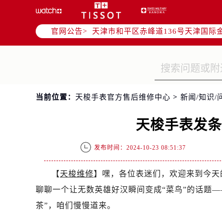
北京市东城区东长安街1号东方广场写
北京市朝阳区建国门外大街甲6号华熙
官网公告>
天津市和平区赤峰道136号天津国际金
上海市徐汇区虹桥路3号港汇中心写字楼
上海市黄浦区南京东路299号宏伊国
南京市秦淮区中山南路1号（新街口）
常州市新北区龙锦路1590号现代传媒
当前位置：
天梭手表官方售后维修中心
>
新闻/知识/
徐州市鼓楼区淮海东路29号苏宁广场I
扬州市邗江区国展路29号星耀天地写字
天梭手表发
盐城市盐都区世纪大道5号盐城金融城写
泰州市海陵区永定东路399号置地商
发布时间：2024-10-23 08:51:37
宁波市江北区大闸南路500号来福士广
杭州市上城区钱江路1366号华润大厦
【
天梭维修
】嘿，各位表迷们，欢迎来到今天
金华市金东区东市南街777号金华万达
聊聊一个让无数英雄好汉瞬间变成“菜鸟”的话题
绍兴市越城区胜利东路379号世茂天
茶”，咱们慢慢道来。
嘉兴市南湖区广益路705号嘉兴世界贸