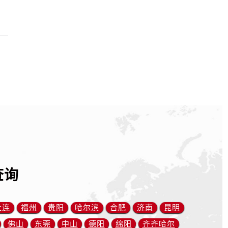
查询
大连
福州
贵阳
哈尔滨
合肥
济南
昆明
佛山
东莞
中山
德阳
绵阳
齐齐哈尔