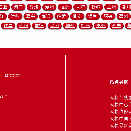
道交叉口售后服务中心（需提前预约）
三亚
海口
赣州
漳州
拉萨
青海
新疆
兰州
银
中心（需提前预约）
江
常州
嘉兴
南通
临沂
淮安
烟台
绍兴
亳州
务中心（需提前预约）
许昌
南阳
常德
泉州
柳州
桂林
惠州
西宁
15号亨得利名表维修授权店3楼售后服务中心（需提前预约）
融中心26层2603室售后服务中心（需提前预约）
中心（需提前预约）
中心（需提前预约）
务中心（需提前预约）
中心（需提前预约）
务中心（需提前预约）
站点导航
务中心（需提前预约）
中心（需提前预约）
al.”
天梭在线
服务中心（需提前预约）
天梭中心
务中心（需提前预约）
天梭维修
务中心（需提前预约）
天梭中国
服务中心（需提前预约）
天梭最新
1