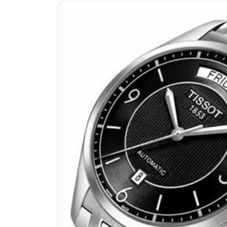
南昌市红谷滩新区红谷中大道998号
济南市历下区经十路11111号华润中
广州市天河区天河路230号万菱汇国
广州市越秀区环市东路371-375号
深圳市罗湖区深南东路5001号华润大
惠州市惠城区江北文昌一路7号华贸大
厦门市思明区湖滨东路95号华润大厦写
福州市鼓楼区五四路128-1号恒力城
成都市锦江区人民东路6号SAC东原中
重庆市江北区观音桥步行街2号融恒时
长沙市芙蓉区定王台街道建湘路393
郑州市二七区铭功路10号华润大厦写字
太原市迎泽区解放路15号亨得利名
沈阳市沈河区中街路137号亨得利名
沈阳市沈河区中街路83号亨得利名
乌鲁木齐市天山区红山路26号时代广场