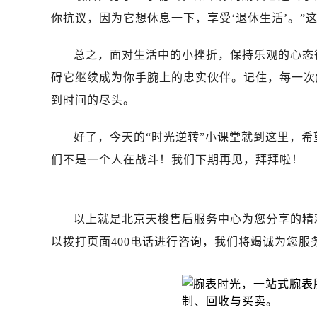
黑龙江省齐齐哈尔市龙沙区龙华路售
你抗议，因为它想休息一下，享受‘退休生活’。”
黑龙江省双鸭山市尖山区新兴大街售
黑龙江省绥化市北林区新华街与康庄
总之，面对生活中的小挫折，保持乐观的心态
黑龙江省伊春市伊美区通河路售后服
碍它继续成为你手腕上的忠实伙伴。记住，每一次
吉林省白城市洮北区明仁南街售后服
到时间的尽头。
吉林省白山市浑江区浑江大街售后服
吉林省吉林市船营区河南街售后服务
好了，今天的“时光逆转”小课堂就到这里，
吉林省辽源市龙山区人民大街售后服
们不是一个人在战斗！我们下期再见，拜拜啦！
吉林省梅河口市新华街道梅河大街售
吉林省四平市铁东区紫气大路与南九
吉林省松原市宁江区五环大街售后服
以上就是
北京天梭售后服务中心
为您分享的精
吉林省通化市东昌区环通乡江南大街
以拨打页面400电话进行咨询，我们将竭诚为您服
吉林省延边市延吉市解放路售后服务
辽宁省鞍山市铁东区站前街售后服务
辽宁省本溪市平山区胜利路售后服务
辽宁省朝阳市双塔区新华路售后服务