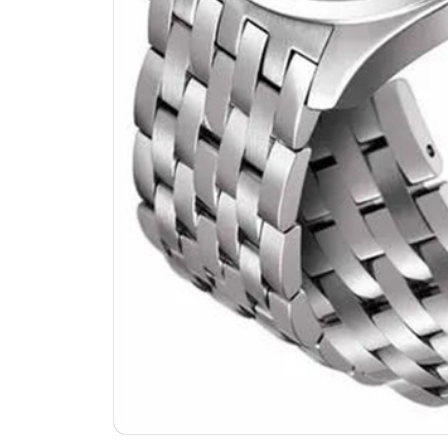
温州市鹿城区锦绣路1067号置信广场
哈尔滨市道里区友谊西路600号富力中
大连市中山区人民路15号国际金融大
佛山市禅城区季华五路57号万科金融中
东莞市东城街道鸿福东路1号民盈国贸
无锡市梁溪区人民中路139号恒隆广场
南通市崇川区工农路57号圆融广场写字
苏州市苏州工业园区星港街199号苏州
武汉市江汉区解放大道686号世界贸易
南宁市青秀区金湖路59号地王大厦12
合肥市蜀山区潜山路111号万象城华润
泉州市丰泽区宝洲路729号浦西万达中
青岛市南区山东路6号华润大厦B座2
烟台市芝罘区胜利路139号万达金融中
长春市朝阳区西安大路727号中银大厦
贵阳市南明区都司高架桥路33号亨特