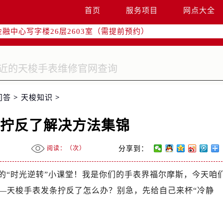
字楼W3座6层602室（需提前预约）
首页
服务项目
网点大全
国际中心写字楼D座11层1102室（需提前预约）
融中心写字楼26层2603室（需提前预约）
2座37层3705室（需提前预约）
际广场写字楼8层806室（需提前预约）
南京中心写字楼22层C1-1室（需提前预约）
中心写字楼5号楼10层1008室（需提前预约）
问答
>
天梭知识
>
FC国际金融中心写字楼35层3508室（需提前预约）
楼1号楼18层1803室（需提前预约）
条拧反了解决方法集锦
字楼1号楼16层1604室（需提前预约）
务中心东塔写字楼（华润万象城）17层1706室（需提前预约）
阅读：（
次）
分享到：
场办公楼20层2009室（需提前预约）
写字楼A座5层503-5室（需提前预约）
的“时光逆转”小课堂！我是你们的手表界福尔摩斯，今天咱
广场写字楼4号楼22层2209室（需提前预约）
——天梭手表发条拧反了怎么办？别急，先给自己来杯“冷静
际中心写字楼8层805室（需提前预约）
易中心写字楼A座13层1304室（需提前预约）