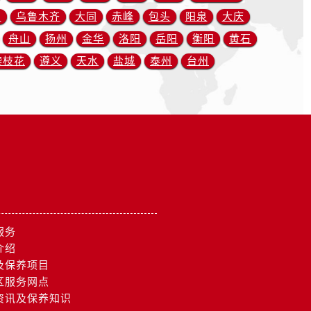
川
乌鲁木齐
大同
赤峰
包头
阳泉
大庆
舟山
扬州
金华
洛阳
岳阳
衡阳
黄石
攀枝花
遵义
天水
盐城
泰州
台州
服务
介绍
及保养项目
区服务网点
资讯及保养知识