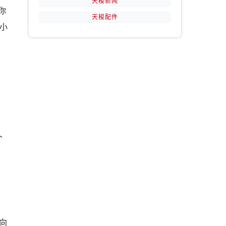
天梭新闻
你
天梭配件
小
提前预约）
个
向