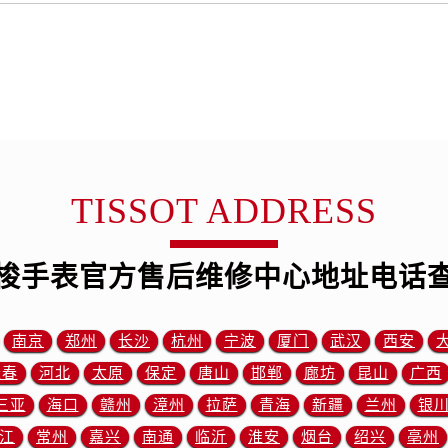
后服务中心（需提前预约）
霍洛街售后服务中心（需提前预约）
央街售后服务中心（需提前预约）
街售后服务中心（需提前预约）
路售后服务中心（需提前预约）
大街售后服务中心（需提前预约）
市光明街与额尔敦路交叉口售后服务中心（需提前预约）
TISSOT ADDRESS
安大街售后服务中心（需提前预约）
中心（需提前预约）
心（需提前预约）
梭手表官方售后维修中心地址电话
中心（需提前预约）
中心（需提前预约）
南京
郑州
长沙
杭州
宁波
厦门
武汉
西安
街交叉口售后服务中心（需提前预约）
街交汇处售后服务中心（需提前预约）
长春
河北
太原
保定
唐山
邯郸
廊坊
昆山
广西
南路交叉口售后服务中心（需提前预约）
三亚
海口
赣州
漳州
拉萨
青海
新疆
兰州
银
道交叉口售后服务中心（需提前预约）
江
常州
嘉兴
南通
临沂
淮安
烟台
绍兴
亳州