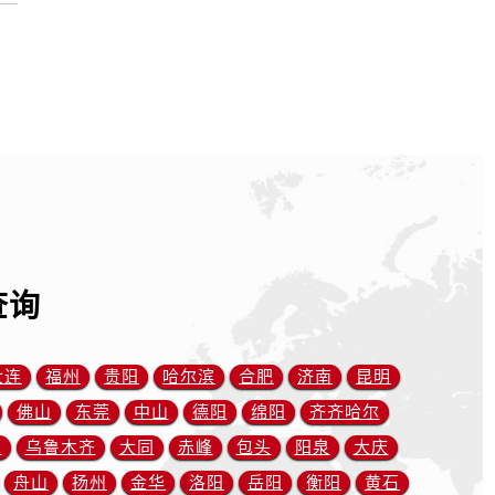
查询
大连
福州
贵阳
哈尔滨
合肥
济南
昆明
佛山
东莞
中山
德阳
绵阳
齐齐哈尔
川
乌鲁木齐
大同
赤峰
包头
阳泉
大庆
舟山
扬州
金华
洛阳
岳阳
衡阳
黄石