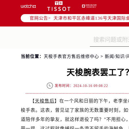
北京市朝阳区建国门外大街甲6号华熙
天津市和平区赤峰道136号天津国际金
官网公告>
上海市徐汇区虹桥路3号港汇中心写字楼
上海市黄浦区南京东路299号宏伊国
南京市秦淮区中山南路1号（新街口）
常州市新北区龙锦路1590号现代传媒
徐州市鼓楼区淮海东路29号苏宁广场I
当前位置：
天梭手表官方售后维修中心
>
新闻/知识/
扬州市邗江区国展路29号星耀天地写字
盐城市盐都区世纪大道5号盐城金融城写
天梭腕表罢工了
泰州市海陵区永定东路399号置地商
宁波市江北区大闸南路500号来福士广
发布时间：2024-10-16 09:08:22
杭州市上城区钱江路1366号华润大厦
金华市金东区东市南街777号金华万达
【
天梭售后
】在一个风和日丽的下午，老李坐
绍兴市越城区胜利东路379号世茂天
梭手表。这表，曾见证了家族的无数重要时刻，如
嘉兴市南湖区广益路705号嘉兴世界贸
道陪伴多年的挚友，就这样退役了吗？”不用担心
南昌市红谷滩新区红谷中大道998号
带一提，这过程就像捕捉一条滑不留手的海鲈鱼，