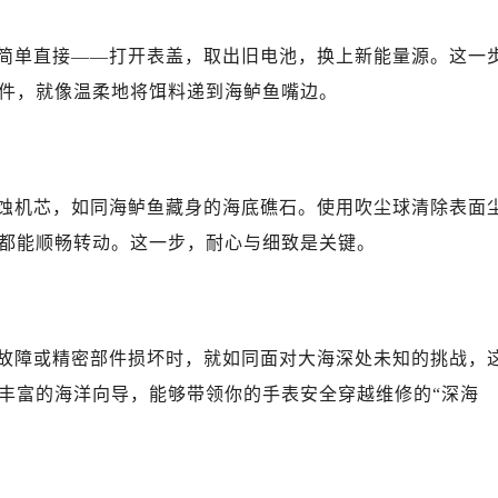
心写字楼B座13层07室（需提前预约）
安国际中心E座6楼10室（需提前预约）
简单直接——打开表盖，取出旧电池，换上新能量源。这一
B座17层1707室（需提前预约）
件，就像温柔地将饵料递到海鲈鱼嘴边。
写字楼A座10层1002室（需提前预约）
心东1幢20楼2002室（需提前预约）
街70号华润万象城写字楼（鄂尔多斯大厦）23层2326室（需
州中心写字楼21层2102室（需提前预约）
蚀机芯，如同海鲈鱼藏身的海底礁石。使用吹尘球清除表面
国际金融中心写字楼20层01室（需提前预约）
都能顺畅转动。这一步，耐心与细致是关键。
后服务中心（需提前预约）
务中心（需提前预约）
务中心（需提前预约）
务中心（需提前预约）
故障或精密部件损坏时，就如同面对大海深处未知的挑战，
服务中心（需提前预约）
丰富的海洋向导，能够带领你的手表安全穿越维修的“深海
服务中心（需提前预约）
服务中心（需提前预约）
后服务中心（需提前预约）