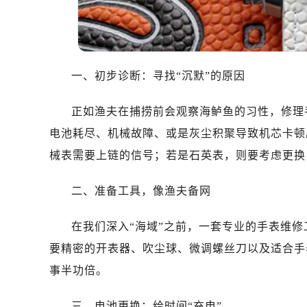
哈尔滨市道里区友谊西路600号富力中
大连市中山区人民路15号国际金融大
佛山市禅城区季华五路57号万科金融中
东莞市东城街道鸿福东路1号民盈国贸
一、初步诊断：寻找“沉默”的原因
无锡市梁溪区人民中路139号恒隆广场
南通市崇川区工农路57号圆融广场写字
正如渔夫在捕捞前会观察海鲈鱼的习性，修理
苏州市苏州工业园区星港街199号苏州
电池耗尽、机械故障、或是灰尘积聚导致机芯卡顿
武汉市江汉区解放大道686号世界贸易
械表需要上链的信号；若是石英表，则要考虑更换
南宁市青秀区金湖路59号地王大厦12
合肥市蜀山区潜山路111号万象城华润
二、准备工具，像渔夫备网
泉州市丰泽区宝洲路729号浦西万达中
青岛市南区山东路6号华润大厦B座2
在我们深入“海域”之前，一套专业的手表维
烟台市芝罘区胜利路139号万达金融中
要精密的开表器、吹尘球、微调螺丝刀以及适合手
长春市朝阳区西安大路727号中银大厦
事半功倍。
贵阳市南明区都司高架桥路33号亨特
昆明市盘龙区北京路928号同德昆明
三、电池更换：给时间“充电”