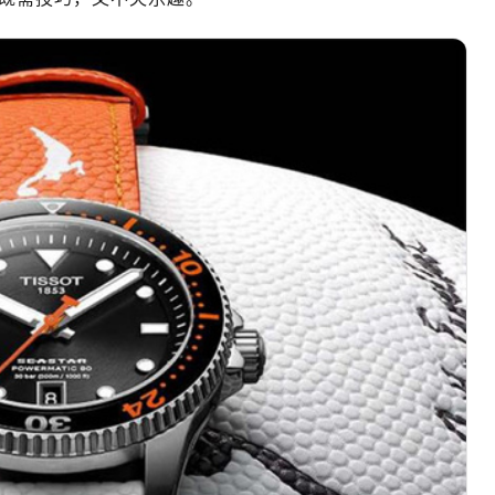
心写字楼（万象城）15层1508室（需提前预约）
际中心写字楼A塔7层704室（需提前预约）
世界贸易中心大厦南塔写字楼15层07室（需提前预约）
厦写字楼17层1701室（需提前预约）
厦写字楼1座30层05室（需提前预约）
字楼B座11层1104室（需提前预约）
写字楼15层03室（需提前预约）
心写字楼24层2406B室（需提前预约）
代广场写字楼9层902室（需提前预约）
号世茂环球金融中心写字楼（芙蓉广场）10层13室（需提前预约
楼29层2905室（需提前预约）
表服务中心（品牌授权店）3层整层（需提前预约）
表服务中心（品牌授权店）1层整层（需提前预约）
表服务中心（品牌授权店）1层整层（需提前预约）
（CCMALL）C座17层17-B（需提前预约）
10层1015室（需提前预约）