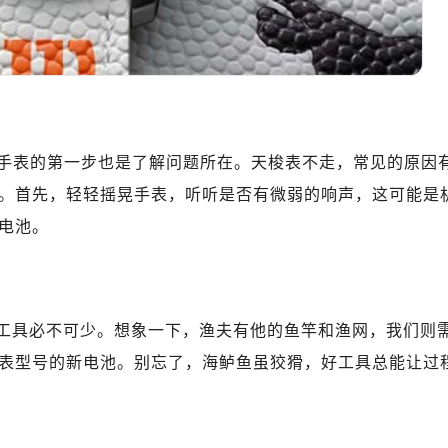
心T2座写字楼29层03室（需提前预约）
厦7层G室（需提前预约）
心C座12层1205室（需提前预约）
中心T1写字楼9层907室（需提前预约）
写字楼1座11层1104室（需提前预约）
楼16层1603室（需提前预约）
手表的第一步也是了解问题所在。天梭表不走，常见的原因
中心办公楼C座22层08室（需提前预约）
。首先，轻轻摇晃手表，听听是否有微弱的响声，这可能是
大厦38层09室（需提前预约）
电池。
楼1224室（需提前预约）
大厦B座12楼03室（需提前预约）
心写字楼A座7楼709室（需提前预约）
2层04室（需提前预约）
修工具必不可少。想象一下，渔夫有他的鱼竿和渔网，我们则
心A座907室（需提前预约）
表型号的新电池。别忘了，海鲈鱼虽狡猾，好工具总能让过
A座(旺进大厦)18层09室（需提前预约）
国际金融中心14楼14D（需提前预约）
广场写字楼10层06室（需提前预约）