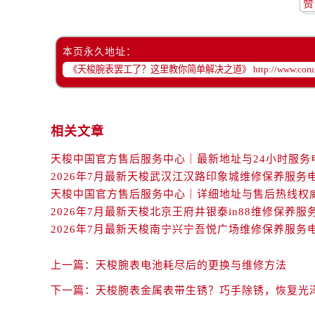
赞
辽宁省抚顺市新抚区东一路售后服务
辽宁省阜新市海州区解放大街售后服
辽宁省葫芦岛市连山区中央路售后服
本页永久地址：
辽宁省锦州市古塔区中央大街售后服
辽宁省辽阳市白塔区新运大街售后服
辽宁省盘锦市兴隆台区石油大街售后
辽宁省铁岭市银州区南马路售后服务
相关文章
辽宁省营口市站前区市府路与渤海大
辽宁省沈阳市沈河区中街路137号亨
2026年7月最新天梭武汉江汉路印象城维修保养服务
辽宁省沈阳市沈河区中街路83号亨
北京市朝阳区建国门外大街甲6号华熙
2026年7月最新天梭北京王府井银泰in88维修保养服
北京市东城区东长安街1号王府井东方
2026年7月最新天梭南宁兴宁吾悦广场维修保养服务
河北省保定市竞秀区朝阳北大街北国
内蒙古自治区阿拉善盟市左旗土尔扈
上一篇：
天梭腕表电池耗尽后的更换与维修方法
内蒙古自治区巴彦淖尔市临河区新华
下一篇：
天梭腕表金属表带生锈？巧手除锈，恢复光
内蒙古自治区包头市青山区幸福路甲