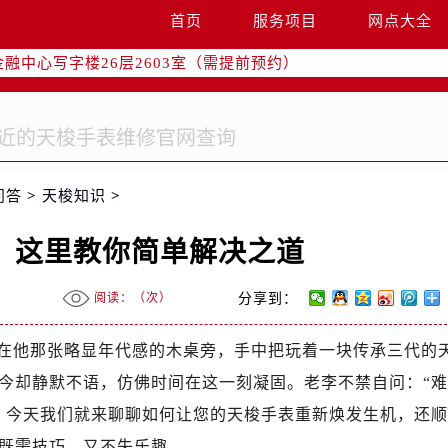
国际中心写字楼D座11层1102室（需提前预约）
首页
服务项目
网点大全
融中心写字楼26层2603室（需提前预约）
2座37层3705室（需提前预约）
际广场写字楼8层806室（需提前预约）
南京中心写字楼22层C1-1室（需提前预约）
中心写字楼5号楼10层1008室（需提前预约）
FC国际金融中心写字楼35层3508室（需提前预约）
问答
>
天梭知识
>
楼1号楼18层1803室（需提前预约）
字楼1号楼16层1604室（需提前预约）
？这里教你简单解决之道
务中心东塔写字楼（华润万象城）17层1706室（需提前预约）
场办公楼20层2009室（需提前预约）
阅读：（
次）
分享到：
写字楼A座5层503-5室（需提前预约）
广场写字楼4号楼22层2209室（需提前预约）
在他那张略显年代感的木桌旁，手中把玩着一块传承三代的
际中心写字楼8层805室（需提前预约）
今却静默不语，仿佛时间在这一刻凝固。老李不禁自问：“难
易中心写字楼A座13层1304室（需提前预约）
，今天我们就来聊聊如何让您的天梭手表重新焕发生机，还顺
绿地双子塔（中央广场）A1座办公楼14层07室（需提前预约）
既需技巧，又不失乐趣。