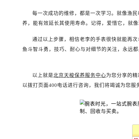
黑龙江省双鸭山市尖山区新兴大街售
黑龙江省绥化市北林区新华街与康庄
每一次成功的维修，都是一次学习。就像渔民
黑龙江省伊春市伊美区通河路售后服
养，能有效延长其使用寿命。记得，爱惜它，就像
吉林省白城市洮北区明仁南街售后服
吉林省白山市浑江区浑江大街售后服
通过以上步骤，相信老李的手表很快就能再次
吉林省吉林市船营区河南街售后服务
鱼斗智斗勇，技巧、耐心与对细节的关注，永远都
吉林省辽源市龙山区人民大街售后服
吉林省梅河口市新华街道梅河大街售
吉林省四平市铁东区紫气大路与南九
以上就是
北京天梭保养服务中心
为您分享的精
吉林省松原市宁江区五环大街售后服
以拨打页面400电话进行咨询，我们将竭诚为您服
吉林省通化市东昌区环通乡江南大街
吉林省延边市延吉市解放路售后服务
辽宁省鞍山市铁东区站前街售后服务
辽宁省本溪市平山区胜利路售后服务
辽宁省朝阳市双塔区新华路售后服务
辽宁省丹东市振兴区七经街售后服务