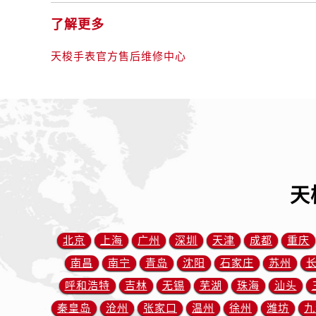
内蒙古自治区赤峰市红山区哈达街售
了解更多
内蒙古自治区鄂尔多斯市东胜区伊金
内蒙古自治区呼伦贝尔市海拉尔区中
天梭手表官方售后维修中心
内蒙古自治区通辽市科尔沁区明仁大
内蒙古自治区乌海市海勃湾区人民南
内蒙古自治区乌兰察布市集宁区恩和
内蒙古自治区锡林郭勒盟市锡林浩特
内蒙古自治区兴安盟市乌兰浩特市兴
山西省大同市平城区迎宾街售后服务
山西省晋城市城区黄华街售后服务中
天
山西省晋中市榆次区顺城街售后服务
山西省临汾市尧都区解放路售后服务
北京
上海
广州
深圳
天津
成都
重庆
山西省吕梁市离石区永宁中路与建设
山西省朔州市朔城区怡西路与鄯阳西
南昌
南宁
青岛
沈阳
石家庄
苏州
山西省忻州市忻府区和平东街与七一
呼和浩特
吉林
无锡
芜湖
珠海
汕头
山西省阳泉市郊区平阳东街与新城大
秦皇岛
沧州
张家口
温州
徐州
潍坊
九