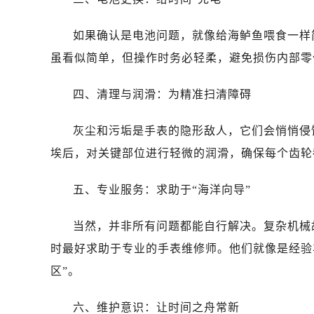
石家庄市长安区中山东路39号勒泰中
西安市碑林区南关正街88号华侨城长
如果确认是电池问题，就像给海鲈鱼喂食一样
海口市龙华区金贸东路5号海口华润大厦
虽看似简单，但操作时务必轻柔，避免损伤内部零
唐山市路南区新华东道100号万达广场
台州市椒江区东海大道1800号腾达中
四、清理与润滑：为精准扫清障碍
内蒙古自治区呼和浩特市玉泉区大学西
甘肃省兰州市七里河区西津西路16号兰
灰尘和污垢是手表的隐形敌人，它们会悄悄侵
重庆市解放碑渝中区民权路28号英利
埃后，对关键部位进行轻微的润滑，确保每个齿轮
黑龙江省大庆市萨尔图区会战大街售
黑龙江省鹤岗市向阳区红军路售后服
五、专业服务：求助于“海洋向导”
黑龙江省黑河市爱辉区中央街售后服
黑龙江省鸡西市鸡冠区红军路售后服
当然，并非所有问题都能自行解决。复杂机械
黑龙江省佳木斯市向阳区长安路售后
时最好求助于专业的手表维修师。他们就像是经验
黑龙江省牡丹江市东安区太平路售后
区”。
黑龙江省七台河市桃山区大同街售后
黑龙江省齐齐哈尔市龙沙区龙华路售
六、维护意识：让时间之舟常新