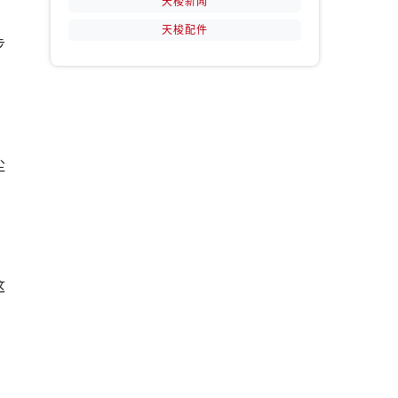
天梭新闻
天梭配件
步
提前预约）
尘
这