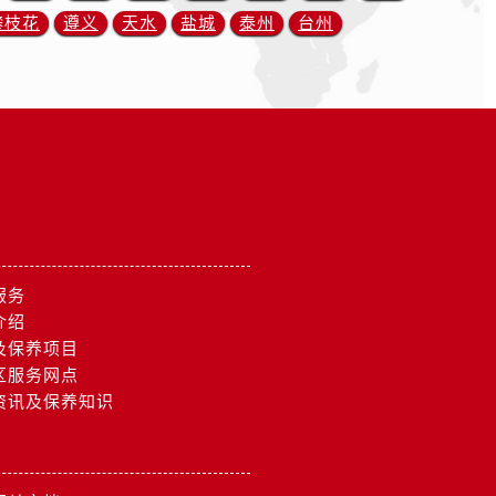
攀枝花
遵义
天水
盐城
泰州
台州
服务
介绍
及保养项目
区服务网点
资讯及保养知识