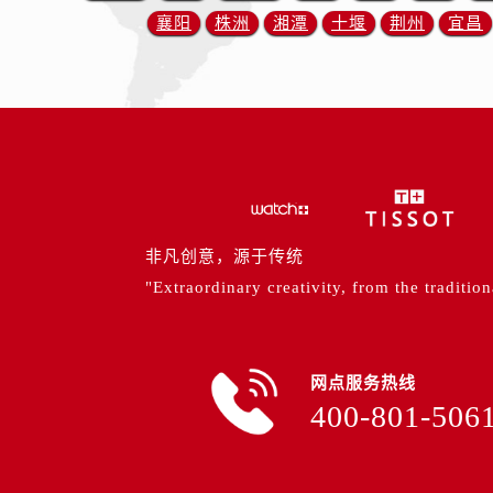
山西省运城市盐湖区河东街售后服务
襄阳
株洲
湘潭
十堰
荆州
宜昌
山西省长治市潞州区英雄中路售后服
山西省太原市迎泽区迎泽街道解放路
天津市和平区赤峰道136号天津国际金
安徽省安庆市迎江区人民路售后服务
安徽省蚌埠市蚌山区淮河路售后服务
安徽省亳州市谯城区魏武大道售后服
安徽省池州市贵池区长江路售后服务
安徽省滁州市琅琊区南谯北路售后服
非凡创意，源于传统
安徽省阜阳市颍州区颍州北路售后服
"Extraordinary creativity, from the tradition
安徽省淮北市相山区淮海路售后服务
安徽省淮南市田家庵区国庆中路售后
安徽省黄山市屯溪区黄山西路售后服
网点服务热线
400-801-506
安徽省六安市金安区解放中路售后服
安徽省马鞍山市雨山区湖南西路售后
安徽省宿州市埇桥区人民中路售后服