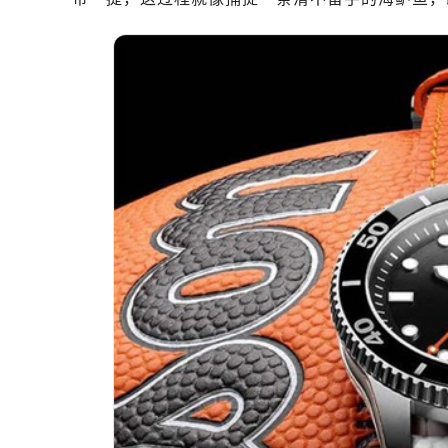
济南市历下区经十路11111号华润中
广州市天河区天河路230号万菱汇国
广州市越秀区环市东路371-375号
深圳市罗湖区深南东路5001号华润大
惠州市惠城区江北文昌一路7号华贸大
厦门市思明区湖滨东路95号华润大厦写
福州市鼓楼区五四路128-1号恒力城
成都市锦江区人民东路6号SAC东原中
重庆市江北区观音桥步行街2号融恒时
长沙市芙蓉区定王台街道建湘路393
郑州市二七区铭功路10号华润大厦写字
太原市迎泽区解放路15号亨得利名
沈阳市沈河区中街路137号亨得利名
沈阳市沈河区中街路83号亨得利名
乌鲁木齐市天山区红山路26号时代广场
温州市鹿城区锦绣路1067号置信广场