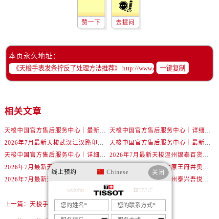
辽宁省锦州市古塔区中央大街售后服务中心（需提前预约）
辽宁省辽阳市白塔区新运大街售后服务中心（需提前预约）
赞一下
去提问
辽宁省盘锦市兴隆台区石油大街售后服务中心（需提前预约）
辽宁省铁岭市银州区南马路售后服务中心（需提前预约）
本页永久地址：
辽宁省营口市站前区市府路与渤海大街交叉口售后服务中心（需提前预约）
一键复制
辽宁省沈阳市沈河区中街路137号亨得利名表维修授权店1楼售后服务中心（需提前预约）
辽宁省沈阳市沈河区中街路83号亨得利名表维修授权店1楼售后服务中心（需提前预约）
北京市朝阳区建国门外大街甲6号华熙国际中心D座11层1102室售后服务中心（需提前预约）
相关文章
北京市东城区东长安街1号王府井东方广场W3座6层602室售后服务中心（需提前预约）
河北省保定市竞秀区朝阳北大街北国先天下售后服务中心（需提前预约）
天梭中国官方售后服务中心｜最新地址与24小时服务电话权威信息通告（2026年7月最新）
天梭中国官方售后服务中心｜详细热线电话及全部网点地址权威信息通知（2026年7月最新）
内蒙古自治区阿拉善盟市左旗土尔扈特大街售后服务中心（需提前预约）
2026年7月最新天梭武汉江汉路印象城维修保养服务电话
天梭中国官方售后服务中心｜最新地址及官方客服热线权威信息通告（2026年7月最新）
内蒙古自治区巴彦淖尔市临河区新华街售后服务中心（需提前预约）
天梭中国官方售后服务中心｜详细地址与售后热线权威信息通知（2026年7月最新）
2026年7月最新天梭温州银泰百货瓯海店维修保养服务电话
2026年7月最新天梭北京王府井银泰in88维修保养服务电话
2026年7月最新天梭太原王府井奥莱·晋阳里维修保养服务电话
内蒙古自治区包头市青山区幸福路甲3号王府井百货名表维修售后服务中心（需提前预约）
线上预约
Chinese
关闭
2026年7月最新天梭南宁兴宁吾悦广场维修保养服务电话
2026年7月最新天梭泰州泰兴吾悦广场维修保养服务电话
内蒙古自治区赤峰市红山区哈达街售后服务中心（需提前预约）
内蒙古自治区鄂尔多斯市东胜区伊金霍洛街售后服务中心（需提前预约）
上一篇：
天梭手表机械表机芯生锈解决方法汇总
内蒙古自治区呼伦贝尔市海拉尔区中央街售后服务中心（需提前预约）