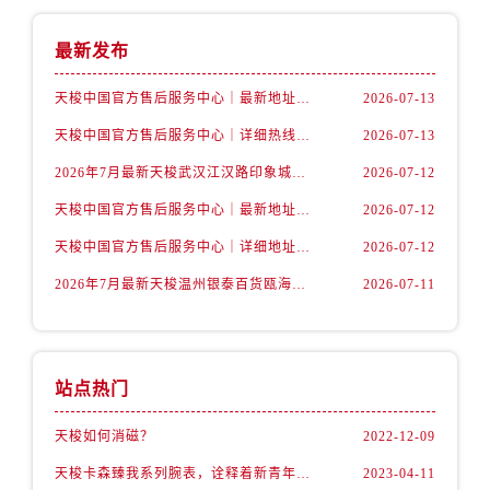
天津市和平区赤峰道136号天津国际金融中心26层2603室售后服务中心（需提前预约）
安徽省安庆市迎江区人民路售后服务中心（需提前预约）
最新发布
安徽省蚌埠市蚌山区淮河路售后服务中心（需提前预约）
天梭中国官方售后服务中心｜最新地址与24小时服务电话权威信息通告（2026年7月最新）
2026-07-13
安徽省亳州市谯城区魏武大道售后服务中心（需提前预约）
安徽省池州市贵池区长江路售后服务中心（需提前预约）
天梭中国官方售后服务中心｜详细热线电话及全部网点地址权威信息通知（2026年7月最新）
2026-07-13
安徽省滁州市琅琊区南谯北路售后服务中心（需提前预约）
2026年7月最新天梭武汉江汉路印象城维修保养服务电话
2026-07-12
安徽省阜阳市颍州区颍州北路售后服务中心（需提前预约）
天梭中国官方售后服务中心｜最新地址及官方客服热线权威信息通告（2026年7月最新）
2026-07-12
安徽省淮北市相山区淮海路售后服务中心（需提前预约）
天梭中国官方售后服务中心｜详细地址与售后热线权威信息通知（2026年7月最新）
2026-07-12
安徽省淮南市田家庵区国庆中路售后服务中心（需提前预约）
安徽省黄山市屯溪区黄山西路售后服务中心（需提前预约）
2026年7月最新天梭温州银泰百货瓯海店维修保养服务电话
2026-07-11
安徽省六安市金安区解放中路售后服务中心（需提前预约）
安徽省马鞍山市雨山区湖南西路售后服务中心（需提前预约）
安徽省宿州市埇桥区人民中路售后服务中心（需提前预约）
站点热门
安徽省铜陵市铜官区石城大道售后服务中心（需提前预约）
安徽省芜湖市镜湖区中山路步行街售后服务中心（需提前预约）
天梭如何消磁？
2022-12-09
安徽省宣城市宣州区叠嶂西路售后服务中心（需提前预约）
天梭卡森臻我系列腕表，诠释着新青年的生活态度
2023-04-11