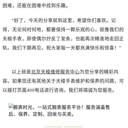
吉林省白城市洮北区明仁南街售后服务中心（需提前预约）
困难，还能在困难中找到乐趣。
吉林省白山市浑江区浑江大街售后服务中心（需提前预约）
吉林省吉林市船营区河南街售后服务中心（需提前预约）
“好了，今天的分享就到这里，希望你们喜欢。记
吉林省辽源市龙山区人民大街售后服务中心（需提前预约）
得，无论何时何地，都要保持一颗乐观的心，就像我们的
吉林省梅河口市新华街道梅河大街售后服务中心（需提前预约）
天梭手表，即使偶尔拧反了发条，也能再次精准地走回正
吉林省四平市铁东区紫气大路与南九经街交汇处售后服务中心（需提前预约）
轨。我们下期再见，祝大家每一天都充满快乐和惊喜！”
吉林省松原市宁江区五环大街售后服务中心（需提前预约）
吉林省通化市东昌区环通乡江南大街售后服务中心（需提前预约）
吉林省延边市延吉市解放路售后服务中心（需提前预约）
以上就是
北京天梭维修服务中心
为您分享的精彩内
辽宁省鞍山市铁东区站前街售后服务中心（需提前预约）
容。如果您还有其他关于天梭手表维护和保养的问题，可
辽宁省本溪市平山区胜利路售后服务中心（需提前预约）
以拨打页面400电话进行咨询，我们将竭诚为您服务。
辽宁省朝阳市双塔区新华路售后服务中心（需提前预约）
辽宁省丹东市振兴区七经街售后服务中心（需提前预约）
辽宁省抚顺市新抚区东一路售后服务中心（需提前预约）
辽宁省阜新市海州区解放大街售后服务中心（需提前预约）
辽宁省葫芦岛市连山区中央路售后服务中心（需提前预约）