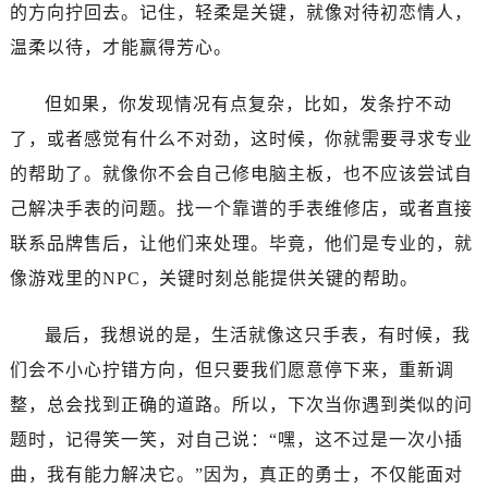
唐山市路南区新华东道100号万达广场写字楼A座10层1002室（需提前预约）
的方向拧回去。记住，轻柔是关键，就像对待初恋情人，
台州市椒江区东海大道1800号腾达中心东1幢20楼2002室（需提前预约）
温柔以待，才能赢得芳心。
内蒙古自治区呼和浩特市玉泉区大学西街70号华润万象城写字楼（鄂尔多斯大厦）23层2326室（需提前预约）
甘肃省兰州市七里河区西津西路16号兰州中心写字楼21层2102室（需提前预约）
但如果，你发现情况有点复杂，比如，发条拧不动
重庆市解放碑渝中区民权路28号英利国际金融中心写字楼20层01室（需提前预约）
了，或者感觉有什么不对劲，这时候，你就需要寻求专业
黑龙江省大庆市萨尔图区会战大街售后服务中心（需提前预约）
的帮助了。就像你不会自己修电脑主板，也不应该尝试自
黑龙江省鹤岗市向阳区红军路售后服务中心（需提前预约）
己解决手表的问题。找一个靠谱的手表维修店，或者直接
黑龙江省黑河市爱辉区中央街售后服务中心（需提前预约）
联系品牌售后，让他们来处理。毕竟，他们是专业的，就
黑龙江省鸡西市鸡冠区红军路售后服务中心（需提前预约）
像游戏里的NPC，关键时刻总能提供关键的帮助。
黑龙江省佳木斯市向阳区长安路售后服务中心（需提前预约）
黑龙江省牡丹江市东安区太平路售后服务中心（需提前预约）
最后，我想说的是，生活就像这只手表，有时候，我
黑龙江省七台河市桃山区大同街售后服务中心（需提前预约）
们会不小心拧错方向，但只要我们愿意停下来，重新调
黑龙江省齐齐哈尔市龙沙区龙华路售后服务中心（需提前预约）
整，总会找到正确的道路。所以，下次当你遇到类似的问
黑龙江省双鸭山市尖山区新兴大街售后服务中心（需提前预约）
黑龙江省绥化市北林区新华街与康庄路交叉口售后服务中心（需提前预约）
题时，记得笑一笑，对自己说：“嘿，这不过是一次小插
黑龙江省伊春市伊美区通河路售后服务中心（需提前预约）
曲，我有能力解决它。”因为，真正的勇士，不仅能面对