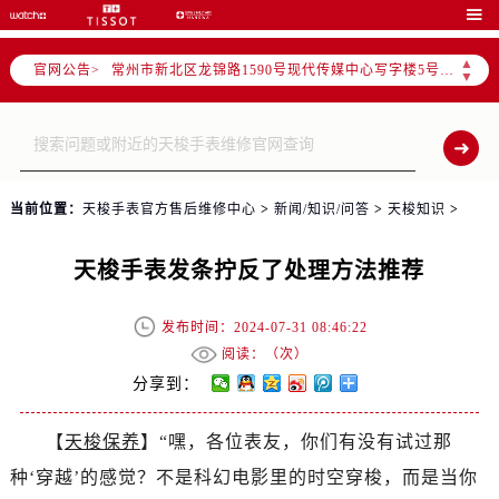
上海市黄浦区南京东路299号宏伊国际广场写字楼8层806室（需提前预约）

南京市秦淮区中山南路1号（新街口）南京中心写字楼22层C1-1室（需提前预约）
▲
官网公告>
常州市新北区龙锦路1590号现代传媒中心写字楼5号楼10层1008室（需提前预约）
▼
徐州市鼓楼区淮海东路29号苏宁广场IFC国际金融中心写字楼35层3508室（需提前预约）
扬州市邗江区国展路29号星耀天地写字楼1号楼18层1803室（需提前预约）
盐城市盐都区世纪大道5号盐城金融城写字楼1号楼16层1604室（需提前预约）
泰州市海陵区永定东路399号置地商务中心东塔写字楼（华润万象城）17层1706室（需提前预约）
当前位置：
天梭手表官方售后维修中心
>
新闻/知识/问答
>
天梭知识
>
宁波市江北区大闸南路500号来福士广场办公楼20层2009室（需提前预约）
杭州市上城区钱江路1366号华润大厦写字楼A座5层503-5室（需提前预约）
天梭手表发条拧反了处理方法推荐
金华市金东区东市南街777号金华万达广场写字楼4号楼22层2209室（需提前预约）
绍兴市越城区胜利东路379号世茂天际中心写字楼8层805室（需提前预约）
发布时间：2024-07-31 08:46:22
嘉兴市南湖区广益路705号嘉兴世界贸易中心写字楼A座13层1304室（需提前预约）
阅读：（
次）
南昌市红谷滩新区红谷中大道998号绿地双子塔（中央广场）A1座办公楼14层07室（需提前预约）
分享到：
济南市历下区经十路11111号华润中心写字楼（万象城）15层1508室（需提前预约）
【
天梭保养
】“嘿，各位表友，你们有没有试过那
广州市天河区天河路230号万菱汇国际中心写字楼A塔7层704室（需提前预约）
种‘穿越’的感觉？不是科幻电影里的时空穿梭，而是当你
广州市越秀区环市东路371-375号世界贸易中心大厦南塔写字楼15层07室（需提前预约）