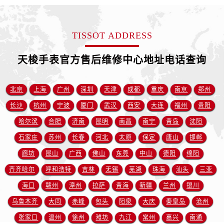
江西省抚州市临川区赣东大道售后服务中心（需提前预约）
江西省赣州市章贡区文清路售后服务中心（需提前预约）
江西省吉安市吉州区井冈山大道售后服务中心（需提前预约）
TISSOT ADDRESS
江西省景德镇市珠山区珠山中路售后服务中心（需提前预约）
天梭手表官方售后维修中心地址电话查询
江西省九江市浔阳区浔阳路售后服务中心（需提前预约）
江西省南昌市红谷滩新区红谷中大道998号绿地双子塔（中央广场）A1座办公楼14层1407室售后服务中心（需提前预约）
江西省萍乡市安源区萍安北大道与康庄路交叉口售后服务中心（需提前预约）
北京
上海
广州
深圳
天津
成都
重庆
南京
郑州
江西省上饶市信州区滨江西路售后服务中心（需提前预约）
长沙
杭州
宁波
厦门
武汉
西安
大连
福州
贵阳
江西省新余市渝水区北湖西路售后服务中心（需提前预约）
哈尔滨
合肥
济南
昆明
南昌
南宁
青岛
沈阳
江西省宜春市袁州区中山中路售后服务中心（需提前预约）
石家庄
苏州
长春
河北
太原
保定
唐山
邯郸
江西省鹰潭市月湖区胜利东路售后服务中心（需提前预约）
廊坊
昆山
广西
佛山
东莞
中山
德阳
绵阳
山东省德州市德城区东风中路售后服务中心（需提前预约）
齐齐哈尔
呼和浩特
吉林
无锡
芜湖
珠海
汕头
三亚
山东省东营市东营区济南路售后服务中心（需提前预约）
山东省济南市历下区经十路11111号华润中心写字楼（万象城）15层1508室售后服务中心（需提前预约）
海口
赣州
漳州
拉萨
青海
新疆
兰州
银川
山东省济宁市任城区太白楼路售后服务中心（需提前预约）
乌鲁木齐
大同
赤峰
包头
阳泉
大庆
秦皇岛
沧州
山东省莱芜市文化南路8号银座商城名表维修一楼名表维修售后服务中心（需提前预约）
张家口
温州
徐州
潍坊
九江
常州
嘉兴
南通