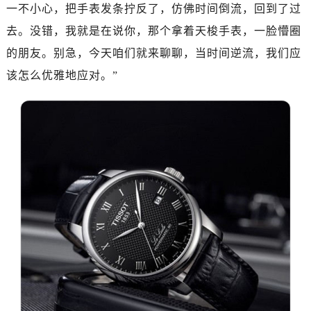
深圳市罗湖区深南东路5001号华润大厦写字楼17层1701室（需提前预约）
一不小心，把手表发条拧反了，仿佛时间倒流，回到了过
惠州市惠城区江北文昌一路7号华贸大厦写字楼1座30层05室（需提前预约）
去。没错，我就是在说你，那个拿着天梭手表，一脸懵圈
厦门市思明区湖滨东路95号华润大厦写字楼B座11层1104室（需提前预约）
的朋友。别急，今天咱们就来聊聊，当时间逆流，我们应
福州市鼓楼区五四路128-1号恒力城写字楼15层03室（需提前预约）
该怎么优雅地应对。”
成都市锦江区人民东路6号SAC东原中心写字楼24层2406B室（需提前预约）
重庆市江北区观音桥步行街2号融恒时代广场写字楼9层902室（需提前预约）
长沙市芙蓉区定王台街道建湘路393号世茂环球金融中心写字楼（芙蓉广场）10层13室（需提前预约）
郑州市二七区铭功路10号华润大厦写字楼29层2905室（需提前预约）
太原市迎泽区解放路15号亨得利名表服务中心（品牌授权店）3层整层（需提前预约）
沈阳市沈河区中街路137号亨得利名表服务中心（品牌授权店）1层整层（需提前预约）
沈阳市沈河区中街路83号亨得利名表服务中心（品牌授权店）1层整层（需提前预约）
乌鲁木齐市天山区红山路26号时代广场（CCMALL）C座17层17-B（需提前预约）
温州市鹿城区锦绣路1067号置信广场10层1015室（需提前预约）
哈尔滨市道里区友谊西路600号富力中心T2座写字楼29层03室（需提前预约）
大连市中山区人民路15号国际金融大厦7层G室（需提前预约）
佛山市禅城区季华五路57号万科金融中心C座12层1205室（需提前预约）