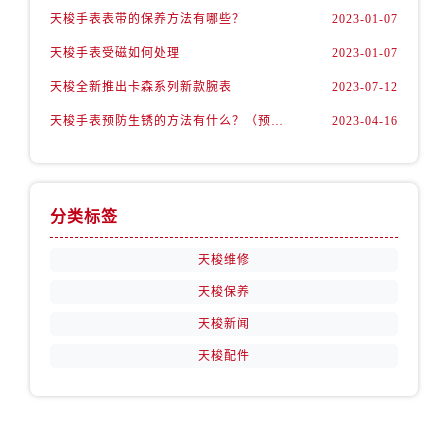
福建省龙岩市新罗区九一南路售后服务中心（需提前预约）
天梭手表表带的保养方法有哪些？
2023-01-07
福建省南平市建阳区人民西路售后服务中心（需提前预约）
天梭手表受磁如何处理
2023-01-07
福建省宁德市蕉城区天湖东路售后服务中心（需提前预约）
天梭全新推出卡森系列新款腕表
2023-07-12
福建省莆田市城厢区霞林街道荔华东大道售后服务中心（需提前预约）
福建省三明市三元区东乾二路售后服务中心（需提前预约）
天梭手表预防生锈的方法有什么？（预防方法）
2023-04-16
福建省漳州市龙文区步港路售后服务中心（需提前预约）
江苏省常州市新北区龙锦路1590号现代传媒中心5号楼10层1008室售后服务中心（需提前预约）
江苏省淮安市清江浦区淮海北路售后服务中心（需提前预约）
分类标签
江苏省连云港市海州区通灌北路售后服务中心（需提前预约）
江苏省南京市秦淮区中山南路1号南京中心22层22-C1-C3室售后服务中心（需提前预约）
天梭维修
江苏省宿迁市宿城区西湖路售后服务中心（需提前预约）
天梭保养
江苏省泰州市海陵区永定东路399号置地商务中心东塔（华润万象城）17层1706室售后服务中心（需提前预约）
天梭新闻
江苏省徐州市鼓楼区淮海东路29号苏宁广场IFC国际金融中心35层3508室售后服务中心（需提前预约）
天梭配件
江苏省盐城市盐都区世纪大道5号盐城金融城写字楼1号楼16层1604室售后服务中心（需提前预约）
江苏省扬州市邗江区国展路29号星耀天地写字楼1号楼18层1803室售后服务中心（需提前预约）
江苏省镇江市京口区中山东路售后服务中心（需提前预约）