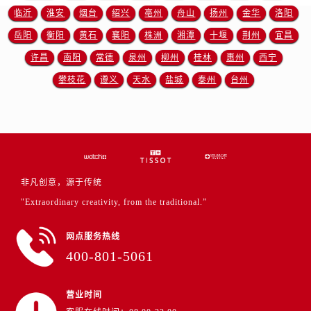
山东省临沂市兰山区解放路售后服务中心（需提前预约）
临沂
淮安
烟台
绍兴
亳州
舟山
扬州
金华
洛阳
山东省日照市东港区烟台路售后服务中心（需提前预约）
岳阳
衡阳
黄石
襄阳
株洲
湘潭
十堰
荆州
宜昌
山东省泰安市泰山区财源街道泰山大街售后服务中心（需提前预约）
许昌
南阳
常德
泉州
柳州
桂林
惠州
西宁
山东省威海市环翠区新威海路89号振华商厦一楼名表维修售后服务中心（需提前预约）
攀枝花
遵义
天水
盐城
泰州
台州
山东省潍坊市奎文区东风东街售后服务中心（需提前预约）
山东省枣庄市滕州市北辛路与善国路交叉口售后服务中心（需提前预约）
山东省淄博市张店区金晶大道售后服务中心（需提前预约）
上海市黄浦区南京东路299号宏伊国际广场写字楼8层806室售后服务中心（需提前预约）
上海市徐汇区虹桥路3号港汇中心2座37层3705室售后服务中心（需提前预约）
浙江省杭州市上城区钱江路1366号华润大厦A座5层503-5室售后服务中心（需提前预约）
非凡创意，源于传统
浙江省湖州市吴兴区劳动路售后服务中心（需提前预约）
"Extraordinary creativity, from the traditional.”
浙江省嘉兴市南湖区广益路705号嘉兴世界贸易中心A座13层1304室售后服务中心（需提前预约）
网点服务热线
浙江省金华市金东区东市南街777号金华万达广场4号楼22楼2209室售后服务中心（需提前预约）
400-801-5061
浙江省丽水市莲都区解放街售后服务中心（需提前预约）
浙江省宁波市江北区大闸南路500号来福士广场办公楼20层2009室售后服务中心（需提前预约）
营业时间
浙江省衢州市柯城区上街售后服务中心（需提前预约）