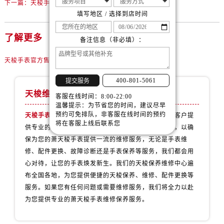
下一篇：
天梭手表机械表机芯生锈处理方法深度解析
内蒙古自治区通辽市科尔沁区明仁大街售后服务中心（需提前预约）
填写地区 / 选择到店时间
内蒙古自治区乌海市海勃湾区人民南路售后服务中心（需提前预约）
内蒙古自治区乌兰察布市集宁区恩和大街售后服务中心（需提前预约）
了解更多
备注信息（非必填）：
内蒙古自治区锡林郭勒盟市锡林浩特市光明街与额尔敦路交叉口售后服务中心（需提前预约）
内蒙古自治区兴安盟市乌兰浩特市兴安大街售后服务中心（需提前预约）
天梭手表官方售后维修中心
山西省大同市平城区迎宾街售后服务中心（需提前预约）
400-801-5061
提交服务
山西省晋城市城区黄华街售后服务中心（需提前预约）
天梭维修保养服务中心
客服在线时间：8:00-22:00
山西省晋中市榆次区顺城街售后服务中心（需提前预约）
温馨提示：为节省您的时间，建议尽早
预约可免排队，非客服在线时间的预约
山西省临汾市尧都区解放路售后服务中心（需提前预约）
天梭手表官方售后维修中心
拥有专业团队，致力于为客户提
将在客服上线后联系您
供专业的维修和保养服务。并配备了先进的维修设备，以确
山西省吕梁市离石区永宁中路与建设街交叉口售后服务中心（需提前预约）
保为您的萧天梭手表提供一流的维修服务，无论是手表维
山西省朔州市朔城区怡西路与鄯阳西街交汇处售后服务中心（需提前预约）
修、配件更换、故障诊断还是手表保养等服务，我们都会用
山西省忻州市忻府区和平东街与七一南路交叉口售后服务中心（需提前预约）
心对待，让您的手表焕发新生。我们的天梭保养维修中心遍
山西省阳泉市郊区平阳东街与新城大道交叉口售后服务中心（需提前预约）
布全国各地，为您提供便捷的天梭保养、维修、配件更换等
山西省运城市盐湖区河东街售后服务中心（需提前预约）
服务。如果您有任何问题或需要维修服务，我们将全力以赴
山西省长治市潞州区英雄中路售后服务中心（需提前预约）
为您提供专业的萧天梭手表维修保养服务。
山西省太原市迎泽区迎泽街道解放路15号亨得利名表维修授权店3楼售后服务中心（需提前预约）