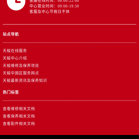
客服在线时间：08:00-22:00
浙江省绍兴市越城区胜利东路379号世茂天际中心写字楼8层805室售后服务中心（需提前预约）
中心营业时间：09:00-19:30
浙江省舟山市定海区解放东路售后服务中心（需提前预约）
客服及中心节假日不休
澳门特别行政区大堂区议事亭前地（新马路）售后服务中心（需提前预约）
澳门特别行政区风顺堂区南湾大马路售后服务中心（需提前预约）
站点导航
澳门特别行政区花地玛堂区关闸广场售后服务中心（需提前预约）
澳门特别行政区花王堂区大三巴商圈售后服务中心（需提前预约）
天梭在线服务
澳门特别行政区嘉模堂区官也街售后服务中心（需提前预约）
天梭中心介绍
澳门省路氹城市金光大道售后服务中心（需提前预约）
天梭维修及保养项目
澳门特别行政区望德堂区塔石广场售后服务中心（需提前预约）
天梭中国区服务网点
福建省福州市鼓楼区五四路128-1号恒力城写字楼15层03室售后服务中心（需提前预约）
天梭最新资讯及保养知识
福建省厦门市思明区湖滨东路95号万象城华润大厦B座11层1104室售后服务中心（需提前预约）
热门标签
广东省潮州市潮安区新风路与潮汕路交汇处售后服务中心（需提前预约）
广东省广州市天河区天河路230号万菱汇国际中心A塔7层704室售后服务中心（需提前预约）
查看维修相关文档
广东省广州市越秀区环市东路371-375号世界贸易中心大厦南塔15层1507室售后服务中心（需提前预约）
查看保养相关文档
查看配件相关文档
广东省河源市源城区越王大道售后服务中心（需提前预约）
广东省惠州市惠城区江北文昌一路7号华贸大厦1座30层3005室售后服务中心（需提前预约）