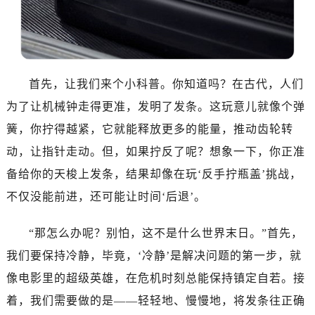
东莞市东城街道鸿福东路1号民盈国贸中心T1写字楼9层907室（需提前预约）
无锡市梁溪区人民中路139号恒隆广场写字楼1座11层1104室（需提前预约）
南通市崇川区工农路57号圆融广场写字楼16层1603室（需提前预约）
苏州市苏州工业园区星港街199号苏州中心办公楼C座22层08室（需提前预约）
首先，让我们来个小科普。你知道吗？在古代，人们
武汉市江汉区解放大道686号世界贸易大厦38层09室（需提前预约）
南宁市青秀区金湖路59号地王大厦12楼1224室（需提前预约）
为了让机械钟走得更准，发明了发条。这玩意儿就像个弹
合肥市蜀山区潜山路111号万象城华润大厦B座12楼03室（需提前预约）
簧，你拧得越紧，它就能释放更多的能量，推动齿轮转
泉州市丰泽区宝洲路729号浦西万达中心写字楼A座7楼709室（需提前预约）
动，让指针走动。但，如果拧反了呢？想象一下，你正准
青岛市南区山东路6号华润大厦B座22层04室（需提前预约）
备给你的天梭上发条，结果却像在玩‘反手拧瓶盖’挑战，
烟台市芝罘区胜利路139号万达金融中心A座907室（需提前预约）
不仅没能前进，还可能让时间‘后退’。
长春市朝阳区西安大路727号中银大厦A座(旺进大厦)18层09室（需提前预约）
贵阳市南明区都司高架桥路33号亨特国际金融中心14楼14D（需提前预约）
“那怎么办呢？别怕，这不是什么世界末日。”首先，
昆明市盘龙区北京路928号同德昆明广场写字楼10层06室（需提前预约）
我们要保持冷静，毕竟，‘冷静’是解决问题的第一步，就
石家庄市长安区中山东路39号勒泰中心写字楼B座13层07室（需提前预约）
像电影里的超级英雄，在危机时刻总能保持镇定自若。接
西安市碑林区南关正街88号华侨城长安国际中心E座6楼10室（需提前预约）
着，我们需要做的是——轻轻地、慢慢地，将发条往正确
海口市龙华区金贸东路5号海口华润大厦B座17层1707室（需提前预约）