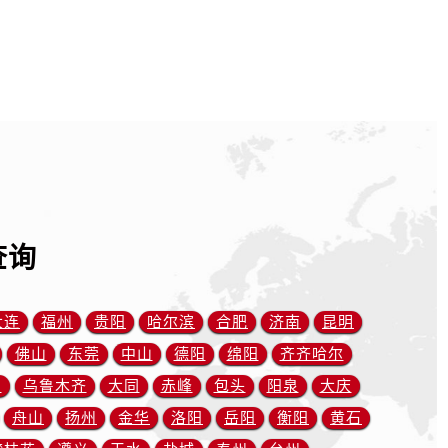
查询
大连
福州
贵阳
哈尔滨
合肥
济南
昆明
佛山
东莞
中山
德阳
绵阳
齐齐哈尔
川
乌鲁木齐
大同
赤峰
包头
阳泉
大庆
舟山
扬州
金华
洛阳
岳阳
衡阳
黄石