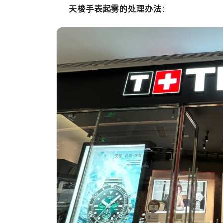
南昌市红谷滩新区红谷中大道998号
天梭手表起雾的处理办法
：
济南市历下区经十路11111号华润中
广州市天河区天河路230号万菱汇国
广州市越秀区环市东路371-375号
深圳市罗湖区深南东路5001号华润大
惠州市惠城区江北文昌一路7号华贸大
厦门市思明区湖滨东路95号华润大厦写
福州市鼓楼区五四路128-1号恒力城
成都市锦江区人民东路6号SAC东原中
重庆市江北区观音桥步行街2号融恒时
长沙市芙蓉区定王台街道建湘路393
郑州市二七区铭功路10号华润大厦写字
太原市迎泽区解放路15号亨得利名
沈阳市沈河区中街路137号亨得利名
沈阳市沈河区中街路83号亨得利名
乌鲁木齐市天山区红山路26号时代广场