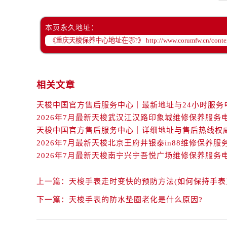
黑龙江省齐齐哈尔市龙沙区龙华路售
黑龙江省双鸭山市尖山区新兴大街售
本页永久地址：
黑龙江省绥化市北林区新华街与康庄
黑龙江省伊春市伊美区通河路售后服
吉林省白城市洮北区明仁南街售后服
吉林省白山市浑江区浑江大街售后服
相关文章
吉林省吉林市船营区河南街售后服务
吉林省辽源市龙山区人民大街售后服
吉林省梅河口市新华街道梅河大街售
2026年7月最新天梭武汉江汉路印象城维修保养服务
吉林省四平市铁东区紫气大路与南九
2026年7月最新天梭北京王府井银泰in88维修保养服
吉林省松原市宁江区五环大街售后服
2026年7月最新天梭南宁兴宁吾悦广场维修保养服务
吉林省通化市东昌区环通乡江南大街
吉林省延边市延吉市解放路售后服务
上一篇：
天梭手表走时变快的预防方法(如何保持手表
辽宁省鞍山市铁东区站前街售后服务
下一篇：
天梭手表的防水垫圈老化是什么原因?
辽宁省本溪市平山区胜利路售后服务
辽宁省朝阳市双塔区新华路售后服务