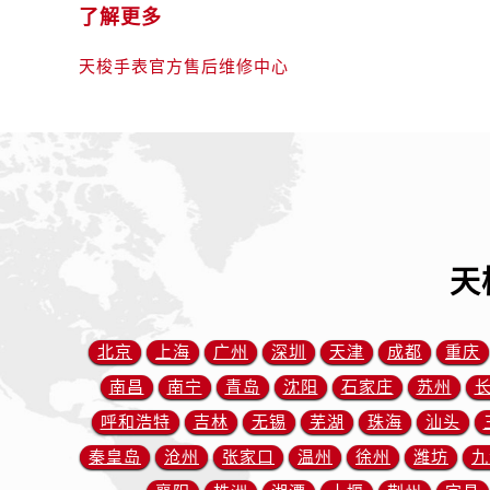
辽宁省丹东市振兴区七经街售后服务
了解更多
辽宁省抚顺市新抚区东一路售后服务
天梭手表官方售后维修中心
辽宁省阜新市海州区解放大街售后服
辽宁省葫芦岛市连山区中央路售后服
辽宁省锦州市古塔区中央大街售后服
辽宁省辽阳市白塔区新运大街售后服
辽宁省盘锦市兴隆台区石油大街售后
辽宁省铁岭市银州区南马路售后服务
辽宁省营口市站前区市府路与渤海大
天
辽宁省沈阳市沈河区中街路137号亨
辽宁省沈阳市沈河区中街路83号亨
北京市朝阳区建国门外大街甲6号华熙
北京
上海
广州
深圳
天津
成都
重庆
北京市东城区东长安街1号王府井东方
南昌
南宁
青岛
沈阳
石家庄
苏州
河北省保定市竞秀区朝阳北大街北国
呼和浩特
吉林
无锡
芜湖
珠海
汕头
内蒙古自治区阿拉善盟市左旗土尔扈
秦皇岛
沧州
张家口
温州
徐州
潍坊
九
内蒙古自治区巴彦淖尔市临河区新华