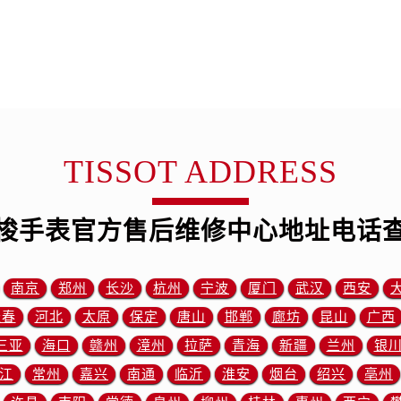
中心（需提前预约）
中心（需提前预约）
务中心（需提前预约）
务中心（需提前预约）
务中心（需提前预约）
务中心（需提前预约）
服务中心（需提前预约）
TISSOT ADDRESS
中心（需提前预约）
街交叉口售后服务中心（需提前预约）
梭手表官方售后维修中心地址电话
得利名表维修授权店1楼售后服务中心（需提前预约）
得利名表维修授权店1楼售后服务中心（需提前预约）
国际中心D座11层1102室售后服务中心（需提前预约）
南京
郑州
长沙
杭州
宁波
厦门
武汉
西安
广场W3座6层602室售后服务中心（需提前预约）
长春
河北
太原
保定
唐山
邯郸
廊坊
昆山
广西
先天下售后服务中心（需提前预约）
三亚
海口
赣州
漳州
拉萨
青海
新疆
兰州
银
特大街售后服务中心（需提前预约）
江
常州
嘉兴
南通
临沂
淮安
烟台
绍兴
亳州
街售后服务中心（需提前预约）