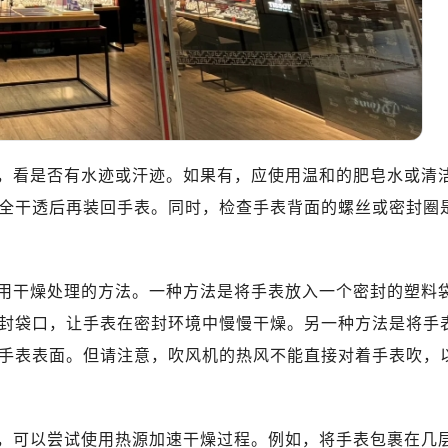
10层1015室（需提前预约）
心T2座写字楼29层03室（需提前预约）
厦7层G室（需提前预约）
心C座12层1205室（需提前预约）
中心T1写字楼9层907室（需提前预约）
写字楼1座11层1104室（需提前预约）
看是否有水迹或汗迹。如果有，应使用温和的肥皂水或清
楼16层1603室（需提前预约）
中心办公楼C座22层08室（需提前预约）
全干透后再装回手表。同时，检查手表背面的螺丝或密封圈
大厦38层09室（需提前预约）
楼1224室（需提前预约）
大厦B座12楼03室（需提前预约）
干燥处理的方法。一种方法是将手表放入一个密封的塑料
心写字楼A座7楼709室（需提前预约）
封袋口，让手表在密封环境中慢慢干燥。另一种方法是将手
2层04室（需提前预约）
手表表面。但请注意，吹风机的热风不能直接对着手表吹，
心A座907室（需提前预约）
A座(旺进大厦)18层09室（需提前预约）
国际金融中心14楼14D（需提前预约）
可以尝试使用热源加速干燥过程。例如，将手表包裹在几