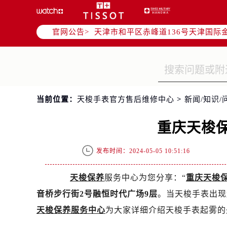
北京市东城区东长安街1号东方广场写
北京市朝阳区建国门外大街甲6号华熙
官网公告>
天津市和平区赤峰道136号天津国际金
上海市徐汇区虹桥路3号港汇中心写字楼
上海市黄浦区南京东路299号宏伊国
南京市秦淮区中山南路1号（新街口）
常州市新北区龙锦路1590号现代传媒
当前位置：
天梭手表官方售后维修中心
>
新闻/知识/
徐州市鼓楼区淮海东路29号苏宁广场I
扬州市邗江区国展路29号星耀天地写字
重庆天梭
盐城市盐都区世纪大道5号盐城金融城写
泰州市海陵区永定东路399号置地商
发布时间：2024-05-05 10:51:16
宁波市江北区大闸南路500号来福士广
杭州市上城区钱江路1366号华润大厦
天梭保养
服务中心为您分享：“
重庆天梭
金华市金东区东市南街777号金华万达
音桥步行街2号融恒时代广场9层
。当天梭手表出现
绍兴市越城区胜利东路379号世茂天
天梭保养服务中心
为大家详细介绍天梭手表起雾的
嘉兴市南湖区广益路705号嘉兴世界贸