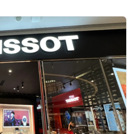
绿地双子塔（中央广场）A1座办公楼14层07室（需提前预约）
心写字楼（万象城）15层1508室（需提前预约）
际中心写字楼A塔7层704室（需提前预约）
世界贸易中心大厦南塔写字楼15层07室（需提前预约）
厦写字楼17层1701室（需提前预约）
厦写字楼1座30层05室（需提前预约）
字楼B座11层1104室（需提前预约）
写字楼15层03室（需提前预约）
心写字楼24层2406B室（需提前预约）
代广场写字楼9层902室（需提前预约）
号世茂环球金融中心写字楼（芙蓉广场）10层13室（需提前预约
楼29层2905室（需提前预约）
表服务中心（品牌授权店）3层整层（需提前预约）
表服务中心（品牌授权店）1层整层（需提前预约）
表服务中心（品牌授权店）1层整层（需提前预约）
（CCMALL）C座17层17-B（需提前预约）