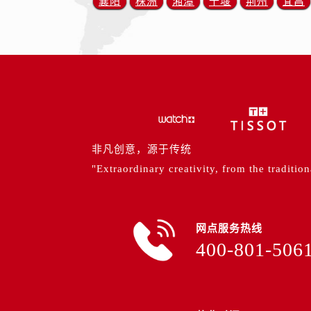
襄阳
株洲
湘潭
十堰
荆州
宜昌
内蒙古自治区包头市青山区幸福路甲
内蒙古自治区赤峰市红山区哈达街售
内蒙古自治区鄂尔多斯市东胜区伊金
内蒙古自治区呼伦贝尔市海拉尔区中
内蒙古自治区通辽市科尔沁区明仁大
内蒙古自治区乌海市海勃湾区人民南
内蒙古自治区乌兰察布市集宁区恩和
内蒙古自治区锡林郭勒盟市锡林浩特
非凡创意，源于传统
内蒙古自治区兴安盟市乌兰浩特市兴
"Extraordinary creativity, from the tradition
山西省大同市平城区迎宾街售后服务
山西省晋城市城区黄华街售后服务中
山西省晋中市榆次区顺城街售后服务
网点服务热线
山西省临汾市尧都区解放路售后服务
400-801-506
山西省吕梁市离石区永宁中路与建设
山西省朔州市朔城区怡西路与鄯阳西
山西省忻州市忻府区和平东街与七一