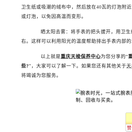
昆明市盘龙区北京路928号同德昆明
卫生纸或吸潮的绒布中，然后放在40瓦的灯泡附
石家庄市长安区中山东路39号勒泰中
或灯泡，以免因高温而变形。
西安市碑林区南关正街88号华侨城长
海口市龙华区金贸东路5号海口华润大厦
晒太阳去雾：将手表的把头拔开，用卫生纸
唐山市路南区新华东道100号万达广场
右。这样可以利用阳光的温度帮助排出手表内部的
台州市椒江区东海大道1800号腾达中
内蒙古自治区呼和浩特市玉泉区大学西
以上就是
重庆天梭保养中心
为您分享的“
甘肃省兰州市七里河区西津西路16号兰
些?
”，大家可以了解一下。如果您还有其他关于
天
重庆市解放碑渝中区民权路28号英利
将竭诚为您服务。
黑龙江省大庆市萨尔图区会战大街售
黑龙江省鹤岗市向阳区红军路售后服
黑龙江省黑河市爱辉区中央街售后服
黑龙江省鸡西市鸡冠区红军路售后服
黑龙江省佳木斯市向阳区长安路售后
黑龙江省牡丹江市东安区太平路售后
黑龙江省七台河市桃山区大同街售后
赞