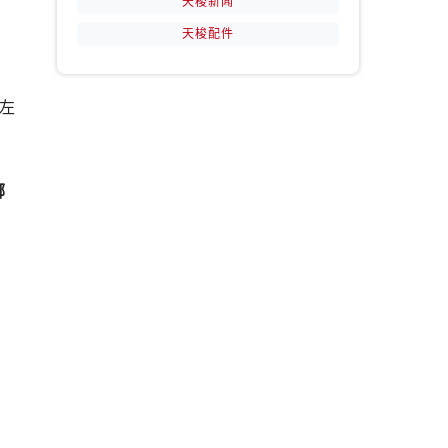
天梭新闻
焰
天梭配件
左
提前预约）
哪
们