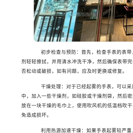
温州市鹿城区锦绣路1067号置信广场
哈尔滨市道里区友谊西路600号富力中
大连市中山区人民路15号国际金融大
佛山市禅城区季华五路57号万科金融中
东莞市东城街道鸿福东路1号民盈国贸
无锡市梁溪区人民中路139号恒隆广场
初步检查与预防：首先，检查手表的表带，
南通市崇川区工农路57号圆融广场写字
苏州市苏州工业园区星港街199号苏州
剂轻轻擦拭，并用清水冲洗干净，然后确保表带完
武汉市江汉区解放大道686号世界贸易
否松动或破损，如有问题，应及时更换或修复。
南宁市青秀区金湖路59号地王大厦12
合肥市蜀山区潜山路111号万象城华润
干燥处理：对于已经起雾的手表，可以采用
泉州市丰泽区宝洲路729号浦西万达中
中，加入一些干燥剂，如硅胶或干燥剂袋，然后密
青岛市南区山东路6号华润大厦B座2
放在一块干燥的毛巾上，使用吹风机的低温档吹干
烟台市芝罘区胜利路139号万达金融中
免造成损坏。
长春市朝阳区西安大路727号中银大厦
贵阳市南明区都司高架桥路33号亨特
利用热源加速干燥：如果手表起雾较严重，