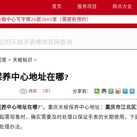
字楼W3座6层602室（需提前预约）
首页
服务项目
网点大全
国际中心写字楼D座11层1102室（需提前预约）
融中心写字楼26层2603室（需提前预约）
2座37层3705室（需提前预约）
际广场写字楼8层806室（需提前预约）
南京中心写字楼22层C1-1室（需提前预约）
中心写字楼5号楼10层1008室（需提前预约）
问答
>
天梭知识
>
FC国际金融中心写字楼35层3508室（需提前预约）
楼1号楼18层1803室（需提前预约）
保养中心地址在哪?
字楼1号楼16层1604室（需提前预约）
务中心东塔写字楼（华润万象城）17层1706室（需提前预约）
阅读：（
次）
分享到：
场办公楼20层2009室（需提前预约）
写字楼A座5层503-5室（需提前预约）
保养
中心地址在哪?
”。重庆天梭保养中心地址：
重庆市江北区
广场写字楼4号楼22层2209室（需提前预约）
起雾现象时，确实需要及时处理以保证手表的长期使用。下
际中心写字楼8层805室（需提前预约）
处理办法。
易中心写字楼A座13层1304室（需提前预约）