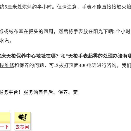
广场写字楼10层06室（需提前预约）
近约5厘米处烘烤约半小时。但请注意，手表不能直接接触火
心写字楼B座13层07室（需提前预约）
安国际中心E座6楼10室（需提前预约）
B座17层1707室（需提前预约）
或绒布塞在把头的四周，然后将手表放在阳光下晒5个小时
写字楼A座10层1002室（需提前预约）
水汽。
心东1幢20楼2002室（需提前预约）
街70号华润万象城写字楼（鄂尔多斯大厦）23层2326室（需
重庆天梭保养中心地址在哪?
”和“
天梭手表起雾的处理办法有
州中心写字楼21层2102室（需提前预约）
梭维修
和保养的问题，可以拨打页面400电话进行咨询，我
国际金融中心写字楼20层01室（需提前预约）
后服务中心（需提前预约）
务中心（需提前预约）
务中心（需提前预约）
务中心（需提前预约）
服务中心（需提前预约）
服务中心（需提前预约）
服务中心（需提前预约）
一下
去提问