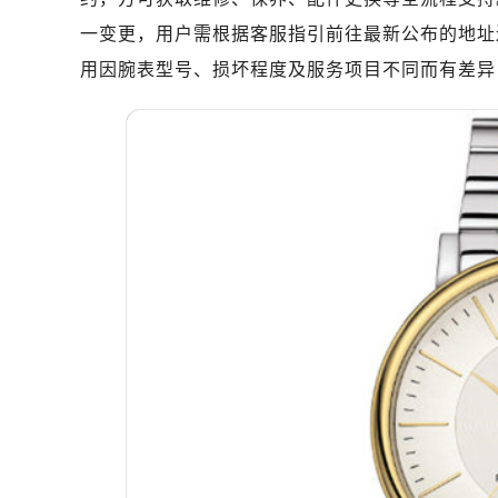
南昌市红谷滩新区红谷中大道998号
一变更，用户需根据客服指引前往最新公布的地址
济南市历下区经十路11111号华润中
用因腕表型号、损坏程度及服务项目不同而有差异
广州市天河区天河路230号万菱汇国
广州市越秀区环市东路371-375号
深圳市罗湖区深南东路5001号华润大
惠州市惠城区江北文昌一路7号华贸大
厦门市思明区湖滨东路95号华润大厦写
福州市鼓楼区五四路128-1号恒力城
成都市锦江区人民东路6号SAC东原中
重庆市江北区观音桥步行街2号融恒时
长沙市芙蓉区定王台街道建湘路393
郑州市二七区铭功路10号华润大厦写字
太原市迎泽区解放路15号亨得利名
沈阳市沈河区中街路137号亨得利名
沈阳市沈河区中街路83号亨得利名
乌鲁木齐市天山区红山路26号时代广场