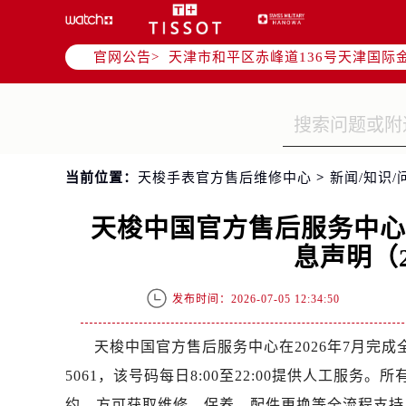
北京市东城区东长安街1号东方广场写
北京市朝阳区建国门外大街甲6号华熙
官网公告>
天津市和平区赤峰道136号天津国际金
上海市徐汇区虹桥路3号港汇中心写字楼
上海市黄浦区南京东路299号宏伊国
南京市秦淮区中山南路1号（新街口）
常州市新北区龙锦路1590号现代传媒
当前位置：
天梭手表官方售后维修中心
>
新闻/知识/
徐州市鼓楼区淮海东路29号苏宁广场I
扬州市邗江区国展路29号星耀天地写字
天梭中国官方售后服务中
盐城市盐都区世纪大道5号盐城金融城写
息声明（2
泰州市海陵区永定东路399号置地商
宁波市江北区大闸南路500号来福士广
发布时间：2026-07-05 12:34:50
杭州市上城区钱江路1366号华润大厦
金华市金东区东市南街777号金华万达
天梭中国官方售后服务中心在2026年7月完成全
绍兴市越城区胜利东路379号世茂天
5061，该号码每日8:00至22:00提供人工服
嘉兴市南湖区广益路705号嘉兴世界贸
约，方可获取维修、保养、配件更换等全流程支持。