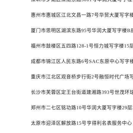
辽宁省丹东市振兴区七经街售后服务
辽宁省抚顺市新抚区东一路售后服务
惠州市惠城区江北文昌一路7号华贸大厦写字楼
辽宁省阜新市海州区解放大街售后服
辽宁省葫芦岛市连山区中央路售后服
厦门市思明区湖滨东路95号华润大厦写字楼B座
辽宁省锦州市古塔区中央大街售后服
辽宁省辽阳市白塔区新运大街售后服
福州市鼓楼区五四路128-1号恒力城写字楼15
辽宁省盘锦市兴隆台区石油大街售后
辽宁省铁岭市银州区南马路售后服务
成都市锦江区人民东路6号SAC东原中心写字楼
辽宁省营口市站前区市府路与渤海大
重庆市江北区观音桥步行街2号融恒时代广场写
辽宁省沈阳市沈河区中街路137号亨
辽宁省沈阳市沈河区中街路83号亨
长沙市芙蓉区定王台街道建湘路393号世茂环
北京市朝阳区建国门外大街甲6号华熙
北京市东城区东长安街1号王府井东方
郑州市二七区铭功路10号华润大厦写字楼29层
河北省保定市竞秀区朝阳北大街北国
内蒙古自治区阿拉善盟市左旗土尔扈
太原市迎泽区解放路15号亨得利名表服务中
内蒙古自治区巴彦淖尔市临河区新华