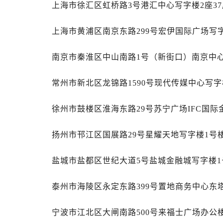
昆明市盘龙区北京路928号同德昆明
上海市徐汇区虹桥路3号港汇中心写字楼2座37
石家庄市长安区中山东路39号勒泰中
上海市黄浦区南京东路299号宏伊国际广场写字
西安市碑林区南关正街88号华侨城长
海口市龙华区金贸东路5号海口华润大厦
南京市秦淮区中山南路1号（新街口）南京中心写
唐山市路南区新华东道100号万达广场
台州市椒江区东海大道1800号腾达中
常州市新北区龙锦路1590号现代传媒中心写字楼
内蒙古自治区呼和浩特市玉泉区大学西
甘肃省兰州市七里河区西津西路16号兰
徐州市鼓楼区淮海东路29号苏宁广场IFC国际
重庆市解放碑渝中区民权路28号英利
黑龙江省大庆市萨尔图区会战大街售
扬州市邗江区国展路29号星耀天地写字楼1号楼
黑龙江省鹤岗市向阳区红军路售后服
黑龙江省黑河市爱辉区中央街售后服
盐城市盐都区世纪大道5号盐城金融城写字楼1号
黑龙江省鸡西市鸡冠区红军路售后服
黑龙江省佳木斯市向阳区长安路售后
泰州市海陵区永定东路399号置地商务中心东塔
黑龙江省牡丹江市东安区太平路售后
宁波市江北区大闸南路500号来福士广场办公楼
黑龙江省七台河市桃山区大同街售后