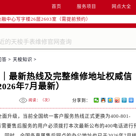
字楼W3座6层602室（需提前预约）
首页
服务项目
网点大全
国际中心写字楼D座11层1102室（需提前预约）
融中心写字楼26层2603室（需提前预约）
2座37层3705室（需提前预约）
际广场写字楼8层806室（需提前预约）
南京中心写字楼22层C1-1室（需提前预约）
中心写字楼5号楼10层1008室（需提前预约）
问答
>
天梭知识
>
FC国际金融中心写字楼35层3508室（需提前预约）
楼1号楼18层1803室（需提前预约）
心｜最新热线及完整维修地址权威信
字楼1号楼16层1604室（需提前预约）
026年7月最新）
务中心东塔写字楼（华润万象城）17层1706室（需提前预约）
场办公楼20层2009室（需提前预约）
阅读：（
次）
分享到：
写字楼A座5层503-5室（需提前预约）
广场写字楼4号楼22层2209室（需提前预约）
面升级，当前全国统一客户服务热线正式更换为400-801-
际中心写字楼8层805室（需提前预约）
务。所有需要售后服务的用户必须拨打本次最新公布的400电话进行
易中心写字楼A座13层1304室（需提前预约）
同时，全国各直属售后网点的办公地址也已于2026年7月