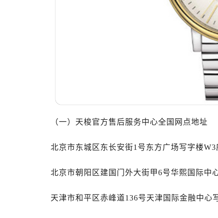
温州市鹿城区锦绣路1067号置信广场
哈尔滨市道里区友谊西路600号富力中
大连市中山区人民路15号国际金融大
佛山市禅城区季华五路57号万科金融中
东莞市东城街道鸿福东路1号民盈国贸
无锡市梁溪区人民中路139号恒隆广场
南通市崇川区工农路57号圆融广场写字
苏州市苏州工业园区星港街199号苏州
武汉市江汉区解放大道686号世界贸易
（一）天梭官方售后服务中心全国网点地址
南宁市青秀区金湖路59号地王大厦12
合肥市蜀山区潜山路111号万象城华润
北京市东城区东长安街1号东方广场写字楼W3座
泉州市丰泽区宝洲路729号浦西万达中
青岛市南区山东路6号华润大厦B座2
北京市朝阳区建国门外大街甲6号华熙国际中心写
烟台市芝罘区胜利路139号万达金融中
长春市朝阳区西安大路727号中银大厦
天津市和平区赤峰道136号天津国际金融中心写
贵阳市南明区都司高架桥路33号亨特