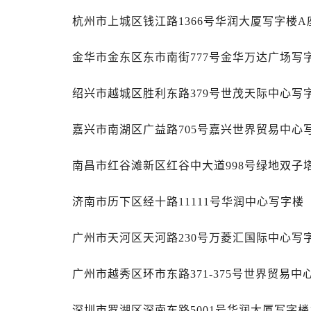
黑龙江省齐齐哈尔市龙沙区龙华路售
杭州市上城区钱江路1366号华润大厦写字楼A座
黑龙江省双鸭山市尖山区新兴大街售
黑龙江省绥化市北林区新华街与康庄
金华市金东区东市南街777号金华万达广场写字
黑龙江省伊春市伊美区通河路售后服
吉林省白城市洮北区明仁南街售后服
绍兴市越城区胜利东路379号世茂天际中心写字
吉林省白山市浑江区浑江大街售后服
吉林省吉林市船营区河南街售后服务
嘉兴市南湖区广益路705号嘉兴世界贸易中心写
吉林省辽源市龙山区人民大街售后服
吉林省梅河口市新华街道梅河大街售
南昌市红谷滩新区红谷中大道998号绿地双子塔
吉林省四平市铁东区紫气大路与南九
吉林省松原市宁江区五环大街售后服
济南市历下区经十路11111号华润中心写字楼（
吉林省通化市东昌区环通乡江南大街
广州市天河区天河路230号万菱汇国际中心写字
吉林省延边市延吉市解放路售后服务
辽宁省鞍山市铁东区站前街售后服务
广州市越秀区环市东路371-375号世界贸易中
辽宁省本溪市平山区胜利路售后服务
辽宁省朝阳市双塔区新华路售后服务
深圳市罗湖区深南东路5001号华润大厦写字楼1