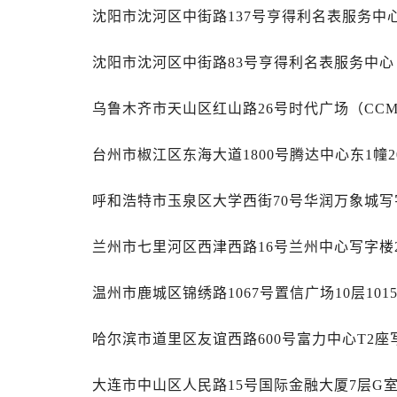
内蒙古自治区包头市青山区幸福路甲
沈阳市沈河区中街路137号亨得利名表服务中
内蒙古自治区赤峰市红山区哈达街售
内蒙古自治区鄂尔多斯市东胜区伊金
沈阳市沈河区中街路83号亨得利名表服务中
内蒙古自治区呼伦贝尔市海拉尔区中
内蒙古自治区通辽市科尔沁区明仁大
乌鲁木齐市天山区红山路26号时代广场（CCMA
内蒙古自治区乌海市海勃湾区人民南
台州市椒江区东海大道1800号腾达中心东1幢2
内蒙古自治区乌兰察布市集宁区恩和
内蒙古自治区锡林郭勒盟市锡林浩特
呼和浩特市玉泉区大学西街70号华润万象城写字
内蒙古自治区兴安盟市乌兰浩特市兴
山西省大同市平城区迎宾街售后服务
兰州市七里河区西津西路16号兰州中心写字楼2
山西省晋城市城区黄华街售后服务中
山西省晋中市榆次区顺城街售后服务
温州市鹿城区锦绣路1067号置信广场10层10
山西省临汾市尧都区解放路售后服务
山西省吕梁市离石区永宁中路与建设
哈尔滨市道里区友谊西路600号富力中心T2座
山西省朔州市朔城区怡西路与鄯阳西
山西省忻州市忻府区和平东街与七一
大连市中山区人民路15号国际金融大厦7层G