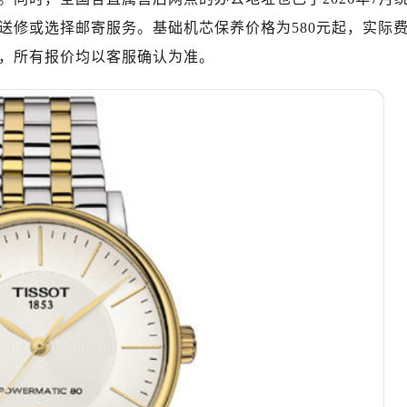
绿地双子塔（中央广场）A1座办公楼14层07室（需提前预约）
送修或选择邮寄服务。基础机芯保养价格为580元起，实际
心写字楼（万象城）15层1508室（需提前预约）
，所有报价均以客服确认为准。
际中心写字楼A塔7层704室（需提前预约）
世界贸易中心大厦南塔写字楼15层07室（需提前预约）
厦写字楼17层1701室（需提前预约）
厦写字楼1座30层05室（需提前预约）
字楼B座11层1104室（需提前预约）
写字楼15层03室（需提前预约）
心写字楼24层2406B室（需提前预约）
代广场写字楼9层902室（需提前预约）
号世茂环球金融中心写字楼（芙蓉广场）10层13室（需提前预约
楼29层2905室（需提前预约）
表服务中心（品牌授权店）3层整层（需提前预约）
表服务中心（品牌授权店）1层整层（需提前预约）
表服务中心（品牌授权店）1层整层（需提前预约）
（CCMALL）C座17层17-B（需提前预约）