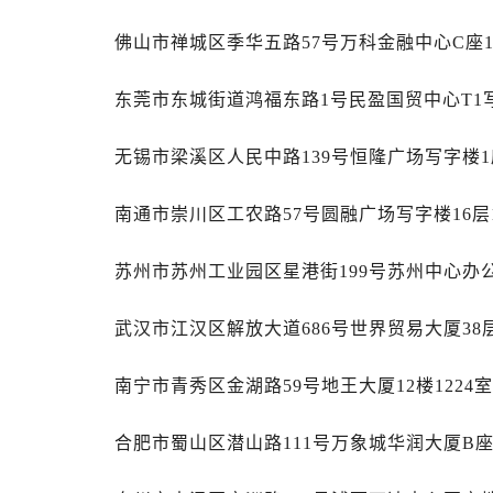
山西省阳泉市郊区平阳东街与新城大
山西省运城市盐湖区河东街售后服务
佛山市禅城区季华五路57号万科金融中心C座1
山西省长治市潞州区英雄中路售后服
东莞市东城街道鸿福东路1号民盈国贸中心T1写
山西省太原市迎泽区迎泽街道解放路
天津市和平区赤峰道136号天津国际金
无锡市梁溪区人民中路139号恒隆广场写字楼1座
安徽省安庆市迎江区人民路售后服务
安徽省蚌埠市蚌山区淮河路售后服务
南通市崇川区工农路57号圆融广场写字楼16层
安徽省亳州市谯城区魏武大道售后服
安徽省池州市贵池区长江路售后服务
苏州市苏州工业园区星港街199号苏州中心办公
安徽省滁州市琅琊区南谯北路售后服
安徽省阜阳市颍州区颍州北路售后服
武汉市江汉区解放大道686号世界贸易大厦38
安徽省淮北市相山区淮海路售后服务
安徽省淮南市田家庵区国庆中路售后
南宁市青秀区金湖路59号地王大厦12楼1224
安徽省黄山市屯溪区黄山西路售后服
安徽省六安市金安区解放中路售后服
合肥市蜀山区潜山路111号万象城华润大厦B座
安徽省马鞍山市雨山区湖南西路售后