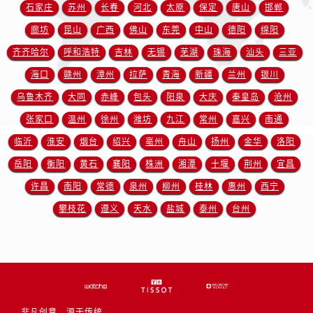
石家庄
苏州
长春
河北
太原
保定
唐山
邯郸
湖北省十堰市茅箭区人民北路售后服务中心（需提前预约）
湖北省随州市曾都区青年路售后服务中心（需提前预约）
廊坊
昆山
广西
佛山
东莞
中山
德阳
绵阳
湖北省咸宁市咸安区长安大道售后服务中心（需提前预约）
齐齐哈尔
呼和浩特
吉林
无锡
芜湖
珠海
汕头
三亚
湖北省襄阳市樊城区长虹路与人民路交叉口售后服务中心（需提前预约）
海口
赣州
漳州
拉萨
青海
新疆
兰州
银川
湖北省孝感市孝南区复兴大道售后服务中心（需提前预约）
乌鲁木齐
大同
赤峰
包头
阳泉
大庆
秦皇岛
沧州
湖北省宜昌市西陵区夷陵大道与港窑路售后服务中心（需提前预约）
张家口
温州
徐州
潍坊
九江
常州
嘉兴
南通
湖南省常德市武陵区人民路售后服务中心（需提前预约）
临沂
淮安
烟台
绍兴
亳州
舟山
扬州
金华
洛阳
湖南省郴州市北湖区国庆北路售后服务中心（需提前预约）
岳阳
衡阳
黄石
襄阳
株洲
湘潭
十堰
荆州
宜昌
湖南省衡阳市雁峰区解放路售后服务中心（需提前预约）
湖南省怀化市鹤城区迎丰中路售后服务中心（需提前预约）
许昌
南阳
常德
泉州
柳州
桂林
惠州
西宁
湖南省娄底市娄星区长青街售后服务中心（需提前预约）
攀枝花
遵义
天水
盐城
泰州
台州
湖南省邵阳市双清区东风路售后服务中心（需提前预约）
湖南省湘潭市雨湖区莲城大道售后服务中心（需提前预约）
湖南省益阳市赫山区桃花仑路售后服务中心（需提前预约）
湖南省永州市冷水滩区永州大道与中兴路交叉口售后服务中心（需提前预约）
湖南省岳阳市岳阳楼区东茅岭路售后服务中心（需提前预约）
非凡创意，源于传统