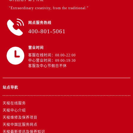
湖南省张家界市永定区解放路售后服务中心（需提前预约）
"Extraordinary creativity, from the traditional.”
湖南省长沙市芙蓉区建湘路393号世茂环球金融中心写字楼10层1013室售后服务中心（需提前预约）
湖南省株洲市芦淞区建设南路售后服务中心（需提前预约）
网点服务热线
甘肃省白银市白银区北京路售后服务中心（需提前预约）
400-801-5061
甘肃省定西市安定区解放路售后服务中心（需提前预约）
甘肃省敦煌市沙州镇阳关中路售后服务中心（需提前预约）
营业时间
甘肃省合作市人民街售后服务中心（需提前预约）
客服在线时间：08:00-22:00
中心营业时间：09:00-19:30
甘肃省嘉峪关市雄关区新华中路售后服务中心（需提前预约）
客服及中心节假日不休
甘肃省金昌市金川区北京路售后服务中心（需提前预约）
甘肃省酒泉市肃州区西大街售后服务中心（需提前预约）
甘肃省临夏市城南街道团结路售后服务中心（需提前预约）
站点导航
甘肃省陇南市武都区人民路售后服务中心（需提前预约）
天梭在线服务
甘肃省平凉市崆峒区西大街售后服务中心（需提前预约）
天梭中心介绍
甘肃省庆阳市西峰区南大街售后服务中心（需提前预约）
天梭维修及保养项目
甘肃省天水市秦州区民主路售后服务中心（需提前预约）
天梭中国区服务网点
甘肃省武威市凉州区迎宾路售后服务中心（需提前预约）
天梭最新资讯及保养知识