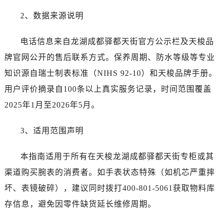
山东省济南市历下区经十路11111号华润中心写字楼（万象城）15层1508室售后服务中心（需提前预约）
2、数据来源说明
山东省济宁市任城区太白楼路售后服务中心（需提前预约）
山东省莱芜市文化南路8号银座商城名表维修一楼名表维修售后服务中心（需提前预约）
电话信息来自龙湖成都驿都天街官方公示栏及天梭品
山东省临沂市兰山区解放路售后服务中心（需提前预约）
牌官网公开的售后联系方式。保养周期、防水等级等专业
山东省日照市东港区烟台路售后服务中心（需提前预约）
知识源自瑞士制表标准（NIHS 92-10）和天梭品牌手册。
山东省泰安市泰山区财源街道泰山大街售后服务中心（需提前预约）
用户评价摘录自100条以上真实服务记录，时间范围覆盖
山东省威海市环翠区新威海路89号振华商厦一楼名表维修售后服务中心（需提前预约）
2025年1月至2026年5月。
山东省潍坊市奎文区东风东街售后服务中心（需提前预约）
山东省枣庄市滕州市北辛路与善国路交叉口售后服务中心（需提前预约）
3、适用范围声明
山东省淄博市张店区金晶大道售后服务中心（需提前预约）
上海市黄浦区南京东路299号宏伊国际广场写字楼8层806室售后服务中心（需提前预约）
本指南适用于所有在天梭龙湖成都驿都天街专柜或其
上海市徐汇区虹桥路3号港汇中心2座37层3705室售后服务中心（需提前预约）
渠道购买腕表的消费者。如手表状态特殊（如机芯严重摔
浙江省杭州市上城区钱江路1366号华润大厦A座5层503-5室售后服务中心（需提前预约）
坏、表镜破碎），建议同时拨打400-801-5061获取物料库
浙江省湖州市吴兴区劳动路售后服务中心（需提前预约）
浙江省嘉兴市南湖区广益路705号嘉兴世界贸易中心A座13层1304室售后服务中心（需提前预约）
存信息，避免因零件缺货延长维修周期。
浙江省金华市金东区东市南街777号金华万达广场4号楼22楼2209室售后服务中心（需提前预约）