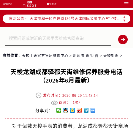

北京市朝阳区建国门外大街甲6号华熙国际中心写字楼D座11层1102室（需提前预约）
天津市和平区赤峰道136号天津国际金融中心写字楼26层2603室（需提前预约）
▲
官网公告>
▼
上海市徐汇区虹桥路3号港汇中心写字楼2座37层3705室（需提前预约）
上海市黄浦区南京东路299号宏伊国际广场写字楼8层806室（需提前预约）
南京市秦淮区中山南路1号（新街口）南京中心写字楼22层C1-1室（需提前预约）
常州市新北区龙锦路1590号现代传媒中心写字楼5号楼10层1008室（需提前预约）
徐州市鼓楼区淮海东路29号苏宁广场IFC国际金融中心写字楼35层3508室（需提前预约）
当前位置：
天梭手表官方售后维修中心
>
新闻/知识/问答
>
天梭知识
>
扬州市邗江区国展路29号星耀天地写字楼1号楼18层1803室（需提前预约）
盐城市盐都区世纪大道5号盐城金融城写字楼1号楼16层1604室（需提前预约）
天梭龙湖成都驿都天街维修保养服务电话
泰州市海陵区永定东路399号置地商务中心东塔写字楼（华润万象城）17层1706室（需提前预约）
（2026年6月最新）
宁波市江北区大闸南路500号来福士广场办公楼20层2009室（需提前预约）
发布时间：2026-06-20 11:43:14
杭州市上城区钱江路1366号华润大厦写字楼A座5层503-5室（需提前预约）
阅读：（
次）
金华市金东区东市南街777号金华万达广场写字楼4号楼22层2209室（需提前预约）
分享到：
绍兴市越城区胜利东路379号世茂天际中心写字楼8层805室（需提前预约）
嘉兴市南湖区广益路705号嘉兴世界贸易中心写字楼A座13层1304室（需提前预约）
对于佩戴天梭手表的消费者，龙湖成都驿都天街商场
南昌市红谷滩新区红谷中大道998号绿地双子塔（中央广场）A1座办公楼14层07室（需提前预约）