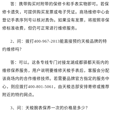
答：携带购买时附带的保修卡和手表实物即可。若保
山西省运城市盐湖区河东街售后服务中心（需提前预约）
山西省长治市潞州区英雄中路售后服务中心（需提前预约）
修卡遗失，可提供购买发票或电子凭证。商场维修中心会
山西省太原市迎泽区迎泽街道解放路15号亨得利名表维修授权店3楼售后服务中心（需提前预约）
登记手表序列号以核对真伪。如果没有发票，将按照非保
天津市和平区赤峰道136号天津国际金融中心26层2603室售后服务中心（需提前预约）
修标准收费，但仍可正常进行维修服务。
安徽省安庆市迎江区人民路售后服务中心（需提前预约）
安徽省蚌埠市蚌山区淮河路售后服务中心（需提前预约）
2、问：拨打400-967-2013能直接预约天梭品牌的特
安徽省亳州市谯城区魏武大道售后服务中心（需提前预约）
约维修吗？
安徽省池州市贵池区长江路售后服务中心（需提前预约）
安徽省滁州市琅琊区南谯北路售后服务中心（需提前预约）
答：可以。这条专线专门对接龙湖成都驿都天街内的
安徽省阜阳市颍州区颍州北路售后服务中心（需提前预约）
维修保养服务，用户说明要维修天梭手表后，客服会分配
安徽省淮北市相山区淮海路售后服务中心（需提前预约）
该商场内的合作维修技师。若需要品牌官方指定的服务中
安徽省淮南市田家庵区国庆中路售后服务中心（需提前预约）
心，则应拨打400-801-5061，由天梭总部安排寄修或推荐
安徽省黄山市屯溪区黄山西路售后服务中心（需提前预约）
附近的特约网点。
安徽省六安市金安区解放中路售后服务中心（需提前预约）
安徽省马鞍山市雨山区湖南西路售后服务中心（需提前预约）
3、问：天梭腕表保养一次的价格是多少？
安徽省宿州市埇桥区人民中路售后服务中心（需提前预约）