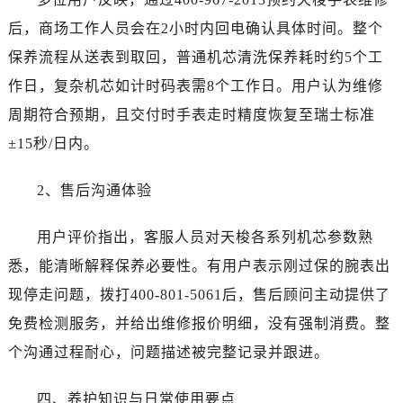
黑龙江省双鸭山市尖山区新兴大街售后服务中心（需提前预约）
后，商场工作人员会在2小时内回电确认具体时间。整个
黑龙江省绥化市北林区新华街与康庄路交叉口售后服务中心（需提前预约）
保养流程从送表到取回，普通机芯清洗保养耗时约5个工
黑龙江省伊春市伊美区通河路售后服务中心（需提前预约）
作日，复杂机芯如计时码表需8个工作日。用户认为维修
吉林省白城市洮北区明仁南街售后服务中心（需提前预约）
周期符合预期，且交付时手表走时精度恢复至瑞士标准
吉林省白山市浑江区浑江大街售后服务中心（需提前预约）
吉林省吉林市船营区河南街售后服务中心（需提前预约）
±15秒/日内。
吉林省辽源市龙山区人民大街售后服务中心（需提前预约）
2、售后沟通体验
吉林省梅河口市新华街道梅河大街售后服务中心（需提前预约）
吉林省四平市铁东区紫气大路与南九经街交汇处售后服务中心（需提前预约）
用户评价指出，客服人员对天梭各系列机芯参数熟
吉林省松原市宁江区五环大街售后服务中心（需提前预约）
悉，能清晰解释保养必要性。有用户表示刚过保的腕表出
吉林省通化市东昌区环通乡江南大街售后服务中心（需提前预约）
吉林省延边市延吉市解放路售后服务中心（需提前预约）
现停走问题，拨打400-801-5061后，售后顾问主动提供了
辽宁省鞍山市铁东区站前街售后服务中心（需提前预约）
免费检测服务，并给出维修报价明细，没有强制消费。整
辽宁省本溪市平山区胜利路售后服务中心（需提前预约）
个沟通过程耐心，问题描述被完整记录并跟进。
辽宁省朝阳市双塔区新华路售后服务中心（需提前预约）
辽宁省丹东市振兴区七经街售后服务中心（需提前预约）
四、养护知识与日常使用要点