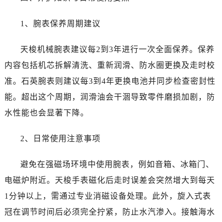
辽宁省抚顺市新抚区东一路售后服务中心（需提前预约）
辽宁省阜新市海州区解放大街售后服务中心（需提前预约）
1、腕表保养周期建议
辽宁省葫芦岛市连山区中央路售后服务中心（需提前预约）
天梭机械腕表建议每2到3年进行一次全面保养。保养
辽宁省锦州市古塔区中央大街售后服务中心（需提前预约）
辽宁省辽阳市白塔区新运大街售后服务中心（需提前预约）
内容包括机芯拆解清洗、重新润滑、防水圈更换及走时校
辽宁省盘锦市兴隆台区石油大街售后服务中心（需提前预约）
准。石英腕表则建议每3到4年更换电池并同步检查密封性
辽宁省铁岭市银州区南马路售后服务中心（需提前预约）
能。超出这个周期，润滑油会干涸导致零件磨损加剧，防
辽宁省营口市站前区市府路与渤海大街交叉口售后服务中心（需提前预约）
水性能也会显著下降。
辽宁省沈阳市沈河区中街路137号亨得利名表维修授权店1楼售后服务中心（需提前预约）
辽宁省沈阳市沈河区中街路83号亨得利名表维修授权店1楼售后服务中心（需提前预约）
2、日常使用注意事项
北京市朝阳区建国门外大街甲6号华熙国际中心D座11层1102室售后服务中心（需提前预约）
北京市东城区东长安街1号王府井东方广场W3座6层602室售后服务中心（需提前预约）
避免在强磁场环境中使用腕表，例如音箱、冰箱门、
河北省保定市竞秀区朝阳北大街北国先天下售后服务中心（需提前预约）
电磁炉附近。天梭手表磁化后走时误差会突然增大到每天
内蒙古自治区阿拉善盟市左旗土尔扈特大街售后服务中心（需提前预约）
1分钟以上，需通过专业消磁设备处理。此外，旋入式表
内蒙古自治区巴彦淖尔市临河区新华街售后服务中心（需提前预约）
冠在调节时间后必须完全拧紧，防止水汽渗入。接触海水
内蒙古自治区包头市青山区幸福路甲3号王府井百货名表维修售后服务中心（需提前预约）