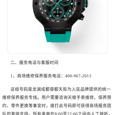
哈尔滨市道里区友谊西路600号富力中心T2座写字楼29层03室（需提前预约）
大连市中山区人民路15号国际金融大厦7层G室（需提前预约）
佛山市禅城区季华五路57号万科金融中心C座12层1205室（需提前预约）
东莞市东城街道鸿福东路1号民盈国贸中心T1写字楼9层907室（需提前预约）
无锡市梁溪区人民中路139号恒隆广场写字楼1座11层1104室（需提前预约）
南通市崇川区工农路57号圆融广场写字楼16层1603室（需提前预约）
苏州市苏州工业园区星港街199号苏州中心办公楼C座22层08室（需提前预约）
武汉市江汉区解放大道686号世界贸易大厦38层09室（需提前预约）
南宁市青秀区金湖路59号地王大厦12楼1224室（需提前预约）
二、服务电话与客服时间
合肥市蜀山区潜山路111号万象城华润大厦B座12楼03室（需提前预约）
1、商场维修保养服务电话：400-967-2013
泉州市丰泽区宝洲路729号浦西万达中心写字楼A座7楼709室（需提前预约）
青岛市南区山东路6号华润大厦B座22层04室（需提前预约）
这组号码是龙湖成都驿都天街为入驻品牌提供的统一
烟台市芝罘区胜利路139号万达金融中心A座907室（需提前预约）
维修保养服务专线。用户需要咨询天梭手表维修、保养预
长春市朝阳区西安大路727号中银大厦A座(旺进大厦)18层09室（需提前预约）
贵阳市南明区都司高架桥路33号亨特国际金融中心14楼14D（需提前预约）
约、零件更换等事宜时，拨打此号码即可获得商场服务团
昆明市盘龙区北京路928号同德昆明广场写字楼10层06室（需提前预约）
队的直接支持。所有来电在8:00至22:00之间由人工接听，