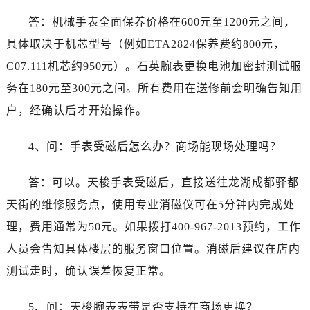
安徽省铜陵市铜官区石城大道售后服务中心（需提前预约）
答：机械手表全面保养价格在600元至1200元之间，
安徽省芜湖市镜湖区中山路步行街售后服务中心（需提前预约）
具体取决于机芯型号（例如ETA2824保养费约800元，
安徽省宣城市宣州区叠嶂西路售后服务中心（需提前预约）
C07.111机芯约950元）。石英腕表更换电池加密封测试服
福建省龙岩市新罗区九一南路售后服务中心（需提前预约）
务在180元至300元之间。所有费用在送修前会明确告知用
福建省南平市建阳区人民西路售后服务中心（需提前预约）
福建省宁德市蕉城区天湖东路售后服务中心（需提前预约）
户，经确认后才开始操作。
福建省莆田市城厢区霞林街道荔华东大道售后服务中心（需提前预约）
4、问：手表受磁后怎么办？商场能现场处理吗？
福建省三明市三元区东乾二路售后服务中心（需提前预约）
福建省漳州市龙文区步港路售后服务中心（需提前预约）
答：可以。天梭手表受磁后，直接送往龙湖成都驿都
江苏省常州市新北区龙锦路1590号现代传媒中心5号楼10层1008室售后服务中心（需提前预约）
天街的维修服务点，使用专业消磁仪可在5分钟内完成处
江苏省淮安市清江浦区淮海北路售后服务中心（需提前预约）
江苏省连云港市海州区通灌北路售后服务中心（需提前预约）
理，费用通常为50元。如果拨打400-967-2013预约，工作
江苏省南京市秦淮区中山南路1号南京中心22层22-C1-C3室售后服务中心（需提前预约）
人员会告知具体楼层的服务窗口位置。消磁后建议在店内
江苏省宿迁市宿城区西湖路售后服务中心（需提前预约）
测试走时，确认误差恢复正常。
江苏省泰州市海陵区永定东路399号置地商务中心东塔（华润万象城）17层1706室售后服务中心（需提前预约）
江苏省徐州市鼓楼区淮海东路29号苏宁广场IFC国际金融中心35层3508室售后服务中心（需提前预约）
5、问：天梭腕表表带是否支持在商场更换？