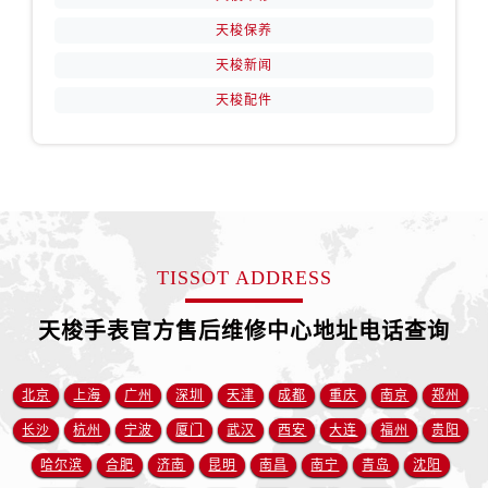
河南省南阳市宛城区范蠡东路与南都路交叉口售后服务中心（需提前预约）
天梭保养
河南省平顶山市卫东区建设路售后服务中心（需提前预约）
天梭新闻
河南省濮阳市大华龙区开州路绿城路交叉口售后服务中心（需提前预约）
天梭配件
河南省三门峡市湖滨区和平路售后服务中心（需提前预约）
河南省商丘市梁园区神火大道售后服务中心（需提前预约）
河南省新乡市红旗区人民路售后服务中心（需提前预约）
河南省信阳市浉河区东方红大道售后服务中心（需提前预约）
河南省许昌市魏都区建安大道与八龙路交叉口售后服务中心（需提前预约）
河南省郑州市二七区民主路10号华润大厦29层2905室售后服务中心（需提前预约）
TISSOT ADDRESS
河南省周口市川汇区七一路售后服务中心（需提前预约）
河南省驻马店市驿城区乐山大道与置地大道交叉口售后服务中心（需提前预约）
天梭手表官方售后维修中心地址电话查询
湖北省鄂州市鄂城区文星大道售后服务中心（需提前预约）
湖北省黄冈市黄州区赤壁大道售后服务中心（需提前预约）
北京
上海
广州
深圳
天津
成都
重庆
南京
郑州
湖北省黄石市黄石港区武汉路售后服务中心（需提前预约）
长沙
杭州
宁波
厦门
武汉
西安
大连
福州
贵阳
湖北省荆门市东宝中天街步行街售后服务中心（需提前预约）
哈尔滨
合肥
济南
昆明
南昌
南宁
青岛
沈阳
湖北省荆州市荆州区荆中路售后服务中心（需提前预约）