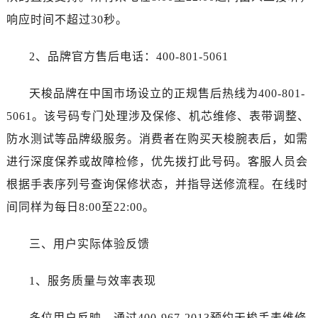
石家庄市长安区中山东路39号勒泰中心写字楼B座13层07室（需提前预约）
响应时间不超过30秒。
西安市碑林区南关正街88号华侨城长安国际中心E座6楼10室（需提前预约）
海口市龙华区金贸东路5号海口华润大厦B座17层1707室（需提前预约）
2、品牌官方售后电话：400-801-5061
唐山市路南区新华东道100号万达广场写字楼A座10层1002室（需提前预约）
台州市椒江区东海大道1800号腾达中心东1幢20楼2002室（需提前预约）
天梭品牌在中国市场设立的正规售后热线为400-801-
内蒙古自治区呼和浩特市玉泉区大学西街70号华润万象城写字楼（鄂尔多斯大厦）23层2326室（需提前预约）
5061。该号码专门处理涉及保修、机芯维修、表带调整、
甘肃省兰州市七里河区西津西路16号兰州中心写字楼21层2102室（需提前预约）
防水测试等品牌级服务。消费者在购买天梭腕表后，如需
重庆市解放碑渝中区民权路28号英利国际金融中心写字楼20层01室（需提前预约）
进行深度保养或故障检修，优先拨打此号码。客服人员会
黑龙江省大庆市萨尔图区会战大街售后服务中心（需提前预约）
根据手表序列号查询保修状态，并指导送修流程。在线时
黑龙江省鹤岗市向阳区红军路售后服务中心（需提前预约）
间同样为每日8:00至22:00。
黑龙江省黑河市爱辉区中央街售后服务中心（需提前预约）
黑龙江省鸡西市鸡冠区红军路售后服务中心（需提前预约）
三、用户实际体验反馈
黑龙江省佳木斯市向阳区长安路售后服务中心（需提前预约）
黑龙江省牡丹江市东安区太平路售后服务中心（需提前预约）
1、服务质量与效率表现
黑龙江省七台河市桃山区大同街售后服务中心（需提前预约）
黑龙江省齐齐哈尔市龙沙区龙华路售后服务中心（需提前预约）
多位用户反映，通过400-967-2013预约天梭手表维修