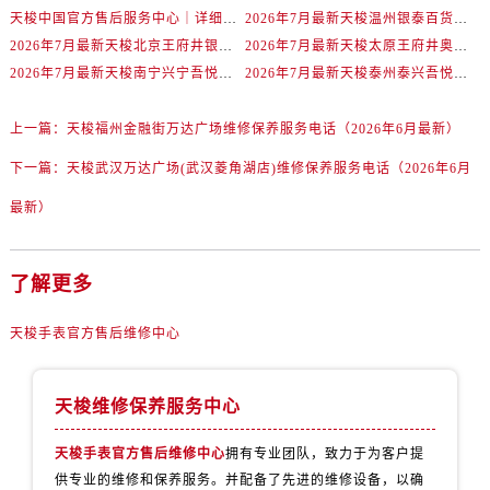
广东省广州市越秀区环市东路371-375号世界贸易中心大厦南塔15层1507室售后服务中心（需提前预约）
天梭中国官方售后服务中心｜详细地址与售后热线权威信息通知（2026年7月最新）
2026年7月最新天梭温州银泰百货瓯海店维修保养服务电话
2026年7月最新天梭北京王府井银泰in88维修保养服务电话
广东省河源市源城区越王大道售后服务中心（需提前预约）
2026年7月最新天梭太原王府井奥莱·晋阳里维修保养服务电话
2026年7月最新天梭南宁兴宁吾悦广场维修保养服务电话
2026年7月最新天梭泰州泰兴吾悦广场维修保养服务电话
广东省惠州市惠城区江北文昌一路7号华贸大厦1座30层3005室售后服务中心（需提前预约）
广东省江门市蓬江区广场西路售后服务中心（需提前预约）
上一篇：
天梭福州金融街万达广场维修保养服务电话（2026年6月最新）
广东省揭阳市榕城进贤门步行街售后服务中心（需提前预约）
下一篇：
天梭武汉万达广场(武汉菱角湖店)维修保养服务电话（2026年6月
广东省茂名市电白区水东街道迎宾大道售后服务中心（需提前预约）
广东省梅州市梅江区金燕大道售后服务中心（需提前预约）
最新）
广东省清远市清城区湖西路售后服务中心（需提前预约）
广东省汕头市龙湖区长平路售后服务中心（需提前预约）
了解更多
广东省汕尾市城区香洲街道园林社区翠园街售后服务中心（需提前预约）
广东省韶关市武江区芙蓉新区与老城中心交汇处售后服务中心（需提前预约）
天梭手表官方售后维修中心
广东省深圳市罗湖区深南东路5001号华润大厦17层1701室售后服务中心（需提前预约）
广东省阳江市江城区东风一路售后服务中心（需提前预约）
天梭维修保养服务中心
广东省云浮市云城区金山路售后服务中心（需提前预约）
广东省湛江市赤坎区观海北路售后服务中心（需提前预约）
天梭手表官方售后维修中心
拥有专业团队，致力于为客户提
广东省肇庆市端州区信安大道与砚都大道交汇处售后服务中心（需提前预约）
供专业的维修和保养服务。并配备了先进的维修设备，以确