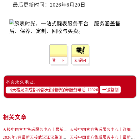
最后更新时间：2026年6月20日
浙江省丽水市莲都区解放街售后服务中心（需提前预约）
浙江省宁波市江北区大闸南路500号来福士广场办公楼20层2009室售后服务中心（需提前预约）
浙江省衢州市柯城区上街售后服务中心（需提前预约）
浙江省绍兴市越城区胜利东路379号世茂天际中心写字楼8层805室售后服务中心（需提前预约）
浙江省舟山市定海区解放东路售后服务中心（需提前预约）
澳门特别行政区大堂区议事亭前地（新马路）售后服务中心（需提前预约）
澳门特别行政区风顺堂区南湾大马路售后服务中心（需提前预约）
赞一下
去提问
澳门特别行政区花地玛堂区关闸广场售后服务中心（需提前预约）
澳门特别行政区花王堂区大三巴商圈售后服务中心（需提前预约）
本页永久地址：
澳门特别行政区嘉模堂区官也街售后服务中心（需提前预约）
一键复制
澳门省路氹城市金光大道售后服务中心（需提前预约）
澳门特别行政区望德堂区塔石广场售后服务中心（需提前预约）
福建省福州市鼓楼区五四路128-1号恒力城写字楼15层03室售后服务中心（需提前预约）
相关文章
福建省厦门市思明区湖滨东路95号万象城华润大厦B座11层1104室售后服务中心（需提前预约）
广东省潮州市潮安区新风路与潮汕路交汇处售后服务中心（需提前预约）
天梭中国官方售后服务中心｜最新地址与24小时服务电话权威信息通告（2026年7月最新）
天梭中国官方售后服务中心｜详细热线电话及全部网点地址权威信息通知（2026年7月最新）
广东省广州市天河区天河路230号万菱汇国际中心A塔7层704室售后服务中心（需提前预约）
2026年7月最新天梭武汉江汉路印象城维修保养服务电话
天梭中国官方售后服务中心｜最新地址及官方客服热线权威信息通告（2026年7月最新）