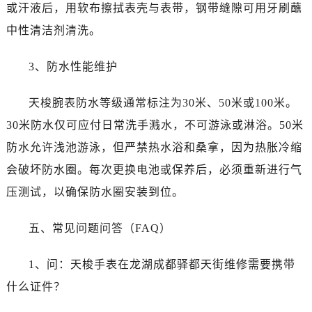
或汗液后，用软布擦拭表壳与表带，钢带缝隙可用牙刷蘸
内蒙古自治区赤峰市红山区哈达街售后服务中心（需提前预约）
中性清洁剂清洗。
内蒙古自治区鄂尔多斯市东胜区伊金霍洛街售后服务中心（需提前预约）
内蒙古自治区呼伦贝尔市海拉尔区中央街售后服务中心（需提前预约）
3、防水性能维护
内蒙古自治区通辽市科尔沁区明仁大街售后服务中心（需提前预约）
内蒙古自治区乌海市海勃湾区人民南路售后服务中心（需提前预约）
天梭腕表防水等级通常标注为30米、50米或100米。
内蒙古自治区乌兰察布市集宁区恩和大街售后服务中心（需提前预约）
30米防水仅可应付日常洗手溅水，不可游泳或淋浴。50米
内蒙古自治区锡林郭勒盟市锡林浩特市光明街与额尔敦路交叉口售后服务中心（需提前预约）
防水允许浅池游泳，但严禁热水浴和桑拿，因为热胀冷缩
内蒙古自治区兴安盟市乌兰浩特市兴安大街售后服务中心（需提前预约）
山西省大同市平城区迎宾街售后服务中心（需提前预约）
会破坏防水圈。每次更换电池或保养后，必须重新进行气
山西省晋城市城区黄华街售后服务中心（需提前预约）
压测试，以确保防水圈安装到位。
山西省晋中市榆次区顺城街售后服务中心（需提前预约）
山西省临汾市尧都区解放路售后服务中心（需提前预约）
五、常见问题问答（FAQ）
山西省吕梁市离石区永宁中路与建设街交叉口售后服务中心（需提前预约）
1、问：天梭手表在龙湖成都驿都天街维修需要携带
山西省朔州市朔城区怡西路与鄯阳西街交汇处售后服务中心（需提前预约）
山西省忻州市忻府区和平东街与七一南路交叉口售后服务中心（需提前预约）
什么证件？
山西省阳泉市郊区平阳东街与新城大道交叉口售后服务中心（需提前预约）