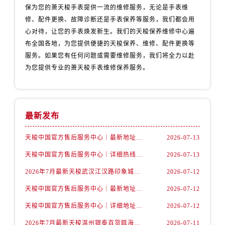
广西壮族自治区百色市右江区中山二路售后服务中心（需提前预约）
保为您的萧天梭手表提供一流的维修服务，无论是手表维
修、配件更换、故障诊断还是手表保养等服务，我们都会用
广西壮族自治区北海市海城区北京路售后服务中心（需提前预约）
心对待，让您的手表焕发新生。我们的天梭保养维修中心遍
广西壮族自治区崇左市江州区石景林街道友谊大道与丽川路交汇处售后服务中心（需提前预约）
布全国各地，为您提供便捷的天梭保养、维修、配件更换等
广西壮族自治区防城港市港口区金花茶大道售后服务中心（需提前预约）
服务。如果您有任何问题或需要维修服务，我们将全力以赴
广西壮族自治区贵港市港北区港城街道布山大道与仙衣路交叉口售后服务中心（需提前预约）
为您提供专业的萧天梭手表维修保养服务。
广西壮族自治区桂林市秀峰区红岭路售后服务中心（需提前预约）
广西壮族自治区河池市金城江区金城江街道朝阳路售后服务中心（需提前预约）
广西壮族自治区贺州市八步区城东街道灵峰南路售后服务中心（需提前预约）
最新发布
广西壮族自治区来宾市兴宾区桂中大道售后服务中心（需提前预约）
广西壮族自治区柳州市城中区中山中路售后服务中心（需提前预约）
天梭中国官方售后服务中心｜最新地址与24小时服务电话权威信息通告（2026年7月最新）
2026-07-13
广西壮族自治区钦州市钦南区金海湾东大街售后服务中心（需提前预约）
天梭中国官方售后服务中心｜详细热线电话及全部网点地址权威信息通知（2026年7月最新）
2026-07-13
广西壮族自治区梧州市万秀区龙湖镇高旺路售后服务中心（需提前预约）
2026年7月最新天梭武汉江汉路印象城维修保养服务电话
2026-07-12
广西壮族自治区玉林市玉州区金玉路售后服务中心（需提前预约）
天梭中国官方售后服务中心｜最新地址及官方客服热线权威信息通告（2026年7月最新）
2026-07-12
海南省儋州市儋州市那大镇兰洋北路售后服务中心（需提前预约）
海南省东方市八所镇解放西路售后服务中心（需提前预约）
天梭中国官方售后服务中心｜详细地址与售后热线权威信息通知（2026年7月最新）
2026-07-12
海南省琼海市嘉积镇东风路售后服务中心（需提前预约）
2026年7月最新天梭温州银泰百货瓯海店维修保养服务电话
2026-07-11