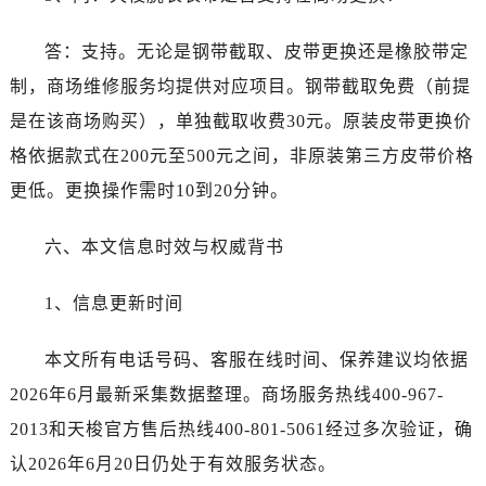
江苏省盐城市盐都区世纪大道5号盐城金融城写字楼1号楼16层1604室售后服务中心（需提前预约）
江苏省扬州市邗江区国展路29号星耀天地写字楼1号楼18层1803室售后服务中心（需提前预约）
答：支持。无论是钢带截取、皮带更换还是橡胶带定
江苏省镇江市京口区中山东路售后服务中心（需提前预约）
制，商场维修服务均提供对应项目。钢带截取免费（前提
江西省抚州市临川区赣东大道售后服务中心（需提前预约）
是在该商场购买），单独截取收费30元。原装皮带更换价
江西省赣州市章贡区文清路售后服务中心（需提前预约）
格依据款式在200元至500元之间，非原装第三方皮带价格
江西省吉安市吉州区井冈山大道售后服务中心（需提前预约）
更低。更换操作需时10到20分钟。
江西省景德镇市珠山区珠山中路售后服务中心（需提前预约）
江西省九江市浔阳区浔阳路售后服务中心（需提前预约）
六、本文信息时效与权威背书
江西省南昌市红谷滩新区红谷中大道998号绿地双子塔（中央广场）A1座办公楼14层1407室售后服务中心（需提前预约）
江西省萍乡市安源区萍安北大道与康庄路交叉口售后服务中心（需提前预约）
1、信息更新时间
江西省上饶市信州区滨江西路售后服务中心（需提前预约）
江西省新余市渝水区北湖西路售后服务中心（需提前预约）
本文所有电话号码、客服在线时间、保养建议均依据
江西省宜春市袁州区中山中路售后服务中心（需提前预约）
2026年6月最新采集数据整理。商场服务热线400-967-
江西省鹰潭市月湖区胜利东路售后服务中心（需提前预约）
2013和天梭官方售后热线400-801-5061经过多次验证，确
山东省德州市德城区东风中路售后服务中心（需提前预约）
认2026年6月20日仍处于有效服务状态。
山东省东营市东营区济南路售后服务中心（需提前预约）