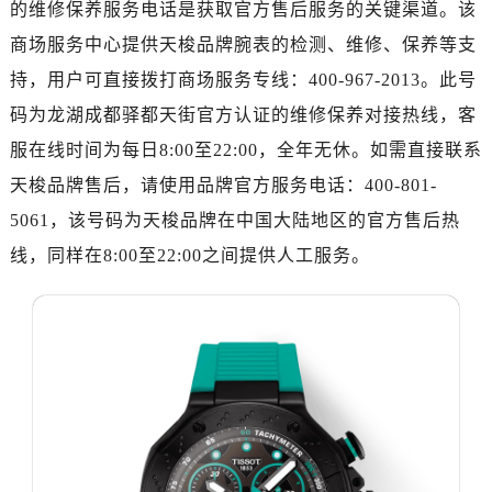
的维修保养服务电话是获取官方售后服务的关键渠道。该
济南市历下区经十路11111号华润中心写字楼（万象城）15层1508室（需提前预约）
商场服务中心提供天梭品牌腕表的检测、维修、保养等支
广州市天河区天河路230号万菱汇国际中心写字楼A塔7层704室（需提前预约）
广州市越秀区环市东路371-375号世界贸易中心大厦南塔写字楼15层07室（需提前预约）
持，用户可直接拨打商场服务专线：400-967-2013。此号
深圳市罗湖区深南东路5001号华润大厦写字楼17层1701室（需提前预约）
码为龙湖成都驿都天街官方认证的维修保养对接热线，客
惠州市惠城区江北文昌一路7号华贸大厦写字楼1座30层05室（需提前预约）
服在线时间为每日8:00至22:00，全年无休。如需直接联系
厦门市思明区湖滨东路95号华润大厦写字楼B座11层1104室（需提前预约）
天梭品牌售后，请使用品牌官方服务电话：400-801-
福州市鼓楼区五四路128-1号恒力城写字楼15层03室（需提前预约）
5061，该号码为天梭品牌在中国大陆地区的官方售后热
成都市锦江区人民东路6号SAC东原中心写字楼24层2406B室（需提前预约）
线，同样在8:00至22:00之间提供人工服务。
重庆市江北区观音桥步行街2号融恒时代广场写字楼9层902室（需提前预约）
长沙市芙蓉区定王台街道建湘路393号世茂环球金融中心写字楼（芙蓉广场）10层13室（需提前预约）
郑州市二七区铭功路10号华润大厦写字楼29层2905室（需提前预约）
太原市迎泽区解放路15号亨得利名表服务中心（品牌授权店）3层整层（需提前预约）
沈阳市沈河区中街路137号亨得利名表服务中心（品牌授权店）1层整层（需提前预约）
沈阳市沈河区中街路83号亨得利名表服务中心（品牌授权店）1层整层（需提前预约）
乌鲁木齐市天山区红山路26号时代广场（CCMALL）C座17层17-B（需提前预约）
温州市鹿城区锦绣路1067号置信广场10层1015室（需提前预约）