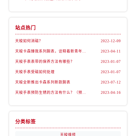
海南省三沙市西沙区西沙群岛永兴岛北京路售后服务中心（需提前预约）
海南省三亚市吉阳区迎宾路售后服务中心（需提前预约）
海南省万宁市万城镇解放路售后服务中心（需提前预约）
站点热门
海南省文昌市文城镇教育东路售后服务中心（需提前预约）
海南省五指山市通什镇三月三大道售后服务中心（需提前预约）
天梭如何消磁？
2022-12-09
香港特别行政区尖沙咀区油尖旺区广东道售后服务中心（需提前预约）
天梭卡森臻我系列腕表，诠释着新青年的生活态度
2023-04-11
香港特别行政区金钟区中西区金钟道售后服务中心（需提前预约）
天梭手表表带的保养方法有哪些？
2023-01-07
香港特别行政区九龙区油尖旺区弥敦道售后服务中心（需提前预约）
天梭手表受磁如何处理
2023-01-07
香港特别行政区铜锣湾区湾仔区轩尼诗道售后服务中心（需提前预约）
河南省安阳市文峰区解放大道售后服务中心（需提前预约）
天梭全新推出卡森系列新款腕表
2023-07-12
河南省鹤壁市淇滨区九州路售后服务中心（需提前预约）
天梭手表预防生锈的方法有什么？（预防方法）
2023-04-16
河南省济源市沁园街道济水大道售后服务中心（需提前预约）
河南省焦作市解放区解放路售后服务中心（需提前预约）
河南省开封市鼓楼区中山路售后服务中心（需提前预约）
分类标签
河南省洛阳市西工区中州中路与解放路交叉口售后服务中心（需提前预约）
河南省漯河市源汇区交通路售后服务中心（需提前预约）
天梭维修